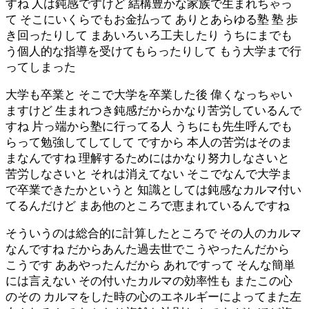
すね 人は鈍感ですけど 結構豊かな家族で生まれちゃっ
て そこにいくらでもお金払って ありとあらゆる塾 塾 歩
き回ったりして まあいろいろ工夫したり うちにまでも
う個人的な指導を受けてもらったりして もう大学まで行
ってしまった
大学も卒業と そこで大学を卒業した後 偉くなっちゃい
ますけど 生まれつき鈍感だからかなり苦労しているんで
すね 片っ端から塾に行ってる人 うちにも先生呼んでも
らって勉強してしてして ですから 本人の苦労はそのま
まなんですね 理解するためにはかなり努力しなさいと
苦労しなさいと それは消えてない そこでなんで大学ま
で卒業できたかというと 知識としては鈍感なカルマ付い
てるんだけど まあ他のところで恵まれているんですね
そういうのは総合的に計算したところで その人のカルマ
なんですね だからあんた過去世でこうやったんだから
こうです ああやったんだから あれですって そんな簡単
には言えない その付いたカルマの効率性も またこの心
のその カルマをした時の心のエネルギーによってまた左