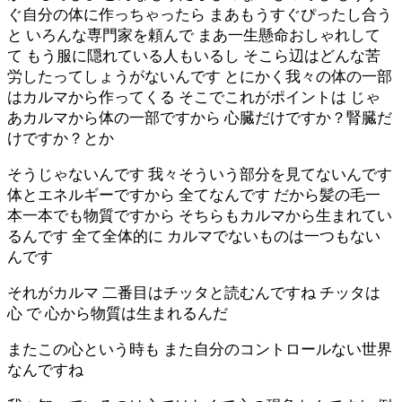
ぐ自分の体に作っちゃったら まあもうすぐぴったし合う
と いろんな専門家を頼んで まあ一生懸命おしゃれして
て もう服に隠れている人もいるし そこら辺はどんな苦
労したってしょうがないんです とにかく我々の体の一部
はカルマから作ってくる そこでこれがポイントは じゃ
あカルマから体の一部ですから 心臓だけですか？腎臓だ
けですか？とか
そうじゃないんです 我々そういう部分を見てないんです
体とエネルギーですから 全てなんです だから髪の毛一
本一本でも物質ですから そちらもカルマから生まれてい
るんです 全て全体的に カルマでないものは一つもない
んです
それがカルマ 二番目はチッタと読むんですね チッタは
心 で 心から物質は生まれるんだ
またこの心という時も また自分のコントロールない世界
なんですね