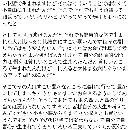
い状態で生まれますけど それはそういうことではなくて
不自由に生まれたんだと そこで それでももう頑張って
頑張って いろいろリハビリやってやって歩けるようにな
ったと
としても もう歩けるんだと それでも健康的な体で生ま
れた人と比べると 比較的にすごい弱いんですね その割
り当てはもう変えないんですね それはお金で計算して考
えちゃうと まあ例えば人が生まれて 自分の経済的な能
力は 例えば貧しいところで生まれたんだと 貧しいとこ
ろで生まれたんだけど 十円入ると大体まあ六円ぐらいま
あ使って四円残るんだと
そこでその人はすごい豊かなところに連れて行って 豊か
にしてしまっちゃうと ものすごいお金入るようにしてあ
げちゃうんだと そうしてあげても あの四 六と四の割り
当ては変わらないんです それは皆様自分の人生を考えて
みてください 小さい時から今まで その収入と出費とい
うんですか その その割り当ては変わらない で 自分で自
害心が生まれてくると いろいろ工夫していくらか変化で