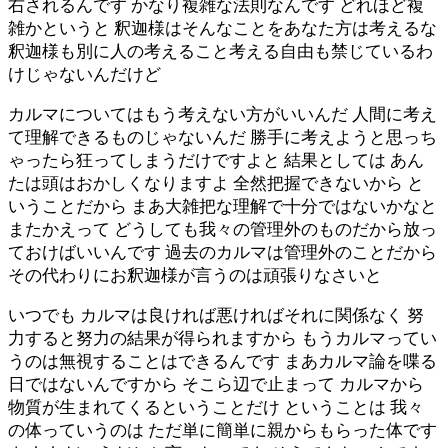
右されるんです かなり複雑な法則なんです どれほど複
雑かというと 釈迦様はそんなことをあなた方は考えるな
釈迦様も別に人の考えること考える自由も禁じているわ
けじゃないんだけど
カルマについてはもう考えない方がいいんだ 人間に考え
て理解できるものじゃないんだ 勝手に考えようと思っち
ゃったら狂ってしまうだけですよと 結果としては あん
たは頭はおかしくなりますよ 全然把握できないから と
いうことだから まあ大雑把な理解で十分ではないかなと
またかえって どうしても我々の管理外のものだから放っ
ておけばいいんです 過去のカルマは管理外のことだから
その代わりにお釈迦様が言うのは頑張りなさいと
いつでも カルマは良ければ悪ければそれに関係なく 努
力すると努力の結果が得られますから もうカルマってい
うのは無視することはできるんです まあカルマ論を喋る
日ではないんですから そこら辺で止まって カルマから
物質が生まれてくるということだけ ということは 我々
の体っていうのは ただ単に簡単に親からもらった体です