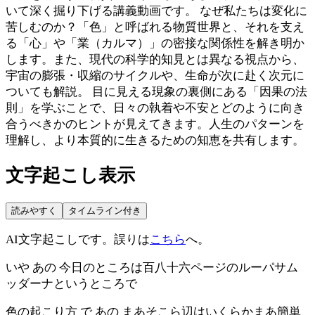
いて深く掘り下げる講義動画です。 なぜ私たちは変化に
苦しむのか？「色」と呼ばれる物質世界と、それを支え
る「心」や「業（カルマ）」の密接な関係性を解き明か
します。また、現代の科学的知見とは異なる視点から、
宇宙の膨張・収縮のサイクルや、生命が次に赴く次元に
ついても解説。 目に見える現象の裏側にある「因果の法
則」を学ぶことで、日々の執着や不安とどのように向き
合うべきかのヒントが見えてきます。人生のパターンを
理解し、より本質的に生きるための知恵を共有します。
文字起こし表示
読みやすく
タイムライン付き
AI文字起こしです。誤りは
こちら
へ。
いや あの 今日のところは百八十六ページのルーパサム
ッダーナというところで
色の起こり方 で あの まあそこら辺はいくらかまあ簡単