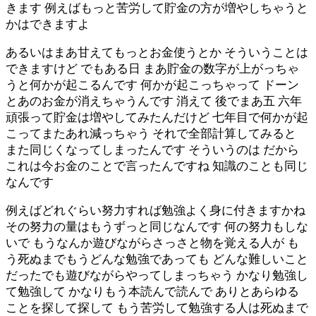
きます 例えばもっと苦労して貯金の方が増やしちゃうと
かはできますよ
あるいはまあ甘えてもっとお金使うとか そういうことは
できますけど でもある日 まあ貯金の数字が上がっちゃ
うと何かが起こるんです 何かが起こっちゃって ドーン
とあのお金が消えちゃうんです 消えて 後でまあ五 六年
頑張って貯金は増やしてみたんだけど 七年目で何かが起
こってまたあれ減っちゃう それで全部計算してみると
また同じくなってしまったんです そういうのは だから
これは今お金のことで言ったんですね 知識のことも同じ
なんです
例えばどれぐらい努力すれば勉強よく身に付きますかね
その努力の量はもうずっと同じなんです 何の努力もしな
いで もうなんか遊びながらさっさと物を覚える人が も
う死ぬまでもうどんな勉強であっても どんな難しいこと
だったでも遊びながらやってしまっちゃう かなり勉強し
て勉強して かなりもう本読んで読んで ありとあらゆる
ことを探して探して もう苦労して勉強する人は死ぬまで