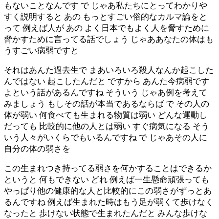
もないことなんです で じゃあ私たちにとってわかりや
すく説明すると あの もっとすごい俗的なカルマ論をと
って 例えば人が あの よく日本でもよく人を脅すために
脅かすために言ってる話でしょう じゃああなたの体はも
うすごい病弱ですと
それはあんた過去生で まあいろいろ殺人なんか起こした
んではない 起こしたんだと ですから あんた今病弱です
よという話があるんですね そういう じゃあ例を考えて
みましょう もしその話が本当であるならば で その人の
体が弱い 何食べても生まれる物質は弱い どんな運動し
だっても 比較的に他の人とは弱い すぐ病気になる そう
いう人々がいくらでもいるんですね で じゃあその人に
自分の体の弱さを
この生まれつき持ってる弱さを何かすることはできるか
というと 何もできない どれ 例えば一生懸命頑張っても
やっぱり他の健康的な人と比較的にこの弱さがずっとあ
るんですね 例えば生まれた時はもう足が弱くて歩けなく
なったと 歩けない状態で生まれたんだと みんな歩けな