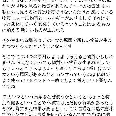
ることはないんです そういうことで この今 私たちの私
たちが世界を見ると物質があるんです その物質は まあ
私たちに見える物質は物質ではないんだけど 感じている
物質 まあ一応物質とエネルギーがありまして それはず
っと変化していく 変化しているということは あるもの
は消えて 新しいものが生まれる
その生まれる場合は この 4つの原因で新しい物質が生ま
れつつあるんだということなんです
そこで この 4つの原因も よくよく考えると物質かもしれ
ません 考えなくたっても物質から物質が生まれるし で
もちょっとこちらはちょっと違うところは 1番目はカン
マという原因があるんだと カンマっていうのは 仏教で
よく使っているヒンドゥー教でもよく考えている業なん
ですね
で カンマという言葉をなぜ使うかというと ちょっと特
別な働きということで 仏教ではただ何か行為があったら
その行為にまた結果があるという ごく普通な自然の意味
でのカンマという言葉を使っているんです で 行為に結