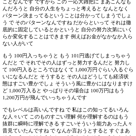
ことなんです ですから この 一応大雑把に まあこんなも
んだろうと 自分の人生をちょっと考えると なんとなく
パターン決まってるということは分かってしまうでしょ
う で そのパターンなんですね だからといって それは徹
底的に固定しているとかというと 自分の努力次第にいく
らか変化することはできます 例えばお金がなかなか入ら
ない人がいて
もう 100円入っちゃうと もう 101円逃げてしまっちゃう
んだと で それでその人はずっと努力するんだと 努力し
て 100円入るところではなくて 1,000万円ぐらい入るぐら
いになるんだと そうすると その人はどうしても経済状
態はすごい豊かでしょ そういう風に豊かにはなりますけ
ど 1,000万入ると やっぱりその場合は 100万円はもう
1,200万円が飛んでいっちゃうんです
でもレベルは高いんですね で 私はこの知ってるいろん
な人々いて このものすごい理解 何か理解するのはもう
抜群に瞬時に理解できる すごいそういう能力あった人々
昔見ていたんですね で なんか言おうとすると すぐまあ