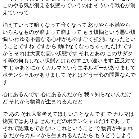
このやる気が消える状態っていうのは そういう戦心が消
えていって
消えていって暗くなって暗くなって 怒りやら不満やら
いろんなものが溜まって溜まって もう煩悩という悪い煩
悩 いわゆる不善なる心相がものすごく強烈になったとい
うことですね ですから 動けなくなっちゃっただけ です
から それは大変な悪い状態です それとあの このサダタ
イ等の何もしない状態とはものすごい違います 正反対で
す じゃあとにかくカルマというエネルギーがありまして
ポテンシャルがありまして それはどうせ心の問題なんで
す
心にあるんです 心にあるんだから 我々知らないんだけ
ど それから物質が生まれるんだと
で あの それ大変考えてほしいことなんです で カルマは
物質ではありません ただのポテンシャルだけであって
それで認識もできない これということ で 物質が生まれ
る だからカルマから生まれるんだから もうどうしよう