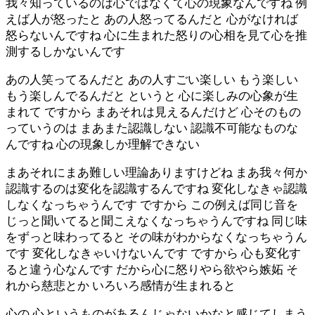
我々知っているのは心ではなくて心の現象なんですね 例
えば人が怒ったと あの人怒ってるんだと 心がなければ
怒らないんですね 心に生まれた怒りの心相を見て心を推
測するしかないんです
あの人笑ってるんだと あの人すごい楽しい もう楽しい
もう楽しんでるんだと というと 心に楽しみの心象が生
まれて ですから まあそれは見えるんだけど 心そのもの
っていうのは まあまた認識しない 認識不可能なものな
んですね 心の現象しか理解できない
まあそれにまあ難しい理論ありますけどね まあ我々何か
認識するのは変化を認識するんですね 変化しなきゃ認識
しなくなっちゃうんです ですから この例えば同じ音を
じっと聞いてると聞こえなくなっちゃうんですね 同じ味
をずっと味わってると その味がわからなくなっちゃうん
です 変化しなきゃいけないんです ですから 心も変化す
ると違う心なんです だから心に怒りやら欲やら嫉妬 そ
れから慈悲とか いろいろ感情が生まれると
心の 心というものがあるんじゃないかなと感じてしまう