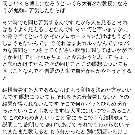
同じ いくら博士になろうと いくら大有名な教授になろ
うが 勉強に苦労したならば
その時でも同じ苦労するんです だから人を見ると それ
はもうよく見えることなんです その 何と言いますか こ
の割り当てというか そのプロポーションだけはもうどう
しようもないんです で それはまあカルマなんですね バ
カな質問を一つさせてください 瞑想に関してはいかがで
すか 同じです それもちょっと今言おうと思って ちょっ
と忘れかけてたんで その同じこと この瞑想についても
同じことなんです 普通の人生で自分が何かやろうとする
と
結構苦労する人であるならば もう覚悟を決めた方がいい
んです 瞑想についても それをその分苦労しないと その
結果が得られないんです そこで何かパッとひらめ 分か
ったということもありますね 人間にはいつでもあること
で このひらめきということ 常に そこでもう結構教えて
説明して 説明して あげてあげて それでもわからない そ
れまたまた教えると もう分かったと 別に頭悪いわけじ