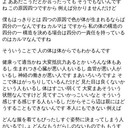
よ ああだこうだとか言ったっても そうでもないんです
ね この原因四つですから 例えば分かりませんだけど
僕もはっきりとは 四つの原因で色が体が生まれるならば
四分の一なんですね カルマは ですから 私の体の構造の
四分の一 構造を決める場合は四分の一責任を持っている
のはカルマなんですね
そういうことで 人の体は体からでもわかるんです
健康って適当かね 大変抵抗力あるとか いろんな体もあ
るし 生まれつき心臓が悪い人もいるし 血管が悪い人が
いるし 神経の働きが悪い人です まあいろいろですよ そ
こで体はがっちりしているんだけど 見た目は良くないか
という人もいるし 体はすごい弱くて 大変まあそういう
状態なんですけど 見てすごいかっこいいなと そういう
感じする感じする人もいるし だからそこら辺は親にはど
うすることもできないんです 本人にもできない 例えば
どんな服を着てもぴったしすぐ姿勢に決まってしまう人
がいるでしょ どんなもうだらしのないものでも もうす