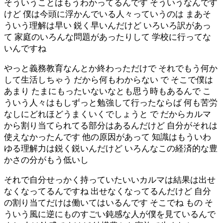
そういうことはもうわかってるんです そういうなんです
けど 僕は今頭に浮かんでいる人々っていうのは まあそ
ういう理解は早い 鋭く早いんだけど いろいろ訳があっ
て 家庭のいろんな問題があったりして 学校に行ってな
いんですね
やっと義務教育なんとか終わっただけで それでもう何か
して生活しちゃう だから何もわからない で そこで僕は
あまり たまにもったいないなとも思う時もあるんで こ
ういう人々はもしずっと勉強して行ったならば 何も苦労
なしにどれほどうまくいくでしょうと で だからカルマ
から割り当てられてる部分はあるんだけど 自分がそれは
使えなかったんです 他の原因があって 知識はもういわ
ゆる理解力は鋭く鋭いんだけど いろんなこの経済的な豊
かさの分がもう低いし
それで自分せっかく持っていたいいカルマは結果は出せ
なくなってるんですね 出せなくなってるんだけど 自分
の割り当てだけは働いてはいるんです そこでね もの そ
ういう風に逆にものすごい鈍感な人が僕を見ているんで