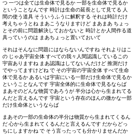
つ 一つは全ては生命体で見るか 一部を生命体で見るか
ということなんです 時計は生命の延長として見てる 人
間の使う道具 そういうふうに解釈する それは時計だけ
考えちゃうとね まあこうなりますけど まあまあ ちょっ
とその前に問題解決しておかないと 時計とか人間作る道
具っていうのは まあちょっと置いておいて
それはそんなに問題にはならないんですね それよりはこ
の じゃあ宇宙全体 すべての我々人間認識しているこの
宇宙ありますね まあ認識はしてないんだけど 推測だけ
でやってますけどね で その宇宙の宇宙全体 すべて生命
体で見るか あるいは宇宙にいる一部だけ生命体で見るか
ということなんです 宇宙全体的に生命体で見るならば
まあそのどんな物質であろうが 半分は心から生まれてる
んだと言えるんです 宇宙という存在のほんの微かな一部
だけ生命体というならば
まあその一部の生命体の半分は物質から生まれてくるん
だ 心から生まれてくるんだと言えるんです だからどっ
ちにしますかね で そう言ったっても分かりませんだか