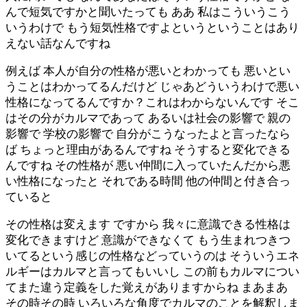
んで短気ですかと聞いたっても ああ 私はこういうこう
いうわけで もう短気性格ですよというということはあり
えない話なんですね
例えば 本人が自分の性格が悪いとわかっても 悪いとい
うことはわかってるんだけど じゃあどういうわけで悪い
性格になってるんですか？これはわからないんです そこ
はその分がカルマであって あるいは社会の影響で 親の
影響で 学校の影響で 自分がこうなったよと言ったなら
ば ちょっと理由があるんですね そうすると変化できる
んですね その性格が 悪い仲間に入っていたんだから悪
い性格になったと それである時間 他の仲間と付き合っ
ていると
その性格は変えます ですから 我々に意識できる性格は
変化できますけど 意識ができなくて もう生まれつきつ
いてるという感じの性格などっていうのは そういうエネ
ルギーはカルマと言ってもいいし この前もカルマについ
てまた違う定義をした覚えがありますからね まあまあ
その時その時 いろいろな角度でカルマのことを解釈しま