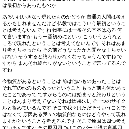
は最初からあったものか
あるいはいきなり現れたものかどうか 普通の人間は考え
るかもしれませんだけど 仏教ではこういう最初というこ
とは考えないんですね 物事には一番その基本はある 何
て言いますか もう一番初めにという こういうふうなと
ころで現れたということは考えてないんです それはあま
り考えちゃったら その前どうなったかと聞かなくちゃい
けない そうすると終わりがなくなっちゃうんですね で
すから まあそれ終わりがないということで言ってるんで
すね
今物質があるということは 前は他のものあったことは
それ前の他のものあったということ もっと前も何かあっ
たことであって ですからものには始まりと終わりという
ことはあまり考えてない それは因果法則で一つのサイク
ルと捉めているんです そこで我々はただそういうことで
はなくて 原因ある我々の物質的なものはどうやって現れ
ますかということを考えるんです そこで原因は四つ考え
ているんですね その原因四つはこの パーリ語の言葉四