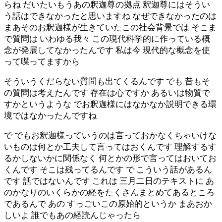
らね だいたいもうあの釈迦尊の拠点 釈迦尊にはそうい
う話はできなかったと思いますね なぜできなかったのは
まあそのお釈迦様が生きていたこの社会背景では そこま
で質問は いわゆる我々 この現代科学的に作っている概
念が発展してなかったんです 私は今 現代的な概念を使
って喋ってますから
そういうくだらない質問も出てくるんです でも 昔もそ
の質問は考えたんです 存在は心ですか あるいは物質で
すかというような でお釈迦様にはなかなか説明できる環
境ではなかったんですね
で でもお釈迦様っていうのは言っておかなくちゃいけな
いものは何とか工夫して言ってはおくんです 理解するす
るかしないかに関係なく 何とかの形で言ってはおいてお
くんです そこは残ってるんです で こういう話があるん
です 話ではないんです これは 三月二日のテキストに あ
のかなりのいくらかの経をたくさんまとめてあるところ
であるんで あの すっごいこの原始的というか まあおか
しいよ 誰でもあの経読んじゃったら