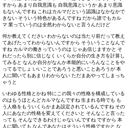
すから あまり自我意識も 自我意識というか あまり意識
もないんですね これはカルマだという認識はなかなかで
きない そういう特色があるんですね だから誰でもカル
マ 業っていうのは全然わからないと言うんだけど
何か教えてください わからないのは当たり前だって教え
てあげたってわからないんですから そういうことなんで
すね カルマの働きっていうのは じゃあ信じますかと そ
れだったら別に信じなく いくらか自分の生き方を計算し
てみると なんか自分がなんか本能的にいろんなことをや
ってるでしょ いいことであろうと悪いことあろうが 本
人に聞いてもあまりわからない ただまあやってしまっち
ゃうと
いわゆる性格とかね 特にこの我々の性格を構成している
のはもうほとんどカルマなんですね 生まれる時でも も
う人格をもういくらかまあ設定されているんですね その
人にあなたの性格を変えてくださいと そんなこと言った
っても そんなできるわけじゃないんですね ですから 本
人に聞いても なんであなたはそういう性格ですかと な