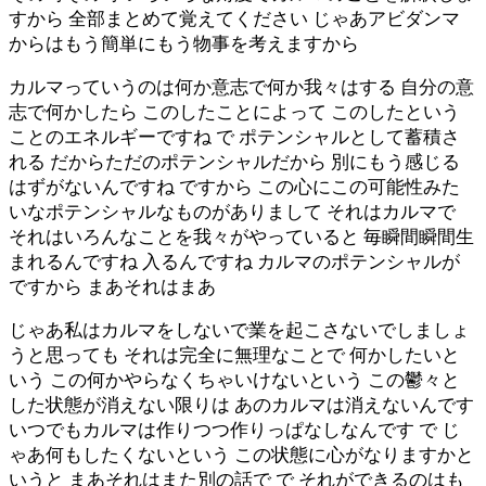
すから 全部まとめて覚えてください じゃあアビダンマ
からはもう簡単にもう物事を考えますから
カルマっていうのは何か意志で何か我々はする 自分の意
志で何かしたら このしたことによって このしたという
ことのエネルギーですね で ポテンシャルとして蓄積さ
れる だからただのポテンシャルだから 別にもう感じる
はずがないんですね ですから この心にこの可能性みた
いなポテンシャルなものがありまして それはカルマで
それはいろんなことを我々がやっていると 毎瞬間瞬間生
まれるんですね 入るんですね カルマのポテンシャルが
ですから まあそれはまあ
じゃあ私はカルマをしないで業を起こさないでしましょ
うと思っても それは完全に無理なことで 何かしたいと
いう この何かやらなくちゃいけないという この鬱々と
した状態が消えない限りは あのカルマは消えないんです
いつでもカルマは作りつつ作りっぱなしなんです で じ
ゃあ何もしたくないという この状態に心がなりますかと
いうと まあそれはまた別の話で で それができるのはも