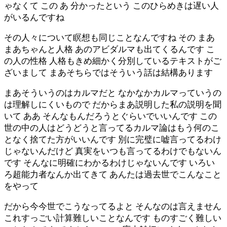
ゃなくて この あ 分かったという このひらめきは遅い人
がいるんですね
その人々について瞑想も同じことなんですね その まあ
まあちゃんと人格 あのアビダルマも出てくるんです こ
の人の性格 人格もきめ細かく分別しているテキストがご
ざいまして まあそちらではそういう話は結構あります
まあそういうのはカルマだと なかなかカルマっていうの
は理解しにくいもので だからまあ説明した私の説明を聞
いて ああ そんなもんだろうとぐらいでいいんです この
世の中の人はどうどうと言ってるカルマ論はもう何のこ
となく捨てた方がいいんです 別に完璧に嘘言ってるわけ
じゃないんだけど 真実をいつも言ってるわけでもないん
です そんなに明確にわかるわけじゃないんです いろい
ろ超能力者なんか出てきて あんたは過去世でこんなこと
をやって
だから今今世でこうなってるよと そんなのは言えません
これすっごい計算難しいことなんです ものすごく難しい