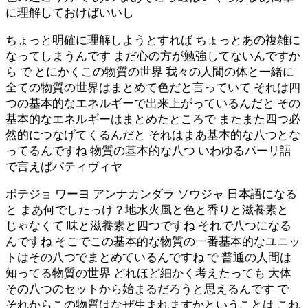
に理解しておけばいいし
ちょっと明確に理解しようとすれば ちょっとあの複雑に
なってしまうんです まだ心の方が勉強してないんですか
ら で とにかくこの物質の世界 我々の人間の体と一緒に
全ての物質の世界はまとめて色だと言っていて それは四
つの基本的なエネルギーで出来上がっているんだと その
基本的なエネルギーはまとめたところで またまた四つ必
然的につなげてくるんだと それはまあ基本的な八つとな
ってるんですね 物質の基本的な八つ いわゆるパーリ語
で言えばパティヴィヤ
ポテジョ ワーヨ アンナカンダラ ソウジャ 日本語になる
と まあ何でしたっけ？地水火風と色と香りと滋養素と
じゃなくて 味と滋養素と四つですね それで八つになる
んですね そこでこの基本的な物質の一番基本的なユニッ
トはその八つでまとめているんですね で 普通の人間は
知ってる物質の世界 どれほど細かく考えたっても 大体
その八つのセットから始まるだろうと思えるんです で
それからこの物質はなぜ生まれますかということは これ