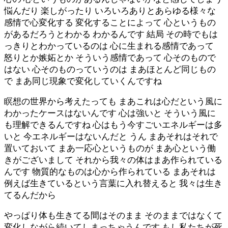
悩んだり 楽しがったり いろいろありとあらゆる様々な
感情で心変化する 変化することによって 心というもの
があるだろうとわかる わかるんです 結局 その時でもは
っきりとわかっているのは 心に生まれる感情であって
怒りとか嫉妬とか そういう感情であって 心そのもので
はない 心そのものっていうのは まあほとんど同じもの
で まあ同じ現象で変化していくんですね
瞑想の世界から考えたっても まあこれは心だという風に
わかったケースはないんです 心は強いと そういう風に
も理解できるんですね 心はもう今すごいエネルギーは多
いと 今エネルギーはないんだと うん まあそれはそれで
置いておいて まあ一応心というものが まあ心という働
きがございまして それから我々の体はまあ作られている
んです 物質的なものは心から作られている まあそれは
例えば生きているという言葉に入れ替えると 我々は生き
てるんだから
やっぱり体も生きてる間はそのまま そのままではなくて
変化しながら続いてしまっちゃうんです もし私たちが死