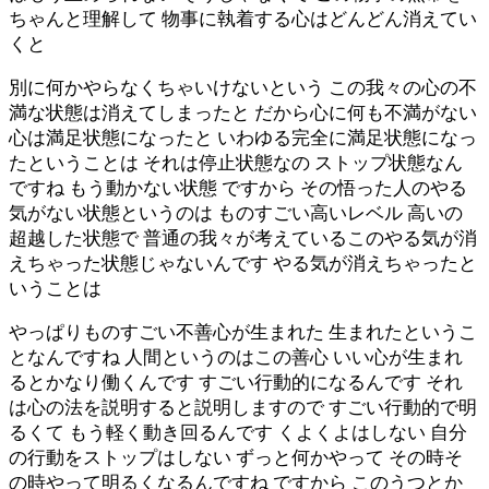
ちゃんと理解して 物事に執着する心はどんどん消えてい
くと
別に何かやらなくちゃいけないという この我々の心の不
満な状態は消えてしまったと だから心に何も不満がない
心は満足状態になったと いわゆる完全に満足状態になっ
たということは それは停止状態なの ストップ状態なん
ですね もう動かない状態 ですから その悟った人のやる
気がない状態というのは ものすごい高いレベル 高いの
超越した状態で 普通の我々が考えているこのやる気が消
えちゃった状態じゃないんです やる気が消えちゃったと
いうことは
やっぱりものすごい不善心が生まれた 生まれたというこ
となんですね 人間というのはこの善心 いい心が生まれ
るとかなり働くんです すごい行動的になるんです それ
は心の法を説明すると説明しますので すごい行動的で明
るくて もう軽く動き回るんです くよくよはしない 自分
の行動をストップはしない ずっと何かやって その時そ
の時やって明るくなるんですね ですから このうつとか