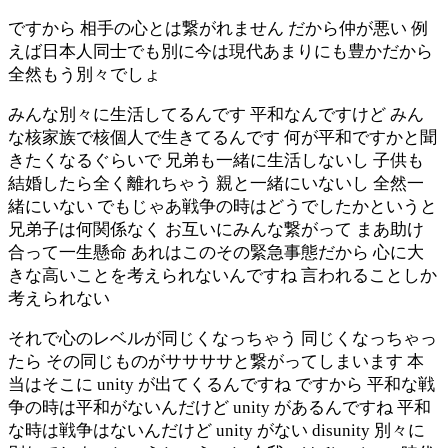
ですから 相手の心とは繋がれません だから仲が悪い 例
えば日本人同士でも別に今は現代あまりにも豊かだから
全然もう別々でしょ
みんな別々に生活してるんです 平和なんですけど みん
な核家族で核個人で生きてるんです 何が平和ですかと聞
きたくなるぐらいで 兄弟も一緒に生活しないし 子供も
結婚したら全く離れちゃう 親と一緒にいないし 全然一
緒にいない でもじゃあ戦争の時はどうでしたかというと
兄弟子は何関係なく お互いにみんな繋がって まあ助け
合って一生懸命 あれはこのその緊急事態だから 心に大
きな高いことを考えられないんですね 言われることしか
考えられない
それで心のレベルが同じくなっちゃう 同じくなっちゃっ
たら その同じものがササササと繋がってしまいます 本
当はそこに unity が出てくるんですね ですから 平和な戦
争の時は平和がないんだけど unity があるんですね 平和
な時は戦争はないんだけど unity がない disunity 別々に