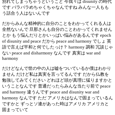
別れてしまっちゃうということ 今我々は disunity の時代
です バラバラめちゃくちゃなんですね みんな一人もも
う話合う人はないんです
だからみんな精神的に自分のことをわかってくれる人は
全然ないんで 旦那さんも自分のことわかってくれません
とか もう悩んだりとかいっぱい悩みがあるんです epoch
of disunity and peace だから peace and harmony でしょ 英
語で言えば平和と何でしたっけ？ harmony 調和 冗談じゃ
ない peace and disharmony なんです 真実は war and
harmony
だけどなんで世の中の人は嘘をついているか僕はわかり
ません だけど私は真実を言ってるんです だから仏教を
勉強してみてください どれほど頭が真理に猛りますかと
いうことなんです 普通だったらみんな当たり前で peace
and harmony 違うんです peace and disunity war and
harmony なんです ただ アメリカはなんで固まっているん
ですかと ずっとソ連があった時はアメリカ アメリカと
固まっていて