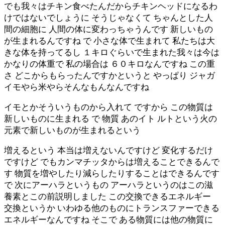
でも我々はチキン食べたんだからチキンヘッドになるわ
けではないでしょうに そうじゃなくて ちゃんとした人
間の細胞に 人間の体に変わっちゃうんです 新しいもの
が生まれるんですね で 小さな体で生まれて 私たちは大
きな体を持ってるし １キロぐらいで生まれた我々は今は
かなりの体重で 私の場合は ６０キロなんですね この重
さ どこからもらったんですかというと やっぱり ジャガ
イモやら米やらそんなもんなんですね
イモとかそういうものから入れて ですから この物質は
新しいものに生まれる で 物質 あのイト ルトという火の
元素で新しいものが生まれるという
増えるという 本当は増えないんですけど 変化するだけ
ですけど でもカンマチッタからは増えることできるんで
す 物質を増やしたり減らしたりすることはできるんです
で 次にアーハラというもの アーハラというのはこの滋
養素とこの前説明しました この交換できるエネルギー
交換というか いわゆる他のものにトランスファーできる
エネルギーなんですね そこで ある物質には他の物質に