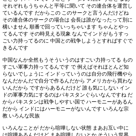
それぞれもうちゃんと平等に聞いて その連合体を運営し
ているんです だからこの このサークと言うんだけどね
その連合体のサークの場合は 会長は誰がなったって別に
構いません 順番で回っていっちゃいます ちゃんとやっ
てるんです その時見える現象 なんでインドがもうすっ
ごい力持ってるのに 中国との戦争しようとすればすぐで
きるんです
中国なんか全然もうそういうのはすごい力持ってる もの
すごい軍事力持ってるんです で 例えばそれほとんど知
らないでしょうに インドっていうのは自分の飛行機やら
なんだかんだで自分で作るんだから アメリカから買わな
いんだから ですからあるんだけど 誰も気にしない イン
ドの軍事力気にするのはパキスタンぐらいなんですね だ
からパキスタンは戦争しやすい国で ハーモニーがあるん
だから インドにはハーモニーがないんです いろんな宗
教 いろんな民族
いろんなことが だから喧嘩しない状態 まあお互い中に
は喧嘩あるんだけど まあ喧嘩しないとか そういう世界