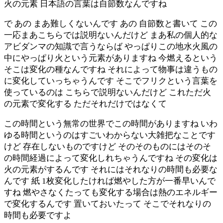
火の元素 日本語の言葉は自節数なんですね
で あの まあ難しくないんです あの 自節数と書いて この
一応まあこちらでは説明ないんだけど まあ私の個人的な
アビダンマの知識で言うならば やっぱりこの地水火風の
中にやっぱり火という元素がありますね 今燃えるという
そこは変化の種なんですね それによって物事は違うもの
に変化していっちゃうんです そこでフリクという言葉を
使っているのは こちらで説明ないんだけど これただ火
の元素で変化する ただそれだけではなくて
この時間という無常の世界でこの時間がありますね いわ
ゆる時間というのはすごいわからない大雑把なことです
けど 存在しないものですけど そのそのものにはそのそ
の時間経過によって変化しれちゃうんですね その変化は
火の元素がするんです それにはそれなりの時間も必要な
んです 紙 1枚変化したければ燃やした方が一番早いんで
すね 燃やさなくたっても変化する場合は熱のエネルギー
で変化するんです 置いておいたって そこでそれなりの
時間も必要ですよ