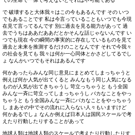
ての生命で一体で考えないとそれは不可能である
で 破壊すると大体我々はこの今もあるんです その いつ
でもあることです 私は今言っていることもいつでも今現
在見て言ってるんです 別に過去を見る能力があって 過
去でうちはああだああだとかそんな話じゃないんです い
つでも現在 今の瞬間の事実的に存在しているものを見て
過去と未来を推測するだけのことなんです それで今我々
の社会を見ても 我々は何か一心同体とかさどしてるでし
ょ なんかいつでもそれはあるんです
何かあったらみんな同じ意見にまとめてしまっちゃうと
例えば何か人気が出てくると みんなもう同じ人気になる
ものが人気が出てきちゃうし 苛立っちゃうと もう全国
みんな一斉に苛立ってしまっちゃうし バカなことをやっ
ちゃうと もう全国みんな一斉にバカなことをやっちゃう
し まあその中でその流れに入らない人々もいますけど
何かあるでしょ なんか例えば日本人は国民スケールで考
えたり行動したりすることがあって
地球人類は地球人類のスケールで考えたり行動したりす