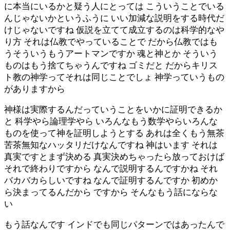
に本当にいるかと疑う人にとっては こういうことでいる
んじゃないかというふうに いい加減な説明をする時代だ
けじゃないですね 仮説を立てて成立するのは科学的なや
り方 それは仏教でやっていることで だから仏教ではも
うそういうもうアートマンですか 魂と神とか そういう
ものはもう捨てちゃうんですね ゴミだと だからキリス
ト教の神学ってそれは同じことでしょ 神学っていうもの
がありますから
神様は実際するんだっていうことをいかに証明できるか
と 科学やら論理学やら いろんなもう数学やらいろんな
ものを使って神を証明しようとする あれは全くもう無茶
苦茶無知なハッタリだけなんですね 神はいます それは
真実ですとまず決める 真実決めちゃったら放っておけば
それで終わりですから なんで説明するんですかね それ
バカバカらしいですね なんで証明するんですか 初めか
ら決まってるんだから ですから そんなもう話にならな
い
もう話なんです インドでも同じパターンではあったんで