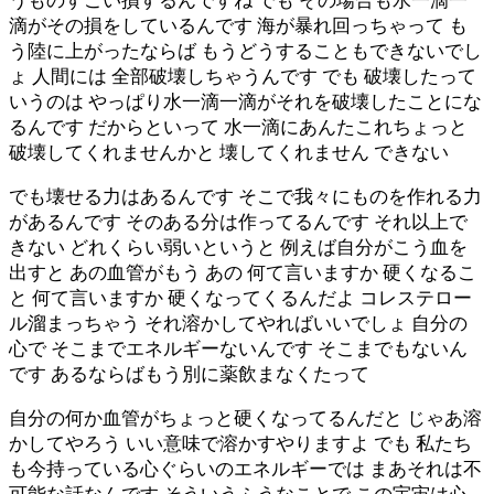
うものすごい損するんですね でも その場合も水一滴一
滴がその損をしているんです 海が暴れ回っちゃって も
う陸に上がったならば もうどうすることもできないでし
ょ 人間には 全部破壊しちゃうんです でも 破壊したって
いうのは やっぱり水一滴一滴がそれを破壊したことにな
るんです だからといって 水一滴にあんたこれちょっと
破壊してくれませんかと 壊してくれません できない
でも壊せる力はあるんです そこで我々にものを作れる力
があるんです そのある分は作ってるんです それ以上で
きない どれくらい弱いというと 例えば自分がこう血を
出すと あの血管がもう あの 何て言いますか 硬くなるこ
と 何て言いますか 硬くなってくるんだよ コレステロー
ル溜まっちゃう それ溶かしてやればいいでしょ 自分の
心で そこまでエネルギーないんです そこまでもないん
です あるならばもう別に薬飲まなくたって
自分の何か血管がちょっと硬くなってるんだと じゃあ溶
かしてやろう いい意味で溶かすやりますよ でも 私たち
も今持っている心ぐらいのエネルギーでは まあそれは不