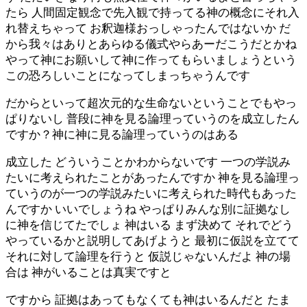
たら 人間固定観念で先入観で持ってる神の概念にそれ入
れ替えちゃって お釈迦様おっしゃったんではないか だ
から我々はありとあらゆる儀式やらあーだこうだとかね
やって神にお願いして神に作ってもらいましょうという
この恐ろしいことになってしまっちゃうんです
だからといって超次元的な生命ないということでもやっ
ぱりないし 普段に神を見る論理っていうのを成立したん
ですか？神に神に見る論理っていうのはある
成立した どういうことかわからないです 一つの学説み
たいに考えられたことがあったんですか 神を見る論理っ
ていうのが一つの学説みたいに考えられた時代もあった
んですか いいでしょうね やっぱりみんな別に証拠なし
に神を信じてたでしょ 神はいる まず決めて それでどう
やっているかと説明してあげようと 最初に仮説を立てて
それに対して論理を行うと 仮説じゃないんだよ 神の場
合は 神がいることは真実ですと
ですから 証拠はあってもなくても神はいるんだと たま