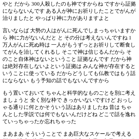
やと だから 300人殺したのも神ですからね ですから証拠
にならないんです ある人が神にお祈りしたことでがんが
治りましたと やっぱり神に力がありますよと
言いならば 大勢の人はがんに死んでしまっちゃいますか
ら 神に力がないんだと と その分は考えないんですね 1
万人がんに死ぬ時は 一人がもうずっとお祈りして断食し
てがんを治してくれるし そこで神は信じるんだから そ
のこと自体神はないということ 証拠なんです だから神
は絶対存在しないよという証拠は みんな神が存在すると
いうことに使っている だからどうしても仏教ではもう話
にならない もう予知の話でもないんですから
もう置いておいて ちゃんと科学的なものごとを別に考え
ましょうと 全く別な枠で きっかいないですけど おっし
ゃる通りに何とかそういう話はありましたね 昔は ちゃ
んとした学説では何でもないんだけどね どこで話を逸れ
ていっちゃったか忘れちゃった
まあまあ そういうことで まあ巨大なスケールで考える