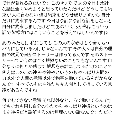
で日が暮れるみたいです この 4つで で あの今日も余計
な話は全くやめようと思っていたんだけど どうしても約
束が 人に言わない 僕は約束をどうせ破りますから 自分
だけに約束するんです 今日は余計に余計な話をしないと
自分に約束しましたけど であの いくらか私はこういう
話で 皆様方にはこういうことを考えてほしいんですね
あの 私たちは 私にしても この人の宗教はもう全くもう
バカにしているわけじゃないんです その人々は自分の理
解の次元で何かストーリーは作ってるんです そのストー
リーっていうのは全く根拠ないのことでもないんです 自
分なりに何とか感じて 解釈を余計にしてるだけのことで
例えばこのこの神 神や神やというのも やっぱり人間の
力以外で 人間の意識以外で物事を動いているんだからな
んです すべてのものを私たち今人間として持っている意
識があるんですね
何でもできない意識 それ以外なところで動いてるんです
でもそれも同じ自分の心だから やっぱり神様というのは
まあ神様だと誤解するのは無理のない話なんです ただそ