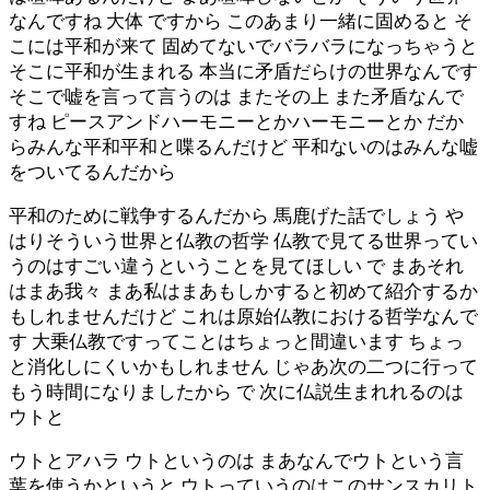
なんですね 大体 ですから このあまり一緒に固めると そ
こには平和が来て 固めてないでバラバラになっちゃうと
そこに平和が生まれる 本当に矛盾だらけの世界なんです
そこで嘘を言って言うのは またその上 また矛盾なんで
すね ピースアンドハーモニーとかハーモニーとか だか
らみんな平和平和と喋るんだけど 平和ないのはみんな嘘
をついてるんだから
平和のために戦争するんだから 馬鹿げた話でしょう や
はりそういう世界と仏教の哲学 仏教で見てる世界ってい
うのはすごい違うということを見てほしい で まあそれ
はまあ我々 まあ私はまあもしかすると初めて紹介するか
もしれませんだけど これは原始仏教における哲学なんで
す 大乗仏教ですってことはちょっと間違います ちょっ
と消化しにくいかもしれません じゃあ次の二つに行って
もう時間になりましたから で 次に仏説生まれれるのは
ウトと
ウトとアハラ ウトというのは まあなんでウトという言
葉を使うかというと ウトっていうのはこのサンスカリト