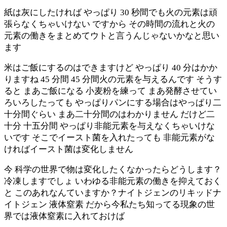
紙は灰にしたければ やっぱり 30 秒間でも火の元素は頑
張らなくちゃいけない ですから その時間の流れと火の
元素の働きをまとめてウトと言うんじゃないかなと思い
ます
米はご飯にするのはできますけど やっぱり 40 分はかか
りますね 45 分間 45 分間火の元素を与えるんです そうす
ると まあご飯になる 小麦粉を練って まあ発酵させてい
ろいろしたっても やっぱりパンにする場合はやっぱり二
十分間ぐらい まあ二十分間のはわかりません だけど二
十分 十五分間 やっぱり非能元素を与えなくちゃいけな
いです そこでイースト菌を入れたっても 非能元素がな
ければイースト菌は変化しません
今 科学の世界で物は変化したくなかったらどうします？
冷凍しますでしょ いわゆる非能元素の働きを抑えておく
と このあれなんていますか？ナイトジェンのリキッドナ
イトジェン 液体窒素 だから今私たち知ってる現象の世
界では液体窒素に入れておけば