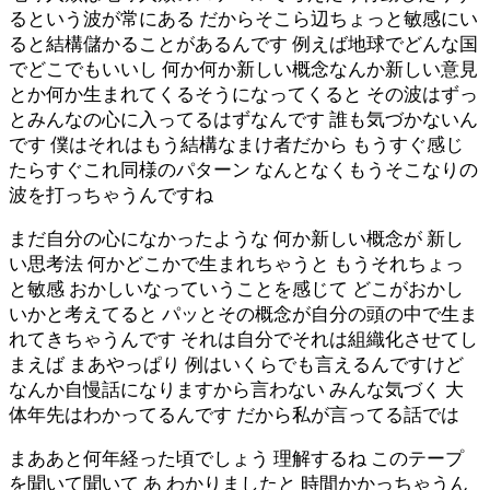
るという波が常にある だからそこら辺ちょっと敏感にい
ると結構儲かることがあるんです 例えば地球でどんな国
でどこでもいいし 何か何か新しい概念なんか新しい意見
とか何か生まれてくるそうになってくると その波はずっ
とみんなの心に入ってるはずなんです 誰も気づかないん
です 僕はそれはもう結構なまけ者だから もうすぐ感じ
たらすぐこれ同様のパターン なんとなくもうそこなりの
波を打っちゃうんですね
まだ自分の心になかったような 何か新しい概念が 新し
い思考法 何かどこかで生まれちゃうと もうそれちょっ
と敏感 おかしいなっていうことを感じて どこがおかし
いかと考えてると パッとその概念が自分の頭の中で生ま
れてきちゃうんです それは自分でそれは組織化させてし
まえば まあやっぱり 例はいくらでも言えるんですけど
なんか自慢話になりますから言わない みんな気づく 大
体年先はわかってるんです だから私が言ってる話では
まああと何年経った頃でしょう 理解するね このテープ
を聞いて聞いて あ わかりましたと 時間かかっちゃうん