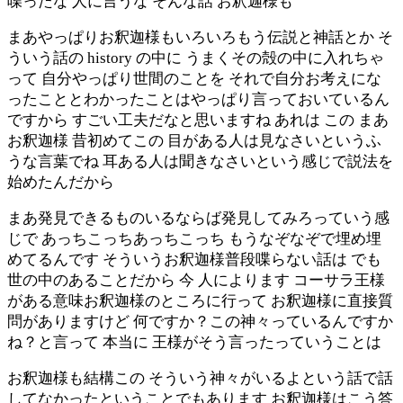
喋ったな 人に言うな そんな話 お釈迦様も
まあやっぱりお釈迦様もいろいろもう伝説と神話とか そ
ういう話の history の中に うまくその殻の中に入れちゃ
って 自分やっぱり世間のことを それで自分お考えにな
ったこととわかったことはやっぱり言っておいているん
ですから すごい工夫だなと思いますね あれは この まあ
お釈迦様 昔初めてこの 目がある人は見なさいというふ
うな言葉でね 耳ある人は聞きなさいという感じで説法を
始めたんだから
まあ発見できるものいるならば発見してみろっていう感
じで あっちこっちあっちこっち もうなぞなぞで埋め埋
めてるんです そういうお釈迦様普段喋らない話は でも
世の中のあることだから 今 人によります コーサラ王様
がある意味お釈迦様のところに行って お釈迦様に直接質
問がありますけど 何ですか？この神々っているんですか
ね？と言って 本当に 王様がそう言ったっていうことは
お釈迦様も結構この そういう神々がいるよという話で話
してなかったということでもあります お釈迦様はこう答