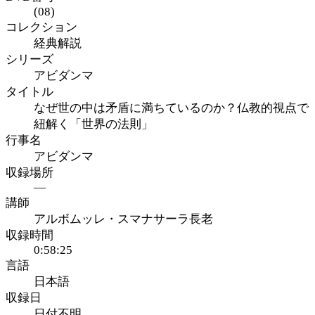
(08)
コレクション
経典解説
シリーズ
アビダンマ
タイトル
なぜ世の中は矛盾に満ちているのか？仏教的視点で
紐解く「世界の法則」
行事名
アビダンマ
収録場所
—
講師
アルボムッレ・スマナサーラ長老
収録時間
0:58:25
言語
日本語
収録日
日付不明