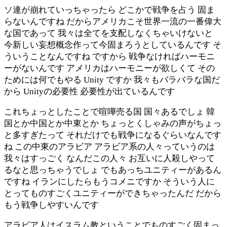
ソ連が崩れていっちゃったら どこかで戦争を占う 固ま
らないんですね だからアメリカこそ世界一流の一番偉大
な国であって 我々は全てを支配しなくちゃいけないと
今新しい妄想概念作って今固まろうとしているんです そ
ういうことなんですね ですから 戦争なければハーモニ
ーがないんです アメリカはハーモニーが欲しくて その
ためには何でもやる Unity ですか 我々もバラバラな国だ
から Unityの必要性 必要性が出ているんです
これちょっとしたことで喧嘩売る国 国々あるでしょ 韓
国とか中国とか中東とか ちょっとくしゃみの声がちょっ
と多すぎたって それだけでも戦争になるぐらいなんです
ね この中東のアラビア アラビア系の人々っていうのは
我々はすっごく なんだこの人々 お互いに人殺しやって
るなと思っちゃうでしょ でもあっちユニティーがあるん
ですね イランにしたらもうコメニですか そういう人に
とってものすごくユニティーができちゃったんだ だから
もう戦争しやすいんです
アラビア人はイスラム教ということでものすごく固まっ