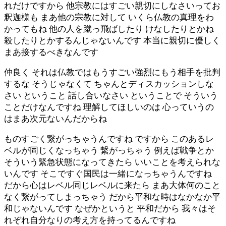
れだけですから 他宗教にはすごい親切にしなさいってお
釈迦様も まあ他の宗教に対して いくら仏教の真理をわ
かってもね 他の人を蹴っ飛ばしたり けなしたりとかね
殺したりとかするんじゃないんです 本当に親切に優しく
まあ接するべきなんです
仲良く それは仏教ではもうすごい強烈にもう相手を批判
するな そうじゃなくて ちゃんとディスカッションしな
さい ということ 話し合いなさい ということで そういう
ことだけなんですね 理解してほしいのは 心っていうの
はまあ次元ないんだからね
ものすごく繋がっちゃうんですね ですから このあるレ
ベルが同じくなっちゃう 繋がっちゃう 例えば戦争とか
そういう緊急状態になってきたら いいことを考えられな
いんです そこですぐ国民は一緒になっちゃうんですね
だから心はレベル同じレベルに来たら まあ大体何のこと
なく繋がってしまっちゃう だから平和な時はなかなか平
和じゃないんです なぜかというと 平和だから 我々はそ
れぞれ自分なりの考え方を持ってるんですね