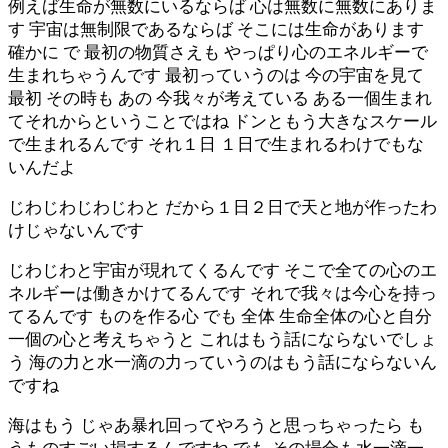
例えば生命が無数にいるならば 心は無数に無数にありま
す 宇宙は無制限であるならば そこには生命があります
確かに で 最初の物質さえも やっぱり心のエネルギーで
生まれちゃうんです 最初っていうのは 今の宇宙を見て
最初 その時も あの 今我々が考えている ある一個生まれ
てそれからということではね ドンともう大きなスケール
で生まれるんです それ１日 １日で生まれるわけでもな
いんだよ
じわじわじわじわと だから１日２日で天と地が作ったわ
けじゃないんです
じわじわと宇宙が現れてくるんです そこで全ての心のエ
ネルギーは働きかけてるんです それで我々は今心を持っ
てるんです ものを作る心 でも 全体 生命全体の心と自分
一個の心と考えちゃうと これはもう話にならないでしょ
う 海の力と水一滴の力っていうのはもう話にならないん
ですね
海はもう じゃあ暴れ回ってやろうと思っちゃったら も