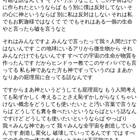
可能な話なんです そういうふうなことで この宇宙は心
に作られたというならば もう別に僕は反対してない そ
の心に神というならば 別に私は反対はしない それは私
でもお釈迦様ではなくて で でもそれはある一個の生命
やと言ったら嘘を言うなと
それはみんなですよ みんなで言ったって我々人間だけで
はないんです この地球にいるアリから微生物から それ
みんなだけでもないんです すべての宇宙の生命が物質を
作ったんです だからヒンドゥー教でこのサイババでも言
ってる 私も神であなた方も神ですっていうのは まあか
なりあの屁理屈に合ってる話なんです
ですからまあ神というどうしても屁理屈な もう人間考え
ても恥ずかしく 考えることさえ恥ずかしがらなくちゃい
けない概念をどうしても使いたいと と汚い言葉で言うな
らば どうしても糞を食べたいというならばという話なん
ですけど どうしても使いたいというならば やっぱり
我々みんな神であって 我々みんな全宇宙を創造している
んです 創造し変化し 破壊していってるんです では すべ