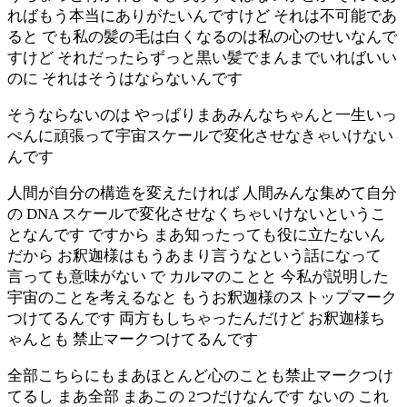
ればもう本当にありがたいんですけど それは不可能であ
ると でも私の髪の毛は白くなるのは私の心のせいなんで
すけど それだったらずっと黒い髪でまんまでいればいい
のに それはそうはならないんです
そうならないのは やっぱりまあみんなちゃんと一生いっ
ぺんに頑張って宇宙スケールで変化させなきゃいけない
んです
人間が自分の構造を変えたければ 人間みんな集めて自分
の DNA スケールで変化させなくちゃいけないというこ
となんです ですから まあ知ったっても役に立たないん
だから お釈迦様はもうあまり言うなという話になって
言っても意味がない で カルマのことと 今私が説明した
宇宙のことを考えるなと もうお釈迦様のストップマーク
つけてるんです 両方もしちゃったんだけど お釈迦様ち
ゃんとも 禁止マークつけてるんです
全部こちらにもまあほとんど心のことも禁止マークつけ
てるし まあ全部 まあこの 2つだけなんです ないの これ