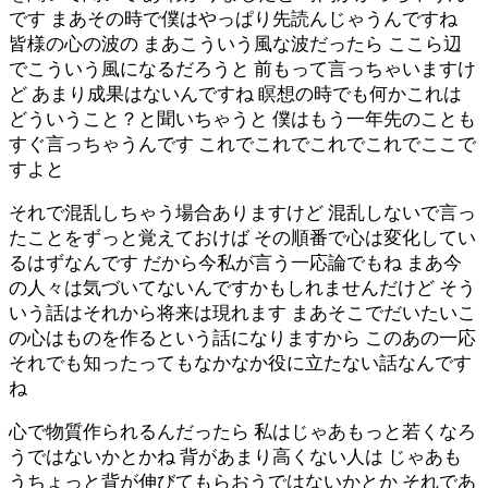
です まあその時で僕はやっぱり先読んじゃうんですね
皆様の心の波の まあこういう風な波だったら ここら辺
でこういう風になるだろうと 前もって言っちゃいますけ
ど あまり成果はないんですね 瞑想の時でも何かこれは
どういうこと？と聞いちゃうと 僕はもう一年先のことも
すぐ言っちゃうんです これでこれでこれでこれでここで
すよと
それで混乱しちゃう場合ありますけど 混乱しないで言っ
たことをずっと覚えておけば その順番で心は変化してい
るはずなんです だから今私が言う一応論でもね まあ今
の人々は気づいてないんですかもしれませんだけど そう
いう話はそれから将来は現れます まあそこでだいたいこ
の心はものを作るという話になりますから このあの一応
それでも知ったってもなかなか役に立たない話なんです
ね
心で物質作られるんだったら 私はじゃあもっと若くなろ
うではないかとかね 背があまり高くない人は じゃあも
うちょっと背が伸びてもらおうではないかとか それであ