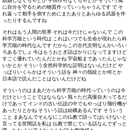
結婚しなくちゃとか 子供作らなくちゃとか そういう風
に自分を守るための物質作っていっちゃうんです で そ
れ返って相手を倒すためにまたありとあらゆる武器を作
ったりするんですね
それはもう人間の世界 それは今だけじゃないんで この
科学万能という時代は これはいつでも生命が現れたら科
学万能の時代なんです だからこの古代文明なんかいろい
ろあるでしょ 今はもうおとぎ話ばかりになってますけど
すごく優れていたんだとかね 宇宙船まであったんじゃな
いかとか そういう全然科学的な証明はないんだけど や
っぱりいくらかはそういう話を 神々の指紋とか何とか
日本語で読んだことはないんだけどね
そういうのはまあだから科学万能の時代っていうのは今
だけということではならない 我々ただ高慢自大ってるだ
けであって インドの古い伝説の中でもやっぱり飛行機が
あったりとかね そういう話は結構あるんです そういう
こと まあなんでそんなにこの仏教で語ってはいけないと
言ってる世間話を私は 仏教で禁じている話なんでずっと