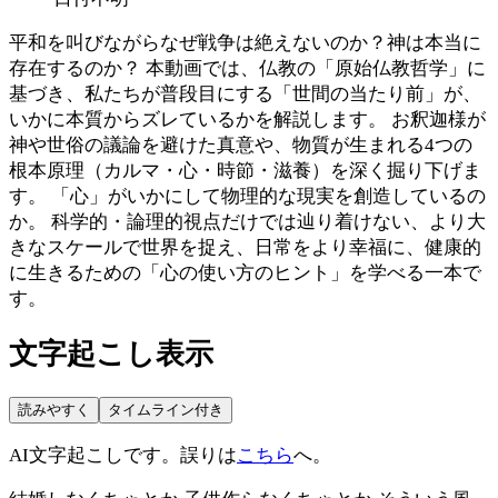
平和を叫びながらなぜ戦争は絶えないのか？神は本当に
存在するのか？ 本動画では、仏教の「原始仏教哲学」に
基づき、私たちが普段目にする「世間の当たり前」が、
いかに本質からズレているかを解説します。 お釈迦様が
神や世俗の議論を避けた真意や、物質が生まれる4つの
根本原理（カルマ・心・時節・滋養）を深く掘り下げま
す。 「心」がいかにして物理的な現実を創造しているの
か。 科学的・論理的視点だけでは辿り着けない、より大
きなスケールで世界を捉え、日常をより幸福に、健康的
に生きるための「心の使い方のヒント」を学べる一本で
す。
文字起こし表示
読みやすく
タイムライン付き
AI文字起こしです。誤りは
こちら
へ。