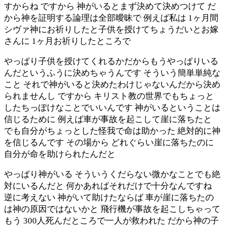
すからね ですから 神がいるとまず決めて決めつけて だ
から神を証明する論理は全部曖昧で 例えば私は 1ヶ月間
シヴァ神にお祈りしたと子供を授けてちょうだいとお嫁
さんに 1ヶ月お祈りしたところで
やっぱり子供を授けてくれるかだからもうやっぱりいる
んだというふうに決めちゃうんです そういう簡単単純な
こと それで神がいると決めたわけじゃないんだから決め
られませんし ですから キリスト教の世界でもちょっと
したちっぽけなことでいいんです 神がいるということは
信じるために 例えば車が事故を起こして崖に落ちたと
でも自分がちょっとした怪我で命は助かった 絶対的に神
を信じるんです その場から どれぐらい崖に落ちたのに
自分が命を助けられたんだと
やっぱり神がいる そういうくだらない微かなことでも絶
対にいるんだと 何かあればそれだけで十分なんですね
逆に考えない 神がいて助けたならば 車が崖に落ちたの
は神の原因ではないかと 飛行機が事故を起こしちゃって
もう 300人死んだところで一人が救われた だから神の子