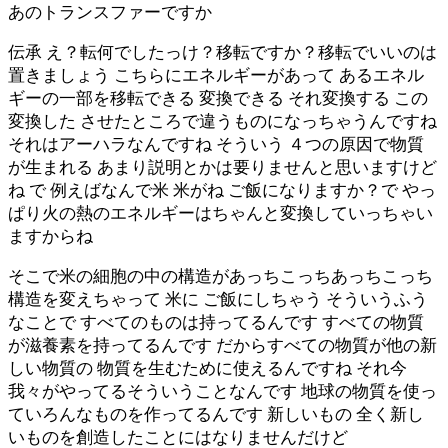
あのトランスファーですか
伝承 え？転何でしたっけ？移転ですか？移転でいいのは
置きましょう こちらにエネルギーがあって あるエネル
ギーの一部を移転できる 変換できる それ変換する この
変換した させたところで違うものになっちゃうんですね
それはアーハラなんですね そういう ４つの原因で物質
が生まれる あまり説明とかは要りませんと思いますけど
ね で 例えばなんで米 米がね ご飯になりますか？で やっ
ぱり火の熱のエネルギーはちゃんと変換していっちゃい
ますからね
そこで米の細胞の中の構造があっちこっちあっちこっち
構造を変えちゃって 米に ご飯にしちゃう そういうふう
なことで すべてのものは持ってるんです すべての物質
が滋養素を持ってるんです だからすべての物質が他の新
しい物質の 物質を生むために使えるんですね それ今
我々がやってるそういうことなんです 地球の物質を使っ
ていろんなものを作ってるんです 新しいもの 全く新し
いものを創造したことにはなりませんだけど