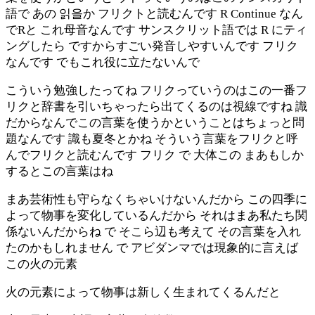
語で あの 읽을か フリクトと読むんです R Continue なん
でRと これ母音なんです サンスクリット語では R にティ
ングしたら ですからすごい発音しやすいんです フリク
なんです でもこれ役に立たないんで
こういう勉強したってね フリクっていうのはこの一番フ
リクと辞書を引いちゃったら出てくるのは視線ですね 識
だからなんでこの言葉を使うかということはちょっと問
題なんです 識も夏冬とかね そういう言葉をフリクと呼
んでフリクと読むんです フリク で 大体この まあもしか
するとこの言葉はね
まあ芸術性も守らなくちゃいけないんだから この四季に
よって物事を変化しているんだから それはまあ私たち関
係ないんだからね で そこら辺も考えて その言葉を入れ
たのかもしれません で アビダンマでは現象的に言えば
この火の元素
火の元素によって物事は新しく生まれてくるんだと