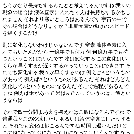
もうかなり長持ちするんだとと考えてるんですね 我々の
現象の場合は 液体窒素に入れちゃえば長持ちするかもし
れません それより寒いところはあるんです 宇宙の中で
その場合はどうなりますか？非能元素の働きのスピード
を遅くするだけ
別に変化しないわけじゃないんです 窒素 液体窒素に入
れておいたんだから 一億年でも何万 何 何億万年でも持
つということはないんです 物は変化する この変化はい
くらか早くするか遅くするかっていうことはできます そ
れでも変化する 我々が早くするのは 例えばAというもの
があって 例えばAというものがあるんだ それはどんどん
変化してZというものになるんだ そこで過程があるんで
すね 例えば米があって 米はAで Z っていうのはご飯とい
うならば
それで四十分間まあ火を与えればご飯になるんですね で
普通我々この冷凍したり あるいは液体窒素にしたりする
と それでも変化は起こるんですね 時間は遅いんだけど
このBになって C になって D になってはいくんです なっ