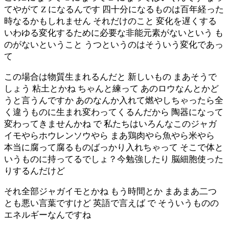
てやがて Z になるんです 四十分になるものは百年経った
時なるかもしれません それだけのこと 変化を遅くする
いわゆる変化するために必要な非能元素がないという も
のがないということ うつというのはそういう変化であっ
て
この場合は物質生まれるんだと 新しいもの まあそうで
しょう 粘土とかね ちゃんと練って あのロウなんとかど
うと言うんですか あのなんか入れて燃やしちゃったら全
く違うものに生まれ変わってくるんだから 陶器になって
変わってきませんかね で 私たちはいろんなこのジャガ
イモやらホウレンソウやら まあ鶏肉やら魚やら米やら
本当に腐って腐るものばっかり入れちゃって そこで体と
いうものに持ってるでしょ？今勉強したり 脳細胞使った
りするんだけど
それ全部ジャガイモとかね もう時間とか まあまあ二つ
とも悪い言葉ですけど 英語で言えば で そういうものの
エネルギーなんですね