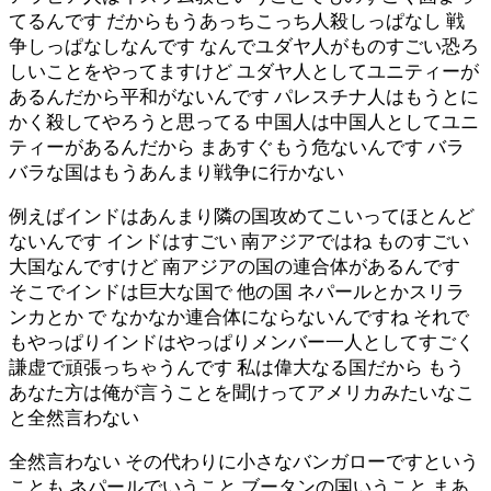
てるんです だからもうあっちこっち人殺しっぱなし 戦
争しっぱなしなんです なんでユダヤ人がものすごい恐ろ
しいことをやってますけど ユダヤ人としてユニティーが
あるんだから平和がないんです パレスチナ人はもうとに
かく殺してやろうと思ってる 中国人は中国人としてユニ
ティーがあるんだから まあすぐもう危ないんです バラ
バラな国はもうあんまり戦争に行かない
例えばインドはあんまり隣の国攻めてこいってほとんど
ないんです インドはすごい 南アジアではね ものすごい
大国なんですけど 南アジアの国の連合体があるんです
そこでインドは巨大な国で 他の国 ネパールとかスリラ
ンカとか で なかなか連合体にならないんですね それで
もやっぱりインドはやっぱりメンバー一人としてすごく
謙虚で頑張っちゃうんです 私は偉大なる国だから もう
あなた方は俺が言うことを聞けってアメリカみたいなこ
と全然言わない
全然言わない その代わりに小さなバンガローですという
ことも ネパールでいうこと ブータンの国いうこと まあ