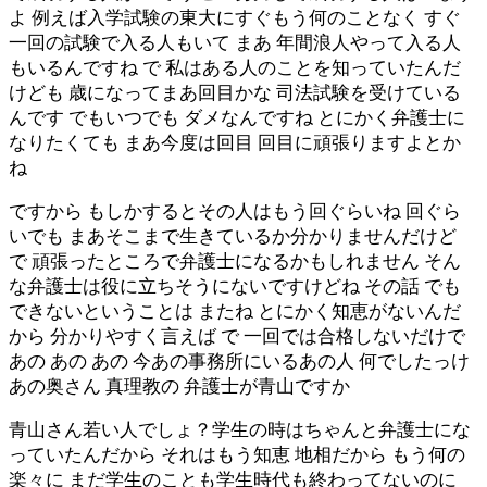
よ 例えば入学試験の東大にすぐもう何のことなく すぐ
一回の試験で入る人もいて まあ 年間浪人やって入る人
もいるんですね で 私はある人のことを知っていたんだ
けども 歳になってまあ回目かな 司法試験を受けている
んです でもいつでも ダメなんですね とにかく弁護士に
なりたくても まあ今度は回目 回目に頑張りますよとか
ね
ですから もしかするとその人はもう回ぐらいね 回ぐら
いでも まあそこまで生きているか分かりませんだけど
で 頑張ったところで弁護士になるかもしれません そん
な弁護士は役に立ちそうにないですけどね その話 でも
できないということは またね とにかく知恵がないんだ
から 分かりやすく言えば で 一回では合格しないだけで
あの あの あの 今あの事務所にいるあの人 何でしたっけ
あの奥さん 真理教の 弁護士が青山ですか
青山さん若い人でしょ？学生の時はちゃんと弁護士にな
っていたんだから それはもう知恵 地相だから もう何の
楽々に まだ学生のことも学生時代も終わってないのに