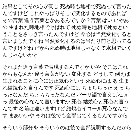
結果としてその心が同じ 死ぬ時も地相で死ぬって言った
んですけど これやっぱりそこで変化するものであれば
その言葉 違う言葉とかあるんですか？言葉 はい いやあ
の 生まれた時地相で呼ばれて 死ぬ時も地相で死ぬとい
うことをさっき言ったんですけど 今心は当然変化すると
言いましたですね 当然変化するのは当たり前と思ってる
んですけどね だから死ぬ時は地相じゃなくて水相でいく
んじゃないかと
それまた違う言葉で表現するんですか いや そこはこれ
からもなんか 違う言葉がない 変化する どうして 例えば
生まれることに心には正気心という 死ぬ心には あ 生ま
れ結焼心と言うんです 死ぬ心には ちょちちった えっ ち
ったなんだ ちょちちったなんだ パーリ語で言えばね え
っ 最後の心なんて言いますか 死心 結焼心と死心と言う
んです 名前は違いますけど 結焼心イコール死心なんで
す まあいいや それは後でも全部出てくるもんですから
そういう部分を そういうのは後で全部説明するんだから