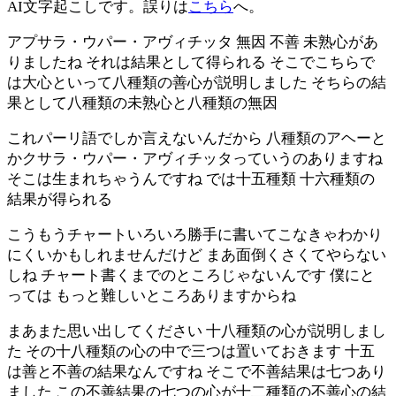
AI文字起こしです。誤りは
こちら
へ。
アプサラ・ウパー・アヴィチッタ 無因 不善 未熟心があ
りましたね それは結果として得られる そこでこちらで
は大心といって八種類の善心が説明しました そちらの結
果として八種類の未熟心と八種類の無因
これパーリ語でしか言えないんだから 八種類のアヘーと
かクサラ・ウパー・アヴィチッタっていうのありますね
そこは生まれちゃうんですね では十五種類 十六種類の
結果が得られる
こうもうチャートいろいろ勝手に書いてこなきゃわかり
にくいかもしれませんだけど まあ面倒くさくてやらない
しね チャート書くまでのところじゃないんです 僕にと
っては もっと難しいところありますからね
まあまた思い出してください 十八種類の心が説明しまし
た その十八種類の心の中で三つは置いておきます 十五
は善と不善の結果なんですね そこで不善結果は七つあり
ました この不善結果の七つの心が十二種類の不善心の結