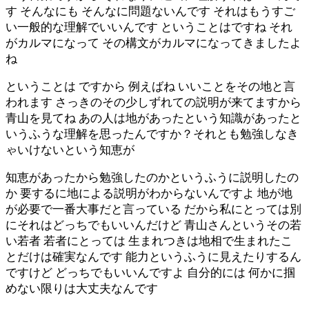
す そんなにも そんなに問題ないんです それはもうすご
い一般的な理解でいいんです ということはですね それ
がカルマになって その構文がカルマになってきましたよ
ね
ということは ですから 例えばね いいことをその地と言
われます さっきのその少しずれての説明が来てますから
青山を見てね あの人は地があったという知識があったと
いうふうな理解を思ったんですか？それとも勉強しなき
ゃいけないという知恵が
知恵があったから勉強したのかというふうに説明したの
か 要するに地による説明がわからないんですよ 地が地
が必要で一番大事だと言っている だから私にとっては別
にそれはどっちでもいいんだけど 青山さんというその若
い若者 若者にとっては 生まれつきは地相で生まれたこ
とだけは確実なんです 能力というふうに見えたりするん
ですけど どっちでもいいんですよ 自分的には 何かに掴
めない限りは大丈夫なんです