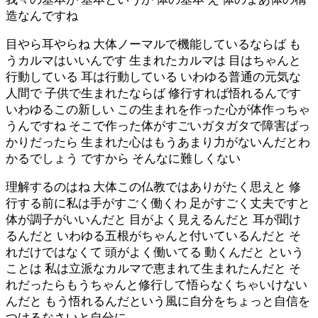
造なんですね
目やら耳やらね 大体ノーマルで機能しているならば も
うカルマはいいんです 生まれたカルマは 目はちゃんと
行動している 耳は行動している いわゆる普通の元気な
人間で 子供で生まれたならば 修行すれば悟れるんです
いわゆるこの新しい この生まれを作った心が体作っちゃ
うんですね そこで作った体がすごいガタガタで障害ばっ
かりだったら 生まれた心はもうあまり力がないんだとわ
かるでしょう ですから そんなに難しくない
理解するのはね 大体この仏教ではありがたく思えと 修
行する前に私は手がすごく働くわ 足がすごく丈夫ですと
体が調子がいいんだと 目がよく見えるんだと 耳が聞け
るんだと いわゆる五根がちゃんと付いているんだと そ
れだけではなくて 頭がよく働いてる 動くんだと という
ことは 私は立派なカルマで恵まれて生まれたんだと そ
れだったらもうちゃんと修行して悟らなくちゃいけない
んだと もう悟れるんだという風に自分をちょっと自信を
つけるなさいと自分に