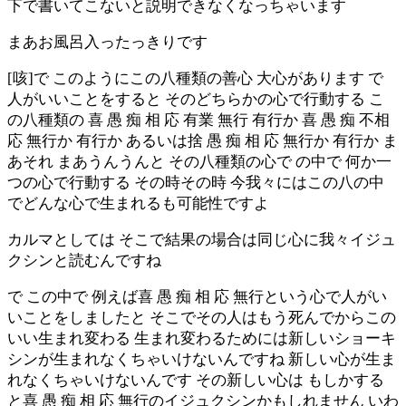
下で書いてこないと説明できなくなっちゃいます
まあお風呂入ったっきりです
[咳]で このようにこの八種類の善心 大心があります で
人がいいことをすると そのどちらかの心で行動する こ
の八種類の 喜 愚 痴 相 応 有業 無行 有行か 喜 愚 痴 不相
応 無行か 有行か あるいは捨 愚 痴 相 応 無行か 有行か ま
あそれ まあうんうんと その八種類の心で の中で 何か一
つの心で行動する その時その時 今我々にはこの八の中
でどんな心で生まれるも可能性ですよ
カルマとしては そこで結果の場合は同じ心に我々イジュ
クシンと読むんですね
で この中で 例えば喜 愚 痴 相 応 無行という心で人がい
いことをしましたと そこでその人はもう死んでからこの
いい生まれ変わる 生まれ変わるためには新しいショーキ
シンが生まれなくちゃいけないんですね 新しい心が生ま
れなくちゃいけないんです その新しい心は もしかする
と喜 愚 痴 相 応 無行のイジュクシンかもしれません いわ