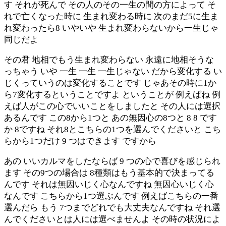
す それが死んで その人のその一生の間の方によって そ
れで亡くなった時に 生まれ変わる時に 次のまだ5に生ま
れ変わったら8 いやいや 生まれ変わらないから一生じゃ
同じだよ
その君 地相でもう生まれ変わらない 永遠に地相そうな
っちゃう いや 一生 一生 一生じゃない だから変化する い
じくっていうのは変化することです じゃあその時に1か
ら7変化するということですよ ということが 例えばね 例
えば人がこの心でいいことをしましたと その人には選択
あるんです この8から1つと あの無因心の8つと 8 8 です
か 8ですね それ8とこちらの1つを選んでくださいと こち
らから1つだけ 9 つはできます ですから
あの いいカルマをしたならば 9 つの心で喜びを感じられ
ます その9つの場合は 8種類はもう基本的で決まってる
んです それは無因いじく心なんですね 無因心いじく心
なんです こちらから1つ選ぶんです 例えばこちらの一番
選んだら もう 7つまでどれでも大丈夫なんですね それ選
んでくださいとは人には選べませんよ その時の状況によ