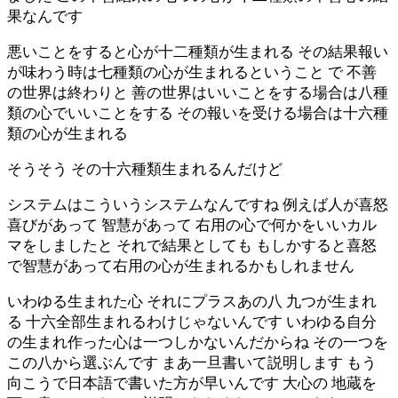
果なんです
悪いことをすると心が十二種類が生まれる その結果報い
が味わう時は七種類の心が生まれるということ で 不善
の世界は終わりと 善の世界はいいことをする場合は八種
類の心でいいことをする その報いを受ける場合は十六種
類の心が生まれる
そうそう その十六種類生まれるんだけど
システムはこういうシステムなんですね 例えば人が喜怒
喜びがあって 智慧があって 右用の心で何かをいいカル
マをしましたと それで結果としても もしかすると喜怒
で智慧があって右用の心が生まれるかもしれません
いわゆる生まれた心 それにプラスあの八 九つが生まれ
る 十六全部生まれるわけじゃないんです いわゆる自分
の生まれ作った心は一つしかないんだからね その一つを
この八から選ぶんです まあ一旦書いて説明します もう
向こうで日本語で書いた方が早いんです 大心の 地蔵を