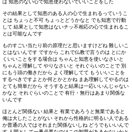
は 知恵のない心で知恵使わないでいいことをした
その結果として知恵のある人の心で生まれるっていうこ
とは ちょっと不可 ちょっとどうかなと でも知恵で行動
して 結果として知恵はないチッ不相応の心で生まれるこ
とは可能なんです
ものすごい当たり前の原理だと思いますけどね 難しいこ
とはないんです ですから これで仏教で言うのは とにか
くいいことをする場合は ちゃんと知恵を使いなさいと
ちゃんと理解して やりなさいと それぐらいのことで 別
にもう頭の働きだから よく理解してて もういいことを
するべきですよとか何とかとかね まあ理解してやるのは
とても簡単だから そうすると結果は一応いいんじゃない
かなと それぐらいのことで 有行・無行はあまり関係な
いんです
ほとんど関係ない 結果と 有業であろうと無業であると
俺は大したことがない それから性格的に明るい人である
か普通の人ではそれまた関係ないしね どうでもいいんで
す 人間として一番必要なのはこの智慧があるかないかと