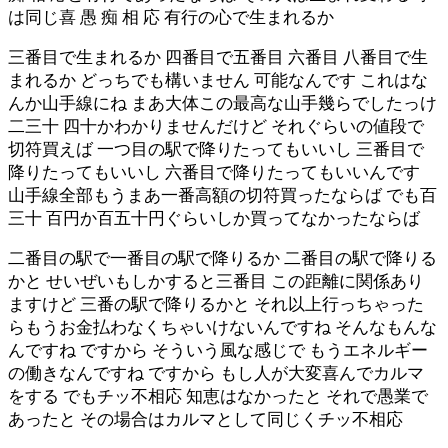
は同じ喜 愚 痴 相 応 有行の心で生まれるか
三番目で生まれるか 四番目で五番目 六番目 八番目で生
まれるか どっちでも構いません 可能なんです これはな
んか山手線にね まあ大体この最高な山手幾らでしたっけ
二三十 四十かわかりませんだけど それぐらいの値段で
切符買えば 一つ目の駅で降りたってもいいし 三番目で
降りたってもいいし 六番目で降りたってもいいんです
山手線全部もうまあ一番高額の切符買ったならば でも百
三十 百円か百五十円ぐらいしか買ってなかったならば
二番目の駅で一番目の駅で降りるか 二番目の駅で降りる
かと せいぜいもしかすると三番目 この距離に関係あり
ますけど 三番の駅で降りるかと それ以上行っちゃった
らもうお金払わなくちゃいけないんですね そんなもんな
んですね ですから そういう風な感じで もうエネルギー
の働きなんですね ですから もし人が大変喜んでカルマ
をする でもチッ不相応 知恵はなかったと それで愚業で
あったと その場合はカルマとして同じくチッ不相応