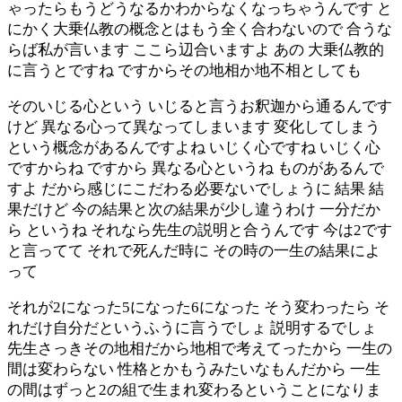
ゃったらもうどうなるかわからなくなっちゃうんです と
にかく大乗仏教の概念とはもう全く合わないので 合うな
らば私が言います ここら辺合いますよ あの 大乗仏教的
に言うとですね ですからその地相か地不相としても
そのいじる心という いじると言うお釈迦から通るんです
けど 異なる心って異なってしまいます 変化してしまう
という概念があるんですよね いじく心ですね いじく心
ですからね ですから 異なる心というね ものがあるんで
すよ だから感じにこだわる必要ないでしょうに 結果 結
果だけど 今の結果と次の結果が少し違うわけ 一分だか
ら というね それなら先生の説明と合うんです 今は2です
と言ってて それで死んだ時に その時の一生の結果によ
って
それが2になった5になった6になった そう変わったら そ
れだけ自分だというふうに言うでしょ 説明するでしょ
先生さっきその地相だから地相で考えてったから 一生の
間は変わらない 性格とかもうみたいなもんだから 一生
の間はずっと2の組で生まれ変わるということになりま