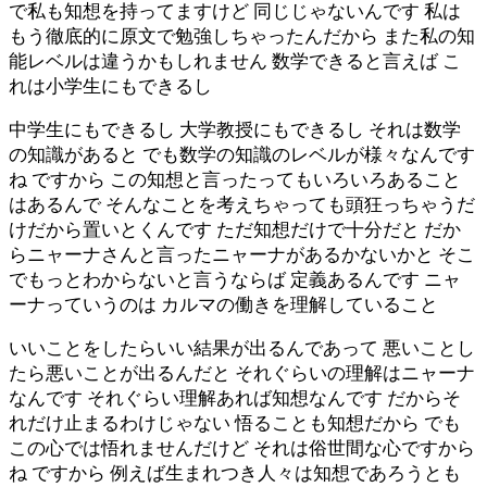
で私も知想を持ってますけど 同じじゃないんです 私は
もう徹底的に原文で勉強しちゃったんだから また私の知
能レベルは違うかもしれません 数学できると言えば こ
れは小学生にもできるし
中学生にもできるし 大学教授にもできるし それは数学
の知識があると でも数学の知識のレベルが様々なんです
ね ですから この知想と言ったってもいろいろあること
はあるんで そんなことを考えちゃっても頭狂っちゃうだ
けだから置いとくんです ただ知想だけで十分だと だか
らニャーナさんと言ったニャーナがあるかないかと そこ
でもっとわからないと言うならば 定義あるんです ニャ
ーナっていうのは カルマの働きを理解していること
いいことをしたらいい結果が出るんであって 悪いことし
たら悪いことが出るんだと それぐらいの理解はニャーナ
なんです それぐらい理解あれば知想なんです だからそ
れだけ止まるわけじゃない 悟ることも知想だから でも
この心では悟れませんだけど それは俗世間な心ですから
ね ですから 例えば生まれつき人々は知想であろうとも