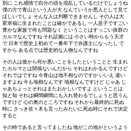
別に これ感情で自分の頭を混乱しているだけでしょうね
僕の方で青山という人が大 なんていうか悪人として見て
ほしいでしょ そんな人は判断できませんし その人は大
変幸福に生まれたことは確かであるし 一人息子ですごい
豊かな家族で何も問題なく ということはすっごい抜群の
カルマなんですね それ証拠には 小さい時からもう天才
で 日本で歴史上初めて一番年下で弁護士になったし で
すから ある点では歴史的な人物なんですね
その人は後から何か悪いことをしたということと 生まれ
たカルマとは関係ないんだから それはわかるんですけど
それではですね 今青山は地不相なのですか いいえ 違い
ますよね 今も地相なんです 地相なんですけど じゃあ じ
ゃあちょっとそれはまたおかしいですよ ということは
知と知 それは瞬間瞬間にも入れ替わるでしょうと思うん
ですけど 心の奥のところですね それから最終的に死ぬ
時に さっき佐々木も言ったみたいに死ぬ時にそれで決定
すると
その時であると言ってましたね 地がこの地がというよう