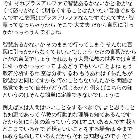
です それプラスアルファで智慧あるかないかと 欲がな
くて怒りがなくて明るくすることはだいたい普通できる
んですね 智慧はプラスアルファなんです なんですか 智
慧ってなっちゃうから そこで 大丈夫 だから言葉に引っ
かかっちゃうんですよね
智慧あるかないか そのままで行ってしまう そんなに言
葉に引っかからなくてもいいでしょう ただの言葉だから
ただの言葉でしょう それはもう大乗仏教の世界では言葉
に引っかかっちゃって まあどうでもいいことよね もう
般若分析するわ 空は分析するわ もうあれは子供たちが
砂遊びと同じですから 何のこともないんだから 問題は
感覚であって 自分がどう感じるかと 例えばこちらの知
というのはそんな簡単に定義できないでしょうに
例えば人は人間はいいことをするべきですよと思うこと
も知恵であって 仏教の行動的な理解も知であるんです
だから知にも知の差っていうのはすごいあるんです 我々
どこまでいるかで 皆様もいいことをする場合は 今まで
仏教を勉強しているんだから それは知想なのです そこ