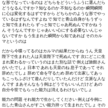
な形でなっているのは どちらをどういうふうに選んだら
どうなるんですか？知なるのか 不知なるのか 瞬間瞬間
に心は変化するはずですから どちらかのような形でやっ
ているはずなんですよね で 知でと青山自身がもうずっ
と知で生まれたら ずっと知でじゃあ死ぬんですかね う
ん そうなんですか じゃあいい心にする必要ないんじゃ
ないですか もう生まれた瞬間から知であれば そのカル
マというのは
だから今喋ってるのはカルマの結果だからね うん 天皇
陛下で生まれた人は天皇陛下で死ぬんです 次にどこに生
まれ変わるかっていうのはまた別な話で 例えば旅館さん
がいたでしょ 日本で あれも天皇のね 息子であって それ
辞めたでしょ 辞めて命を守るため 辞めて出家してあっ
ちこっちふざけて遊んだりしていたんだけど 立派な人な
んです まあそんなもう例はどうでもいいんだけど あの
自分今世でもらった能力は消えるわけないでしょ
能力の問題 それ能力で生かしてください 例えば今例に
出した青山さんがすごい能力持って生まれたでしょ その