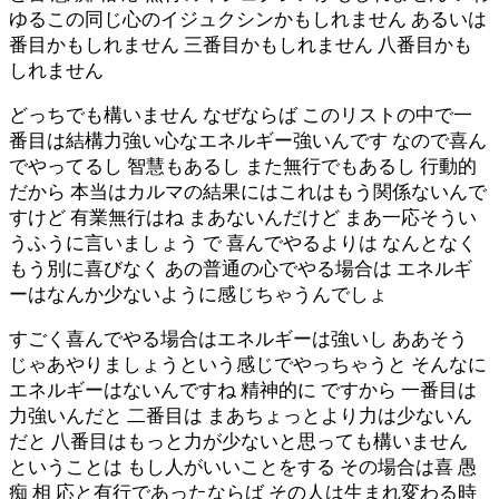
ゆるこの同じ心のイジュクシンかもしれません あるいは
番目かもしれません 三番目かもしれません 八番目かも
しれません
どっちでも構いません なぜならば このリストの中で一
番目は結構力強い心なエネルギー強いんです なので喜ん
でやってるし 智慧もあるし また無行でもあるし 行動的
だから 本当はカルマの結果にはこれはもう関係ないんで
すけど 有業無行はね まあないんだけど まあ一応そうい
うふうに言いましょう で 喜んでやるよりは なんとなく
もう別に喜びなく あの普通の心でやる場合は エネルギ
ーはなんか少ないように感じちゃうんでしょ
すごく喜んでやる場合はエネルギーは強いし ああそう
じゃあやりましょうという感じでやっちゃうと そんなに
エネルギーはないんですね 精神的に ですから 一番目は
力強いんだと 二番目は まあちょっとより力は少ないん
だと 八番目はもっと力が少ないと思っても構いません
ということは もし人がいいことをする その場合は喜 愚
痴 相 応と有行であったならば その人は生まれ変わる時