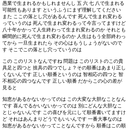
愚業で生まれるかもしれませんし 五 六 七 八で生まれる
可能性もあります というふうにまず理解してください
また ここの落とし穴があるんです 死んで生まれ変わる
っていうのは 死んで生まれ変わるって今言ってますけど
八十年かかって人生終わって生まれ変わるのか それとも
瞬間的に死んで生まれ変わるのか 人生はもう全部終わっ
てから 一旦生まれたら その心はもうしょうがないので
す そこでこの落とし穴っていうのは
この このリストなんですね 問題は このリストのこの貴
具足と四つと 捨具の四つでしょ？その順番はあまり正し
くないんです 正しい順番というのは 智相応の四つと 智
不相応の四つなんです 正しい順番 だからこの心の差が
見ると
知恵があるかないかってのは この大変な大胆なことなん
です 喜んでるかいないかってのは 別にどんな大胆なこ
とじゃないんです この喜びを元にして順番書いてますけ
ど それはあんまりどうでもいいんです 一番大事なのは
知恵があるかないかってことなんですから 順番はこの順