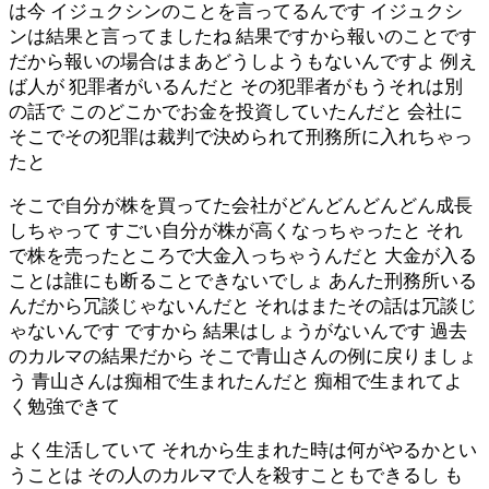
は今 イジュクシンのことを言ってるんです イジュクシ
ンは結果と言ってましたね 結果ですから報いのことです
だから報いの場合はまあどうしようもないんですよ 例え
ば人が 犯罪者がいるんだと その犯罪者がもうそれは別
の話で このどこかでお金を投資していたんだと 会社に
そこでその犯罪は裁判で決められて刑務所に入れちゃっ
たと
そこで自分が株を買ってた会社がどんどんどんどん成長
しちゃって すごい自分が株が高くなっちゃったと それ
で株を売ったところで大金入っちゃうんだと 大金が入る
ことは誰にも断ることできないでしょ あんた刑務所いる
んだから冗談じゃないんだと それはまたその話は冗談じ
ゃないんです ですから 結果はしょうがないんです 過去
のカルマの結果だから そこで青山さんの例に戻りましょ
う 青山さんは痴相で生まれたんだと 痴相で生まれてよ
く勉強できて
よく生活していて それから生まれた時は何がやるかとい
うことは その人のカルマで人を殺すこともできるし も