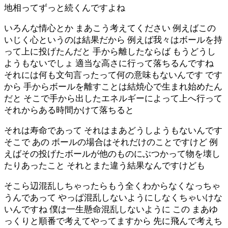
地相ってずっと続くんですよね
いろんな情心とか まあこう考えてください 例えばこの
いじく心というのは結果だから 例えば我々はボールを持
って上に投げたんだと 手から離したならば もうどうし
ようもないでしょ 適当な高さに行って落ちるんですね
それには何も文句言ったって何の意味もないんです です
から 手からボールを離すことは結焼心で生まれ始めたん
だと そこで手から出したエネルギーによって上へ行って
それからある時間かけて落ちると
それは寿命であって それはまあどうしようもないんです
そこで あの ボールの場合はそれだけのことですけど 例
えばその投げたボールが他のものにぶつかって物を壊し
たりあったこと それとまた違う結果なんですけども
そこら辺混乱しちゃったらもう全くわからなくなっちゃ
うんであって やっぱ混乱しないようにしなくちゃいけな
いんですね 僕は一生懸命混乱しないように この まあゆ
っくりと順番で考えてやってますから 先に飛んで考えち