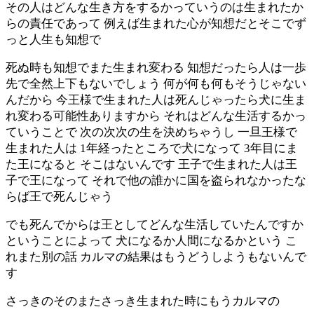
その人はどんな生き方をするかっていうのは生まれたか
らの責任であって 例えば生まれた心が知想だとそこでず
っと人生も知想で
死ぬ時も知想でまた生まれ変わる 知想だったら人は一歩
先で全然上下もないでしょう 何が何も何もそうじゃない
んだから 今王様で生まれた人は死んじゃったら犬に生ま
れ変わる可能性ありますから それはどんな生活するかっ
ていうことで 次の次次の生を決めちゃうし 一旦王様で
生まれた人は 1年経ったところで犬になって 3年目にま
た王になると そこはないんです 王子で生まれた人は王
子で王になって それで他の誰かに国を盗られなかったな
らば王で死んじゃう
でも死んでからは王としてどんな生活していたんですか
ということによって 犬になるか人間になるかという こ
れまた別の話 カルマの結果はもうどうしようもないんで
す
さっきのそのまたさっき生まれた時にもうカルマの