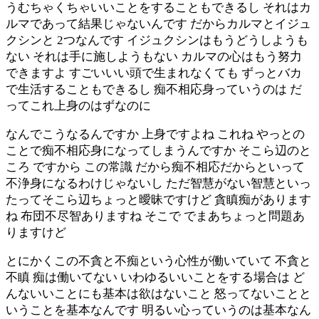
うむちゃくちゃいいことをすることもできるし それはカ
ルマであって結果じゃないんです だからカルマとイジュ
クシンと 2つなんです イジュクシンはもうどうしようも
ない それは手に施しようもない カルマの心はもう努力
できますよ すごいいい頭で生まれなくても ずっとバカ
で生活することもできるし 痴不相応身っていうのは だ
ってこれ上身のはずなのに
なんでこうなるんですか 上身ですよね これね やっとの
ことで痴不相応身になってしまうんですか そこら辺のと
ころ ですから この常識 だから痴不相応だからといって
不浄身になるわけじゃないし ただ智慧がない智慧といっ
たってそこら辺ちょっと曖昧ですけど 貪瞋痴があります
ね 布団不尽智ありますね そこで でまあちょっと問題あ
りますけど
とにかくこの不貪と不痴という心性が働いていて 不貪と
不瞋 痴は働いてない いわゆるいいことをする場合は ど
んないいことにも基本は欲はないこと 怒ってないことと
いうことを基本なんです 明るい心っていうのは基本なん