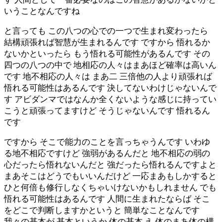
いうことなんですね
と言っても この八つの心での一つで生まれ変わったら
結構頑張れば智慧が生まれるんです ですから 悟れるか
ないかといったら もう悟れる可能性があるんです その
四つの八つの中で 地相応の人々はまあほど確率は高いん
です 地不相応の人々は まあ二 三倍他の人より頑張れば
悟れる可能性はあるんです 決してないわけじゃないんで
す アビダンマではなんか全くないような感じに持ってい
こうと頑張ってますけど そうじゃないんです 悟れるん
です
ですから そこで能力のことを言っちゃうんです いわゆ
る地不相応ですけど 強弱があるんだと 地不相応の弱の
心だったら悟れないんだと 強だったら悟れるんですよと
まあそこはどうでもいいんだけど 一応まあもしかすると
ひと何倍も修行しなくちゃいけないかもしれません でも
悟れる可能性はあるんです 人間に生まれたならば そこ
をどこで判断しますかというと 簡単なことなんです
我々の基本が 基本というか 体の基本 え 体のまあ体の構