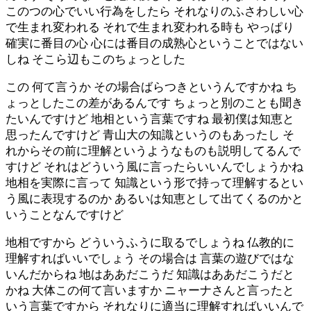
このつの心でいい行為をしたら それなりのふさわしい心
で生まれ変われる それで生まれ変われる時も やっぱり
確実に番目の心 心には番目の成熟心ということではない
しね そこら辺もこのちょっとした
この 何て言うか その場合ばらつきというんですかね ち
ょっとしたこの差があるんです ちょっと別のことも聞き
たいんですけど 地相という言葉ですね 最初僕は知恵と
思ったんですけど 青山大の知識というのもあったし そ
れからその前に理解というようなものも説明してるんで
すけど それはどういう風に言ったらいいんでしょうかね
地相を実際に言って 知識という形で持って理解するとい
う風に表現するのか あるいは知恵として出てくるのかと
いうことなんですけど
地相ですから どういうふうに取るでしょうね 仏教的に
理解すればいいでしょう その場合は 言葉の遊びではな
いんだからね 地はああだこうだ 知識はああだこうだと
かね 大体この何て言いますか ニャーナさんと言ったと
いう言葉ですから それなりに適当に理解すればいいんで