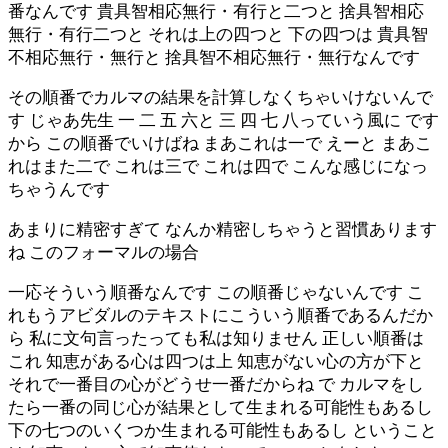
番なんです 貴具智相応無行・有行と二つと 捨具智相応
無行・有行二つと それは上の四つと 下の四つは 貴具智
不相応無行・無行と 捨具智不相応無行・無行なんです
その順番でカルマの結果を計算しなくちゃいけないんで
す じゃあ先生 一 二 五 六と 三 四 七 八っていう風に です
から この順番でいけばね まあこれは一で えーと まあこ
れはまた二で これは三で これは四で こんな感じになっ
ちゃうんです
あまりに精密すぎて なんか精密しちゃうと習慣あります
ね このフォーマルの場合
一応そういう順番なんです この順番じゃないんです こ
れもうアビダルのテキストにこういう順番であるんだか
ら 私に文句言ったっても私は知りません 正しい順番は
これ 知恵がある心は四つは上 知恵がない心の方が下と
それで一番目の心がどうせ一番だからね で カルマをし
たら一番の同じ心が結果として生まれる可能性もあるし
下の七つのいくつか生まれる可能性もあるし ということ