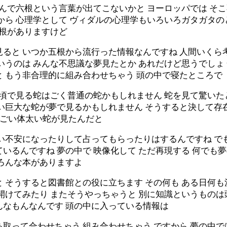
なんで六根という言葉が出てこないかと ヨーロッパでは そ
から 心理学として ヴィダルの心理学もいろいろガタガタ
六根がありますけど
ると いつか五根から流行った情報なんですね 人間いくら
いうのは みんな不思議な夢見たとか あれだけど思うでしょ
 もう非合理的に組み合わせちゃう 頭の中で寝たところで
日頃で見る蛇はごく普通の蛇かもしれません 蛇を見て驚いた
い巨大な蛇が夢で見るかもしれません そうすると決して存在
たすごい体太い蛇が見たんだと
ごい不安になったりして占ってもらったりはするんですね で
いるんですね 夢の中で 映像化して ただ再現する 何でも
いろんな本がありますよ
 そうすると図書館との役に立ちます その何も ある日何も
開けてみたり またそうやっちゃうと 別に知識というもの
んなもんなんです 頭の中に入っている情報は
取って合わせちゃう 組み合わせちゃう ですから 夢の中で