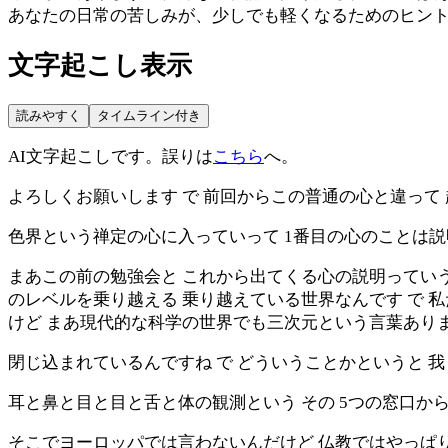
あなたの日常の苦しみが、少しでも軽くなるためのヒン
文字起こし表示
読みやすく
タイムライン付き
AI文字起こしです。誤りは
こちら
へ。
よろしくお願いします で 前回からこの普通の心と違って
色界という禅定の心に入っていって 1番目の心のことは説
まあこの前の勉強会と これから出てくる心の説明っていう
のレベルを乗り越える 乗り越えている世界なんです で 
けど まあ現代的な科学の世界でも三次元という言葉あり
閉じ込まれているんですね で どういうことかというと 
耳と鼻と目と目と舌と体の観測という その 5つの窓口か
そこでヨーロッパでは言わないんだけど 仏教ではやっぱり