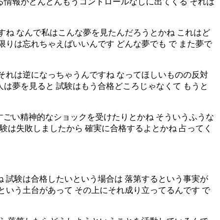
る情報がどんどんもうコントロールなしに出てくる それは
すね なんで私はこんな夢を見たんだろうとかね これはど
限りは忘れちゃえばいいんです どんな夢でも で また夢で
でそれは逆になっちゃうんですね なってほしいものの反対
人は夢を見ると 試験はもう合格どころじゃなくて もうと
のすごい精神的なショックを受けたりとかね そういうふうな
試験は失敗しましたから 確実に合格するよとかね 占ってく
ね 試験は合格したいという場合は 落第するという事実が
という土台があって その上にそれ成り立ってるんです で