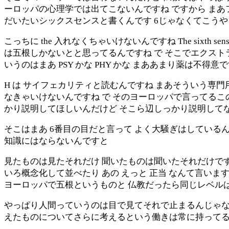
ーロッパの心理学では出てこないんですね ですから まあ
だいたいシックスセンスと書くんです 6じゃなくてこうやっ
こっちに the 入れなくちゃいけないんですね The six
は五根しかないとと思ってるんですね で そこでエクスト
いうのはまあ PSY かな PHY かな まああまり薬は不得意
H は サイフェカリティと読むんですね まあそういう専
なきゃいけないんですね で そのヨーロッパで言ってるこ
かり説明してほしいんだけど そこら辺しっかり説明して
そこはまあ 6番目の目だと言って よく大騒ぎはしている
知識にはならないんですと
見たものは見たそれだけ 聞いたものは聞いたそれだけです
いろ概念化して並べたり あの えっと 正当 なんて言いま
ヨーロッパで五根というものと 仏教だったら同じレベルは
やっぱり人間っていうのは目で見てそれで止まるんじゃなく
えたものについてさらに考えるという働きは常に持って