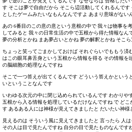
夢で逆のことが見えてくるんです なぜならば 合格したい
す そこは夢で自由だから そこら辺活動してくれるんです
としたゲームみたいなもんなんですよ あまり意味がない
あの 6番目のこの意の意という意根の中で 我々は物事を
してみると 我々の日常生活の中で五根から得た情報なんで
夢の分析とかね まあ夢占いとかね 夢の解釈とかね そこ
ちょっと笑ってごまかしておけば それぐらいでももう済む
はこの眼耳鼻舌身という五根から情報を得る その情報を頭
の脳細胞の処理なんですね
そこで一つ答えが出てくるんです どういう答えかという
いということなんです
いわゆる次元の中に閉じ込められているんです わかりや
五根から入る情報を処理しているだけなんですね で どこ
す あるある人には神様が見えてきましたと だいたい神
見えるのは そういう風に見えてきましたと 言ったら 人
その人は目で見たんですね 自分の目で見たものなんですね