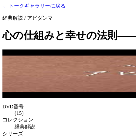
← トークギャラリーに戻る
経典解説 / アビダンマ
心の仕組みと幸せの法則——
DVD番号
(15)
コレクション
経典解説
シリーズ