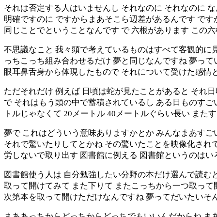
それは否定する人はいませんし それなのに それなのに 
明確ですのに ですからまあそこら辺差があるんです です
同じことでということなんです で 六根があります この
不思議なこと 我々頭で考えているものはすべて客観的に見
っちこっち組み合わせるだけ 夢と同じなんですね 夢って
眼耳鼻舌身から体現したもので それについて受けた感情と
ただそれだけ 例えば 日頃は蛇が見たことがあると それ
で それはもう頭の中で蓄積されているし ある日ものすご
トルじゃなくて 20メートル 40メートルぐらい長い ま
夢で これはどういう意味ありますかとか みんなまあす
それで驚いたりしてとかね その驚いたことを映像化されて
労しないで取り出す 図書館に例える 図書館というのは
図書館使う人は 自分勉強したい分野の本だけ選んで読むと
取って開けてみて また下りて またこっちから一つ取って
次第本を取って開けただけなんですね 夢ってだいたいそ
まああっちからどっちからどっちでもいいんだからね まあ