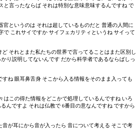
スと言ったならば それは特別な意味意味するんですね で
目の認識器官というのは それは超しているものだと 普通の人間に
字で これサイですか サイフェカリティというね サイって
すけど それとまた私たちの世界で言ってることはまた区別し
っかり説明してないんです だから科学者であるならばしっ
ですね 眼耳鼻舌身 そこから入る情報をそのまま入っても
我々はこの得た情報をどこかで処理しているんですね いろ
るんですよ それは仏教で 6番目の意なんですね ですから
た音が耳にから音が入ったら 音について考える そこで考