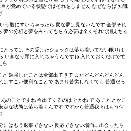
も目が覚めている状態ではそれをしません なぜならば 知識
す
という脳にすいちゃったら 変な夢は見ないんです 全部それ
ら 夢の分析と夢を占ってもらう必要は全くそれで消えちゃ
人にとっては その受けたショックは落ち着いてない限りは
ら いきなり頭に入れちゃうんですね 入れておくだけで忙
たら
こと 勉強したことは全部出てきて またどんどんどんどん
れはすごい便利なことで あまり苦労しなくても 普通だっ
のことですね 今出てくるのは とかね で あ これとかこ
不安定な状態は落ち着くんです ですから普通我々はもう何
の
自分にはもう返事できない 反応できない場面に出会ったら