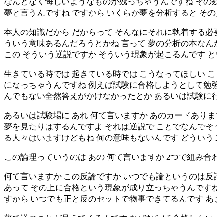
なんとなく悔しいようなものが残っちゃうんですね その
夢と言うんですね ですから いくらか夢を分析すると そ
本人の知識だから だからって そんなにそれに執着する必
ういう意味あるんだろうとかね 言って 夢の分析の本なん
この そういう逆説ですか そういう現象が起こるんです 
生きている時では 起きている時では こうなってほしい 
になっちゃうんですね 例えば試験に合格しようとして勉強
んでもない全然答えがかけなかったとか あるいは試験に
あるいは試験場に あれ 何て言いますか あのカードあり
夢を見たりはするんですよ それは逆説で ことでなんでそ
る人々はいますけどもね 何の意味もないんです どういう
この論理っていうのは あの 何て言いますか 2つで組み合
何て言いますか この反論ですか いつでも論というのは反
あって その上に合格という現象が成り立っちゃうんですね
すから いつでも正と反のセットで物事できてるんです 