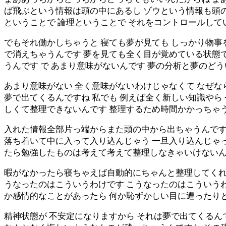
ば飛ぶという情報は頭の中にあるし ゾウという情報も頭の
ということで 論理ということで それをコントロールして
でもそれ働かしちゃうと 寝ても夢が見ても しっかり物事
で消えちゃうんです 夢を見ても全く目が覚めている状態
うんです で あまり意味がないんです 夢の分析と夢のど
あまり意味がない 全く意味がないわけじゃなくて なぜな
夢で出てくるんですね 私でも 例えば全く新しい知識やら
しくて整理できないんです 整理するため時間かかっちゃ
入れた情報全部片っ端からまた頭の中から出ちゃうんですね
落ち着いて中に入って入り込んじゃう 一旦入り込んじゃっ
たら勉強したものは考えて考えて整理しなきゃいけないん
暇がなかったら寝ちゃえば自動的にちゃんと整理してくれる
うなったのはこういうわけです こうなったのはこういうわ
か感情的なことがあったら 何か恥ずかしい目に遭ったりと
精神状態が 不安定になりますから それは夢で出てくるん