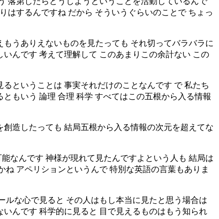
よう 落第したらどうしようということを活動しているんで
りはするんですね だから そういうぐらいのことで ちょっ
とえもうありえないものを見たっても それ切ってバラバラに
いんです 考えて理解して このあまりこの余計ない この
るということは 事実それだけのことなんです で 私たち
ともいう 論理 合理 科学 すべてはこの五根から入る情報
を創造したっても 結局五根から入る情報の次元を超えてな
能なんです 神様が現れて見たんですよという人も 結局は
かね アペリションというんで 特別な英語の言葉もありま
クールな心で見ると その人はもし本当に見たと思う場合は
ないんです 科学的に見ると 目で見えるものはもう知られ