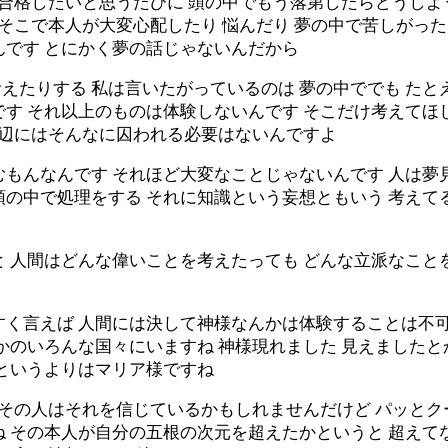
 合格したいと思うたびに 頭の中でもう落第したらどうし
 そこで本人が大変心配したり 悩んだり 夢の中で苦しがった
んです とにかく夢の話じゃないんだから
考えたりする 私は言いたがっているのは 夢の中ででも た
す それ以上のものは体験しないんです そこだけ考えてほし
ら辺にはそんなに囚われる必要はないんですよ
もんなんです それほど大変なことじゃないんです 人は夢見
の中で処理をする それに知識という妄想ともいう 考えてる
と 人間はどんな偉いことを考えたっても どんな立派なこと
すく言えば 人間には決して神様なんかは体験することは不可
かのいろんな国々にいますね 神様現れました 見えましたと
様というよりはマリア様ですね
はその人はそれを信じているかもしれませんだけど パッと
 その本人が自分の五根の次元を超えたかというと 超えて