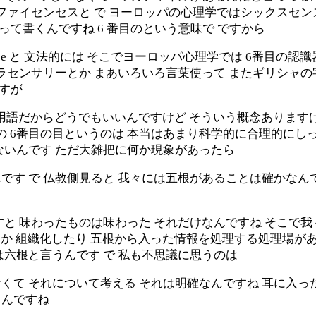
ファイセンセスと で ヨーロッパの心理学ではシックスセン
て書くんですね 6 番目のという意味で ですから
th sense と 文法的には そこでヨーロッパ心理学では 6番
ラセンサリーとか まあいろいろ言葉使って またギリシャの
ですが
門用語だからどうでもいいんですけど そういう概念ありま
の 6番目の目というのは 本当はあまり科学的に合理的にし
ないんです ただ大雑把に何か現象があったら
んです で 仏教側見ると 我々には五根があることは確かなん
と 味わったものは味わった それだけなんですね そこで
すか 組織化したり 五根から入った情報を処理する処理場があ
六根と言うんです で 私も不思議に思うのは
て それについて考える それは明確なんですね 耳に入っ
るんですね