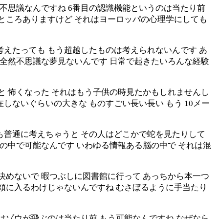
こ不思議なんですね 6番目の認識機能というのは当たり前
のところありますけど それはヨーロッパの心理学にしても
考えたっても もう超越したものは考えられないんです あ
 全然不思議な夢見ないんです 日常で起きたいろんな経験
と 怖くなった それはもう子供の時見たかもしれませんし
しないぐらいの大きな ものすごい長い長い もう 10メー
も普通に考えちゃうと その人はどこかで蛇を見たりして
夢の中で可能なんです いわゆる情報ある脳の中で それは混
決めないで 暇つぶしに図書館に行って あっちから本一つ
は頭に入るわけじゃないんですね むさぼるように手当たり
はゾウが飛ぶのは当たり前 もう可能なんですね なぜなら