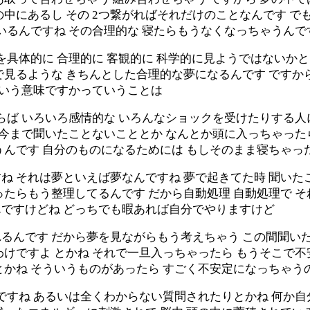
中にあるし その 2つ繋がればそれだけのことなんです で
いるんですね その合理的な 寝たらもうなくなっちゃうんで
を具体的に 合理的に 客観的に 科学的に見ようではないか
で見るような きちんとした合理的な夢になるんです ですか
ういう意味ですかっていうことは
らば いろいろ感情的な いろんなショックを受けたりする
 今まで聞いたことないこととか なんとか頭に入っちゃった
うんです 自分のものになるためには もしそのまま寝ちゃっ
 それは夢といえば夢なんですね 夢で起きてた時 聞いた
たらもう整理してるんです だから自動処理 自動処理で そ
ですけどね どっちでも暇あれば自分でやりますけど
んです だから夢を見ながらもう考えちゃう この間聞いたあ
けですよ とかね それで一旦入っちゃったら もうそこで
かね そういうものがあったら すごく不安定になっちゃう
ですね あるいは全くわからない質問されたりとかね 何か