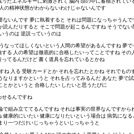
残ったエネルギーに刺激されて 脳内 頭の中に蓄積されてい
の人の精神状態がわからないわけじゃないんです
要ないんです 夢に執着すると それは問題になっちゃうんで
か読んだりすると そこで問題が起こるんですね そうでない
というのは 逆説っていうのは
こうなってほしくないという人間の希望があるんですね 夢
する 人の希望は徹底的に合格したいってことですね その
行ってるんだけど 書く道具を忘れているとかね
ますね 入る 受験カードとか それを忘れたとかね それでも
うなりますかというと それを占ってみるんだ あなた 夢で
ことかというと 合格したい したいと思うたびに
わせるんですね
論で組み立ててるんですね それは事実の世界なんですから
 健康的にいたい 健康になりたいという場合は 病気になる
あまり一つだけいじっちゃうといじっちゃうと