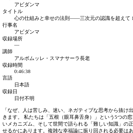
アビダンマ
タイトル
心の仕組みと幸せの法則——三次元の認識を超えて 
行事名
アビダンマ
収録場所
—
講師
アルボムッレ・スマナサーラ長老
収録時間
0:46:38
言語
日本語
収録日
日付不明
「なぜ、人は苦しみ、迷い、ネガティブな思考から抜け出
きます。 私たちは「五根（眼耳鼻舌身）」という5つの
いメカニズム、そして世間で語られる「難しい知識」の正
せるかにあります。複雑な幸福論に振り回される必要は