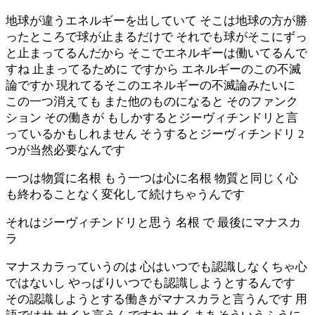
地球が違うエネルギーを出していて そこは地球の方が勝
ったところで球が止まるだけで それでも球がそこにずっ
と止まってるんだから そこでエネルギーは働いてるんで
すね 止まってるために ですから エネルギーのこの不滅
論ですか 現れてるそこのエネルギーの不滅論みたいに
この一つ消えても また他のものになると そのファンク
ション その働きが もしかするとジーヴィチンドリと言
っているかもしれません そうするとジーヴィチンドリ 2
つが当然必要なんです
一つは物質に名根 もう一つは心に名根 物質と同じく心
も終わることなく変化して続けちゃうんです
それはジーヴィチンドリと思う 名根 で 最後にマナスカ
ラ
マナスカラっていうのは 心はいつでも認識しなくちゃ心
ではないし やっぱりいつでも認識しようとするんです
その認識しようとする働きがマナスカラと言うんです 用