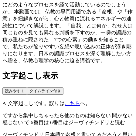
にどのようなプロセスを経て活動しているのでしょう
か。 本動画では、仏教の専門用語である「命根」や「作
意」を紐解きながら、心と物質に流れるエネルギーの連
続性について解説します。 「自我」とは何か、なぜ人は
同じものを見ても異なる判断を下すのか。一瞬の認識の
積み重ねに隠された「7つの心素」の働きを知ること
で、私たちが陥りやすい妄想や思い込みの正体が浮き彫
りになります。日常の認識プロセスを深く理解したい方
へ贈る、仏教心理学の核心に迫る講義です。
文字起こし表示
読みやすく
タイムライン付き
AI文字起こしです。誤りは
こちら
へ。
ですから集中しちゃったら他のものは知らない 聞かない
感じない で 6番目は 6番目はジーヴィチンドリと読む
ジーヴィチンドリ 日本語で名根と書いてるだろうと思い