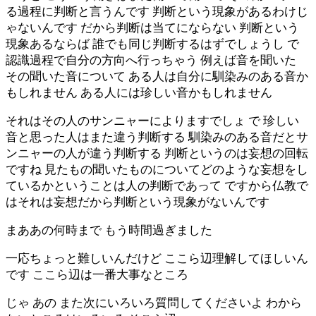
る過程に判断と言うんです 判断という現象があるわけじ
ゃないんです だから判断は当てにならない 判断という
現象あるならば 誰でも同じ判断するはずでしょうし で
認識過程で自分の方向へ行っちゃう 例えば音を聞いた
その聞いた音について ある人は自分に馴染みのある音か
もしれません ある人には珍しい音かもしれません
それはその人のサンニャーによりますでしょ で 珍しい
音と思った人はまた違う判断する 馴染みのある音だとサ
ンニャーの人が違う判断する 判断というのは妄想の回転
ですね 見たもの聞いたものについてどのような妄想をし
ているかということは人の判断であって ですから仏教で
はそれは妄想だから判断という現象がないんです
まああの何時まで もう時間過ぎました
一応ちょっと難しいんだけど ここら辺理解してほしいん
です ここら辺は一番大事なところ
じゃ あの また次にいろいろ質問してくださいよ わから