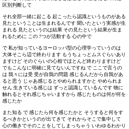
区別判断して
それ全部一緒に起こる 起こったら認識というものがある
見たということは生まれるんです 聞いたという実感が生
まれる 見たというのは結果 その見たという結果が生ま
れるために この 7つが活動する 心の中で
で 私が知っているヨーロッパ型の心理学っていうのは
大体そこら辺で終わります もうちょっとムスぐらいあり
ますけど そのぐらいの心相でほとんど終わりますけど
でもこんなに明確に見てないんですね で ここで言うの
は 我々には受 受が自我の問題 感じるんだから自我があ
ると思う じゃあ感じるとやめられますかと やめられま
せん 生きている感じは ずっと認識しているんです 物に
触れるとそれ感じちゃいますから 感じたものは何が何を
感じたか
また知る で 感じたら何を感じたかと そうすると何をす
るべきかというのが出てきて それからそこで集中して
心の働きでそのことをしてしまっちゃう いわゆるわかり