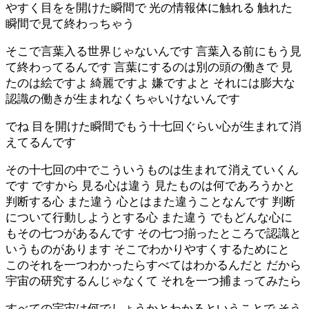
やすく目をを開けた瞬間で 光の情報体に触れる 触れた
瞬間で見て終わっちゃう
そこで言葉入る世界じゃないんです 言葉入る前にもう見
て終わってるんです 言葉にするのは別の頭の働きで 見
たのは絵ですよ 綺麗ですよ 嫌ですよと それには膨大な
認識の働きが生まれなくちゃいけないんです
でね 目を開けた瞬間でもう十七回ぐらい心が生まれて消
えてるんです
その十七回の中でこういうものは生まれて消えていくん
です ですから 見る心は違う 見たものは何であろうかと
判断する心 また違う 心とはまた違うことなんです 判断
について行動しようとする心 また違う でもどんな心に
もその七つがあるんです その七つ揃ったところで認識と
いうものがあります そこでわかりやすくするためにと
このそれを一つわかったらすべてはわかるんだと だから
宇宙の研究するんじゃなくて それを一つ捕まってみたら
すべての宇宙は何でしょうかとわかるということで そう