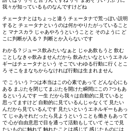
語ではサ サイと言うんですね サイ まあそういうふうに
我々が知っているものなんですけどね
チェータナとはちょっと違う チェータナで荒っぽい説明
すると チェータナというのは何かやりたがっていること
と マナスカラ じゃあやろうということと そのように ど
こに判断が入る？ 判断とか入らないです
わかる？ジュース飲みたいなぁと じゃあ飲もうと 飲む
ことしなきゃ飲みませんだから 飲みたいなというエネル
ギーはチェータナという そこでいわゆる行動に行くとこ
ろ そこをまなちからなければ行動は生まれません
で こういう 7つは本当はこの心素であって どんな心にも
ある まぶたを閉じてまぶたを開けた瞬間にこの 7つもあ
るというんです 一生 だから我々は自動的に見ていると
思ってますけど 自動的に見ているんじゃなくて 見たい
んだから見ているんです 見たいというエネルギーもあっ
て じゃあそれだったら見ようということも働きもあって
で 心が自由意思で目を通って活動もしていて そこで見
たいものに触れて 触れたことは感じて 感じたものには