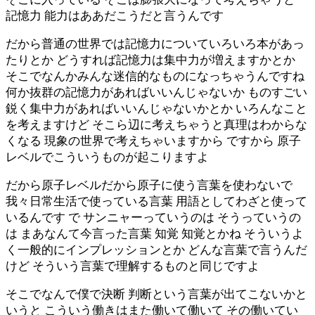
記憶力 能力はああだこうだと言うんです
だから普通の世界では記憶力についていろいろ本があっ
たりとか どうすれば記憶力は集中力が増えますかとか
そこでなんかみんな迷信的なものになっちゃうんですね
何か抜群の記憶力があればいいんじゃないか ものすごい
鋭く集中力があればいいんじゃないかとか いろんなこと
を考えますけど そこら辺に考えちゃうと真理はわからな
くなる 現象の世界で考えちゃいますから ですから 原子
レベルでこういうものが起こりますよ
だから原子レベルだから原子に使う言葉を使わないで
我々日常生活で使っている言葉 用語としてわざと使って
いるんです で サンニャーっていうのは そうっていうの
は まあなんて今言った言葉 知覚 知覚とかね そういうよ
く一般的にインプレッションとか どんな言葉で言うんだ
けど そういう言葉で理解するものと同じですよ
そこでなんで僕で決断 判断という言葉が出てこないかと
いうと こういう働きはまた働いて働いて その働いてい