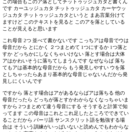
この場合もこのア落としてチットゥッジュカタと書くん
です カーユッジュカタ チットゥッジュカタ カーヤウッ
ジュカタ チットゥッジュカタというと まあ言葉分けて
ますけど このテキストを見ると このアを落としている
ことが見えると思います
これ母音 2つ 並べて書かないです こっちアは母音でウは
母音だから とにかく ２つまとめて 1つにするか 1つ落と
すか どっちかにしなくちゃいけない 落とす場合は大体
アはかわいそうに落ちてしまうんです なぜならば 落ち
てもアは基本的な母音だから もう発見しやすい ウを落
としちゃったらあまり基本的な母音じゃないんだから発
見しにくいんです
ですから 落とす場合はアがあるならばアは落ちる 他の
母音だったら どっちが落とすかわからなくなっちゃいま
すから 2つまとめて違う母音にする そうすると計算で知
ってます この母音はこれとこれ足したところでできてい
ることだから パーリ語 サンスクリット語を勉強する場
合は そういう訓練がいっぱいないと読めんでもわからな