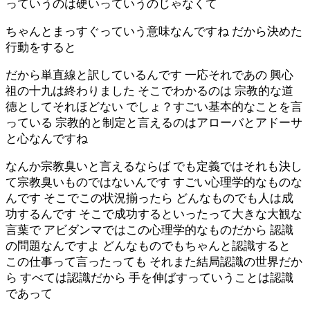
っていうのは硬いっていうのじゃなくて
ちゃんとまっすぐっていう意味なんですね だから決めた
行動をすると
だから単直線と訳しているんです 一応それであの 興心
祖の十九は終わりました そこでわかるのは 宗教的な道
徳としてそれほどない でしょ？すごい基本的なことを言
っている 宗教的と制定と言えるのはアローバとアドーサ
と心なんですね
なんか宗教臭いと言えるならば でも定義ではそれも決し
て宗教臭いものではないんです すごい心理学的なものな
んです そこでこの状況揃ったら どんなものでも人は成
功するんです そこで成功するといったって大きな大観な
言葉で アビダンマではこの心理学的なものだから 認識
の問題なんですよ どんなものでもちゃんと認識すると
この仕事って言ったっても それまた結局認識の世界だか
ら すべては認識だから 手を伸ばすっていうことは認識
であって