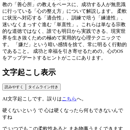
教の「善心所」の教えをベースに、成功する人が無意識
に行っている「心の整え方」について解説します。 柔軟
に状況へ対応する「適合性」、訓練で培う「練達性」、
迷いなくまっすぐ進む「単直性」。これらは単なる宗教
的な道徳ではなく、誰でも明日から実践できる、現実世
界を生き抜くための極めて実用的な心理テクニックで
す。 「嫌だ」という暗い感情を捨て、常に明るく行動的
であること。 成功と幸福を引き寄せるための、心のOS
をアップデートするヒントがここにあります。
文字起こし表示
読みやすく
タイムライン付き
AI文字起こしです。誤りは
こちら
へ。
硬くないという で 心は硬くなったら何もできないんで
すね
で いつでもこの柔軟性あると まあ物事うまくできます