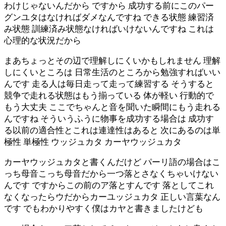
わけじゃないんだから ですから 成功する前にこのパー
グンユタはなければダメなんですね できる状態 練習済
み状態 訓練済み状態なければいけないんですね これは
心理的な状況だから
まあちょっとその辺で理解しにくいかもしれません 理解
しにくいところは 日常生活のところから勉強すればいい
んです 走る人は毎日走って走って練習する そうすると
競争で走れる状態はもう揃っている 体が軽い 行動的で
もう大丈夫 ここでちゃんと音を聞いた瞬間にもう走れる
んですね そういうふうに物事を成功する場合は 成功す
る以前の適合性とこれは連達性はあると 次にあるのは単
極性 単極性 ウッジュカタ カーヤウッジュカタ
カーヤウッジュカタと書くんだけど パーリ語の場合はこ
っち母音こっち母音だから一つ落とさなくちゃいけない
んです ですからこの前のア落とすんです 落としてこれ
なくなったらウだからカーユッジュカタ 正しい言葉なん
です でもわかりやすく僕はカヤと書きましたけども