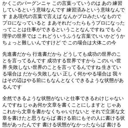
かくこのパーグンニャ この言葉っていうのは あの 練習
しているという意味なんです 練習済みという意味なんで
す まあ現代の言葉で言えば なんかプロみたいなもので
プロになっていると まあそれだったらもうプロになった
ってことは仕事ができるということなんですね でも 心
理学の世界では これどういうふうな言葉でいいかどうか
ちょっと難しいんですけど で この場合は大体この今
先進書だから 行進書だから どうしても成功の世界のこ
とを言ってるんです 成功する世界ですから このいい世
界 失敗しない世界のことを言ってるんですね 生きてい
る場合は だから失敗しない 正しく何かやる場合は 我々
はその辺はやる前にもなんとなくできるような状態があ
るんです
全然できるような状態がないと仕事できるわけじゃない
んですね じゃあ何か文章を書くことにしますと じゃあ
これから文章を書かなくちゃいけないと それで立派な文
章を書けたと思うならば 書ける前にもその人に書ける状
態があったんです 書ける状態がなかったならば 書ける