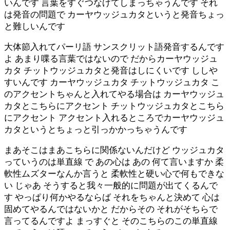
いんです 言葉をすぐつなげてしまっちゃうんです それ
は発音の問題で カーヤウッジュカタというと発音ちょっ
と難しいんです
大体節入れてパーリ語 サンスクリット語発音するんです
よ あまり喋る言葉ではないので だからカーヤウッジュ
カタ チットウッジュカタと発音はしにくいです ししや
すいんです カーヤウッジュカタ チットウッジュカタ こ
のアクセントちゃんと入れてやる場合は カーヤウッジュ
カタとこちらにアクセント チットウッジュカタとこちら
にアクセント アクセント入れるところでカーヤウッジュ
カタというとちょっと引っかかっちゃうんです
まあそこはまあこちらに関係ないんだけど ウッジュカタ
っていうのは単直線 で あの心は あの 何て言いますか 柔
軟性ムズターなんか言うと 柔軟性と硬い心で何もできな
い じゃあ そうすると我々一般的に問題が出てくるんで
す やっぱり何かやるならば それをちゃんと決めて 心は
固めてやるんではないかと だからその それがそちらで
言ってるんですよ まっすぐと そのこちらのこの単直線