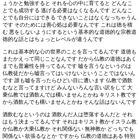
ょうかと勉強すると それを心の中に育てると どんなこ
とでも成功する 逃げる必要はなくなるんです どんなこ
とでも自分にはできる できないことはなくなっちゃうん
です そのためには善心処は必要なんです これは徳を積
む 悪をしないようにするという基本的な道徳的な宗教道
徳的な話とはちょっとレベルが違うんです
これは基本的な心の世界のことを言ってるんです 道徳も
またかえって同じことなんです だから仏教の道徳はあく
までも普遍性を持ってるんです 嘘を言うなというのは
仏教徒だから嘘言ってはいけないということではないん
です 誰も嘘を言ったらひどい目に遭います 仏教で酒飲
むなと言ってますけど みんないろんな言い訳をして 大
乗仏教では酒飲んでは構いませんとかね キリスト教です
から酒飲んでも構いませんとかね そんな話はないんです
酒飲むなというのは 酒飲んだ人は堕落するんだと それ
はもう決まってるんです それはキリスト教かイスラム教
か仏教か大乗仏教か それ関係ない 無神教か どっちでも
関係ない 欲張るなとか ですから 仏教の道徳はある 特別