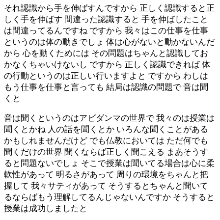
それ認識から手を伸ばすんですから 正しく認識すると正
しく手を伸ばす 間違った認識すると 手を伸ばしたこと
は間違ってるんですね ですから 我々はこの仕事を仕事
というのは体の動きでしょ 体は心がないと動かないんだ
から 心を動くためには その問題はちゃんと認識してお
かなくちゃいけないし ですから 正しく認識できれば 体
の行動というのは正しい行いますよと ですから わしは
もう仕事を仕事と言っても 結局は認識の問題で 音は聞
くと
音は聞くというのはアビダンマの世界で 我々のは授業は
聞くとかね 人の話を聞くとか いろんな聞くことがある
かもしれませんだけど でも仏教においては ただ何でも
聞くだけの世界 聞くならば正しく聞こえる まあそうす
ると問題ないでしょ そこで授業は聞いてる場合は心に柔
軟性があって 明るさがあって 周りの環境をちゃんと把
握して 我々サティがあって そうするとちゃんと聞いて
るならばもう理解してるんじゃないんですか そうすると
授業は成功しましたと