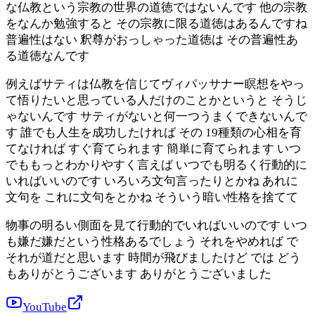
な仏教という宗教の世界の道徳ではないんです 他の宗教
をなんか勉強すると その宗教に限る道徳はあるんですね
普遍性はない 釈尊がおっしゃった道徳は その普遍性あ
る道徳なんです
例えばサティは仏教を信じてヴィパッサナー瞑想をやっ
て悟りたいと思っている人だけのことかというと そうじ
ゃないんです サティがないと何一つうまくできないんで
す 誰でも人生を成功したければ その 19種類の心相を育
てなければ すぐ育てられます 簡単に育てられます いつ
でももっとわかりやすく言えば いつでも明るく行動的に
いればいいのです いろいろ文句言ったりとかね あれに
文句を これに文句をとかね そういう暗い性格を捨てて
物事の明るい側面を見て行動的でいればいいのです いつ
も嫌だ嫌だという性格あるでしょう それをやめれば で
それが道だと思います 時間が飛びましたけど では どう
もありがとうございます ありがとうございました
YouTube