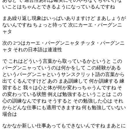
あると で 適合性あれば確実にそのやらなくちゃいけな
いことはちゃんとできるようになっているんですね
まあ繰り返し現象はいっぱいありますけど まあしょうが
ないんですね ちょっと待って 次にカーエ・パーグンニ
ャタ
次の 2つはカーエ・パーグンニャタ チッタ・パーグンニ
ャタ それの日本語は連達性
で これはどういう言葉から取っているかというと この
パーグンニャっていうのは何かをして この経験がある
というパーグンニャというサンスクリット語の言葉から
出てくるんですけど あの まあ訓練して 何か訓練する 練
習すると 我々は心と体が何か変わっちゃうんですね そ
の変わっている状態 例えば勉強するということは この
心の訓練なんですね そうすると その勉強した心は それ
からどんな仕事にも適用できますね 何も勉強していない
場合は
なかなか新しい仕事あってもできないんですね まあとに