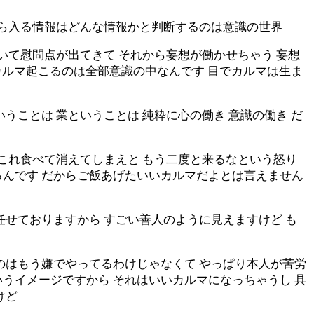
から入る情報はどんな情報かと判断するのは意識の世界
いて慰問点が出てきて それから妄想が働かせちゃう 妄想
らカルマ起こるのは全部意識の中なんです 目でカルマは生ま
うことは 業ということは 純粋に心の働き 意識の働き だ
うこれ食べて消えてしまえと もう二度と来るなという怒り
るんです だからご飯あげたいいカルマだよとは言えません
任せておりますから すごい善人のように見えますけど も
のはもう嫌でやってるわけじゃなくて やっぱり本人が苦労
うイメージですから それはいいカルマになっちゃうし 具
けど