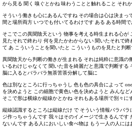
から見る 聞く 嗅ぐとかね 味わうことと触れること それ
そういう働きも心にあるんですね その場合は心は決まって
間と場所両方 いつでも付いてるわけです ある ある時間
そこでこの異聞陰天という 物事を考える時生まれる心が 
見たそれで終わり 何を見たかわからない 聞いたそれで終
て あ こういうことを聞いたと こういうものを見たと判断
異聞陰天から判断の働きが生まれる それは純粋に意識の働
いるわけじゃなくて 聞いた音を綺麗だと意識で判断する
脳に入るとバラバラ無茶苦茶分解して脳に
色は別なところに行っちゃうし 色も色の具合によって o
を決めようと この細胞で黄色い色を決めようと みんな
そこで形は横線か縦線かとかね それもある場所で別々に
縦線認識するところは縦線だけ で そういう情報バラバ
ジ作っちゃうんです 我々はそのイメージで生きるんです 
ないんです ある人においしい食べ物は もう一人の人には