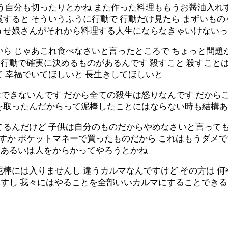
う自分も切ったりとかね また作った料理ももうお醤油入れ
すると そういうふうに行動で 行動だけ見たら まずいも
うせ娘さんがそれから料理する人生にならなきゃいけない
ら じゃあこれ食べなさいと言ったところで ちょっと問題が
でも行動で確実に決めるものがあるんです 殺すこと 殺すこ
 幸福でいてほしいと 長生きしてほしいと
できないんです だから全ての殺生は怒りなんです だからこ
を取ったんだからって泥棒したことにはならない時も結構
てるんだけど 子供は自分のものだからやめなさいと言っても
ですか ポケットマネーで買ったものだから これはもうダメ
で あるいは人をからかってやろうとかね
棒には入りませんし 違うカルマなんですけど その方は 
りますし 我々にはやることを全部いいカルマにすることできる