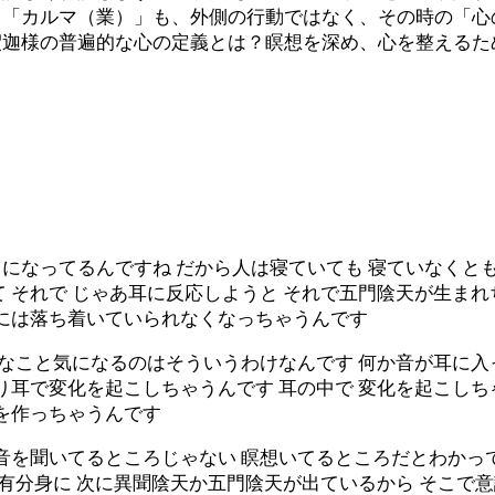
る「カルマ（業）」も、外側の行動ではなく、その時の「心
釈迦様の普遍的な心の定義とは？瞑想を深め、心を整えるた
なってるんですね だから人は寝ていても 寝ていなくとも
 それで じゃあ耳に反応しようと それで五門陰天が生まれ
心には落ち着いていられなくなっちゃうんです
んなこと気になるのはそういうわけなんです 何か音が耳に入
り耳で変化を起こしちゃうんです 耳の中で 変化を起こし
を作っちゃうんです
音を聞いてるところじゃない 瞑想いてるところだとわかっ
る有分身に 次に異聞陰天か五門陰天が出ているから そこで意