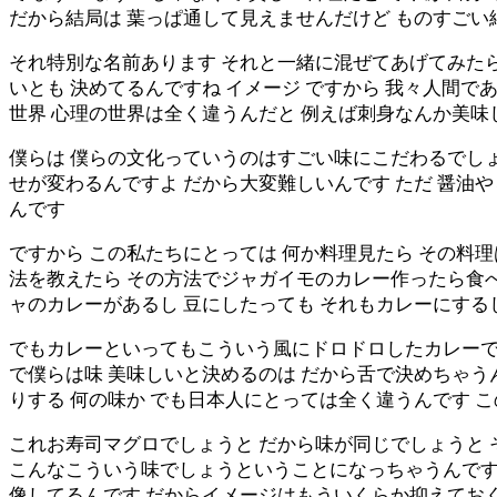
だから結局は 葉っぱ通して見えませんだけど ものすごい
それ特別な名前あります それと一緒に混ぜてあげてみた
いとも 決めてるんですね イメージ ですから 我々人間
世界 心理の世界は全く違うんだと 例えば刺身なんか美味
僕らは 僕らの文化っていうのはすごい味にこだわるでし
せが変わるんですよ だから大変難しいんです ただ 醤油
んです
ですから この私たちにとっては 何か料理見たら その料
法を教えたら その方法でジャガイモのカレー作ったら食べ
ャのカレーがあるし 豆にしたっても それもカレーにする
でもカレーといってもこういう風にドロドロしたカレーで
で僕らは味 美味しいと決めるのは だから舌で決めちゃう
りする 何の味か でも日本人にとっては全く違うんです 
これお寿司マグロでしょうと だから味が同じでしょうと
こんなこういう味でしょうということになっちゃうんですね
像してるんです だからイメージはもういくらか抑えてお