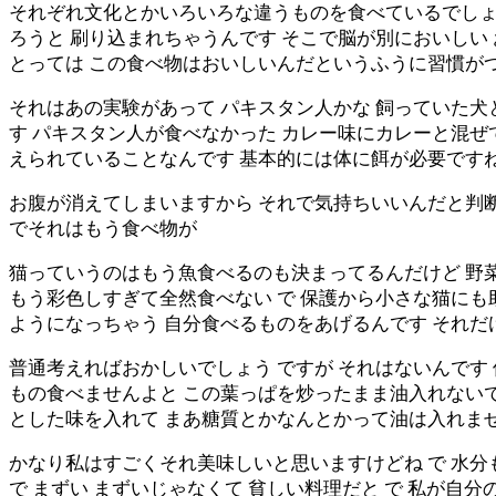
それぞれ文化とかいろいろな違うものを食べているでしょ
ろうと 刷り込まれちゃうんです そこで脳が別においしい
とっては この食べ物はおいしいんだというふうに習慣が
それはあの実験があって パキスタン人かな 飼っていた
す パキスタン人が食べなかった カレー味にカレーと混ぜ
えられていることなんです 基本的には体に餌が必要です
お腹が消えてしまいますから それで気持ちいいんだと判
でそれはもう食べ物が
猫っていうのはもう魚食べるのも決まってるんだけど 野
もう彩色しすぎて全然食べない で 保護から小さな猫にも
ようになっちゃう 自分食べるものをあげるんです それだ
普通考えればおかしいでしょう ですが それはないんです
もの食べませんよと この葉っぱを炒ったまま油入れないで
とした味を入れて まあ糖質とかなんとかって油は入れませ
かなり私はすごくそれ美味しいと思いますけどね で 水
で まずい まずいじゃなくて 貧しい料理だと で 私が自