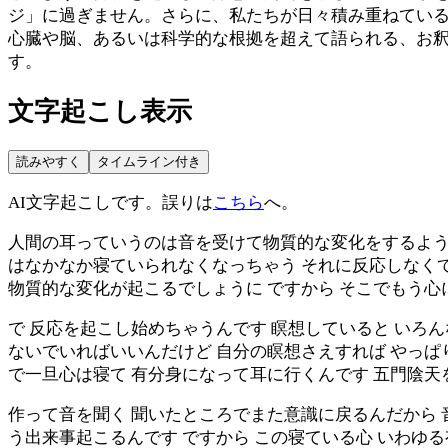
ジ」に過ぎません。さらに、私たちが日々積み重ねてい
心臓や脳、あるいは科学的な根拠を超えて語られる、お
す。
文字起こし表示
読みやすく
タイムライン付き
AI文字起こしです。誤りは
こちら
へ。
人間の耳っていうのは音を受けて物質的な変化をするように
はなかなか寝ていられなくなっちゃう それに反応しなくて
物質的な変化が起こるでしょうに ですから そこでもう
で 反応を起こし始めちゃうんです 瞑想していると いろ
ないでいればいいんだけど 自分の瞑想さえすれば やっぱ
で一旦心は寝て 有分身になって耳に行くんです 五門陰天
作って音を聞く 聞いたところでまた意識に戻るんだから 
う出来事起こるんです ですから この寝ている心 いわゆ