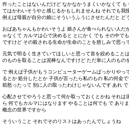
作ったことはないんだけど なかなかうまくいかなくて も
てはかわいそうやと感じるかもしれませんね それでも我慢
例えば母親が自分の娘にそういうふうにさせたんだと ど
おばあちゃんもかわいそうよ 娘さんが食べられない人だか
ゃなくて カルマは心で決めると とにかく でも その中
ですけど その殺される生命が生命のことを慈しみで思って
元気で明るく生きていてほしいと思って首を絞めることは
のものを取ることは泥棒なんですけど ただ単に人のもの
で 例えば子供がもうコンピューターゲームばっかりやっ
るとか 処分したとか 子供が言ったら私のもの 私の何金
前怒ったって 別に人の取ったわけじゃないんです あれ 
心配させてやろうと思って何か取っておくとかね それは泥
ら 何でもカルマにはなります やることは何でも で あ
概念の世界ですから
そういうこと それでそのリストはあったんでしょうね