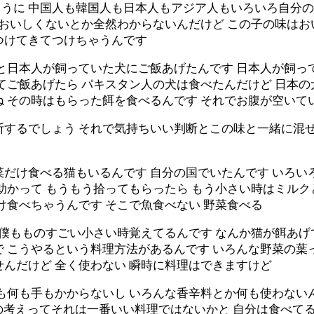
うに 中国人も韓国人も日本人もアジア人もいろいろ自分の
 おいしくないとか全然わからないんだけど この子の味は
つけてきてつけちゃうんです
犬と日本人が飼っていた犬にご飯あげたんです 日本人が飼っ
てご飯あげたら パキスタン人の犬は食べたんだけど 日本の
ね その時はもらった餌を食べるんです それでお腹が空いて
断するでしょう それで気持ちいい判断とこの味と一緒に混ぜ
菜だけ食べる猫もいるんです 自分の国でいたんです いろい
助かって もうもう拾ってもらったら もう小さい時はミル
け食べちゃうんです そこで魚食べない 野菜食べる
 僕もものすごい小さい時覚えてるんです なんか猫が餌あげ
 こうやるという料理方法があるんです いろんな野菜の葉
んだけど 全く使わない 瞬時に料理はできますけど
分も何も手もかからないし いろんな香辛料とか何も使わない
分の考えってそれは一番いい料理ではないかと 自分は食べて