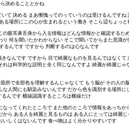
から決めることとかね
いて 決める まあ慚愧ってのっていうのは受けるんですね 
である場所にこの心が生まれるという働き そこら辺ちょっ
この眼耳鼻舌身から入る情報はどんな情報かと確認するため
わり 何を聞いたかわからない そこで聞いてからまた意識
するんです ですから 判断するのは心なんです
きなんです ですから 目で綺麗なものを見るんではなくて
 それは科学的な説明と全く同じなんですよ 綺麗か綺麗じゃ
ne箇所で全部色を理解するんじゃなくて もう脳が その人
どんな人間にも馴染みないんです だから色を識別する場所に
するんです 横線認識するところは横線だけ
ラになってくれたところで また他のところで情報をあっちか
だから ある人を綺麗と見るものは ある人にとっては綺麗じ
おいしくはないんです 食べ物はよく分かりやすいです