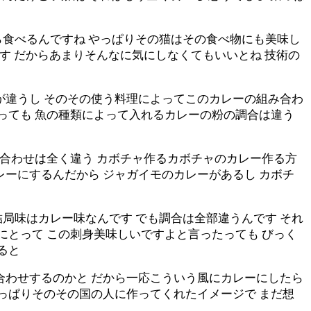
ら食べるんですね やっぱりその猫はその食べ物にも美味し
です だからあまりそんなに気にしなくてもいいとね 技術の
が違うし そのその使う料理によってこのカレーの組み合わ
たっても 魚の種類によって入れるカレーの粉の調合は違う
み合わせは全く違う カボチャ作るカボチャのカレー作る方
レーにするんだから ジャガイモのカレーがあるし カボチ
局味はカレー味なんです でも調合は全部違うんです それ
にとって この刺身美味しいですよと言ったっても びっく
ると
合わせするのかと だから一応こういう風にカレーにしたら
やっぱりそのその国の人に作ってくれたイメージで まだ想