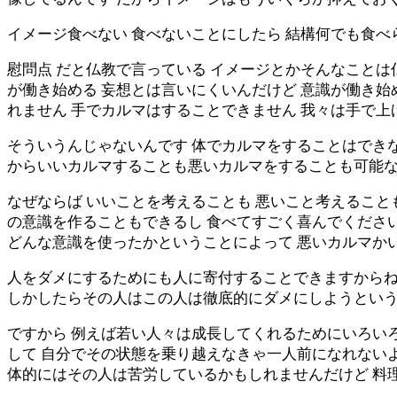
イメージ食べない 食べないことにしたら 結構何でも食
慰問点 だと仏教で言っている イメージとかそんなことは
が働き始める 妄想とは言いにくいんだけど 意識が働き始
れません 手でカルマはすることできません 我々は手で上
そういうんじゃないんです 体でカルマをすることはできな
からいいカルマすることも悪いカルマをすることも可能
なぜならば いいことを考えることも 悪いこと考えること
の意識を作ることもできるし 食べてすごく喜んでくださ
どんな意識を使ったかということによって 悪いカルマか
人をダメにするためにも人に寄付することできますからね 
しかしたらその人はこの人は徹底的にダメにしようとい
ですから 例えば若い人々は成長してくれるためにいろい
して 自分でその状態を乗り越えなきゃ一人前になれない
体的にはその人は苦労しているかもしれませんだけど 料