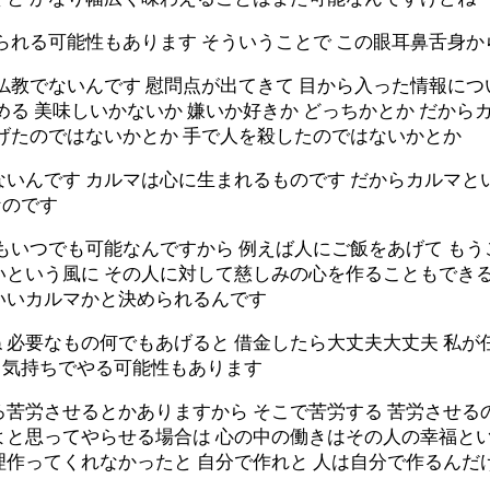
べられる可能性もあります そういうことで この眼耳鼻舌身
仏教でないんです 慰問点が出てきて 目から入った情報につ
める 美味しいかないか 嫌いか好きか どっちかとか だか
げたのではないかとか 手で人を殺したのではないかとか
いんです カルマは心に生まれるものです だからカルマとい
なのです
もいつでも可能なんですから 例えば人にご飯をあげて も
いという風に その人に対して慈しみの心を作ることもでき
いいカルマかと決められるんです
必要なもの何でもあげると 借金したら大丈夫大丈夫 私が
う気持ちでやる可能性もあります
ろ苦労させるとかありますから そこで苦労する 苦労させる
よと思ってやらせる場合は 心の中の働きはその人の幸福とい
理作ってくれなかったと 自分で作れと 人は自分で作るんだ