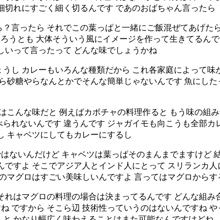
細切れにすごく細く切るんです であのおばちゃん言ったら
ら？言ったら それでこの葉っぱと一緒にご飯混ぜてあげた
であろうとも 大体そういう風にイメージを作って生きてるん
しいって言ったって どんな味でしょうかね
ょうし カレーもいろんな種類だから これ各家庭によって味
やら砂糖やらなんとかでそんな簡単じゃないんです 魚にし
理はこんな味だと 例えばカボチャの料理作ると もう味の組
られないんです 違うんです ジャガイモも向こうも全部カ
し キャベツにしてもカレーにするし
はないんだけど キャベツは葉っぱそのまんまでますけど 結
んですよ そこでアジア人とインド人にとって スリランカ人
このマグロはすごい美味しいんですよ 言ってはマグロからす
 それはマグロの料理の場合は決まってるんです どんな組み
 ですから そこら辺 技術性っていうのはないんですね 
くと かなり幅広く味わえることはまた可能なんですけどね