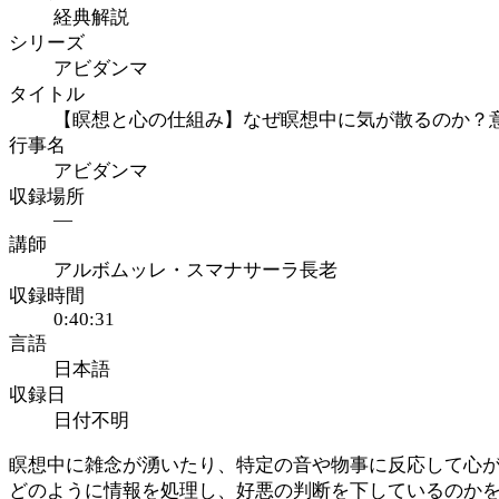
経典解説
シリーズ
アビダンマ
タイトル
【瞑想と心の仕組み】なぜ瞑想中に気が散るのか？意
行事名
アビダンマ
収録場所
—
講師
アルボムッレ・スマナサーラ長老
収録時間
0:40:31
言語
日本語
収録日
日付不明
瞑想中に雑念が湧いたり、特定の音や物事に反応して心が
どのように情報を処理し、好悪の判断を下しているのかを