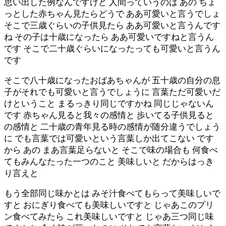
思い出した例なんですけど 人間っていうのは あの ちょ
っとした赤ちゃん見たらどうで ああ可愛いと言うでしょ
そこで三歳ぐらいの子供見たら ああ可愛いと言うんです
ね その子は十歳になったら ああ可愛いですねと言うん
です そこで二十歳ぐらいになったっても可愛いと言うん
です
そこで八十歳になったおばあちゃんが 五十歳の自分の息
子がそれでも可愛いと言うでしょうに 言葉ただ可愛いだ
けということ まるっきり同じですかね 同じじゃないん
です 赤ちゃん見ると我々の感情と 歩いてる子供見ると
の感情と 二十歳の青年見る時の感情が随分違うでしょう
に でも言葉では可愛いという言葉しか出てこない です
から あの まあ言葉足らないと そこで味の場合も 何食べ
てもみんなたった一つのこと 美味しいと だからはっき
り言えと
もう全部同じ味かとは みそ汁食べてもらって美味しいで
すと おにぎり食べても美味しいですと じゃあこのプリ
ン食べてみたら これ美味しいですと じゃあ三つ同じ味