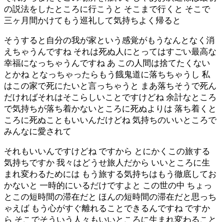
の説法をしたところに行こうと そこまで行くと そこで
三ヶ月間かけてもう巡礼して気持ちよく帰ると
そうすると自分の我が家という感覚がもうなんとなく消
えちゃうんですね それは死ぬ人にとってはすごい最高な
幸福になっちゃうんですね あ この人間は捨てたくない
とかね となっちゃったらもう餓鬼道に落ちちゃうし 私
はこの家で死にたいと言っちゃうと まあ落ちそうで死ん
だければそれはそこらしいことですけどね 余計なところ
で気持ちが落ち着かないところに死ぬよりは 落ち着くと
ころに死ぬこともいいんだけどね 気持ちのいいところで
みんなに愛されて
それもいいんですけどね ですから とにかくこの旅する
気持ちですか 我々はどうせ旅人だから いいところに生
まれ変わるためには もう旅する気持ちはもう徹底してお
かないと 一時的にいるだけですよと この世の中 ちょっ
とこの短時間の滞在だと ほんの短時間の滞在だと思っち
ゃえば もう心がすぐ離れることできるんですね ですか
ら そこでそういう人々もいいところに生まれ変わること