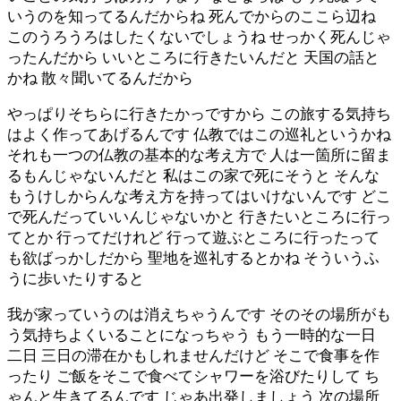
いうのを知ってるんだからね 死んでからのここら辺ね
このうろうろはしたくないでしょうね せっかく死んじゃ
ったんだから いいところに行きたいんだと 天国の話と
かね 散々聞いてるんだから
やっぱりそちらに行きたかっですから この旅する気持ち
はよく作ってあげるんです 仏教ではこの巡礼というかね
それも一つの仏教の基本的な考え方で 人は一箇所に留ま
るもんじゃないんだと 私はこの家で死にそうと そんな
もうけしからんな考え方を持ってはいけないんです どこ
で死んだっていいんじゃないかと 行きたいところに行っ
てとか 行ってだけれど 行って遊ぶところに行ったって
も欲ばっかしだから 聖地を巡礼するとかね そういうふ
うに歩いたりすると
我が家っていうのは消えちゃうんです そのその場所がも
う気持ちよくいることになっちゃう もう一時的な一日
二日 三日の滞在かもしれませんだけど そこで食事を作
ったり ご飯をそこで食べてシャワーを浴びたりして ち
ゃんと生きてるんです じゃあ出発しましょう 次の場所