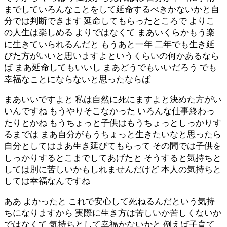
までしていろんなことをして延命するべきかないかと自
分では判断できます 延命してもらったところで よりこ
の人生は楽しめる よりではなくて まあいくらかもう楽
に生きていられるんだと もうあと一年 二年でも生き延
びた方がいいと思いますよというくらいの何かあるなら
ば まあ延命してもいいし まあどうでもいいだろう でも
幸福なことにならないと思ったならば
まあいいですよと 私は自然に死にますよと決めた方がい
いんですね もうやりそこなかった いろんな仕事終わっ
たりとかね もうちょっと子供はもうちょっとしっかりす
るまでは まあ自分がもうちょっと生きたいなと思ったら
自分としてはまあ生き延びてもらって その間では子供を
しっかりするとこまでしてあげたと そうすると気持ちと
しては別に苦しいかもしれませんだけど 本人の気持ちと
しては幸福なんですね
ああ よかったと これで安心して死ねるんだという気持
ちになりますから 実際に生き方は苦しいか苦しくないか
ではなくて 気持ちとして幸福かないかと 例えば子育て