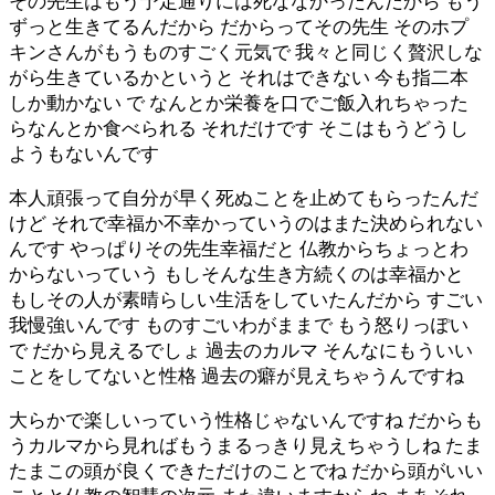
その先生はもう予定通りには死ななかったんだから もう
ずっと生きてるんだから だからってその先生 そのホプ
キンさんがもうものすごく元気で 我々と同じく贅沢しな
がら生きているかというと それはできない 今も指二本
しか動かない で なんとか栄養を口でご飯入れちゃった
らなんとか食べられる それだけです そこはもうどうし
ようもないんです
本人頑張って自分が早く死ぬことを止めてもらったんだ
けど それで幸福か不幸かっていうのはまた決められない
んです やっぱりその先生幸福だと 仏教からちょっとわ
からないっていう もしそんな生き方続くのは幸福かと
もしその人が素晴らしい生活をしていたんだから すごい
我慢強いんです ものすごいわがままで もう怒りっぽい
で だから見えるでしょ 過去のカルマ そんなにもういい
ことをしてないと性格 過去の癖が見えちゃうんですね
大らかで楽しいっていう性格じゃないんですね だからも
うカルマから見ればもうまるっきり見えちゃうしね たま
たまこの頭が良くできただけのことでね だから頭がいい