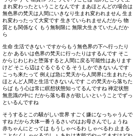
まれ変わったということなんです まあほとんどの場合は
無色界の梵天は人間にいきなり生まれ変われません 生ま
れ変わったって大変です 生きていられませんだから 物
質とも関係なく もう無制限に 無限大生きていたんだか
ら
生命 生活できない ですからもう無色界の下へ行ったり
とか あるいは色界の梵天に行ったりはするんです そこ
からじわじわと堕落すると人間に戻る可能性はあります
けど そこら辺はぐるぐるぐる そうしかできないんです
こっち来たって 例えば急に梵天から人間界に生まれたら
ほとんど人間と生活できないんです この梵天から落ちた
らば もう心は常に瞑想状態知ってるんですね 禅定状態
無意識の中に だから落ち着きが欲しいということでずっ
といるんですね
そうするとこの騒がしい世界 すごく嫌になっちゃうんで
すね だから大体一番うるさいのはお母さんでしょうね
赤ちゃんにとっては もうしゃべるわ しゃべるわ 止まる
ことなくしゃべるでしょ あれは本能でやってますけどね