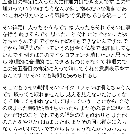
五番目の禅定に入った人に神通力はできるんです この神
通力っていうのは もうなんか催し物みたいな働きで あ
の これやりたいという気持ちで 気持ちで心を統一して
その禅定に入っちゃうんですね 入ったらそれでその仕事
を行う 起きるんです 思ったこと それだけでその力が抜
けちゃうんです ですから 他の何もできないんですね で
すから 神通力の心っていうのは全く仏教では評価してな
いんです 例えばこのマイクロフォンを消したいと思った
ら 物理的に合理的にはできるものじゃなくて 神通力で
この第五番目の禅定に入って消してくれと意思表示をす
るんです で その でも時間も決められるし
そこでもうその時間 そのマイクロフォンは消えちゃうん
です 取っても取れませんし 見える見えないだけじゃな
くて 触っても触れないし 消すっていうことだから で そ
の決まった時間が抜けちゃったら またその場所に現れる
それだけのこと それであの禅定の力も終わりと また他
のことをやりたければ また他 またその同じ禅定に入ら
なくちゃいけない ですからもう もうなんかバカバカら