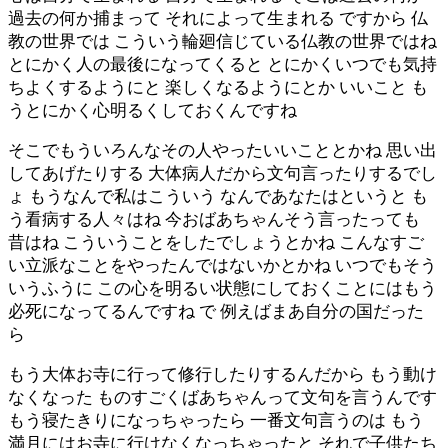
過去の何か捕まって それによって生まれる ですから 仏
教の世界では こういう輪廻信じている仏教の世界ではね
とにかく人の最後になってくると とにかくいつでも気持
ちよくするようにと 楽しくなるようにとか いいこと も
うとにかく心明るくしておくんですね
そこでもういろんなその人やったいいこととかね 思い出
してあげたりする 大体病人だから文句言ったりするでし
ょ もうなんで私はこういう なんであなたはというと も
う看病する人々はね 今おばあちゃんそう言ったっても
昔はね こういうことをしたでしょうとかね こんなすご
い立派なことをやったんではないかとかね いつでもそう
いうふうに この心を明るい状態にしておくことにはもう
必死になってるんですね で 例えばまあ自分の国だった
ら
もう大体お寺に行って修行したりするんだから もう動け
なくなった ものすごくばあちゃんって文句を言うんです
もう寝たきりになっちゃったら 一番文句言うのは もう
満月にはお寺に行けなくなっちゃったと それで子供たち