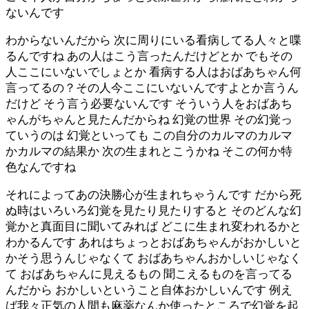
ないんです
わからないんだから 次に周りにいる看病してる人々と喋
るんですね あの人はこう言ったんだけどとか でもその
人ここにいないでしょとか 看病する人はおばあちゃん何
言ってるの？その人今ここにいないんですよとか言うん
だけど そう言う必要ないんです そういう人をおばあち
ゃんがちゃんと見たんだからね 幻覚の世界 その幻覚っ
ていうのは 幻覚といっても この自分のカルマのカルマ
かカルマの結果か 次の生まれとこうかね そこの何か特
色なんですね
それによってあの決勝心が生まれちゃうんです だから死
ぬ時はいろいろ幻覚を見たり見たりすると そのどんな幻
覚かと真面目に聞いてみれば どこに生まれ変われるかと
わかるんです あれはちょっとおばあちゃんがおかしいと
かそう思うんじゃなくて おばあちゃんおかしいじゃなく
て おばあちゃんに見えるもの 聞こえるものを言ってる
んだから おかしいということ自体おかしいんです 例え
ば我々正気の人間も麻薬なんか使ったところで幻覚を起