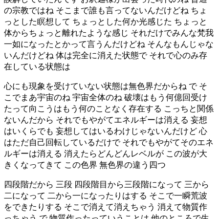
の宗教ではね そこまで誰も言ってないんだけどね ちょ
っとした瞑想して ちょっとした何か光感じた ちょっと
体からちょっと離れたような感じ それだけでみんな梵我
一如になったとかって言うんだけどね そんなもんじゃな
いんだけどね 体は完全に消えた状態で それで心のみ存
在している状態は
心にも現象を受けていない状態は無色界だからね で そ
こでまあ宇宙のね 宇宙全体のね 破壊はもう何億回受け
たって向こうはもう何のことなく存在する こっちと関係
ないんだから それでもやがてエネルギーは消える 妄想
はいくらでも 妄想してはいるわけじゃないんだけど 心
はただ自己回転しているだけで それでもやがてそのエネ
ルギーは消える 消えたらどんどんレベルが この波が大
きくなってきて この色界 無色界の違う四つ
四段階だから 三段 四段階目から三段階になって 三から
二になって 二から一になったりはする そこで一瞬荒波
をできたりする そこで消えて消えちゃう 消えて物質作
っちゃう で 物質作ったっていうことは 他のところで生