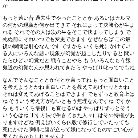
か
もっと遠い昔 過去生でやったこととか あるいはカルマ
の何かの現象か何か出てきて それによって決勝心が生ま
れる それでその人は次の生をそこで決まってしまう で
死ぬ前にそれいつでも変更できます なぜならば この最
後の瞬間は肝心なんです ですから いくら死にかけてい
る人にいろんな悪い現象が幻覚が起こしたりすると 聞い
たらひどい幻覚だと 戦うことやら もういろんなもう餓
鬼道の幻覚なんか思われてきたら やっぱり叱ってでもね
なんでそんなこととか何とか言ってね もっと面白いこと
を考えようとかね 面白いことを教えてあげたりとかね
それは変えてあげることはできます でもずっと教育上は
ね そういう考え方がないともう無理なんですね ですか
ら もういくら最後にも直せるのは やっぱりずっとそう
いう心はね 正す方法で生きてきた人々にはその特権があ
りますけどね 例えばいくら仏教で修行していたっても
死にかけた瞬間に腹が立って嫌になってものすごい心が
悪くなるかもしれませんよ