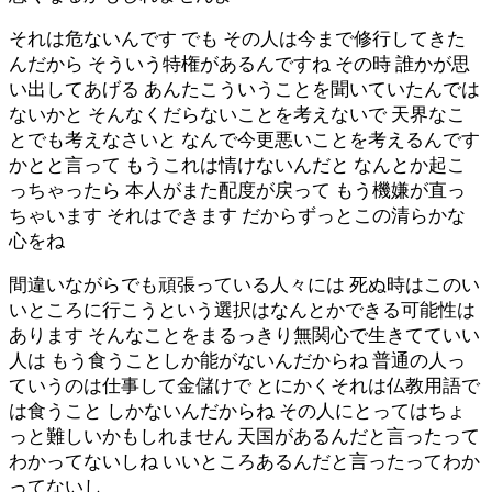
それは危ないんです でも その人は今まで修行してきた
んだから そういう特権があるんですね その時 誰かが思
い出してあげる あんたこういうことを聞いていたんでは
ないかと そんなくだらないことを考えないで 天界なこ
とでも考えなさいと なんで今更悪いことを考えるんです
かとと言って もうこれは情けないんだと なんとか起こ
っちゃったら 本人がまた配度が戻って もう機嫌が直っ
ちゃいます それはできます だからずっとこの清らかな
心をね
間違いながらでも頑張っている人々には 死ぬ時はこのい
いところに行こうという選択はなんとかできる可能性は
あります そんなことをまるっきり無関心で生きてていい
人は もう食うことしか能がないんだからね 普通の人っ
ていうのは仕事して金儲けで とにかくそれは仏教用語で
は食うこと しかないんだからね その人にとってはちょ
っと難しいかもしれません 天国があるんだと言ったって
わかってないしね いいところあるんだと言ったってわか
ってないし