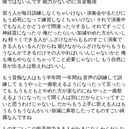
痛ではないんです 能力がないのに音楽勉強
習う人が毎日訓練しなくちゃいけない 演奏会やるたびに
もう必死になって練習しなくちゃいけない それで演奏中
でもなんとかどうかで間違ったりするし それですっごく
神経質になったり 俺だったらいい加減やめた方がいいし
ね 軽々くできる人が ふざけながらもものすごく演奏で
きる人もいるんだからね 遊びながらふざけながらもうも
うなんかできるだけその人やればいいんじゃないかと 俺
も俺もやらなくちゃってこと必要じゃないし もう自然に
音が出る人は歌えればいいし
もう音痴な人はもう半年間 一年間ね 音声の訓練して訓
練して もうやっと一曲歌えるようになったって言ったっ
ても もうもともとやめた方が楽なのにね やっと一曲歌
えるようになったって聞く人は別にだからといってすご
いと思うわけじゃないし だからもう上手に歌える人はも
うもうもうなんかいい加減に鼻歌したってものすごい綺
麗なんですね
ものすごいこの歌手能力ある人がたまになんかくだらな