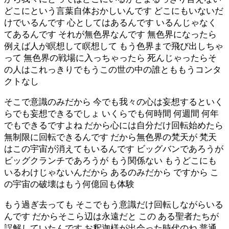
どこにという言葉自体おかしいんです どこにもいないだ
けでいるんです 心としてはあるんです いるんじゃなく
てあるんです それが無色界なんです 無色界になったら
例えば人が瞑想して瞑想して もう色界まで飛び出しちゃ
って 無色界の戦場に入っちゃったら 死んじゃったらそ
の人はこれっきりでもうこの世の中の誰とももうコンタ
クトなし
そこで意識のみだから 今でも我々の心は妄想するといく
らでも妄想できるでしょ いくらでも何時間 何週間 何年
でもできるですよね だから心には自分だけ回転始めたら
無制限に回転できるんです だから無色界の梵天が 梵天
はこの宇宙が消えてもいるんです ビッグバンであろうが
ビッグクランチであろうが もう関係ない もうどこにも
いるわけじゃないんだから あるのみだから ですから こ
の宇宙の破壊はもう何億回も体験
もう過ぎ去っても そこでもう意識だけ回転しながらいる
んです だからそこら辺は永遠だと この ある聖者たちが
誤解していたんです お釈迦様が出会った時代のね 普通