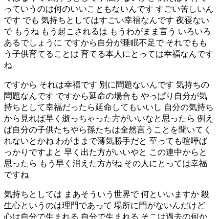
っていうのは何のいいこともないんです すごい苦しいん
です でも 気持ちとしてはすごい幸福なんです 夜寝ない
で もうね もう起こされるは もうわがまま言う いろいろ
あるでしょうに ですから自分が睡眠不足で それでもも
う子供育てることは 育てる本人にとっては幸福なんです
ね
ですから それは幸福です 別に問題ないんです 気持ちの
問題なんです ですから延命の場合も やっぱり自分が気
持ちとして幸福だったら延命してもいいし 自分の気持ち
から見れば早く逝っちゃった方がいいなと思ったら 例え
ば自分の子供たちやら孫たちは全然言うことを聞いてく
れないとかね わがままで薄気勝手だと 至っても喧嘩ば
っかりですよと 早く出た方がいいやと この連中からと
思ったら もう早く消えた方がね その人にとっては幸福
ですね
気持ちとしては まあそういう世界で 何といいますか 殺
生心というのは理門であって 場所に門がないんだけど
心は自分で生まれる 自分で生まれる そこは過去の何か