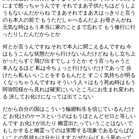
にまで怒っちゃうんです それでまあ子供たちはどうしよ
うもないんだからね でまあそれでまあ大はっきりと言う
のも本人の前で もうただしゃべるんだよ お母さんがね
元気な時はもう本当に家のことまで忘れて もう修行に行
ったりしたんだからとか
何とか言うんですね それで本人に聞こえるんですね 今
はもうこんな状態だから行けないんだけどね もし立ち上
がったらすぐ飛び出すでしょうとか そう言っちゃうと
本人なるほど 私は今ちょっと行けないだけであって 歩
けたら私もいいことをするもんだと すごく気持ちが明る
くなっちゃうんですね そういう人々はもう死ぬ時はもう
阿弥陀様から見れば確実にいいところにお生まれ変われ
る 決してお化けになっては出てこない
だから自分の国はこういう輪廻転生を信じているんだけ
ど お化けのケースというのはもうほとんどゼロと等しい
んです お化けが出たり 幽霊出たっていうことはない で
もしかすると幽霊ってのは実際する現象であるならばな
いことの気持ちは分かります なぜならば もう死ぬって