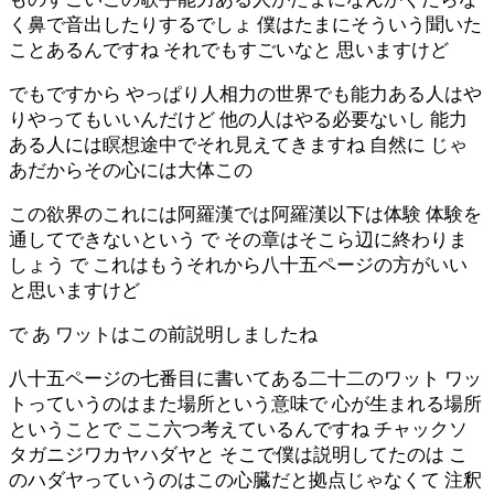
く鼻で音出したりするでしょ 僕はたまにそういう聞いた
ことあるんですね それでもすごいなと 思いますけど
でもですから やっぱり人相力の世界でも能力ある人はや
りやってもいいんだけど 他の人はやる必要ないし 能力
ある人には瞑想途中でそれ見えてきますね 自然に じゃ
あだからその心には大体この
この欲界のこれには阿羅漢では阿羅漢以下は体験 体験を
通してできないという で その章はそこら辺に終わりま
しょう で これはもうそれから八十五ページの方がいい
と思いますけど
で あ ワットはこの前説明しましたね
八十五ページの七番目に書いてある二十二のワット ワッ
トっていうのはまた場所という意味で 心が生まれる場所
ということで ここ六つ考えているんですね チャックソ
タガニジワカヤハダヤと そこで僕は説明してたのは こ
のハダヤっていうのはこの心臓だと拠点じゃなくて 注釈