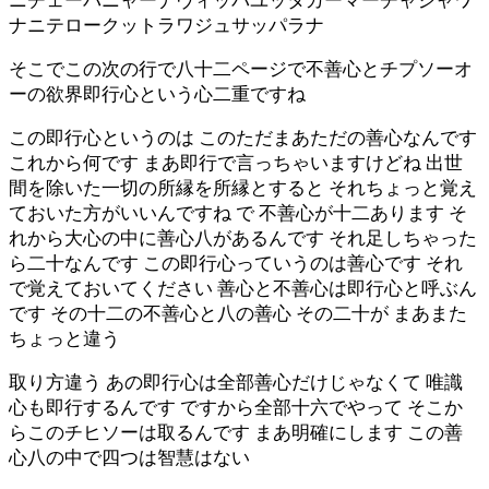
ニチェーバニャーナヴィッパユッタカーマーチャジャワ
ナニテロークットラワジュサッパラナ
そこでこの次の行で八十二ページで不善心とチプソーオ
ーの欲界即行心という心二重ですね
この即行心というのは このただまあただの善心なんです
これから何です まあ即行で言っちゃいますけどね 出世
間を除いた一切の所縁を所縁とすると それちょっと覚え
ておいた方がいいんですね で 不善心が十二あります そ
れから大心の中に善心八があるんです それ足しちゃった
ら二十なんです この即行心っていうのは善心です それ
で覚えておいてください 善心と不善心は即行心と呼ぶん
です その十二の不善心と八の善心 その二十が まあまた
ちょっと違う
取り方違う あの即行心は全部善心だけじゃなくて 唯識
心も即行するんです ですから全部十六でやって そこか
らこのチヒソーは取るんです まあ明確にします この善
心八の中で四つは智慧はない