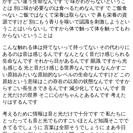
かすごい違う生命なんです で 味がわからないというこ
とは 別に味が必要なのは食べるためなんです で ご飯食
べない ご飯ではなくて栄養は取らない で 鼻も栄養の資
源ですけど 別にもう香りを嗅いで認識を刺激しようとい
うことはいらないし ですから体で触って体を触ってもわ
からないということは
こんな触れる体は持てないって持ってない その代わりに
あるのは音は感じるんです なんとなく音だけ感じられる
生命なんです それから目があるんです 眼識 ですから光
も感じる 光と音だけ感じる世界なんですね なんかすご
い原始みたいな原始的なレベルの生命なんですけど この
原始という意味はこの存在の以前の状態なんです ですか
らすごい長生きできるんです 減少化してないんです 音
と光だけの世界 そこに心がちゃんとあるんです 考えた
りはするんです
考えるために情報は音と光だけで十分です で 私たちに
とったっても音と光でものすごいほとんど知識そこでで
きてるでしょうに 言葉は全部そうでしょうに まあ今日