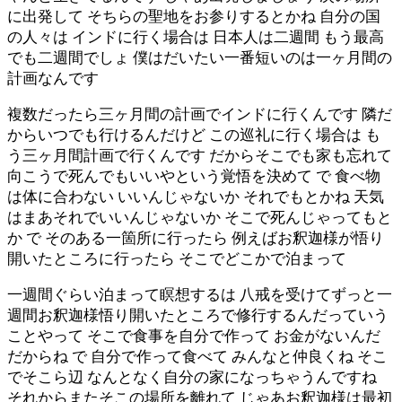
に出発して そちらの聖地をお参りするとかね 自分の国
の人々は インドに行く場合は 日本人は二週間 もう最高
でも二週間でしょ 僕はだいたい一番短いのは一ヶ月間の
計画なんです
複数だったら三ヶ月間の計画でインドに行くんです 隣だ
からいつでも行けるんだけど この巡礼に行く場合は も
う三ヶ月間計画で行くんです だからそこでも家も忘れて
向こうで死んでもいいやという覚悟を決めて で 食べ物
は体に合わない いいんじゃないか それでもとかね 天気
はまあそれでいいんじゃないか そこで死んじゃってもと
か で そのある一箇所に行ったら 例えばお釈迦様が悟り
開いたところに行ったら そこでどこかで泊まって
一週間ぐらい泊まって瞑想するは 八戒を受けてずっと一
週間お釈迦様悟り開いたところで修行するんだっていう
ことやって そこで食事を自分で作って お金がないんだ
だからね で 自分で作って食べて みんなと仲良くね そこ
でそこら辺 なんとなく自分の家になっちゃうんですね
それからまたそこの場所を離れて じゃあお釈迦様は最初