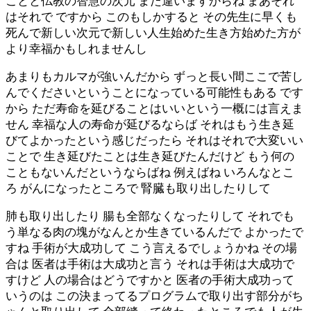
ことと仏教の智慧の次元 また違いますからね まあそれ
はそれで ですから このもしかすると その先生に早くも
死んで新しい次元で新しい人生始めた生き方始めた方が
より幸福かもしれませんし
あまりもカルマが強いんだから ずっと長い間ここで苦し
んでくださいということになっている可能性もある です
から ただ寿命を延びることはいいという一概には言えま
せん 幸福な人の寿命が延びるならば それはもう生き延
びてよかったという感じだったら それはそれで大変いい
ことで 生き延びたことは生き延びたんだけど もう何の
こともないんだというならばね 例えばね いろんなとこ
ろ がんになったところで 腎臓も取り出したりして
肺も取り出したり 腸も全部なくなったりして それでも
う単なる肉の塊がなんとか生きているんだで よかったで
すね 手術が大成功して こう言えるでしょうかね その場
合は 医者は手術は大成功と言う それは手術は大成功で
すけど 人の場合はどうですかと 医者の手術大成功って
いうのは この決まってるプログラムで取り出す部分がち