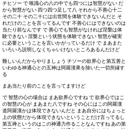
チヒソー で 唯識心の八の中でも四つには智慧がない だ
から智慧がない 四つ四つ足して八 それから不善心十二
その二十 その二十には出世間を体験できないんだと そ
れだけのことを言ってるんです 不善心にはできないのは
当たり前なんです で 善心でも智慧がなければ涅槃は体
験できない 涅槃という状態を体験できない 智慧が確実
に必要ということを言いかがっているだけ で まあまた
いろいろ説明しなくちゃいけないところあるんだけど
難しいんだからやりましょう チソーの欲界心と第五善と
いわゆる神通心との五神は阿羅漢果を除いた一切所縁す
る
まあ当たり前のことを言ってますけど
で 智慧の心の場合は まあ欲界心ですね で 欲界心ではこ
の智慧の心が まあまた八ですね その心にはこの阿羅漢
道阿羅漢かは体現できないんだと まあ自分にはちょっと
上の状態だから体現できないということだけ言ってるし
第五禅というのはこの神通力作ることなんですね あの第