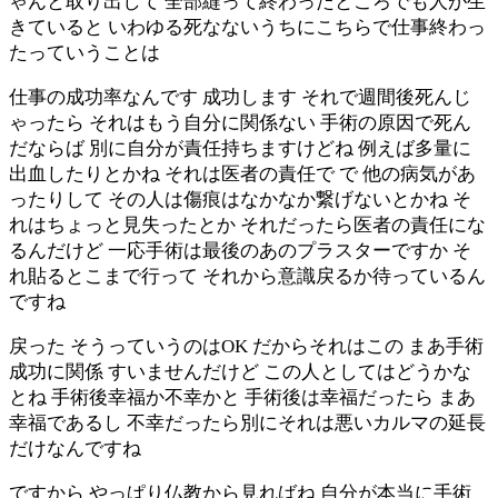
ゃんと取り出して 全部縫って終わったところでも人が生
きていると いわゆる死なないうちにこちらで仕事終わっ
たっていうことは
仕事の成功率なんです 成功します それで週間後死んじ
ゃったら それはもう自分に関係ない 手術の原因で死ん
だならば 別に自分が責任持ちますけどね 例えば多量に
出血したりとかね それは医者の責任で で 他の病気があ
ったりして その人は傷痕はなかなか繋げないとかね そ
れはちょっと見失ったとか それだったら医者の責任にな
るんだけど 一応手術は最後のあのプラスターですか そ
れ貼るとこまで行って それから意識戻るか待っているん
ですね
戻った そうっていうのはOK だからそれはこの まあ手術
成功に関係 すいませんだけど この人としてはどうかな
とね 手術後幸福か不幸かと 手術後は幸福だったら まあ
幸福であるし 不幸だったら別にそれは悪いカルマの延長
だけなんですね
ですから やっぱり仏教から見ればね 自分が本当に手術