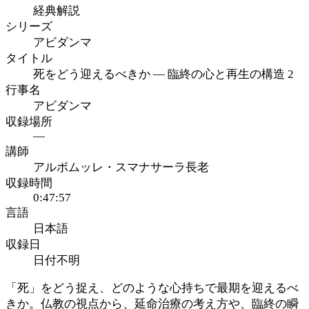
経典解説
シリーズ
アビダンマ
タイトル
死をどう迎えるべきか ― 臨終の心と再生の構造 2
行事名
アビダンマ
収録場所
—
講師
アルボムッレ・スマナサーラ長老
収録時間
0:47:57
言語
日本語
収録日
日付不明
「死」をどう捉え、どのような心持ちで最期を迎えるべ
きか。仏教の視点から、延命治療の考え方や、臨終の瞬