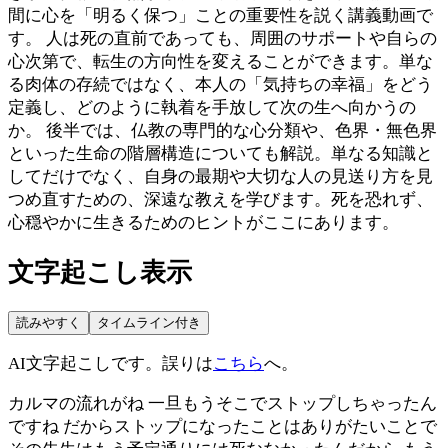
間に心を「明るく保つ」ことの重要性を説く講義動画で
す。 人は死の直前であっても、周囲のサポートや自らの
心次第で、転生の方向性を変えることができます。単な
る肉体の存続ではなく、本人の「気持ちの幸福」をどう
定義し、どのように執着を手放して次の生へ向かうの
か。 後半では、仏教の専門的な心分類や、色界・無色界
といった生命の階層構造についても解説。単なる知識と
してだけでなく、自身の最期や大切な人の見送り方を見
つめ直すための、深遠な教えを学びます。死を恐れず、
心穏やかに生きるためのヒントがここにあります。
文字起こし表示
読みやすく
タイムライン付き
AI文字起こしです。誤りは
こちら
へ。
カルマの流れがね 一旦もうそこでストップしちゃったん
ですね だからストップになったことはありがたいことで