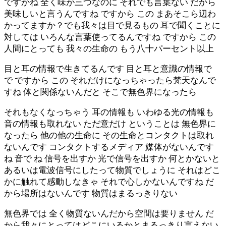
ですかね 全く味が三つなのに それでも言葉ない だから
美味しいと言うんですね ですから この まあそこら辺わ
かってますか？でも我々は目で見るもの 耳で聞くことに
対しては いろんな言葉使ってるんですね ですから この
人間にとっても 我々の生命の もう八十パーセント以上
目と耳の情報で生きてるんです 目と耳と意識の情報で
で ですから この それだけになっちゃったら梵天なんで
すね 体と関係ないんだと そこで無色界になったら
それもなくなっちゃう 耳の情報も いわゆる光の情報も
音の情報も取れない ただ意だけ ということは 無色界に
なったら 他の他の生命に その生命とコンタクトは取れ
ないんです コンタクトするメディア 媒体がないんです
ね 音で ね 信号を出すか 光で信号を出すか 何とかないと
あるいは電波信号にしたって物質でしょうに それはどこ
かに触れて感動しなきゃ それで心しかないんですね だ
から場所はないんです 物質はまるっきりない
無色界では 全く物質ないんだから空間は要りません だ
から我々にとってはどこにいるかとまるっきり言えない