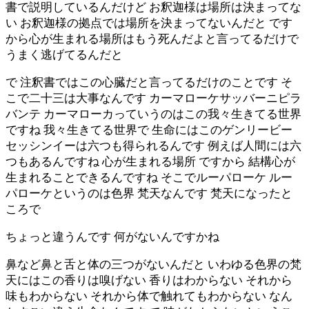
書で説明しているんだけど お釈迦様は場所は決まってな
い お釈迦様の拠点では場所を決まってないんだと です
から心が生まれる場所はもう死んだよと言ってるだけで
うまく逃げてるんだと
で 注釈書ではこの心臓だと言ってるだけのことです そ
こで二十三は大事なんです カーマローケサッバーニピラ
バンテ カーマローカっていうのはこの我々生きてる世界
ですね 我々生きてる世界で 生命にはこのゲンリービー
セッシンイーは六つも得られるんです 例えば人間には六
つもあるんですね 心が生まれる場所 ですから 結構心が
生まれることできるんですね そこでルーパローケ ルー
パローケというのは色界 梵天なんです 梵天になったと
ころで
ちょっと違うんです 何がないんですかね
鼻など鼻と舌と体の三つがないんだと いわゆる色界の梵
天にはこの香りは嗅げない 香りはわからない それから
味もわからない それから体で触れてもわからない なん