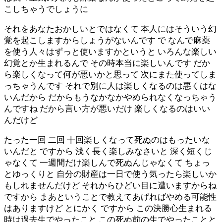
こしちゃうでしょうに
それをあなたおかしいとではなくて 本人にはそういう幻
覚を起こしますからしょうがないんです で なんで麻薬
を使う人々はずっと使いますかというと いろんな楽しい
幻覚とか生まれるんで その時本当に楽しいんです だか
ら楽しくなって何が悪いかと思って 次にまた使ってしま
っちゃうんです それで別に人は楽しくなるのは悪くはな
いんだから だからもうなかなかやめられなくなっちゃう
んですね だから言い方が悪いだけ 楽しくなるのはいい
んだけど
たった一回 二回 十回楽しくなって死ぬのはもったいな
いんだと ですから 浅く長く楽しみなさいと 深く短くじ
ゃなくて 一週間だけ楽しんで死ぬんじゃなくて ちょっ
とゆっくりと 自分の財産は一日で使う気ったら楽しいか
もしれませんだけど それからひどい目に遭いますからね
ですから まあということで教えてあげればやめる可能性
はありますけど とにかく ですから この決勝心生まれる
時は過去生でやったこと この死ぬ前の生でやったことと