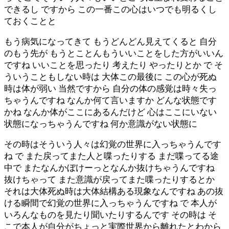
できるし ですから この一番この心はいつでも明るくし
ておくことと
もう病気になってきて もうどんどん見えてくると 自分
のもう先が もうとことんもういいことをした方がいいん
ですね いいことを思ったり 考えたり やったりとか で そ
ういうこともしない時は 大体この最後に この心が死ぬ
時は体が弱い 当然ですから 自分の体の感覚は時々失っ
ちゃうんですね なんか何て言いますか どんな状態です
かね なんか体がここにあるんだけど 心はここにいない
状態になっちゃうんですね 何か意識がない状態に
その時はそういう人々は幻覚の世界に入っちゃうんです
ね で また戻ってまた人と喋ったりする まだ喋ってる途
中で またなんかぼけーっとなんか抜けちゃうんですね
抜けちゃって また意識が戻ってまた喋ったりするとか
それは大体死ぬ時は大体結構ある現象なんですね あの抜
ける瞬間で幻覚の世界に入っちゃうんですね で 本人が
いろんなものを見たり聞いたりするんです その時は そ
こで本人が自分がちょっと実際世界から離れたとわから