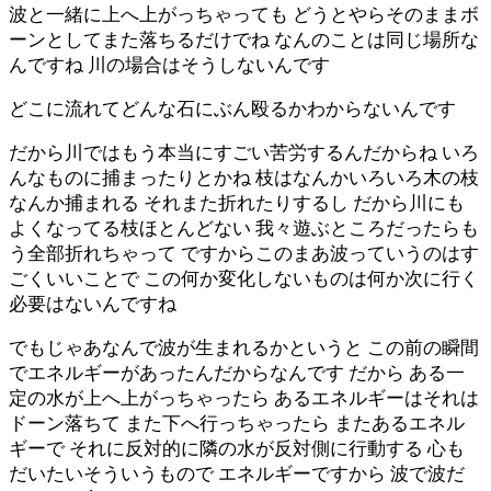
波と一緒に上へ上がっちゃっても どうとやらそのままボ
ーンとしてまた落ちるだけでね なんのことは同じ場所な
んですね 川の場合はそうしないんです
どこに流れてどんな石にぶん殴るかわからないんです
だから川ではもう本当にすごい苦労するんだからね いろ
んなものに捕まったりとかね 枝はなんかいろいろ木の枝
なんか捕まれる それまた折れたりするし だから川にも
よくなってる枝ほとんどない 我々遊ぶところだったらも
う全部折れちゃって ですからこのまあ波っていうのはす
ごくいいことで この何か変化しないものは何か次に行く
必要はないんですね
でもじゃあなんで波が生まれるかというと この前の瞬間
でエネルギーがあったんだからなんです だから ある一
定の水が上へ上がっちゃったら あるエネルギーはそれは
ドーン落ちて また下へ行っちゃったら またあるエネル
ギーで それに反対的に隣の水が反対側に行動する 心も
だいたいそういうもので エネルギーですから 波で波だ