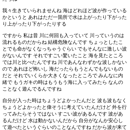
我々生きていられませんね 海はどれほど波が作っている
かというと あれはただ一箇所で水は上がったり下がった
り上がったり下がったりする
ですから 私は昔 川に何回も入っていて 川っていうのは
流れるものだからね 結構危険なんです ちょっとしたこ
とでも命がなくなっちゃうぐらい でもそんなに激しい波
がないんです それですごい驚いたこと 海を見たところ
では川と比べたんですね 川であんなわずかな波しかない
ので あれほど怖いし 海だったらもうとんでもないもの
だと それでいくらか大きくなったところで みんなに内
緒で もうガキの時はもうもう海に入ってみたら なんの
ことなく遊んでるんですね
自分が入った時はちょうどよかったんだと 波も波もなく
ちょうどよかったと偉そうに考えていたんだけど 外を行
ってみたらそうではない すごい波があるんです 波があ
るんだけど 水は動かないんだから 自分がなんか安心し
て遊べたというぐらいのことなんですね だから波が来て