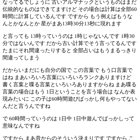
なってるでしょうに 古いアルマナックというものはまだ
伝統的なものはできてますけど その場合は計算は全部60
時間に計算しているんです ですから もう例えばもうな
んとかなんとか 星がまあ13時30分13秒に現れます
と言っても 13時っていうのは 1時じゃないんです 1時30
分ではないんです だから古い計算でそう言ってるんです
たまにそれ間違ったりすると 全部占いはもうまるっきり
間違ってしまう
だからいまだにも自分の国で この言葉で もう口言葉で
はね まあいろいろ言葉にいろいろランクありますけど
書く言葉と喋る言葉といろいろありますからね まあ喋る
言葉の場合はもう 1日ということを言う場合は なんか表
現みたいに この子は60時間遊びばっかし何もやってない
んだと言うんですね
で 60時間っていうのは 1日中 1日中遊んでばっかしって
意味なんですね
ですから まあ昔からのそういう決まりです ですから こ