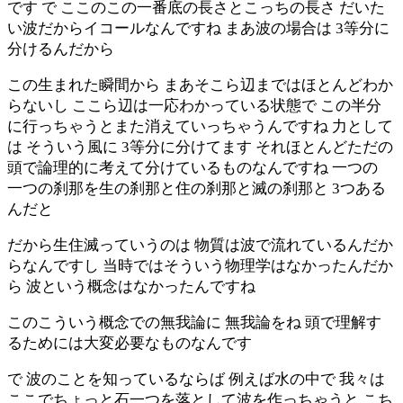
です で ここのこの一番底の長さとこっちの長さ だいた
い波だからイコールなんですね まあ波の場合は 3等分に
分けるんだから
この生まれた瞬間から まあそこら辺まではほとんどわか
らないし ここら辺は一応わかっている状態で この半分
に行っちゃうとまた消えていっちゃうんですね 力として
は そういう風に 3等分に分けてます それほとんどただの
頭で論理的に考えて分けているものなんですね 一つの
一つの刹那を生の刹那と住の刹那と滅の刹那と 3つある
んだと
だから生住滅っていうのは 物質は波で流れているんだか
らなんですし 当時ではそういう物理学はなかったんだか
ら 波という概念はなかったんですね
このこういう概念での無我論に 無我論をね 頭で理解す
るためには大変必要なものなんです
で 波のことを知っているならば 例えば水の中で 我々は
ここでちょっと石一つを落として波を作っちゃうと こち