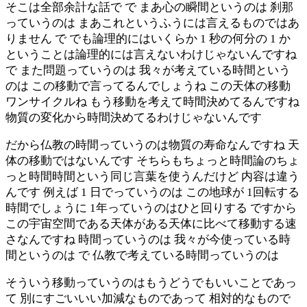
そこは全部余計な話で で まあ心の瞬間というのは 刹那
っていうのは まあこれというふうには言えるものではあ
りません で でも論理的にはいくらか 1 秒の何分の 1 か
ということは論理的には言えないわけじゃないんですね
で また問題っていうのは 我々が考えている時間という
のは この移動で言ってるんでしょうね この天体の移動
ワンサイクルね もう移動を考えて時間決めてるんですね
物質の変化から時間決めてるわけじゃないんです
だから仏教の時間っていうのは物質の寿命なんですね 天
体の移動ではないんです そちらもちょっと時間論のちょ
っと時間時間という同じ言葉を使うんだけど 内容は違う
んです 例えば 1 日でっていうのは この地球が 1回転する
時間でしょうに 1年っていうのはひと回りする ですから
この宇宙空間である天体がある天体に比べて移動する速
さなんですね 時間っていうのは 我々が今使っている時
間というのは で 仏教で考えている時間っていうのは
そういう移動っていうのはもうどうでもいいことであっ
て 別にすごいいい加減なものであって 相対的なもので