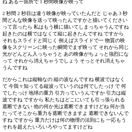
ね ある一箇所で 1 秒間映像が映って
2 秒間 2 秒目は違う映像が映っていたんだと じゃあ 3 秒
間どんな映像を送って映ったんですかと描いてください
って言ったら 私はもう横に描いてしまっちゃうんですね
起きたのは横ではなくて縦に起きたんですね ですから
それもスライドと同じく 例えばスライドで一 物質の映
像をスクリーンに映った瞬間でまず映って それから同じ
光がどんどん入っちゃうと あの映像がちょっと強烈にな
って それから消えちゃうでしょう そっとそれ消えちゃ
うんですね
だからこれは縦軸なの 縦の波なんですね 横波ではなく
て 今我々知ってる縦波っていうのは何でしたっけ で 何
でしたっけ 地球の重力 引力っていうんですか 引力は縦
波ですね ですから 私たちはどこにいても引っ張られる
遮断できない 他の何か光は遮断できますけどね 何か当
たってそこから重力を遮断できますよ 遮断できないんで
すね ですから 重力だけは何の物理の法則にも 一応もう
それを超えたいろいろやってますけどね