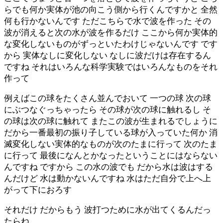
らでも何か実体が池の向こう側から行くんですかと 全然
何も行かないんです ただこちらで水で波を作った その
波が消えると次の水が波を作るだけ ここから何か実体的
な変化しないものがずっといたわけじゃないんです です
から 実体なしに変化しない なしに波だけは存在するん
ですね それはいろんな科学実験ではいろんなものをそれ
作って
例えばこの球をたくさん並んでおいて 一つの球 次の球
にぶつなぐっちゃったら その球が次の球に触れるし そ
の球は次の球に触れて またこの波が生まれるでしょうに
だから一番最初の振り子している球が入っていた何か 消
滅変化しない実体的なものが次のたまに行って 次のたま
に行って 最後になんとかなったということにはならない
んですね ですから この水の波でも だから水は波はする
んだけど 水は動かないんですね 水はただ自分で上へ上
がって下におろす
それだけ だからもう 波打つために水が出てくるんだっ
たらね