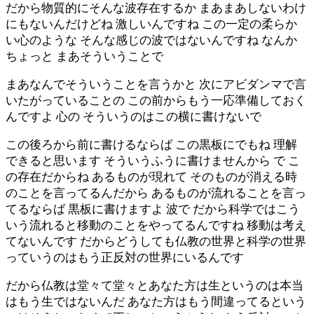
だから物質的にそんな波存在するか まあまあしないわけ
にもないんだけどね 激しいんですね この一定の柔らか
い心のような そんな感じの波ではないんですね なんか
ちょっと まあそういうことで
まあなんでそういうことを言うかと 次にアビダンマで言
いたがっていることの この前からもう一応準備しておく
んですよ 心の そういうのはこの横に書けないで
この後ろから前に書けるならば この黒板にでもね 理解
できると思います そういうふうに書けませんから で こ
の存在だからね あるものが現れて そのものが消える時
のことを言ってるんだから あるものが流れることを言っ
てるならば 黒板に書けますよ 波で だから科学ではこう
いう流れると移動のことをやってるんですね 移動は考え
てないんです だからどうしても仏教の世界と科学の世界
っていうのはもう正反対の世界にいるんです
だから仏教は堂々て堂々とあなた方は生というのは本当
はもう生ではないんだ あなた方はもう間違ってるという