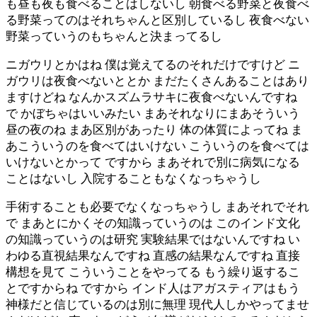
も昼も夜も食べることはしないし 朝食べる野菜と夜食べ
る野菜ってのはそれちゃんと区別しているし 夜食べない
野菜っていうのもちゃんと決まってるし
ニガウリとかはね 僕は覚えてるのそれだけですけど ニ
ガウリは夜食べないととか まだたくさんあることはあり
ますけどね なんかスズムラサキに夜食べないんですね
で かぼちゃはいいみたい まあそれなりにまあそういう
昼の夜のね まあ区別があったり 体の体質によってね ま
あこういうのを食べてはいけない こういうのを食べては
いけないとかって ですから まあそれで別に病気になる
ことはないし 入院することもなくなっちゃうし
手術することも必要でなくなっちゃうし まあそれでそれ
で まあとにかくその知識っていうのは このインド文化
の知識っていうのは研究 実験結果ではないんですね い
わゆる直視結果なんですね 直感の結果なんですね 直接
構想を見て こういうことをやってる もう繰り返するこ
とですからね ですから インド人はアガスティアはもう
神様だと信じているのは別に無理 現代人しかやってませ