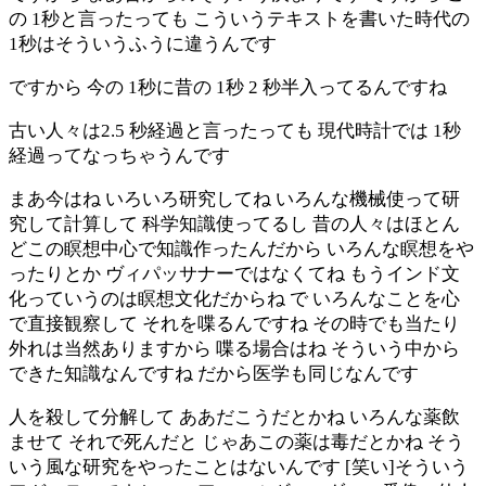
の 1秒と言ったっても こういうテキストを書いた時代の
1秒はそういうふうに違うんです
ですから 今の 1秒に昔の 1秒 2 秒半入ってるんですね
古い人々は2.5 秒経過と言ったっても 現代時計では 1秒
経過ってなっちゃうんです
まあ今はね いろいろ研究してね いろんな機械使って研
究して計算して 科学知識使ってるし 昔の人々はほとん
どこの瞑想中心で知識作ったんだから いろんな瞑想をや
ったりとか ヴィパッサナーではなくてね もうインド文
化っていうのは瞑想文化だからね で いろんなことを心
で直接観察して それを喋るんですね その時でも当たり
外れは当然ありますから 喋る場合はね そういう中から
できた知識なんですね だから医学も同じなんです
人を殺して分解して ああだこうだとかね いろんな薬飲
ませて それで死んだと じゃあこの薬は毒だとかね そう
いう風な研究をやったことはないんです [笑い]そういう