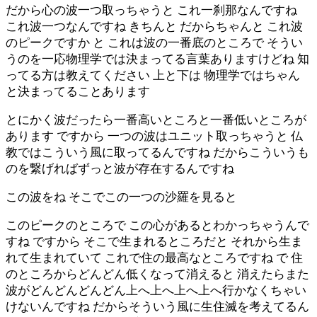
だから心の波一つ取っちゃうと これ一刹那なんですね
これ波一つなんですね きちんと だからちゃんと これ波
のピークですか と これは波の一番底のところで そうい
うのを一応物理学では決まってる言葉ありますけどね 知
ってる方は教えてください 上と下は 物理学ではちゃん
と決まってることあります
とにかく波だったら一番高いところと一番低いところが
あります ですから 一つの波はユニット取っちゃうと 仏
教ではこういう風に取ってるんですね だからこういうも
のを繋げればずっと波が存在するんですね
この波をね そこでこの一つの沙羅を見ると
このピークのところで この心があるとわかっちゃうんで
すね ですから そこで生まれるところだと それから生ま
れて生まれていて これで住の最高なところですね で 住
のところからどんどん低くなって消えると 消えたらまた
波がどんどんどんどん上へ上へ上へ上へ行かなくちゃい
けないんですね だからそういう風に生住滅を考えてるん