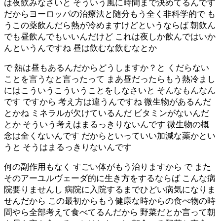
は夜飲みなさいと そういう風に時間まで決めてるんです
だからヨーロッパの治療法と随分もう全く非科学的で も
うこの薬飲んだら熱が冷めますけどというならば 朝飲ん
でも昼飲んでもいいんだけど これは夜しか飲んではいか
んというんですね 昼は飲むな飲むなとか
で 熱は昼もあるんだからどうしますか？と くだらない
ことを言うなと言ったって まあ昼だったらもう熱冷まし
にはこういうこういうことをしなさいと そんなもんなん
です ですから 考え方は違うんですね 微生物があるんだ
とかね ミネラルが欠けているんだ ビタミンがないんだ
とか そういう考えはまるっきりないんです 微生物の概
念は全くないんです だからといっていい加減な薬かとい
うと そうはまるっきりないんです
何の副作用もなく すごい体がもう治りますから で また
そのアーユルヴェーダ的に生き方をするならば こんな病
院要りませんし 病院に入院するまでひどい病気になりま
せんだから この最初からもう健康な時からの食べ物の時
間やら全部考えて食べてるんだから 野菜だとか言って朝