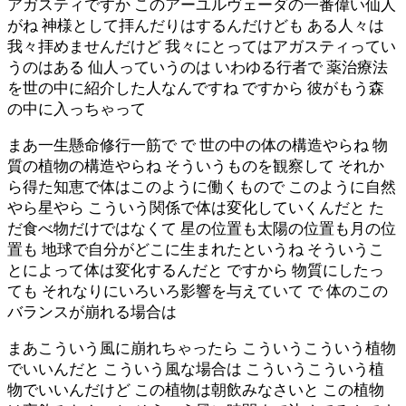
アガスティですか このアーユルヴェーダの一番偉い仙人
がね 神様として拝んだりはするんだけども ある人々は
我々拝めませんだけど 我々にとってはアガスティってい
うのはある 仙人っていうのは いわゆる行者で 薬治療法
を世の中に紹介した人なんですね ですから 彼がもう森
の中に入っちゃって
まあ一生懸命修行一筋で で 世の中の体の構造やらね 物
質の植物の構造やらね そういうものを観察して それか
ら得た知恵で体はこのように働くもので このように自然
やら星やら こういう関係で体は変化していくんだと た
だ食べ物だけではなくて 星の位置も太陽の位置も月の位
置も 地球で自分がどこに生まれたというね そういうこ
とによって体は変化するんだと ですから 物質にしたっ
ても それなりにいろいろ影響を与えていて で 体のこの
バランスが崩れる場合は
まあこういう風に崩れちゃったら こういうこういう植物
でいいんだと こういう風な場合は こういうこういう植
物でいいんだけど この植物は朝飲みなさいと この植物