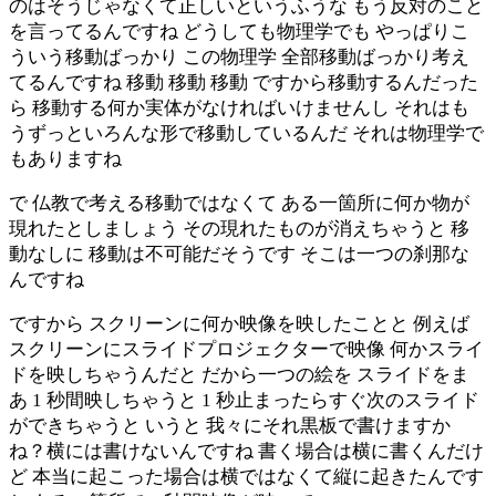
のはそうじゃなくて正しいというふうな もう反対のこと
を言ってるんですね どうしても物理学でも やっぱりこ
ういう移動ばっかり この物理学 全部移動ばっかり考え
てるんですね 移動 移動 移動 ですから移動するんだった
ら 移動する何か実体がなければいけませんし それはも
うずっといろんな形で移動しているんだ それは物理学で
もありますね
で 仏教で考える移動ではなくて ある一箇所に何か物が
現れたとしましょう その現れたものが消えちゃうと 移
動なしに 移動は不可能だそうです そこは一つの刹那な
んですね
ですから スクリーンに何か映像を映したことと 例えば
スクリーンにスライドプロジェクターで映像 何かスライ
ドを映しちゃうんだと だから一つの絵を スライドをま
あ 1 秒間映しちゃうと 1 秒止まったらすぐ次のスライド
ができちゃうと いうと 我々にそれ黒板で書けますか
ね？横には書けないんですね 書く場合は横に書くんだけ
ど 本当に起こった場合は横ではなくて縦に起きたんです