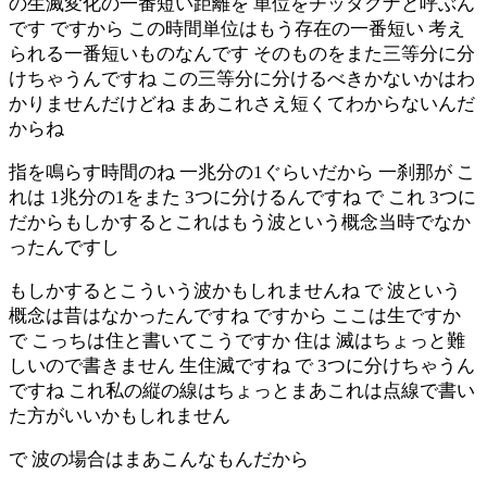
の生滅変化の一番短い距離を 単位をチッタクナと呼ぶん
です ですから この時間単位はもう存在の一番短い 考え
られる一番短いものなんです そのものをまた三等分に分
けちゃうんですね この三等分に分けるべきかないかはわ
かりませんだけどね まあこれさえ短くてわからないんだ
からね
指を鳴らす時間のね 一兆分の1ぐらいだから 一刹那が こ
れは 1兆分の1をまた 3つに分けるんですね で これ 3つに
だからもしかするとこれはもう波という概念当時でなか
ったんですし
もしかするとこういう波かもしれませんね で 波という
概念は昔はなかったんですね ですから ここは生ですか
で こっちは住と書いてこうですか 住は 滅はちょっと難
しいので書きません 生住滅ですね で 3つに分けちゃうん
ですね これ私の縦の線はちょっとまあこれは点線で書い
た方がいいかもしれません
で 波の場合はまあこんなもんだから