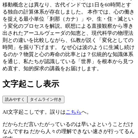
移動概念とは異なり、古代インドでは1日を60時間とす
る独自の計算体系が存在しました。 本作では、心の働き
を捉える最小単位「刹那（カナ）」や、生・住・滅とい
う変化のプロセスを解説。瞑想による直接観察から導き
出されたアーユルヴェーダの知恵と、現代科学の物理法
則との違いを比較しながら、仏教が説く「変化としての
時間」を掘り下げます。 なぜ心は波のように生滅し続け
るのか？物質と心の寿命の比率とは？伝統的な知識体系
を通じ、私たちが認識している「世界」を根本から見つ
め直す、知的探求の講義をお届けします。
文字起こし表示
読みやすく
タイムライン付き
AI文字起こしです。誤りは
こちら
へ。
だからただ言いたがっているのは早いよということだけ
なんですね だから人々の理解できない速さが行ってるん