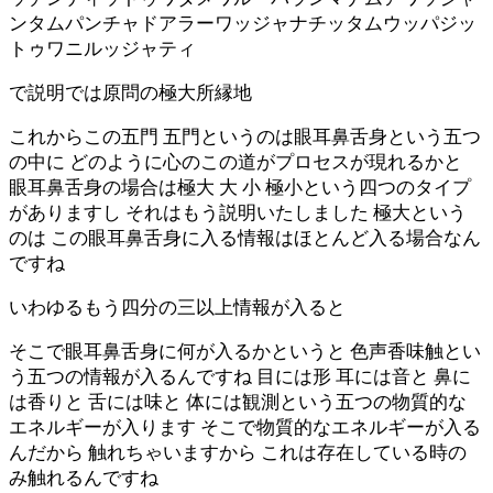
ンタムパンチャドアラーワッジャナチッタムウッパジッ
トゥワニルッジャティ
で説明では原問の極大所縁地
これからこの五門 五門というのは眼耳鼻舌身という五つ
の中に どのように心のこの道がプロセスが現れるかと
眼耳鼻舌身の場合は極大 大 小 極小という四つのタイプ
がありますし それはもう説明いたしました 極大という
のは この眼耳鼻舌身に入る情報はほとんど入る場合なん
ですね
いわゆるもう四分の三以上情報が入ると
そこで眼耳鼻舌身に何が入るかというと 色声香味触とい
う五つの情報が入るんですね 目には形 耳には音と 鼻に
は香りと 舌には味と 体には観測という五つの物質的な
エネルギーが入ります そこで物質的なエネルギーが入る
んだから 触れちゃいますから これは存在している時の
み触れるんですね