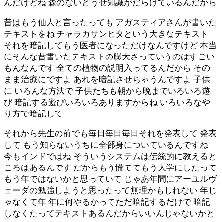
んだけどね 森のないどうせ知識がだらけているんだから
昔はもう仙人と言ったっても アガスティアさんが書いた
テキストをね チャラカサンヒタという大きなテキスト
それを暗記してもう医者になっただけなんですけど 本当
にそんな昔書いたテキストの膨大さっていうのはすごい
もんなんです 全ての植物の説明入ってるんだから その
まま治療にですよ あれを暗記させちゃうんですよ 子供
に いろんな方法で 子供たちも朝から晩までいろいろ遊
び 暗記する遊びいろいろありますからね いろいろなや
り方で暗記して
それから先生の前でも毎日毎日毎日それを発表して 発表
して もう知らないうちに全部身についているんですね
今もインドではね そういうシステムは伝統的に教えると
ころはあるんです だからもう慌ててもう大学にしたって
もう年ではないかと思っていて じゃあ年間にアーユルヴ
ェーダの勉強しようと思ったって無理かもしれない 年じ
ゃなくて年 年に何やるかってただ暗記するだけで 暗記
しなくたってテキストあるんだからいいんじゃないかと