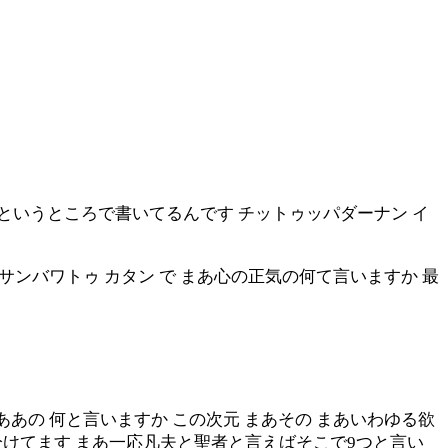
旨というところで書いてるんです チットゥッパダーナン イ
ーサンバワトゥ カタン で まあ心の正気の何て言いますか 最
ああの 何と言いますか この次元 まあその まあいわゆる欲
分けてます まあ一応凡夫と聖者と言えばそこで9つと言い