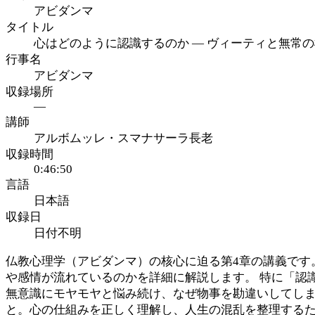
アビダンマ
タイトル
心はどのように認識するのか ― ヴィーティと無常の構
行事名
アビダンマ
収録場所
—
講師
アルボムッレ・スマナサーラ長老
収録時間
0:46:50
言語
日本語
収録日
日付不明
仏教心理学（アビダンマ）の核心に迫る第4章の講義です
や感情が流れているのかを詳細に解説します。 特に「認
無意識にモヤモヤと悩み続け、なぜ物事を勘違いしてしま
と。心の仕組みを正しく理解し、人生の混乱を整理する