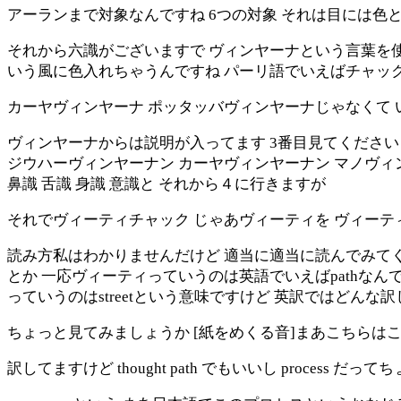
アーランまで対象なんですね 6つの対象 それは目には色
それから六識がございますで ヴィンヤーナという言葉を使
いう風に色入れちゃうんですね パーリ語でいえばチャック
カーヤヴィンヤーナ ポッタッバヴィンヤーナじゃなくて 
ヴィンヤーナからは説明が入ってます 3番目見てください
ジウハーヴィンヤーナン カーヤヴィンヤーナン マノヴィン
鼻識 舌識 身識 意識と それから４に行きますが
それでヴィーティチャック じゃあヴィーティを ヴィー
読み方私はわかりませんだけど 適当に適当に読んでみてく
とか 一応ヴィーティっていうのは英語でいえばpathなんです
っていうのはstreetという意味ですけど 英訳ではどんな
ちょっと見てみましょうか [紙をめくる音]まあこちらはこの thought p
訳してますけど thought path でもいいし process だ