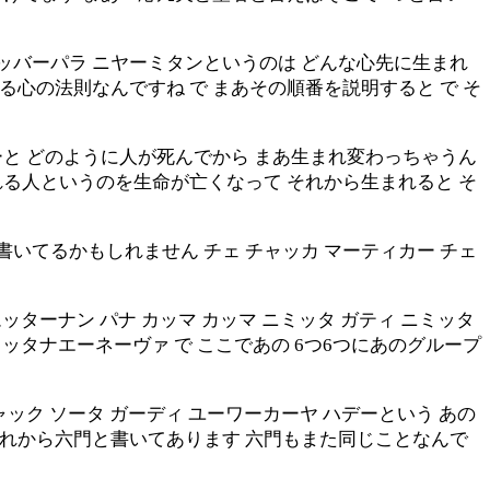
ッバーパラ ニヤーミタンというのは どんな心先に生まれ
る心の法則なんですね で まあその順番を説明すると で そ
ーと どのように人が死んでから まあ生まれ変わっちゃうん
れる人というのを生命が亡くなって それから生まれると そ
いてるかもしれません チェ チャッカ マーティカー チェ
ッターナン パナ カッマ カッマ ニミッタ ガティ ニミッタ
ウッタナエーネーヴァ で ここであの 6つ6つにあのグループ
ック ソータ ガーディ ユーワーカーヤ ハデーという あの
それから六門と書いてあります 六門もまた同じことなんで