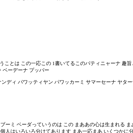
いうことは この一応この 1書いてるこのパティニャーナ 趣
ラ ベーデーナ プッバー
サンディ パワッティヤン パワッカーミ サマーセーナ ヤタ
 ブーミ ベーダっていうのは この まああの心は生まれる ま
あの個人はいろいろ分けてあります まあ一応まあ いくつかに