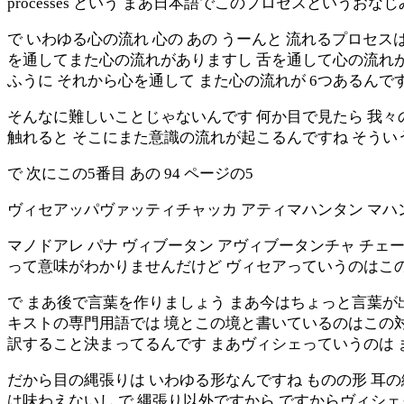
processes という まあ日本語でこのプロセスというお
で いわゆる心の流れ 心の あの うーんと 流れるプロセス
を通してまた心の流れがありますし 舌を通して心の流れが
ふうに それから心を通して また心の流れが 6つあるん
そんなに難しいことじゃないんです 何か目で見たら 我々
触れると そこにまた意識の流れが起こるんですね そうい
で 次にこの5番目 あの 94 ページの5
ヴィセアッパヴァッティチャッカ アティマハンタン マハン
マノドアレ パナ ヴィブータン アヴィブータンチャ チェ
って意味がわかりませんだけど ヴィセアっていうのはこ
で まあ後で言葉を作りましょう まあ今はちょっと言葉が
キストの専門用語では 境とこの境と書いているのはこの
訳すること決まってるんです まあヴィシェっていうのは 
だから目の縄張りは いわゆる形なんですね ものの形 耳
は味わえないし で 縄張り以外ですから ですからヴィシ