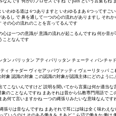
なじみなんです 何かのプロセスですね で path という言葉も
は いわゆる道は 6つありますと いわゆるまあ 6つってす
あるし で 鼻を通して一つの心の流れがありますし それ
です その心の流れのことを言ってるんです
の心は一つの意識が 意識の流れが起こるんですね 何か音が
うことなんです
タン パリッタン アティパリッタン チェーティ パンチャ
ーティ チャダー ヴィセアッパヴァッティ ヴェーリタッパ 
の対象 認識の対象 この認識の対象が認識主体にどのように
出てこないんですけど 説明を聞いてから言葉は何か適当な言
対象のことなんですね まあそれは昔から仏教専門用語で こ
まあ何て言いますかね 一つの縄張りみたいな意味なんです
の縄張りは音なんですね まあそれで耳には味は全く味わえな
ェっていうのは そのある働きを まあどこら辺で働きか 働け