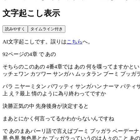
文字起こし表示
読みやすく
タイムライン付き
AI文字起こしです。誤りは
こちら
へ。
92ページの4章 で あの
そちらのこのあの 4番4章では あの 何を喋ってますかと
ッチェワン カツワー サンガハ ムッタラン ブーミ プッガ
パラ ニヤーミタン パワッティ サンガハン ナーマ パティ
上 え？最上 情のように為り終わってですか
決勝正気の中 先身後身が決定すると
まあとにかく何言ってるかわからないんですね
で あのまあパーリ語で言えばブーミ プッガラ ベーデーナ
界 色界 無色界とか プッガラっていうのは人々のこと 