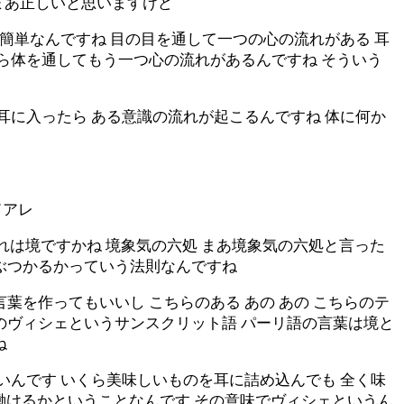
ね まあ正しいと思いますけど
ごい簡単なんですね 目の目を通して一つの心の流れがある 耳
から体を通してもう一つ心の流れがあるんですね そういう
耳に入ったら ある意識の流れが起こるんですね 体に何か
ドアレ
これは境ですかね 境象気の六処 まあ境象気の六処と言った
ぶつかるかっていう法則なんですね
葉を作ってもいいし こちらのある あの あの こちらのテ
のヴィシェというサンスクリット語 パーリ語の言葉は境と
ね
いんです いくら美味しいものを耳に詰め込んでも 全く味
 働けるかということなんです その意味でヴィシェというん