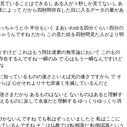
見ていることはできるし ある人が 3 秒しか見てないし あ
ータ量によって だから四秒間存在した目に入るデータの量があ
っちゃうと小 半分もいく まあいわゆる四分ぐらい 四分の
ゃうんですね だから この見た絵を四秒間見た人がより明
ますけど これはもう阿比達磨の無常論において このもの
存在するんですね 一瞬のみ で 心はもう一瞬なんですけど
ね
に知っているものの速さといえば光の速さですから で そ
ならば 心がそれより十七倍速く生滅しているんだと
も逆さまだから あるものはないと ないものはあると理解す
消えるものに反して永遠だと理解する ゆっくりゆっくり消
づかないんですね でも私はずっといましたと 私はここに
ているんですね そこは仏教では転倒識だ 転倒認識という