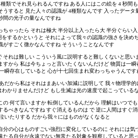
4種類でそれ見られるんですね ある人にはこの絵を 4 秒間も
いし そうすると 見た人々の認識が 4種類なんです 入ったデ
四秒間の光子の量なんですね
っちゃったら それは極大 半分以上入ったら大 半分ぐらい入
明をするかというと それによって我々の認識の強さを決めち
識がすごく微かなんですね そういうことなんです
 それは難しい こういう風に説明すると難しくないと思い
ますから 私は今ちょっと言いたくないんだけど 物質は一瞬
が一瞬存在していると 心が十七回生まれ変わっちゃうんです
まあだから私はそれはまあいい加減に説明して 我々物理学的
はわかりませんだけど もし生滅は光の速度で起こっている
この 何て言いますか 転倒しているんだから 理解はいつで
するべきなんですね すぐ消えるものは で 逆に人間はすぐ
と泣いたりする だから我々にはものがなくなると
自分の心はものすごい強烈に変化しているのに それには気
永遠たる自分が永遠でない無常たる対象を観察していると思っ