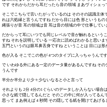
です それからだから耳だったら音の領域 まあヴィシェっ
そこでこちらで言いたがっているのは そのその認識主体で
れは六処縁と言うんですね だから目には色 形というもの
縄張りが音 耳の領域は音 耳は音の領域の中で仕事してい
だからって耳にいつでも同じレベルで音が触れるというこ
すね それを説明している 一応次に読めばわかると思いま
五門というのは眼耳鼻舌身ですね ということは 目には形
色が入る そこでこの色が 4つのタイプに入っちゃうんです
で いわゆる外にある一定のデータ量があるんですね その
うんです
半分か半分より少々少ないなると小と言って
それよりも 2分 4分の1ぐらいのデータしか入らない場合
小さな紙で隠してるんだと そのこの中に何が入ってるん
思って まあ例えば 4 秒間 その隠してる紙を開けてあげる