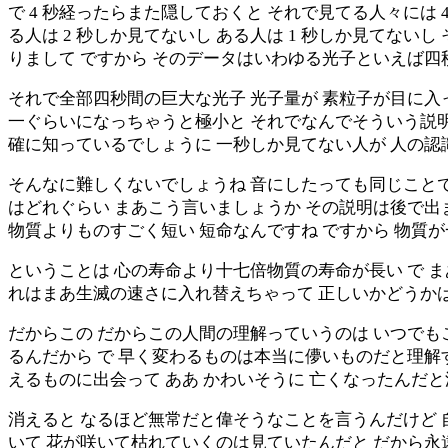
で 4 秒経ったらまた隠しておくと それで見てる人々には 
る人は 2 秒しか見てないし ある人は 1 秒しか見てな
りまして ですから そのデータはいわゆる光子といえば
それで全部四秒間の巨大な光子 光子量が 素粒子が目に入
一ぐらいになっちゃうと極小と それでなんでそういう説
確に知っているでしょうに 一秒しか見てない人が 人の認
そんなに難しくないでしょうね 音にしたっても同じことで
はどれぐらい まあこう言いましょうか その説明は後で出
物質よりものすごく短い 短命なんですね ですから 物質
ということは 心の寿命より十七倍物質の寿命が長い で 
れはまあ生滅の速さに入れ替えちゃって 正しいかどうか
だからこの だからこの人間の理解っていうのは いつでも
るんだから で 早く変わるものは本当に儚いものだと理解
えるものに出会って ああ かわいそうに 亡くなったんだ
消えると なるほど無常だと偉そうなことを言うんだけど 
いて 花が咲いて枯れていくのは見ていたんだと だから