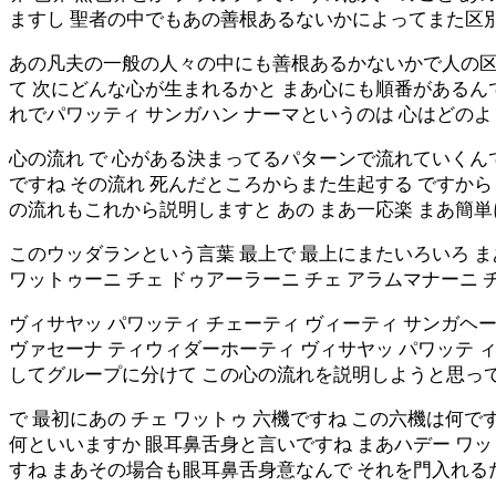
ますし 聖者の中でもあの善根あるないかによってまた区
あの凡夫の一般の人々の中にも善根あるかないかで人の区別
て 次にどんな心が生まれるかと まあ心にも順番があるんで
れでパワッティ サンガハン ナーマというのは 心はどの
心の流れ で 心がある決まってるパターンで流れていくん
ですね その流れ 死んだところからまた生起する ですか
の流れもこれから説明しますと あの まあ一応楽 まあ簡
このウッダランという言葉 最上で 最上にまたいろいろ 
ワットゥーニ チェ ドゥアーラーニ チェ アラムマナーニ 
ヴィサヤッ パワッティ チェーティ ヴィーティ サンガヘー
ヴァセーナ ティウィダーホーティ ヴィサヤッ パワッテ ィ
してグループに分けて この心の流れを説明しようと思っ
で 最初にあの チェ ワットゥ 六機ですね この六機は何
何といいますか 眼耳鼻舌身と言いですね まあハデー ワ
すね まあその場合も眼耳鼻舌身意なんで それを門入れる