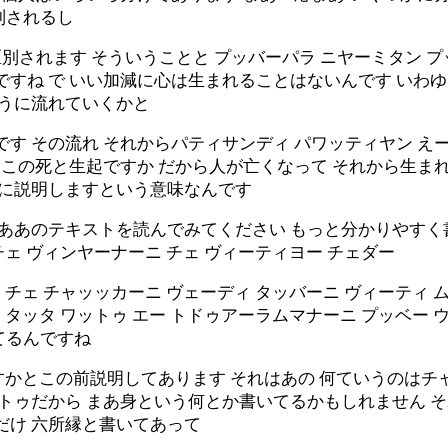
別されるし
されます そういうことと プッバーパラ ニヤーミタン プ
すね で いい加減に心は生まれることはないんです いわゆ
ように流れていくかと
です その流れ それからパティサンディ パワッティヤン え
ら この死と生起ですか だから人が亡くなって それから生ま
単に説明しますという意味なんです
まああのテキストを読んでみてください もっと分かりやすく書
チェ ヴィンヤーナーニ チェ ヴィーティヨー チェダー
 チェ チャッッカーニ ヴェーディ タッバーニ ヴィーティ ム
 タッタ ワットゥ エー トドゥアーラムマナーニ プッベー 
てるんですね
ですかとこの前説明してあります それはあの 何ていうのはチャ
ットゥだから まあ身という何とか書いてるかもしれません 
だけ 六所縁と書いてあって