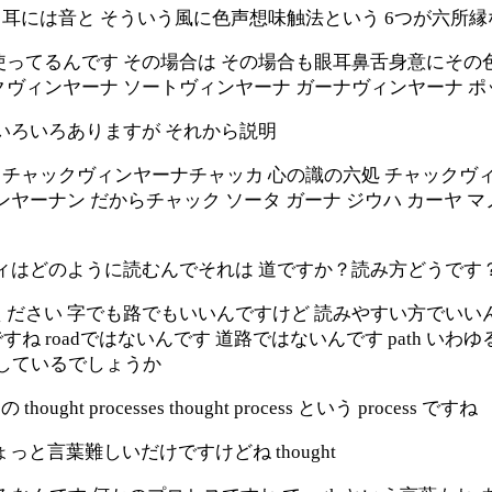
と耳には音と そういう風に色声想味触法という 6つが六所
ってるんです その場合は その場合も眼耳鼻舌身意にその
ヴィンヤーナ ソートヴィンヤーナ ガーナヴィンヤーナ 
いろいろありますが それから説明
 チャックヴィンヤーナチャッカ 心の識の六処 チャックヴ
ヤーナン だからチャック ソータ ガーナ ジウハ カーヤ マ
ティはどのように読むんでそれは 道ですか？読み方どうです
ださい 字でも路でもいいんですけど 読みやすい方でいいん
ね roadではないんです 道路ではないんです path いわゆ
訳しているでしょうか
rocesses thought process という process ですね
ってちょっと言葉難しいだけですけどね thought