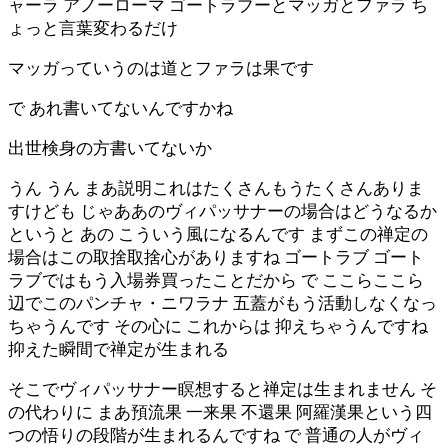
ャーラ アノーローマ ゴートラブーとマッガとファラ ち
ょっと言葉変わるだけ
マッガっていうのは道とファラは果です
で あれ書いてないんですかね
出世検身の方書いてないか
うん うん まあ説明これはたくさんもうたくさんありま
すけども じゃああのヴィパッサナーの場合はどうなるか
というと あの こういう風になるんです まずこの禅定の
場合はこの取捨取捨心がありますね ゴートラブ ゴート
ラブではもう入場券買ったことだから で ここらここら
辺でこのパンチャ・ニワラナ 五蓋がもう活動しなくなっ
ちゃうんです その心に これからは 抑えちゃうんですね
抑えた瞬間で禅定が生まれる
そこでヴィパッサナー瞑想すると禅定は生まれません そ
の代わりに まあ預流果 一来果 不還果 阿羅漢果という四
つの悟りの段階が生まれるんですね で 普通の人がヴィ