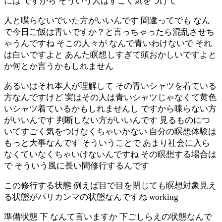
には ですから そういう人はすごく気をつけて
人と喋らないでいた方がいいんです 間違ってでも なん
で今日ご飯は青いですか？と言っちゃったら混乱させち
ゃうんですね そこの人々が なんで青いわけないで それ
は白いですよと あんた瞑想しすぎて頭おかしいですよと
か何とか言うかもしれません
あるいはそれ本人が理解して その青いシャツを着ている
方なんですけど 実はその人は青いシャツじゃなくて黄色
いシャツ着ているかもしれませんし ですから喋らない方
がいいんです 判断しない方がいいんです 見るものにつ
いてすごく気をつけなくちゃいかない 自分の瞑想体験は
もっと大事なんです そういうことで あまり社会に入ら
なくていなくちゃいけないんですね その瞑想する場合は
で そういう風に長い間修行するんです
この修行する状態 例えば目で目を閉じても瞑想対象見え
る状態がパリカンマの状態なんですね working
準備状態 下 なんて言いますか 下ごしらえの状態なんで