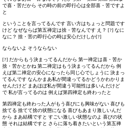
で喜・苦だから その時の前の即行心は全部喜・苦ですよ
と
ということを言ってるんです 言い方はちょっと問題です
けど なぜならば第五禅定は捨・苦なんです え？ [?] なに
なに？ 捨・苦の即行心の時は安心だけしか[?]
ならないよ そうならない
[?] だからもう決まってるんだから 第一禅定は喜・苦か
捨・苦かとかね 第二禅定はもう決まってるんだから 例
えば第二禅定の安心になったら同じ心でしょうに 決まっ
てるんです なんかまあ私が間違ってるかどうかわかりま
せんだけど まあほぼ私が間違う可能性は多いんだけど
で 私が言ってるのは 例えば第四禅定も終わったと
第四禅定も終わった人がもう喜びにも興味がない 喜びも
捨てる 捨てて捨の状態になる 喜びもあまり激しいんだ
から まあ結構ですと すごい激しい状態なのよ 喜びの状
態 それは結構ですと さらに落ち着きたいという第五禅