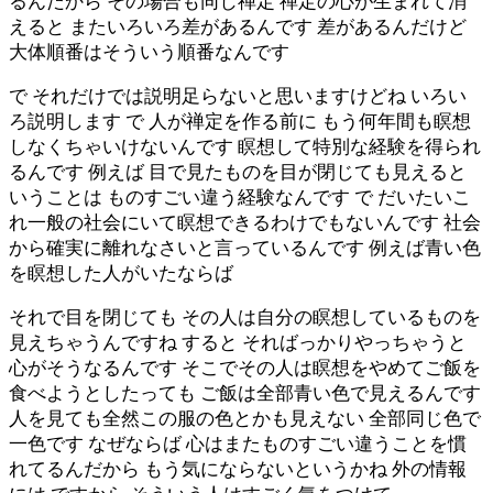
るんだから その場合も同じ禅定 禅定の心が生まれて消
えると またいろいろ差があるんです 差があるんだけど
大体順番はそういう順番なんです
で それだけでは説明足らないと思いますけどね いろい
ろ説明します で 人が禅定を作る前に もう何年間も瞑想
しなくちゃいけないんです 瞑想して特別な経験を得られ
るんです 例えば 目で見たものを目が閉じても見えると
いうことは ものすごい違う経験なんです で だいたいこ
れ一般の社会にいて瞑想できるわけでもないんです 社会
から確実に離れなさいと言っているんです 例えば青い色
を瞑想した人がいたならば
それで目を閉じても その人は自分の瞑想しているものを
見えちゃうんですね すると そればっかりやっちゃうと
心がそうなるんです そこでその人は瞑想をやめてご飯を
食べようとしたっても ご飯は全部青い色で見えるんです
人を見ても全然この服の色とかも見えない 全部同じ色で
一色です なぜならば 心はまたものすごい違うことを慣
れてるんだから もう気にならないというかね 外の情報