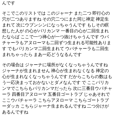
んです
そこでこのリストでは このジャーナ また二つ 即行心の
穴が二つありますね その穴二つにまた同じ禅定 禅定生
まれて 次にウブンシンになっちゃうんです もしその瞑
想した人が の心がパリカンマ 一番目の心が二回生まれ
たならば ここで一つ禅心が一つ抜けちゃうんです ウパ
チャーラもアヌローマも二回ずつ生まれる可能性ありま
す でもパリカンマ二回生まれて ウパチャーラも二回生
まれちゃったら まあ一応どうなるんです
その場合は ジャーナに場所がなくなっちゃうんですね
ジャーナが生まれません 禅心が生まれなくなる 禅定の
心が生まれなくなっちゃうんです だからこちらの数はも
う一応決まっておかないとダメなんです で ここパリカ
ンマでこちらもパリカンマだったら 次に三番目ウパチャ
ーラ 四番目アヌローマ 五番目ゴートラブ じゃあそれで
ここウパチャーラ こちらアヌローマ こちらゴートラブ
ーダッカ こちらジャーナ生まれるんですね 二つ分けが
あるんですね