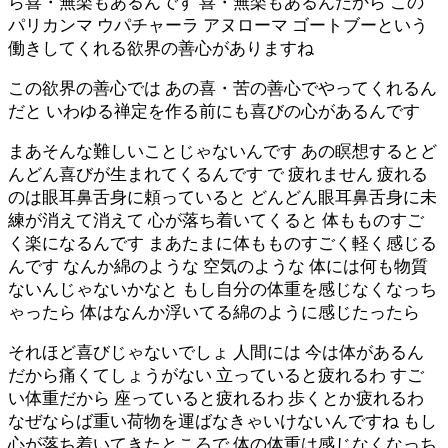
ら喜・無楽もあるんです 喜・無楽もあるんだから この
パリカンマ ウパチャーラ アヌローマ ゴートブーという
働きしてくれる欲界の善心がありますね
この欲界の善心では あの喜・苦の善心でやってくれるん
だと いわゆる禅定を作る前にも喜びの心があるんです
まあそんな難しいことじゃないんです あの瞑想するとど
んどん喜びが生まれてくるんです で 疲れません 疲れる
のは眼耳鼻舌身に頼っていると どんどん眼耳鼻舌身に未
練が消えて消えて 心が落ち着いてくると 体もものすご
く楽になるんです まあたまに体もものすごく軽く感じる
んです なんか綿のような 空気のような 体には何も物質
ないんじゃないかなと もし自分の体重を感じなくなっち
ゃったら 体はなんか浮いてる綿のように感じたったら
それほど喜びじゃないでしょ 人間には 今は体があるん
だから痛くてしょうがない 立っていると疲れるわ すご
い体重だから 座っていると疲れるわ 歩くとか疲れるわ
なぜならば重い荷物を運ばなきゃいけないんですね もし
心が落ち着いてきたところで 体の体重は感じなくなっち