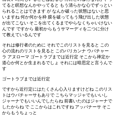
てると瞑想なんかやってると もう清らかな心でずっとい
られることはできます が なんか破った状態はないと思
いますね 何か何かを枠 膜を破ってもう飛び出した状態
が出てこない そこを出てくるまでやらなくちゃいけない
んです ですから 最初からもうサマーディを二つに分け
て教えているんです
それは修行者のために それでこのリストを見ると この
心の流れのリストを見ると このパリカンナ ウパチャー
ラ アヌローマ ゴートラブまでは近行定 そこから禅定か
道心か何とか生まれるでしょ それには暗思定と言うんで
す
ゴートラブまでは近行定
ですから近行定にはたくさん心入りますけどね このリス
トはウパチャーサもありで こちらマッジャでもいいし
ジャーナでもいいんでしたらね 前書いたのはジャーナで
したからね で ここからはこれですね アッパナーサ そこ
からもうちょっと