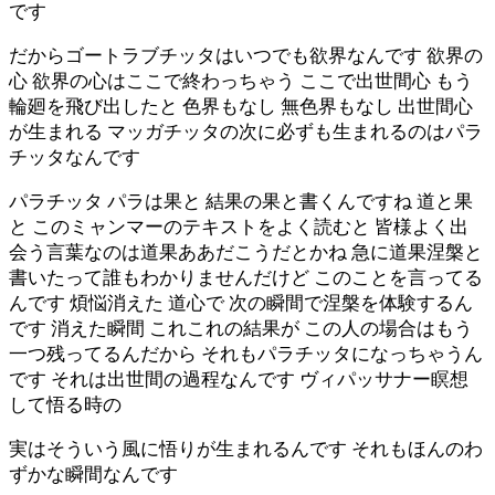
です
だからゴートラブチッタはいつでも欲界なんです 欲界の
心 欲界の心はここで終わっちゃう ここで出世間心 もう
輪廻を飛び出したと 色界もなし 無色界もなし 出世間心
が生まれる マッガチッタの次に必ずも生まれるのはパラ
チッタなんです
パラチッタ パラは果と 結果の果と書くんですね 道と果
と このミャンマーのテキストをよく読むと 皆様よく出
会う言葉なのは道果ああだこうだとかね 急に道果涅槃と
書いたって誰もわかりませんだけど このことを言ってる
んです 煩悩消えた 道心で 次の瞬間で涅槃を体験するん
です 消えた瞬間 これこれの結果が この人の場合はもう
一つ残ってるんだから それもパラチッタになっちゃうん
です それは出世間の過程なんです ヴィパッサナー瞑想
して悟る時の
実はそういう風に悟りが生まれるんです それもほんのわ
ずかな瞬間なんです