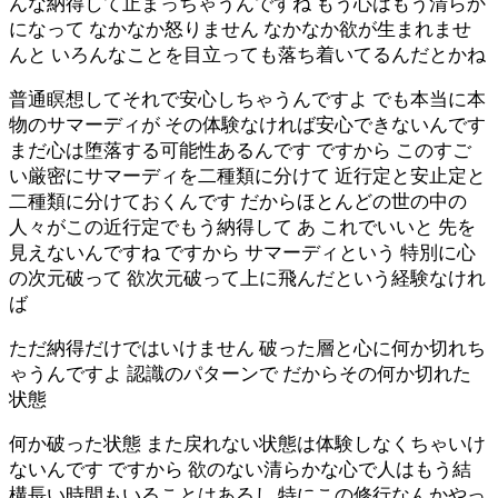
んな納得して止まっちゃうんですね もう心はもう清らか
になって なかなか怒りません なかなか欲が生まれませ
んと いろんなことを目立っても落ち着いてるんだとかね
普通瞑想してそれで安心しちゃうんですよ でも本当に本
物のサマーディが その体験なければ安心できないんです
まだ心は堕落する可能性あるんです ですから このすご
い厳密にサマーディを二種類に分けて 近行定と安止定と
二種類に分けておくんです だからほとんどの世の中の
人々がこの近行定でもう納得して あ これでいいと 先を
見えないんですね ですから サマーディという 特別に心
の次元破って 欲次元破って上に飛んだという経験なけれ
ば
ただ納得だけではいけません 破った層と心に何か切れち
ゃうんですよ 認識のパターンで だからその何か切れた
状態
何か破った状態 また戻れない状態は体験しなくちゃいけ
ないんです ですから 欲のない清らかな心で人はもう結
構長い時間もいることはあるし 特にこの修行なんかやっ