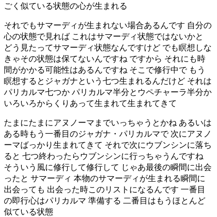
ごく似ている状態の心が生まれる
それでもサマーディが生まれない場合あるんです 自分の
心の状態で見れば これはサマーディ状態ではないかと
どう見たってサマーディ状態なんですけど でも瞑想しな
きゃその状態は保てないんですね ですから それにも時
間がかかる可能性はあるんですね そこで修行中で もう
瞑想するとジャガナという七つ生まれるんだけど それは
パリカルマ七つか パリカルマ半分とウペチャーラ半分か
いろいろからくりあって生まれて生まれてきて
たまにたまにアヌノーマまでいっちゃうとかね あるいは
ある時もう一番目のジャガナ・パリカルマで 次にアヌノ
ーマばっかり生まれてきて それで次にウブンシンに落ち
ると 七つ終わったらウブンシンに行っちゃうんですね
そういう風に修行して修行して じゃあ最後の瞬間に出会
ったと サマーディ 本物のサマーディが生まれる瞬間に
出会っても 出会った時このリストになるんです 一番目
の即行心はパリカルマ 準備する 二番目はもうほとんど
似ている状態