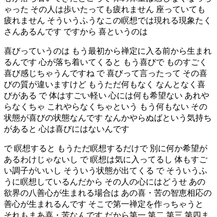
ゃった その人は歩いたっても疲れません 座っていても
疲れません そういうふうなこの瞑想では現れる現象たく
さんあるんです ですから 喜というのは
喜びっていうのは もう最初から禅定に入る前から生まれ
るんです 心が落ち着いてくると もう喜びで ものすごく
喜び感じちゃうんですね で 喜びって言ったって その喜
びの質が違いますけど もうただ何もなく なんとなく喜
びがある で 体はすごい軽い 心には何も希望ない あれや
らなくちゃ これやらなくちゃという もう何もない その
状態が喜びの状態なんです なんかやらぬばという気持ち
があると 心は喜びにはないんです
で 瞑想すると もうただ瞑想するだけで 別に何か希望が
あるわけじゃないし で 瞑想は気に入ってるし 体もすご
い調子がいいし そういう状態が出てくる で そういうふ
うに瞑想しているんだから その人の心にはどうせ あの
欲界の八善心が生まれる場合は あの喜・苦の智恵相応の
善心が生まれるんです そこで第一禅定を作っちゃうと
それもまあ喜・苦なんです だから第一 第二 第三 第四ま