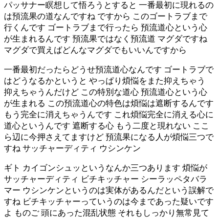
パッサナー瞑想して悟ろうとすると 一番最初に現れるの
は預流果の道なんですね ですから このゴートラブまで
行くんです ゴートラブまで行ったら 預流道心という心
が生まれるんです 預流果ではなく預流道 マグダですね
マグダで買えばどんなマグダでもいいんですから
一番最初だったらどうせ預流道心なんです ゴートラブで
はどうなるかというと やっぱり煩悩をまた抑えちゃう
抑えちゃうんだけど この特別な道心 預流道心という心
が生まれる この預流道心の特色は煩悩は遮断するんです
もう完全に消えちゃうんです これ煩悩完全に消える心に
道心というんです 遮断する心 もう二度と現れない ここ
ら辺に今押さえてますけど 預流果になる人が煩悩三つで
すね サッチャーディティ ウシンケン
ギト カイゴンシュッというなんか三つあります 煩悩が
サッチャーディティ ビチキッチャー シーラッペタバラ
マー ウシンケンというのは実体があるんだという誤解で
すね ビチキッチャーっていうのは今まであった疑いです
よ ものご 頭にあった混乱状態 それもしっかり無常見て