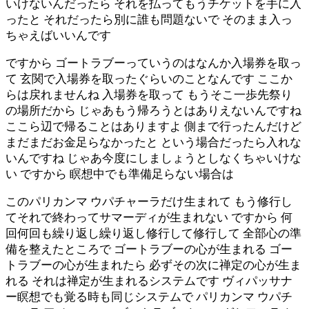
いけないんだったら それを払ってもうチケットを手に入
ったと それだったら別に誰も問題ないで そのまま入っ
ちゃえばいいんです
ですから ゴートラブーっていうのはなんか入場券を取っ
て 玄関で入場券を取ったぐらいのことなんです ここか
らは戻れませんね 入場券を取って もうそこ一歩先祭り
の場所だから じゃあもう帰ろうとはありえないんですね
ここら辺で帰ることはありますよ 側まで行ったんだけど
まだまだお金足らなかったと という場合だったら入れな
いんですね じゃあ今度にしましょうとしなくちゃいけな
い ですから 瞑想中でも準備足らない場合は
このパリカンマ ウパチャーラだけ生まれて もう修行し
てそれで終わってサマーディが生まれない ですから 何
回何回も繰り返し繰り返し修行して修行して 全部心の準
備を整えたところで ゴートラブーの心が生まれる ゴー
トラブーの心が生まれたら 必ずその次に禅定の心が生ま
れる それは禅定が生まれるシステムです ヴィパッサナ
ー瞑想でも覚る時も同じシステムで パリカンマ ウパチ