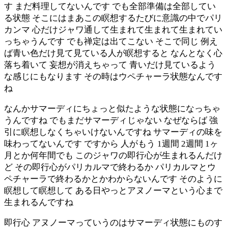
す まだ料理してないんです でも全部準備は全部してい
る状態 そこにはまあこの瞑想するたびに意識の中でパリ
カンマ 心だけジャワ通して生まれて生まれて生まれてい
っちゃうんです でも禅定は出てこない そこで同じ 例え
ば青い色だけ見て見ている人が瞑想すると なんとなく心
落ち着いて 妄想が消えちゃって 青いだけ見ているよう
な感じにもなります その時はウペチャーラ状態なんです
ね
なんかサマーディにちょっと似たような状態になっちゃ
うんですね でもまだサマーディじゃない なぜならば 強
引に瞑想しなくちゃいけないんですね サマーディの味を
味わってないんです ですから 人がもう 1週間 2週間 1ヶ
月とか何年間でも このジャワの即行心が生まれるんだけ
ど その即行心がパリカルマで終わるか パリカルマとウ
ペチャーラで終わるかとかわからないんです そのように
瞑想して瞑想して ある日やっとアヌノーマという心まで
生まれるんですね
即行心 アヌノーマっていうのはサマーディ状態にものす