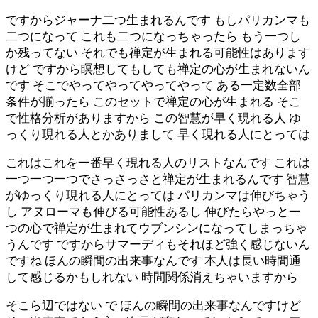
ですからジャーナ二つ生まれるんです もしパリカンマも
二つになって これも二つになっちゃったら もう一つし
か残ってない それでも禅定が生まれる可能性はあります
けど ですから瞑想してもしても禅定の心が生まれないん
です そこでやってやってやってやって ある一定数全部
条件が揃ったら このセットで禅定の心が生まれる そこ
で性格分析がありますから この智慧が早く現れる人 ゆ
っくり現れる人とかありまして 早く現れる人にとっては
これはこれを一番早く現れる人のリストなんです これは
一つ一つ一つでさっさっさと禅定が生まれるんです 智慧
がゆっくり現れる人にとっては パリカンマは伸びちゃう
し アヌローマも伸びる可能性あるし 伸びたらやっと一
つの心で禅定が生まれてウブンシンになってしまっちゃ
うんです ですからサマーディもそれほど強く感じないん
ですね ほんの瞬間の出来事なんです 本人は長い時間通
して感じるかもしれない 時間関係消えちゃいますから
そこら辺ではない で ほんの瞬間の出来事なんですけど