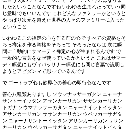
に言う あのファミリーのこと ブーっていうのはなりま
したということなんですね いわゆる生まれたっていう同
じ意味でもいいんです これどんなファミリーかというと
やっぱり次元を超えた世界の人々のファミリーに入った
ということ
いわゆるこの禅定の心を作る前の心で すべての資格をそ
ろっ禅定を作る資格をそろって そろったならば 次に瞬
間に自動的にサマーディ禅定の心が生まれるんです で
一般的な言葉をなぜ使っているかというと これはサマー
ディ瞑想にもヴィパッサナー瞑想にも同じ言葉で説明し
ようとアビダンマで思っているんです
で ゴートラブ心も欲界心の善心の即行心なんです
善心八種類ありますし ソウマナッサーガタン ニャーナ
サントーイッタン アサンカーリカン ササンカーリカン
トガナ ソウマナッサーガタン ニャーナイットイッタン
アサンカーリカン ササンカーリカン ウペッカーサガタ
ン ニャーナサントーイッタン アサンカーリカン ササン
カーリカン ウペッカーサガタン ニャーナイットイッタ