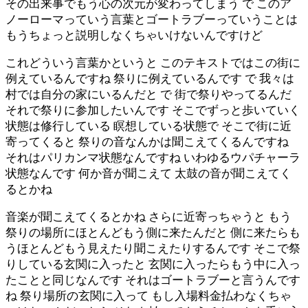
その出来事でもう心の次元が変わってしまう で このア
ノーローマっていう言葉とゴートラブーっていうことは
もうちょっと説明しなくちゃいけないんですけど
これどういう言葉かというと このテキストではこの街に
例えているんですね 祭りに例えているんです で 我々は
村では自分の家にいるんだと で 街で祭りやってるんだ
それで祭りに参加したいんです そこでずっと歩いていく
状態は修行している 瞑想している状態で そこで街に近
寄ってくると 祭りの音なんかは聞こえてくるんですね
それはパリカンマ状態なんですね いわゆるウパチャーラ
状態なんです 何か音が聞こえて 太鼓の音が聞こえてく
るとかね
音楽が聞こえてくるとかね さらに近寄っちゃうと もう
祭りの場所にほとんどもう側に来たんだと 側に来たらも
うほとんどもう見えたり聞こえたりするんです そこで祭
りしている玄関に入ったと 玄関に入ったらもう中に入っ
たことと同じなんです それはゴートラブーと言うんです
ね 祭り場所の玄関に入って もし入場料金払わなくちゃ