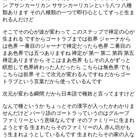
ン アサンカーリカン ササンカーリカンという八つ 八種
類あります その八種類の一つで即行心としてずっと生ま
れるんだけど
そこでその心が波が変わって このステップで禅定の心が
生まれる ですからゴートラブまでは欲界 ジャーナから
は色界 一番目のジャーナで禅定だったら色界 二番目の
まあ色界では五つありますね 禅定が 第一 第二 第四 第五
禅定ありますから そこはまあ色界 もしその人がずっと
瞑想して色界終わった人だったら こちらは無色界 でも
こちらは欲界 そこで次元が変わるんですね だからゴー
トラブという言葉だから使っているんです
次元が変わる瞬間 だから日本語で種姓と言ってますけど
なんで種というか ちょっとその漢字が入ったかわかりま
せんだけど パーリ語のゴートラっていうのはグループ
ファミリーという意味なんです そのファミリーに生まれ
ようとする 生まれたらそのファミリーの人 赤ん坊がも
う生まれようとしているんです 生まれたらその家の人な