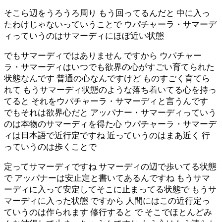
そこら辺をうろうろ周り もう回ってるんだと 中に入っ
たわけじゃないっていうことで ウパチャーラ・サマーデ
ィっていうのはサマーディにほぼ近い状態
でもサマーディではありません ですから ウパチャー
ラ・サマーディはいつでも欲界の心がすごい育てられた
状態なんです 普通の心なんですけど ものすごく育てら
れて もうサマーディ状態のような落ち着いてる心を持っ
てると それをウパチャーラ・サマーディと言うんです
でもそれは欲界心だと アッパナー・サマーディっていう
のは本物のサマーディを得た心 ウパチャーラ・サマーデ
ィは日本語で近行定ですね 近っていうのはまあ近く 行
っていうのは歩くことで
定ってサマーディですね サマーディの辺で歩いてる状態
で アッパナーは安止定と書いてあるんですね もうサマ
ーディに入って安定してそこに止まってる状態で もうサ
マーディに入った状態 ですから 人間にはこの近行定っ
ていうのは作られます 修行すると で そこでほとんどみ