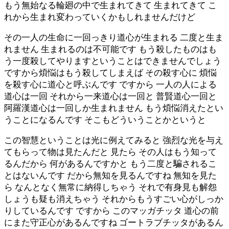
もう無始なる輪廻の中で生まれてきて 生まれてきて こ
れから生まれ変わっていくかもしれませんだけど
その一人の生命に一回っきり道心が生まれる 二度と生ま
れません 生まれるのは不可能です もう殺したものはも
う一度殺してやりますということはできませんでしょう
ですから煩悩はもう殺してしまえば その殺す心に 煩悩
を殺す心に道心と呼ぶんです ですから 一人の人による
道心は一回 それから一来道心は一回と 普賢道心一回と
阿羅漢道心は一回しか生まれません もう煩悩消えたとい
うことになるんです そこもどういうことかというと
この智慧ということは光に例えてみると 強烈な光を与え
てもらって物は見たんだと 見たら その人はもう知って
るんだから 何があるんですかと もう二度と騙されるこ
とはないんです だから無知を見るんですね 無知を見た
ら なんとなく無常に納得しちゃう それで有身見も解怨
しょうも疑も消えちゃう それからもうすごい心がしっか
りしているんです ですから このマッガチッタ 道心の前
にまた守正心があるんですね ゴートラブチッタがあるん