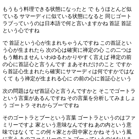
もうもう料理できる状態になったと で もうほとんど似
ている サマーディに似ている状態になると 同じゴート
ラブっていうのは日本語で何と言いますかね 首証 首証
という心ですね
で 首証という心が生まれちゃうんですね この首証とい
う心が生まれたら 次の心は確実に禅定の心 この二つは
もう離れません いわゆるわかりやすく言えば 禅定の前
の心に首証心と言うんです まあそれだけのこと ですか
ら首証心生まれたら確実にサマーディは何ですかではな
くて もう禅定が生まれる心に の前の心に首証心という
次の問題はなぜ首証心と言うんですかと そこでゴートラ
という言葉があるんですね その言葉を分析してみましょ
う ゴートラ それからブーですね
そのゴートラとブーという言葉 ゴートラというのはファ
ミリーですよ 家という意味なんですね あの内という意
味ではなくて この何々家とか田中家とかね そういう風