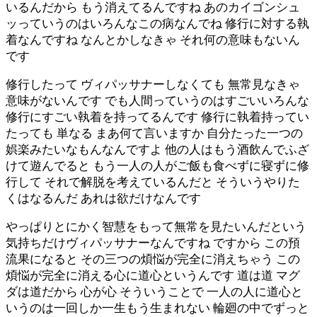
いるんだから もう消えてるんですね あのカイゴンシュ
ッっていうのはいろんなこの病なんでね 修行に対する執
着なんですね なんとかしなきゃ それ何の意味もないん
です
修行したって ヴィパッサナーしなくても 無常見なきゃ
意味がないんです でも人間っていうのはすごいいろんな
修行にすごい執着を持ってるんです 修行に執着持ってい
たっても 単なる まあ何て言いますか 自分たった一つの
娯楽みたいなもんなんですよ 他の人はもう酒飲んでふざ
けて遊んでると もう一人の人がご飯も食べずに寝ずに修
行して それで解脱を考えているんだと そういうやりた
くはなるんだ あれは欲だけなんです
やっぱりとにかく智慧をもって無常を見たいんだという
気持ちだけヴィパッサナーなんですね ですから この預
流果になると その三つの煩悩が完全に消えちゃう この
煩悩が完全に消える心に道心というんです 道は道 マグ
ダは道だから 心が心 そういうことで 一人の人に道心と
いうのは一回しか一生もう生まれない 輪廻の中でずっと