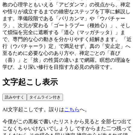
教の心理学ともいえる「アビダンマ」の視点から、禅定
や悟りが成立するまでの緻密なステップを丁寧に解説し
ます。準備段階である「パリカンマ」や「ウパチャー
ラ」、次元が変わる「ゴートラブー（種姓心）」、そし
て煩悩を完全に遮断する「道心（マッガチッタ）」ま
で、専門的な心の動きを分かりやすく紐解きます。 「近
行（ウパチャーラ）定」で満足せず、真の「安止定」へ
至るために必要な心のあり方や、禅定ごとの「喜び
（喜）」と「捨」の性質の違いまで網羅。瞑想の理論を
学び、より深い修行を目指す方必見の内容です。
文字起こし表示
読みやすく
タイムライン付き
AI文字起こしです。誤りは
こちら
へ。
今僕がこの黒板で書いたリストから見ると 全部七つ出て
こなくちゃいけないでしょうし ですからまた二つ残って