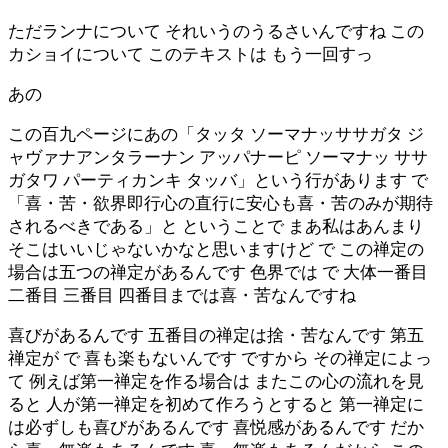
ただランナについて それいうのうるさいんですね この
カショイについて このテキストは もう一回すっ
あの
この百九ページにあの「タッタ ソーマナッササガタ ジ
ャヴァナアンタラーナン アッパナーピ ソーマナッ ササ
ガタワ パーティカンキ タッバ」という行があります で
「喜・苦・欲界即行心の直行に安心も喜・苦のみが期待
されるべきである」と ということで まあ私はあんまり
そこはいいじゃないかなと思いますけど で この禅定の
場合は五つの禅定があるんです 色界では で 大体一番目
二番目 三番目 四番目までは喜・苦なんですね
喜びがあるんです 五番目の禅定は捨・苦なんです 第五
禅定が で 喜も楽もないんです ですから その禅定によっ
て 例えば第一禅定を作る場合は またこの心の流れを見
ると 人が第一禅定を初めて作ろうとすると 第一禅定に
は必ずしも喜びがあるんです 喜悦感があるんです だか