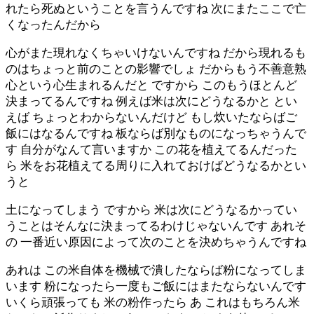
れたら死ぬということを言うんですね 次にまたここで亡
くなったんだから
心がまた現れなくちゃいけないんですね だから現れるも
のはちょっと前のことの影響でしょ だからもう不善意熟
心という心生まれるんだと ですから このもうほとんど
決まってるんですね 例えば米は次にどうなるかと とい
えば ちょっとわからないんだけど もし炊いたならばご
飯にはなるんですね 板ならば別なものになっちゃうんで
す 自分がなんて言いますか この花を植えてるんだった
ら 米をお花植えてる周りに入れておけばどうなるかとい
うと
土になってしまう ですから 米は次にどうなるかってい
うことはそんなに決まってるわけじゃないんです あれそ
の 一番近い原因によって次のことを決めちゃうんですね
あれは この米自体を機械で潰したならば粉になってしま
います 粉になったら一度もご飯にはまたならないんです
いくら頑張っても 米の粉作ったら あ これはもちろん米