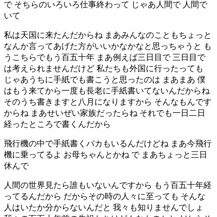
で そちらのいろいろ仕事終わって じゃあ人間で 人間で
いて
私は天国に来たんだからね まあみんなのこともちょっと
なんか言ってあげた方がいいかなかなと思っちゃうと も
うこちらでもう百五十年 まあ例えば三日目で 三日目で
は考えられませんだけど 私たちも外国に行ったっても
じゃあうちに手紙でも書こうと思ったのは まあまあ 僕
はもう来てから一度も長老に手紙書いてないんだからね
そのうち書きますと八月になりますから そんなもんです
からね まあせいぜい家族だったらね それでも一日二日
経ったところで書くんだから
飛行機の中で手紙書くバカもいるんだけどね まあ今飛行
機に乗ってるよ お母ちゃんとかね で まあちょっと三日
休んで
人間の世界見たら誰もいないんですから もう百五十年経
ってるんだから だからその時の人々に至っても そんな
人はいたか分からないんだと 我々も知りませんでしょ