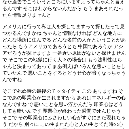
なた過去でこういうところにいますよってちゃんと言え
るんです そこはわからないんだから もう まあそれだっ
たら情報足りませんと
アメリカに行って私は人を探してますって探したって見
つかるんですかね ちゃんと情報なければ どんな地方に
どんな場所に住んでる どんな名前の人かということがあ
ったら もうアメリカであろうとも 中国であろうか アジ
アだろうが探せますよ 一番近い原因がないと探せません
で そこでこの地獄に行く人々の場合は もう法則性はち
ゃんと決まってあって まあ例えばいろんな悪いことをし
ていたんで 悪いことをするとどうせ心が暗くなっちゃう
んですね
そこで死ぬ時の最後のチッタイティ この ありますね そ
こであの即業心が生まれますから あれはエネルギーの心
なんですね で 悪いことを思い浮かんだら 即業心はどう
しても暗いんです 即業心が終わった瞬間で死んじゃう
そこで その即業心にふさわしい心がすぐにまた現れちゃ
う だから 別々に この生まれた心と人の生きてた時の心