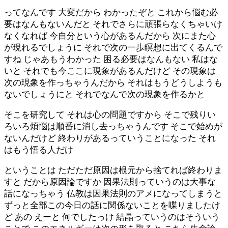
ってなんです 大変だから わかったぞと これから悩む必
要はなんもないんだと それでさらに頑張らなくちゃいけ
なくなれば 今自分という心があるんだから 次にまた心
が現れるでしょうに それで次の一歩瞑想に出てくるんで
すね じゃあもうわかった 困る必要はなんもない 私はな
いと それでも今ここに現象があるんだけど その現象は
次の現象を作っちゃうんだから それはもうどうしようも
ないでしょうにと それでなんで次の現象を作るかと
そこを研究して それは心の問題ですから そこで残りい
ろいろ煩悩は順番に消し去っちゃうんです そこで始めが
ないんだけど 終わりがあるっていうことになった それ
はもう悟る人だけ
ということは ただただ原因は根元から捨てれば終わりま
すと だから原因論ですか 因果法則っていうのは大事な
話になっちゃう 仏教は因果法則のアメになってしまうと
ずっと全部この今日の話に関係ないことを喋りましたけ
ど あの えーと 何でしたっけ 結晶っていうのはそういう