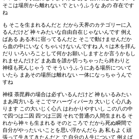
そこは場所から離れない で というふうな あの 存在です
ね
も そこを生まれるんだと だから天界のカテゴリーに入
るんだけど 神々みたいな自由自在じゃないんです 例え
ばある ある木に宿ってるんだと そこで動けませんだか
ら血の中にいなくちゃいけないんですね 人々は木を拝ん
だり いろいろことして何かお願いしますとか言うかもし
れませんだけど まあ血を誰か切っちゃったら終わりと
神様も死んじゃう で そういうふうにある場所について
いたら まあその場所は離れない 一体になっちゃうんで
すね
神様 荼毘葬の場合は必ずいるんだけど 神もいるみたい
まあ両方いる そこでマハーヴィパーカ 大いじく心八あ
ります この大いじく心八 はわかりやすいし この八の中
で四つは二因 四つは三因 それで普通の人間生まれる そ
れから神々も生まれる そのところで だから死ぬ瞬間で
自分がやったいいことを思い浮かんだら あ 私もよく頑
張って生きてきたんだと で 自分の人生について 例えば