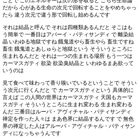
ことで このエネルギーは次の形を取ると こちら生命論
だから 心がある生命の次元で回転することをやめちゃっ
たら 違う次元で違う形で回転し始めるんです
それは結晶と呼んで それは四種類あるんだと そこはも
う簡単で 一番目はアパーイ・パティサンディ で 離染結
晶 いわゆる地獄ですね 餓鬼道やら畜生やら 畜生ですね
畜生 餓鬼道とあしゅらと地獄という そういうところに
生まれるんだと それは一つの生まれる場所 もう一つは
カーマスガティ 欲染 欲染臭結晶と いわゆるまあ欲って
いうのは
見て食べて味わって香り嗅いでいるということで そうい
う次元に行くんだと で カーマスガティという 具体的に
言えば この人間の世界はカーマスガティ 天国もカーマ
スガティ そういうところに生まれ変わる 生まれ変わる
んだ 三番目はルーパ・アヴィチャル・パティサンディ
禅定を作った人々は まあ色界に結晶するんです で 無色
界の禅定した人はアルーパ・アヴィチャル・パティサン
ディになっちゃうんです