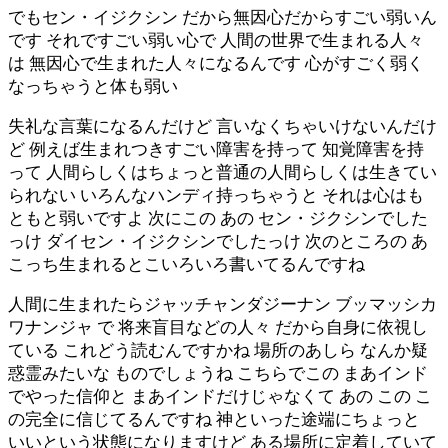
でもセン・イジクシン だから無因心だからすごい弱いん
です それですごい弱い心で 人間の世界で生まれる人々
は 無因心で生まれた人々になるんです 心がすごく弱く
なっちゃうと体も弱い
失礼な言葉になるんだけど 言いなくちゃいけないんだけ
ど 例えば生まれつきすごい障害を持って 知覚障害を持
って 人間らしくはちょっと普通の人間らしくは生きてい
られない いろんなハンディ持っちゃうと それは心はも
ともと弱いですよ 次にこの あの セン・ジクシンでした
っけ ダイセン・イジクシンでしたっけ 次のところの あ
こっち生まれるとこいろいろ書いてるんですね
人間に生まれたらジャッチャンダジーナン ブッマッシカ
ワナンジャ で 将来盲目などの人々 だから自身に依視し
ている これどう読むんですかね 場所のあしら なんか疑
惑霊みたいな ものでしょうね こちらでこの まあインド
でやった信仰と まあインドだけじゃなくて あの この こ
の完全に信じてるんですね 神といった途端にちょっと
いいという状態になりますけど ある場所に定着していて