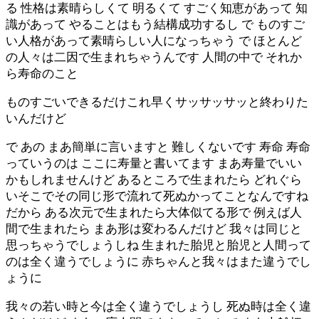
る 性格は素晴らしくて 明るくて すごく知恵があって 知
識があって やることはもう結構成功するし で ものすご
い人格があって素晴らしい人になっちゃう で ほとんど
の人々は二因で生まれちゃうんです 人間の中で それか
ら寿命のこと
ものすごいできるだけこれ早くサッサッサッと終わりた
いんだけど
で あの まあ簡単に言いますと 難しくないです 寿命 寿命
っていうのは ここに寿量と書いてます まあ寿量でいい
かもしれませんけど あるところで生まれたら どれぐら
いそこでその同じ形で流れて死ぬかってことなんですね
だから ある次元で生まれたら大体似てる形で 例えば人
間で生まれたら まあ形は変わるんだけど 我々は同じと
思っちゃうでしょうしね 生まれた胎児と胎児と人間って
のは全く違うでしょうに 赤ちゃんと我々はまた違うでし
ょうに
我々の若い時と今は全く違うでしょうし 死ぬ時は全く違