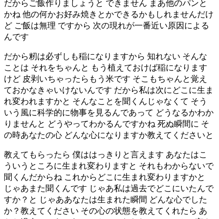
だからご飯作りましょうと できません まあ他のパンと
かね 他の何かお好み焼きとかできるかもしれませんだけ
ど ご飯は無理 ですから 次の現れが一番近い原因による
んです
だから籾は必ずしも稲になりますから 知れない そんな
ことは それをちゃんと もう植えておけば稲になります
けど 皮剥いちゃったらもう米です そこもちゃんと覚え
ておかなきゃいけないんです だから私は次にどこに生ま
れ変われますかと そんなことを聞くんじゃなくて そう
いう風に科学的に物事を見るんであって どうなるかわか
りませんと どうやってわかるんですかね 死ぬ瞬間に そ
の時あなたの心 どんな心になりますか教えてくださいと
教えてもらったら 僕ははっきりと言えます あなたはこ
ういうところに生まれ変わりますと それもわからないで
聞くんだからね これからどこに生まれ変わりますかと
じゃあまた聞くんです じゃあ私は過去でどこにいたんで
すか？と じゃああなたは生まれた瞬間 どんな心でした
か？教えてください その心の状態を教えてくれたら あ