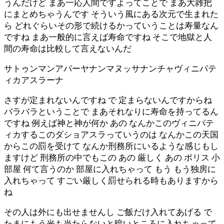
うんだけど まあ一応人間ですよってことで まあ大雑把
にまとめちゃうんです そういう風にある次元で生まれた
ら どれぐらいその形で続けるかっていうことは寿量なん
ですね まあ一般的に言えば寿命ですね そこで地獄と人
間の寿命は比較して言えないんだ
サトゥンマンアパーヤナンマヌッサナンチャヴィニパテ
ィカアスラーナ
さすが定まれないんですね で 定まらないんですからね
バラバラということで まあそれなりに寿命を持ってるん
ですね 例えば神と神が何か あの なんかこのヴィニパテ
ィカするこのダショアスラっていうのは なんかこの天国
からこの罰を受けて なんか刑務所にいるような感じもし
ますけど 刑務所の中でもこの あの 厳しく あの ポリス 小
部屋 何て言うのか 部屋に入れちゃって もう もう独房に
入れちゃって すごい厳しく罰せられる時もありますから
ね
その人は外にも出せませんし ご飯だけ入れてあげる で
たまにもう光も当たらないと暗いところに入れちゃって