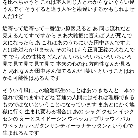
を比べちゃうと これは本人同じ人とわからないぐらい違
うんです そうすると違う人やと勘違いするかもしれませ
んだけど
近寄って近寄って一番近い原因見ると あ 同じ流れだと
見えるんです ですから まあ大雑把に言えば 人が死んで
犬になったら あ これはあのうちにいた田中さんですよ
とは絶対わかりません その時はもう正真正銘の犬なんで
す でも 犬の性格をどんどん いろいろいろいろいろいろ
見て見て見て見て見て 本来の心のね 方向性なんか見る
と あれなんか田中さん似てるんだ [笑い]ということはわ
かる可能性はあるんです
そういう風にこの輪廻転生のことはあの きちんと一本の
流れで流れますけどね 普通の人間にはそれは理解できる
ものではないということになっています まあとにかく地
獄に行く 生まれ変わる場合は あの シャグ クセン イジク
センの えーとスイドーシン ウペッカアプサラウィパカ
ウペッカサハガタンサンティーラナチッタンという心で
生まれるんです