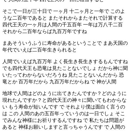
そこで一日が三十日で 一ヶ月 十二ヶ月と一年で このよ
うな二百年であると またそれからまたそれで計算する
四代王天の一ヶ月は人間の千五百年 一年は万八千二百
それから二百年ならば九百万年ですね
まあそういうふうに寿命があるということで まあ天国の
年代でいえば二百年生きられると
人間でいえば九百万年 よく長生き長生きするもんですね
でも四代天王も恐竜は見たことないでしょ だから神に聞
いたってわからないだろうね 見たことないんだから 恐
竜とか 百万年だから 九百万年だからね で 神が人間
地球で人間はどのように出てきたんですか？どのように
現れたんですか？と四代天王の神々に聞いてもわからな
い もう寿命が短いんです で それより僕は面白く言うの
は この 人間のあの五百年っていうのは一日でしょ そこ
でみんな神様にお祈りするんですね で 私たちは問題が
あると 神様お願いしますと言っちゃうんです で 人間の