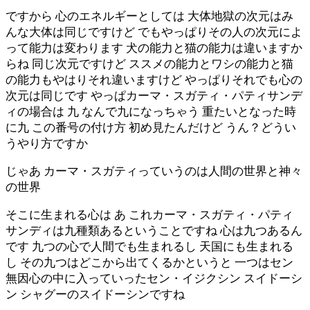
ですから 心のエネルギーとしては 大体地獄の次元はみ
んな大体は同じですけど でもやっぱりその人の次元によ
って能力は変わります 犬の能力と猫の能力は違いますか
らね 同じ次元ですけど ススメの能力とワシの能力と猫
の能力もやはりそれ違いますけど やっぱりそれでも心の
次元は同じです やっぱカーマ・スガティ・パティサンデ
ィの場合は 九 なんで九になっちゃう 重たいとなった時
に九 この番号の付け方 初め見たんだけど うん？どうい
うやり方ですか
じゃあ カーマ・スガティっていうのは人間の世界と神々
の世界
そこに生まれる心は あ これカーマ・スガティ・パティ
サンディは九種類あるということですね 心は九つあるん
です 九つの心で人間でも生まれるし 天国にも生まれる
し その九つはどこから出てくるかというと 一つはセン
無因心の中に入っていったセン・イジクシン スイドーシ
ン シャグーのスイドーシンですね