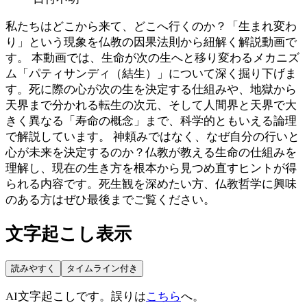
私たちはどこから来て、どこへ行くのか？「生まれ変わ
り」という現象を仏教の因果法則から紐解く解説動画で
す。 本動画では、生命が次の生へと移り変わるメカニズ
ム「パティサンディ（結生）」について深く掘り下げま
す。死に際の心が次の生を決定する仕組みや、地獄から
天界まで分かれる転生の次元、そして人間界と天界で大
きく異なる「寿命の概念」まで、科学的ともいえる論理
で解説しています。 神頼みではなく、なぜ自分の行いと
心が未来を決定するのか？仏教が教える生命の仕組みを
理解し、現在の生き方を根本から見つめ直すヒントが得
られる内容です。死生観を深めたい方、仏教哲学に興味
のある方はぜひ最後までご覧ください。
文字起こし表示
読みやすく
タイムライン付き
AI文字起こしです。誤りは
こちら
へ。