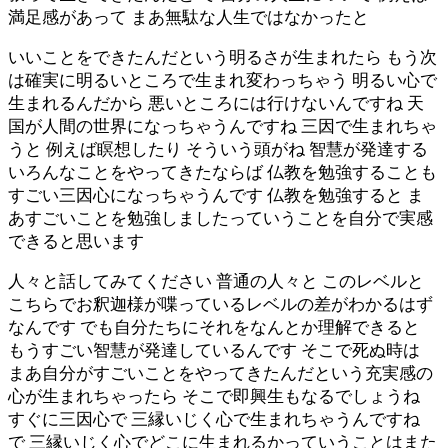
満足感があって まあ無駄な人生ではなかったと
いいことをできたんだという明るさが生まれたら もう次
は確実に明るいところで生まれ変わっちゃう 明るい心で
生まれるんだから 悪いところには行けないんですね 天
国が人間の世界になっちゃうんですね 三因で生まれちゃ
うと 例えば瞑想したり そういう頭がね 智慧が発達する
いろんなことをやってきたならば 仏教を勉強することも
すごい三因心になっちゃうんです 仏教を勉強すると ま
あすごいことを勉強しましたっていうことを自分で実感
できると思います
人々と話してみてください 普通の人々と このレベルと
こちらでお釈迦様が喋っているレベルの差がわかるはず
なんです でも自分たちにそれをなんとか理解できると
もうすごい智慧が発達しているんです そこで死ぬ時は
まあ自分がすごいことをやってきたんだという充実感の
心が生まれちゃったら そこで即興生もなるでしょうね
すぐに三因心で 三縁いじく心で生まれちゃうんですね
で 三縁いじく心でどこに生まれるかっていうことはまた