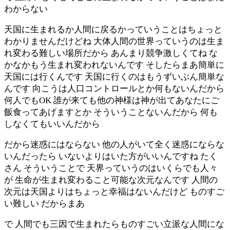
わからない
天国に生まれるか人間に戻るかっていうことはちょっと
わかりませんだけどね 大体人間の世界っていうのは生ま
れ変わる難しい場所だから あんまり競争激しくてね な
かなかもう生まれ変われないんです そしたらまあ簡単に
天国には行くんです 天国に行くのはもうずいぶん簡単な
んです 向こうは人口コントロールとか何もないんだから
何人でもOK 誰が来ても他の神様は神が出てあなたにご
飯食ってあげますとか そういうことないんだから 何も
しなくてもいいんだから
だから迷惑にはならない 他の人がいて全く迷惑にならな
いんだったら いないよりはいた方がいいんですね たく
さん そういうことで 天界っていうのはいくらでも人々
が 生命が生まれ変わること可能な次元なんです 人間の
次元は天国よりはちょっと幸福はないんだけど ものすご
い難しい だからまあ
で 人間でも三因で生まれたらものすごい立派な人間にな