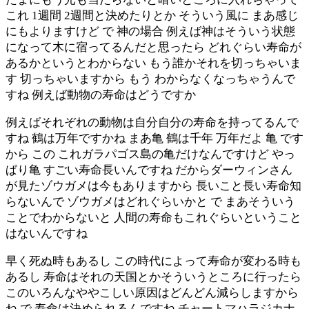
これ 1週間 2週間と決めたりとか そういう風に まあ感じ
にもよりますけど で 神の場合 例えば神はそういう状態
になって木に宿ってるんだと思ったら どれぐらい寿命が
あるかというとわからない もう誰かそれを切っちゃいま
す 切っちゃいますから もう わからなくなっちゃうんで
すね 例えば動物の寿命はどうですか
例えばそれぞれの動物は自分自分の寿命を持ってるんで
すね 鶴は万年ですかね まあ亀 鶴は千年 万年だよ 亀 です
から この これガラパゴス島の亀だけなんですけど やっ
ぱり亀 すごい寿命長いんですね だからダーウィンさん
が見たゾウガメは今もありますから 長いこと長い寿命知
らないんで ゾウガメはどれぐらいかと で まあそういう
ことでわからないと 人間の寿命もこれぐらいということ
はないんですね
早く死ぬ時もあるし この時代によって寿命が変わる時も
あるし 寿命はそれの天国とかそういうところに行ったら
このいろんなややこしい原因はどんどん減らしますから
ね で 寿命は決められるんですね チャートマハラジカナ