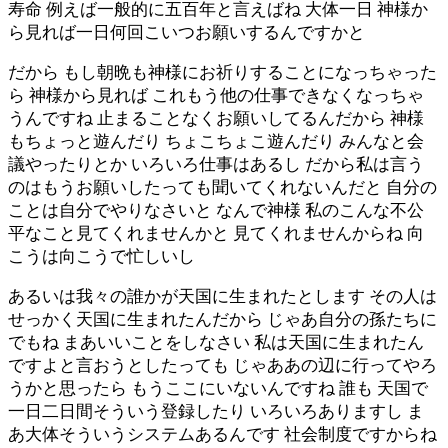
寿命 例えば一般的に五百年と言えばね 大体一日 神様か
ら見れば一日何回こいつお願いするんですかと
だから もし朝晩も神様にお祈りすることになっちゃった
ら 神様から見れば これもう他の仕事できなくなっちゃ
うんですね 止まることなくお願いしてるんだから 神様
もちょっと遊んだり ちょこちょこ遊んだり みんなと会
議やったりとか いろいろ仕事はあるし だから私は言う
のはもうお願いしたっても聞いてくれないんだと 自分の
ことは自分でやりなさいと なんで神様 私のこんな不公
平なこと見てくれませんかと 見てくれませんからね 向
こうは向こうで忙しいし
あるいは我々の誰かが天国に生まれたとします その人は
せっかく天国に生まれたんだから じゃあ自分の孫たちに
でもね まあいいことをしなさい 私は天国に生まれたん
ですよと言おうとしたっても じゃああの辺に行ってやろ
うかと思ったら もうここにいないんですね 誰も 天国で
一日二日間そういう登録したり いろいろありますし ま
あ大体そういうシステムあるんです 社会制度ですからね