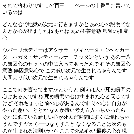
それで終わりです この百三十二ページの十番目に書いて
いるのは
どんな心で地獄の次元に行きますかと あの心の説明でな
んとか心が出ましたね あれは あの不善意熟 釈迦の推度
心
ウパーリボディーはアクサラ・ヴィパータ・ウペッカー
タ・ハガタ・サンティールナ・チッタンという あの十八
の無因心のセットの中に入ってあったんです その無因心
意熟 無因意熟心で この低い次元で生まれちゃうんです
人間より低い次元で生まれちゃうんです
ここで何を言ってますかというと 例えば人が死ぬ瞬間の
心はあるんですね 死ぬ瞬間の心は生まれた心と同じです
けど それちょっと前の心があるんです その心に自分が
やった悪いこととか なんか暗い考え方入っちゃったら
それに似ている新しい心が死んだ瞬間にすぐに現れちゃ
うんです だから一つなくすこと なくなることは次のも
のが生まれる法則だから ここで死ぬ心が 最後の心が現