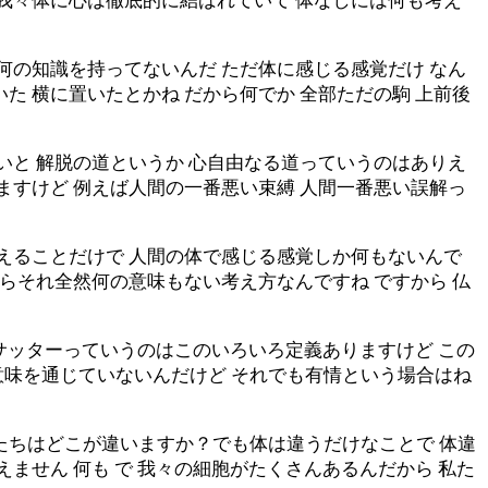
 我々体に心は徹底的に結ばれていて 体なしには何も考え
何の知識を持ってないんだ ただ体に感じる感覚だけ なん
た 横に置いたとかね だから何でか 全部ただの駒 上前後
いと 解脱の道というか 心自由なる道っていうのはありえ
ますけど 例えば人間の一番悪い束縛 人間一番悪い誤解っ
見えることだけで 人間の体で感じる感覚しか何もないんで
からそれ全然何の意味もない考え方なんですね ですから 仏
 サッターっていうのはこのいろいろ定義ありますけど この
意味を通じていないんだけど それでも有情という場合はね
たちはどこが違いますか？でも体は違うだけなことで 体違
ません 何も で 我々の細胞がたくさんあるんだから 私た