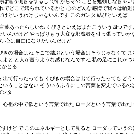
時は違う働きをするし ですからその ことを勉強しなきゃい
それでどこで縛られているかと 心のどんな感情で我々は輪
だけというわけじゃないんです このガンタ 結びといえば
う言葉あったらしいね くびきといえばまたこういう四つです
いたいんだけど やっぱりもう大変な邪魔者を引っ張っていか
から 心は自由になりたいんだけど
びきの場合はね そこで結ぶという場合はそうじゃなくて ま
んよと と人が言うような感じなんですね 私の足にこれがつ
なかとる
 出て行ったっても くびきの場合は出て行ったっても ど
るということはない そういうふうにこの言葉を変えているの
ガンタ
す 心祖の中で欲という言葉で出た ローダという言葉で出た
すけど で このエネルギーとして見ると ローダっていうの