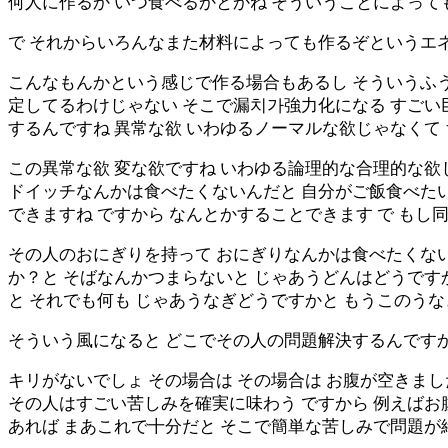
何人に作るか いつ食べるかとかね そういうことによっ
で それからいろんなまた材料によっても作るぞというエ
こんなもんかという感じで作る場合もあるし そういうふう
定してるわけじゃない そこで漏치가強力化になる すご
するんですね 異常な欲 いわゆるノーマルな欲じゃなくて 
この異常な欲 変な欲ですね いわゆる論理的な合理的な欲
ドイッチなんかは食べたくないんだと 自分がご飯食べた
できますね ですから なんとかすることできます で もし
その人のおにぎりを持って おにぎりなんかは食べたくな
か？と そばなんかつまらないと じゃあうどんはどうです
と それでも何も じゃあうなぎどうですかと もうこのう
そういう風になると どこでその人の問題解決するんです
キリがないでしょ その場合は その場合は お腹が空きま
その人はすごい苦しみを確実に味わう ですから 例えば
あれば まあこれで十分だと そこで簡単な苦しみで問題が