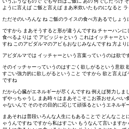
いうふうなもので でも今日はご飯に あの 何でしたっけ 
ように言えば ご飯と言えば まあ米炊いたものになると 
ただそのいろんな ね ご飯のライスの食べ方あるでしょう
ですから まあそうすると形が違うんですね チャーハンに
食べるよりは で アビッジャという これはイッチャーと
すね このアビダルマのアビもおなじみなんですね 方より
アビダルマでは イッチャーという言葉っていうのは欲で
そのイッチャーっていうのはすごく欲しがるという意欲 
すごい強力的に欲しがるということ ですから 欲と言え
ですね
だから心臓がエネルギーが尽くんですね 例えば努力しま
ずやっちゃうし まあ時々はまあそこそこお茶おせんべい
ゃないんで そのその目的に応じて頑張るというエネルギ
まあそれは普段いろんな人生にもあることで どんなこと
ゃうんですね ですから私はすごい もうなんて言いますか