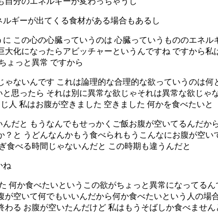
ても自分のエネルギーが変わっちゃうし
ネルギーが出てくる食材がある場合もあるし
に この心の心臓っていうのは 心臓っていうもののエネルギ
い巨大化になったらアビッチャーというんですね ですから
ちょっと異常 ですから
じゃないんです これは論理的な合理的な欲っていうのは何
いと思ったら それは別に異常な欲じゃそれは異常な欲じゃな
同じ人 私はお腹が空きました 空きました 何かを食べたいと
いんだと もうなんでもせっかくご飯お腹が空いてるんだから
か？と うどんなんかもう食べられもうこんなにお腹が空い
なぎ食べる時間じゃないんだと この時期も違うんだと
かね
した 何か食べたいというこの欲がちょっと異常になってるん
お腹が空いて何でもいいんだから何か食べたいという人の場合
終わる お腹が空いたんだけど 私はもうそばしか食べません