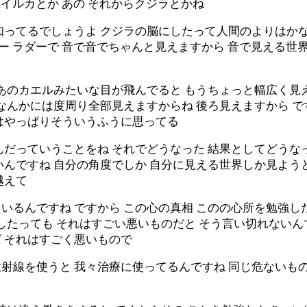
 イルカとか あの それからクジラとかね
知ってるでしょうよ クジラの脳にしたって人間のよりはか
のー ラダーで 音で音でちゃんと見えますから 音で見える世
あのカエルみたいな目が飛んでると もうちょっと幅広く見
なんかには度周り全部見えますからね 後ろ見えますから で
はやっぱりそういうふうに思ってる
だっていうことをね それでどうなった 結果としてどうな
んですね 自分の角度でしか 自分に見える世界しか見ようと
越えて
いるんですね ですから この心の真相 このの心所を勉強
したっても それはすごい悪いものだと そう言い切れないん
 それはすごく悪いもので
射線を使うと 我々治療に使ってるんですね 同じ危ないも