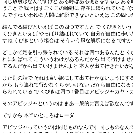
同じ放射線なんですけど ある時はある働きをするし ある
うことで 我々はすごくこの輪廻に 存在に縛られている 
んですね いわゆる人間に解脱できないといえば この四つ
結んでる結びといえば この四つですよと で くびきとい
くびきといえば やっぱり結ばれていて 自分が自由に歩
すね くびきという場合は そういう風な解釈になる です
どこかで足を引っ張られている それは四つあるんだと く
れに結ばれて こういうわけがあるんだから 出て行けませ
てるんだから出ていけませんよと 本人が出て行きたいが
また別の話で それは言い訳にして出て行かないようにする
から もう連れて行かなくちゃいけない だから自由にな
らわれている で くびきは四つ 1番目はアビッジャカヤ・
そのアビッジャというのは まあ一般的に言えば欲なんで
ですから 本当のところはローダ
アビッジャっていうのは同じものなんです 同じものなんで