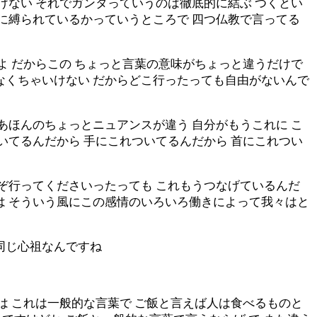
けない それでガンタっていうのは徹底的に結ぶ つくとい
廻に縛られているかっていうところで 四つ仏教で言ってる
よ だからこの ちょっと言葉の意味がちょっと違うだけで
なくちゃいけない だからどこ行ったっても自由がないんで
あほんのちょっとニュアンスが違う 自分がもうこれに こ
いてるんだから 手にこれついてるんだから 首にこれつい
うぞ行ってくださいったっても これもうつなげているんだ
は そういう風にこの感情のいろいろ働きによって我々はと
同じ心祖なんですね
は これは一般的な言葉で ご飯と言えば人は食べるものと