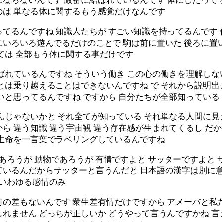
ならないんです 厳密に結ばれているんです 体にしたって
のは 単なる体に関するもう感覚だけなんです
てるんですね 知識人たちが すごい知識を持ってるんです 
いろいろ遊んでるだけのことで 駒は前に置いた 後ろに置い
ては 全部もう体に関する事だけです
ばれているんですね そういう働き この心の働きを理解しな
とは乗り越えることはできないんですね で それから説明出
いと思ってるんですね ですから 自分たちが全部知っている
んじゃないかと それ全てが知っている それ単なる人間に
ら 違う知識 違う宇宙観 違う存在感が生まれてくるし だ
全生命を一言葉でラベリングしているんですね
であろうが 動物であろうが 有情ですよと サッターですよと
ているんだからサッターと言うんだと 日本語の漢字は別に
ういわゆる感情のみ
何の差もないんです 衆生差有情だけですから アメーバと私
れません どっちが正しいか どうやって言うんですかね 言え