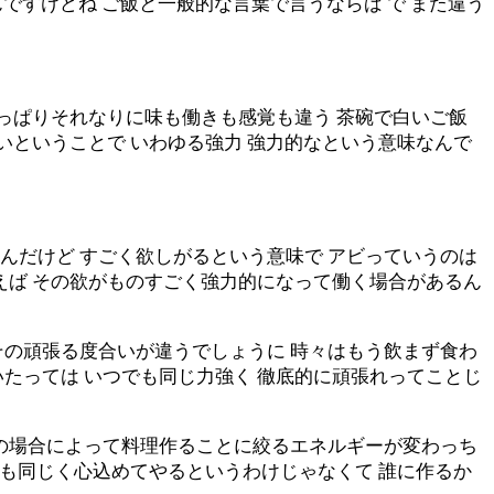
んですけどね ご飯と一般的な言葉で言うならば で また違う
やっぱりそれなりに味も働きも感覚も違う 茶碗で白いご飯
いということで いわゆる強力 強力的なという意味なんで
んだけど すごく欲しがるという意味で アビっていうのは
えば その欲がものすごく強力的になって働く場合があるん
その頑張る度合いが違うでしょうに 時々はもう飲まず食わ
たっては いつでも同じ力強く 徹底的に頑張れってことじ
その場合によって料理作ることに絞るエネルギーが変わっち
でも同じく心込めてやるというわけじゃなくて 誰に作るか