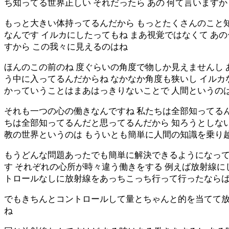
ち知ってる世界正しい それだったら あの 何て言いますか
もっと大きい体持ってるんだから もっとたくさんのこと
なんです イルカにしたってもね まあ視覚ではなくて あ
すから この我々に見えるのはね
ほんのこの前のね 度ぐらいの角度で物しか見えませんし 
う中に入ってるんだからね なかなか角度も狭いし イルカ
かっていうことはまあはっきりないことで 人間というの
それも一つの心の働きなんですね 私たちは全部知ってるん
ちは全部知ってるんだと思ってるんだから 知ろうとしない
教の世界というのは もういとも簡単に人間の知識を乗り
もうどんな問題あったでも簡単に解決できるようになって
す それぞれの心所が時々違う働きをする 例えば放射線に
トロールなしに放射線をあっちこっち行って行ったならば
でもきちんとコントロールして量とちゃんと的を当てて放
ね