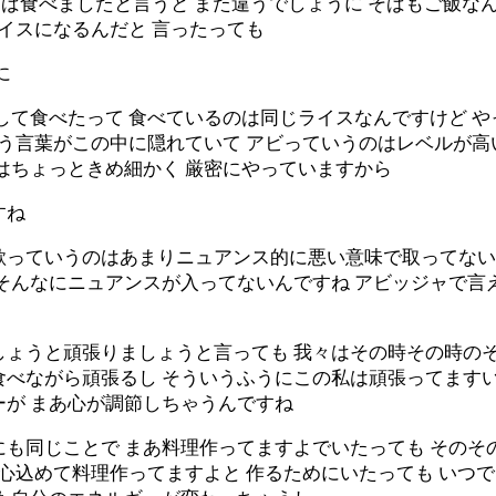
そば食べましたと言うと また違うでしょうに そばもご飯な
ライスになるんだと 言ったっても
に
して食べたって 食べているのは同じライスなんですけど 
いう言葉がこの中に隠れていて アビっていうのはレベルが高
はちょっときめ細かく 厳密にやっていますから
すね
欲っていうのはあまりニュアンス的に悪い意味で取ってない
ばそんなにニュアンスが入ってないんですね アビッジャで言
しょうと頑張りましょうと言っても 我々はその時その時の
食べながら頑張るし そういうふうにこの私は頑張ってますい
ーが まあ心が調節しちゃうんですね
にも同じことで まあ料理作ってますよでいたっても その
 心込めて料理作ってますよと 作るためにいたっても いつ