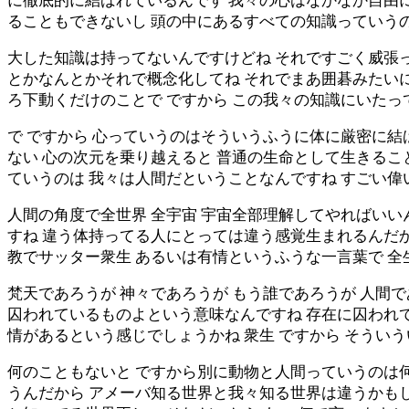
に徹底的に結ばれているんです 我々の心はなかなか自由に
ることもできないし 頭の中にあるすべての知識っていう
大した知識は持ってないんですけどね それですごく威張っ
とかなんとかそれで概念化してね それでまあ囲碁みたいに
ろ下動くだけのことで ですから この我々の知識にいたっ
で ですから 心っていうのはそういうふうに体に厳密に結
ない 心の次元を乗り越えると 普通の生命として生きるこ
ていうのは 我々は人間だということなんですね すごい偉
人間の角度で全世界 全宇宙 宇宙全部理解してやればいい
すね 違う体持ってる人にとっては違う感覚生まれるんだか
教でサッター衆生 あるいは有情というふうな一言葉で 
梵天であろうが 神々であろうが もう誰であろうが 人間
囚われているものよという意味なんですね 存在に囚われ
情があるという感じでしょうかね 衆生 ですから そうい
何のこともないと ですから別に動物と人間っていうのは
うんだから アメーバ知る世界と我々知る世界は違うかもし