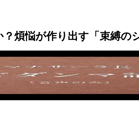
？煩悩が作り出す「束縛のシ