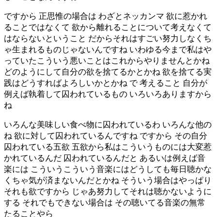
ですから 正思惟の場合は わざとネッカンマ 欲に惹かれ
ることではなくて 欲から離れることについて考えなくて
はならないということ だからそれはすごい努力しなくち
ゃ生まれるものじゃないんですね いわゆる今まで私はや
っていたこういう悪いことはこれからやりませんとかね
どのようにして自分の欲を捨てるかとかね 欲を捨てる実
践はどうすればよろしいかとかね で 考えること 自分が
例えば執着して囚われているもの いろいろありますから
ね
いろんな美味しい食べ物に囚われているわ いろんな他の
ね 欲に対して囚われているんですね ですから その自分
囚われている五欲 五欲から私はこういうものには大変惹
かれているんだ 囚われているんだと あるいは例えば音
楽には こういうこういう音楽にはどうしても毎日聴かな
くちゃ気が済まないんだとかね そういう場合はやっぱり
それも欲ですから じゃあ努力してそれは聴かないように
する それでもできない場合は その聴いてる音楽の無常
たることやら