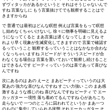
ずヴィタッカがあるかというと それはそうじゃないんで
すね 言葉なしに もう言葉抜けてでも観察することはで
きますからね
で 普通では最初はどんな瞑想 例えば言葉をもって瞑想
し始めなくちゃいけないし 徐々に物事を明確に見えるよ
うになってくると まあ言葉は遅くなってしまってね そ
れより早く現象が生滅変化してきますので 言葉で確認す
るっていうこと 観察するっていうことはなかなか合わな
くなっちゃいますね スピードが そういうスピードが合
わなくなる場合は 言葉を置いておいて観察し続けること
はできるんです ピーティっていうのは喜であって喜びな
んですね
次にあるのは あの えーと まあピーティっていうのは大
変あの 強力な喜びなんですね すごい力強い この まあ感
激するような感じのね 喜びなんですね ピーティ で エー
カッガター 一境性 落ち着めてるんですね 心があちこち
走らないで 一つのところに囚われてというか まあ一つ
のものに集中していられる状態 それエーカッガター そ