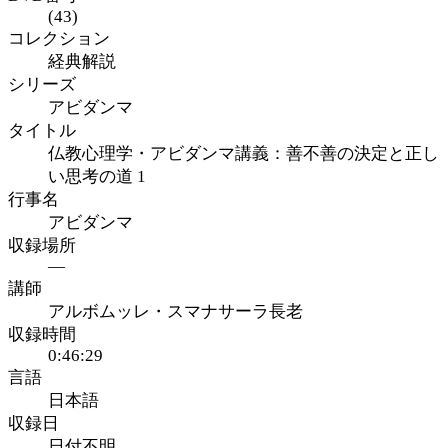
(43)
コレクション
経典解説
シリーズ
アビダンマ
タイトル
仏教心理学・アビダンマ講義：善不善の決定と正し
い思考の道 1
行事名
アビダンマ
収録場所
—
講師
アルボムッレ・スマナサーラ長老
収録時間
0:46:29
言語
日本語
収録日
日付不明