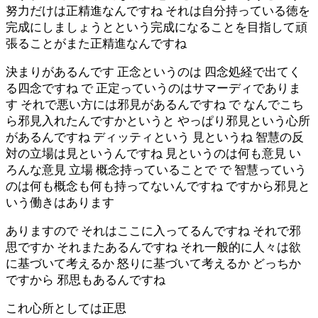
努力だけは正精進なんですね それは自分持っている徳を
完成にしましょうとという完成になることを目指して頑
張ることがまた正精進なんですね
決まりがあるんです 正念というのは 四念処経で出てく
る四念ですね で 正定っていうのはサマーディでありま
す それで悪い方には邪見があるんですね で なんでこち
ら邪見入れたんですかというと やっぱり邪見という心所
があるんですね ディッティという 見というね 智慧の反
対の立場は見というんですね 見というのは何も意見 い
ろんな意見 立場 概念持っていることで で 智慧っていう
のは何も概念も何も持ってないんですね ですから邪見と
いう働きはあります
ありますので それはここに入ってるんですね それで邪
思ですか それまたあるんですね それ一般的に人々は欲
に基づいて考えるか 怒りに基づいて考えるか どっちか
ですから 邪思もあるんですね
これ心所としては正思