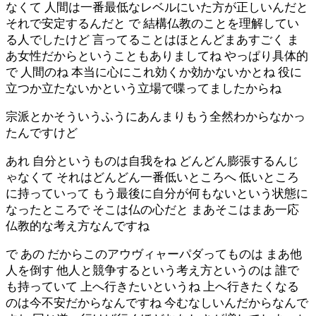
なくて 人間は一番最低なレベルにいた方が正しいんだと
それで安定するんだと で 結構仏教のことを理解してい
る人でしたけど 言ってることはほとんどまあすごく ま
あ女性だからということもありましてね やっぱり具体的
で 人間のね 本当に心にこれ効くか効かないかとね 役に
立つか立たないかという立場で喋ってましたからね
宗派とかそういうふうにあんまりもう全然わからなかっ
たんですけど
あれ 自分というものは自我をね どんどん膨張するんじ
ゃなくて それはどんどん一番低いところへ 低いところ
に持っていって もう最後に自分が何もないという状態に
なったところで そこは仏の心だと まあそこはまあ一応
仏教的な考え方なんですね
で あの だからこのアウヴィャーパダってものは まあ他
人を倒す 他人と競争するという考え方というのは 誰で
も持っていて 上へ行きたいというね 上へ行きたくなる
のは今不安だからなんですね 今むなしいんだからなんで