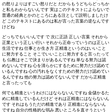
の怒りよりはすごい怒りだと だからもうどちらどっちか
と私もわからないんです 実はこのテキストによらないで
普通の経典とかのところにある注として説明しましたけ
ど このテキストにあるのは私が言った言葉の逆なんです
けどね
どっちでもいいんです で 次に正語 正しい言葉 それから
正業という正しい行い それから正命っていうのは正しい
生活ですね 仕事とか生き方 正精進というのはいいこと
に努力すること そこでいいことに努力すると言ったって
も 仏教はそこで決まりがあるんですね 単なる努力は認
めないんですね 心を清らかにするために努力だけ認めて
いるんですね 心の汚れをなくすための努力だけ認めてい
るんですね 他の努力は認めてないんです だから正精進
と言ったっても
何でも精進というわけにはならないんですね 金儲かるた
めに精進しているんだけど それは正精進にはならないん
です それはもうただの精進であり 正精進にならないん
ですね 自分の性格的な弱み 悪いところを直そうという