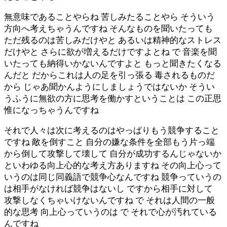
無意味であることやらね 苦しみたることやら そういう
方向へ考えちゃうんですね そんなものを聞いたっても
ただ残るのは苦しみだけやと あるいは精神的なストレス
だけやと さらに欲が増えるだけですよとね で 音楽を聞
いたっても納得いかないんですよと もっと聞きたくなる
んだと だからこれは人の足を引っ張る 毒されるものだ
から じゃあ聞かんようにしましょうではないか そうい
うふうに無欲の方に思考を働かすということは この正思
惟になっちゃうんですね
それで人々は次に考えるのはやっぱりもう競争すること
ですね 敵を倒すこと 自分の嫌な条件を全部もう片っ端
から倒して攻撃して壊して 自分が成功するんじゃないか
といわゆる向上心的な考え方ありますね その向上心って
いうのは同じ同義語で競争心なんですね 競争っていうの
は相手がなければ競争はないし ですから相手に対して
攻撃しなくちゃいけないんですね で それは人間の一般
的な思考 向上心っていうのは で それで心が汚れている
んですね