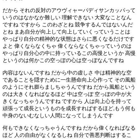
だから それの反対のアウヴィャーパディサンカッパって
いうのはなかなか難しい 理解できない 大変なことなん
ですね ですから このわざとね 競争するんではないんだ
とね まあ自分が向上して向上していくっていうことは
やっぱり自分の精神的な状態はさらに悪くなるだけです
よと 偉くならなくちゃ 偉くならなくちゃっていうのは
やっぱり自分心の中に持っているこの高慢というか 高慢
というのは何かこの空っぽの心は空っぽなんですね
内容はないんですね だから中の虚しさ 中は精神的な空
であることを隠すために一生懸命向上心作って その風船
のようにそれ膨らましちゃうんですね だから風船という
のは大きくなればなるほど 中は空っぽ 空っぽの中が大
きくなっちゃうんですね ですから 人は向上心を持って
頑張って成長というものを成長すればするほど,もう何も
中身のないむなしい人間になってしまうんです
何もできなくなっちゃうんですね だから偉くなればなる
ほど 人の自由がなくなるしね 自分で善悪判断はするこ