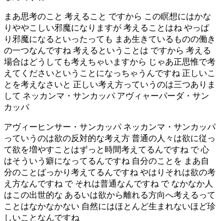
まあ思考のこと 考えること ですから この瞑想にはかな
りややこしい邪魔になりますが 考えることはね やっぱ
り邪魔になるといったっても まあ生きているものの働き
の一つなんですね 考えるということは ですから 考える
場合はどうしても考えちゃいますから じゃあ正思惟で考
えてくださいということになっちゃうんですね 正しいこ
とを考えなさいと 正しい考え方っていうのは三つありま
して ネッカンマ・サンカッパ アヴィャーパーダ・サン
カッパ
アヴィーヒンサー・サンカッパ ネッカンマ・サンカッパ
っていうのは欲の反対的な考え方 普通の人々は欲に従っ
て欲を増やすことはずっと時間考えてるんですね で 心
はそういう癖になってるんですね 自分のことを まあ自
分のことばっかり考えてるんですね やはりそれは欲の考
え方なんですね で それは普通なんですね で なかなか人
はこの出世的な あるいは欲から離れる方向へ考えるって
ことはなかなかない 自然にはほとんど生まれないほど珍
しいことなんですね