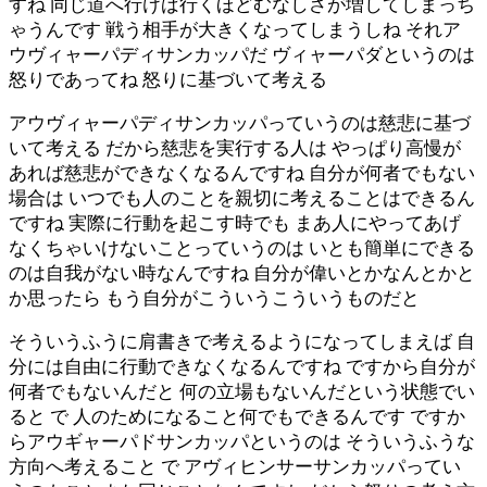
すね 同じ道へ行けば行くほどむなしさが増してしまっち
ゃうんです 戦う相手が大きくなってしまうしね それア
ウヴィャーパディサンカッパだ ヴィャーパダというのは
怒りであってね 怒りに基づいて考える
アウヴィャーパディサンカッパっていうのは慈悲に基づ
いて考える だから慈悲を実行する人は やっぱり高慢が
あれば慈悲ができなくなるんですね 自分が何者でもない
場合は いつでも人のことを親切に考えることはできるん
ですね 実際に行動を起こす時でも まあ人にやってあげ
なくちゃいけないことっていうのは いとも簡単にできる
のは自我がない時なんですね 自分が偉いとかなんとかと
か思ったら もう自分がこういうこういうものだと
そういうふうに肩書きで考えるようになってしまえば 自
分には自由に行動できなくなるんですね ですから自分が
何者でもないんだと 何の立場もないんだという状態でい
ると で 人のためになること何でもできるんです ですか
らアウギャーパドサンカッパというのは そういうふうな
方向へ考えること で アヴィヒンサーサンカッパってい