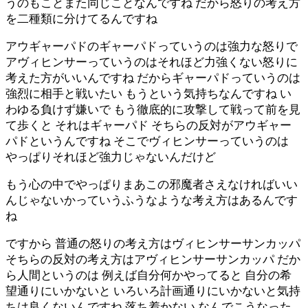
うのもことまた同じことなんですね だから怒りの考え方
を二種類に分けてるんですね
アウギャーパドのギャーパドっていうのは強力な怒りで
アヴィヒンサーっていうのはそれほど力強くない怒りに
考えた方がいいんですね だからギャーパドっていうのは
強烈に相手と戦いたい もうという気持ちなんですね い
わゆる負けず嫌いで もう徹底的に攻撃して戦って前を見
て歩くと それはギャーパド そちらの反対がアウギャー
パドというんですね そこでヴィヒンサーっていうのは
やっぱりそれほど強力じゃないんだけど
もう心の中でやっぱりまあこの邪魔者さえなければいい
んじゃないかっていうふうなような考え方はあるんです
ね
ですから 普通の怒りの考え方はヴィヒンサーサンカッパ
そちらの反対の考え方はアヴィヒンサーサンカッパ だか
ら人間というのは 例えば自分何かやってると 自分の希
望通りにいかないと いろいろ計画通りにいかないと気持
ちは良くないんですね 落ち着かない なんでこうなった