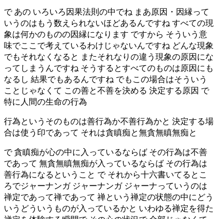
で あの いろいろ因果法則の中でね まあ原因・因縁って
いうのはもう数えられないほどあるんですね すべての現
象は何かのものの因縁になります ですから そういう意
味でここで考えているわけじゃないんですね どんな現象
でもそれなくなると またそれなりの違う現象の原因にな
ってしまうんですね そうするとすべてのものは原因にも
なるし 結果でもあるんですね でもこの場合はそういう
ことじゃなくて この善と不善を決める 決定する原因 で
特に人間の生命の行為
行為というそのものは善行為か不善行為かと 決定する場
合は使う印であって それは貪瞋痴と無貪無瞋無痴と
で 貪瞋痴が心の中に入っているならば その行為は不善
であって 無貪無瞋無痴が入っているならば その行為は
善行為になるということ で それから十六書いてるとこ
ろでジャーナンガ ジャーナンガ ジャーナっていうのは
禅定であって禅であって 禅という禅定の状態の中にどう
いうどういうものが入っているかと いわゆる禅定を得た