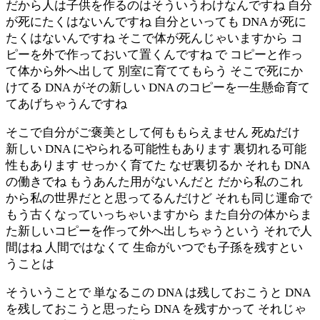
だから人は子供を作るのはそういうわけなんですね 自分
が死にたくはないんですね 自分といっても DNA が死に
たくはないんですね そこで体が死んじゃいますから コ
ピーを外で作っておいて置くんですね で コピーと作っ
て体から外へ出して 別室に育ててもらう そこで死にか
けてる DNA がその新しい DNA のコピーを一生懸命育て
てあげちゃうんですね
そこで自分がご褒美として何ももらえません 死ぬだけ
新しい DNA にやられる可能性もあります 裏切れる可能
性もあります せっかく育てた なぜ裏切るか それも DNA
の働きでね もうあんた用がないんだと だから私のこれ
から私の世界だとと思ってるんだけど それも同じ運命で
もう古くなっていっちゃいますから また自分の体からま
た新しいコピーを作って外へ出しちゃうという それで人
間はね 人間ではなくて 生命がいつでも子孫を残すとい
うことは
そういうことで 単なるこの DNA は残しておこうと DNA
を残しておこうと思ったら DNA を残すかって それじゃ