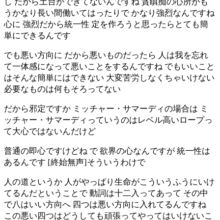
し だから土台ができてないんですね 貪瞋痴の心所がも
うかなり長い間働いてはったりで かなり強烈なんですね
心に 強烈だから統一性 定を作ろうと思ったらとても簡
単にできるんです
でも悪い方向に だから悪いものだったら 人は我を忘れ
て一体感になって悪いことをするんですね でもいいこと
はそんな簡単にはできない 大変苦労しなくちゃいけない
必要なものは何もそろってない
だから邪定ですか ミッチャー・サマーディの場合は ミ
ッチャー・サマーディっていうのはレベル高いロープっ
て大心ではないんだけど
普通の即心ですけどね で 欲界の心なんですが 統一性は
あるんです [終始無声]そういうわけで
人の道というか 人がやっぱり生命がこういうふうにいけ
てるんだということで 動詞は十二入ってあって その中
で八はいい方向へ 四つは悪い方向に入れてるんですね
この悪い四つはどうしても頑張ってやってはいけないこ