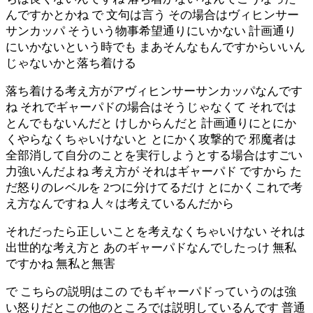
んですかとかね で 文句は言う その場合はヴィヒンサー
サンカッパ そういう物事希望通りにいかない 計画通り
にいかないという時でも まあそんなもんですからいいん
じゃないかと落ち着ける
落ち着ける考え方がアヴィヒンサーサンカッパなんです
ね それでギャーパドの場合はそうじゃなくて それでは
とんでもないんだと けしからんだと 計画通りにとにか
くやらなくちゃいけないと とにかく攻撃的で 邪魔者は
全部消して自分のことを実行しようとする場合はすごい
力強いんだよね 考え方が それはギャーパド ですから た
だ怒りのレベルを 2つに分けてるだけ とにかくこれで考
え方なんですね 人々は考えているんだから
それだったら正しいことを考えなくちゃいけない それは
出世的な考え方と あのギャーパドなんでしたっけ 無私
ですかね 無私と無害
で こちらの説明はこの でもギャーパドっていうのは強
い怒りだとこの他のところでは説明しているんです 普通