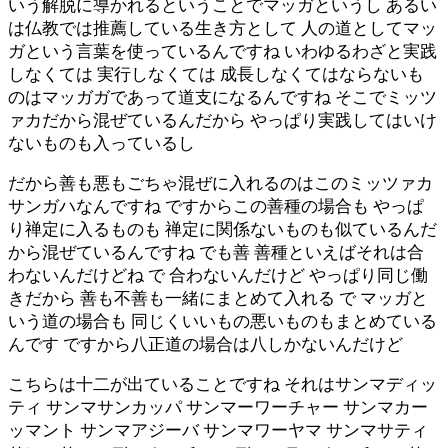
いう解脱に導かれるということでマッガというし あるい
は仏教では推薦している生き方として 人の道としてマッ
ガという言葉を使っているんですね いわゆるわざと実践
しなくては 実行しなくては 成長しなくてはならないも
のはマッガガであって道支になるんですね そこでミッツ
ァカだから混ぜているんだから やっぱり実践してはいけ
ないものも入っているし
だから善も悪もごちゃ混ぜに入れるのはこのミッツァカ
サンガハなんですね ですからこの善種の場合も やっぱ
り禅定に入るものも 禅定に関係ないものも似ているんだ
から混ぜているんですね でも善 善種といえばそれは合
わないんだけどね で 合わないんだけど やっぱり同じ働
きだから 善も不善も一緒にまとめて入れる で マッガと
いう道の場合も 同じくいいもの悪いものもまとめている
んです ですから八正道の場合は八しかないんだけど
こちらは十二が出ていることですね それはサンマディッ
ティ サンマサンカッパ サンマーワーチャー サンマカー
ッマント サンマアジーバ サンマワーヤマ サンマサティ