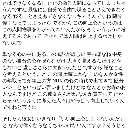
とはできなくなるし ただの操る人間になってしまっちゃ
うんですね 最後には自分で自由で喋ることさえできなく
なる 寝ることさえもできなくなっちゃうんですね 随分
偉くなってしまったら ですから この向上心というのは
この人間物事をわかってないんだから そういうふうに考
えてるんであって で それでは人間は向上するわけじゃ
ないんで
単なる心の中にあるこの風船が虚しい 空っぽなね 中身
のない自分の心が膨らむだけ 大きく見えるんだけど 何
もないと 虚しささらに大きいんだと ですから 逆なこと
を考えるということ この間 土曜日かな このなんか女性
の年取ってが年上の方 NHK の心の時代で出てきて 随分
いいことをいっぱい言いましたけどね なんとかお寺のお
人なんですけど この彼女さんがね なんか質問して だか
らそういうふうに考えた人々はやっぱり向上していくん
ですねと言うの
そしたら彼女はいきなり「いい向上心はよくないんだ」
と なんで偉くならなくちゃいけないんですか？そうじゃ