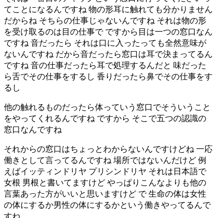
てことになるんですね 物の形耳に触れても分かりません
だからね そちらの仕事じゃないんですね それは物の形
を受け取るのは目の仕事で ですから目は一つの窓口なん
ですね 音だったら それは口に入ったっても全然意味が
ないんですね だから音だったら窓口は耳で決まってるん
ですね 音の仕事だったら耳で処理するんだと 味だった
ら舌でその仕事をするし 香りだったら鼻でその仕事をす
るし
他の触れるものだったら体っていう窓口でそういうこと
をやってくれるんですね ですから そこで五つの認識の
窓口なんですね
それからの窓口はちょっとわからないんですけどね 一応
働きとして言ってるんですね 場所ではないんだけど 例
えばイッティンドリヤ プリシンドリヤ それは日本語で
女根 男根と書いてますけど やっぱりこんなよりも他の
言葉あった方がいいと思いますけど で 生命の体は女性
の体にするか男性の体にするかという働きやってるんで
すね