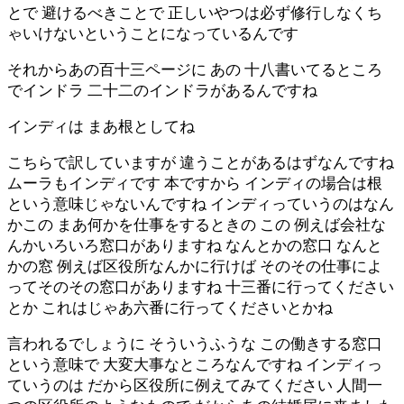
とで 避けるべきことで 正しいやつは必ず修行しなくち
ゃいけないということになっているんです
それからあの百十三ページに あの 十八書いてるところ
でインドラ 二十二のインドラがあるんですね
インディは まあ根としてね
こちらで訳していますが 違うことがあるはずなんですね
ムーラもインディです 本ですから インディの場合は根
という意味じゃないんですね インディっていうのはなん
かこの まあ何かを仕事をするときの この 例えば会社な
んかいろいろ窓口がありますね なんとかの窓口 なんと
かの窓 例えば区役所なんかに行けば そのその仕事によ
ってそのその窓口がありますね 十三番に行ってください
とか これはじゃあ六番に行ってくださいとかね
言われるでしょうに そういうふうな この働きする窓口
という意味で 大変大事なところなんですね インディっ
ていうのは だから区役所に例えてみてください 人間一