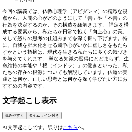
今回の講義では、仏教心理学（アビダンマ）の精緻な視
点から、人間の心がどのようにして「善」や「不善」の
行為を決定するのか、その構造を紐解きます。 禅定を構
成する要素から、私たちが日常で抱く「向上心」の罠、
そして怒りの思考の仕組みまでを深く掘り下げます。特
に、自我を肥大化させる競争心がいかに虚しさをもたら
すかという指摘は、現代を生きる私たちに多くの気づき
を与えてくれます。 単なる知識の習得にとどまらず、生
命維持の本能や「根（インドラ）」の働きといった、私
たちの存在の根源についても解説しています。仏道の実
践とは何か、正しい思考とは何かを深く学びたい方にお
すすめの内容です。
文字起こし表示
読みやすく
タイムライン付き
AI文字起こしです。誤りは
こちら
へ。