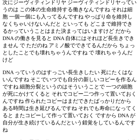
次にジーヴィティンドリヤ ジーヴィティンドリヤってい
うのは この体の生命維持する働きなんですね それは細
胞 一個一個にも入ってるんですね やっぱり命を維持し
なくちゃいけないんだと といっても どこまで維持でき
るかっていうことはまた決まってはいますけど だから
DNA の働きを見ると DNA 自体にはそれほど長生きでき
ません で ただのね アミノ酸でできてるんだから ちょっ
としたことでも壊れちゃうんですね で 壊れちゃうんだ
けど
DNA っていうのはすっごい長生きしたい 死にたくはな
いんですね そこでいつでも自分の新しいコピーを作るん
ですね 細胞分裂というのはそういうことで 一つの細胞
が死にかけてくると それでコピー二つ作って置いておく
んですね 作られたコピーはまだできたばっかりだから
ある時間は生き延びるんですね それでも寿命になってく
ると またコピーして作って置いておく ですから DNA が
自分が生き続けているんだという錯覚をしているんです
ね