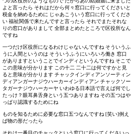
つの区役所のようなもので だからあの結婚届に来ました
よと言ったら それはだから何々窓口に行ってくださいと
税金を納めるために じゃあこういう窓口に行ってくださ
い 福祉関係で来たんですと言ったら それでまたそれな
りの窓口がありまして 全部まとめたところで区役所なん
ですね
一つだけ区役所になるわけじゃないんですね そういうふ
うに人間というのは そういうふうにいろいろ働き 窓口
がありますということでインディというんですね そこで
この意味が分かります この十二 二十二は何ですかと見
ると意味が分かります チャックインディアンソーティン
ディアンガーナジウハーカーインディアン チャックソー
タガーナジウハーカーヤ いわゆる日本語で言えば何でし
たっけ？眼耳鼻舌身という五つありますね その五つはや
っぱり認識するためにね
ものを知るために必要な窓口五つなんですね [笑い]例え
ば物の形だったら
それは一番目のチャックという窓口に行ってくださいっ