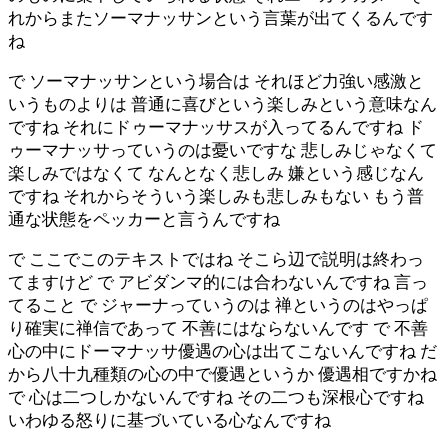
れからまたソーマナッサンという言葉が出てくるんです
ね
で ソーマナッサンという場合は それほど力強い感激と
いうものよりは 普通に喜びという楽しみという意味なん
ですね それにドゥーマナッサスが入ってるんですね ド
ゥーマナッサっていうのは憂いですな 悲しみじゃなくて
楽しみではなくて なんとなく悲しみ 嫌という感じなん
ですね それからそういう楽しみも悲しみもない もう普
通な状態をペッカーと言うんですね
で ここでこのテキストではね そこら辺で説明は終わっ
てますけど で アビダンマ的には合わないんですね 言っ
てること で ジャーナっていうのは 禅というのはやっぱ
り確実に禅信であって 不善にはならないんです で 不善
心の中にドーマナッサ優遇の心は出てこないんですね だ
から八十九種類の心の中で優遇というか 優遇相ですかね
で 心は二つしかないんですね その二つも深根心ですね
いわゆる怒りに基づいている心なんですね