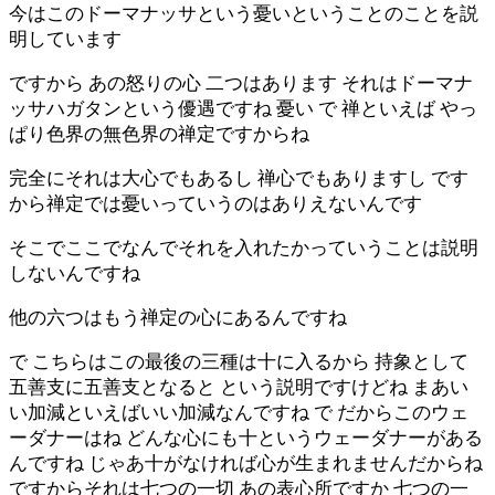
今はこのドーマナッサという憂いということのことを説
明しています
ですから あの怒りの心 二つはあります それはドーマナ
ッサハガタンという優遇ですね 憂い で 禅といえば やっ
ぱり色界の無色界の禅定ですからね
完全にそれは大心でもあるし 禅心でもありますし です
から禅定では憂いっていうのはありえないんです
そこでここでなんでそれを入れたかっていうことは説明
しないんですね
他の六つはもう禅定の心にあるんですね
で こちらはこの最後の三種は十に入るから 持象として
五善支に五善支となると という説明ですけどね まあい
い加減といえばいい加減なんですね で だからこのウェ
ーダナーはね どんな心にも十というウェーダナーがある
んですね じゃあ十がなければ心が生まれませんだからね
ですからそれは七つの一切 あの表心所ですか 七つの一