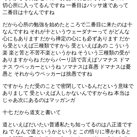
切心所に入ってるんですね 一番目はパッサ速であって
二番目は十なんですね
だから心所の勉強を始めたところで二番目に来たのは十
なんですね それが十というウェーダナーって がどんな
心にもあります だから禅定の心にも必ずあります だか
ら受といえば三種類ですから 受といえばあの こういう
楽 楽と苦と不苦不楽というかね そういう三種類の受が
ありますからね だからパーリ語で言えばソマナス ドマ
ナス ウペッカーというね ソマナスは喜愚 ドマナスは憂
愚と それからウペッカーは捨愚ですね
ですから ただ受のことで密閉しているんだという意味で
ありまして 受といえば人しかないんですからね 本当は
じゃあ次にあるのはマッガンガ
十七 だから道支と書いて
道といえばだいたい普通私たち知ってるのは八正道です
ね で なんで道というかというと この悟りに導かれると