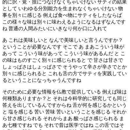
的に択・覚・捨につなげなくちゃいけない サティの結果
として いわゆる分別能力を生まれなくちゃいけない 物
事を別々に感じる 例えば食べ物にサティをしたならば
この様々な味は別々に味わえるようになるはずなんです
ね 普通の人間みたいにいきなり何か口に入れて
あ これは美味しいと なんで美味しいと言うんですか？
ということが必要なんです そこで あ まあこういう味が
あって こういう味があって こういう味があるんだ と こ
の味はものすごく別々に感じられると で 甘さは甘さで
しょっぱさはしょっぱさで そうやって辛さが辛さでとか
別々に感じられると これも舌の方でサティを実践してい
るということになっちゃうんですね
そのために必要な情報を仏教で提供している 例えば味は
何種類ありますか？と それは今科学的に研究しても同じ
答えを出しているんですからね 舌が何を感じるかという
と 塩を感じる 苦い 苦味 苦いということを感じる それか
ら甘さ感じられる それからまあ 酸っぱさ感じられる ま
あ七種ですね でも それで昔は医学ではね この舌ではそ