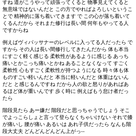
すね 道がこうやって頑張ってくると 物事見えてくると
無意味ではないんだと この方でやればよろしいというこ
とで 精神的に落ち着いてきます で この心が落ち着いて
くるんだから それまた修行は長い間 何年もやってる人
ですからね
例えばヴィパッサナーのレベルに入ってる人だったら で
すから その人は長い間修行してきたんだから 体も本当
にすごく軽く感じる 柔軟性があるように感じる あっち
痛いとかこっち痛いとかね あることなくなって すごく
柔軟性 心もすごく柔軟性が持つようになる 時々体も体
ものすごい軽いんだと 本当に軽いんだと 体重はないん
だと と感じるんですね だから人の欲と怒りがあればあ
るほど体が重いんです 歩く時に 例えばもう怠け者だっ
たら
階段見たら あー嫌だ 階段だと思っちゃうでしょう そこ
でよっこらしょと言って登らなくちゃいけない それで膝
が痛いし 腰が痛い あるいは あれ子供だったら なんも階
段大丈夫 どんどんどんどん上がっ--