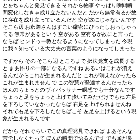
とをちゃんと発見できる それから物事 やっぱり瞬間瞬
間変化しなきゃ成り立たないんだと だから無常有るが故
に存在を成り立っているんだと 空が故にじゃないんです
そこら辺 お釈迦さんはすごい厳密にぴったしおっしゃっ
てる 無常があるという 空がある 空有るが故にと言った
ならば ヒンドゥー教となるようになってしまった 今現
に我々知っている大丈夫の言葉のようになってしまった
ですから その そこら辺 ところまで 択法覚支を成長する
と まあ悟りの一部になるんですね あるいはこれが消え
るんだからこれが生まれるんだと これが消えなかったら
これが生まれません で この智慧が発達するんだったら
ほんのちょっとのヴィパッサナー瞑想でも十分なんです
ちょっと足をちょっと上げて歩いてみただけでもね 左足
を下ろしていなかったならば 右足を上げられませんね
それで右足を下ろしたならばこそ 左足を上げるという現
象が生まれるんです
だから それぐらいでこの真理発見できれば まあそんな
苦労しなくたって ほんの瞬間で悟るんです でも頭が良