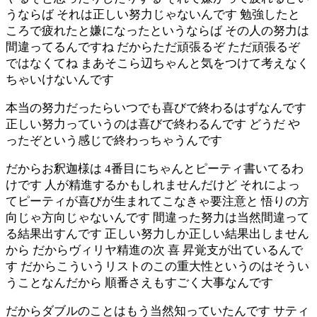
うならば それは正しい努力じゃないんです 勉強したと
ころで疲れたと嫌になったというならば その人の努力は
間違ってるんですね だからただ頑張るぞ ただ頑張るぞ
ではなくてね まあそこら辺ちゃんと気をつけて考えなく
ちゃいけないんです
本当の努力だったらいつでも喜びで終わるはずなんです
正しい努力っていうのは喜びで終わるんです どうだ や
ったぞという感じで終わっちゃうんです
だからお釈迦様は 4番目にちゃんとピーティ書いてるわ
けです 人が精進するかもしれませんだけど それによっ
てピーティが喜びが生まれてこなきゃ要注意と 悟りの方
向じゃ方向じゃないんです 間違った努力は当然間違って
る結果出すんです 正しい努力しか正しい結果出しません
から だからヴィリヤ精進の次 喜 昇覚支が出ているんで
す だからこういうリストのこの重大性というのはそうい
うことなんだから 順番さえもすごく大事なんです
だからダブルのことはもう当然知っていたんです サティ