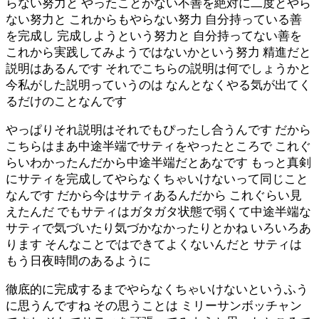
らない努力と やったことがない不善を絶対に二度とやら
ない努力と これからもやらない努力 自分持っている善
を完成し 完成しようという努力と 自分持ってない善を
これから実践してみようではないかという努力 精進だと
説明はあるんです それでこちらの説明は何でしょうかと
今私がした説明っていうのは なんとなくやる気が出てく
るだけのことなんです
やっぱりそれ説明はそれでもぴったし合うんです だから
こちらはまあ中途半端でサティをやったところで これぐ
らいわかったんだから中途半端だとあなです もっと真剣
にサティを完成してやらなくちゃいけないって同じこと
なんです だから今はサティあるんだから これぐらい見
えたんだ でもサティはガタガタ状態で弱くて中途半端な
サティで気づいたり気づかなかったりとかね いろいろあ
ります そんなことではできてよくないんだと サティは
もう日夜時間のあるように
徹底的に完成するまでやらなくちゃいけないというふう
に思うんですね その思うことは ミリーサンボッチャン