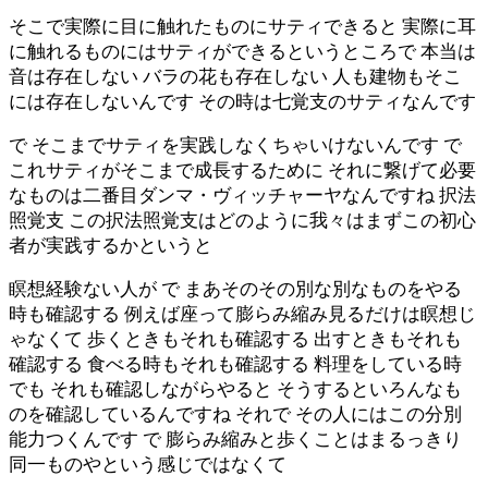
そこで実際に目に触れたものにサティできると 実際に耳
に触れるものにはサティができるというところで 本当は
音は存在しない バラの花も存在しない 人も建物もそこ
には存在しないんです その時は七覚支のサティなんです
で そこまでサティを実践しなくちゃいけないんです で
これサティがそこまで成長するために それに繋げて必要
なものは二番目ダンマ・ヴィッチャーヤなんですね 択法
照覚支 この択法照覚支はどのように我々はまずこの初心
者が実践するかというと
瞑想経験ない人が で まあそのその別な別なものをやる
時も確認する 例えば座って膨らみ縮み見るだけは瞑想じ
ゃなくて 歩くときもそれも確認する 出すときもそれも
確認する 食べる時もそれも確認する 料理をしている時
でも それも確認しながらやると そうするといろんなも
のを確認しているんですね それで その人にはこの分別
能力つくんです で 膨らみ縮みと歩くことはまるっきり
同一ものやという感じではなくて