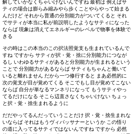
解していかなくちゃいけないんですね 最初は 例えばサ
ティの場合は膨らみ縮みやら歩くことやらやって始まる
んだけど それから普通の分別能力がついてくると それ
でサティが本当に私が前説明したようなサティになった
ならば 現象は消えてエネルギーのレベルで物事を体験で
きる
その時はこの本当のこの択法照覚支も生まれているんで
すね ですから サティが択・覚・捨に分別能力につなが
るし いわゆるサティがあると分別能力が生まれるという
ことで 分別能力があるならば サティもちゃんと働いて
いると離れません だから一つ修行すると まあ必然的に
次の覚支が目が覚めてくる そこでもし目が覚めてこない
ならば 自分が単なるマンネリになって もうサティやっ
てるだけになる そこら辺直さなくちゃいけない ちょっ
と択・覚・捨生まれるように
だだやってるんだっていうことだけ 択・覚・捨生まれな
いならば それはもうヴィパッサナーというか この悟り
の道に入ってるサティではないんですね ですから 必然