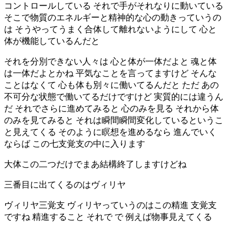
コントロールしている それで手がそれなりに動いている
そこで物質のエネルギーと精神的な心の動きっていうの
は そうやってうまく合体して離れないようにして 心と
体が機能しているんだと
それを分別できない人々は 心と体が一体だよと 魂と体
は一体だよとかね 平気なことを言ってますけど そんな
ことはなくて 心も体も別々に働いてるんだと ただ あの
不可分な状態で働いてるだけですけど 実質的には違うん
だ それでさらに進めてみると 心のみを見る それから体
のみを見てみると それは瞬間瞬間変化しているというこ
と見えてくる そのように瞑想を進めるなら 進んでいく
ならば この七支覚支の中に入ります
大体この二つだけでまあ結構終了しますけどね
三番目に出てくるのはヴィリヤ
ヴィリヤ三覚支 ヴィリヤっていうのはこの精進 支覚支
ですね 精進すること それで で 例えば物事見えてくる