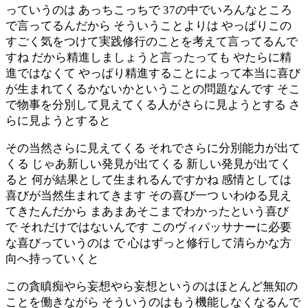
っていうのは あっちこっちで 37の中でいろんなところ
で言ってるんだから そういうことよりは やっぱりこの
すごく気をつけて実践修行のことを考えて言ってるんで
すね だから精進しましょうと言ったっても やたらに精
進ではなくて やっぱり精進することによって本当に喜び
が生まれてくるかないかということの問題なんです そこ
で物事を分別して見えてくる人がさらに見ようとする さ
らに見ようとすると
その当然さらに見えてくる それでさらに分別能力が出て
くる じゃあ新しい発見が出てくる 新しい発見が出てく
ると 何が結果として生まれるんですかね 感情としては
喜びが当然生まれてきます その喜び一つ いわゆる見え
てきたんだから まあまあそこまでわかったという喜び
で それだけではないんです このヴィパッサナーに必要
な喜びっていうのは で 心はずっと修行して清らかな方
向へ持っていくと
この貪瞋痴やら妄想やら妄想というのはほとんど無知の
ことを働きながら そういうのはもう機能しなくなるんで