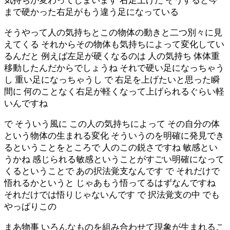
気持ちが変わってしまいます 右足上げた そうすると今
まで硬かった右足がもう違う足になっている
そうやって人の気持ちとこの物体の動きと二つ別々に見
えてくる それからその物体も気持ちによって変化してい
るんだと 例えば左足が硬くなるのは 人の気持ち 体体重
移動したんだからでしょうね それで硬い足になっちゃう
し 重い足になっちゃうし で 右足を上げたいと思った瞬
間に 何のことなく右足が軽くなって上げられるぐらい軽
いんですね
で そういう風に この人の気持ちによって その自分の体
という物体の生まれる変化 そういうのを明確に発見でき
るということをところで 人のこの鋭さですね 敏感とい
うかね 感じられる敏感ということがすごい明確になって
くるということで あの択法覚支なんです で それだけで
悟れるかというと じゃあもう悟ってるはずなんですね
それだけでは悟りじゃないんです で 択法覚支の中 でも
やっぱりこの
まあ物事 いろんなものを組み合わせて現象が生まれるこ