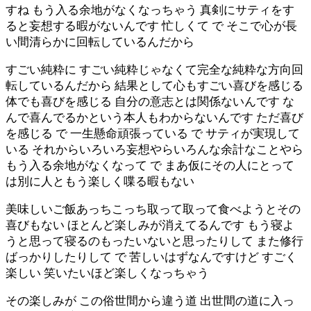
すね もう入る余地がなくなっちゃう 真剣にサティをす
ると妄想する暇がないんです 忙しくて で そこで心が長
い間清らかに回転しているんだから
すごい純粋に すごい純粋じゃなくて完全な純粋な方向回
転しているんだから 結果として心もすごい喜びを感じる
体でも喜びを感じる 自分の意志とは関係ないんです な
んで喜んでるかという本人もわからないんです ただ喜び
を感じる で 一生懸命頑張っている で サティが実現して
いる それからいろいろ妄想やらいろんな余計なことやら
もう入る余地がなくなって で まあ仮にその人にとって
は別に人ともう楽しく喋る暇もない
美味しいご飯あっちこっち取って取って食べようとその
喜びもない ほとんど楽しみが消えてるんです もう寝よ
うと思って寝るのもったいないと思ったりして また修行
ばっかりしたりして で 苦しいはずなんですけど すごく
楽しい 笑いたいほど楽しくなっちゃう
その楽しみが この俗世間から違う道 出世間の道に入っ