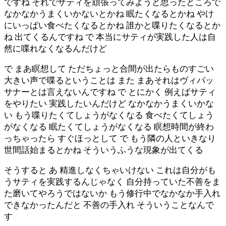
ですね それでサティを頑張ってみようと思ったところで
なかなかうまくいかないとかね 眠たくなるとかね やけ
にいっぱい食べたくなるとかね 誰かと喋りたくなるとか
ね 出てくるんですね で 本当にサティが実践した人は自
然に喋れなくなるんだけど
で まあ瞑想して ただちょっと合間が出たらものすごい
大きい声で喋るということは また まあそれはヴィパッ
サナーとは言えないんですね で とにかく 例えばサティ
をやりたい 実践したいんだけど なかなかうまくいかな
い もう喋りたくてしょうがなくなる 食べたくてしょう
がなくなる 眠たくてしょうがなくなる 瞑想時間が終わ
っちゃったら すぐほっとして で もう隣の人といきなり
世間話始まるとかね そういうふうな現象が出てくる
そうすると あ 精進しなくちゃいけない これは自分がも
うサティを実践するんじゃなく 自分持っていた不善をま
た磨いてやろうではないか もう修行中でなかなか手入れ
できなかったんだと 不善の手入れ そういうことなんで
す