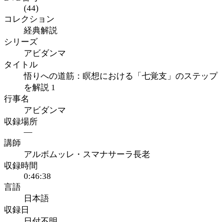
(44)
コレクション
経典解説
シリーズ
アビダンマ
タイトル
悟りへの道筋：瞑想における「七覚支」のステップ
を解説 1
行事名
アビダンマ
収録場所
—
講師
アルボムッレ・スマナサーラ長老
収録時間
0:46:38
言語
日本語
収録日
日付不明