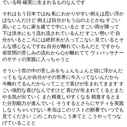
ている時 確実に生まれるものなんです
それはもう日本ではね 私にわかりやすい例えは思い浮か
ばないんだけど 例えば自分がもう山の上とかね すごい
高いところに家を建てて中にいると すごい雨が降って
下は洪水にもう流れ流されているんだ すごい勢いで 自
分がいるところには絶対水が入ってこない 見ているとそ
んな感じなんですね 自分が離れているんだと ですから
俗世間の苦しみの流れから心が離れてて ヴィパッサナー
のサティの実践に入っちゃうと
そういう世の中の苦しみをちょんちょんと頭に浮かんだ
っても なんか自分がその世界に今入ってないんだから
今離れてるんだからってことで喜びが生まれてきます す
ごい強烈な喜びなんですけど 喜びが生まれてくるとまた
やる気が出ていく また精進しやすくなる 精進するとま
た分別能力が進んでいく そうするとさらにサティを実践
しなくちゃいけない 本当はこのリストの順番でいつでも
見てください この これからこう来てと こうやってつな
げていることと