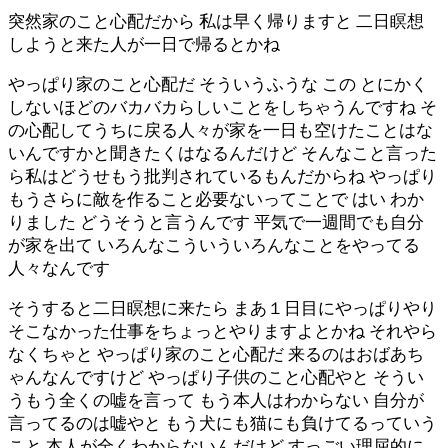
突然家のこと心配だから 私は早く帰りますと 二日瞑想
しようと来た人が一日で帰るとかね
やっぱり家のこと心配だ そういうふうな この とにかく
しないほどのバカバカらしいことをしちゃうんですね そ
の心配してうちに戻る人々が家を一日も空けたことはな
いんですかと聞きたくはなるんだけど そんなこと言った
ら私はどうせもう批判されているもんだからね やっぱり
もうさらに敵を作ること必要ないってことで はい わか
りました どうそうと言うんです 平気で一週間でも自分
が家を出て いろんなこういういろんなことをやってる
人々なんです
そうすると二日瞑想に来たら まあ１日目にやっぱりやり
そこなかった仕事をちょっとやりますよとかね それやら
なくちゃと やっぱり家のこと心配だ 来るのはおばあち
ゃんなんですけど やっぱり子供のこと心配やと そうい
うもう全くの嘘を言って もう本人はわからない 自分が
言ってるのは嘘やと もう犬にも猫にも負けてるっていう
こと 本人が全くわからないんだけど すっごい理屈的に