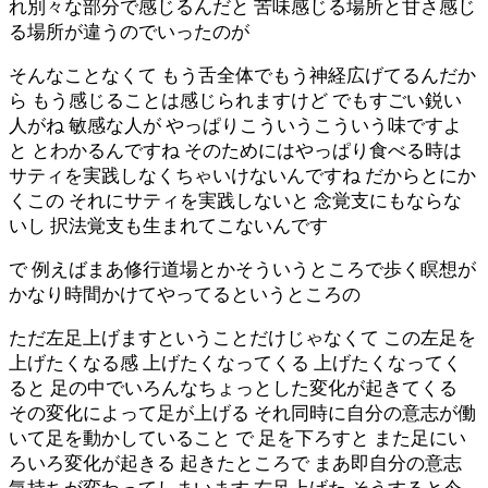
れ別々な部分で感じるんだと 苦味感じる場所と甘さ感じ
る場所が違うのでいったのが
そんなことなくて もう舌全体でもう神経広げてるんだか
ら もう感じることは感じられますけど でもすごい鋭い
人がね 敏感な人が やっぱりこういうこういう味ですよ
と とわかるんですね そのためにはやっぱり食べる時は
サティを実践しなくちゃいけないんですね だからとにか
くこの それにサティを実践しないと 念覚支にもならな
いし 択法覚支も生まれてこないんです
で 例えばまあ修行道場とかそういうところで歩く瞑想が
かなり時間かけてやってるというところの
ただ左足上げますということだけじゃなくて この左足を
上げたくなる感 上げたくなってくる 上げたくなってく
ると 足の中でいろんなちょっとした変化が起きてくる
その変化によって足が上げる それ同時に自分の意志が働
いて足を動かしていること で 足を下ろすと また足にい
ろいろ変化が起きる 起きたところで まあ即自分の意志