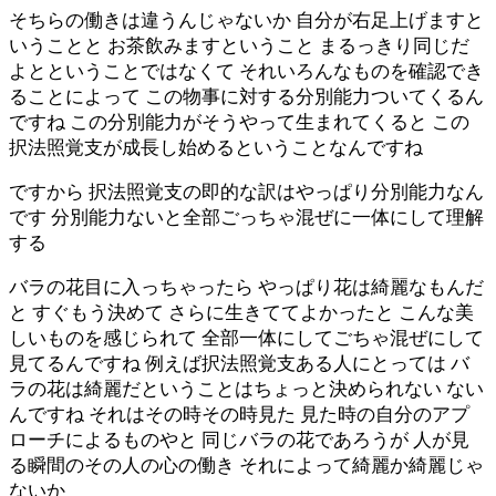
そちらの働きは違うんじゃないか 自分が右足上げますと
いうことと お茶飲みますということ まるっきり同じだ
よとということではなくて それいろんなものを確認でき
ることによって この物事に対する分別能力ついてくるん
ですね この分別能力がそうやって生まれてくると この
択法照覚支が成長し始めるということなんですね
ですから 択法照覚支の即的な訳はやっぱり分別能力なん
です 分別能力ないと全部ごっちゃ混ぜに一体にして理解
する
バラの花目に入っちゃったら やっぱり花は綺麗なもんだ
と すぐもう決めて さらに生きててよかったと こんな美
しいものを感じられて 全部一体にしてごちゃ混ぜにして
見てるんですね 例えば択法照覚支ある人にとっては バ
ラの花は綺麗だということはちょっと決められない ない
んですね それはその時その時見た 見た時の自分のアプ
ローチによるものやと 同じバラの花であろうが 人が見
る瞬間のその人の心の働き それによって綺麗か綺麗じゃ
ないか