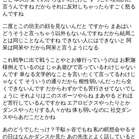
言うんですね だからそれに反対しちゃったらすごく怒る
んですね
二度とこの坊主の顔を見ないんだと ですから まあはい
どうそうと言っちゃう以外もないんですね だから結局こ
とは同じことなんですね できない人にはできないと 阿
呆は阿呆や だから阿呆と言うようになる
これ戦争に出て戦うことやとお修行っていうのは お釈迦
様例えているのは じゃあ遊びで言っているわけじゃない
んです 単なる文学的なことを言いたくて言ってるわけじ
ゃなくて そういうの通りだから 根性弱いんだったら全
くできないんです だからわずかでも苦行させてないでし
ょうに それよりはこのスポーツやらね まあやる どれほ
ど苦行しているんですかね エアロビクスやったりとか
ダンスやったりする人々がね 体も弱いなのに 社交ダン
スやらあだこだとかね
あのどうでしたっけ？千駄ヶ谷でもね 私の瞑想会やるそ
の日はなんかダンスか見た あの先生とよく話していると