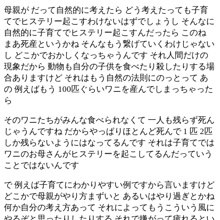
母親が だって自然的に考えたら どう考えたっても子育
てでヒステリー起こすわけないはずでしょうし そんなに
自然的に子育てでヒステリー起こすんだったら このね
まあ死産というかね そんなもう繋げていくわけじゃない
し どこかでおかしくなっちゃうんです それ人間だけの
現象だから 動物も自分の子供を食べたり殺したりする場
合ありますけど それはもう自然の法則にのっとって あ
の 例えばもう 100匹ぐらいワニを産んでしまっちゃった
ら
そのワニたちがみんな食べられなくて 一人も残らず死ん
じゃうんですね だからやっぱりほとんど死んで 1 匹 2匹
しか残らないようにはなってるんです それは子育てでは
ワニのお母さんがヒステリーを起こしてるんだっていう
ことではないんです
で 例えば子育てにわかりやすい例ですから言いますけど
どこかで母親がやり方まずいと あるいはやり過ぎとかね
何か自分の考え方あって それによってもうこういう風に
やるぞと思ったりしたりする それで嫌がって疲れるとい