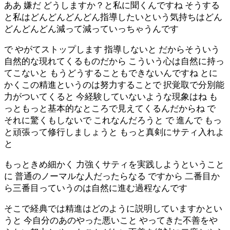
ああ 嫌だ どうしますか？と私に聞くんですね そうする
と私はどんどんどんどん指導したいという気持ちはどん
どんどんどん減って減っていっちゃうんです
で やがてストップします 指導しないと だからそういう
自然的な現れてくるものだから こういう心は自然に持っ
てこないと もうどうすることもできないんですね とに
かくこの精進というのは努力することで 択覚取で分別能
力がついてくると 今経験していないような現象はね も
っともっと基本的なところで見えてくるんだからね で
それに驚くもしないで これなんだろうと で 進んで もっ
と頑張って修行しましょうと もっと真剣にサティ入れよ
と
もっときめ細かく 力強くサティを実践しようということ
に 普通のノーマルな人だったらなる ですから 二番目か
ら三番目っていうのは自然に進む過程なんです
そこで経典では精進はどのように説明していますかとい
うと 今自分のあのやった悪いこと やってきた不善をや