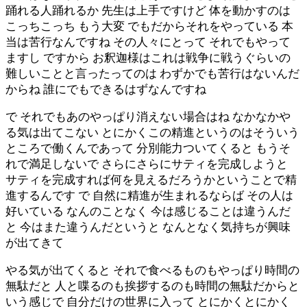
踊れる人踊れるか 先生は上手ですけど 体を動かすのは
こっちこっち もう大変 でもだからそれをやっている 本
当は苦行なんですね その人々にとって それでもやって
ますし ですから お釈迦様はこれは戦争に戦うぐらいの
難しいことと言ったってのは わずかでも苦行はないんだ
からね 誰にでもできるはずなんですね
で それでもあのやっぱり消えない場合はね なかなかや
る気は出てこない とにかくこの精進というのはそういう
ところで働くんであって 分別能力ついてくると もうそ
れで満足しないで さらにさらにサティを完成しようと
サティを完成すれば何を見えるだろうかということで精
進するんです で 自然に精進が生まれるならば その人は
好いている なんのことなく 今は感じることは違うんだ
と 今はまた違うんだというと なんとなく気持ちが興味
が出てきて
やる気が出てくると それで食べるものもやっぱり時間の
無駄だと 人と喋るのも挨拶するのも時間の無駄だからと
いう感じで 自分だけの世界に入って とにかくとにかく