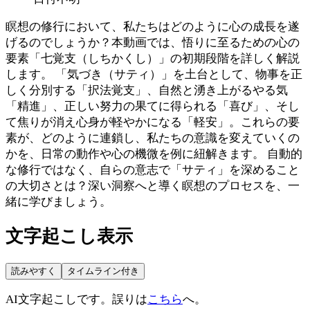
瞑想の修行において、私たちはどのように心の成長を遂
げるのでしょうか？本動画では、悟りに至るための心の
要素「七覚支（しちかくし）」の初期段階を詳しく解説
します。 「気づき（サティ）」を土台として、物事を正
しく分別する「択法覚支」、自然と湧き上がるやる気
「精進」、正しい努力の果てに得られる「喜び」、そし
て焦りが消え心身が軽やかになる「軽安」。これらの要
素が、どのように連鎖し、私たちの意識を変えていくの
かを、日常の動作や心の機微を例に紐解きます。 自動的
な修行ではなく、自らの意志で「サティ」を深めること
の大切さとは？深い洞察へと導く瞑想のプロセスを、一
緒に学びましょう。
文字起こし表示
読みやすく
タイムライン付き
AI文字起こしです。誤りは
こちら
へ。