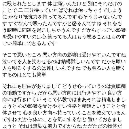
に殴られたとします 体は痛いんだけど 別にそれだけの
ことで 二 三分待っていればそれは治っちゃうでしょう
に かなり抵抗力を持ってるんです 心そうじゃないんで
す すぐなんで殴ったんですかと怒るんですね それをも
う瞬時に問題を起こしちゃうんです だからすっごい影響
を受けやすいのは心 笑ってる人はもう怒ることはものす
ごい簡単にできるんです
そこで悪いところ 悪い方向の影響は受けやすいんですね
泣いてる人を笑わせるのは結構難しいんです だから暗い
人を明るくするのは難しいんですね でも明るい人を暗く
するのはとても簡単
それにも理由がありまして どうせ心っていうのは貪瞋痴
の衝動ですから だから悪い方向には行きやすい 良い方
向には行きにくい そこで仏教ではまあそれは精進しまし
ょうと 心の影響を受けやすい性格と精進ということと合
体させて 心を良い方向へ持っていくことを教えているん
ですね だから体のことを気にするなと 置いておきまし
ょうと それは無駄な努力ですからね ただただの物体だ