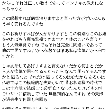
からに それは正しい教えであって インチキの教えにな
っちゃうと
この瞑想すれば病気治りますよと言った方がずいぶんも
う早く売れるんですね
このお祈りすればがんが治りますと この特別なこのお経
をやればもう商売繁盛できますと と体のことを言うと
もう人気爆発ですね でもそれは完全に間違いであって
嘘の世界ですね だから仏教ではまあ私は病気だから何で
すかと
じゃあ治してあげますよと言えない だから何よと だか
ら人が病気で困ってるんだったら なんで困ってるんです
かと 困るなと それだけ 困ってるのは心だから あるいは
仏教ではこの模範的な夫婦がいて 昔お釈迦様の時代で
この十六歳で結婚して必ず 亡くなったんだけど ものす
ごい互いに信頼していた 無批判的なんですね その夫婦
が過去生で何回も何回も