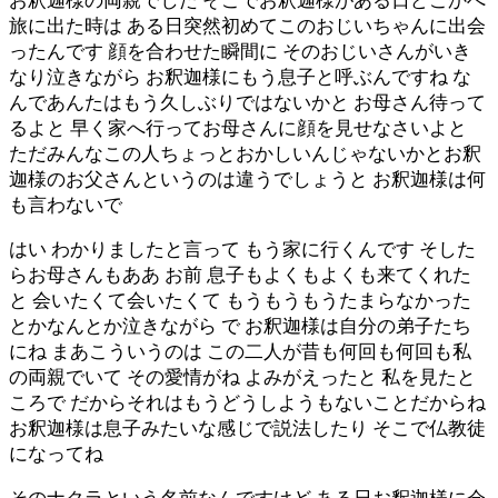
お釈迦様の両親でした そこでお釈迦様がある日どこかへ
旅に出た時は ある日突然初めてこのおじいちゃんに出会
ったんです 顔を合わせた瞬間に そのおじいさんがいき
なり泣きながら お釈迦様にもう息子と呼ぶんですね な
んであんたはもう久しぶりではないかと お母さん待って
るよと 早く家へ行ってお母さんに顔を見せなさいよと
ただみんなこの人ちょっとおかしいんじゃないかとお釈
迦様のお父さんというのは違うでしょうと お釈迦様は何
も言わないで
はい わかりましたと言って もう家に行くんです そした
らお母さんもああ お前 息子もよくもよくも来てくれた
と 会いたくて会いたくて もうもうもうたまらなかった
とかなんとか泣きながら で お釈迦様は自分の弟子たち
にね まあこういうのは この二人が昔も何回も何回も私
の両親でいて その愛情がね よみがえったと 私を見たと
ころで だからそれはもうどうしようもないことだからね
お釈迦様は息子みたいな感じで説法したり そこで仏教徒
になってね