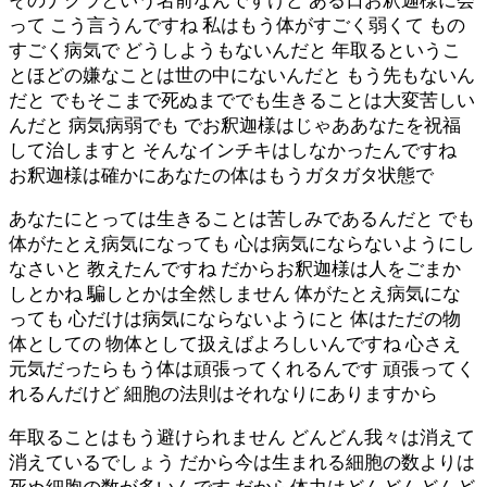
そのナクラという名前なんですけど ある日お釈迦様に会
って こう言うんですね 私はもう体がすごく弱くて もの
すごく病気で どうしようもないんだと 年取るというこ
とほどの嫌なことは世の中にないんだと もう先もないん
だと でもそこまで死ぬまででも生きることは大変苦しい
んだと 病気病弱でも でお釈迦様はじゃああなたを祝福
して治しますと そんなインチキはしなかったんですね
お釈迦様は確かにあなたの体はもうガタガタ状態で
あなたにとっては生きることは苦しみであるんだと でも
体がたとえ病気になっても 心は病気にならないようにし
なさいと 教えたんですね だからお釈迦様は人をごまか
しとかね 騙しとかは全然しません 体がたとえ病気にな
っても 心だけは病気にならないようにと 体はただの物
体としての 物体として扱えばよろしいんですね 心さえ
元気だったらもう体は頑張ってくれるんです 頑張ってく
れるんだけど 細胞の法則はそれなりにありますから
年取ることはもう避けられません どんどん我々は消えて
消えているでしょう だから今は生まれる細胞の数よりは