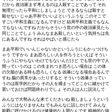
だから 政治家まず考えるのは人殺すことであって それ
無理だったら平和にしましょうと できるならば殺すと
殺せない じゃあ平和でいいよというふうな このそこで
すごい平和主義になるんですけど 結局平和主義でもなん
でもないんですね だからそういう世の中の政治家見たら
同じことでしょう みんなまあ殺したいという気持ちは先
にあるんですね それはやばいと感じたら
まあ平和でいいんじゃないかというふうにもかっつけち
ゃう ですから まあ恐ろしい人を作ろうといえば そうい
うふうにやらないわけでもないんだけど でも世の中で人
間っていうのは この生まれつき恐ろしい場合は この体
の欠陥がある時も恐ろしくなる 凶暴になる場合あるんで
すね 脳の異常があったりすると そういう凶暴さってい
うのは医学的だから その人を捕まってどこかに鍵かけて
置いておけば問題終わりでしょ その人は人に説法して
みんなで大勢みんな来てくださいね 殺しましょうという
ふうにはなりませんね でもみんなに話しかけて みんな
殺戮に呼びかけるのは健康的な人間なんです 精神的な病