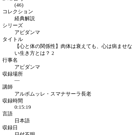
(46)
コレクション
経典解説
シリーズ
アビダンマ
タイトル
【心と体の関係性】肉体は衰えても、心は病ませな
い生き方とは？ 2
行事名
アビダンマ
収録場所
—
講師
アルボムッレ・スマナサーラ長老
収録時間
0:15:19
言語
日本語
収録日
日付不明