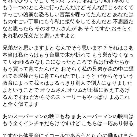
それでびっくりして そのオウムに 私はもう助け求めて
もう一つのところに行ったんだけど そんな話じゃなくて
すっごい凶暴な恐ろしい言葉を喋ってたんだと あなたは
ものすごい丁寧にもう私に接待をしてるんだと 不思議だ
なと思ったら そのオウムさんが あ そうですか おそらく
あれ私の兄弟だと思いますよと
兄弟だと思いますよと なんでそう思います？それはまあ
本当は私たちはもう台風で木が折れて もう巣がなくなっ
て いわゆるみなしごになったところで 私は行者たちが
もう買って育てたんだと おそらく私の兄弟が森の中に隠
れてる泥棒たちに育てられたでしょうと だからそういう
教育によって我々はまるっきり別人で別人になりました
よということで オウムさん オウムが王様に教えてあげ
るんですね だからそのストーリーもやっぱり まあこれ
と全く似てます
あのスーパーマンの映画もね まあスーパーマンの映画は
もう全くインチキだらけですけど こちらは一応あり得る
ですから体完全にイコールであろうとも 心の働きはまた