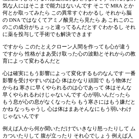
気な人にはそこまで能力はないんです そこで MRA とか
何とか取ってみたら この異常すぐわかるし それから脳
の DNA ではなくてアミノ酸見たら見たら あ これこのこ
のこの成分がちょっと違ってるんだとすぐわかるし それ
に薬を投与して手術でも解決できます
ですから このたとえクローン人間を作っても心が違う
ですから 性格がまあ受け取った心の波動とそれからの教
育によって変わるんだと
心は確実にもう影響によって変化するものなんです 一番
影響を受けやすいのは心 体はかなり頑固で もう物体だ
からね 寒さに早くやられるのは心であって 体はそんな
早くやられるわけじゃないんです 心が弱いんだったら
もう息が心の息がなくなったら もう寒さにはもう嫌だと
かね なっちゃうし 心は体はまあそんなにもう弱いわけ
じゃないんです
例えば人から何か聞いただけでいきなり怒ったりして ム
カついたりして 腹が立ったり それ心でしょう 例えば人