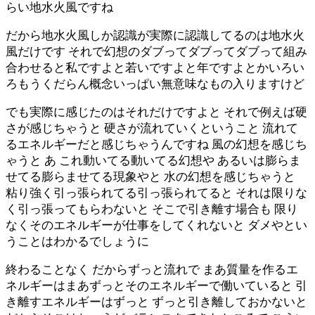
らい地水火風ですね
だから地水火風しか認識が実際に認識してるのは地水火
風だけです それで幻想のダブってダブってダブって組み
合わせると私ですよと若いですよと年ですよとかいろい
ろもうくだらん概念いっぱい無意味なもの入りますけど
でも実際に感じたのはそれだけですよと それで例えば硬
さが感じちゃうと 硬さが流れていくということ 流れて
るエネルギーだと感じちゃうんですね 風の幻想を感じち
ゃうと あ これ動いてる動いてる幻想や あるいは膨らま
せてる膨らませてる現象やと 水の幻想を感じちゃうと
粘り強く引っ張られてる引っ張られてると それは限りな
く引っ張ってもらわないと そこで引き離す場合も 限り
なくそのエネルギーが仕事をしてくれないと ダメやとい
うことはわかるでしょうに
終わることなく だからずっと流れで まあ質量を作るエ
ネルギーはまあずっとそのエネルギーで働いていると 引
き離すエネルギーはずっと ずっと引き離しておかないと