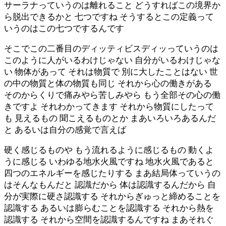
サーラナっていうのは離れること どうすればこの境界か
ら脱出できるかと 七つですね そうするとこの定義って
いうのはこの七つでするんです
そこでこの二番目のディッティビスディッっていうのは
このように人がいるわけじゃない 自分がいるわけじゃな
い 物体があって それは物質で 別に大したことはない 世
の中の物質と体の物質も同じ それから心の働きがある
そのからくりで痛みやら苦しみやら もう全部その心の働
きですよ それわかってきます それから物質にしたって
も 見えるもの 聞こえるものとか まあいろいろあるんだ
と あるいは自分の感覚で言えば
硬く感じるものや もう流れるように感じるもの 動くよ
うに感じる いわゆる地水火風ですね 地水火風であると
四つのエネルギーを感じたりする まあ結局体っていうの
はそんなもんだと 認識だから 体は認識するんだから 自
分が実際に硬さ認識する それからぎゅっと締めることを
認識する あるいは膨らむことを認識する それから熱を
認識する それから空間を認識するんですね まあそれぐ