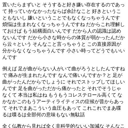
置いたらまずいと そうすると好き嫌い存在するのであっ
て 持っていかなかったならば余計なこと 好きというこ
ともないし 嫌いということでもなくなっちゃうんです
煩悩は生まれなくなっちゃうんですね だからこれ理解し
ておけば もう結構面白いんです だから人の認識は認め
ないんです だから小さな時からの体質が弱かったんだか
ら云々という そんなこと言っちゃうと この直接原因が
分からなくなっちゃうんです 小さい時ってどうでもいい
んです
例えば 足が曲がらない人がいて曲がろうとしたんですね
で 痛みが生まれたんです なんで痛いんですか？と 足が
曲がったんだからでしょうに それでストップしてほしい
んです 足を曲がっただから痛かったと それでそうじゃ
なくて 本当は私はね もうもうコレステロール高くて な
かなかこのもうアーティライティスの症候が昔からあっ
て それでまあこういう血圧もあって これこれでまあ喋
るは喋るは全部何の意味もない無駄話
全く仏教から見れば全く非科学的ないい加減な そんなこ