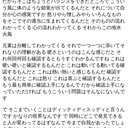
だからそこはちょうどバランスをできたところで こうい
う風に体のような錯覚が出てくるんだと それについて自
分が心の感覚ですか 怒りやら憎しみやら いろんなもの
をそこでその適当に生まれてくるんだと そのものの流れ
わかってくる 心の流れわかってくる それからこの地水
火風
元素は分離してわかってくる それで一つ一つに添いてそ
れなりの理解がある 硬さというのはこんな感じだと そ
れ何回何回も確認するともうすぐわかるんですね これは
硬い硬いと確認するもんだと これは動いてる動いてる確
認するもんだと これは熱い熱いと感じるもんだ 確認す
るもんだと これは怒り これは喜ぶと確認するもんだと
もう最も簡単に確認上手になるんで だから確認上手にな
っていただければ もうこういう問題はそんなにないんで
す
で そこまでいくことはディッティディスッディと言うん
です かなりの世界なんです で 同時にどこで発見できる
と人が変わってるはずなんで 今まで自我があったでしょ