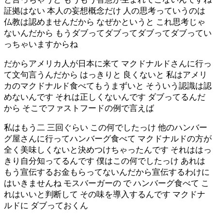
証拠はない 本人の妄想概念だけ 人の思考っていうのは
仏教は認めませんだから なぜかというと これ思考じゃ
ないんだから もうダブってダブってダブってダブってい
っちゃいますからね
だからアメリカ人が日本に来て マクドナルドさんに行っ
て文句言うんだから はっきりと 良くないと 私はアメリ
カのマクドナルド食べてもうまずいと そういう認識は認
めないんです それは正しくないんです ダブってるんだ
から そこでファストフードの例で言えば
私はもう二 三回ぐらい この何でしたっけ 他のハンバー
グ屋さんに行ってハンバーグ食べて マクドナルドの方が
全く美味しくないと決めつけちゃったんです それははっ
きり自分知ってるんです 僕はこの何でしたっけ あれは
もう宣伝するお金もらってないんだから宣伝するわけに
はいきませんね モスバーガーの で ハンバーグ食べて こ
れはいいと判断して その味を導入するんです マクドナ
ルドに ダブっておくん