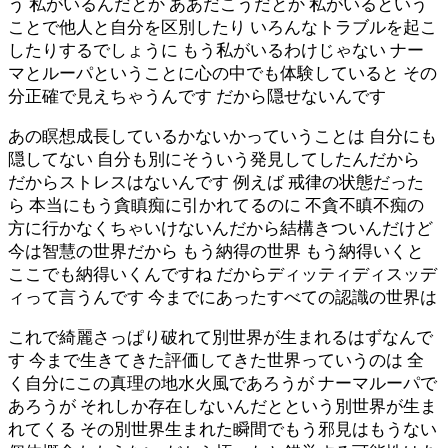
う 私がいるんだとか ああだこうだとか 私がいるという
ことで他人と自分を区別したり いろんなトラブルを起こ
したりするでしょうに もう私がいるわけじゃない ナー
マとルーパということに心の中でも体験していると その
分正確で見えちゃうんです だから隠せないんです
あの瞑想成長しているかないかっていうことは 自分にも
隠してない 自分も別にそういう発見してしたんだから
だからストレスはないんです 例えば 戒律の状態だった
ら 本当にもう貪瞋痴に引かれてるのに 不貪不瞋不痴の
方に行かなくちゃいけないんだから結構きついんだけど
今は智慧の世界だから もう納得の世界 もう納得いくと
ここでも納得いくんですね だからディッティディスッデ
ィって言うんです 今までにあったすべての認識の世界は
これで綺麗さっぱり破れて別世界が生まれるはずなんで
す 今まで生きてきた評価してきた世界っていうのは 全
く自分にこの真理の地水火風であろうが ナーマルーパで
あろうが それしか存在しないんだとという別世界が生ま
れてくる その別世界生まれた瞬間でもう邪見はもうない