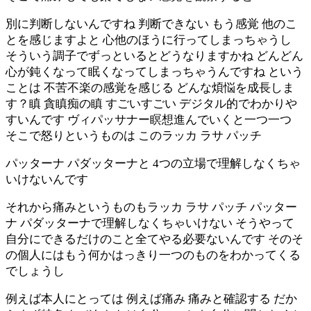
別に判断しないんですね 判断できない もう感覚 他のこ
とを感じますよと 心他のほうに行ってしまっちゃうし
そういう調子でずっといるとどうなりますかね どんどん
心が鈍くなって眠くなってしまっちゃうんですね という
ことは 不苦不楽の感覚を感じる どんな煩悩を成長しま
す？瞋 貪瞋痴の瞋 すごいすごい デジタル的でわかりや
すいんです ヴィパッサナー瞑想進んでいくと一つ一つ
そこで怒りというものは このラッカ ラサ パッチ
パッターナ パダッターナと 4つの立場で理解しなくちゃ
いけないんです
それから痛みというものもラッカ ラサ パッチ パッター
ナ パダッターナで理解しなくちゃいけない そうやって
自分にできるだけのこと全てやる必要ないんです そのそ
の個人にはもう何かはっきり一つのものをわかってくる
でしょうし
例えば本人にとっては 例えば痛み 痛みと確認する だか