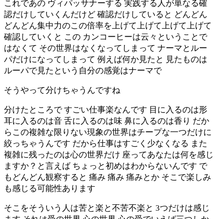
これであの ヴィパッサナーする 実践する人が単なる確
認だけしていくんだけど 確認だけしていると どんどん
どんどん集中力のこの倍率を上げて上げて上げて上げて
確認していくと この カンコーヒーは云々ということで
はなくて その世界はなくなってしまって ナーマとルー
パだけになってしまって 例えば何か見たと 見たものは
ルーパで見たという自分の感覚はナーマで
そうやって分けちゃうんですね
分けたところで すごい仕事楽なんです 目に入るのは形
耳に入るのは音 舌に入るのは味 鼻に入るのは香り だか
らこの複雑な限りない現象の世界はチープな一つだけに
絞っちゃうんです だから仕事はすごく少なくなる また
複雑に残ったのは心の世界だけ 座ってあなたは何を感じ
ますか？と言えば ちょっと初めはわからないんです で
もどんどん観察すると 痛み 痛み 痛みとか そこで楽しみ
も感じる可能性あります
そこをそういう人は苦と楽と不苦不楽と 3つだけは感じ