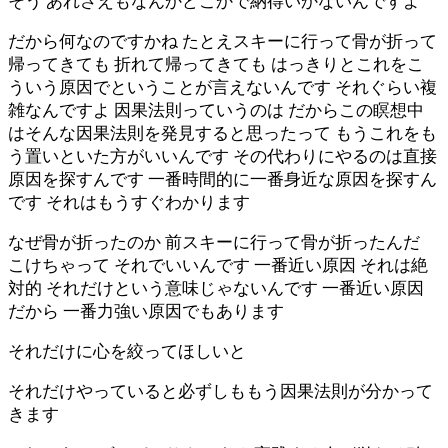
そう あれさえもなんかどこかで納得いかないんですよ
だから何なのですかね たとえスキーに行って骨が折って
帰ってきても 折れて帰ってきても はっきりとこれをこ
ういう原因でということが言えないんです それぐらい複
雑なんですよ 因果法則っていうのは だからこの瞑想中
はそんな因果法則を発見すると思ったって もうこれをも
う置いといた方がいいんです その代わりにやるのは直接
原因を探すんです 一番時間的に一番身近な原因を探すん
です それはもうすぐわかります
なぜ骨が折ったのか 前スキーに行って骨が折ったんだ
こけちゃって それでいいんです 一番近い原因 それは絶
対的 それだけという意味じゃないんです 一番近い原因
だから 一番力強い原因でもあります
それだけに心を絞ってほしいと
それだけやっていると必ずしももう因果法則が分かって
きます