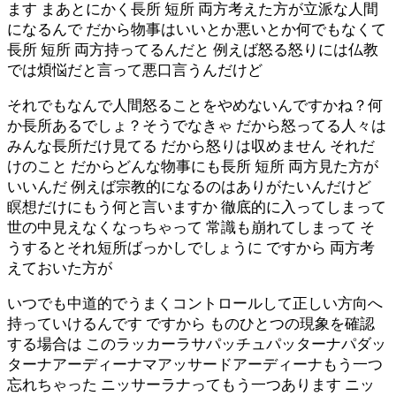
ます まあとにかく長所 短所 両方考えた方が立派な人間
になるんで だから物事はいいとか悪いとか何でもなくて
長所 短所 両方持ってるんだと 例えば怒る怒りには仏教
では煩悩だと言って悪口言うんだけど
それでもなんで人間怒ることをやめないんですかね？何
か長所あるでしょ？そうでなきゃ だから怒ってる人々は
みんな長所だけ見てる だから怒りは収めません それだ
けのこと だからどんな物事にも長所 短所 両方見た方が
いいんだ 例えば宗教的になるのはありがたいんだけど
瞑想だけにもう何と言いますか 徹底的に入ってしまって
世の中見えなくなっちゃって 常識も崩れてしまって そ
うするとそれ短所ばっかしでしょうに ですから 両方考
えておいた方が
いつでも中道的でうまくコントロールして正しい方向へ
持っていけるんです ですから ものひとつの現象を確認
する場合は このラッカーラサパッチュパッターナパダッ
ターナアーディーナマアッサードアーディーナもう一つ
忘れちゃった ニッサーラナってもう一つあります ニッ