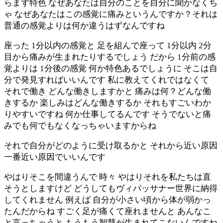
らまず特色 なぜあなたは自分のことを自分に聞かなくち
ゃ なぜあなたはこの感覚に痛みというんですか？それは
普通の感覚よりは何か違うはずなんですね
座った 1分以内の感覚と 足を組んで座って 1分以内 2分
目から痛みが生まれたりするでしょう だから 1分前の感
覚よりは 1分後の感覚 何か特色あるでしょうに そこは自
分で発見すればいいんです 私に教えてくれではなくて
それで働き どんな働きしますかと 痛みは何？どんな働
きするか 楽しみはどんな働きするか それもすごいわか
りやすいですね 何か仕事してるんです そうでないと痛
みでも何でもなくなっちゃいますからね
それで自分がどのように受け取るかと それから近い原因
一番近い原因でいいんです
やはりそこを間違うんで 時々 やはりそれを私たちは直
そうとしますけど どうしてもヴィパッサナー世界に納得
してくれません 例えば 自分が小さい頃から体が弱かっ
たんだからね すごく足が痛くて座れませんと あんなこ
と言っちゃうと もうもう智慧が生まれてこないんですね