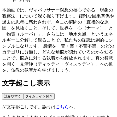
本動画では、ヴィパッサナー瞑想の核心である「現象の
観察法」について深く掘り下げます。 複雑な因果関係や
過去の思考に惑わされず、今この瞬間の「直接的な原
因」を見抜くこと。そして、世界を「心（ナーマ）」と
「物質（ルーパ）」、さらには「地水火風」というエネ
ルギーに分解して観ることで、私たちの認識は劇的にシ
ンプルになります。 感情を「苦・楽・不苦不楽」のどの
カテゴリに分類し、どんな煩悩が隠れているのかを知る
ことで、悩みに対する執着から解放されます。真の智慧
を開く「見清浄（ディッティ・ヴィスッディ）」への道
を、仏教の叡智から学びましょう。
文字起こし表示
読みやすく
タイムライン付き
AI文字起こしです。誤りは
こちら
へ。