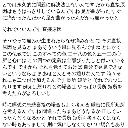
とでは永久的に問題に解決法はないんです だから直接原
因はもうはっきりしているんですね 足が曲がった すぐ
に痛かったんだから足が曲がったんだから痛かったと
それでいいんです 直接原因
そうやって痛みが生まれたらなぜ痛みかと で その直接
原因を見ると まあそういう風に見るんですね とにかく
この仏教では このすべての色 二十八の色と五十二の心
所と心には この四つの定義は全部ぴったしと付いている
んです ですから それを覚えておけば 自分で発見できな
いというならば まあほとんどその通りなんです 時々そ
れにも二つ付け加えるんです 長所 短所と それで六つに
なります 例えば怒りなどの場合は やっぱり長所 短所を
考えた方がよろしいし
時に瞑想の慈悲喜捨の場合もよく考える 厳密に長所短所
を考えるんですね 間違ったらまあどうなるか 正しくい
ったらどうなるかと それで長所 短所も考えなくはなら
ない時もありまして 別に気にしなくてもいい場合もあり