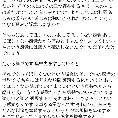
ます それは受の世界 心の世界 心の受でいえば三つしか
ないと で その人にはその三つ存在する もう一人の人に
は苦だけですよと 苦しみだけですよと これには強弱 苦
しみは柔らかい 苦しみは強いと それだけのことで そこ
でなぜ痛みと認識しますかと
そちらにあってほしくない あってほしくない感覚 あっ
てほしくない感覚だから痛みと呼ぶんです あってもいい
やという感覚には痛みと確認しないんです ただそれだけ
でしょう
だから簡単です 集中力を増していくと
それであってほしくないという場合は そこで心の感情の
世界で そちらにはどんな煩悩 繁殖する化というと あっ
てほしくない 逃げていけ 出ていけという気持ちだから
怒りと あ こういう感覚だったら気持ちいいんだと 今は
楽しいと楽と 観察すると それはあってもよろしいとい
う感覚なんですね 単なる常なんです それだったら何を
どんな煩悩を繁殖するかというと 欲の煩悩を繁殖する
そこで痛みもでも楽でもない感覚を観察すると