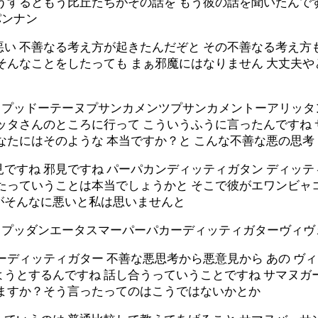
そうするともう比丘たちがその話を もう彼の話を聞いたんで
パンナン
悪い 不善なる考え方が起きたんだぞと その不善なる考え方
そんなことをしたっても まぁ邪魔にはなりません 大丈夫や
ィプッドーテーヌプサンカメンツプサンカメントーアリッタ
リッタさんのところに行って こういうふうに言ったんですね
なたにはそのような 本当ですか？と こんな不善な悪の思考
ですね 邪見ですね パーパカンディッティガタン ディッ
れたっていうことは本当でしょうかと そこで彼がエワンビャ
がそんなに悪いと私は思いませんと
ィプッダンエータスマーパーパカーディッティガターヴィヴ
ーディッティガター 不善な悪思考から悪意見から あの ヴ
うとするんですね 話し合うっていうことですね サマヌガ
いますか？そう言ったってのはこうではないかとか