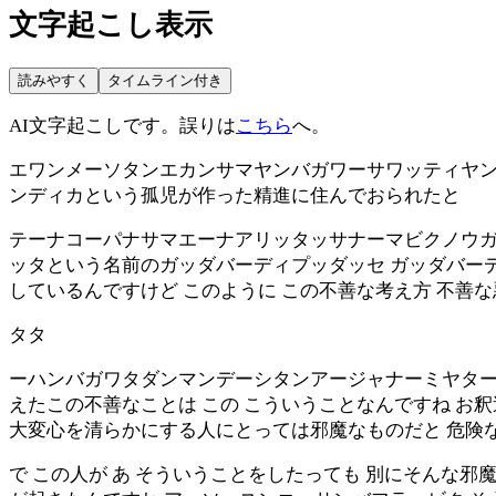
文字起こし表示
読みやすく
タイムライン付き
AI文字起こしです。誤りは
こちら
へ。
エワンメーソタンエカンサマヤンバガワーサワッティヤン
ンディカという孤児が作った精進に住んでおられたと
テーナコーパナサマエーナアリッタッサナーマビクノウガ
ッタという名前のガッダバーディプッダッセ ガッダバーデ
しているんですけど このように この不善な考え方 不善
タタ
ーハンバガワタダンマンデーシタンアージャナーミヤター
えたこの不善なことは この こういうことなんですね お
大変心を清らかにする人にとっては邪魔なものだと 危険
で この人が あ そういうことをしたっても 別にそんな