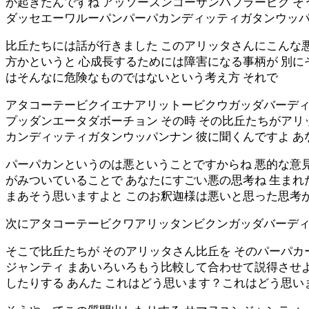
が起きたんですね アッソースンコーサンバフラービク 
ダッセエーワルーパンパーパカンディッティガタンウッ
比丘たちには話が行きました このアリッタさんにこんな
方かというと 心成長するためには障害になる事柄が 別に
はそんなに危険なものではないという考え方 それで
アタコーテービクイエナアリットービクウガッダバーデ
プッダンエータダボーチョン その時 その比丘たちがア
カンディッティガタンウッパンナン 彼に聞くんですよ あ
パーパカンというのは悪ということですからね 悪的な意見
がみついていることで あなたにすごい悪の思考ね 生ま
まあそう思いますよと このお釈迦様は悪いと思った思考
次にアタコーテービクワアリッタンビクンガッダバーデ
そこで比丘たちが そのアリッタさん比丘を そのパーパカ
ジャンティ まあいろいろもう比較して合わせて説得させよ
したりする あんた これはどう思います？これはどう思