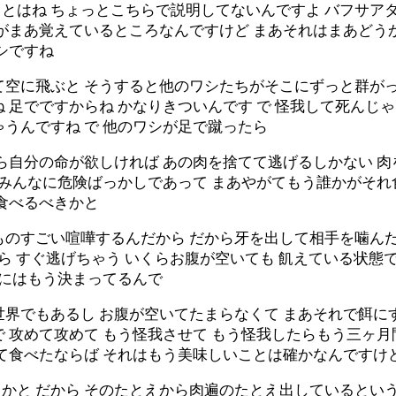
とはね ちょっとこちらで説明してないんですよ バフサア
私がまあ覚えているところなんですけど まあそれはまあどう
シですね
て空に飛ぶと そうすると他のワシたちがそこにずっと群がっ
 足でですからね かなりきついんです で 怪我して死んじ
うんですね で 他のワシが足で蹴ったら
ら自分の命が欲しければ あの肉を捨てて逃げるしかない 
にみんなに危険ばっかしであって まあやがてもう誰かがそ
食べるべきかと
ものすごい喧嘩するんだから だから牙を出して相手を噛んだ
から すぐ逃げちゃう いくらお腹が空いても 飢えている状
とにはもう決まってるんで
世界でもあるし お腹が空いてたまらなくて まあそれで餌に
 攻めて攻めて もう怪我させて もう怪我したらもう三ヶ
て食べたならば それはもう美味しいことは確かなんですけ
かと だから そのたとえから肉遍のたとえ出しているという