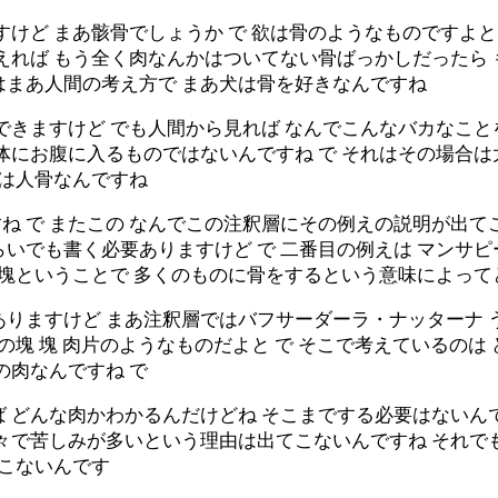
すけど まあ骸骨でしょうか で 欲は骨のようなものですよと
えれば もう全く肉なんかはついてない骨ばっかしだったら 
はまあ人間の考え方で まあ犬は骨を好きなんですね
できますけど でも人間から見れば なんでこんなバカなこと
体にお腹に入るものではないんですね で それはその場合は
合は人骨なんですね
ね で またこの なんでこの注釈層にその例えの説明が出て
いでも書く必要ありますけど で 二番目の例えは マンサピー
の塊ということで 多くのものに骨をするという意味によって
りますけど まあ注釈層ではバフサーダーラ・ナッターナ 
の塊 塊 肉片のようなものだよと で そこで考えているの
の肉なんですね で
 どんな肉かわかるんだけどね そこまでする必要はないん
々で苦しみが多いという理由は出てこないんですね それで
てこないんです