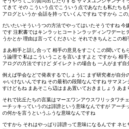
そうやってこの質問出したりする サマヌユンジャンティっ
てきて その こういう点でこういう点であなたも私たちも
アログというか 会話を持っていくんですね ですから こ
だいたいそういうつの方法でやってはいたそうですね 今
です 注釈書ではキンラッヒコートンラッディンワデーヒ
うかとか 理由は言ってくださいと それできちんとこの
まあ相手と話し合って 相手の意見をすごくこの聞いてもら
う論理で 私はこういうことを言いますよと ですから 相
アログの方法ですけど ダイレクトの場合も 一人がまず
例えば学会などで発表するでしょうに まず研究者が自分
ゃいけないんですね その最初の段階なんですね サマヌ
すけどもね まあそこら辺はまあ置いておきましょう あま
それで比丘たちの言葉はマーエワンアウスワリッタワチェ
ーチッキっていうのは誹謗という意味なんですが アーチ
の何かを言うというふうな意味なんですね
ですから それはやっぱり誹謗って意味になるんです ネヒ