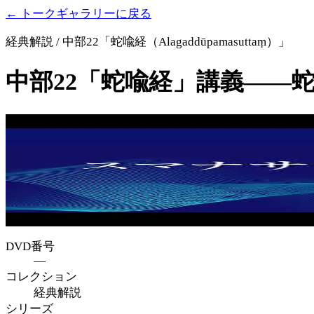
← トークギャラリーに戻る
経典解説 / 中部22「蛇喩経（Alagaddūpamasuttaṃ）」
中部22「蛇喩経」講義――
DVD番号
—
コレクション
経典解説
シリーズ