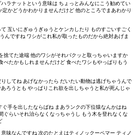
ダハラナットという意味は ちょっとみんなにこう勧めてい
か定かどうかわかりませんだけど 他のところでまあわかり
て 互いにぎゅうぎゅうとケンカしたり ものすごいすごく
ゃうんですね ワシがこれ私が取ったものだから絶対あげま
肉を捨てた途端 他のワシがそれパクッと取っちゃいますか
れ食べたかもしれませんだけど 食べたワシもやっぱりもう
りしてね あげなかったら だいたい動物は逃げちゃうんで
態であろうとも やっぱりこれ欲を出しちゃうと私が死んじゃ
すぐ手を出したならばね まあランクの下位猿なんかはね
月間ぐらいそれ治らなくなっちゃうし もう木を登れなくな
ど
意味なんですね 次のたとえはティノックーペマー ティノ