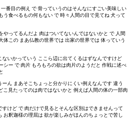
 一番目の例え で 骨っていうのはそんなにすごい美味しい
もう食べるもの何もない で 時々人間の目で見てね 犬って
をやってるんだよ 肉はついてないんではないかと で 人間
大体この まあ仏教の世界では 出家の世界では 体っていう
こないかっていう ここら辺に出てくるはずなんですけど
シー で 肉片 もろもろの欲は肉片のようだと 作戦に述べ
と
うーん まあそこちょっと分かりにくい例えなんです 違う
は どこ見たってのは肉ではないかと 例えば人間の体の一部肉
ですけど で 肉だけで見るとそんな区別はできませんって
も お釈迦様の理屈は 欲が楽しみがほんのちょっとで苦し