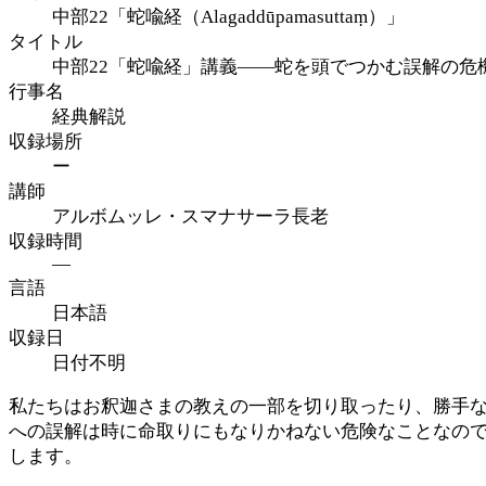
中部22「蛇喩経（Alagaddūpamasuttaṃ）」
タイトル
中部22「蛇喩経」講義――蛇を頭でつかむ誤解の危
行事名
経典解説
収録場所
ー
講師
アルボムッレ・スマナサーラ長老
収録時間
—
言語
日本語
収録日
日付不明
私たちはお釈迦さまの教えの一部を切り取ったり、勝手
への誤解は時に命取りにもなりかねない危険なことなの
します。