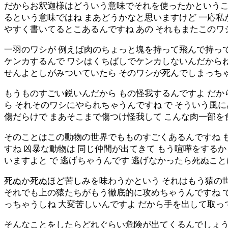
だからお釈迦様はどういう意味でそれを使ったかというこ
るという意味ではね まあどうかなと思いますけど 一応
やすく書いてるとこあるんですね あの それもまたこのワ
一羽のワシが 例えば肉のちょっと塊を持って飛んで持っ
ケンカするんで ワシはくちばしでケンカしないんだからね
せんよとしがみついていたら そのワシが死んでしまっちゃ
もうものすごい鋭いんだから もの怪我するんですよ だか
ら それそのワシにやられちゃうんですね で そういう風
傷だらけで まあそこまで傷つけ怪我して こんな肉一部を
そのことはこの動物の世界でもものすごくあるんですね 
すね 凶暴な動物は 同じ仲間が出てきて もう喧嘩をする
いますよと で 逃げちゃうんです 逃げなかったら死ぬこ
死ぬか死ぬほど苦しみを味わうかという それはもう猿の
それでも上の猿たちがもう徹底的に攻めちゃうんですね で
っちゃうしね 大変苦しいんですよ だから手を出して取っ
そんなことをしたらどれぐらい危険が出てくるんでしょう