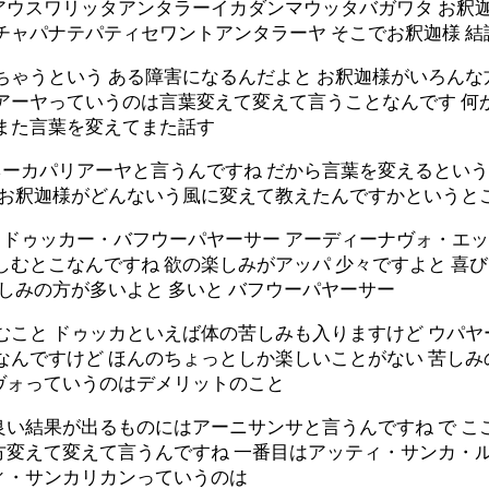
アウスワリッタアンタラーイカダンマウッタバガワタ お釈
チャパナテパティセワントアンタラーヤ そこでお釈迦様 結
ちゃうという ある障害になるんだよと お釈迦様がいろん
アーヤっていうのは言葉変えて変えて言うことなんです 何
 また言葉を変えてまた話す
ーカパリアーヤと言うんですね だから言葉を変えるという
れでお釈迦様がどんないう風に変えて教えたんですかというと
ドゥッカー・バフウーパヤーサー アーディーナヴォ・エッタ
しむとこなんですね 欲の楽しみがアッパ 少々ですよと 喜
苦しみの方が多いよと 多いと バフウーパヤーサー
むこと ドゥッカといえば体の苦しみも入りますけど ウパ
なんですけど ほんのちょっとしか楽しいことがない 苦しみ
ヴォっていうのはデメリットのこと
い結果が出るものにはアーニサンサと言うんですね で こ
方変えて変えて言うんですね 一番目はアッティ・サンカ・ル
ィ・サンカリカンっていうのは