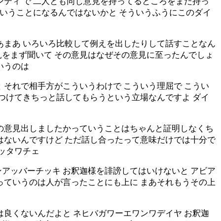
ンティ で 二人とも同じ意見を持ってるところをまた持っ
ういうことになるんではないかと そういうふうにこのダイ
あまあ いろいろ比較して例えを出したりして話すことなん
見をまず聞いて その意見はなぜその意見に至ったんでしょ
いうのは
 それで相手方がこういうわけで こういう理屈で こうい
もつけてきちっと話してもらうという立場なんですよ ダイ
この意見出しましたかっていうことはちゃんと証明しなくち
はないんですけど ただ話し合ったって意味だけでは十分で
ッタワチェ
アッバーチッキ お釈迦様を誹謗してはいけないと アビア
っていうのは人が言ったことにも上に まあそれもうその上
は良くないんだよと ネヒバガワーエワンワデイヤ お釈迦