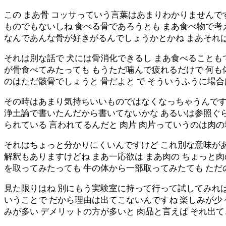
この まあ骨 コッサっていう言葉はあまりわかりませんで
ものでもないしね 食べる骨であろうとも まあ食べ物で考
なんであんな骨が好きがるんでしょうかとかね まあそれ
それは別な話で 犬には骨消化できるし まあ食べることも
が骨食べてみたっても もうただ噛んで疲れるだけで 何も
のはただ骸骨でしょうと 骨だよと で そういうふうに場
その時はあまり気持ちいいものではなくなっちゃうんです
浄土論で書いたんだから書いてないかな あるいは参照ぐら
られている 言われてるんだと 肉片 肉片っていうのは肉
それはちょっと分かりにくいんですけど これ別な意味があ
解釈もありますけどね まあ一応欲は まあ肉の ちょっと肉
を取ってみたっても 牛の体から一部取ってみたても ただ
見た限りはね 別にもう実験室に持って行って試してみれば
いうことで だから理由は出てこないんですね 楽しみが少
みが多い デメリットの方が多いと 肉品と言えば それ出