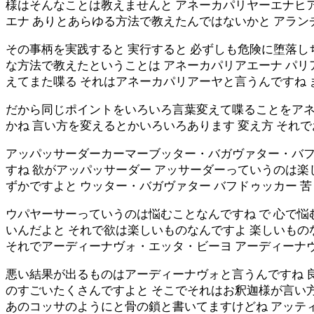
様はそんなことは教えませんと アネーカパリヤーエナヒ
エナ ありとあらゆる方法で教えたんではないかと アラン
その事柄を実践すると 実行すると 必ずしも危険に堕落し
な方法で教えたということは アネーカパリアエーナ パリ
えてまた喋る それはアネーカパリアーヤと言うんですね
だから同じポイントをいろいろ言葉変えて喋ることをアネ
かね 言い方を変えるとかいろいろあります 変え方 そ
アッパッサーダーカーマーブッター・バガヴァター・バフ
すね 欲がアッパッサーダー アッサーダーっていうのは楽
ずかですよと ウッター・バガヴァター バフドゥッカー 
ウパヤーサーっていうのは悩むことなんですね で 心で悩
いんだよと それで欲は楽しいものなんですよ 楽しいもの
それでアーディーナヴォ・エッタ・ビーヨ アーディーナ
悪い結果が出るものはアーディーナヴォと言うんですね 良
のすごいたくさんですよと そこでそれはお釈迦様が言い
あのコッサのようにと骨の鎖と書いてますけどね アッテ