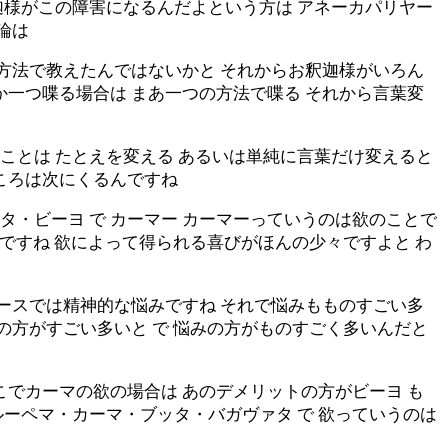
迦様がこの障害になるんだよという方は アネーカパリヤー
論は
な方法で教えたんではないかと それからお釈迦様がいろん
か一つ喋る場合は まあ一つの方法で喋る それから言葉変
ことは たとえを変える あるいは単純に言葉だけ変えると
ころは次にくるんですね
・ビーヨ で カーマー カーマーっていうのは欲のことで
びですね 欲によって得られる喜びがほんの少々ですよと わ
ヤースでは精神的な悩みですね それで悩みもものすごい多
の方がすごい多いと で 悩みの方がものすごく多いんだと
こでカーマの欲の場合は あのデメリットの方がビーヨ も
ーペマ・カーマ・ブッタ・バガヴァタ で 欲っていうのは