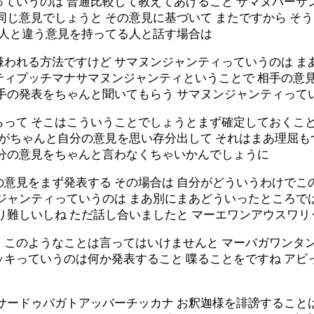
ていうのは 普通比較して教えてあげること サマヌバーサ
同じ意見でしょうと その意見に基づいて またですから そ
の人と違う意見を持ってる人と話す場合は
嫌われる方法ですけど サマヌンジャンティっていうのは ま
ティプッチマナサマヌンジャンティということで 相手の意
相手の発表をちゃんと聞いてもらう サマヌンジャンティって
って そこはこういうことでしょうとまず確定しておくこと
手がちゃんと自分の意見を思い存分出して それはまあ理屈
自分の意見をちゃんと言わなくちゃいかんでしょうに
の意見をまず発表する その場合は 自分がどういうわけで
ンジャンティっていうのは まあ別にまあどういったところで
り難しいしね ただ話し合いましたと マーエワンアウスワリ
 このようなことは言ってはいけませんと マーバガワンタン
ッキっていうのは何か発表すること 喋ることをですね アビ
サードゥバガトアッバーチッカナ お釈迦様を誹謗すること