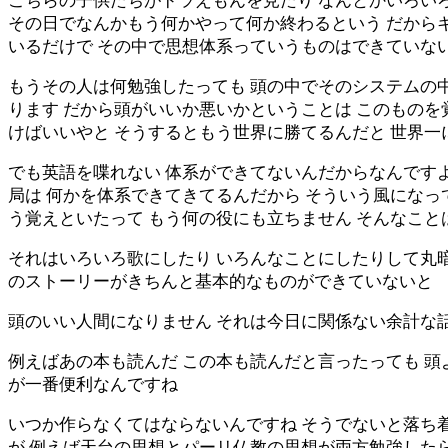
こちらの子供たちがドラえもんを見たり なんとかいろいろ
その日でなんかもう何かやって何か終わるという だから
いるだけで その中で思想体系っていうものはできていな
もうその人は何勉強したっても 頭の中でそのシステムの
ります だから頭がいいか悪いかということは このもの
けばいいやと そうするともう世界に勝てるんだと 世界
でも英語を喋れない 体系ができてないんだからなんですよ
局は 何かを体系できてきてるんだから そういう風になっ
う覚えといたって もう何の役にも立ちません そんなこと
それはいろいろ歌にしたり いろんなことにしたりして丸暗
のストーリーがきちんと基本的なものができていないと
頭のいい人間になりません それは今日に関係ない余計な話
例えばあの本も読んだ この本も読んだと言ったっても 頭
が一番便利なんですね
いつか作らなくてはならないんですね そうでないと落ち
が 例えば天台の思想とパーリ仏教の思想が両方勉強したら