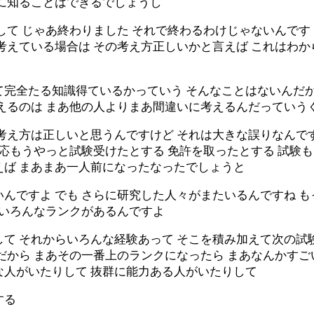
らに知ることはできるでしょうし
して じゃあ終わりました それで終わるわけじゃないんです
考えている場合は その考え方正しいかと言えば これはわか
完全たる知識得ているかっていう そんなことはないんだから
言えるのは まあ他の人よりまあ間違いに考えるんだっていう
考え方は正しいと思うんですけど それは大きな誤りなんです
一応もうやっと試験受けたとする 免許を取ったとする 試験
えば まあまあ一人前になったなったでしょうと
んですよ でも さらに研究した人々がまたいるんですね 
もいろんなランクがあるんですよ
て それからいろんな経験あって そこを積み加えて次の試
だから まあその一番上のランクになったら まあなんかすご
な人がいたりして 抜群に能力ある人がいたりして
する