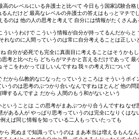
ば最高のレベルにいる弁護士と比べて 今日もう国家試験合格
れるんだけど 最高なレベルの弁護士の答えはもっとマチでし
えるのは 他の人の思考と考えて 自分には情報がたくさんあ
こういうわけで こういう情報が自分が持ってるんだからと 
ら それなのに人間っていうのは常に自分考えることは正しい
ね 自分が必死でも完全に真面目に考えることはそうかもし
の思考と比べたら どちらがマチかと言えるだけであって 最
 そこをわかってほしいんですね 我々の考え方について
 だから仏教的なになったっていうところは そういうポイ
いうのは思考のぶつかり合いなんですね ほとんど 他の問
嘩するんですよ だから 人間のもう和がないという
いということは この思考がまあぶつかり合うんですね なぜ
慧がある人が やっぱり思考っていうのは完全になりくはな
も 例えば同じ情報を知っている二人もっていたっても
すから 死ぬまで知識っていうのは まあ本当は増えるもんなん