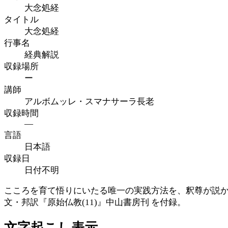
大念処経
タイトル
大念処経
行事名
経典解説
収録場所
ー
講師
アルボムッレ・スマナサーラ長老
収録時間
—
言語
日本語
収録日
日付不明
こころを育て悟りにいたる唯一の実践方法を、釈尊が説
文・邦訳『原始仏教(11)』中山書房刊 を付録。
文字起こし表示