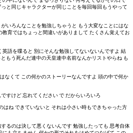
その中にないんで まるっきりない 何考えてるかその日で
ずっと同じキャラクターが同じことを毎回毎回もうやって
々がいろんなことを勉強しちゃうと もう大変なことにはな
の教育ではちょっと間違いがありまして たくさん覚えてお
く英語を喋ると 別にそんな勉強してないないんですよ 結
ーっともう死んだ連中の天皇連中名前なんかリストやらね も
ではなくて この何かのストーリーなんですよ 頭の中で何か
すけど 忘れてください で だからいろいろ
のはね できていないと それは小さい時もできちゃった方
するのは決して悪くないんです 勉強したっても 思考自体
役にも立ちません 何かの形でそれをはめてつなげて この