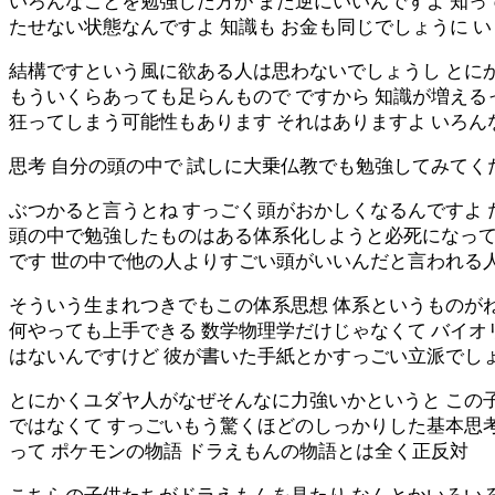
いろんなことを勉強した方が また逆にいいんですよ 知っ
たせない状態なんですよ 知識も お金も同じでしょうに 
結構ですという風に欲ある人は思わないでしょうし とにか
もういくらあっても足らんもので ですから 知識が増える
狂ってしまう可能性もあります それはありますよ いろ
思考 自分の頭の中で 試しに大乗仏教でも勉強してみてく
ぶつかると言うとね すっごく頭がおかしくなるんですよ 
頭の中で勉強したものはある体系化しようと必死になって
です 世の中で他の人よりすごい頭がいいんだと言われる
そういう生まれつきでもこの体系思想 体系というものがね
何やっても上手できる 数学物理学だけじゃなくて バイオ
はないんですけど 彼が書いた手紙とかすっごい立派でし
とにかくユダヤ人がなぜそんなに力強いかというと この
ではなくて すっごいもう驚くほどのしっかりした基本思
って ポケモンの物語 ドラえもんの物語とは全く正反対