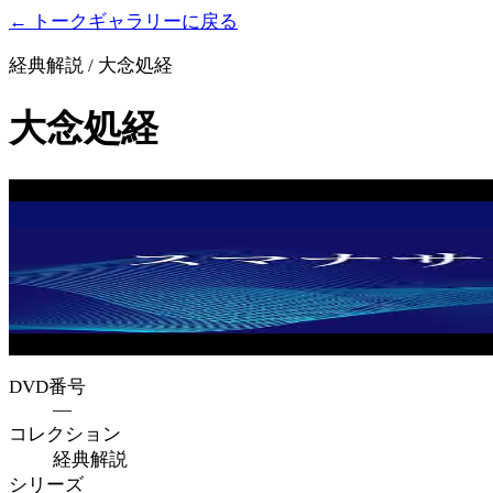
← トークギャラリーに戻る
経典解説 / 大念処経
大念処経
DVD番号
—
コレクション
経典解説
シリーズ