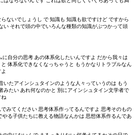
にはならないんです これは欲と同じく いくらあっても満
ないでしょうし で 知識も 知識も欲ですけど ですから
けない それで頭の中でいろんな種類の知識がぶつかって頭
ムに自分の思考 あの体系化したいんですよ だから我々は
と 体系化できなくなっちゃうと もうかなりトラブルなん
すよ
ば昔いたアインシュタインのような人々っていうのは もう
者みたい あれ何なのかと 別にアインシュタイン文学者で
すね
でみてください 思考体系作ってるんですよ 思考そのもの
でやる子供たちに教える物語なんかは 思想体系作るんであ