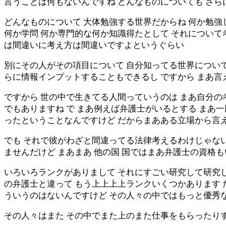
言うことは何もないんですね どんなものについても さ
どんなものについて 大体勉強する世界だからね 何か勉強
何か学問 何か専門的な何か知識得たとして それについて
は間違いに考え方は間違いですよというぐらい
別にその人がその項目について 自分知ってる世界について
らに情報インプットすることもできるし ですから まあ
ですから 世の中で生きてる人間っていうのは まあ自分の
でもありますね で まあ例えば弁護士がいるとする まあ
ったということなんですけど だからまあある立場から言
でも それで彼がわざと間違ってる法律考えるわけじゃない
ませんだけど まあまあ 他の国 国ではまあ弁護士の資格
いろいろランクがありまして それにすごい研究して研究し
の弁護士と違って もう上上上上ランクいくつかあります 
ういうのはないんですけど その人々の中ではもっと優秀
その人々はまた その中でまた上のまた仕事をもらったり