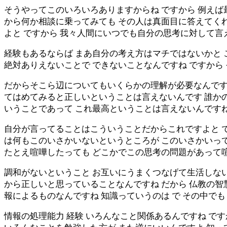
そうやってこのいろいろありますからね ですから 例え
から何か相談に乗ってみても その人は真面目に答えてく
よと ですから 我々人間にいつでも自分の思考に対して言
経験もあるならば まあ自分の考え方はマチではないかと 
絶対ありえないことで できないことなんですね ですか
だからそこら辺についてもいくらかの理解が必要なんです
てはめてみると正しいということは言えないんです 誰か
いうことであって これ最高ということは言えないんですね
自分が言ってることはこういうことだからこれですよと で
は何もこのいさかいないというところが このいさかいって
たとえ喧嘩したっても どこかでこの思考の問題があって喧
調和がないということ お互いにうまくつなげて生活しな
から正しいと思っていることなんですね だから 仏教の智
報によるものなんですね 知識っていうのは で その中で
情報の処理能力 経験 いろんなこと関係あるんですね で