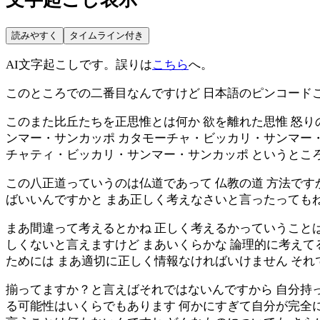
読みやすく
タイムライン付き
AI文字起こしです。誤りは
こちら
へ。
このところでの二番目なんですけど 日本語のピンコードこ
このまた比丘たちを正思惟とは何か 欲を離れた思惟 怒り
ンマー・サンカッポ カタモーチャ・ビッカリ・サンマー
チャティ・ビッカリ・サンマー・サンカッポ というとこ
この八正道っていうのは仏道であって 仏教の道 方法です
ばいいんですかと まあ正しく考えなさいと言ったってもね
まあ間違って考えるとかね 正しく考えるかっていうこと
しくないと言えますけど まあいくらかな 論理的に考えて
ためには まあ適切に正しく情報なければいけません そ
揃ってますか？と言えばそれではないんですから 自分持っ
る可能性はいくらでもあります 何かにすぎて自分が完全