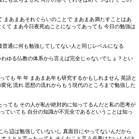
て まあまあそれぐらいのことで まあまあ満たすことはあ
くて まあ今日夜死ぬことになってあっても 今日の勉強は
午後普通に何も勉強してしてない人と同じレベルになる
いわゆる仏教の体系から言えば完全じゃないでしょ？とい
っても 年 年 まあまあ年も研究するかもしれません 英語と
言語の変化 流れ 思想の流れからもう現代のところまで勉強した
たっても その人が私が絶対的に知ってるんだと私の思考が
知っていても 自分の知識が不完全であるということは知っ
そこら辺は勉強していないし 真面目にやってないんだから
ますよとと言ったっても そんなこと言う必要はないんだけ