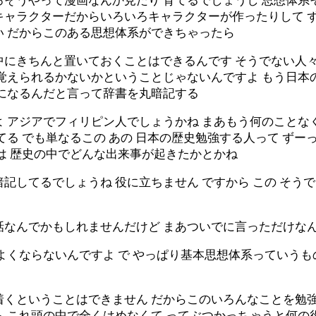
そうやって漫画なんか見たり 育てるでしょうし 思想体系
キャラクターだからいろいろキャラクターが作ったりして 
い だからこのある思想体系ができちゃったら
中にきちんと置いておくことはできるんです そうでない人
を覚えられるかないかということじゃないんですよ もう日本
一になるんだと言って辞書を丸暗記する
 アジアでフィリピン人でしょうかね まあもう何のことな
てる でも単なるこの あの 日本の歴史勉強する人って ず
は 歴史の中でどんな出来事が起きたかとかね
記してるでしょうね 役に立ちません ですから この そう
なんでかもしれませんだけど まあついでに言っただけなんで
よくならないんですよ で やっぱり基本思想体系っていうも
着くということはできません だからこのいろんなことを勉強
 これ頭の中で全くはめなくて ってぶつかっちゃうと何の