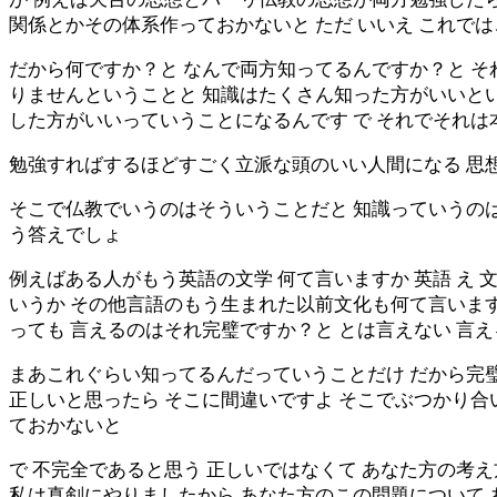
関係とかその体系作っておかないと ただ いいえ これで
だから何ですか？と なんで両方知ってるんですか？と そ
りませんということと 知識はたくさん知った方がいいと
した方がいいっていうことになるんです で それでそれ
勉強すればするほどすごく立派な頭のいい人間になる 思
そこで仏教でいうのはそういうことだと 知識っていうの
う答えでしょ
例えばある人がもう英語の文学 何て言いますか 英語 え 
いうか その他言語のもう生まれた以前文化も何て言いますか 
っても 言えるのはそれ完璧ですか？と とは言えない 言
まあこれぐらい知ってるんだっていうことだけ だから完
正しいと思ったら そこに間違いですよ そこでぶつかり合
ておかないと
で 不完全であると思う 正しいではなくて あなた方の考
私は真剣にやりましたから あなた方のこの問題について