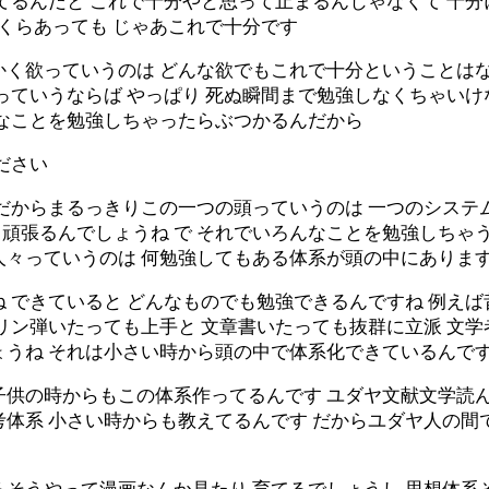
てるんだと これで十分やと思って止まるんじゃなくて 十分
いくらあっても じゃあこれで十分です
く欲っていうのは どんな欲でもこれで十分ということはなら
っていうならば やっぱり 死ぬ瞬間まで勉強しなくちゃい
んなことを勉強しちゃったらぶつかるんだから
ださい
だからまるっきりこの一つの頭っていうのは 一つのシステ
頑張るんでしょうね で それでいろんなことを勉強しちゃう
人々っていうのは 何勉強してもある体系が頭の中にありま
 できていると どんなものでも勉強できるんですね 例え
リン弾いたっても上手と 文章書いたっても抜群に立派 文学
ょうね それは小さい時から頭の中で体系化できているんで
子供の時からもこの体系作ってるんです ユダヤ文献文学読ん
考体系 小さい時からも教えてるんです だからユダヤ人の間