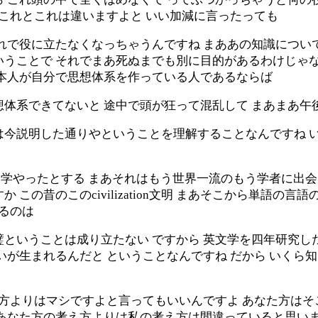
はこれとこれは違いますよと いい加減に言ったっても
れで役に立たなくなっちゃうんですね まああの知識につい
いうことで それでまあ死ぬまでも別に目的があるわけじゃな
は本人が自分で思想体系を作っている人であるならば
想体系できてないと 途中で頭が狂って混乱して まあまあ
は今説明した通りやということを理解することなんですね 
文学やったとする まあそれはもう世界一流のもう学者に出会
この昔のこのcivilization文明 まあそこから単語の
えるのは
璧ということは成り立たない ですから 英文学を四年研究し
いが生まれるんだと ということなんですね だから いくら
え方よりはマシですよと言ってもいいんですよ あなた方は
 あなた方の考え方よりは私の考え方は間違っていると思い