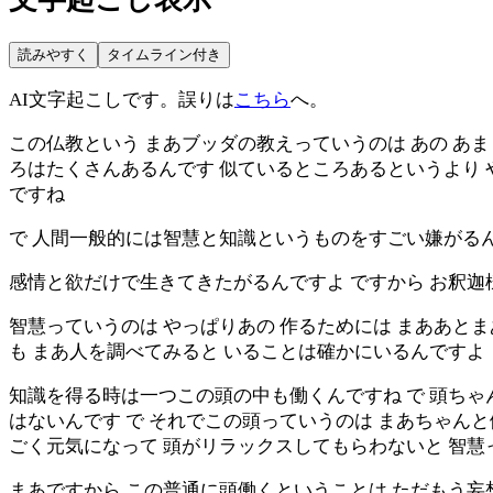
読みやすく
タイムライン付き
AI文字起こしです。誤りは
こちら
へ。
この仏教という まあブッダの教えっていうのは あの あ
ろはたくさんあるんです 似ているところあるというより 
ですね
で 人間一般的には智慧と知識というものをすごい嫌がる
感情と欲だけで生きてきたがるんですよ ですから お釈
智慧っていうのは やっぱりあの 作るためには まああと
も まあ人を調べてみると いることは確かにいるんですよ
知識を得る時は一つこの頭の中も働くんですね で 頭ちゃ
はないんです で それでこの頭っていうのは まあちゃん
ごく元気になって 頭がリラックスしてもらわないと 智
まあですから この普通に頭働くということは ただもう妄