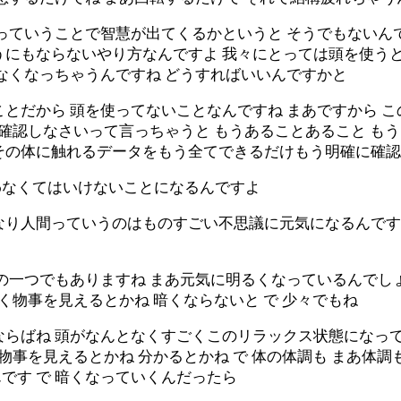
っていうことで智慧が出てくるかというと そうでもないんで
うにもならないやり方なんですよ 我々にとっては頭を使う
なくなっちゃうんですね どうすればいいんですかと
とだから 頭を使ってないことなんですね まあですから 
あ確認しなさいって言っちゃうと もうあることあること も
その体に触れるデータをもう全てできるだけもう明確に確
わなくてはいけないことになるんですよ
なり人間っていうのはものすごい不思議に元気になるんです
の一つでもありますね まあ元気に明るくなっているんでし
く物事を見えるとかね 暗くならないと で 少々でもね
ならばね 頭がなんとなくすごくこのリラックス状態になっ
く物事を見えるとかね 分かるとかね で 体の体調も まあ体
です で 暗くなっていくんだったら