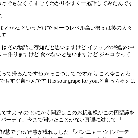
わけでもなくて すごくわかりやすく一応話してみたんです
よ
よとかね というだけで 何一つレベル高い教えは後の人々
れて
ね その物語ご存知だと思いますけど イソップの物語の中
リー作りますけど 食べないと思いますけど ジャコウって
って帰るんですね かっこつけて ですから これ今ことわ
です It is sour grape for you.と言っちゃえば
ですよ その とにかく問題はこのお釈迦様がこの四聖諦を
ウドパーディ」今まで聞いたことがない真理に対して 「
智慧ですね 智慧が現れました 「パンニャー ウドパーデ