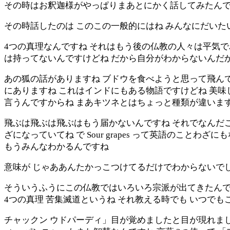
その時はお釈迦様がやっぱりまあとにかく話してみたんで
その時話したのは このこの一般的にはね みんなにだいた
4つの真理なんですね それはもう後の仏教の人々は平気で
は持ってないんですけどね だから自分がわからないんだ
あの狐の話がありますね ブドウを食べようと思って飛ん
にありますね これはインドにもある物語ですけどね 美味
言うんですからね まあキツネとはちょっと種類が違います
飛ぶは飛ぶは飛ぶはもう届かないんですね それでなんだこ
ざになっていてね で Sour grapes って英語のことわざにも
もうみんなわかるんですね
意味が じゃああんたかっこつけてるだけでわからないで
そういうふうにこの仏教ではいろいろ宗派が出てきたんで
4つの真理 苦集滅道というね それ教える時でも いつでも
チャックン ウドパーディ」目が覚めましたと目が現れまし