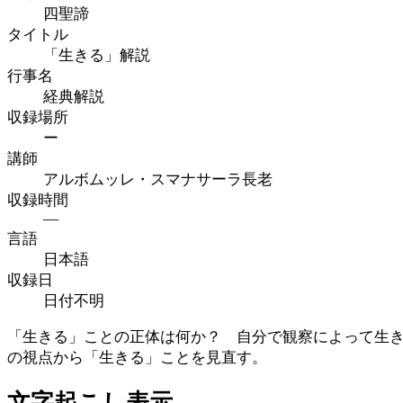
四聖諦
タイトル
「生きる」解説
行事名
経典解説
収録場所
ー
講師
アルボムッレ・スマナサーラ長老
収録時間
—
言語
日本語
収録日
日付不明
「生きる」ことの正体は何か？ 自分で観察によって生
の視点から「生きる」ことを見直す。
文字起こし表示