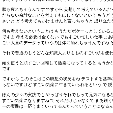
脳も疲れちゃうんです ですから 妄想して考えているんだ
だらない余計なことを考えてもほしくないという もうど
さいと どう考えてもいけませんと言っちゃうと 成り立た
何も考えないということは もうただボケーっとしているこ
ですよ 考える必要は全くない でもすごい忙しい仕事 ま
ごい大量のデータっていうのは体に触れちゃうんですね 
それで普通のもうどんな知識人よりもものすごい頭を使
頭を使うと頭すごい回転して活発になってくると もうか
です
ですから このそこはこの瞑想の状況をね テストする基準
らないですけど すごい気楽に生きていられるという で 鋭
ほんの少々の実践でも やっぱりそれでもって元気になる
すごい気楽になりますね で それだけじゃなくて まあ鋭
ーの実践は一応うまくいってるんだっていうことになるん