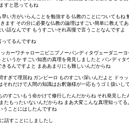
りますと思ってもね
早い方がいらんことを勉強する 仏教のことについてもね 
てきます その分に必要な仏教の論理はすごい簡単に教えてあ
ない話なんです もうすごいそれ高慢で言うことなんですよ
言ってるんですね
ッカーワチャローニピニプノーパンディタヴェーダニーヨー
というか すごい知恵の真理を発見しましたと パンディタ
できるんですよと まああまりにも難しいんだからね
間すぎて理屈ね ガンビーロ ものすごい深いんだよと ドゥ
ではそれだけで人間の知識はお釈迦様が一応もうゴミ扱いし
ものすごいもう命かけて修行したんだからね それ発見したん
 またもったいないんだからね まあ大変こんな真理知って
ということにはしたんですね
ちに話すことにしましたし