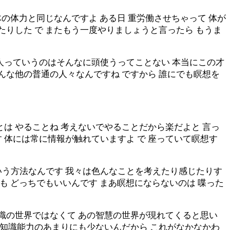
体の体力と同じなんですよ ある日 重労働させちゃって 体が
たりした で またもう一度やりましょうと言ったら もうま
人っていうのはそんなに頭使うってことない 本当にこの才
みんな他の普通の人々なんですね ですから 誰にでも瞑想を
は やることね 考えないでやることだから楽だよと 言っ
 体には常に情報が触れていますよ で 座っていて瞑想す
いう方法なんです 我々は色んなことを考えたり感じたりす
も どっちでもいいんです まあ瞑想にならないのは 喋った
知識の世界ではなくて あの智慧の世界が現れてくると思い
あ知識能力のあまりにも少ないんだから これがなかなかわ