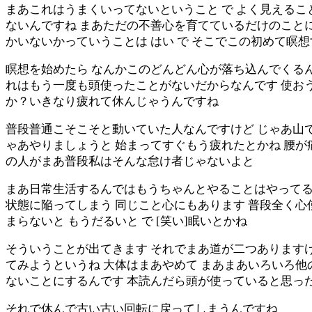
まあこれはうまくいってないということ で よく見える
ないんですね まあただの不善心を育てているだけのことに
かいないかっていうことは はい で そこでこの初めて瞑
瞑想を始めたら なんかこのどんどん心が落ち込んでくるん
れはもう一度も頭使ったことがないだからなんです 使おう
か？いきなり疲れて休んじゃうんですね
普段普通こそこそと動いていた人なんですけど じゃあ山で
ゃあやりましょうと 始まってすぐもう疲れたとかね 腰が
の人がまあ普段私はそんな怠け者じゃないよと
まあ日常生活するんではもうちゃんとやることはやってる
状態に陥ってしまう 同じこと心にもあります 普段全く
まらないと もうだるいと で [笑い]眠いとかね
そういうことが出てきます それでまあ道が二つありますけ
てみようというね 大体はまあやめて まあまあいろいろ他
ないことにするんです 本読んだら頭が使っていると思っ
それで休んで古い古い回転に戻ってしまうんですね