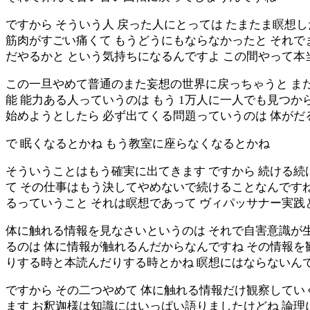
ですから そういう人 戻った人にとっては たまたま瞑想し
筋肉がすごい痛くて もうどうにもならなかったと それで
だやるかと という気持ちになるんですよ この間やって本
この一旦やめて普通のまた妄想の世界に戻っちゃうと ま
能 能力ある人っていうのは もう 1万人に一人でも見つか
始めようとしたら 必ず出てくる問題っていうのは 体がだ
で 眠くなるとかね もう教室に座らなくなるとかね
そういうことはもう確実に出てきます ですから 続ける続
て その仕事はもう決してやめないで続けることなんですね
るっていうこと それは瞑想であって ヴィパッサナー実
体に触れる情報を見なさいというのは それで自害意識が
るのは 体に情報が触れるんだからなんですね その情報を
りする時と本読んだりする時とかね 瞑想にはならないん
ですから その二つやめて 体に触れる情報だけ観察してい
ます お釈迦様は知識にはいっぱい語りましたけどね 論理