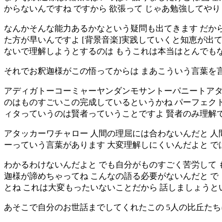
からないんですね ですから 欲張って じゃあ勉強してや
なんかそんな能力あるかなという疑問も出てきます だから
た方が早いんですよ [背景音楽]実践していくと知恵が出
ないで理解しようとするのは もうこれは本当はとんでも
それでお釈迦様がこの悟ってからは まあこういう言葉を
アディガトーコーミャーヤンダンモサントーパニートアタ
のはものすごいこの完成しているというかね パーフェクト
ィタっていうのは賢者っていうことですよ 賢者のみ理解
アタッカーワチャロー 人間の理屈には合わないんだと 人
ーっていう言葉があります 大変理解しにくいんだよと 
わかるわけないんだよと でも自分がものすごく苦労して 
迦様が諦めちゃってね こんなの語る必要がないんだと で
とね これは大変もったいないことだから 話しましょう
あそこで自分のお世話までしてくれたこの 5人の比丘た