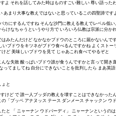
すよ それを話してみた時はものすごい難しい 尊い語った
い あまり大事な教えではないと思っているこの四聖諦です
バカにするんですね そんな沙門に教える教えでレベル低い
からけなちゃうというやり方で いろいろ仏教は宗派に分か
ではみたんだけど なかなかブドウのところに届かないんです
しいブドウをキツネがブドウ食べるんですかね よくストー
けど 美味しいブドウを見て じゃあこれ食べてやるぞと
んな失敗 酸っぱいブドウ誰が食うんですかと言って開き直
なってましてね 自分にできないことを批判したら まあ英語でもすぐ言うん
しょと
すけど で 誰一人ブッダの教えを壊すことはできなかったん
この「プッペ アナヌッス テース ダンメース チャックン 
たと 「 ニャーナン ウドパーディ」 ニャーナンというのは