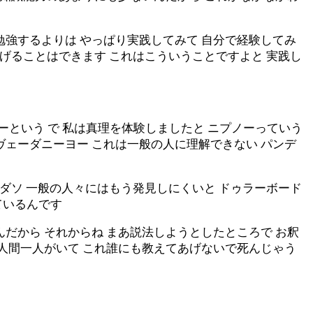
勉強するよりは やっぱり実践してみて 自分で経験してみ
げることはできます これはこういうことですよと 実践し
という で 私は真理を体験しましたと ニプノーっていう
ヴェーダニーヨー これは一般の人に理解できない パンデ
ッダソ 一般の人々にはもう発見しにくいと ドゥラーボード
ているんです
だから それからね まあ説法しようとしたところで お釈
る人間一人がいて これ誰にも教えてあげないで死んじゃう