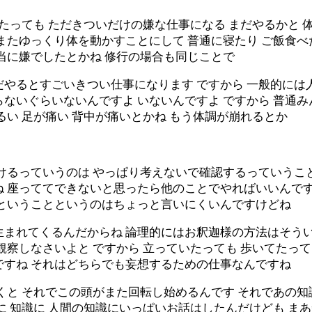
たっても ただきついだけの嫌な仕事になる まだやるかと 
またゆっくり体を動かすことにして 普通に寝たり ご飯食べ
当に嫌でしたとかね 修行の場合も同じことで
だやるとすごいきつい仕事になります ですから 一般的には
らないぐらいないんですよ いないんですよ ですから 普通
るい 足が痛い 背中が痛いとかね もう体調が崩れるとか
けるっていうのは やっぱり考えないで確認するっていうこと
 座っててできないと思ったら他のことでやればいいんです
践ということというのはちょっと言いにくいんですけどね
生まれてくるんだからね 論理的にはお釈迦様の方法はそう
観察しなさいよと ですから 立っていたっても 歩いてたって
ですね それはどちらでも妄想するための仕事なんですね
くと それでこの頭がまた回転し始めるんです それであの
に 知識に 人間の知識にいっぱいお話はしたんだけども ま