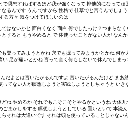
ことで瞑想すればするほど我が強くなって 排他的になって頑
なるんです うん ですから 性格で 仕草でと言うんでしょ
想する方々 気をつけてほしいのは
ではないかと 面白くなく 面白 何でしたっけ？つまらなく
とすると もうやめると で 体使ったことがない人が な
も登ってみようとかね 穴でも掘ってみようかとかね 何か
痛い 足が痛いとかね 言って全く何もしないで休んでしまっ
んだよとは言いたがるんですよ 言いたがるんだけど まあ結
心使ってない人が瞑想しようと実践しようとしちゃうと いき
どね やめるか それでもこそこそとやるかというね 大体九
のごまかしをする 瞑想しようとしている 置いといて 本読
たらそれは大違いです それは頭を使っていることじゃない