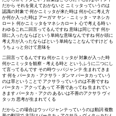
だから それを覚えておかないと ニミッタっていうのは
認識の対象で 何かニミッタが来た時は 何か心に考え方
か何か入った時は アーガマ ヤン・ニミッタ・マネシカ
ロート 何かニミッタをマネシカロート 心で考える時 い
わゆるこれ二回言ってるんですね 意味は同じです 何か
頭に入ったならばという単純な意味なんですね 何か頭に
考え方が入ったならばという単純なことなんですけど も
うちょっと分けて意味を
二回言ってるんですね 何かニミッタが 対象が入った時
何かニミッタを観察・考える時と というふうに二つにし
て言ってるんです その時ウッパジャンテ 生まれてきま
す 何を パータカ・アクサラ・ダンマ パータカっていう
のは罪ということで アクサラっていうのは不善ですね
パータカ・アクってあって 不善であってね 生まれてい
きます パータカ・アクの あるいは不善のアクサラ ヴィ
タッカ 思考が生まれてくる
だからこの場合はウッパジャンテっていうのは動詞 複数
形の動詞で 主語はパータカ・アクサラ・ヴィタッカなん