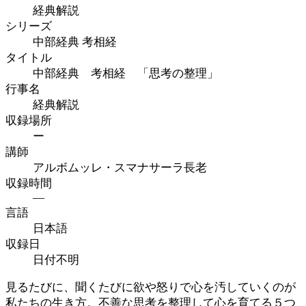
経典解説
シリーズ
中部経典 考相経
タイトル
中部経典 考相経 「思考の整理」
行事名
経典解説
収録場所
ー
講師
アルボムッレ・スマナサーラ長老
収録時間
—
言語
日本語
収録日
日付不明
見るたびに、聞くたびに欲や怒りで心を汚していくのが
私たちの生き方。不善な思考を整理して心を育てる５つ