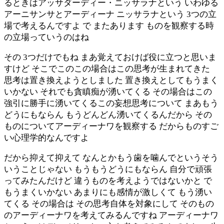
るときはアッサダーディー・ニッサラナという いわゆる
アーニサンサとアーディーナ ニッサラナという 3つの立
場で考えるんですよ で またあります ものを観察する時
の立場っていうのはね
その 3つだけでもね まあ覚えておけば役に立つと思いま
すけど そこでこのこの場合はこの思考が生まれてきた
思考は置き換えようとしました 置き換えとしてもうまく
いかない それでも貪瞋痴が湧いてくる その場合はこの
強引に勝手に湧いてくるこの妄想思考について まあもう
どうにもならん もうどんどん湧いてくるんだから その
ものについてアーディーナワを観察する だからものすご
い心理学的なんですよ
だから抑えて抑えて なんとかもう歯を噛んでというそう
いうことじゃない もうもうどうにもならん 自分で頑張
ってみたんだけど 違うものを考えようではないかと で
もうまくいかない あまりにも感情が激しくて もう湧い
てくる その場合は その思考自体を対象にして そのもの
のアーディーナワを考えてみるんですね アーディーナワ