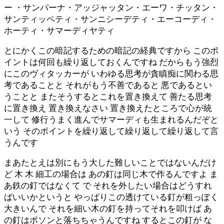
ー ・サンパーナ・アッジャッタン・エーワ・チッタン・
サンティッペティ・サンニシーデティ・エーコーディ・
ホーティ・サマーディヤティ
とにかくこの暗記するための暗記の経典ですから このポ
イントは何回も繰り返しておくんですね だからもう強烈
にこのヴィタッカーが いわゆる思考が貪瞋痴に関わる思
考であることと それがもう不善であると 悪であるとい
うことと またそうするとこれを置き換えて 善たる思考
に置き換え 置き換えなさい 置き換えたところで心が統
一して 修行うまく進んでサマーディも生まれるんだぞと
いう そのポイントを繰り返して繰り返して繰り返して言
うんです
まあたとえは別にもう大した難しいことではないんだけ
ど 木 木 細工の場合は あの釘は同じ木で作るんですよ ま
あ鉄の釘ではなくて で それを外したい場合はどうすれ
ばいいかというと やっぱりこの透けている釘が粗っぽく
大きいんで それを細い木の釘を持ってそれを叩けば あ
の釘はポソンと落ちちゃうんですね するとこの釘が な