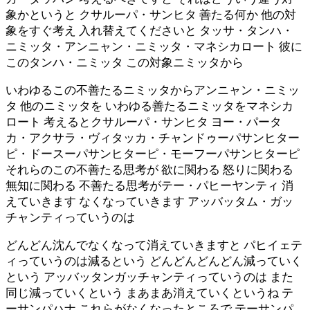
象かというと クサルーパ・サンヒタ 善たる何か 他の対
象をすぐ考え 入れ替えてくださいと タッサ・タンハ・
ニミッタ・アンニャン・ニミッタ・マネシカロート 彼に
このタンハ・ニミッタ この対象ニミッタから
いわゆるこの不善たるニミッタからアンニャン・ニミッ
タ 他のニミッタを いわゆる善たるニミッタをマネシカ
ロート 考えるとクサルーパ・サンヒタ ヨー・パータ
カ・アクサラ・ヴィタッカ・チャンドゥーパサンヒター
ピ・ドースーパサンヒターピ・モーフーパサンヒターピ
それらのこの不善たる思考が 欲に関わる 怒りに関わる
無知に関わる 不善たる思考がテー・パヒーヤンティ 消
えていきます なくなっていきます アッバッタム・ガッ
チャンティっていうのは
どんどん沈んでなくなって消えていきますと パヒイェテ
ィっていうのは減るという どんどんどんどん減っていく
という アッバッタンガッチャンティっていうのは また
同じ減っていくという まあまあ消えていくというね テ
ーサンパハナ これらがなくなったところで テーサンパ