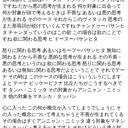
ですね だから悪の思考が生まれる 何か対象に出会って
何か対象が頭で考えるときは 不善な あるいは悪の思考
が生まれる そのケース それからこのヴィタッカ 思考の
また形容詞が続けていくんですね チャンドゥーパサンヒ
タ チャンダっていうのはこの欲 この場合は欲のことで
すね 欲に関わる思考 ヒ ドースーパサンヒタ
怒りに関わる思考 あるいはモーフーパサンヒタ 無知に
関わる だから不善な 悪的な思考が生まれる その不善・
悪の思考というのは 欲に関わる思考 怒りに関わる思考
あるいは無知に関わる思考だよということで それでテー
ナ その時は このケースの場合はこういうふうにします
よと テーナ ビッケービクナ 比丘たちがこうするべきで
す タンハ・ニミッタ その対象からアンニャン・ニミッ
タ 他の対象をマネシカ・タッバン
心に入った この何か概念が入ってしまうでしょうに そ
の入った概念について考えちゃうと不善が生まれてくる
その場合はすぐアンニャン・ニミッタ 違う対象をマネシ
カ・タッバン 考えるべきですと それはどういう違う対