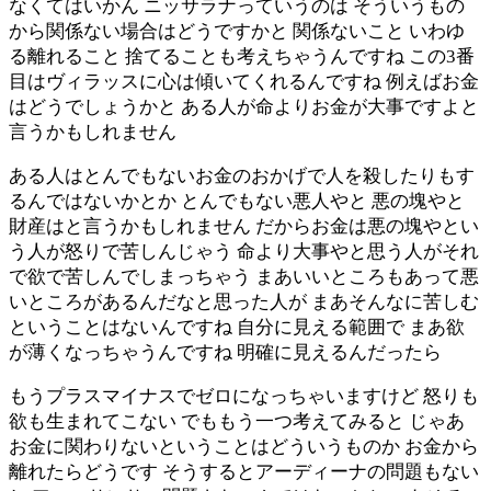
なくてはいかん ニッサラナっていうのは そういうもの
から関係ない場合はどうですかと 関係ないこと いわゆ
る離れること 捨てることも考えちゃうんですね この3番
目はヴィラッスに心は傾いてくれるんですね 例えばお金
はどうでしょうかと ある人が命よりお金が大事ですよと
言うかもしれません
ある人はとんでもないお金のおかげで人を殺したりもす
るんではないかとか とんでもない悪人やと 悪の塊やと
財産はと言うかもしれません だからお金は悪の塊やとい
う人が怒りで苦しんじゃう 命より大事やと思う人がそれ
で欲で苦しんでしまっちゃう まあいいところもあって悪
いところがあるんだなと思った人が まあそんなに苦しむ
ということはないんですね 自分に見える範囲で まあ欲
が薄くなっちゃうんですね 明確に見えるんだったら
もうプラスマイナスでゼロになっちゃいますけど 怒りも
欲も生まれてこない でももう一つ考えてみると じゃあ
お金に関わりないということはどういうものか お金から
離れたらどうです そうするとアーディーナの問題もない