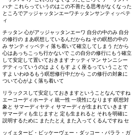
ハナ これらっていうのはこの不善たる思考がなくなった
ところでアッジャッタンエーワチッタンサンティッペテ
ィ
チッタン 心がアッジャッタンエーワ 自分の中のみ 自分
の修行の まあ瞑想しているんだからね その瞑想の中の
み サンティッペティ 落ち着いて確立してしまう だから
心はあっちこっち行かないで この自分の修行にもう確立
して安定して置いておきます ナッティマン サンニシー
デティっていうのは よくもす よく座るっていうことで
すよ いわゆるもう瞑想修行中だから この修行の対象に
ついて心がよく落ち着いて
リラックスして安定しておきますということなんですね
エーコーディホーティ 統一性 一境性になります 瞑想対
象と サマーディヤティ サマーディが生まれていきます
サマーディも生じますと 定も生まれると それを明確に
説明するために またたとえ また入ってくるんですね セ
ッイェターピ・ビッケーヴェー・ダッコー・パララ・ガ