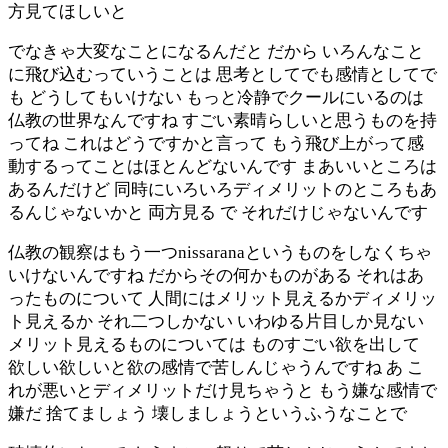
方見てほしいと
でなきゃ大変なことになるんだと だから いろんなこと
に飛び込むっていうことは 思考としてでも感情としてで
も どうしてもいけない もっと冷静でクールにいるのは
仏教の世界なんですね すごい素晴らしいと思うものを持
ってね これはどうですかと言って もう飛び上がって感
動するってことはほとんどないんです まあいいところは
あるんだけど 同時にいろいろディメリットのところもあ
るんじゃないかと 両方見る で それだけじゃないんです
仏教の観察はもう一つnissaranaというものをしなくちゃ
いけないんですね だからその何かものがある それはあ
ったものについて 人間にはメリット見えるかディメリッ
ト見えるか それ二つしかない いわゆる片目しか見ない
メリット見えるものについては ものすごい欲を出して
欲しい欲しいと欲の感情で苦しんじゃうんですね あ こ
れが悪いとディメリットだけ見ちゃうと もう嫌な感情で
嫌だ 捨てましょう 壊しましょうというふうなことで