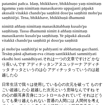
patamāni pañca. Idaṃ, bhikkhave, bhikkhuṇo yaṃ nimittaṃ
āgamma yaṃ nimittaṃ manasikaroto uppajjanti pāpakā
akusalā vitakkā chando'pa saṃhitā doso'pa saṃhitā moho'pa
saṃhitā'pi. Tena, bhikkhave, bhikkhuṇā dhamumā
nimittā aññaṃ nimittaṃ manasikātabbaṃ kusalo'pa
saṃhitaṃ. Tassa dhamumā nimitt ā aññaṃ nimittaṃ
manasikaroto kusalo'pa saṃhitaṃ. Ye pāpakā akusalā
vitakkā chando'pa saṃhitā pi doso'pa saṃhitā
pi moho'pa saṃhitā'pi te pahīyanti te abbhattaṃ gacchanti.
Tesāṃ pānā ajhattaṃ eva cittaṃ santikkkhati sammitīyati
ekodhi hoti samādhiyati.それは一つの文章ですけど かな
り長いんです アディチッタンアヌユッテーナ アディチ
ッタ チッタというのは心 アディチッタっていうのは超
越した心
日常生活で我々は使用している心の次元を破って ものす
ごい超越した心 超越した次元という意味なんですね そ
の心の眼耳鼻舌身にコントロールされていて それはどう
しても乗り越えられない 普通の人間には 人間何を考え