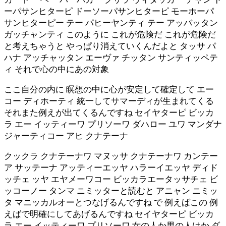
ーパサンヒターピ ドーソーパサンヒターピ モーホーパ
サンヒターピー テー パヒーヤンティ テー アッバッタン
ガッチャンティ このように これが危険だ これが危険だ
と考えちゃうと やっぱり消えていくんだよと タッサ パ
ハナ アッチャッタン エーヴァ チッタン サンティッペテ
ィ それで心の中にあの対象
ここ自分の内に 瞑想の中に心が安定して確定して エー
コー ディホーティ 統一してサマーディが生まれてくる
それまた例えが出てくるんですね セイヤターピ ビッカ
ラ エー イッティーワ プリソーワ ダハロー ユワ マンダナ
ジャーティコー アヒ クナテーナ
クックラ クナテーナワ マヌッサ クナテーナワ カンテー
ア サッテーナ アッティーエッヤ ハラーイエッヤ ディド
ッチェ ッヤ エヤメーワコー ビッカラエータッサチェ ビ
ッコーノー タンマ ニミッターと読むと アニャン ニミッ
タ マニッカルオーとつなげるんですね で 例えばこの 例
えばで明確にしてあげるんですね セイヤターピ ビッカ
ラ エー イッティーワ プリソーワ 女の人か男の人はか ダ