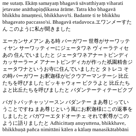
me sutaṃ. Ekāṃ samayaṃ bhagavā sāvatthiyaṃ viharati
jetavane anāthapiṇḍikassa ārāme. Tatra kho bhagavā
bhikkhu āmaṃtesi, bhikkhavo'ti. Badante ti te bhikkhu
bhagavato paccasso'si. Bhagavā etadavoca.エワンメーすた
ん このように私が聞きました
エーカンサメアン ある時 バーガワー 世尊がサーワッテ
ィヤン サーワッティーにジェータワネ ヴィーラティセ
あの 住んでいましたと ジェータワネアナートピンディ
カッサーラーメ アナートピンディカが作った祇園精舎ジ
ェータワナというお寺に住んでいましたと タトレコ そ
の時バーガワー お釈迦様がビクウアーマンテーシ 比丘
たちを呼びました ビッキャウォー ビクラよと 比丘たち
よと比丘たちを呼びましたと バダンテーティテービクブ
バガトパッチャッソースン バダンテー まあ尊じってい
うことですね まあ尊じという風にお釈迦様にこの返事を
しましたと バガワーエタドオーチェ それで釈尊がこの
ように語りましたと Adhicittaṃ anuyuttena, bhikkhave,
bhikkhuṇā pañca nimittāni kālen a kālaṃ manasikātabbāni