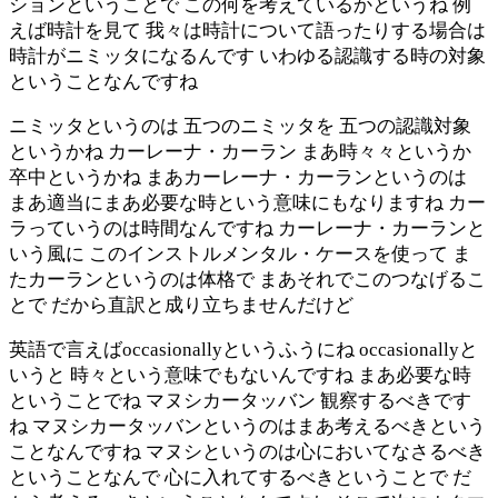
ションということで この何を考えているかというね 例
えば時計を見て 我々は時計について語ったりする場合は
時計がニミッタになるんです いわゆる認識する時の対象
ということなんですね
ニミッタというのは 五つのニミッタを 五つの認識対象
というかね カーレーナ・カーラン まあ時々々というか
卒中というかね まあカーレーナ・カーランというのは
まあ適当にまあ必要な時という意味にもなりますね カー
ラっていうのは時間なんですね カーレーナ・カーランと
いう風に このインストルメンタル・ケースを使って ま
たカーランというのは体格で まあそれでこのつなげるこ
とで だから直訳と成り立ちませんだけど
英語で言えばoccasionallyというふうにね occasionallyと
いうと 時々という意味でもないんですね まあ必要な時
ということでね マヌシカータッバン 観察するべきです
ね マヌシカータッバンというのはまあ考えるべきという
ことなんですね マヌシというのは心においてなさるべき
ということなんで 心に入れてするべきということで だ