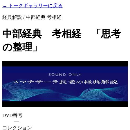
← トークギャラリーに戻る
経典解説 / 中部経典 考相経
中部経典 考相経 「思考
の整理」
DVD番号
—
コレクション