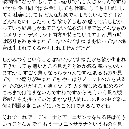
破壊的になって もうすごい怒りで苦しんじゃうんですね
だから 俗世間では お金にしても 仕事にしても 世界にし
ても 社会にしても どんな対象でもよろしいんですけど
どんなものにしたっても 欲で苦しむか 怒りで苦しむか
っていう結果しか出てこない 仏教の世界ではどんなもの
もメリット デメリット両方を持っていますよと 思う時
は怒りも欲も生まれてこないんですね まあ悟ってない場
合は生まれてくるかもしれませんだけど
しがみつくということはないんですね だから欲が生まれ
てきたっても 悪いところ見えると欲が減る 減っちゃい
ますから すごく薄くなっちゃうんですね あるものを見
てすごい怒りが生まれても やっぱりメリットの方を見る
と その怒りがすごく薄くなって 人を苦しめる 悩めるど
ころまでは進まないんですね ですから そういう風な観
察能力さえ持っていけば かなり人間にこの世の中で楽に
何も問題を起こさずにいることはできるんですね
それでこれ アーディーナとアーニサンサを見る時はそう
いうことなんです もう一つ ニッサラナというものを見