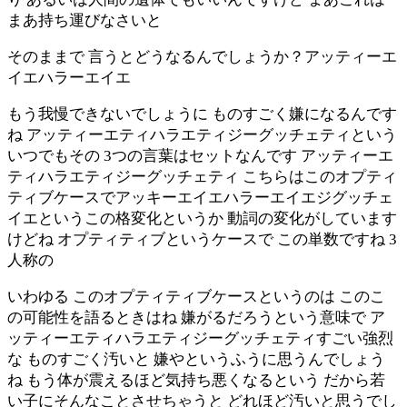
まあ持ち運びなさいと
そのままで 言うとどうなるんでしょうか？アッティーエ
イエハラーエイエ
もう我慢できないでしょうに ものすごく嫌になるんです
ね アッティーエティハラエティジーグッチェティという
いつでもその 3つの言葉はセットなんです アッティーエ
ティハラエティジーグッチェティ こちらはこのオプティ
ティブケースでアッキーエイエハラーエイエジグッチェ
イエというこの格変化というか 動詞の変化がしています
けどね オプティティブというケースで この単数ですね 3
人称の
いわゆる このオプティティブケースというのは このこ
の可能性を語るときはね 嫌がるだろうという意味で ア
ッティーエティハラエティジーグッチェティすごい強烈
な ものすごく汚いと 嫌やというふうに思うんでしょう
ね もう体が震えるほど気持ち悪くなるという だから若
い子にそんなことさせちゃうと どれほど汚いと思うでし