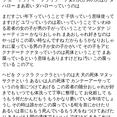
ハロー まあ若い ダハローっていうのは
まだすごい年下っていうことで 子供っていう意味使って
ますけど ユワっていうのは若いっていうことで いわゆ
る若者の女の子が男の子がっていうことで マンダナ ジ
ャーティコー かなりおしゃれ まあおしゃれ好きなのは
やっぱりこの若い時なんですね だからもうかなりおしゃ
れに凝っている男の子か女の子かがいて その子をアヒ
クナテーナ クナタっていうのは死体ということで まあ
腐っているという意味もありますけどね 汚い この腐っ
ている このアヒ
ヘビを クックラ クックラというのは犬 犬の死体 マヌッ
サクナという あるいは人の死体で カンテーアーサって
いうのを首につけてあげる この若者の随分おしゃれが好
きでも いつでも体洗って丁寧に整理して お化粧して も
うもう何だかんだもう もうかなり磨いている年頃でしょ
うし その時は誰かがこの腐っている蛇を首にかけたり
あるいは首にももう死んでいるもう犬をね つけてあげた
り あるいは人間の遺体でもいいんですけど まあこれは