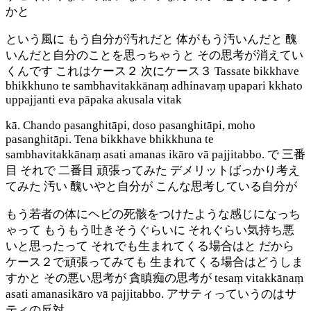
かと
という風に もう自分が汚れだと 体がもう汚いんだと 醜
いんだと自分のことを思っちゃうと その思考が消えてい
くんです これはケース２ 次にケース３ Tassate bikkhave
bhikkhuno te sambhavitakkānaṃ adhinavaṃ upapari kkhato
uppajjanti eva pāpaka akusala vitak
kā. Chando pasanghitāpi, doso pasanghitāpi, moho
pasanghitāpi. Tena bikkhave bhikkhuna te
sambhavitakkānaṃ asati amanas ikāro vā pajjitabbo. で 三番
目 それで 二番目 頑張ってみた デメリットばっかり考え
てみた 汚い 醜いやと自分が こんな思考している自分が
もう若者の体にヘビの死骸をつけたような感じになっち
ゃって もうもう吐きそうぐらいに それぐらい気持ち悪
いと思ったって それでも生まれてくる場合はと だから
ケース２で頑張ってみても 生まれてくる場合はどうしま
すかと その悪い思考が 貪瞋痴の思考が tesaṃ vitakkānaṃ
asati amanasikāro vā pajjitabbo. アサティっていうのはサ
ティの反対