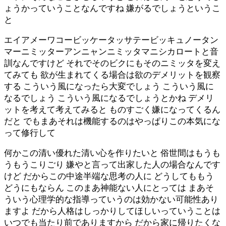
ょうかっていうことなんですね 嫌がるでしょうというこ
と
エイアメーワコービッケータッサテービッキュノータン
マーニミッターアンニャンニミッタマニシカロートと音
訓なんですけど それでそのビクにもそのニミッタを変え
てみても 欲が生まれてくる場合は欲のデメリットを観察
する こういう風になったら大変でしょう こういう風に
なるでしょう こういう風になるでしょうとかね デメリ
ットを考えて考えてみると ものすごく嫌になってくるん
だと でもまあそれは機能するのはやっぱりこの本気にな
って修行して
何かこの清い優れた清い心を作りたいと 俗世間はもうも
うもうこりごり 嫌やと言って出家した人の場合なんです
けど だからこの中途半端な思考の人に どうしてももう
どうにもならん このまあ神能ない人にとっては まあそ
ういう心理学的な指導っていうのは効かない可能性あり
ますよ だから人格はしっかりしてほしいっていうことは
いつでも当たり前でありますから だから家に帰りたくな