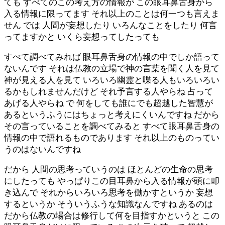
ても すべてのこの考え方の情報が この眼耳鼻舌身から
入る情報に限ってます それ以上のことは何一つも言えま
せん では 人間が妄想したり いろんなことをしたり 何言
ってますかと いくら妄想ってしたっても
すべて調べてみれば 眼耳鼻舌身の情報の中でしか語って
ないんです それは仏教の立場で神の言葉を聞く人を見て
神が見える人を見て いろいろ幽霊と喋る人もいろいろい
るかもしれませんだけど それ予言する人やらね 占って
あげる人やらね で 何をしても誰にでも超越した智慧が
あるというふうにはちょっと考えにくいんですね だから
その言っていることを調べてみると すべて眼耳鼻舌身の
情報の中で語れるものであります それ以上のものってい
うのはないんですね
だから 人間の思考っていうのは ほとんどの生命の思考
にしたっても やっぱりこの目耳鼻から入る情報が頭に叩
き込んで それからいろいろ思考を働かすというか 妄想
するというか そういうふうな知識なんですね あるのは
だから仏教の場合は修行して何を目指すかというと この