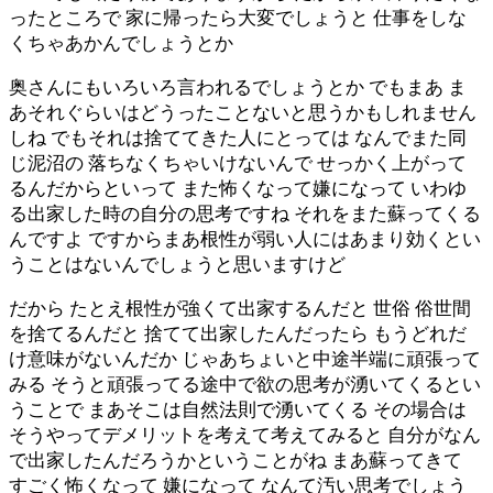
ったところで 家に帰ったら大変でしょうと 仕事をしな
くちゃあかんでしょうとか
奥さんにもいろいろ言われるでしょうとか でもまあ ま
あそれぐらいはどうったことないと思うかもしれません
しね でもそれは捨ててきた人にとっては なんでまた同
じ泥沼の 落ちなくちゃいけないんで せっかく上がって
るんだからといって また怖くなって嫌になって いわゆ
る出家した時の自分の思考ですね それをまた蘇ってくる
んですよ ですからまあ根性が弱い人にはあまり効くとい
うことはないんでしょうと思いますけど
だから たとえ根性が強くて出家するんだと 世俗 俗世間
を捨てるんだと 捨てて出家したんだったら もうどれだ
け意味がないんだか じゃあちょいと中途半端に頑張って
みる そうと頑張ってる途中で欲の思考が湧いてくるとい
うことで まあそこは自然法則で湧いてくる その場合は
そうやってデメリットを考えて考えてみると 自分がなん
で出家したんだろうかということがね まあ蘇ってきて
すごく怖くなって 嫌になって なんて汚い思考でしょう