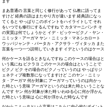
ます
まあ普通の 言葉と同じく修行があって 仏教に語ってま
すけど 経典の語はまたやり方が違います 経典語になっ
てくると やっぱりこのポイントをハイライトして それ
をいつでも修行にするんですね で カタマーニパンチ そ
の実質は何でしょうかと イデ・ビッケービクノ・ヤン・
ニミッタ・アーガマ ヤン・ニミッタ・マネシカロート
ウッパジャンテ・パータカ・アクサラ・ヴィタッカ また
言葉を一つ一つ説明していきます イデというのはケース
何かケースを語るときなんですね このケースの場合はと
いう風にね ビクラヨ このケースの場合はということで
ビクノ ビク その場合のビクノっていうのは やっぱりジ
ェネティブ複数形になってますけど このヤン・ニミッ
タ・アーガマ 何か対象に アーガマっていうのは向かっ
た時という意味 アーガマというのは来た時ということな
んです ヤン 何か対象が来た時 いわゆる心に何か浮かん
だ時という意味は 心に何か浮かんだ時なんです
だからニミッタという言葉はこちらに中心的なポイント