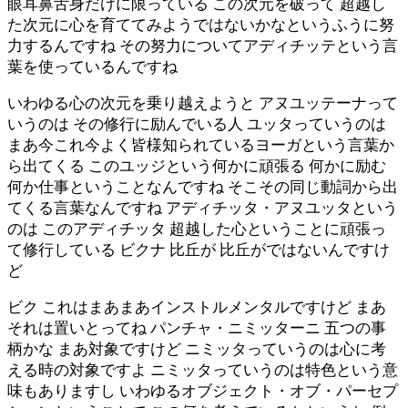
眼耳鼻舌身だけに限っている この次元を破って 超越し
た次元に心を育ててみようではないかなというふうに努
力するんですね その努力についてアディチッテという言
葉を使っているんですね
いわゆる心の次元を乗り越えようと アヌユッテーナって
いうのは その修行に励んでいる人 ユッタっていうのは
まあ今これ今よく皆様知られているヨーガという言葉か
ら出てくる このユッジという何かに頑張る 何かに励む
何か仕事ということなんですね そこその同じ動詞から出
てくる言葉なんですね アディチッタ・アヌユッタという
のは このアディチッタ 超越した心ということに頑張っ
て修行している ビクナ 比丘が 比丘がではないんですけ
ど
ビク これはまあまあインストルメンタルですけど まあ
それは置いとってね パンチャ・ニミッターニ 五つの事
柄かな まあ対象ですけど ニミッタっていうのは心に考
える時の対象ですよ ニミッタっていうのは特色という意
味もありますし いわゆるオブジェクト・オブ・パーセプ