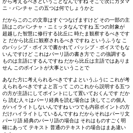
から考えるべきということなんですね そこで次にカタマ
ニ・パンチャ この五つは何でしょうかと
だからこのこの文章はすぐつなげますけど その一部の主
語はこのパンチャ・ニミッタなんですね 五つの対象が
超越した智慧に修行する比丘に 時たま観察するべきです
と だから比丘に観察されるべきですね というふうな こ
のパッシブ・ボイスで書かれて パッシブ・ボイスでもな
いんですけど これはパーリ語の書き方で この強調する
ものは主語にするんですね だから比丘は主語ではありま
せん このポイントが大事ということで
あなた方に考えられるべきですよというふうに これが考
えられるべきですよと言って このこれから説明する五つ
の方が主語にしてポイントにして置いておくんです だか
ら 読む人々はパーリ経典を読む場合は 決してこの個人
がハイライトしないんですね いつでも内容ポイントの方
だけハイライトしているんですね だからそれはパーリ文
パーリ語 経典のパーリ語の場合は それはものすごく明
確にあって テキスト 普通のテキストの場合はまあ違い