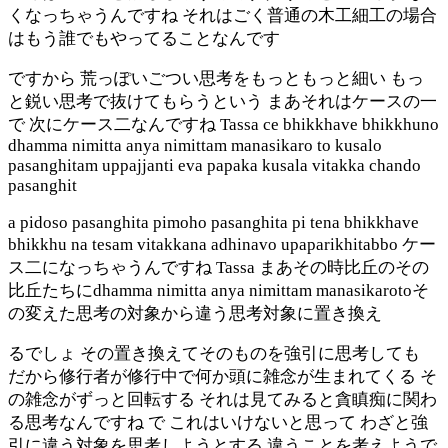
くなっちゃうんですね それはごく普通の木工細工の場合
はもう誰でもやってることなんです
ですから 荒っぽいごつい思考をもっともっと細い もっ
と鋭い思考で抜けてもらうという まあそれはケースの一
で 次にケース二なんですね Tassa ce bhikkhave bhikkhuno
dhamma nimitta anya nimittam manasikaro to kusalo
pasanghitam uppajjanti eva papaka kusala vitakka chando
pasanghit
a pidoso pasanghita pimoho pasanghita pi tena bhikkhave
bhikkhu na tesam vitakkana adhinavo upaparikhitabbo ケー
ス二になっちゃうんですね Tassa まあその時比丘のその
比丘たちにdhamma nimitta anya nimittam manasikarotoそ
の変えた思考の対象から違う思考対象に置き換え
るでしょ その置き換えてそのものを強引に思考しても
だから修行者が修行中で何か頭に雑念が生まれてくる そ
の雑念がずっと回転する それは見てみると貪瞋痴に関わ
る思考なんですね で これはいけないと思って わざと強
引に違う対象を思考しようとする 違うことを考えようで