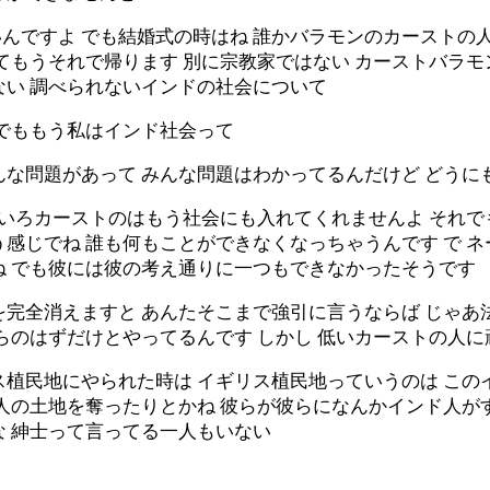
ですよ でも結婚式の時はね 誰かバラモンのカーストの人
てもうそれで帰ります 別に宗教家ではない カーストバラ
ない 調べられないインドの社会について
れでももう私はインド社会って
んな問題があって みんな問題はわかってるんだけど どうに
ろいろカーストのはもう社会にも入れてくれませんよ それ
う感じでね 誰も何もことができなくなっちゃうんです で 
ね でも彼には彼の考え通りに一つもできなかったそうです
完全消えますと あんたそこまで強引に言うならば じゃあ
からのはずだけとやってるんです しかし 低いカーストの人
ス植民地にやられた時は イギリス植民地っていうのは この
人の土地を奪ったりとかね 彼らが彼らになんかインド人がす
な 紳士って言ってる一人もいない