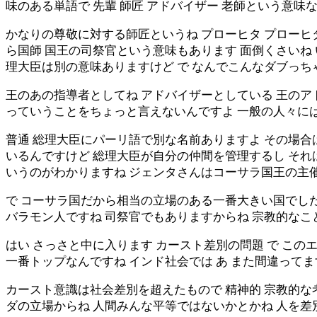
味のある単語で 先輩 師匠 アドバイザー 老師という意味
かなりの尊敬に対する師匠というね プローヒタ プローヒ
ら国師 国王の司祭官という意味もあります 面倒くさいね
理大臣は別の意味ありますけど で なんでこんなダブっ
王のあの指導者としてね アドバイザーとしている 王のア
っていうことをちょっと言えないんですよ 一般の人々に
普通 総理大臣にパーリ語で別な名前ありますよ その場合
いるんですけど 総理大臣が自分の仲間を管理するし それ
いうのがわかりますね ジェンタさんはコーサラ国王の主
で コーサラ国だから相当の立場のある一番大きい国でした
バラモン人ですね 司祭官でもありますからね 宗教的な
はい さっさと中に入ります カースト差別の問題 で こ
一番トップなんですね インド社会では あ また間違って
カースト意識は社会差別を超えたもので 精神的 宗教的な
ダの立場からね 人間みんな平等ではないかとかね 人を