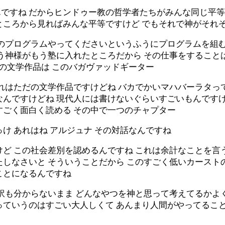
ですね だからヒンドゥー教の哲学者たちがみんな同じ平等
ところから見ればみんな平等ですけど でもそれで神がそれ
のプログラムやってくださいというふうにプログラムを組む
もう神様がもう塾に入れたところだから その仕事をすること
あの文学作品は このバガヴァッドギーター
れはただの文学作品ですけどね バカでかいマハバーラタっ
んですけどね 現代人には書けないぐらいすごいもんですけ
すごく面白く読める その中で一つのチャプター
け あれはね アルジュナ その対話なんですね
ど この社会差別を認めるんですね これは余計なことを言う
たしなさいと そういうことだから このすごく低いカースト
ことになるんですね
ら訳も分からないまま どんなやつを神と思って考えてるかよ
っていうのはすごい大人しくて あんまり人間がやってること