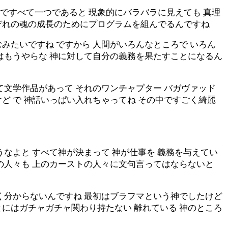
ですべて一つであると 現象的にバラバラに見えても 真理
ぞれの魂の成長のためにプログラムを組んでるんですね
みたいですね ですから 人間がいろんなところで いろん
はもうやらな 神に対して自分の義務を果たすことになるん
て文学作品があって それのワンチャプター バガヴァッド
ど で 神話いっぱい入れちゃってね その中ですごく綺麗
なよと すべて神が決まって 神が仕事を 義務を与えてい
の人々も 上のカーストの人々に文句言ってはならないと
く分からないんですね 最初はブラフマという神でしたけど
にはガチャガチャ関わり持たない 離れている 神のところ