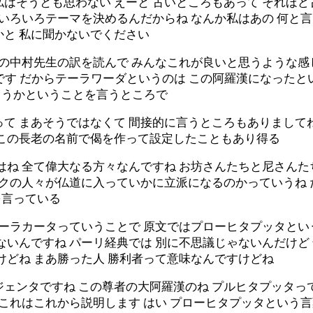
はそうとも思わない えーと 古いところもあって それほど古
でいろいろテーマを決めるんだからね なんか私はあの 何と
かと 私に聞かないでください
この中村先生の訳を読んで みんなこれが良いと思うような感じ
です だからテーラワーダというのは この阿羅漢になった
ょうかということを言うところで
て まあそうではなくて 間接的に言うところもありましてね 
がこの長老の名前で偈を作って設定したこともあり得る
はね 全て偉大なる方々なんですね お坊さんたちと尼さんた
ンクの人々が仏道に入っていかに立派になるのかっていうね
を言っている
テーラカータっていうことで 原文ではプローヒタプッタと
ないんですね パーリ経典では 別に不思議じゃないんだけ
けどね まあ勝った人 勝利者って意味なんですけどね
ェンタですね この尊者の大阿羅漢のね プルヒタプッタっ
あこれはこれから説明します はい プローヒタプッタという