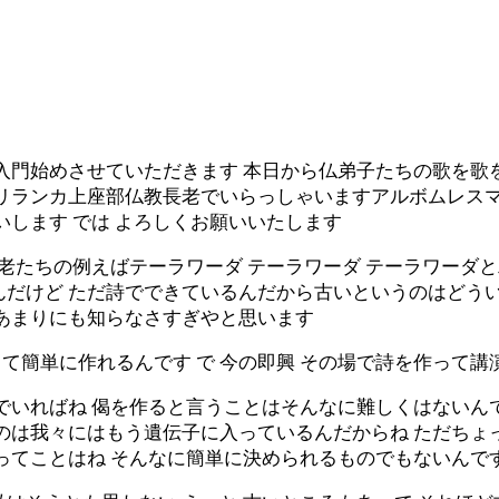
門始めさせていただきます 本日から仏弟子たちの歌を歌を読む
スリランカ上座部仏教長老でいらっしゃいますアルボムレス
いします では よろしくお願いいたします
長老たちの例えばテーラワーダ テーラワーダ テーラワーダ
んだけど ただ詩でできているんだから古いというのはどうい
をあまりにも知らなさすぎやと思います
て簡単に作れるんです で 今の即興 その場で詩を作って講
でいればね 偈を作ると言うことはそんなに難しくはないん
のは我々にはもう遺伝子に入っているんだからね ただちょっ
いってことはね そんなに簡単に決められるものでもないんで