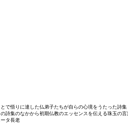
もとで悟りに達した仏弟子たちが自らの心境をうたった詩集
この詩集のなかから初期仏教のエッセンスを伝える珠玉の言
ニータ長老