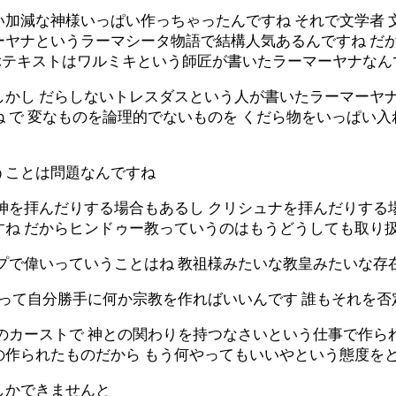
い加減な神様いっぱい作っちゃったんですね それで文学者 
ヤナというラーマシータ物語で結構人気あるんですね だから
ぶテキストはワルミキという師匠が書いたラーマーヤナなん
しかし だらしないトレスダスという人が書いたラーマーヤナ
 で 変なものを論理的でないものを くだら物をいっぱい入
うことは問題なんですね
神を拝んだりする場合もあるし クリシュナを拝んだりする
すね だからヒンドゥー教っていうのはもうどうしても取り
ップで偉いっていうことはね 教祖様みたいな教皇みたいな存
だって自分勝手に何か宗教を作ればいいんです 誰もそれを否
のカーストで 神との関わりを持つなさいという仕事で作ら
の作られたものだから もう何やってもいいやという態度を
しかできませんと