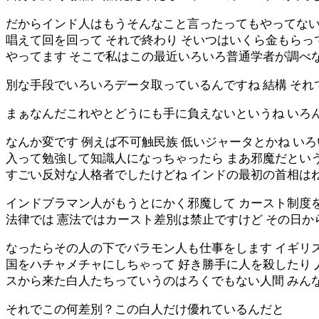
だからインド人はもうそんなこと言ったってもやってないん
唱えて回を回って それで終わり そいつはいくら金もらっ
やってます そこで私はこの最近いろいろ普通学者が調べ
別な手段でいろいろデータ取っているんですね 結構 そ
まぁなんだこれやとどうにも手に負えないというね いろ
なんか変です 例えば不可触民族 低いジャータとかね い
入って勉強して知識人になっちゃったら まあ邪魔だとい
すごい反対な人格者でしたけどね インドの最初の首相は
インドブラマン人がもうとにかく邪魔して カースト制度を
法律では 憲法ではカースト差別は禁止ですけど その日
なったらその人の下でバラモン人も仕事をします イギリ
国をハチャメチャにしちゃって 好き勝手に人を殺したり 
スから来た白人たちっていうのはろくでもない人間 みん
それでこの何差別？この白人だけ優れているんだと