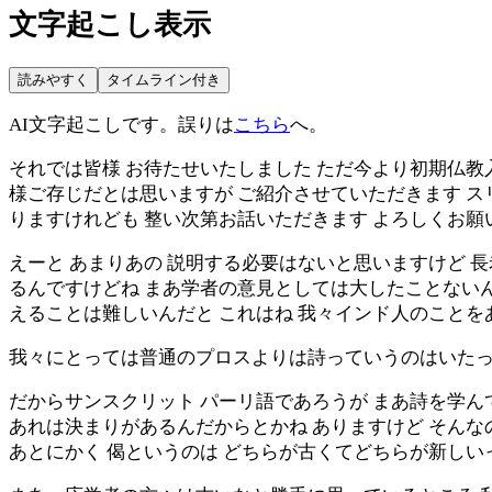
文字起こし表示
読みやすく
タイムライン付き
AI文字起こしです。誤りは
こちら
へ。
それでは皆様 お待たせいたしました ただ今より初期仏教入
様ご存じだとは思いますが ご紹介させていただきます 
りますけれども 整い次第お話いただきます よろしくお願
えーと あまりあの 説明する必要はないと思いますけど 
るんですけどね まあ学者の意見としては大したことない
えることは難しいんだと これはね 我々インド人のこと
我々にとっては普通のプロスよりは詩っていうのはいたっ
だからサンスクリット パーリ語であろうが まあ詩を学ん
あれは決まりがあるんだからとかね ありますけど そんな
あとにかく 偈というのは どちらが古くてどちらが新し