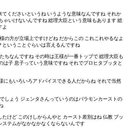
来てくださいというね いうような意味なんですね それか
ちゃいけないんですね 総理大臣という意味もあります 総
すよ
王様の方が立場上ですけどね だからこの これこれやるなよ
い？ということぐらいは言えるんですね
ーたちなんですね その時は王様が一番トップで 総理大臣も
のは子 息子っていう意味ですね それでプロヒタブッタと
王様にもいろいろアドバイスできる人だからね それで当然
るでしょう ジェンタさんっていうのはバラモンカーストの
ね
たけど このけしからんやと カースト差別はね 仏教 ブッ
トシステムがなかなかなくならないんです