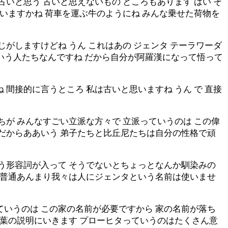
いと思う 古いと思えないもの ところもあります はい そ
言いますかね 荷車を運ぶ牛のようにね みんな乗せた荷物を
がしますけどね うん これはあの ジェンタ テーラワーダ
という人たちなんですね だから自分が阿羅漢になって悟って
間接的に言うところ 私は古いと思いますね うん で 直接
ちが みんなすごい立派な方々で 立派っていうのは この偉
 だからああいう 弟子たちと比丘尼たちは自分の性格で頑
いう形容詞が入って そうでないとちょっとなんか馴染みの
ど 普通あんまり我々は人にジェンタという名前は使いませ
ていうのは この家の名前が必要ですから 家の名前が落ち
言葉の説明にいきます プローヒタっていうのはたくさん意