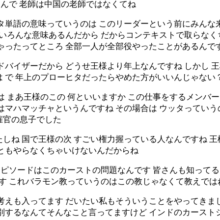
なんで 老師は中国の老師ではなくてね
タ単語の意味っていうのは このリーダーという前にみんな
 いろんな意味あるんだから だからコンテキストで取らなく
ちゃったってところ 全部一人が全部役やったことがあるんで
ドバイザーだから どうせ王様より年上なんですね しかし 
は で 年上のプローヒタだったらやめた方がいいんじゃな
は まあ王様のこの 何といいますか この仕事をするメンバ
はマハマッチャというんですね その場合は ウッタっていう
催官の息子でした
しね 国で王様の次 すごい権力握っている人なんですね 
こともやらなくちゃいけないんだからね
のエピソードはこのカーストの問題なんです 皆さんも知って
ます これバラモン教っていうのはこの教じゃなくて教えでは
考えも入ってます だいたい私もそういうことをやってきまし
差別するなんてそんなこと言ってますけど インドのカース