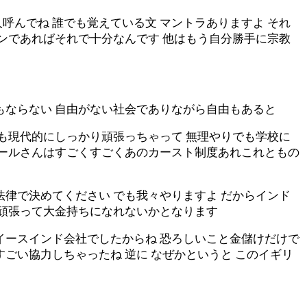
呼んでね 誰でも覚えている文 マントラありますよ それ
モンであればそれで十分なんです 他はもう自分勝手に宗教
もならない 自由がない社会でありながら自由もあると
でも現代的にしっかり頑張っちゃって 無理やりでも学校に
ネールさんはすごくすごくあのカースト制度あれこれともの
法律で決めてください でも我々やりますよ だからインド
に頑張って大金持ちになれないかとなります
イースインド会社でしたからね 恐ろしいこと金儲けだけで
ごい協力しちゃったね 逆に なぜかというと このイギリ