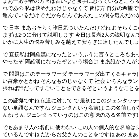
まあ一応学者の方々は古いなと勝手に思っているところ 私
れであの 私は決めたわけじゃなくて 皆様方 自分の希望
運んでいるだけで だからなんであんたこの偈を選んだの
で 日本 まあおそらく昨日気づいたんだけどね おそらく
まずは2つに分けて説明します 今日は長老2人の説明なん
いかに人生の悩み苦しみを越えて安らぎに達したんでし
で 直接私は阿羅漢になったというふうに言うところもあっ
やったぞ 阿羅漢になったぞという場合は まあ誰かさん
で 問題はこのテーラワーダ テーラワーダ出てくるキャラ
い富豪かとかね そんなものじゃなくて 社会 いろんなラ
張れば誰だってすごいことをできるぞというようなこと
この証拠ですね 仏道に対して で 最初にこのジェンタッ
ない単語なんですね ジェンタという名前は この名前しか
んね うん ジェンタっていうのはこの意味のある名前です
でもあまり人の名前に使わない この人の個人的な名前はジ
ているんですね だからお父さんのことをですね あの ま