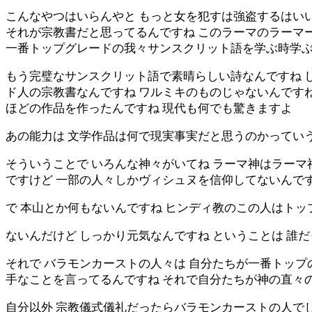
こんなやつはいらんやと もっと女を犯すは強盗するはい
それが宗教書だと思ってるんですね このラーマのラーマー
一番トップグレードの我々サンスクリット語を学ぶ時学
もう完璧なサンスクリット語で素晴らしい詩なんですね 
ド人の宗教書なんですね ワルミキのものじゃないんですね
ほどの作品を作ったんですね 現代も何でも驚きますよ
あの能力は 文学作品は何で現実事実だと思うのかってい
そういうことで いろんな神々がいてね ラーマ神はラーマ
ですけど 一部の人々しかヴィシュヌを信仰してないんで
で 本山とか何もないんですね ヒンディ教のこの人はト
ないんだけど しっかり元気なんですね ということは 誰
それで バラモンカーストの人々は 自分たちが一番トップ
手なことを言ってるんですね それで自分たちが神の直々
自分以外 宗教儀式儀礼だったらバラモンカーストの人で