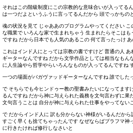
それはこの階級制度にこの宗教的な意味合いが入ってるん
は一つだよというふうに言ってるんだから 頭でっかちの
魂の状況を見て じゃああのプログラムやってください こ
な職業で いろんな家で生まれちゃう 生まれたらそこは
ですね だから日本でも人気のあるこの 何て言ったっけ 
これはインド人にとっては宗教の書ですけど 普通の人 あ
ギーターなんですね だから文学作品としては相当なもんな
に人生論やら哲学やらいろんなものが入ってるんですね 
一つの場面がバガヴァッドギーターなんですね 誰でしたっ
で そちらでも今ヒンドゥー教の聖書みたいになってますけ
るんですね だから神に与えられた義務を文句言わずに果
文句言うことは 自分が神に与えられた仕事をやってない
で だからインド人に 訳も分からない神様がいるんだか
すごく早くも捨てちゃったんです なぜならばブラフマ神
に行きたければ修行しなさいと