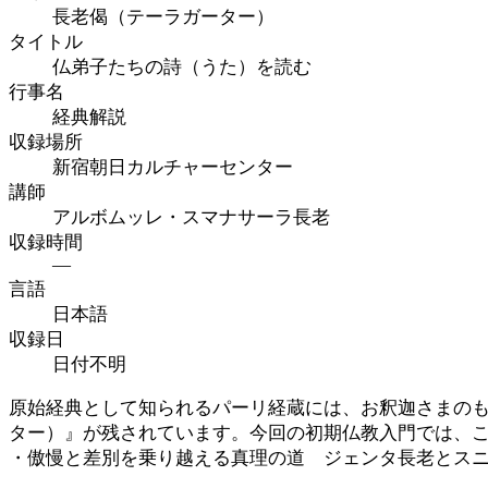
長老偈（テーラガーター）
タイトル
仏弟子たちの詩（うた）を読む
行事名
経典解説
収録場所
新宿朝日カルチャーセンター
講師
アルボムッレ・スマナサーラ長老
収録時間
—
言語
日本語
収録日
日付不明
原始経典として知られるパーリ経蔵には、お釈迦さまの
ター）』が残されています。今回の初期仏教入門では、
・傲慢と差別を乗り越える真理の道 ジェンタ長老とス