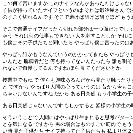
この何て言いますか このナイフなんかあったわけじゃな
子供が持っていたナイフというのは それは鍛冶屋さんで
のすごく切れるんです そこで磨けば研げば研ぐほど も
そこで普通ナイフだったら切れる部分は一つ面だけでしょ
ゃう それは何の仕事もできない 人を刺すことしか それ
も僕はその子供たちと聞いたら やっぱり僕は言ったのは
やっぱり誰かもうなんていうのかかってきたら やっぱりも
いんだと 臆病者だと 何も持ってないんだったら 誰も刺
わないで自慢してるんですね ほら 見てくださいとか
授業中でもね で 僕らも興味あるんだから見たり触ったり
と ですから やっぱり人間の心っていうのは 昔から今
ちゃいけないんですね だから ある日突然 もう小学生の
ある日突然じゃないんです もしかすると 皆様の小学生
そういうことで 人間にはやっぱり生まれると思考パター
とを気になる ですから 男の場合はものすごい筋肉で も
い時 見た子供たち ナイフ持ってた子供たちも 私より体