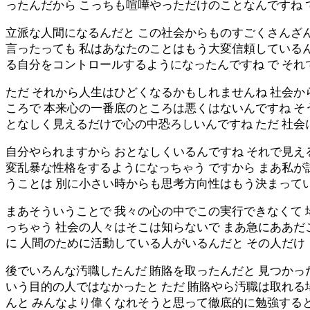
ったんだから こっちも喧嘩やっただけのことなんですね 
立派な人間になるんだと この社会からものすごくさんざ
言ったっても 私はあなたのことはもう大変信頼している
る自分をコントロールするようになったんですね で そ
ただ それから人生はひどくなるかもしれませんね 社会
ころで 本来心の一番底のところは悪くはないんですね そ
となしく見えるだけで心の中恐ろしいんですね ただ 社
自分やられますから おとなしくいるんですね それで見え
変乱暴な性格をするようになっちゃう ですから まあ私が
うことは 別に小さい時からも思考方向性はもう決まって
まあそういうことで 我々の心の中でこの実行できなくて 
っちゃう 社会の人々はそこは知らないで まあ急にああだ
に 人間のために活動している人がいるんだと その人だ
後でいろんな汚職したんだ 賄賂を取ったんだと 見つかっ
いう目的の人ではなかったと ただ 賄賂やら汚職は取れ
んと みんなより偉くなれそうと思って徹底的に勉強する