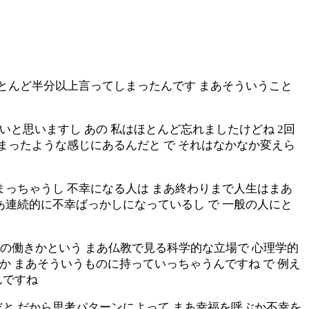
ほとんど半分以上言ってしまったんです まあそういうこと
いと思いますし あの 私はほとんど忘れましたけどね 2回
まったような感じにあるんだと で それはなかなか変えら
まっちゃうし 不幸になる人は まあ終わりまで人生はまあ
あ連続的に不幸ばっかしになっているし で 一般の人にと
の働きかという まあ仏教で見る科学的な立場で 心理学的
か まあそういうものに持っていっちゃうんですね で 例え
んですね
と だから思考パターンによって まあ幸福を呼ぶか不幸を