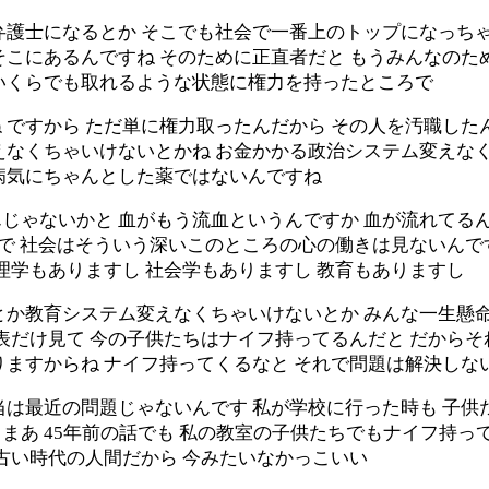
弁護士になるとか そこでも社会で一番上のトップになっち
そこにあるんですね そのために正直者だと もうみんなの
いくらでも取れるような状態に権力を持ったところで
 ですから ただ単に権力取ったんだから その人を汚職した
えなくちゃいけないとかね お金かかる政治システム変えな
病気にちゃんとした薬ではないんですね
じゃないかと 血がもう流血というんですか 血が流れてる
 で 社会はそういう深いこのところの心の働きは見ないんで
理学もありますし 社会学もありますし 教育もありますし
とか教育システム変えなくちゃいけないとか みんな一生懸
表だけ見て 今の子供たちはナイフ持ってるんだと だから
りますからね ナイフ持ってくるなと それで問題は解決しな
最近の問題じゃないんです 私が学校に行った時も 子供たちは
らまあ 45年前の話でも 私の教室の子供たちでもナイフ持っ
古い時代の人間だから 今みたいなかっこいい