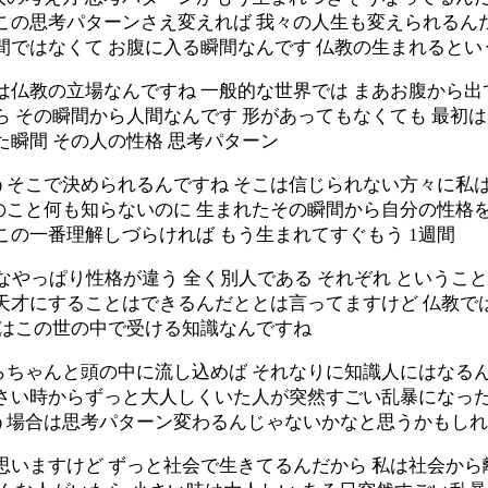
この思考パターンさえ変えれば 我々の人生も変えられるん
間ではなくて お腹に入る瞬間なんです 仏教の生まれるとい
は仏教の立場なんですね 一般的な世界では まあお腹から
ら その瞬間から人間なんです 形があってもなくても 最初
た瞬間 その人の性格 思考パターン
うそこで決められるんですね そこは信じられない方々に私
こと何も知らないのに 生まれたその瞬間から自分の性格を
この一番理解しづらければ もう生まれてすぐもう 1週間
んなやっぱり性格が違う 全く別人である それぞれ というこ
天才にすることはできるんだととは言ってますけど 仏教では
とはこの世の中で受ける知識なんですね
らちゃんと頭の中に流し込めば それなりに知識人にはなるん
小さい時からずっと大人しくいた人が突然すごい乱暴になった
う場合は思考パターン変わるんじゃないかなと思うかもし
思いますけど ずっと社会で生きてるんだから 私は社会か