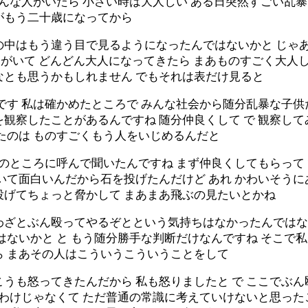
ろんな人がいたら 小さい時は大人しい ある日突然すごい乱
がもう二十歳になってから
の中はもう違う目で見るようになったんではないかと じゃ
人々がいて どんどん大人になってきたら まあものすごく大人
なとも思うかもしれません でもそれは表だけ見ると
です 私は確かめたところで みんな社会から随分乱暴な子供
観察したことがあるんですね 随分仲良くして で 観察し
たのは ものすごくもう人をいじめるんだと
私のところに呼んで聞いたんですね まず仲良くしてもらって
いて面白いんだから石を投げたんだけど あれ かわいそうに
投げてちょっと脅かして まあまあ飛ぶの見たいとかね
わざとぶん殴ってやるぞとという気持ちはなかったんではな
はないかと と もう随分勝手な判断だけなんですね そこで
ら まあその人はこういうこういうことをして
うも怒ってきたんだから 私も怒りましたと で ここでぶん
たわけじゃなくて ただ普通の常識に考えていけないと思った