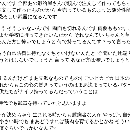
いんです 全部あの鍛冶屋さんで頼んで注文して作ってもら
注文して作ったものだから 今売っているものよりは随分性能
う恐ろしい武器になるんです
う そうじゃないんです 両面も切れるんです 両側もものす
にまた学校に持ってきたいんだから それなんてい ちゃんと革
あんた方は怖いでしょうと 何で持ってるんです？って言っ
う自己防衛に持たなくちゃいけないんだと で 聞いた途端
そうとはしないでしょうと 言って あなた方は怖いでしょう
するんだけど まあ立派なもので ものすごいピカピカ 日本
もこれからもこの心の働きっていうのはまあ決まっているパタ
子供たちがナイフ持ってるんだっていうことは
の時代でも武器を持っていたと思いますよ
ンが決めちゃう 生まれる時からも臆病者な人が やっぱり自
う小さい時でも まあどうすれば筋肉を育てるかとかね そう
２倍ぐらいでっかいなんです