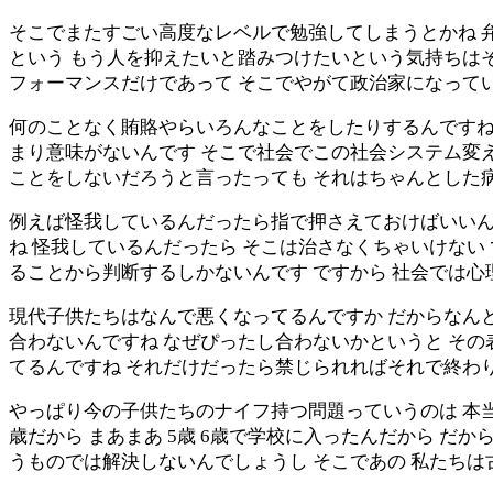
そこでまたすごい高度なレベルで勉強してしまうとかね 
という もう人を抑えたいと踏みつけたいという気持ちは
フォーマンスだけであって そこでやがて政治家になって
何のことなく賄賂やらいろんなことをしたりするんですね
まり意味がないんです そこで社会でこの社会システム変
ことをしないだろうと言ったっても それはちゃんとした
例えば怪我しているんだったら指で押さえておけばいいん
ね 怪我しているんだったら そこは治さなくちゃいけない
ることから判断するしかないんです ですから 社会では心
現代子供たちはなんで悪くなってるんですか だからなん
合わないんですね なぜぴったし合わないかというと その
てるんですね それだけだったら禁じられればそれで終わ
やっぱり今の子供たちのナイフ持つ問題っていうのは 本当は
歳だから まあまあ 5歳 6歳で学校に入ったんだから だか
うものでは解決しないんでしょうし そこであの 私たちは