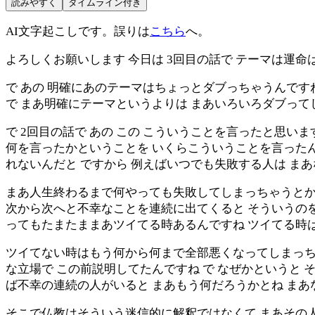
読みやすく
タイムライン付き
AI文字起こしです。誤りは
こちら
へ。
よろしくお願いします 今日は 3回目の話で テーマは運
で あの 明確にあのテーマはちょっとダブっちゃうんです
で まあ明確にテーマというよりは まあいろいろダブっ
で 2回目の話で あの この こういうことを言ったと思い
何を言ったかということを いくらこういうことを言ったん
れないんだと ですから 例えばいつでも失敗する人は ま
まあ人生終わるまで何やっても失敗してしまっちゃうとかね
次から次へと不幸なことを連続に出てくると そういうのを
ってもたまたままあツイてる時あるんですね ツイてる時
ツイてない時はもう何から何まで全部悪くなってしまっち
な立場で この前説明してたんですね で なぜかというと
ば不幸の連続の人がいると まあもう何だろうかとね ま
そこで仏教はそういう迷信的に解釈ではなくて まあその