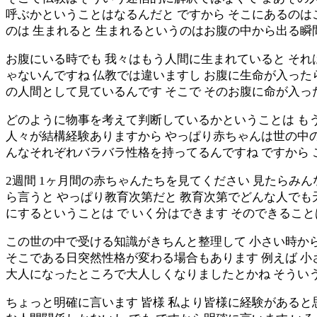
呼ぶかということはなるんだと ですから そこにあるのは
のは 生まれると 生まれるというのはお腹の中から出る瞬
お腹にいる時でも 我々はもう人間に生まれていると それ
ゃないんですね 仏教では違いますし お腹に生命が入った
の人間として見ているんです そこで そのお腹に命が入っ
どのように物事を考えて判断しているかということは も
人々が結構経験ありますから やっぱり赤ちゃんは世の中の
んなそれぞれバラバラ性格を持ってるんですね ですから 
2週間 1ヶ月間の赤ちゃんたちを見てください 見たらみ
ら言うと やっぱり教育次第だと 教育次第でどんな人でも
にするということは で いく分はできます そのできるこ
この世の中で受ける知識がきちんと整理して 小さい時か
そこである日突然性格が変わる場合もあります 例えば 
大人になったところで大人しくなりましたとかね そうい
ちょっと明確に言います 皆様 私より皆様に経験があると