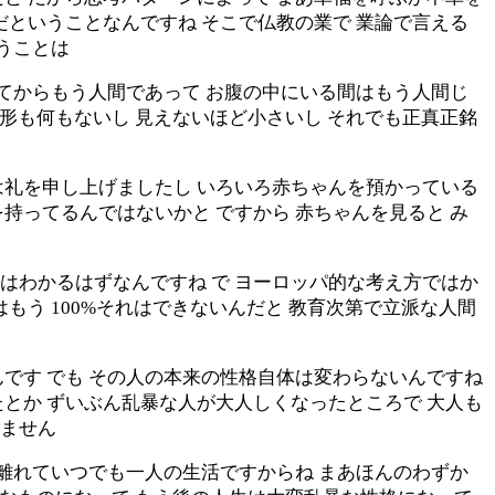
だということなんですね そこで仏教の業で 業論で言える
うことは
出てからもう人間であって お腹の中にいる間はもう人間じ
は形も何もないし 見えないほど小さいし それでも正真正銘
は礼を申し上げましたし いろいろ赤ちゃんを預かっている
持ってるんではないかと ですから 赤ちゃんを見ると み
とはわかるはずなんですね で ヨーロッパ的な考え方ではか
もう 100%それはできないんだと 教育次第で立派な人間
です でも その人の本来の性格自体は変わらないんですね
とか ずいぶん乱暴な人が大人しくなったところで 大人も
れません
ら離れていつでも一人の生活ですからね まあほんのわずか