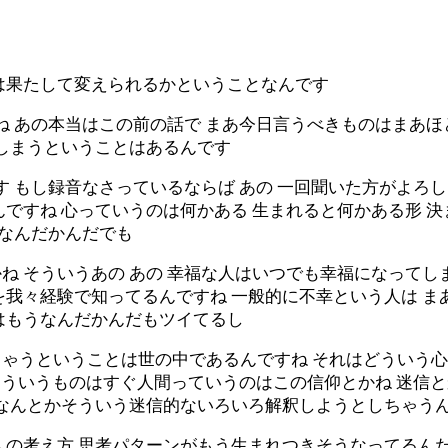
命は果たして変えられるかということなんです
ね あの本当はこの前の話で まあ今日言うべきものはまあ
てしまうということはあるんです
ます もし録音なさっているならば あの 一回聞いた方がよろし
ですね 心っていうのは何かある 生まれると何かある形 決
あなんだかんだでも
 そういうあの あの 幸福な人はいつでも幸福になってし
我々経験で知ってるんですね 一般的に不幸という人は ま
はもうなんだかんだもツイてるし
ゃうということは世の中であるんですね それはどういう心
 そういうものはすぐ人間っていうのはこの信仰とかね 迷信と
あなんとかそういう迷信的ないろいろ解釈しようとしちゃう
人の考え方 思考パターンがもう生まれつきそうなってるんだ