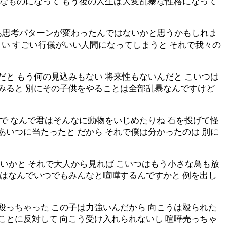
暴なものになって もう後の人生は大変乱暴な性格になって
あ思考パターンが変わったんではないかと思うかもしれま
しい すごい行儀がいい人間になってしまうと それで我々の
だと もう何の見込みもない 将来性もないんだと こいつは
てみると 別にその子供をやることは全部乱暴なんですけど
 で なんで君はそんなに動物をいじめたりね 石を投げて怪
あいつに当たったと だから それで僕は分かったのは 別に
いかと それで大人から見れば こいつはもう小さな鳥も放
私はなんでいつでもみんなと喧嘩するんですかと 例を出し
殴っちゃった この子は力強いんだから 向こうは殴られた
ことに反対して 向こう受け入れられないし 喧嘩売っちゃ