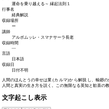
運命を乗り越える～ 縁起法則１
行事名
経典解説
収録場所
ー
講師
アルボムッレ・スマナサーラ長老
収録時間
—
言語
日本語
収録日
日付不明
人間のほんとうの幸せは業 (カ ルマ)か ら解脱 し、
人間と真実の生き方を説く。この無限なる英知と歓喜の
文字起こし表示