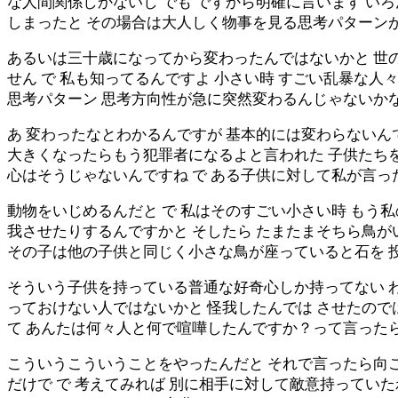
な人間関係しかないし でも ですから明確に言います い
しまったと その場合は大人しく物事を見る思考パターン
あるいは三十歳になってから変わったんではないかと 世
せん で 私も知ってるんですよ 小さい時 すごい乱暴な
思考パターン 思考方向性が急に突然変わるんじゃないか
あ 変わったなとわかるんですが 基本的には変わらないん
大きくなったらもう犯罪者になるよと言われた 子供たちを
心はそうじゃないんですね で ある子供に対して私が言っ
動物をいじめるんだと で 私はそのすごい小さい時 もう
我させたりするんですかと そしたら たまたまそちら鳥が
その子は他の子供と同じく小さな鳥が座っていると石を 
そういう子供を持っている普通な好奇心しか持ってない 
っておけない人ではないかと 怪我したんでは させたので
て あんたは何々人と何で喧嘩したんですか？って言った
こういうこういうことをやったんだと それで言ったら向こ
だけで で 考えてみれば 別に相手に対して敵意持ってい