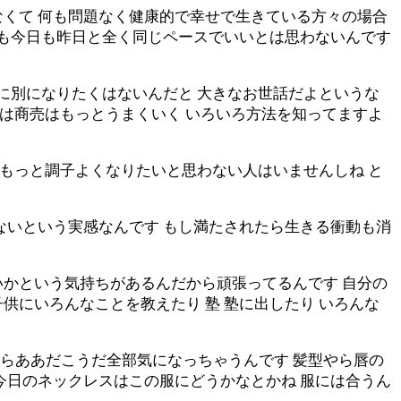
なくて 何も問題なく健康的で幸せで生きている方々の場合
日も今日も昨日と全く同じペースでいいとは思わないんです
福に別になりたくはないんだと 大きなお世話だよというな
私は商売はもっとうまくいく いろいろ方法を知ってますよ
 もっと調子よくなりたいと思わない人はいませんしね と
ないという実感なんです もし満たされたら生きる衝動も消
いかという気持ちがあるんだから頑張ってるんです 自分の
供にいろんなことを教えたり 塾 塾に出したり いろんな
らああだこうだ全部気になっちゃうんです 髪型やら唇の
今日のネックレスはこの服にどうかなとかね 服には合うん