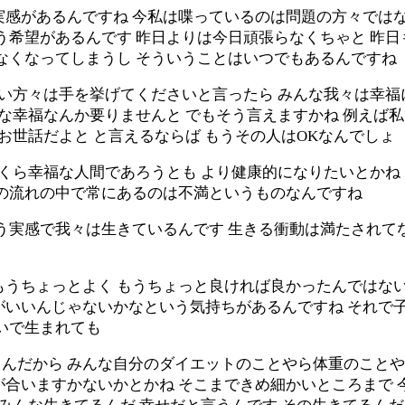
実感があるんですね 今私は喋っているのは問題の方々では
いう希望があるんです 昨日よりは今日頑張らなくちゃと 昨
なくなってしまうし そういうことはいつでもあるんですね
たい方々は手を挙げてくださいと言ったら みんな我々は幸
んな幸福なんか要りませんと でもそう言えますかね 例えば
お世話だよと と言えるならば もうその人はOKなんでしょ
いくら幸福な人間であろうとも より健康的になりたいとかね
この流れの中で常にあるのは不満というものなんですね
いう実感で我々は生きているんです 生きる衝動は満たされて
もうちょっとよく もうちょっと良ければ良かったんではな
いいんじゃないかなという気持ちがあるんですね それで子
いで生まれても
んだから みんな自分のダイエットのことやら体重のことや
が合いますかないかとかね そこまできめ細かいところまで 