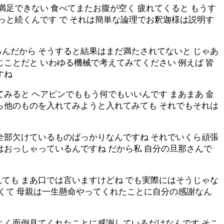
満足できない 食べてまたお腹が空く 疲れてくると もうす
っと続くんです で それは簡単な論理でお釈迦様は説明す
んだから そうすると結果はまだ満たされてないと じゃあ
ことだと いわゆる機械で考えてみてください 例えば 皆
すね
みると ヘアピンでももう何でもいいんです まあまあ 金
ら他のものを入れてみようと入れてみても それでもそれは
全部欠けているものばっかりなんですね それでいくら頑張
はおっしゃっているんですね だから私 自分の旦那さんで
ても まあ口では言いますけどね でも実際にはそうじゃな
なくて 母親は一生懸命やってくれたことに自分の感謝なん
よく面倒見てくれたことに感謝しているだけなんです そこ