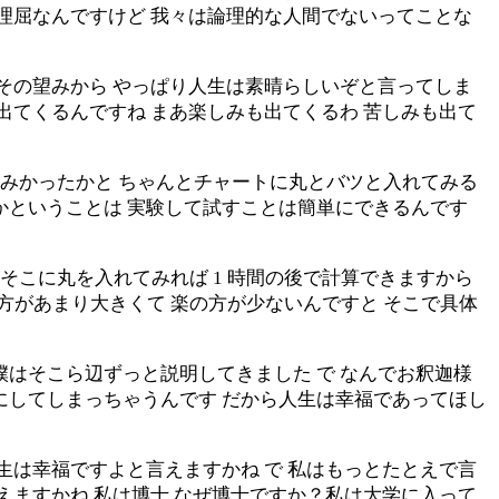
へ理屈なんですけど 我々は論理的な人間でないってことな
 その望みから やっぱり人生は素晴らしいぞと言ってしま
出てくるんですね まあ楽しみも出てくるわ 苦しみも出て
しみかったかと ちゃんとチャートに丸とバツと入れてみる
かということは 実験して試すことは簡単にできるんです
 そこに丸を入れてみれば 1 時間の後で計算できますから
の方があまり大きくて 楽の方が少ないんですと そこで具体
僕はそこら辺ずっと説明してきました で なんでお釈迦様
にしてしまっちゃうんです だから人生は幸福であってほし
生は幸福ですよと言えますかね で 私はもっとたとえで言
えますかね 私は博士 なぜ博士ですか？私は大学に入って