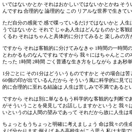
いではないかとか それはおかしいではないかとかね そう
んですね 合理的な 論理的な この リアルな世界で生きて
ただ自分の感覚で 感で喋っているだけではないかと 人生
うではないかと それで じゃあ人生はどんなものかと客観
くるわ それはちゃんと具体的に分けてみると 楽しみの方
ですから それは客観的に分けてみなきゃ 1時間の一時間
とわかるものなんですね ですから 我々にはちゃんとこ
たった 1時間 2時間 ごく普通な生き方をしながら まあ
1分ごとに その1分はどういうものですかと その場合は苦
60個の印が出ているんだから そういう風に科学的に見て
的に合理的に至れる結論は 人生は苦しみで不満であると
ですから それは別に単なるもう科学的な客観的な判断であ
がそういうことを発見してお話ししますかというと 我々
いというのは人間の望みであって それだから故に人生は
ちょっともうちょっと明確に考えましょう 命は我々の生命
えば分かります 例えば ある高校生がこう思う 私は大学