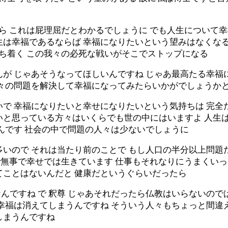
たら これは屁理屈だとわかるでしょうに でも人生について
生は幸福であるならば 幸福になりたいという望みはなくなる
落ち着く この我々の必死な戦いがそこでストップになる
が じゃあそうなってほしいんですね じゃあ最高たる幸福
我々の問題を解決して幸福になってみたらいかがでしょうか
で 幸福になりたいと幸せになりたいという気持ちは 完全た
いと思っている方々はいくらでも世の中にはいますよ 人生
んです 社会の中で問題の人々は少ないでしょうに
多いので それは当たり前のことで もし人口の半分以上問題
和で無事で幸せでは生きています 仕事もそれなりにうまくい
てことはないんだと 健康だというぐらいだったら
ですね で 釈尊 じゃあそれだったら仏教はいらないので
な幸福は消えてしまうんですね そういう人々もちょっと間違
しまうんですね