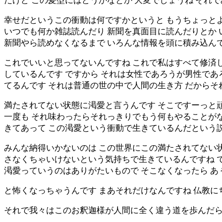
だけど この髪型にはどうかなとか 大変でしょうね それ
幸せだというこの衝動は何ですかというと もうちょっと
いつでも何か雑誌読んだり 新聞を真面目に読んだりとか
新聞やら読めなくなるまで いろんな情報を頭に積み込ん
これでいいと思ってないんですね これで私はすべて修済
しているんです ですから それは女性であろうが男性であ
てるんです それは普通の世の中で人間の生き方 だから
満たされてない状態に渇愛と言うんです そこですーっと
一度も それ味わったらそれっきりでもう何もやることが
きてあって この渇愛という衝動で生きているんだという
みんな納得いかないのは この世界にこの満たされてない
さなくちゃいけないという気持ちで生きているんですね 
渇愛っていうのはありがたいもので そこなくなったら あ
と怖くなっちゃうんです まあそれだけなんですね 仏教
それで我々はこのお釈迦様が人間に全く違う道を歩んだ