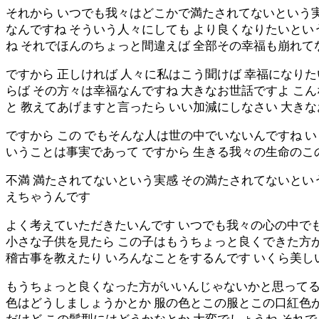
それから いつでも我々はどこかで満たされてないという
なんですね そういう人々にしても より良くなりたいと
ね それでほんのちょっと間違えば 全部その幸福も崩れて
ですから 正しければ 人々に私はこう聞けば 幸福になり
らば その方々は幸福なんですね 大きなお世話ですよ こ
と 教えてあげますと言ったら いい加減にしなさい 大きな
ですから この でもそんな人は世の中でいないんですね 
いうことは事実であって ですから 生きる我々の生命の
不満 満たされてないという実感 その満たされてないと
えちゃうんです
よく考えていただきたいんです いつでも我々の心の中で
小さな子供を見たら この子はもうちょっと良くできた方が
稽古事を教えたり いろんなことをするんです いくら美し
もうちょっと良くなった方がいいんじゃないかと思ってる
色はどうしましょうかとか 服の色とこの服とこの口紅色