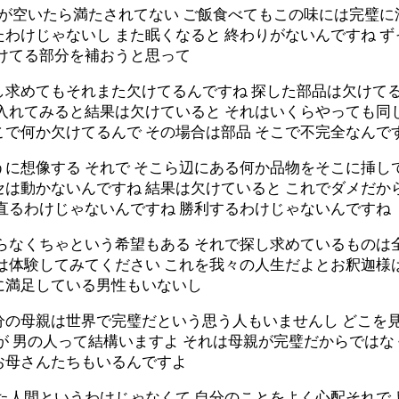
腹が空いたら満たされてない ご飯食べてもこの味には完璧に
わけじゃないし また眠くなると 終わりがないんですね ず
欠けてる部分を補おうと思って
し求めてもそれまた欠けてるんですね 探した部品は欠けてる
入れてみると結果は欠けていると それはいくらやっても同じ
こで何か欠けてるんで その場合は部品 そこで不完全なんで
に想像する それで そこら辺にある何か品物をそこに挿して
セは動かないんですね 結果は欠けていると これでダメだか
直るわけじゃないんですね 勝利するわけじゃないんですね
ならなくちゃという希望もある それで探し求めているものは
は体験してみてください これを我々の人生だよとお釈迦様
に満足している男性もいないし
分の母親は世界で完璧だという思う人もいませんし どこを見
が 男の人って結構いますよ それは母親が完璧だからでは
お母さんたちもいるんですよ
した人間というわけじゃなくて 自分のことをよく心配それで