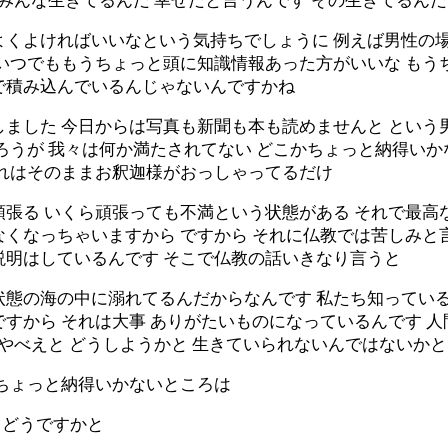
でみんな生きてるんだ 幸せだと言うんです その生きてるんだ
よくよければいいなという気持ちでしょうに 例えば男性の
 いつでももうちょっと頭に知識情報あった方がいいな もう
で積み込んでいるんじゃないんですかね
しました 今日からは写真も新聞も本も読めませんと という
ろうが 我々は何か満たされてない どこかちょっと納得いか
それはそのままお釈迦様がおっしゃってるだけ
頑張る いくら頑張っても不満という状態がある それで最
なくなっちゃいますから ですから それに仏教では苦しみと
説明はしているんです そこで仏教の話いきなり言うと
状態の海の中に溺れてるんだからなんです 私たち知っている
ですから それは大事 ありがたいものになっているんです 
 やべえと どうしようかと 生きていられないんではないかと
にちょっと納得いかないところは
らどうですかと