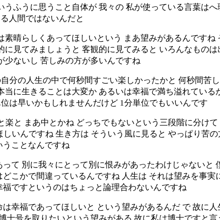
いうふうに思うこと自体が 我々の 私が使っている言葉は
いる人間ではないんだと
は素晴らしくあってほしいという まあ望みがあるんですね
的に見てみましょうと 客観的に見てみると いろんなものは
が少ないし 苦しみの方が多いんですね
の自分の人生の中で何秒間すごい楽しかったかと 何秒間苦
の本当に生きることは大変か あるいは幸福で満ち溢れている
秒単位は早いかもしれませんだけど 1分単位でもいいんです
と楽と まあ中とかね どっちでもないという三段階に分けて
ほしいんですね 生き方は そういう風に見ると やっぱり苦
いうことなんですね
って 別に我々にとって別に恨みがあったわけじゃないと 
はどこかで間違っているんですね 人生は それは望みを事実
幸福ですというのはちょっと論理合わないんですね
は幸福であってほしいと という望みがあるんだ で 故に人
で博士号を取りたいという望みがある 故に私は博士ですと言