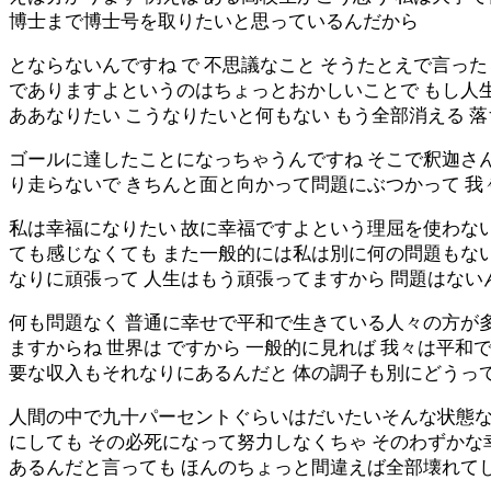
博士まで博士号を取りたいと思っているんだから
とならないんですね で 不思議なこと そうたとえで言っ
でありますよというのはちょっとおかしいことで もし人
ああなりたい こうなりたいと何もない もう全部消える 
ゴールに達したことになっちゃうんですね そこで釈迦さん
り走らないで きちんと面と向かって問題にぶつかって 
私は幸福になりたい 故に幸福ですよという理屈を使わない
ても感じなくても また一般的には私は別に何の問題もな
なりに頑張って 人生はもう頑張ってますから 問題はない
何も問題なく 普通に幸せで平和で生きている人々の方が
ますからね 世界は ですから 一般的に見れば 我々は平
要な収入もそれなりにあるんだと 体の調子も別にどうっ
人間の中で九十パーセントぐらいはだいたいそんな状態なん
にしても その必死になって努力しなくちゃ そのわずか
あるんだと言っても ほんのちょっと間違えば全部壊れて