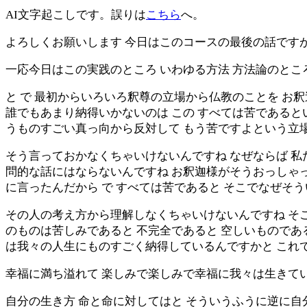
AI文字起こしです。誤りは
こちら
へ。
よろしくお願いします 今日はこのコースの最後の話です
一応今日はこの実践のところ いわゆる方法 方法論のとこ
と で 最初からいろいろ釈尊の立場から仏教のことを お
誰でもあまり納得いかないのは この すべては苦であると
うものすごい真っ向から反対して もう苦ですよという立
そう言っておかなくちゃいけないんですね なぜならば 私
問的な話にはならないんですね お釈迦様がそうおっしゃ
に言ったんだから で すべては苦であると そこでなぜそ
その人の考え方から理解しなくちゃいけないんですね そこ
のものは苦しみであると 不完全であると 空しいものであ
は我々の人生にものすごく納得しているんですかと これ
幸福に満ち溢れて 楽しみで楽しみで幸福に我々は生きて
自分の生き方 命と命に対してはと そういうふうに逆に自