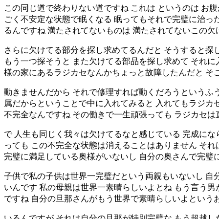
この同じ道で終わりない道ですね これは というのは お
ごく不安定な状態で眠くなる 眠ってもそれで完璧に治った
るんですね 満たされてないものは 満たされてないこの
さらに欠けてる部分を探し求めてるんだと そうすると探
もう一つ探そうと また欠けてる部品を探し求めて それに
様の家にあるラジカセなんかちょっと故障したんだと そ
動きませんだから それで修理すれば動くだろうというふう
属だからということで中に入れてみると 入れてもラジカ
不完全なんですね その働きで一生頑張っても ラジカセは
で 人生も同じく我々は欠けてるなと感じている 完成に
っても この不完全な状態は消えることはありません それ
完璧に満足している奥様がいないし 自分の奥さんで完璧
子供で私の子供は世界一完璧だという両親もいないし 自
いんです 私の母親は世界一素晴らしいよとね もう言う男
ですね 自分の旦那さんがもう世界で素晴らしいよという
いるんですが それは自分の旦那が特別完璧な もう超越