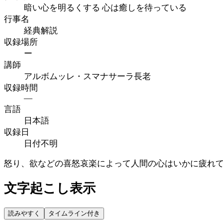
暗い心を明るくする 心は癒しを待っている
行事名
経典解説
収録場所
ー
講師
アルボムッレ・スマナサーラ長老
収録時間
—
言語
日本語
収録日
日付不明
怒り、欲などの喜怒哀楽によって人間の心はいかに疲れ
文字起こし表示
読みやすく
タイムライン付き