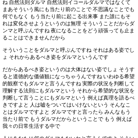
ね 自然法則ダルマ 自然法則イコールダルマではなくて
まあそういう風にも当たり前のことで 不思議なことでも
何でもなく もう当たり前に起こる出来事 また誰にもそ
れは変化させようというのは無理 そういうことだからダ
ンマと呼ぶんですね 夜になることをどう頑張っても止ま
ることはできませんだから
そういうことをダルマと呼ぶんですね それはある姿でし
ょ それからあるべき姿をダルマというんです
だからあるべき姿というのは大体はない姿でしょ そうす
ると道徳的な価値観になっちゃうんですね いわゆる希望
的観察でもダルマと言うんですね 実際の状況を判断して
理解する法則にもダルマという それから希望的な状況を
判断して言うことにもダルマという 例えば真理を語るべ
きですよと 人は嘘をついてはいけないという そんなこ
とはダルマですよと ダルマですと言ったら みんなもう
当たり前で もうダルマだからということで もう 例えば
我々の日常生活する中で