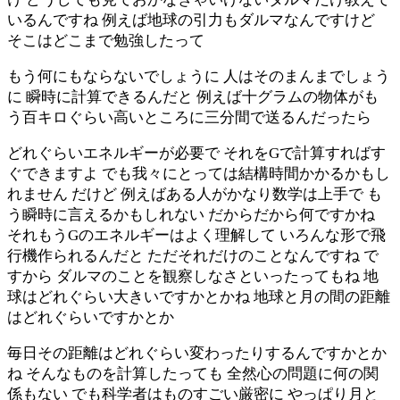
いるんですね 例えば地球の引力もダルマなんですけど
そこはどこまで勉強したって
もう何にもならないでしょうに 人はそのまんまでしょう
に 瞬時に計算できるんだと 例えば十グラムの物体がも
う百キロぐらい高いところに三分間で送るんだったら
どれぐらいエネルギーが必要で それをGで計算すればす
ぐできますよ でも我々にとっては結構時間かかるかもし
れません だけど 例えばある人がかなり数学は上手で も
う瞬時に言えるかもしれない だからだから何ですかね
それもうGのエネルギーはよく理解して いろんな形で飛
行機作られるんだと ただそれだけのことなんですね で
すから ダルマのことを観察しなさといったってもね 地
球はどれぐらい大きいですかとかね 地球と月の間の距離
はどれぐらいですかとか
毎日その距離はどれぐらい変わったりするんですかとか
ね そんなものを計算したっても 全然心の問題に何の関
係もない でも科学者はものすごい厳密に やっぱり月と