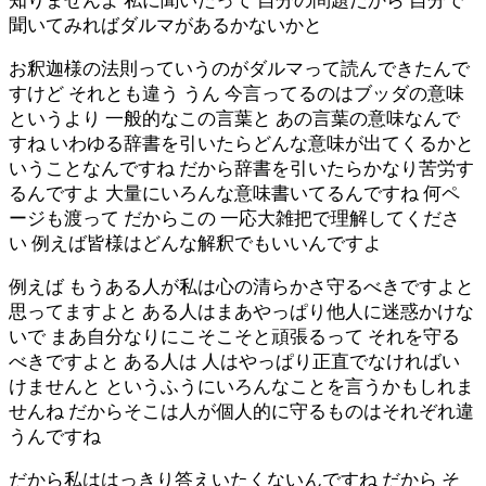
知りませんよ 私に聞いたって 自分の問題だから 自分で
聞いてみればダルマがあるかないかと
お釈迦様の法則っていうのがダルマって読んできたんで
すけど それとも違う うん 今言ってるのはブッダの意味
というより 一般的なこの言葉と あの言葉の意味なんで
すね いわゆる辞書を引いたらどんな意味が出てくるかと
いうことなんですね だから辞書を引いたらかなり苦労す
るんですよ 大量にいろんな意味書いてるんですね 何ペ
ージも渡って だからこの 一応大雑把で理解してくださ
い 例えば皆様はどんな解釈でもいいんですよ
例えば もうある人が私は心の清らかさ守るべきですよと
思ってますよと ある人はまあやっぱり他人に迷惑かけな
いで まあ自分なりにこそこそと頑張るって それを守る
べきですよと ある人は 人はやっぱり正直でなければい
けませんと というふうにいろんなことを言うかもしれま
せんね だからそこは人が個人的に守るものはそれぞれ違
うんですね
だから私ははっきり答えいたくないんですね だから そ