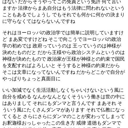
はない だからそうやってこの免責という免許 何て言い
ますか 法律からまあ自分はもう法律に問われないという
こともあるでしょうし でもそれでも何かに何かの決まり
に守らなくてはならないんですね
それはヨーロッパの政治学では簡単に説明していますけ
ど まあ変ですけどね そこで向こうでヨーロッパの政治
学の初めでは 政府っていうのは 王っていうのは神様が
決めたものだと だから王様やら政治システムというのは
神様が決めたもので 政治家が王様が神様との約束で国民
を支配すればよろしいと そうすると神様の約束だから
そこは文章になってないんですね だからどこかで自分が
やっぱりちょっと真面目に
いい加減でなく生活活動しなくちゃいけないという風に
自分を戒める なんかなんとなくそういう働きは世の中に
はありまして それにもダンマと言うんです まあそれ そ
ういう風にたくさんダンマがあります それで仏教になっ
てくると さらにさらにダンマのことが変わってしまって
お釈迦様おっしゃったこの生き方 戒律 道徳もダンマで