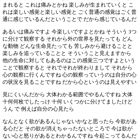
まれると これは痛みとかね 楽しみが生まれていくと こ
れは楽しい感覚と楽しい感覚と ごく普通の感覚はごく普
通に感じているんだということで だから感じているんだ
あるいは痛みですよ 今楽しいですよとかね そういう 3つ
に分けて観察する それから外の世界を見たっても どん
な動物 どんな生命見たっても 苦しみから避けることと
楽しみを追っていることと そういうこと見えますから
他の生命に対してもあるのはこの感覚三つですよという
ことで観察すると それでそれが終わりまして それから
心の観察に行くんですね 心の観察っていうのは自分の心
の状況を見ることですね だから心というのは見えやすい
見にくいんだから 大体わかる範囲でやるんですね 大体
十何何枚でしたっけ 十何 いくつかに分けてましたけど
うん で 例えば自分の心見たら
なんとなく欲があるんじゃないかなと思ったら 今欲があ
る心だと その欲が消えちゃったないところで 今は欲が
ない心と怒りがあるとわかるんですね 今起こってるんだ