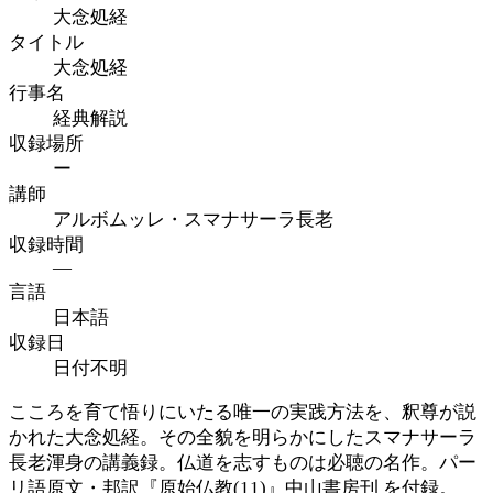
大念処経
タイトル
大念処経
行事名
経典解説
収録場所
ー
講師
アルボムッレ・スマナサーラ長老
収録時間
—
言語
日本語
収録日
日付不明
こころを育て悟りにいたる唯一の実践方法を、釈尊が説
かれた大念処経。その全貌を明らかにしたスマナサーラ
長老渾身の講義録。仏道を志すものは必聴の名作。パー
リ語原文・邦訳『原始仏教(11)』中山書房刊 を付録。