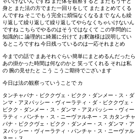
ゃいけないんですね また体を観察すると またもう十と
身と また法の方でまた一回りをして またまとめてくる
んですね そこでもう完全に煩悩なくなるまで なんも繰
り返して繰り返して繰り返してやらなくちゃいけないん
ですね こちらでやるのはそうではなくて この学問的に
知識的に 論理的に綺麗に分けて お釈迦様は説明してい
るところですね 今日残っているのは一応それまとめ
今までの話で まあそれぐらい簡単にまとめるんだったら
あの掛かった時間は何なのかと 笑ってくれる それは私
の 腕の見せたと こう こうご期待でございます
今日は法の観察っていうことで カ
タンチャパナ・ビククヴェ・ビクク・ダンメー・ス・ダ
ンマ・アヌパッシー・ヴィーラティ・ダ・ビククヴェ・
ビクク・ダンメー・ス・ダンマ・アヌパッシー・ヴィー
ラティ・パンチャ・ス・ニーヴァルネー・ス カタンチャ
パナ・ビククヴェ・ビクク・ダンメー・ス・ダンマ・ア
ヌパッシー・ヴィーラティ・パンチャ・ス・ニーヴァル
ネー・ス