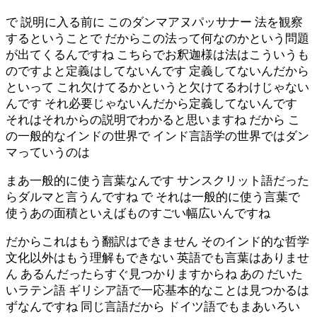
で 説明に入る前に このダンマアヌパッサナー 法を観察
するということで だからこの法って何なのかという問題
が出てくるんですね こちらでお釈迦様は法はこういうも
のですよと定義はしてないんです 定義してないんだから
といって これ欠けてるかというと欠けてるわけじゃない
んです それ必要じゃないんだから定義してないんです
それはそれからの説明でわかると思いますね だから こ
の一般的なインドの世界で インド言語学の世界ではダン
マっていうのは
まあ一般的に使う言葉なんです サンスクリット語だった
らダルマと言うんですね で それは一般的に使う言葉で
使うあの面積といえばものすごい幅広いんですね
だからこれはもう翻訳はできません そのインド的な哲学
文化以外はもう理解もできない 英語でも言葉はありませ
ん あるんだったらすぐ見つかりますからね あの だいた
いラテン語 ギリシア語で一応基本的なことは見つかるは
ずなんですね 同じ言語だから ドイツ語でもまあいろい