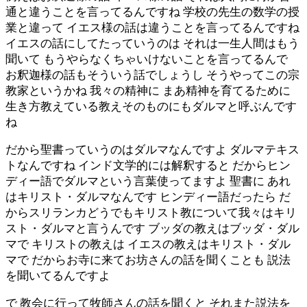
通と違うことを言ってるんですね 学校の先生の数学の授
業と違って イエス様の話は違うことを言ってるんですね
イエスの話にしてたっていうのは それは一生人間はもう
聞いて もうやらなくちゃいけないことを言ってるんで
お釈迦様の話もそういう話でしょうし そうやってこの宗
教家というかね 我々の精神に まあ精神を育てるために
生き方教えている教えそのものにもダルマと呼ぶんです
ね
だから聖書っていうのはダルマなんですよ ダルマテキス
トなんですね インド文学的には解釈すると だからヒン
ディー語でダルマという言葉使ってますよ 聖書に あれ
はキリスト・ダルマなんです ヒンディー語だったら だ
からスリランカどうでもキリスト教について我々はキリ
スト・ダルマと言うんです ブッダの教えはブッダ・ダル
マで キリストの教えは イエスの教えはキリスト・ダル
マで だからお寺に来てお坊さんの話を聞くことも 説法
を聞いてるんですよ
で 教会に行って牧師さんの話を聞くと それまた説法を