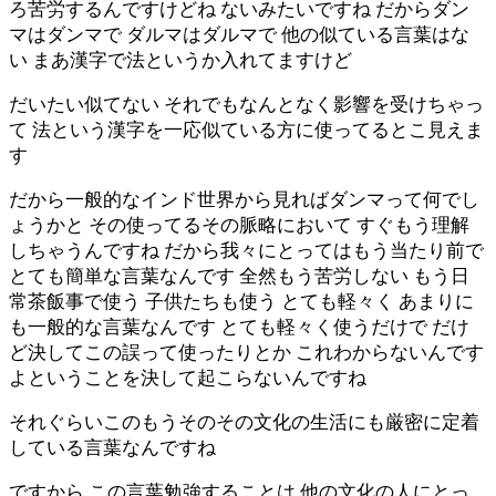
ろ苦労するんですけどね ないみたいですね だからダン
マはダンマで ダルマはダルマで 他の似ている言葉はな
い まあ漢字で法というか入れてますけど
だいたい似てない それでもなんとなく影響を受けちゃっ
て 法という漢字を一応似ている方に使ってるとこ見えま
す
だから一般的なインド世界から見ればダンマって何でし
ょうかと その使ってるその脈略において すぐもう理解
しちゃうんですね だから我々にとってはもう当たり前で
とても簡単な言葉なんです 全然もう苦労しない もう日
常茶飯事で使う 子供たちも使う とても軽々く あまりに
も一般的な言葉なんです とても軽々く使うだけで だけ
ど決してこの誤って使ったりとか これわからないんです
よということを決して起こらないんですね
それぐらいこのもうそのその文化の生活にも厳密に定着
している言葉なんですね
ですから この言葉勉強することは 他の文化の人にとっ