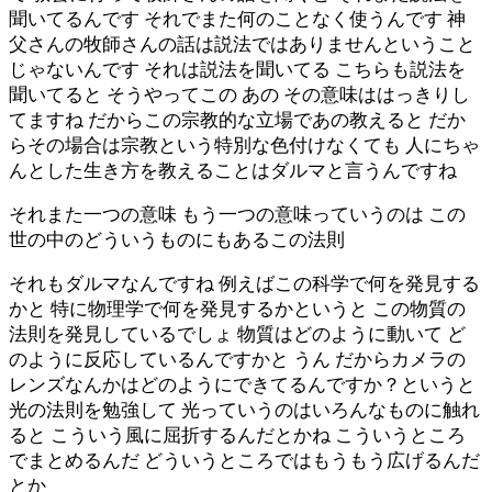
聞いてるんです それでまた何のことなく使うんです 神
父さんの牧師さんの話は説法ではありませんということ
じゃないんです それは説法を聞いてる こちらも説法を
聞いてると そうやってこの あの その意味ははっきりし
てますね だからこの宗教的な立場であの教えると だか
らその場合は宗教という特別な色付けなくても 人にちゃ
んとした生き方を教えることはダルマと言うんですね
それまた一つの意味 もう一つの意味っていうのは この
世の中のどういうものにもあるこの法則
それもダルマなんですね 例えばこの科学で何を発見する
かと 特に物理学で何を発見するかというと この物質の
法則を発見しているでしょ 物質はどのように動いて ど
のように反応しているんですかと うん だからカメラの
レンズなんかはどのようにできてるんですか？というと
光の法則を勉強して 光っていうのはいろんなものに触れ
ると こういう風に屈折するんだとかね こういうところ
でまとめるんだ どういうところではもうもう広げるんだ
とか