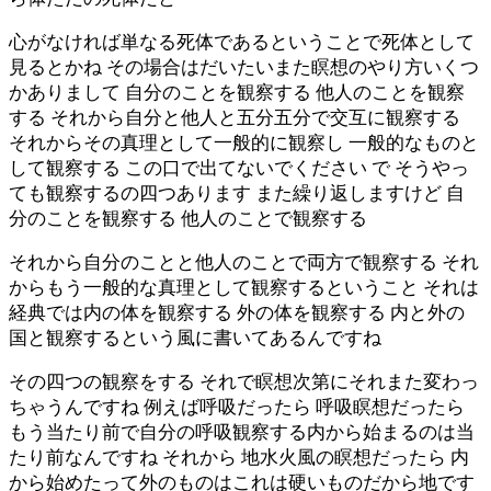
心がなければ単なる死体であるということで死体として
見るとかね その場合はだいたいまた瞑想のやり方いくつ
かありまして 自分のことを観察する 他人のことを観察
する それから自分と他人と五分五分で交互に観察する
それからその真理として一般的に観察し 一般的なものと
して観察する この口で出てないでください で そうやっ
ても観察するの四つあります また繰り返しますけど 自
分のことを観察する 他人のことで観察する
それから自分のことと他人のことで両方で観察する それ
からもう一般的な真理として観察するということ それは
経典では内の体を観察する 外の体を観察する 内と外の
国と観察するという風に書いてあるんですね
その四つの観察をする それで瞑想次第にそれまた変わっ
ちゃうんですね 例えば呼吸だったら 呼吸瞑想だったら
もう当たり前で自分の呼吸観察する内から始まるのは当
たり前なんですね それから 地水火風の瞑想だったら 内
から始めたって外のものはこれは硬いものだから地です