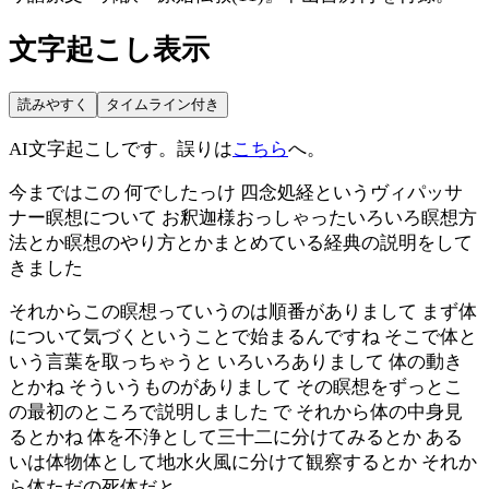
文字起こし表示
読みやすく
タイムライン付き
AI文字起こしです。誤りは
こちら
へ。
今まではこの 何でしたっけ 四念処経というヴィパッサ
ナー瞑想について お釈迦様おっしゃったいろいろ瞑想方
法とか瞑想のやり方とかまとめている経典の説明をして
きました
それからこの瞑想っていうのは順番がありまして まず体
について気づくということで始まるんですね そこで体と
いう言葉を取っちゃうと いろいろありまして 体の動き
とかね そういうものがありまして その瞑想をずっとこ
の最初のところで説明しました で それから体の中身見
るとかね 体を不浄として三十二に分けてみるとか ある
いは体物体として地水火風に分けて観察するとか それか
ら体ただの死体だと