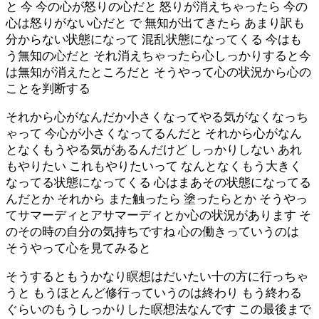
と 今 今の心が怒りの心だと 怒りが消えちゃったら 今の
心は怒りがない心だと で 無知が出てきたら あまり訳も
分からない状態になって 混乱状態になってくる 今はも
う無知の心だと それ消えちゃったら心しっかりすると今
は無知が消えたところだと そうやって心の状況から心の
ことを判断する
それから心がなんだか小さくなってやる気がなくなっち
ゃって 今心が小さくなってるんだと それから心がなん
となくもうやる気があるんだけど しっかりしない あれ
もやりたい これもやりたいって なんとなくもう大きく
なってる状態になってくる 心はまあその状態になってる
んだとか それから また触ったら 塗ったらとか そうやっ
てサマーディとアサマーディとか心の状況があります そ
のその時の自分の気持ちですね 心の働きっていうのは
そうやって心を見てみると
そうするともうかなり瞑想はだいたい十の方に行っちゃ
うと もうほとんど修行っていうのは終わり もう終わる
ぐらいのもうしっかりした瞑想法なんです この最後まで