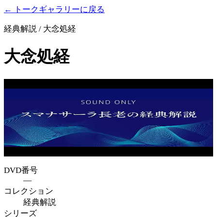
← トークギャラリーに戻る
経典解説 / 大念処経
大念処経
DVD番号
—
コレクション
経典解説
シリーズ