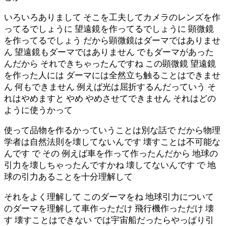
いろいろありまして そこを工夫してカメラのレンズを作
ってるでしょうに 望遠鏡を作ってるでしょうに 顕微鏡
を作ってるでしょう だから顕微鏡はダーマではありませ
ん 望遠鏡もダーマではありません でもダーマがあった
んだから それできちゃったんですね この顕微鏡 望遠鏡
を作った人には ダーマには全然立ち触ることはできませ
ん 何もできません 例えば光は屈折するんだっていう そ
れはやめますと やめ やめさせてできません それはどの
ように使うかって
使って品物を作るかっていうことは別な話で だから物理
学者は自然法則を壊してないんです 壊すことは不可能な
んです で その 例えば車を作って作ったんだから 地球の
引力を壊しちゃったんですかね 壊してないんです で 地
球の引力あることを十分理解して
それをよく理解して このダーマをね 地球引力について
のダーマを理解して車作っただけ 飛行機作っただけ 壊
す 壊すことはできない では宇宙船だったらやっぱり引