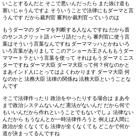
いことするんだと そこで悪いんだったら また抜け道も
塞いじゃうんですよ そういうことで法律にもダーマと言
うんです だから裁判官 審判か裁判官っていうのは
もうダーマの ダーマを判断する人なんですね だから昔
のサンスクリット語 パーリ語だったら 審判官に使う言
葉はそういう言葉なんですね ダーママッハとかね いろ
いろ言葉がありまして このアショーカ王さんももうダー
ママートラという言葉を使って それはもうダーマミニス
ターですね ダーマ大臣 ダーマ大臣って何？何なのかと
まあインド人にとってはよくわかります ダーマ大臣 何
なのかと 法務大臣 法律の関係ね 法務大臣ということな
んです
そこで法律作ったり 政治をやったりする場合は まあ今
まで政治システムないんだ 憲法がないんだ だから何で
もいいんだから作れということでもないでしょ 法律ない
んだから もうなんとか一時法律作ろうと 例えば人間に
政治が全くなくても 法律が全くなくても どこかで何か
道が決まってるんですね