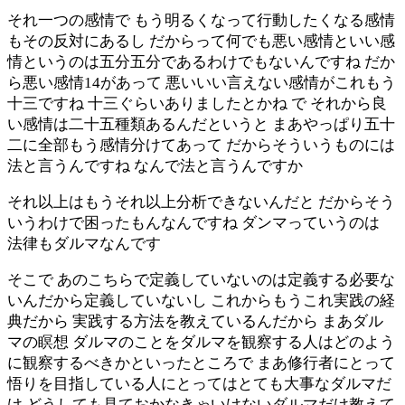
それ一つの感情で もう明るくなって行動したくなる感情
もその反対にあるし だからって何でも悪い感情といい感
情というのは五分五分であるわけでもないんですね だか
ら悪い感情14があって 悪いいい言えない感情がこれもう
十三ですね 十三ぐらいありましたとかね で それから良
い感情は二十五種類あるんだというと まあやっぱり五十
二に全部もう感情分けてあって だからそういうものには
法と言うんですね なんで法と言うんですか
それ以上はもうそれ以上分析できないんだと だからそう
いうわけで困ったもんなんですね ダンマっていうのは
法律もダルマなんです
そこで あのこちらで定義していないのは定義する必要な
いんだから定義していないし これからもうこれ実践の経
典だから 実践する方法を教えているんだから まあダル
マの瞑想 ダルマのことをダルマを観察する人はどのよう
に観察するべきかといったところで まあ修行者にとって
悟りを目指している人にとってはとても大事なダルマだ
け どうしても見ておかなきゃいけないダルマだけ教えて