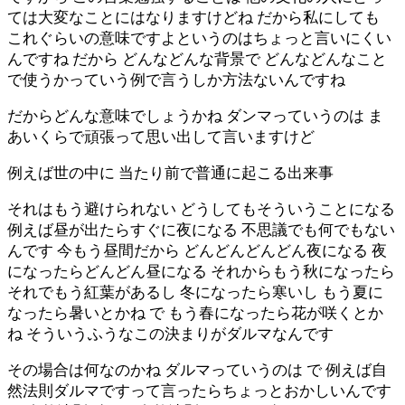
ては大変なことにはなりますけどね だから私にしても
これぐらいの意味ですよというのはちょっと言いにくい
んですね だから どんなどんな背景で どんなどんなこと
で使うかっていう例で言うしか方法ないんですね
だからどんな意味でしょうかね ダンマっていうのは ま
あいくらで頑張って思い出して言いますけど
例えば世の中に 当たり前で普通に起こる出来事
それはもう避けられない どうしてもそういうことになる
例えば昼が出たらすぐに夜になる 不思議でも何でもない
んです 今もう昼間だから どんどんどんどん夜になる 夜
になったらどんどん昼になる それからもう秋になったら
それでもう紅葉があるし 冬になったら寒いし もう夏に
なったら暑いとかね で もう春になったら花が咲くとか
ね そういうふうなこの決まりがダルマなんです
その場合は何なのかね ダルマっていうのは で 例えば自
然法則ダルマですって言ったらちょっとおかしいんです