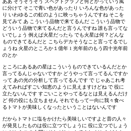
ああ そうそうそう スペクトグラフと何とかっていう風
に分けて そこで青い色があったり いろんな色があった
り いわゆるこの虹のように映っちゃうんですね そこを
見てみて あ こういう品物で来てるんだ こういう品物で
どういう品物で来てるんだと言うんですね 誰も言ってな
いでしょう 例えば火星だったら でも火星は何？どんな
ものできてるんだと こちらデカそうなこと言ってるでし
ょうね 火星のところか１億年 1 光年前のもう四十光年前
のとか
ところにあるあの星はこういうものできているんだとか
言ってるんじゃないですか どうやって言ってるんですか
って あの光の分析して言ってるんです で じゃあこれ考
えてみればすごい知恵のように見えますけどね で 役に
立たないんです すごいことやってるなとは見えるんだけ
ど 何の役にも立ちません それでもって一向に我々食べ
るトマトが美味しくなったということはないんです
だからトマトに塩をかけたら美味しいですよと昔の人々
が発見したものは役に立つでしょうに 役に立つでしょう