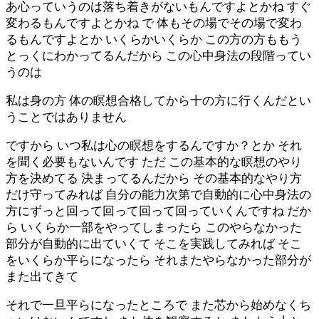
あ心っていうのは落ち着きがないもんですよとかね すぐ
変わるもんですよとかね で 体もその場でその場で変わ
るもんですよとか いくらかいくらか この方の方ももう
とっくにわかってるんだから この心中身法の段階ってい
うのは
私は身の方 体の瞑想合格してから十の方に行くんだとい
うことではありません
ですから いつ私は心の瞑想をするんですか？とか それ
を聞く必要もないんです ただ この基本的な瞑想のやり
方を決めてる 決まってるんだから その基本的なやり方
だけ守ってみれば 自分の能力次第で自動的に心中身法の
方にずっと回って回って回って回っていくんですね だか
ら いくらか一部をやってしまったら このやらなかった
部分が自動的に出ていくて そこを実践してみれば そこ
をいくらか平らになったら それまたやらなかった部分が
また出てきて
それで一旦平らになったところで また芯から始めなくち