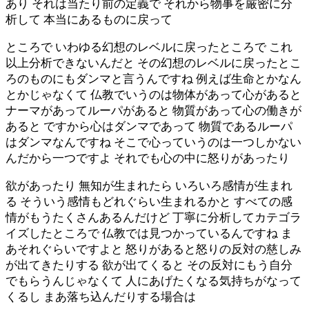
あり それは当たり前の定義で それから物事を厳密に分
析して 本当にあるものに戻って
ところで いわゆる幻想のレベルに戻ったところで これ
以上分析できないんだと その幻想のレベルに戻ったとこ
ろのものにもダンマと言うんですね 例えば生命とかなん
とかじゃなくて 仏教でいうのは物体があって心があると
ナーマがあってルーパがあると 物質があって心の働きが
あると ですから心はダンマであって 物質であるルーパ
はダンマなんですね そこで心っていうのは一つしかない
んだから一つですよ それでも心の中に怒りがあったり
欲があったり 無知が生まれたら いろいろ感情が生まれ
る そういう感情もどれぐらい生まれるかと すべての感
情がもうたくさんあるんだけど 丁寧に分析してカテゴラ
イズしたところで 仏教では見つかっているんですね ま
あそれぐらいですよと 怒りがあると怒りの反対の慈しみ
が出てきたりする 欲が出てくると その反対にもう自分
でもらうんじゃなくて 人にあげたくなる気持ちがなって
くるし まあ落ち込んだりする場合は