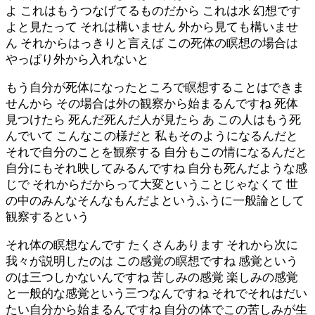
よ これはもうつなげてるものだから これは水 幻想です
よと見たって それは構いません 外から見ても構いませ
ん それからはっきりと言えば この死体の瞑想の場合は
やっぱり外から入れないと
もう自分が死体になったところで瞑想することはできま
せんから その場合は外の観察から始まるんですね 死体
見つけたら 死んだ死んだ人が見たら あ この人はもう死
んでいて こんなこの様だと 私もそのようになるんだと
それで自分のことを観察する 自分もこの情になるんだと
自分にもそれ映してみるんですね 自分も死んだような感
じで それからだからって大変ということじゃなくて 世
の中のみんなそんなもんだよというふうに一般論として
観察するという
それ体の瞑想なんです たくさんあります それから次に
我々が説明したのは この感覚の瞑想ですね 感覚という
のは三つしかないんですね 苦しみの感覚 楽しみの感覚
と一般的な感覚という三つなんですね それでそれはだい
たい自分から始まるんですね 自分の体でこの苦しみが生