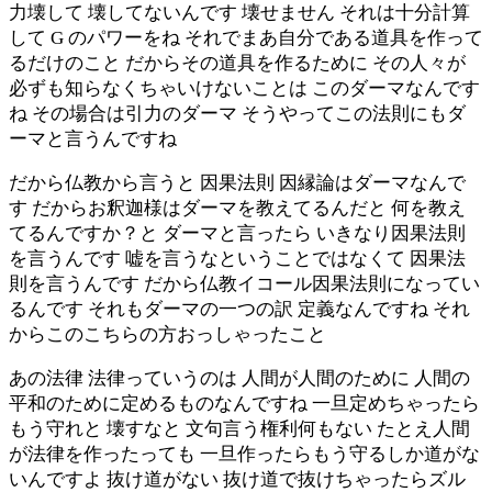
力壊して 壊してないんです 壊せません それは十分計算
して G のパワーをね それでまあ自分である道具を作って
るだけのこと だからその道具を作るために その人々が
必ずも知らなくちゃいけないことは このダーマなんです
ね その場合は引力のダーマ そうやってこの法則にもダ
ーマと言うんですね
だから仏教から言うと 因果法則 因縁論はダーマなんで
す だからお釈迦様はダーマを教えてるんだと 何を教え
てるんですか？と ダーマと言ったら いきなり因果法則
を言うんです 嘘を言うなということではなくて 因果法
則を言うんです だから仏教イコール因果法則になってい
るんです それもダーマの一つの訳 定義なんですね それ
からこのこちらの方おっしゃったこと
あの法律 法律っていうのは 人間が人間のために 人間の
平和のために定めるものなんですね 一旦定めちゃったら
もう守れと 壊すなと 文句言う権利何もない たとえ人間
が法律を作ったっても 一旦作ったらもう守るしか道がな
いんですよ 抜け道がない 抜け道で抜けちゃったらズル