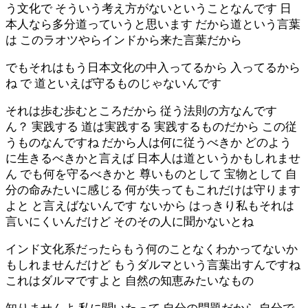
う文化で そういう考え方がないということなんです 日
本人なら多分道っていうと思います だから道という言葉
は このラオツやらインドから来た言葉だから
でもそれはもう日本文化の中入ってるから 入ってるから
ね で 道といえば守るものじゃないんです
それは歩む歩むところだから 従う法則の方なんです
ん？ 実践する 道は実践する 実践するものだから この従
うものなんですね だから人は何に従うべきか どのよう
に生きるべきかと言えば 日本人は道というかもしれませ
ん でも何を守るべきかと 尊いものとして 宝物として 自
分の命みたいに感じる 何が失ってもこれだけは守ります
よと と言えばないんです ないから はっきり私もそれは
言いにくいんだけど そのその人に聞かないとね
インド文化系だったらもう何のことなくわかってないか
もしれませんだけど もうダルマという言葉出すんですね
これはダルマですよと 自然の知恵みたいなもの