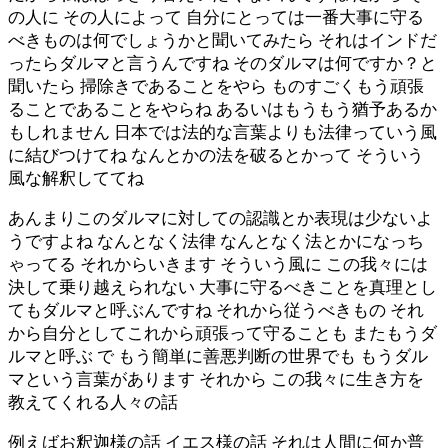
の人に その人によって 自分にとっては一番大事に守る
べきものは何でしょうかと聞いてみたら それはインドだ
ったらダルマと言うんですね そのダルマは何ですか？と
聞いたら 掃除きであることをやら ものすごくもう頑張
ることであることをやらね あるいはもうもう猶予あるか
もしれません 日本では法的な言葉よりも法律っていう風
に結びつけてね なんとかの法を破るとかって そういう
風な解釈しててね
あんまりこのダルマに対しての認識とか表現は少ないよ
うですよね なんとなく法律 なんとなく法とかになっち
ゃってる それからいきます そういう風に この我々には
決して乗り越えられない 大事に守るべきことを真理とし
てもダルマと呼ぶんですね それから従うべきもの それ
から自分としてこれから頑張って守ることも またもうダ
ルマと呼ぶ で もう簡単に善悪判断の世界でも もうダル
マという言葉があります それから この我々に生き方を
教えてくれる人々の話
例えばお釈迦様の話 イエス様の話 それは人間に何か普