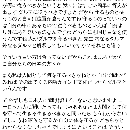
が何に従うべきかというと 我々にはすごい簡単に答えが
出ます ダルマに従うべきですよと だから 守るものと従
うものと言えば位置が違うんですね 守るものっていうの
は自分の中にあるもので 従うべきものといえば 自分よ
り外にある尊いものなんですね どちらにも同じ言葉を使
うんですね 人がダルマを守るべきと 先生 内なるダルマ
外なるダルマと解釈してもいいですか？それとも違う
そういう言い方は合ってない だからこれはまあ だから
ご自分たちの日本の方々が
まあ私は人間として何を守るべきかねとか 自分で聞いて
みれば その出てくる内容がインド文化だったらダルマと
いうんです
で 必ずしも日本人に聞けば出てこないと思いますよ ヨ
ーロッパ人に聞いたっても じゃああなたは人間として何
を守って生きる生きるべきかと聞いたら もうわからない
でしょうね 家族を守るか 自分の体を守るか どちらかと
わからなくなっちゃうでしょうに ということは そうい