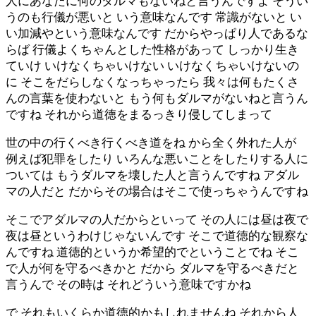
人にあなたに何のダルマもないねと言うんですよ そうい
うのも行儀が悪いと いう意味なんです 常識がないと い
い加減やという意味なんです だからやっぱり人であるな
らば 行儀よくちゃんとした性格があって しっかり生き
ていけ いけなくちゃいけない いけなくちゃいけないの
に そこをだらしなくなっちゃったら 我々は何もたくさ
んの言葉を使わないと もう何もダルマがないねと言うん
ですね それから道徳をまるっきり侵してしまって
世の中の行くべき行くべき道をね から全く外れた人が
例えば犯罪をしたり いろんな悪いことをしたりする人に
ついては もうダルマを壊した人と言うんですね アダル
マの人だと だからその場合はそこで使っちゃうんですね
そこでアダルマの人だからといって その人には昼は夜で
夜は昼というわけじゃないんです そこで道徳的な観察な
んですね 道徳的というか希望的でということでね そこ
で人が何を守るべきかと だから ダルマを守るべきだと
言うんで その時は それどういう意味ですかね
で それもいくらか道徳的かもしれませんね それから人