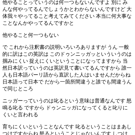
他やることっていうのは何一つもないんですよ 別に み
んな何やってるんでしょうかとわからないんですけど 大
体我々やってること考えてみてください 本当に何大事な
ことなんかやってるんですかと
他やること何一つもない
で これから注釈書の説明いろいろありますが うん 一般
的に訳はこの英訳は このドゥンニッガッといういうのは
掴みにくい 捉えにくいということになってますから 当
然日本訳っていうのは英訳見て書いてるんですから 誰一
人も日本語パーリ語から直訳した人はいませんだからね
日本語って日本で だから一箇所間違うと誰でも間違うん
で同じところ
ニッガーっていうのは叱るという意味は普通なんです 怒
鳴る叱る ですから ドゥンニッガになってくると叱りに
くいと言われる
育ちにくいということなんです 叱るということはまあし
つけですからね 怒るということじゃないんです しつけ