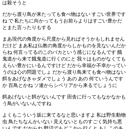
は殺そうと
だから渡り鳥が来たっても食べ物はない すごい世界です
ね で 私たちに向かってもうお前らよりはすごい豊かだ
とまた言ったりもする
まあ現代の角度から尺度から見ればそうかもしれません
だけど まあ私は仏教の角度からしかものを見ないんだか
らね 何言ってるのこのバカという感じになるんです 餓
鬼道から来て餓鬼道に行くのにと 我々はものがなくても
えらい豊かにいるんですけど だから幸福か不幸かってい
うのは心の問題でしょ だから渡り鳥来ても食べ物はない
餌をあげなきゃダメでしょう あの あの 何ていうんです
か 百鳥とかね ソ連からシベリアから来るでしょうに
餌あげないと餌がないんです 田舎に行ってもなかなかも
う鳥がいないんですね
よくもこういう坂に来てるなと思いますよ 私は野生動物
虫 鳥たちなんかいない 見えないとものすごく気持ち悪
いんです だからね 野辺でもどこかへ行くと もしこのあ