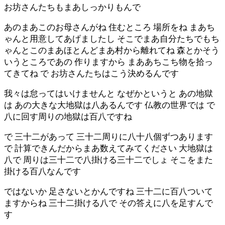
お坊さんたちもまあしっかりもんで
あのまあこのお母さんがね 住むところ 場所をね まあち
ゃんと用意してあげましたし そこでまあ自分たちでもち
ゃんとこのまあほとんどまあ村から離れてね 森とかそう
いうところであの 作りますから まああちこち物を拾っ
てきてね で お坊さんたちはこう決めるんです
我々は怠ってはいけませんと なぜかというと あの地獄
は あの大きな大地獄は八あるんです 仏教の世界では で
八に回す周りの地獄は百八ですね
で 三十二があって 三十二周りに八十八個ずつあります
で 計算できんだからまあ数えてみてください 大地獄は
八で 周りは三十二で八掛ける三十二でしょ そこをまた
掛ける百八なんです
ではないか 足さないとかんですね 三十二に百八ついて
ますからね 三十二掛ける八で その答えに八を足すんで
す