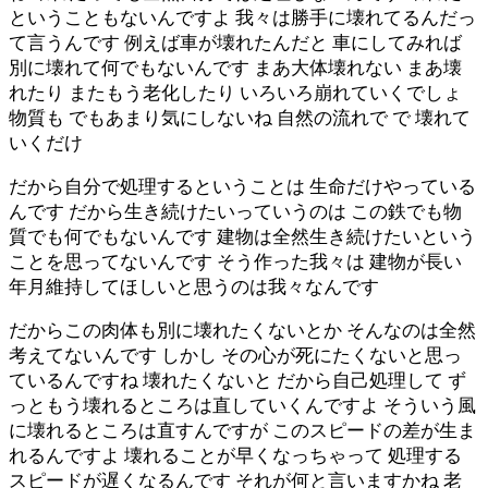
ということもないんですよ 我々は勝手に壊れてるんだっ
て言うんです 例えば車が壊れたんだと 車にしてみれば
別に壊れて何でもないんです まあ大体壊れない まあ壊
れたり またもう老化したり いろいろ崩れていくでしょ
物質も でもあまり気にしないね 自然の流れで で 壊れて
いくだけ
だから自分で処理するということは 生命だけやっている
んです だから生き続けたいっていうのは この鉄でも物
質でも何でもないんです 建物は全然生き続けたいという
ことを思ってないんです そう作った我々は 建物が長い
年月維持してほしいと思うのは我々なんです
だからこの肉体も別に壊れたくないとか そんなのは全然
考えてないんです しかし その心が死にたくないと思っ
ているんですね 壊れたくないと だから自己処理して ず
っともう壊れるところは直していくんですよ そういう風
に壊れるところは直すんですが このスピードの差が生ま
れるんですよ 壊れることが早くなっちゃって 処理する
スピードが遅くなるんです それが何と言いますかね 老