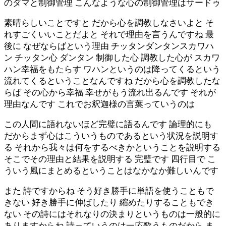
のダマと制御管理 こんなような心の制御管理はサードゥ
素晴らしいことですと だから心を調教しなさいよと そ
れすごくいいことだよと それで理由を言うんですね 最
後に なぜならばという理由 チッタンダンタンスカワハ
ン チッタン心 ダンタン 制御した心 調教した心が スカワ
ハン幸福をもたらす ワハンというのは降ってくるという
流れてくるということなんですね だから心を調教したな
らば その心から幸福 幸せがもう流れ出るんです それが
理由なんです これでお釈迦様の言葉っていうのは
この人間に語れないほど完璧に語るんです 論理的にも
だからまず心はこういうものであるという状況を説明す
る それから我々は何をするべきかということを説明する
そこでその理由と結果を説明する 完璧です 四行目で こ
ういう風にまとめるということはなかなか難しいんです
また 詩ですからね そう好き勝手に単語を使うこともで
きない 好き勝手に伸ばしたり 縮めたりすることもでき
ない その詩にはそれなりの決まりというものは一般的に
ありますからね 詩っていうのは一応歌うものだから ま