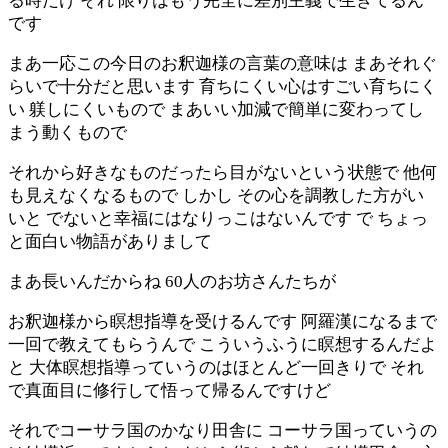
る時だけ それ 限りはもう完全に差別主義で生きてるん
です
まあ一応この今日のお釈迦様の言葉の意味は まあそれぐ
らいで十分だと思います 育ちにくい心はすごい育ちにく
い 躾しにくいもので まあいい加減で簡単に変わってし
まう動くもので
それから好きなものだったら目がないという状態で 他何
も見えなくなるもので しかし その心を調教した方がい
いと でないと幸福にはなりっこはないんです で ちょっ
と面白い物語がありまして
まあ長いんだからね 60人のお坊さんたちが
お釈迦様から瞑想指導を受けるんです 阿羅漢になるまで
一回で教えてもらうんで こういうふうに瞑想するんだよ
と 大体瞑想指導っていうのはほとんど一回きりで それ
で真面目に修行して悟って帰るんですけど
それでコーサラ国のかなり田舎に コーサラ国っていうの