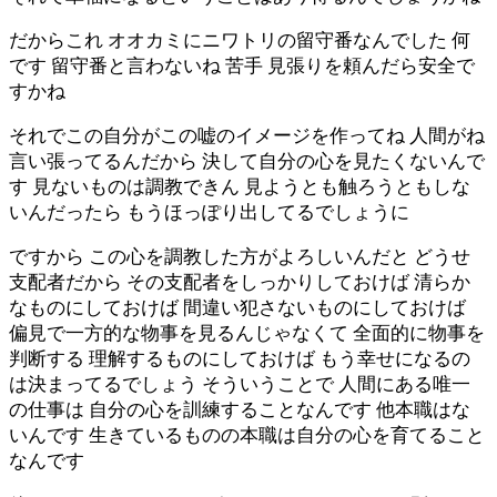
だからこれ オオカミにニワトリの留守番なんでした 何
です 留守番と言わないね 苦手 見張りを頼んだら安全で
すかね
それでこの自分がこの嘘のイメージを作ってね 人間がね
言い張ってるんだから 決して自分の心を見たくないんで
す 見ないものは調教できん 見ようとも触ろうともしな
いんだったら もうほっぽり出してるでしょうに
ですから この心を調教した方がよろしいんだと どうせ
支配者だから その支配者をしっかりしておけば 清らか
なものにしておけば 間違い犯さないものにしておけば
偏見で一方的な物事を見るんじゃなくて 全面的に物事を
判断する 理解するものにしておけば もう幸せになるの
は決まってるでしょう そういうことで 人間にある唯一
の仕事は 自分の心を訓練することなんです 他本職はな
いんです 生きているものの本職は自分の心を育てること
なんです