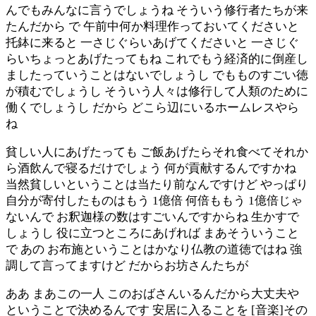
んでもみんなに言うでしょうね そういう修行者たちが来
たんだから で 午前中何か料理作っておいてくださいと
托鉢に来ると 一さじぐらいあげてくださいと 一さじぐ
らいちょっとあげたってもね これでもう経済的に倒産し
ましたっていうことはないでしょうし でもものすごい徳
が積むでしょうし そういう人々は修行して人類のために
働くでしょうし だから どこら辺にいるホームレスやら
ね
貧しい人にあげたっても ご飯あげたらそれ食べてそれか
ら酒飲んで寝るだけでしょう 何が貢献するんですかね
当然貧しいということは当たり前なんですけど やっぱり
自分が寄付したものはもう 1億倍 何倍ももう 1億倍じゃ
ないんで お釈迦様の数はすごいんですからね 生かすで
しょうし 役に立つところにあげれば まあそういうこと
で あの お布施ということはかなり仏教の道徳ではね 強
調して言ってますけど だからお坊さんたちが
ああ まあこの一人 このおばさんいるんだから大丈夫や
ということで決めるんです 安居に入ることを [音楽]その