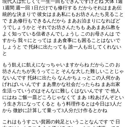
現代人は忙しくて一生一回もできんですけどね 大体 1週
1週間 週一回 1日だけでも修行する だからそれはまあ伝
統的な決まりで 彼女はまあ私にもお坊さんたち見ること
で まあ修行もできるんだから まあお泊まりになればど
うでしょうかと それでお坊さんたちも ああまあ仏教を
よく知っている信者さんでしょうし このお母さんは で
すから 我々にとっては まあ食事にも困ることはないで
しょうと で 托鉢に出たっても 誰一人も出してくれない
と
もう飢えに飢えになっちゃいますからね だからこの お
坊さんたちが失うってこと そんな大した難しいことじゃ
ないんです 托鉢に出たら なんかちょっとこの人何かあ
げればいいんです まあ豊かな社会だったらね まあ出家
生活っていうのはそんなに難しくはないんです で 他人
にはね ご飯一皿どころじゃなくて まあ 1粒あげんぞとい
う生き方になってくると もう料理作るとは今日は3人だ
から 微妙に計算して量って3人分だけ作るとかね
これはもうすごい貧困の鈍足ということなんです で 日