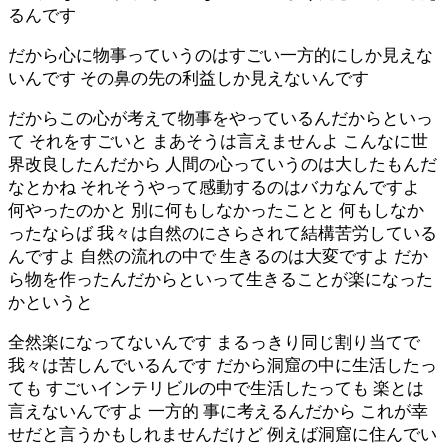
るんです
だから心に物事っていうのはすごい一方的にしか見えな
いんです その鼻の先の利益しか見えないんです
だからこの心が考えて物事をやっているんだからといっ
て それをすごいと まあそうは言えませんよ こんなに世
界改良したんだから 人間の心っていうのは大したもんだ
なとかね それそうやって感動するのはバカなんですよ
何やったのかと 別に何もしなかったことと 何もしなか
ったならば 我々は自然のにさらされて結構苦労している
んですよ 自然の流れの中で 生きるのは大変ですよ だか
ら物を作ったんだからといって生きることが楽になった
かというと
全然楽になってないんです まるっきり同じ割り当てで
我々は苦しんでいるんです だから洞窟の中に生活したっ
ても すごいインテリビルの中で生活したっても 楽とは
言えないんですよ 一方的 事に考えるんだから これが幸
せだと言うかもしれませんだけど 例えば洞窟に住んでい