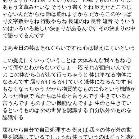
あもう文章みたいな そういう書くとね 歌えたところじ
ゃないんだからね 節は崩れますから だからこのやっぱ
り文字数やらね 行数やらね 長短のね 長音 短音 そういう
のはいろいろ厳しい決まりがあるんです その決まりの中
で語ってるんです
まあ今日の芸はそれぐらいですね 心は捉えにくいという
この捉えにくいっていうことは 大体みんな我々もね 心
って何やとわからないでしょ 一応 それが面白いんです
よ この体から心が出て行っちゃうと 体は単なる物体に
なるんです 腐りかける かけていく液体になるんです 何
もなくなっちゃう だから物質的なものに心という機能が
入った時点で 私たちは生命と言うんです 生きていると
言うんです ものすごい機能なんですよ 生命と生きてい
るというものは 外の世界を認識する 自分以外のものを
認識する
壊れたら自分で自己処理する 例えば 我々の体が外の世
界を認識しているでしょうね 体っていうのはずっと壊れ