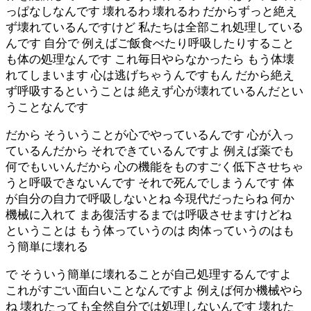
っぱなしなんです 壊れるわ 壊れるわ だからずっと絶え
ず壊れているんですけど 私たちは全部これ処理している
んです 自分で 例えばご飯食べたり呼吸したりすること
も体の処理なんです これ毎日やらなかったら もう体壊
れてしまいます 心は逃げちゃうんですもん だから絶え
ず呼吸するということは 絶えず心が壊れているんだとい
うことなんです
だから そういうことが心でやっているんです 心が入っ
ているんだから それできているんですよ 例えば薬でも
何でもいいんだから 心の機能をものすごく低下させちゃ
うと呼吸できないんです それで死んでしまうんです 体
が自分の自力で呼吸しないとね 今現代だったらね 何か
機械に入れて まあ復活するまでは呼吸させますけどね
ということは もう体っていうのは 肉体っていうのはも
う簡単に壊れる
で そういう簡単に壊れることが自己処理するんですよ
これがすごい面白いことなんですよ 例えば何か機械やら
ね 壊れたっても全然自分では処理しないんです 壊れた