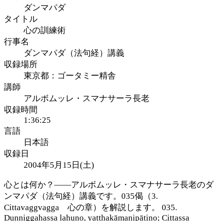
ダンマパダ
タイトル
心の訓練術
行事名
ダンマパダ（法句経）講義
収録場所
東京都：ゴータミー精舎
講師
アルボムッレ・スマナサーラ長老
収録時間
1:36:25
言語
日本語
収録日
2004年5月15日(土)
心とは何か？――アルボムッレ・スマナサーラ長老のダ
ンマパダ（法句経）講義です。035偈（3.
Cittavaggvagga 心の章）を解説します。 035.
Dunniggahassa lahuno, yatthakāmanipātino; Cittassa