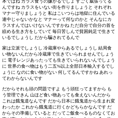
本ではね カラス食うの嫌がるでしょ すごく威張ってる
んですね カラスをいない街を作りましょうと それぞれ
マナー守りましょうと 私はこいつらは地獄に住んでいる
連中じゃないかなと マナーって何なのかと そんなにカ
ラスすんではいけないんですかね ただ自分で自分の首を
絞める生き方をしていて 毎日苦しんで貧困鈍足で生きて
いるでしょうし だから騙されてるんで
家は立派でしょうし 冷蔵庫やらあるでしょうし 結局食
い物ないんだから冷蔵庫で生きていられませんでしょう
に 電子レンジあったっても生きていられないんでしょう
に 世界の食べ物はもう二五%以上全部日本輸入するでし
ょうに なのに食い物がない 何してるんですかね あれっ
てわからないんです
だからそれも頭の問題ですよ もう頭狂ってますから も
う管理できん 山ほど食い物あっても食えないんだから
これは餓鬼道なんです だから日本に餓鬼道から生まれ変
わったか これから餓鬼道に行くかどちらかなんです だ
からその準備していると だってご飯食べるものなくてお