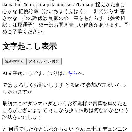
damatho sādhu, cittaṃ dantaṃ sukhāvahaṃ. 捉えがたきは
心かな 軽佻浮薄（けいちょうふはく） 涯て知らず 善
きかな 心の調伏は 制御の心 幸をもたらす （参考和
訳：江原通子） ※一部お聞き苦しい箇所があります。予
めご了承ください。
文字起こし表示
読みやすく
タイムライン付き
AI文字起こしです。誤りは
こちら
へ。
では よろしくお願いします と 初めて参加の方々いらっ
しゃいますか
最初にこのダンマパダというお釈迦様の言葉を集めたと
ころがございますで そこから少々仏教は何なのかという
説法をいたします
と 何番でしたかとはわからない うん 三十五 デュンニン