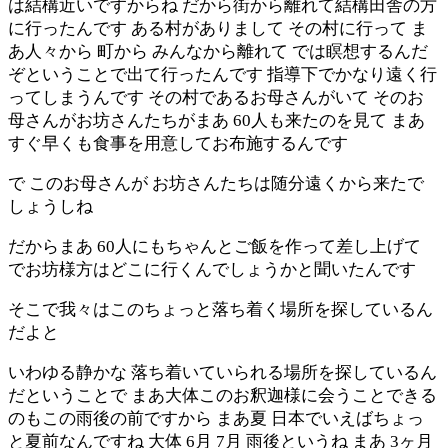
は結構近いですからね だから街から離れて結構田舎の方
に行ったんです ある村がありまして その村に行って ま
あ人々から 町から みんなから離れて では瞑想するんだ
ぞということで出て行ったんです 指導下でかなり遠く行
ってしまうんです その村であるお母さんがいて そのお
母さんがお坊さんたちがまあ 60人も来たのを見て まあ
すぐ早くも食事を用意してお布施するんです
で このお母さんが お坊さんたちは随分遠くから来たで
しょうしね
だからまあ 60人にもちゃんとご飯を作って差し上げて
でお坊様方はどこに行くんでしょうかと聞いたんです
そこで我々はこのちょっと落ち着く場所を探しているん
だよと
いわゆる静かな 落ち着いていられる場所を探しているん
だということで まあ大体このお釈迦様に会うことできる
のもこの雨後の前ですから まあ夏 日本でいえばちょっ
と夏前なんですね 大体 6月 7月 雨後というね まあ 3ヶ月