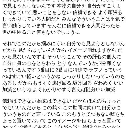
で見ようとしないんです 本物の自分を 自分がすごくよ
くできていて 悪いことをしない 信頼できる よく頑張る
しっかりしている人間だと みんなそういうことは平気で
言い触らしています そんなに信頼できる人間だったら
世の中困ること何もないでしょうに
それでこのだから掴みにくい 自分でも見ようとしないん
だから 見たらまずいんだから イメージ崩れますから だ
から見ないんですよ そういうことで その肝心の個人に
自分自身の心をとらわら とり なんていうか掴み難くな
っているんです 3番目に 2番目に特殊で ラフノっていう
のはすごい軽いというかね しっかりしないっていうのも
あるし だからもうすぐ逃げ回る 駆け回る ざわめく いい
加減というね よくわかりやすく言えば随分いい加減
信頼はできない 約束はできない だからほんのちょっと
でもいいんだから この我々 この世間に向けて自分がこ
ういうものだと言っている このもうとてつもない嘘をち
ょっと置いておいて このイメージをね ちょっと置いて
おいて で考えてみると 自分が本当に信頼できるのかと