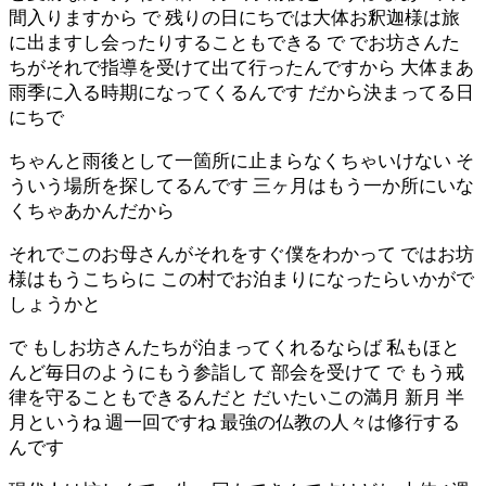
間入りますから で 残りの日にちでは大体お釈迦様は旅
に出ますし会ったりすることもできる で でお坊さんた
ちがそれで指導を受けて出て行ったんですから 大体まあ
雨季に入る時期になってくるんです だから決まってる日
にちで
ちゃんと雨後として一箇所に止まらなくちゃいけない そ
ういう場所を探してるんです 三ヶ月はもう一か所にいな
くちゃあかんだから
それでこのお母さんがそれをすぐ僕をわかって ではお坊
様はもうこちらに この村でお泊まりになったらいかがで
しょうかと
で もしお坊さんたちが泊まってくれるならば 私もほと
んど毎日のようにもう参詣して 部会を受けて で もう戒
律を守ることもできるんだと だいたいこの満月 新月 半
月というね 週一回ですね 最強の仏教の人々は修行する
んです