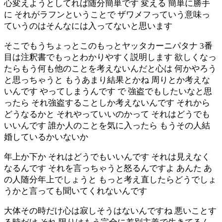
心変えようとしてれば随分簡単です 変える 簡単に勝手
に それがラフンということで ザワメフっていう意味っ
ていうのはそんなには入ってないと思います
そこでもうちょっとこのもっとヤッタカーニパタナ 3番
目は注釈書でもっとわかりやすく説明します 欲しくなっ
たらもう何も他のことを考えないんだと心は 何かやろう
と思っちゃうと もうあまり結果とかね 周りとか考えな
いんです やってしまうんです で 強盗でもしたいなと思
ったら それ強盗することしか考えないんです それから
どうなるかと それやっていいのかって それはどうでも
いいんです 誰か人のことを気に入ったら もうその人結
婚しているかいないか
年上か下か それはどうでもいいんです それは見えなく
なるんです それを言っちゃうと怒るんですよ あんた あ
の人随分年上でしょうと もっと考え直したらどうでしょ
うかと言っても聞いてくれないんです
大体その時だけ心は寂しそうはないんですね 悪いことす