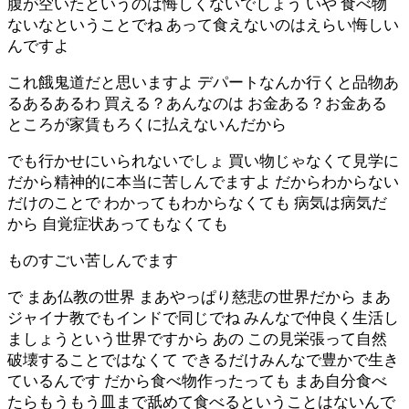
腹が空いたというのは悔しくないでしょう いや 食べ物
ないなということでね あって食えないのはえらい悔しい
んですよ
これ餓鬼道だと思いますよ デパートなんか行くと品物あ
るあるあるわ 買える？あんなのは お金ある？お金ある
ところが家賃もろくに払えないんだから
でも行かせにいられないでしょ 買い物じゃなくて見学に
だから精神的に本当に苦しんでますよ だからわからない
だけのことで わかってもわからなくても 病気は病気だ
から 自覚症状あってもなくても
ものすごい苦しんでます
で まあ仏教の世界 まあやっぱり慈悲の世界だから まあ
ジャイナ教でもインドで同じでね みんなで仲良く生活し
ましょうという世界ですから あの この見栄張って自然
破壊することではなくて できるだけみんなで豊かで生き
ているんです だから食べ物作ったっても まあ自分食べ
たらもうもう皿まで舐めて食べるということはないんで