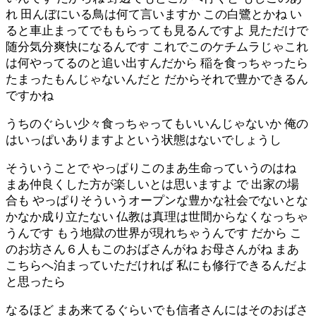
れ 田んぼにいる鳥は何て言いますか この白鷺とかね い
ると車止まってでももらっても見るんですよ 見ただけで
随分気分爽快になるんです これでこのケチムラじゃこれ
は何やってるのと追い出すんだから 稲を食っちゃったら
たまったもんじゃないんだと だからそれで豊かできるん
ですかね
うちのぐらい少々食っちゃってもいいんじゃないか 俺の
はいっぱいありますよという状態はないでしょうし
そういうことで やっぱりこのまあ生命っていうのはね
まあ仲良くした方が楽しいとは思いますよ で 出家の場
合も やっぱりそういうオープンな豊かな社会でないとな
かなか成り立たない 仏教は真理は世間からなくなっちゃ
うんです もう地獄の世界が現れちゃうんです だから こ
のお坊さん６人もこのおばさんがね お母さんがね まあ
こちらへ泊まっていただければ 私にも修行できるんだよ
と思ったら
なるほど まあ来てるぐらいでも信者さんにはそのおばさ