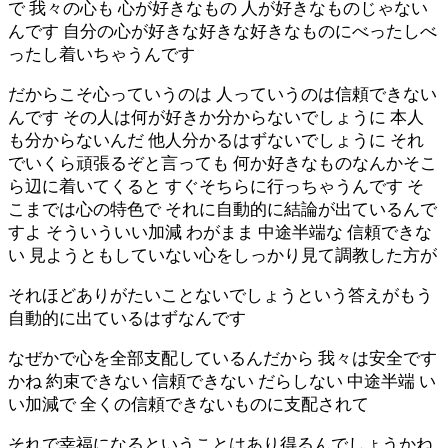
で 我々の心も 心が好きなもの 人が好きなものじゃない
んです 自分の心が好きな好きな好きなものにべったしべ
ったし着いちゃうんです
だからこそ心っていうのは 人っていうのは信頼できない
んです その人は何が好きか分からないでしょうに 本人
も分からないんだ 他人分かるはずないでしょうに それ
でいくら頑張るぞと言っても 何か好きなものなんかそこ
ら辺に着いてくると すぐそちらに行っちゃうんです そ
こまでは心の特色で それに自動的に結論が出ているんで
すよ そういういい加減 わがまま 中途半端な 信頼できな
い 見ようともしていない心をしっかり見て調教した方が
それほどありがたいことないでしょうという答えがもう
自動的に出ているはずなんです
なぜかで心を全部支配しているんだから 我々は安全です
かね 約束できない 信頼できない だらしない 中途半端 い
い加減で 全くの信頼できないものに支配されて
それで幸福になるということはあり得るんでしょうかね