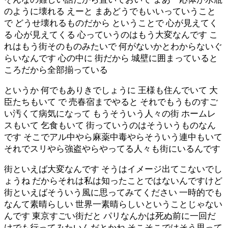
のように壊れる えーと まあどうでもいいっていうこと
で どうせ壊れるものだから ということで 心が見えてく
る 心が見えてくる 心っていうのはもう大変なんです こ
れはもう街そのものみたいで 何がないかとわからないぐ
らいなんです 心の中に 街だから 城壁に囲まっていると
ころだから全部揃っている
というか 何でもありきでしょうに 王様も住んでいて 大
臣たちもいて で 売春宿までやると それでもうものすご
い汚くて病気になって もうそういう人々の街 ホームレ
スもいて 乞食もいて 街っていうのはそういうものなん
です そこでアル中やら麻薬中毒やらそういう連中もいて
それでスリやら強盗やらやってる人々も街にいるんです
街といえば大変なんです そうはイメージ出てこないでし
ょうね だからそれは私は知ったことではないんですけど
街といえばそういう風に思ってみてください 一時的でも
なんて素晴らしい 世界一素晴らしいということじゃない
んです 東京すごい街だと パリなんかは死ぬ前に一回だ
けでも行ってみたいんだとかね そこそこではそう思って