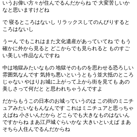
いうお偉い方々が住んでるんだからね で 大変苦しいか
なと思いますけどね
で 寝るところはないし リラックスしてのんびりすると
ころはないし
うーん でもこれはまた文化遺産があっていてね で もう
確かに外から見ると どこからでも見られると ものすご
い美しい作品なんですね
中は地獄みたいなもの 地獄そのものを思わせる恐ろしい
雰囲気なんです 気持ち悪いというともう並大抵のところ
じゃない やはりお城に上がって上から街を見ても あの
美しさって何だと と思われちゃうんですよ
だからもうこの日本のお城っていうのは この街のミニチ
ュアみたいなもんなんです これはミニチュアと思っちゃ
えばね 小さいんだから どこらでも大きなものはないん
ですからね まあ江戸城ぐらいかな 大きいといえば まあ
そちら人住んでるんだからね