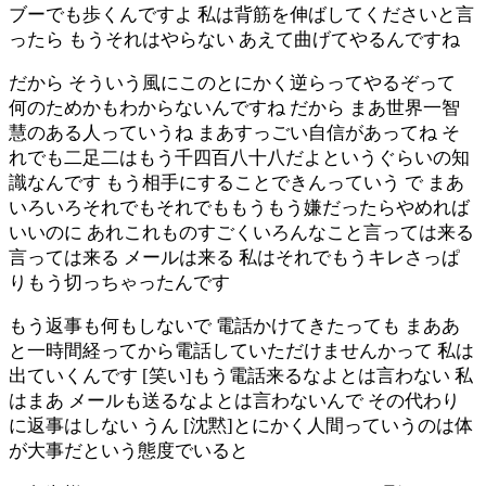
ブーでも歩くんですよ 私は背筋を伸ばしてくださいと言
ったら もうそれはやらない あえて曲げてやるんですね
だから そういう風にこのとにかく逆らってやるぞって
何のためかもわからないんですね だから まあ世界一智
慧のある人っていうね まあすっごい自信があってね そ
れでも二足二はもう千四百八十八だよというぐらいの知
識なんです もう相手にすることできんっていう で まあ
いろいろそれでもそれでももうもう嫌だったらやめれば
いいのに あれこれものすごくいろんなこと言っては来る
言っては来る メールは来る 私はそれでもうキレさっぱ
りもう切っちゃったんです
もう返事も何もしないで 電話かけてきたっても まああ
と一時間経ってから電話していただけませんかって 私は
出ていくんです [笑い]もう電話来るなよとは言わない 私
はまあ メールも送るなよとは言わないんで その代わり
に返事はしない うん [沈黙]とにかく人間っていうのは体
が大事だという態度でいると