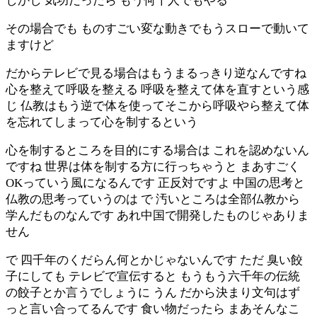
しかし 気功だったら もう何千人でもやる
その場合でも ものすごい変な動きでもうスローで動いて
ますけど
だからテレビで見る場合はもうまるっきり逆なんですね
心を整えて呼吸を整える 呼吸を整えて体を直すという感
じ 仏教はもう逆で体を使ってそこから呼吸やら整えて体
を忘れてしまって心を制するという
心を制するところを目的にする場合は これを認めないん
ですね 世界は体を制する方に行っちゃうと まあすごく
OKっていう風になるんです 正反対ですよ 中国の思考と
仏教の思考っていうのは で 汚いところは全部仏教から
学んだものなんです あれ中国で開発したものじゃありま
せん
で 四千年のくだらん何とかじゃないんです ただ 臭い餃
子にしても テレビで宣伝すると もうもう六千年の伝統
の餃子とか言うでしょうに うん だから決まり文句はず
っと言い合ってるんです 食い物だったら まあそんなこ