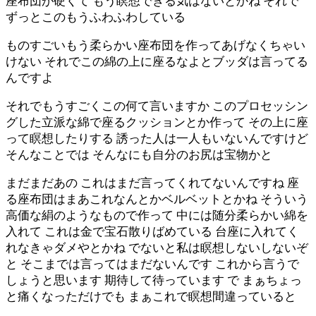
座布団が硬くて もう瞑想できる気はないとかね それで
ずっとこのもうふわふわしている
ものすごいもう柔らかい座布団を作ってあげなくちゃい
けない それでこの綿の上に座るなよとブッダは言ってる
んですよ
それでもうすごくこの何て言いますか このプロセッシン
グした立派な綿で座るクッションとか作って その上に座
って瞑想したりする 誘った人は一人もいないんですけど
そんなことでは そんなにも自分のお尻は宝物かと
まだまだあの これはまだ言ってくれてないんですね 座
る座布団はまあこれなんとかベルベットとかね そういう
高価な絹のようなもので作って 中には随分柔らかい綿を
入れて これは金で宝石散りばめている 台座に入れてく
れなきゃダメやとかね でないと私は瞑想しないしないぞ
と そこまでは言ってはまだないんです これから言うで
しょうと思います 期待して待っています で まぁちょっ
と痛くなっただけでも まぁこれで瞑想間違っていると