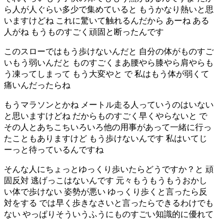
ら人が人ぐらい多少で集めていると もうかなり熱いと思
いますけどね これに驚いて触れるんだから あーね ある
人がね もうものすごく頑固と断ったんです
このスローではもう歩けないんだと 自分の体がものすご
いもう弱いんだと ものすごくまあ腰やら膝やら肩やらも
う凍ってしまって もう大変やと で 私はもう体が弱くて
痛いんだったらね
もうマラソンとかね メートル走る人っていうのはいない
と思いますけどね だからものすごく早くやらないと で
その人とあちこちいろいろ他の用事があって一緒に行っ
たこともありますけど もう歩けないんです 私はいてじ
ーっと待っているんですね
そんな人にちょっとゆっくり歩いたらどうですか？と 頑
固反対 逃げっこはないんです 元々もうもうもうおかし
い体で歩けない 姿勢が悪い ゆっくり歩くと言ったら反
対をする では早く歩きなさいと言ったらできるわけでも
ない やっぱりそういうふうにものすごい知識的に優れて