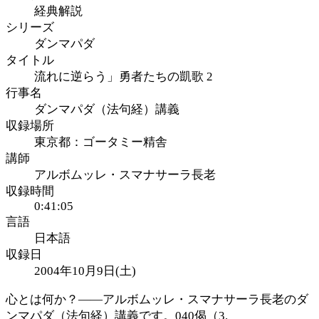
経典解説
シリーズ
ダンマパダ
タイトル
流れに逆らう」勇者たちの凱歌 2
行事名
ダンマパダ（法句経）講義
収録場所
東京都：ゴータミー精舎
講師
アルボムッレ・スマナサーラ長老
収録時間
0:41:05
言語
日本語
収録日
2004年10月9日(土)
心とは何か？――アルボムッレ・スマナサーラ長老のダ
ンマパダ（法句経）講義です。040偈（3.