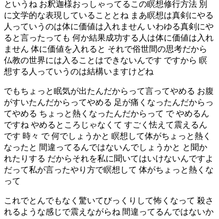
というね お釈迦様おっしゃってるこの瞑想修行方法 別
に文学的な表現していることとね まあ瞑想は真剣にやる
人っていうのは体に価値は入れません いわゆる真剣にや
ると言ったっても 何か結果成功する人は体に価値は入れ
ません 体に価値を入れると それで俗世間の思考だから
仏教の世界には入ることはできないんです ですから 瞑
想する人っていうのは結構いますけどね
でもちょっと眠気が出たんだからって言ってやめる お腹
がすいたんだからってやめる 足が痛くなったんだからっ
てやめる ちょっと熱くなったんだからって で やめるん
ですね やめるところじゃなくて すごく怯えて震えるん
です 時々 で 何でしょうかと 瞑想して体がちょっと熱く
なったと 間違ってるんではないんでしょうかと と聞か
れたりする だからそれを私に聞いてはいけないんですよ
だって私が言ったやり方で瞑想して 体がちょっと熱くな
って
これでとんでもなく驚いてびっくりして怖くなって 殺さ
れるような感じで震えながらね 間違ってるんではないか