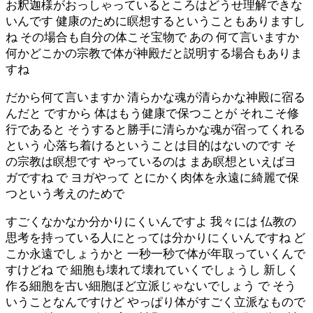
お釈迦様がおっしゃっているところはどうせ理解できな
いんです 健康のために瞑想するということもありますし
ね その場合も自分の体こそ宝物で あの 何て言いますか
何かどこかの宗教で体が神殿だと説明する場合もありま
すね
だから何て言いますか 清らかな魂が清らかな神殿に宿る
んだと ですから 体はもう健康で保つことが それこそ修
行であると そうすると勝手に清らかな魂が宿ってくれる
という 心落ち着けるということは目的はないのです そ
の宗教は瞑想です やっているのは まあ瞑想といえばヨ
ガですね で ヨガやって とにかく肉体を永遠に綺麗で保
つという考えのためで
すごくなかなか分かりにくいんですよ 我々には 仏教の
思考を持っている人にとっては分かりにくいんですね ど
こか永遠でしょうかと 一秒一秒で体が年取っていくんで
すけどね で 細胞も壊れて壊れていくでしょうし 新しく
作る細胞を古い細胞ほど立派じゃないでしょう で そう
いうことなんですけど やっぱり体がすごく立派なもので