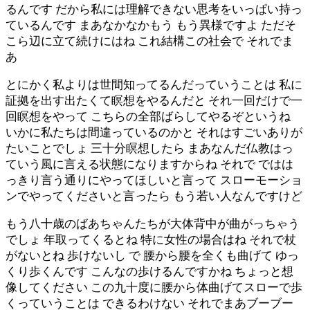
るんです だから私には理解できない思考をいっぱい持っ
ているんです まあなかなかもう もう異様ですよ ただそ
こら辺に立て続けにはね これ結構この社会で それでま
あ
とにかく私よりは世間知ってるんだっていうことは 私に
証拠を出す出たくて瞑想をやるんだと それ一回だけで一
回瞑想をやって こちらの全部ばらしてやるぞというね
いかに私たちは間違っているのかと それはすごいありが
たいことでしょ 三十分瞑想したら まあなんだ仏教はっ
ていう風に言える状態になりますからね それで ではは
っきり言う通りにやってほしいと言って スローモーショ
ンでやってくださいと言ったら もう若い人なんですけど
もう八十歳のばあちゃんたちが大体背中が曲がっちゃう
でしょ 年取ってくるとね 特に女性の場合はね それで杖
がないとね 歩けないし で 腰から腰を全くも曲げて ゆっ
くり歩くんです こんなの歩けるんですかね ちょっと想
像してください この九十度に腰から体曲げてスローで歩
くっていうことは できるわけない それでまあブーブー