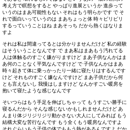
考え方で瞑想をすると やっぱり進展というか 進歩って
いうのはまあ可能性もない それはもう明らかです で そ
れで面白いっていうのは まあちょっと体 時々ピリピリ
するっていうことはね まあそっち だから熱くはなりま
すよ
それは私は間違ってるとは分かりませんだけど 私の経験
はそういうことなんです で まあ私はまあもう汚れてる
人は体触るのすごく嫌がりますけど まあ子供なんかはま
あ何のことなく平気なんですけど で 子供なんかはまあ
時々起きて体に乗っかったり一緒に寝たりはするんです
けど それものすごく嫌なんですけど まあ子供だから何
とも言えないし 我慢はしますけど なんかすごい暖房を
抱いて寝たような感じなんです
そいつらはもう手足を伸ばしちゃって もうすごい勝手に
寝るんだから そんな感じないかもしれませんだけど あ
んまり体ジリジリジリ動かさない大人にしてみれば もう
結構大変な苦行なんです もう全くもう暖房なんですよ
それぐらいもう子供の体でももう熱があるんですよ だか