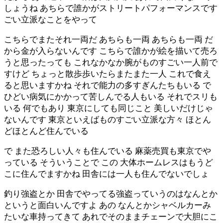
しょうね あちらで誰かがストリートパフォーマンスです
ごい立派なことをやって
こちらでまたそれ一両だ あちらも一両 あちらも一両 だ
から金が入らないんです こちらで誰かが絵を描いて売ろ
うと思ったっても これなかなか腕がものすごい一人前で
すけど ちょっと散歩歩いたらまたまた一人 これで食え
ると思いますかね それで能力の多すぎんたちもいる で
ひどい病気にかかって苦しんでる人もいる それでスリも
いる 何でもあり 東京にしても同じこと 美しいだけじゃ
ないんです 東京といえばものすごい立派な方々 ほとん
どほとんど住んでいる
で また恐ろしい人々も住んでいる 麻薬売買も東京でや
っている そういうことで この 大体ホームレスはもうど
こに住んでますかね 田舎には一人も住んでないでしょ
釣り強盗とか 田舎でやってる強盗っていうのはなんとか
というと面白いんですよ あの なんとかシャベルカーみ
たいな車持ってきて あれでそのままチェーンで大胆にこ