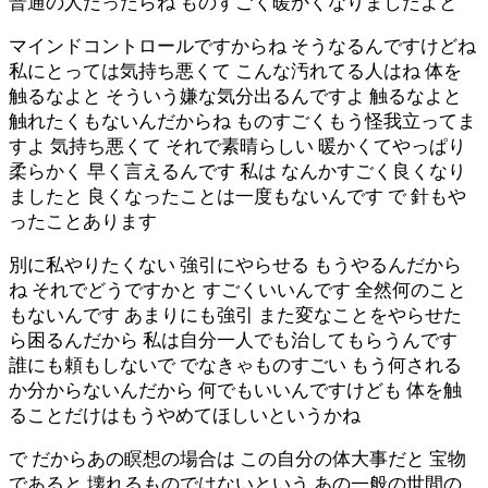
普通の人だったらね ものすごく暖かくなりましたよと
マインドコントロールですからね そうなるんですけどね
私にとっては気持ち悪くて こんな汚れてる人はね 体を
触るなよと そういう嫌な気分出るんですよ 触るなよと
触れたくもないんだからね ものすごくもう怪我立ってま
すよ 気持ち悪くて それで素晴らしい 暖かくてやっぱり
柔らかく 早く言えるんです 私は なんかすごく良くなり
ましたと 良くなったことは一度もないんです で 針もや
ったことあります
別に私やりたくない 強引にやらせる もうやるんだから
ね それでどうですかと すごくいいんです 全然何のこと
もないんです あまりにも強引 また変なことをやらせた
ら困るんだから 私は自分一人でも治してもらうんです
誰にも頼もしないで でなきゃものすごい もう何される
か分からないんだから 何でもいいんですけども 体を触
ることだけはもうやめてほしいというかね
で だからあの瞑想の場合は この自分の体大事だと 宝物
であると 壊れるものではないという あの一般の世間の