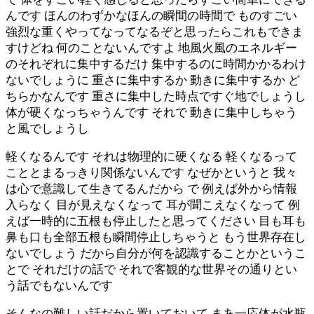
んです ほんのわずかなほんの瞬間の時間で ものすごい
強烈な重くやってなってなるぞと思ったらこれもできま
すけどね 何のことないんですよ 地風火風のエネルギー
のそれぞれに集中するだけ 集中するのに時間かかるわけ
ないでしょうに 重さに集中するか 動きに集中するか ど
ちらかなんです 重さに集中した時点ですぐ地でしょうし
体が硬くなっちゃうんです それで 動きに集中しちゃう
と風でしょうし
軽くなるんです それは物理的に硬くなる 軽くなるって
こととまるっきり関係ないんです なぜかというと 我々
は心で意識して生きてるんだから で 例えば外から情報
入らなく 目が見えなくなって 耳が聞こえなくなって 例
えば一時的に五根も停止したと思ってください 目も耳も
鼻も口も全部五根も瞬間停止しちゃうと もう世界存在し
ないでしょう だから自分が何を認識することかというこ
とで それだけの話で それで客観的な世界その通りとい
う話でもないんです
そんなの難しい話だから置いておいて まあ一応体が水瓶