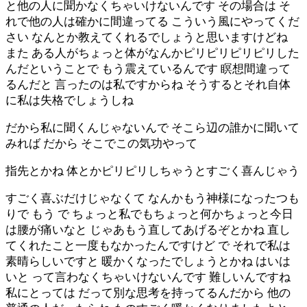
と他の人に聞かなくちゃいけないんです その場合は そ
れで他の人は確かに間違ってる こういう風にやってくだ
さい なんとか教えてくれるでしょうと思いますけどね
また ある人がちょっと体がなんかピリピリピリピリした
んだということで もう震えているんです 瞑想間違って
るんだと 言ったのは私ですからね そうするとそれ自体
に私は失格でしょうしね
だから私に聞くんじゃないんで そこら辺の誰かに聞いて
みれば だから そこでこの気功やって
指先とかね 体とかピリピリしちゃうとすごく喜んじゃう
すごく喜ぶだけじゃなくて なんかもう神様になったつも
りで もう で ちょっと私でもちょっと何かちょっと今日
は腰が痛いなと じゃあもう直してあげるぞとかね 直し
てくれたこと一度もなかったんですけど で それで私は
素晴らしいですと 暖かくなったでしょうとかね はいは
いと って言わなくちゃいけないんです 難しいんですね
私にとっては だって別な思考を持ってるんだから 他の