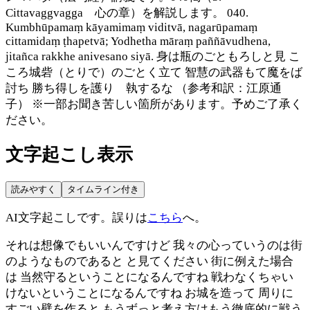
Cittavaggvagga 心の章）を解説します。 040.
Kumbhūpamaṃ kāyamimaṃ viditvā, nagarūpamaṃ
cittamidaṃ ṭhapetvā; Yodhetha māraṃ paññāvudhena,
jitañca rakkhe anivesano siyā. 身は瓶のごともろしと見 こ
ころ城砦（とりで）のごとく立て 智慧の武器もて魔をば
討ち 勝ち得しを護り 執するな （参考和訳：江原通
子） ※一部お聞き苦しい箇所があります。予めご了承く
ださい。
文字起こし表示
読みやすく
タイムライン付き
AI文字起こしです。誤りは
こちら
へ。
それは想像でもいいんですけど 我々の心っていうのは街
のようなものであると と見てください 街に例えた場合
は 当然守るということになるんですね 戦わなくちゃい
けないということになるんですね お城を造って 周りに
すごい壁を作ると もうずっと考え方はもう徹底的に戦う