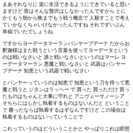
まあそれなりに 楽に生活できるようにできていると思い
ますけど 昔はそんな贅沢はしなかったんですから とに
かくもう朝から晩までもう戦う概念で 人殺すことで考え
ていかなくちゃいけなかったんですね それでずいぶん
幸福でいたでしょうね
ですからヨーデータマーランパンヤーブデーナ だからお
釈迦様はまた戦うという言葉を使ってヨーデータという
のは戦いなさいと 誰と戦いなさいというのはマーレ ヨ
ーデータマーラン 悪魔と戦いなさいと 武器はパンヤー
ブデーナ 知恵という武器で戦いなさい
とパンヤーっていうのは知恵で 知恵という刀を持って悪
魔と戦うと ジタンはラッヘー で 買った 買っただけ 買っ
たものはちゃんと大事に守れと アニヴェーサノーシア
そちらにはしかし執着するものはないんだと ということ
で 勝ったならば執着するはずなんですけど この場合は
執着するものはないっていうことで
これっていうのはどういうことかと やっぱりこれは瞑想