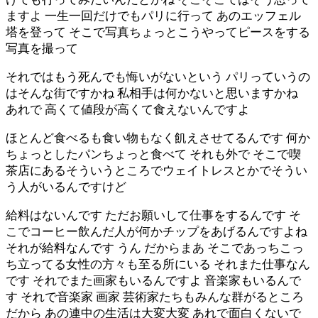
ますよ 一生一回だけでもパリに行って あのエッフェル
塔を登って そこで写真ちょっとこうやってピースをする
写真を撮って
それではもう死んでも悔いがないという パリっていうの
はそんな街ですかね 私相手は何かないと思いますかね
あれで 高くて値段が高くて食えないんですよ
ほとんど食べるも食い物もなく飢えさせてるんです 何か
ちょっとしたパンちょっと食べて それも外で そこで喫
茶店にあるそういうところでウェイトレスとかでそうい
う人がいるんですけど
給料はないんです ただお願いして仕事をするんです そ
こでコーヒー飲んだ人が何かチップをあげるんですよね
それが給料なんです うん だからまあ そこであっちこっ
ち立ってる女性の方々も至る所にいる それまた仕事なん
です それでまた画家もいるんですよ 音楽家もいるんで
す それで音楽家 画家 芸術家たちもみんな群がるところ
だから あの連中の生活は大変大変 あれで面白くないで