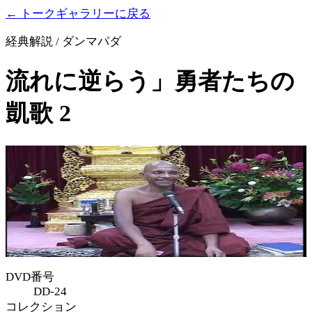
← トークギャラリーに戻る
経典解説 / ダンマパダ
流れに逆らう」勇者たちの
凱歌 2
DVD番号
DD-24
コレクション