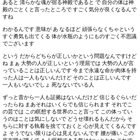
あると 清らかな魂が宿る神殿であると で 自分の体は神
殿のごとくと言ったところで すごく気分が良くなるんで
すね
わかるんです 意味が あ なるほど 頑張らなくちゃという
すぐ勇気も出てくる 体が水瓶のようにものすごく不思議
でございます
という だからどちらが正しいかという問題なんですけど
ね まぁ 大勢の人が正しいという理屈では 大勢の人が言
っていることは正しいんです 今まで永遠な命か肉体を持
った人は一人もないんだけど そのことは正しいんです
一人もいないでしょ 死なないでいる人
ずっと昔から一人も証拠はないんだけど 信じるぐらいだ
ったらね まあそれはいくらでも信じられます それでこ
の芸では この瞑想する世界のこと言って この体ってい
うのはことは気にしないで どうせ壊れるもんだから そ
ちらに対する執着を捨てておくと 心が見えてくるんです
よ そうでない限りは心は見えないんです 腰が痛い この