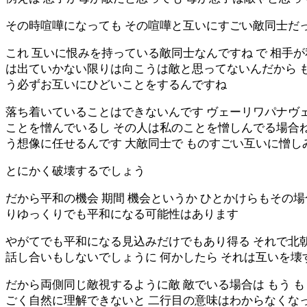
その時喧嘩になっても その喧嘩と互いにすごい敵同士だ
これ 互いに恨みを持っている敵同士なんですね で 相手
は出ていかない限りは向こうは敵と思ってないんだから も
う必ずお互いにひどいことをするんですね
落ち着いていることはできないんです ヴェーリワパナヴェ
ことを憎んでいるし その人は私のことを憎しんでる場合ね
う想像に任せるんです 大敵同士で ものすごい互いに憎
とにかく破壊するでしょう
だから平和の機会 期間 機会というか ひとかけらもその
りゆっくりでも平和になる可能性はあります
やがてでも平和になる見込みだけでもあり得る それで北
話し合いもしないでしょうに 何かしたら それは互いを
だから両側同じ敵視するように敵 敵でいる場合は もう 
ごく自然に理解できないと 二行目の意味はわからなくなっ