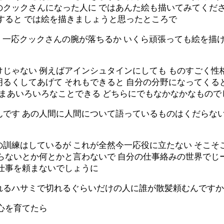
クックさんになった人に ではあんた絵も描いてみてくださ
すると では絵を描きましょうと思ったところで
と 一応クックさんの腕が落ちるか いくら頑張っても絵を描
じゃない 例えばアインシュタインにしても ものすごく性格
るくしてあげて それもできると 自分の分野になってくる
 まあいろいろなことできる どちらにでもなかなかなもので
んです あの人間に人間について語っているものはくだらない
訓練はしているが これが全然今一応役に立たない そこそ
らないとか何とかと言わないで 自分の仕事絡みの世界でじ
も仕事を頼まないでしょうに
れるハサミで切れるぐらいだけの人に誰が散髪頼むんですか
心を育てたら