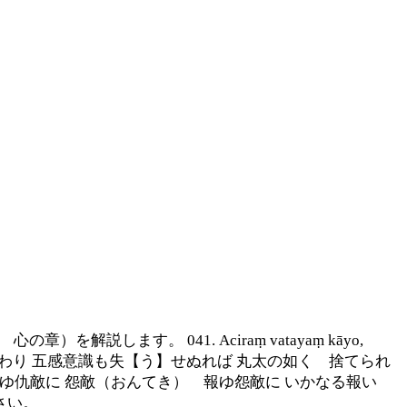
解説します。 041. Aciraṃ vatayaṃ kāyo,
が身 地に倒れ伏し 横たわり 五感意識も失【う】せぬれば 丸太の如く 捨てられ
tato kare. 仇敵 報（むく）ゆ仇敵に 怨敵（おんてき） 報ゆ怨敵に いかなる報い
さい。