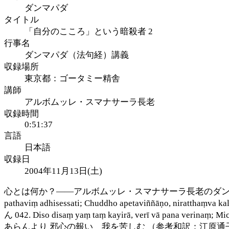
ダンマパダ
タイトル
「自分のこころ」という暗殺者 2
行事名
ダンマパダ（法句経）講義
収録場所
東京都：ゴータミー精舎
講師
アルボムッレ・スマナサーラ長老
収録時間
0:51:37
言語
日本語
収録日
2004年11月13日(土)
心とは何か？――アルボムッレ・スマナサーラ長老のダンマパダ（法句経）講
pathaviṃ adhisessati; Chuddho apetaviññ
ん 042. Diso disaṃ yaṃ taṃ kayirā, verī vā pan
あらんより 邪心の報い 我を苦しむ （参考和訳：江原