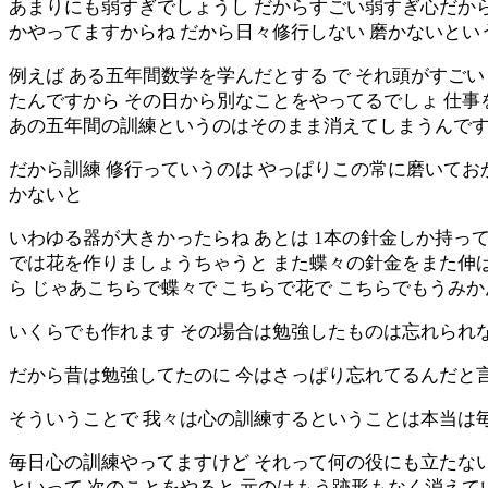
あまりにも弱すぎでしょうし だからすごい弱すぎ心だか
かやってますからね だから日々修行しない 磨かないと
例えば ある五年間数学を学んだとする で それ頭がすご
たんですから その日から別なことをやってるでしょ 仕事
あの五年間の訓練というのはそのまま消えてしまうんです
だから訓練 修行っていうのは やっぱりこの常に磨いて
かないと
いわゆる器が大きかったらね あとは 1本の針金しか持っ
では花を作りましょうちゃうと また蝶々の針金をまた伸
ら じゃあこちらで蝶々で こちらで花で こちらでもうみ
いくらでも作れます その場合は勉強したものは忘れられ
だから昔は勉強してたのに 今はさっぱり忘れてるんだと言った
そういうことで 我々は心の訓練するということは本当は
毎日心の訓練やってますけど それって何の役にも立たない
といって 次のことをやると 元のはもう跡形もなく消えて