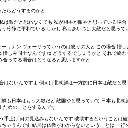
ったらどうするのかと
が私は敵だと思わなくても 私が相手が敵やと思っている場合
う冷静に平和でいる しかし 私もあいつは大敵だと思ってい
ーリナン ヴェーリっていうのは怒りの人と この場合 憎し
 憎しみ同士なんですね どうするでしょうかと それで終わ
しみ合ってる場合はどうなると思いますかと
場合はないんですよ 例えば北朝鮮は一方的に日本は敵だと思
朝鮮も日本はもう大敵だと 敵国やと思っていて 日本も北
壊すためのことをするんです
もう手上げ 何の見込みもないんです 破壊するということは
ちゃうんです 結局は仏教がわからないということは 一行