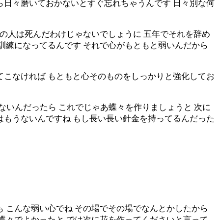
ら日々磨いておかないとすぐ忘れちゃうんです 日々別な何
その人は死んだわけじゃないでしょうに 五年でそれを辞め
な訓練になってるんです それで心がもともと弱いんだから
てこなければ もともと心そのものをしっかりと強化してお
てないんだったら これでじゃあ蝶々を作りましょうと 次に
はもうないんですね もし長い長い針金を持ってるんだった
も こんな弱い心でね その場でその場でなんとかしたから
は蝶々でよかったと では次に花を作ってくださいと言って