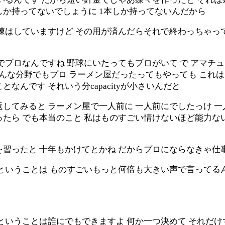
品しか持ってないでしょうに 1本しか持ってないんだから
練はしていますけど その用が済んだらそれで終わっちゃっ
でプロなんですね 野球にいたってもプロがいて で アマチュ
どんな分野でもプロ ラーメン屋だったってもやっても これ
んです それいう分capacityが小さいんだと
してみると ラーメン屋で一人前に 一人前にでしたっけ 一
たら でも本当のこと 私はものすごい情けないほど能力な
を習ったと 十年もかけてとかね だからプロにならなきゃ仕
ということは ものすごいもっと何倍も大きい声で言ってるん
ということは誰にでもできますよ 何か一つ決めて それだけ