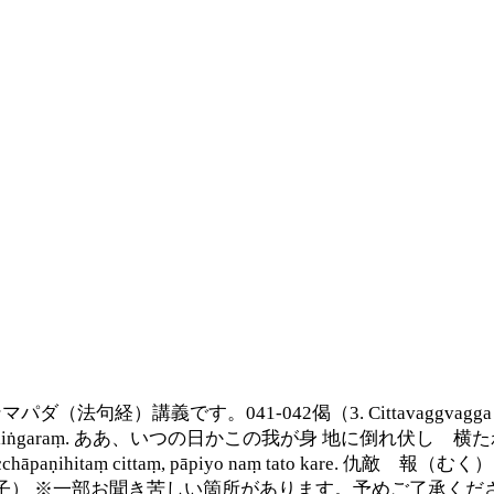
義です。041-042偈（3. Cittavaggvagga 心の章）を
āṇo, niratthaṃva kaliṅgaraṃ. ああ、いつの日かこの我
a verinaṃ; Micchāpaṇihitaṃ cittaṃ, pāpiyo naṃ 
通子） ※一部お聞き苦しい箇所があります。予めご了承くだ