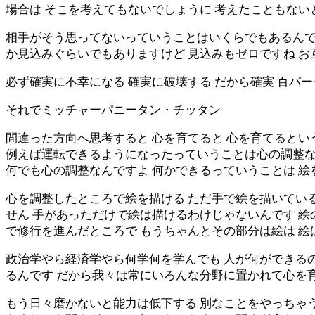
場合は そこを考えてもないでしょうに 考えたこともな
相手がそう思ってないっていうことはいくらでもあるんで
か見込みぐらいでもありますけど 見込みもゼロですね 
必ず確実に不幸になる 確実に破壊する だから確実 百パ
それでミッチャーパニータン・チッタン
間違った方向へ思考すると 心を育てると 心を育てるとい
例えば運転できるようになったっていうことは心の調整な
何でも心の調整なんですよ 何かできるっていうことは 
心を調整したところで絵を描ける ただ手で絵を描いてい
せん 手があっただけで絵は描けるわけじゃないんです 絵
で修行を進んだところで もうちゃんとその部分は絵は 絵
政治学やら経済学やら何学何を学んでも 人が何ができる
るんです だから我々は常にいろんな分野に置かれて心を育
もう日々磨かないと能力は低下する 別なことをやっちゃ