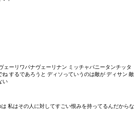
 ヴェーリワパナヴェーリナン ミッチャパニータンチッタ
ね するであろうと ディソっていうのは敵が ディサン 敵
ない
のは 私はその人に対してすごい恨みを持ってるんだからな