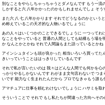
別なことをやらしちゃっちゃうとダメなんです もう一流の
しかすると六 八年かかったのかもしれませんでしょ そう
また六 八 七 八年かかります それでどうなるのかという
め称えているこの天才的な人物いるでしょうに
あの人々はいくつかのことできるでしょうに 一つってわけ
なことをやっていると 普通の人間としても結構もう場を明
か なんとかとかね それで人間論もまた語っているとかね
アインシュタインも頭が良かった 相当いろいろ買ってた
きいっていうことははっきりしているんです
それで私が言いたいのは 我々はどんな人間でも何かを心の
っかりやるしかないんです わがまま文句言わないで つま
いです 能力なく生まれたんだから プロでなきゃもう誰
アマチュアに仕事を頼むわけないでしょうに ハサミを取
そういうことで それで もし私たちが間違った方向へその