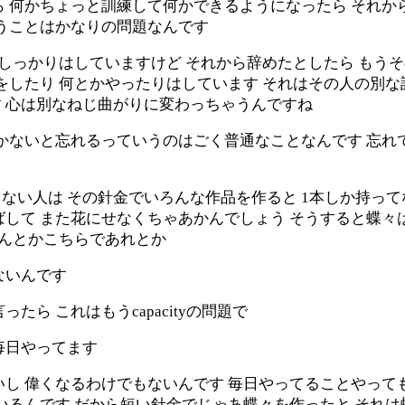
ら 何かちょっと訓練して何かできるようになったら それか
いうことはかなりの問題なんです
いしっかりはしていますけど それから辞めたとしたら もう
をしたり 何とかやったりはしています それはその人の別
 心は別なねじ曲がりに変わっちゃうんですね
おかないと忘れるっていうのはごく普通なことなんです 忘れ
てない人は その針金でいろんな作品を作ると 1本しか持っ
ばして また花にせなくちゃあかんでしょう そうすると蝶々
かんとかこちらであれとか
ないんです
ら これはもうcapacityの問題で
毎日やってます
し 偉くなるわけでもないんです 毎日やってることやって
いるんです だから短い針金でじゃあ蝶々を作ったと それ