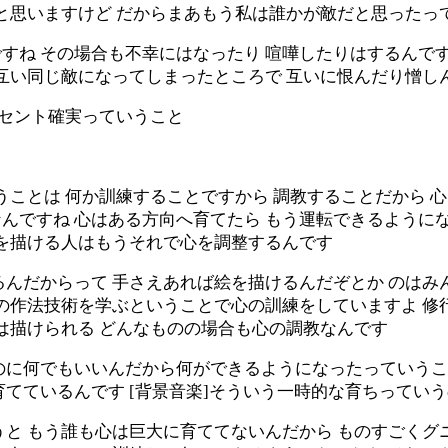
いと思いますけど だからまあもう私は誰かが敵だと思ったっ
すね その場合も不幸にはなったり 喧嘩したりはするんです
お互い同じ敵になってしまったところで 互いに恨んだり憎し
ーセント確実っていうこと
うことは 何か訓練することですから 調教することだから
んですね 心はある方向へ育てたら もう運転できるように
絵を描ける人はもうそれで心を調整するんです
るんだからって 手さえあれば絵を描けるんだぞとか のはみ
の作法技術を学ぶということで心の訓練をしていますよ 修行
は描けられる どんなものの場合も心の調教なんです
のに何でもいいんだから何ができるようになったっていうこ
てているんです [背景音楽]そういう一時的な育ちってい
うと もう誰も心は巨大に育ててないんだから ものすごくグ