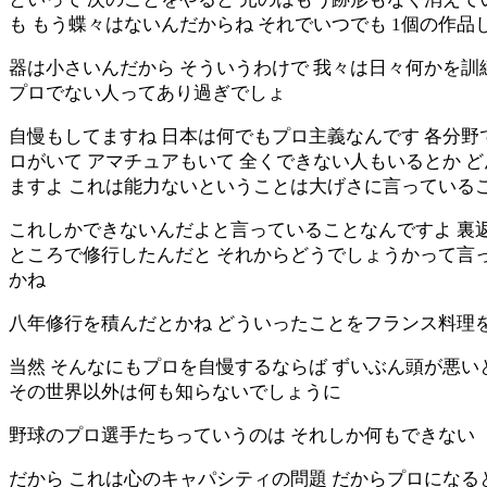
も もう蝶々はないんだからね それでいつでも 1個の作
器は小さいんだから そういうわけで 我々は日々何かを訓
プロでない人ってあり過ぎでしょ
自慢もしてますね 日本は何でもプロ主義なんです 各分野
ロがいて アマチュアもいて 全くできない人もいるとか 
ますよ これは能力ないということは大げさに言っていることな
これしかできないんだよと言っていることなんですよ 裏返
ところで修行したんだと それからどうでしょうかって言っ
かね
八年修行を積んだとかね どういったことをフランス料理
当然 そんなにもプロを自慢するならば ずいぶん頭が悪い
その世界以外は何も知らないでしょうに
野球のプロ選手たちっていうのは それしか何もできない
だから これは心のキャパシティの問題 だからプロになる