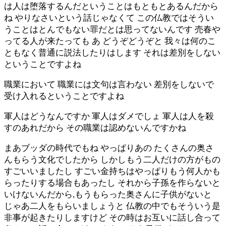
は人は堕落するんだということはもともとあるんだから
ね やりなさいという話じゃなくて この仏教ではそうい
うことはとんでもない罪だとは思ってないんです 売春や
ってる人が来たっても あ どうぞどうぞと 我々は何のこ
ともなく普通に説法したりはします それは差別をしない
ということですよね
職業において 職業には文句は言わない 差別をしないで
受け入れるということですよね
軍人はどうなんですか 軍人はダメでしょ 軍人は人を殺
すのあれだから その職業は認めないんですかね
まあブッダの時代でもね やっぱりあの たくさんの奥さ
んもらう文化でしたから しかしもう二人だけの方がもの
すごいいましたし すごい金持ちはやっぱりもう何人かも
らったりする場合もあったし それから子孫を作らないと
いけないんだから,もうもらった奥さんに子供がないと
じゃあ二人をもらいましょうと 仏教の中でもそういう是
非事が起きたりしますけど その時はお互いに話し合って