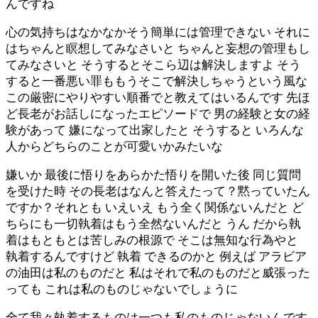
んですね
心の気持ちはなかなかそう簡単には管理できない それに
はちゃんと瞑想してみなさいと ちゃんと妄想の管理もし
てみなさいと そうするとそこら辺は解決しますよ そう
すると一番悪い罪ももうそこで解決しちゃうという風な
この厳密にやりやすい順番でと教えてはいるんです 先ほ
ど長老がお話しになったエピソードで 男の経験と女の経
験があって 嫌になって出家したと そうすると いろんな
人からどちらのことが可愛いかみたいな
嫌いか 最後に悟りをあらかた悟りを開いた後 同じ質問
を受けた時 その長老はなんと答えたって？黙っていたん
ですか？それとも いえいえ もう全く関係ないんだと ど
ちらにも一切執着はもう全然ないんだと うん だから執
着はもともとは苦しみの根源で そこは無知な行為やと
執着するんですけど 執着 できるのかと 例えば アラビア
の油田は私のものだと 私はそれで私のものだと威張った
っても これは私のものじゃないでしょうに
全て我々執着するものは一つも私のものじゃないんです