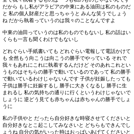
だから もし私がアラビアの中東にある油田は私のものだ
と 私の個人財産だと思っちゃうと みんな笑うでしょう
ね だから執着っていうのは我々のことなんですよ
中東の油田っていうのは私のものでもないし 私の話はい
くらも一言も聞くわけでもないし
どれぐらい手紙書いても どれぐらい電報して電話かけて
も 全然もう向こうは向こうの勝手でやっている それで
我々もあれにこれに執着するんだけど そのあれこれとい
うものはそちらの勝手で動いているのであって 私の勝手
で動いているわけじゃないんです 子供が妊娠したっても
子供は勝手に妊娠するし 勝手に大きくなるし 勝手に生
まれるし 私の気持ちの通りに行くというわけじゃないで
しょうに 逆どう見ても赤ちゃんは赤ちゃんの勝手でしょ
うに
私の子供やと だったら自分好きな時寝させてくださいと
自分好きなとこ起こしてみなさいと どちらもできんでし
ょうね 自分の気がいった時はおっぱいあげてくださいと