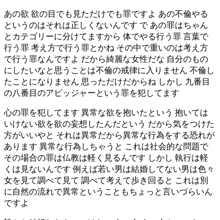
あの欲 欲の目でも見ただけでも罪ですよ あの不倫やる
というのはそれは正しくないんです で あの罪はちゃん
とカテゴリーに分けてますから 体でやる行う罪 言葉で
行う罪 考え方で行う罪とかね その中で重いのは考え方
で行う罪なんですよ だから綺麗な女性だな 自分のもの
にしたいなと思うことは不倫の戒律に入りません 不倫し
たことになりません 思っただけだからね しかし 九番目
の八番目のアビッジャーという罪を犯してます
心の罪を犯してます 異常な欲を抱いたという 抱いては
いけない欲を欲の妄想したんだという だから気をつけた
方がいいやと それは異常だから異常な行為をする恐れが
あります 異常な行為しちゃうと これは社会的な問題で
その場合の罪は仏教は軽く見るんです しかし 執行は軽
くは見ないんです 例えば若い男は結婚してない男は色々
女を見て調べて見て 調べて考えて歩き回ると これは別
に自然の流れで異常ということもちょっと言いづらいん
ですよ