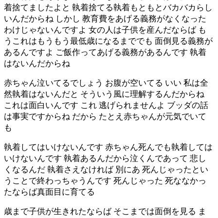
着捨てましたよと 執着捨てる執着もともとバカバカらし
いんだからね しかし 教育費をあげる義務がなくなった
わけじゃないんですよ 女の人は子供を産んだならば も
うこれはもうもう最低歳になるまででも 面倒見る義務が
あるんですよ ご飯作ってあげる義務があるんです 執着
はないんだからね
赤ちゃん泣いてるでしょう お腹が空いてる いい 私は全
然執着はないんだと そういう風に理解するんだからね
これは面白いんです これ 逃げられませんよ ブッダの話
は事実ですからね だから たとえ赤ちゃんが元気でいて
も
執着してはいけないんです 赤ちゃん死んでも執着しては
いけないんです 執着あるんだから泣くんであって 悲し
くなるんだ 執着さえなければ 別にあ 死んじゃったとい
うことで終わっちゃうんです 死んじゃった 死ななかっ
たならば真面目に育てる
歳まで子供が生きれたならば そこまでは面倒を見る ま