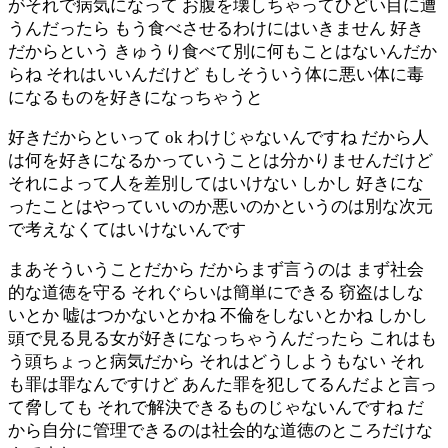
がそれで病気になって お腹を壊しちゃってひどい目に遭
うんだったら もう食べさせるわけにはいきません 好き
だからという きゅうり食べて別に何もことはないんだか
らね それはいいんだけど もしそういう体に悪い体に毒
になるものを好きになっちゃうと
好きだからといって ok わけじゃないんですね だから人
は何を好きになるかっていうことは分かりませんだけど
それによって人を差別してはいけない しかし 好きにな
ったことはやっていいのか悪いのかというのは別な次元
で考えなくてはいけないんです
まあそういうことだから だからまず言うのは まず社会
的な道徳を守る それぐらいは簡単にできる 窃盗はしな
いとか 嘘はつかないとかね 不倫をしないとかね しかし
頭で見る見る女が好きになっちゃうんだったら これはも
う頭ちょっと病気だから それはどうしようもない それ
も罪は罪なんですけど あんた罪を犯してるんだよと言っ
て脅しても それで解決できるものじゃないんですね だ
から自分に管理できるのは社会的な道徳のところだけな