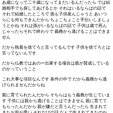
あ歳になって二十歳になってまだいるんだったら では結
婚相手でも探してあげるとか それはいるならばの話で
それで結婚したところで 孫も子供産んじゃうと あいつ
らにも何もできんだから ちょこちょこと手伝いしましょ
うとかね それは孫がいるならばの話で 子供は歳で死ん
じゃったらそれで終わりで 義務から逃げることはできま
せん
だから執着を捨てろと言ってるんです 子供を捨てろとは
言ってないんです
だから仏教ではあのー出家する場合は親が賛成している
のかっていうこと
これ大事な項目なんです 条件の中で だから義務から逃
げられませんだからね
親に育てられたんだから そちらはもう義務が生じていま
す 子供には親から逃げることはできません 親に育てて
もらったんだから 親が嫌だと言うんだったら 生まれて
きたお前が悪い それだけの話 なんで生まれてきたのか