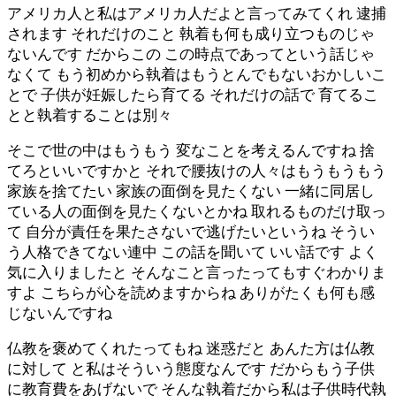
アメリカ人と私はアメリカ人だよと言ってみてくれ 逮捕
されます それだけのこと 執着も何も成り立つものじゃ
ないんです だからこの この時点であってという話じゃ
なくて もう初めから執着はもうとんでもないおかしいこ
とで 子供が妊娠したら育てる それだけの話で 育てるこ
とと執着することは別々
そこで世の中はもうもう 変なことを考えるんですね 捨
てろといいですかと それで腰抜けの人々はもうもうもう
家族を捨てたい 家族の面倒を見たくない 一緒に同居し
ている人の面倒を見たくないとかね 取れるものだけ取っ
て 自分が責任を果たさないで逃げたいというね そうい
う人格できてない連中 この話を聞いて いい話です よく
気に入りましたと そんなこと言ったってもすぐわかりま
すよ こちらが心を読めますからね ありがたくも何も感
じないんですね
仏教を褒めてくれたってもね 迷惑だと あんた方は仏教
に対して と私はそういう態度なんです だからもう子供
に教育費をあげないで そんな執着だから私は子供時代執