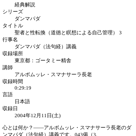
経典解説
シリーズ
ダンマパダ
タイトル
聖者と性転換（道徳と瞑想による自己管理） 3
行事名
ダンマパダ（法句経）講義
収録場所
東京都：ゴータミー精舎
講師
アルボムッレ・スマナサーラ長老
収録時間
0:29:19
言語
日本語
収録日
2004年12月11日(土)
心とは何か？――アルボムッレ・スマナサーラ長老のダ
ンマパダ（法句経）講義です。043偈（3.