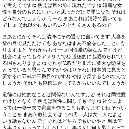
で考えてですね 例えば目の前に現れたですね 綺麗な女
性を自分のものにしたいと思っただけで罪になる それは
どうなんでしょうか うーん まあこれは清浄で書いてる
でしょ それ以外にもいろいろとたくさんあるので
まあとにかくそれは清浄にその通りに書いてます 人妻を
欲の目で見ただけでも あなたはまあ不倫をしたことにな
りますよと それからもう一つ 同性愛の話なんですけど
社会によっても今アメリカでね 道徳的にも認められてい
る国もありますよね それが仏教だと非常に寛大な態度を
とっていると思うんですが やはりそれは根本的に見ると
要するに五戒の三番目のですね やはり反するものなんで
しょうか それとも道徳に合ってるからいいんでしょうか
道徳には性的なことは関係ないんですけど それは同性愛
だけじゃなくて 例えば異性に関してもですね 社会によ
っては一妻一夫で家庭を作ることもありますよね そうい
うことを まあ仏教社会では この男一人は女一人だよと
いう話もないんです それはどちらでもいいやと 男は何
人奥さんもらってもよろしいし 奥さんは何人男もらって