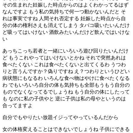
その生まれた妊娠した時点からのはよくわかってるはず
なんですよ もう私の気持ちで何一つ動かないんだと そ
れは事実ですね 人間それ否定する 妊娠した時点から自
分の体の権利さえも消えてしまう タバコ吸いたいんだけ
ど吸ってはいけない 酒飲みたいんだけど飲んではいけな
い
あっちこっち若者と一緒にいろいろ遊び回りたいんだけ
ど もうこれやってはいけないとかね それで突然あれは
食べたくない これは食べたくないと出てくるわ うつわ
りと言うんですか？偽りですね え？つわりというひどい
病状態にもなるわ いろんな食べ物はやけに食べたくなる
わ でもいろいろ自分の体も気持ちも全部もうもう自分の
ものでなくなってるでしょうね もう自分の体にしたって
も なのに私の子供やと 逆に子供は私の母やというのは
合ってますよ
自分でもやりたい放題イジってやっているんだから
女の体格変えることはできないでしょうね 子供にできる