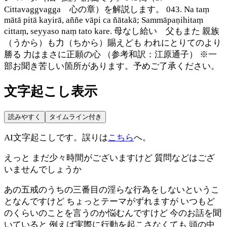
Cittavaggvagga 心の章）を解説します。 043. Na taṃ
mātā pitā kayirā, aññe vāpi ca ñātakā; Sammāpaṇihitaṃ
cittaṃ, seyyaso naṃ tato kare. 母なし給い 父もまた 親族
（うから）も力（ちから）賜えども われにとりてのより
勝る 力はまさに正願の心 （参考和訳：江原通子） ※一
部お聞き苦しい箇所があります。予めご了承ください。
文字起こし表示
読みやすく
タイムライン付き
AI文字起こしです。誤りは
こちら
へ。
えっと まだ少々時間がございますけど 質問などはござ
いませんでしょうか
あの五戒のうちの三番目の淫らな行為をしないというこ
となんですけど ちょっとテーマがずれますが いつもど
のくらいのことを言うのか悩むんですけど 今のお話を聞
いていると 例えば実際に行動を起こさなくても 頭の中