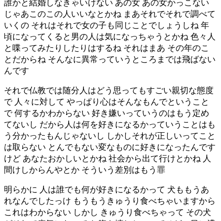
誰かと結婚しなきゃいけない あの女 あの女かっこない
じゃあこのこの人いいなとかね まあそれでそれで調べて
いくの それはそれで女の子も同じことでしょうしね 年
頃になってくると男の人は気になっちゃうとかね 色々人
と喋ってみたりしたりはするね それはまあ その年のこ
とだからね そんなに異常っていうところまでは飛ばない
んです
それで仏教では随分人はどう思ってもすごい親切な態度
で 人々に対して やっぱり心はそんなもんでということ
で 何するかわからない 好き嫌いっていうのはもう定め
てないし だから人は何を好きになるかっていうことはも
う分かったもんじゃないし しかしそれが正しいってこと
は取らない とんでもない変なものに好きになったんです
けど あなたおかしいとかね 社会から出て行けとかね 人
間けしからんやとか そういう差別はもう罪
明らかに 人は誰でも何が好きになるかって 犬ももうあ
れなんでしたっけ もうもうきゅうり食べちゃいますから
これはわからない しかし きゅうり食べちゃって その犬