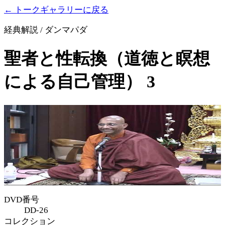
← トークギャラリーに戻る
経典解説 / ダンマパダ
聖者と性転換（道徳と瞑想
による自己管理） 3
DVD番号
DD-26
コレクション