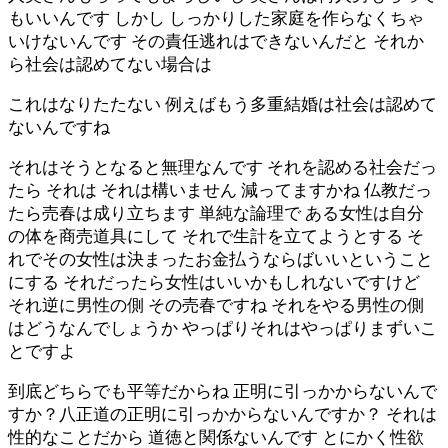
もいいんです しかし しっかりした家庭を作らなくちゃ
いけないんです その責任逃れはできないんだと それか
ら社会は認めてない場合は
これはなりたたない 例えばもう多重結婚は社会は認めて
ないんですね
それはそうとなると無理なんです それを認める社会だっ
たら それは それは構いません 減ってますかね 仏教だっ
たら売春は成り立ちます 単純な論理で ある女性は自分
の体を商売道具にして それで生計を立てようとする そ
れでその女性は決まったお金払うならばいいということ
にする それだったら女性はいいかもしれないですけど
それ逆に男性の側 その売春ですね それをやる男性の側
はどうなんでしょうか やっぱりそれはやっぱりまずいこ
とですよ
到底どちらでも平等だからね 正明に引っかからないんで
すか？八正道の正明に引っかからないんですか？ それは
性的なことだから 道徳と関係ないんです とにかく性欲