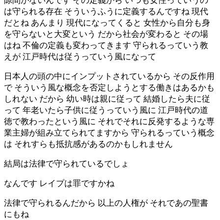
隙間がないんです その定義から いつも女性っていうの
は守られる存在 そういうふうに定義するんですね 現代
だとね あんまり 現代になってくると 女性から自分も身
を守らないと大変という だから社会が変わると その場
はね 不倫の定義も変わってきます 守られるっていう教
えが 江戸時代は従うっていう風になって
日本人の頭の中にインプットされているから その反作用
で そういう風な概念を否定しようとする働きはあるかも
しれない だから 幼い時は親に従って 結婚したら夫に従
って 年老いたら子供に従うっていう風に 江戸時代の道
徳で教わったという風に それでそれに反発するような専
業主婦が組み立てられてますから 守られるっていう概念
は それすらも抵抗感があるのかもしれません
結局は法律で守られているでしょ
なんです レイプは罪ですかね
法律で守られるんだから 以上の人権が それであの聖書
にもね