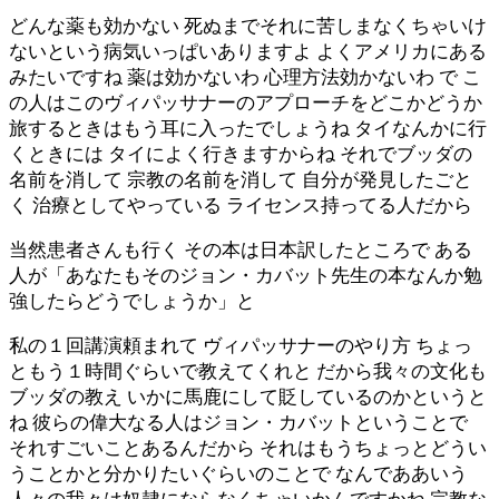
どんな薬も効かない 死ぬまでそれに苦しまなくちゃいけ
ないという病気いっぱいありますよ よくアメリカにある
みたいですね 薬は効かないわ 心理方法効かないわ で こ
の人はこのヴィパッサナーのアプローチをどこかどうか
旅するときはもう耳に入ったでしょうね タイなんかに行
くときには タイによく行きますからね それでブッダの
名前を消して 宗教の名前を消して 自分が発見したごと
く 治療としてやっている ライセンス持ってる人だから
当然患者さんも行く その本は日本訳したところで ある
人が「あなたもそのジョン・カバット先生の本なんか勉
強したらどうでしょうか」と
私の１回講演頼まれて ヴィパッサナーのやり方 ちょっ
ともう１時間ぐらいで教えてくれと だから我々の文化も
ブッダの教え いかに馬鹿にして貶しているのかというと
ね 彼らの偉大なる人はジョン・カバットということで
それすごいことあるんだから それはもうちょっとどうい
うことかと分かりたいぐらいのことで なんでああいう