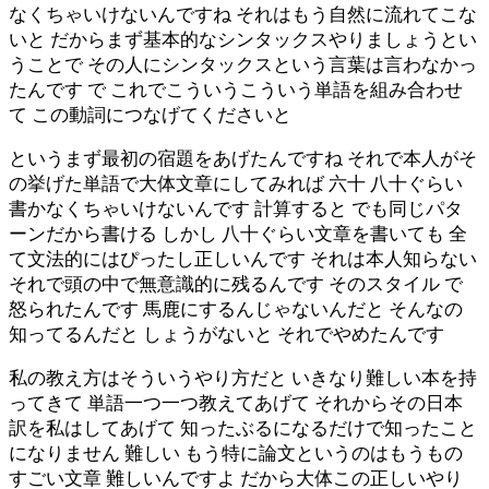
なくちゃいけないんですね それはもう自然に流れてこな
いと だからまず基本的なシンタックスやりましょうとい
うことで その人にシンタックスという言葉は言わなかっ
たんです で これでこういうこういう単語を組み合わせ
て この動詞につなげてくださいと
というまず最初の宿題をあげたんですね それで本人がそ
の挙げた単語で大体文章にしてみれば 六十 八十ぐらい
書かなくちゃいけないんです 計算すると でも同じパタ
ーンだから書ける しかし 八十ぐらい文章を書いても 全
て文法的にはぴったし正しいんです それは本人知らない
それで頭の中で無意識的に残るんです そのスタイル で
怒られたんです 馬鹿にするんじゃないんだと そんなの
知ってるんだと しょうがないと それでやめたんです
私の教え方はそういうやり方だと いきなり難しい本を持
ってきて 単語一つ一つ教えてあげて それからその日本
訳を私はしてあげて 知ったぶるになるだけで知ったこと
になりません 難しい もう特に論文というのはもうもの
すごい文章 難しいんですよ だから大体この正しいやり