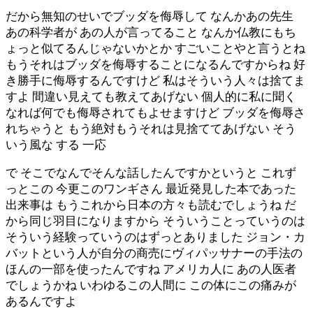
だから無知のせいでブッダを侮辱して なんかあの先生
あの科学者が あの人が言ってること なんか仏教にもち
ょっと似てるんじゃないかとか すごいことやと言うとね
もうそれはブッダを侮辱することになるんですからね 好
き勝手に侮辱するんですけど 私はそういう人々は捨てま
すよ 間違い見えても教えてあげない 個人的に私に聞く
なれば何でも侮辱されてもよせますけど ブッダを侮辱さ
れちゃうと もう絶対もうそれは見捨ててあげない そう
いう風な する 一応
で そこでなんでそんな話したんですかというと これず
っとこの 今更このワンギさん 最近発見した本であった
出来事は もうこれから日本の方々も読むでしょうね だ
から同じ羽目になりますから そういうことっていうのは
そういう経験っていうのはずっとありました ジョン・カ
バットという人が自分の商売にヴィパッサナーの手法の
ほんの一部を使ったんですね アメリカ人に あの人医者
でしょうかね いわゆるこの人間に この体にこの痛みが
あるんですよ