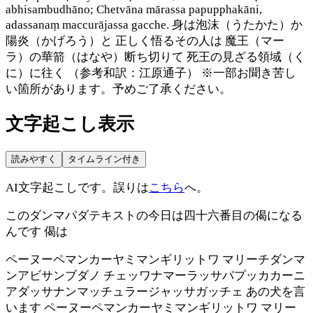
abhisambudhāno; Chetvāna mārassa papupphakāni,
adassanaṃ maccurājassa gacche. 身は泡沫（うたかた）か
陽炎（かげろう）と 正しく悟るその人は 魔王（マー
ラ）の華箭（はなや）断ち切りて 死王の見ざる領域（く
に）に往く （参考和訳：江原通子） ※一部お聞き苦し
い箇所があります。予めご了承ください。
文字起こし表示
読みやすく
タイムライン付き
AI文字起こしです。誤りは
こちら
へ。
このダンマパダテキストの今日は四十六番目の偈になる
んです 偈は
ペーヌーペマンカーヤミマンギリットワ マリーチダンマ
ンアビサンブダノ チェッワナマーラッサパプッカカーニ
アダッサナンマッチュラージャッサガッチェ あの犬を言
います ペーヌーペマンカーヤミマンギリットワ マリー