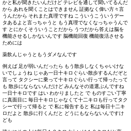
かと私が聞きたいんだけど テレビを通して聞いてるんだ
から あれを聞くことはできません 証拠なく偉い方々言
うんだから それまた真理ですね こういうこういうデー
タあるよと言っちゃうと もう真理でなくなっちゃうんで
す とにかくそういうことだから うつだから答えは脳を
機能させるしかないんです 脳機能回復 機能復活させる
ためには
薬飲んじゃうともうダメなんです
例えば 足が弱いんだったら もう散歩しなくちゃいけな
いでしょうね じゃあ一日十キロぐらい散歩するんだぞと
言って タクシーに乗って十キロぐらい行って帰ったって
も 散歩にならないんだけど みんなその道選ぶんですね
一日十キロです はい わかりましたと で ものすごい丁寧
に真面目に 毎日十キロじゃなくて十二キロも行ってタク
シーで行って帰ると で 私に報告すると 私は毎日十二キ
ロだよと 散歩に行くんだと どうにもならないんですけ
ども