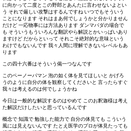
に向かって二度とこの野郎とあんたに言わせないよとい
う それで厳しい攻撃はするんですね いつでもそういう
ことになります それはまあ何でしょうかと分かりません
だけど 一応物事には方法あります ダンマパダの場合で
も そういうもういろんな翻訳やら解説とかいっぱいあり
ますけど だからといって それこそ絶対的な意味という
わけでもないんです 我々人間に理解できないレベルもあ
ります
この四十六番はそういう偈一つなんです
このペーノーパマン 泡の如く体を見てほしいと かげろ
うのように自分の体を観察してくださいと 言ったらすぐ
我々は考えるのは何でしょうかね
今日は一般的な解説するのはやめて このお釈迦様は考え
た解説だけしたいと思っているんです
概念で 知識で 勉強した能力で 自分の体見ても こういう
風には見えないんです たとえ医学のプロが体見たっても