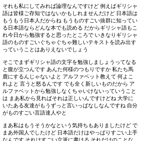
それも私にしてみれば論理なんですけど 例えばギリシャ
語は皆様ご存知ではないかもしれませんだけど 日本語は
もうもう日本人だからね もうものすごい抜群に知ってい
る日本語ならどんな本でも読める だからギリシャ語もこ
れ今日から勉強すると思ったところで いきなりギリシャ
語のものすごいぐちゃぐちゃ難しいテキストを読み出す
っていうことはありえないでしょう
そこでまずギリシャ語の文字を勉強しましょうってなる
と腹が立つんです あんた何様のつもりですか 私たち馬
鹿にするんじゃないよと アルファベット教えて 何よこ
れよと 言うと怒るんです でも全く新しいものだから ア
ルファベットから勉強しなくちゃいけないっていうこと
は まあ私から見ればそれは正しいんですけどね 大学に
いたある友達がもうずっと言いっぱなしなんですね 自分
がものすごい言語達人やと
まあ私はもうそうかなという気持ちもありましたけど で
まあ外国人でしたけど 日本語だけはやっぱりすごい上手
なんです それはすごい立派に書ける それだけのことな