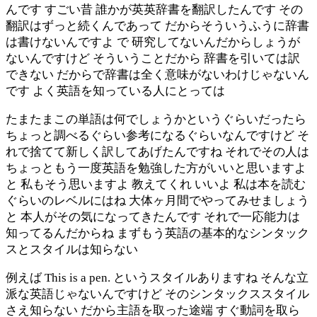
んです すごい昔 誰かが英英辞書を翻訳したんです その
翻訳はずっと続くんであって だからそういうふうに辞書
は書けないんですよ で 研究してないんだからしょうが
ないんですけど そういうことだから 辞書を引いては訳
できない だからで辞書は全く意味がないわけじゃないん
です よく英語を知っている人にとっては
たまたまこの単語は何でしょうかというぐらいだったら
ちょっと調べるぐらい参考になるぐらいなんですけど そ
れで捨てて新しく訳してあげたんですね それでその人は
ちょっともう一度英語を勉強した方がいいと思いますよ
と 私もそう思いますよ 教えてくれ いいよ 私は本を読む
ぐらいのレベルにはね 大体ヶ月間でやってみせましょう
と 本人がその気になってきたんです それで一応能力は
知ってるんだからね まずもう英語の基本的なシンタック
スとスタイルは知らない
例えば This is a pen. というスタイルありますね そんな立
派な英語じゃないんですけど そのシンタックススタイル
さえ知らない だから主語を取った途端 すぐ動詞を取ら