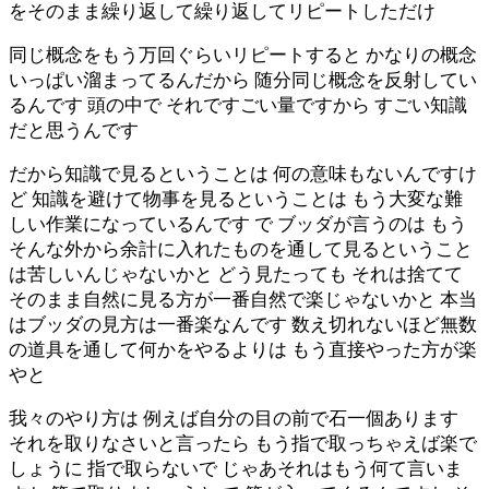
をそのまま繰り返して繰り返してリピートしただけ
同じ概念をもう万回ぐらいリピートすると かなりの概念
いっぱい溜まってるんだから 随分同じ概念を反射してい
るんです 頭の中で それですごい量ですから すごい知識
だと思うんです
だから知識で見るということは 何の意味もないんですけ
ど 知識を避けて物事を見るということは もう大変な難
しい作業になっているんです で ブッダが言うのは もう
そんな外から余計に入れたものを通して見るということ
は苦しいんじゃないかと どう見たっても それは捨てて
そのまま自然に見る方が一番自然で楽じゃないかと 本当
はブッダの見方は一番楽なんです 数え切れないほど無数
の道具を通して何かをやるよりは もう直接やった方が楽
やと
我々のやり方は 例えば自分の目の前で石一個あります
それを取りなさいと言ったら もう指で取っちゃえば楽で
しょうに 指で取らないで じゃあそれはもう何て言いま