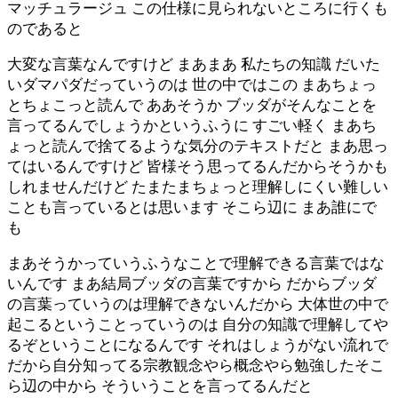
マッチュラージュ この仕様に見られないところに行くも
のであると
大変な言葉なんですけど まあまあ 私たちの知識 だいた
いダマパダだっていうのは 世の中ではこの まあちょっ
とちょこっと読んで ああそうか ブッダがそんなことを
言ってるんでしょうかというふうに すごい軽く まあち
ょっと読んで捨てるような気分のテキストだと まあ思っ
てはいるんですけど 皆様そう思ってるんだからそうかも
しれませんだけど たまたまちょっと理解しにくい難しい
ことも言っているとは思います そこら辺に まあ誰にで
も
まあそうかっていうふうなことで理解できる言葉ではな
いんです まあ結局ブッダの言葉ですから だからブッダ
の言葉っていうのは理解できないんだから 大体世の中で
起こるということっていうのは 自分の知識で理解してや
るぞということになるんです それはしょうがない流れで
だから自分知ってる宗教観念やら概念やら勉強したそこ
ら辺の中から そういうことを言ってるんだと