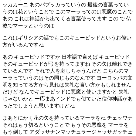
ッカカーニ あのパプッカっていうの 最後の言葉ってい
うのは花ということで このマーラってのは悪魔のことで
あの これは神話から出てくる言葉使ってます この で 仏
教でマーラというのは
これはギリシアの話でもこのキューピッドというお偉い
方がいるんですね
あの キューピッドですか 日本語で言えば キューピッド
そのキューピッドが弓を持ってますね その矢は離れでき
ているんです それで人を刺しちゃうんだと こちらのマ
ーラっていうのはその同じものなんです ヨーロッパの文
明を知ってる方から見れば失礼な言い方かもしれません
だけど なんでキューピッドに悪魔と使いますかと 失礼
じゃないかと 一応まあインドでも似ていた信仰神話があ
ったでしょうと思いますけどね
まあとにかく花の矢を持っているマーラをね チェッワナ
それはもう切るということで もうその悪魔を マーラを
もう倒して アダッサナンマッチュラージャッサガッチェ