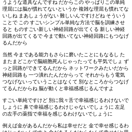
うような道具なんですね だからこの やっぱりこの単純
理屈には脳が慣れてないというか 複雑な理屈も慣れてな
いしね まあしょうがない 難しいんですけどね そういう
ことで この すごいシンプル単純な方法で脳を訓練させ
ると ものすごい新しい神経回路が出てくる 新しい神経
回路が出てくるで 今まで動いてない神経回路にもつなげ
るんだから
当然 今まである能力もさらに磨いたことにもなるし た
またまどこかで脳細胞死んじゃったっても平気でしょ ず
っと回路ができてるんだから ネットワークみたいだから
神経回路も 一つ潰れたんだからって それからもう電気
つなげないっていうことはなくて 別なところからつなげ
てるんだからね 脳が動くと幸福感感じるんですよ
すごい単純ですけど 別に我々舌で幸福感じるわけないで
しょうに 鼻で幸福感じるわけじゃないでしょうに 左足
の左手の薬指で幸福を感じるわけないでしょうに
例えば金があるんだから私は幸せだと 金で幸せ感じるわ