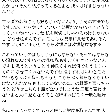
人々の我々は奴隷にならなくちゃいかんですかね 宗教な
んかもうそんな話持ってくるなよと 我々は好きじゃない
んだと
ブッダの名前さえも好きじゃないんだけど その方法でも
うすごいことをやりたいという態度だからね そうとうう
まくいくわけないしね 私も親切にしゃべるわけじゃない
し どうせ貶すんですよ こちらも 見事に見せてあげるん
です いかにアホかと こちら攻撃には攻撃態度をする
これっていうのはもうどうにもならない あってはならな
い流れなんですね その流れ 私もすごく好きじゃないん
ですよ 戦うということは 仲良くすれば何でもうまくい
くのに させてくれないんですね 握手すればいいところ
でいきなりぶん殴っちゃうと こちらぶん殴らなくちゃい
けないんだから 何もしていないのにこの野郎と言っちゃ
うと どうせこちらも腹が立つでしょうね 二度と言わせ
ないよと人に 怒らなくても 喧嘩すればごく一般な喧嘩
ね
私はそうじゃなくて もっと厳しい態度を取るんです 人