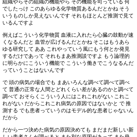
組織やらその組織の機能やら その機能を司っている 何
でしたっけ このあらゆる化学物質あるんだとかね そう
いうものしか見えないんです それもほとんど推測で見て
いるんですよ
例えばこういう化学物質 血液に入れたら心臓の鼓動が速
くなるんだと 血管が広げるんだとかね そこはもうあら
ゆる研究して ああ これやっていう風にもう何とか発見
するだけであって それもまあ推測談ですよ もう論理的
に明らかにこういう機能で こういう働きでこうなるんだ
っていうことはないんです
で 頭の病気の場合でも まあいろんな調べて調べて調べ
て 普通の正常な人間とどれくらい差があるのかと調べて
調べて おそらくこういう人にはこれこれがない これこ
れがない だからこれこれ病気の原因ではないかと で 推
測する でも患者っていうのはモデル的な患者じゃないん
だから
だから一つ決めた病気の原因決めても まだまだ新しい新
しい患者さんが調べると また別な原因があって また発