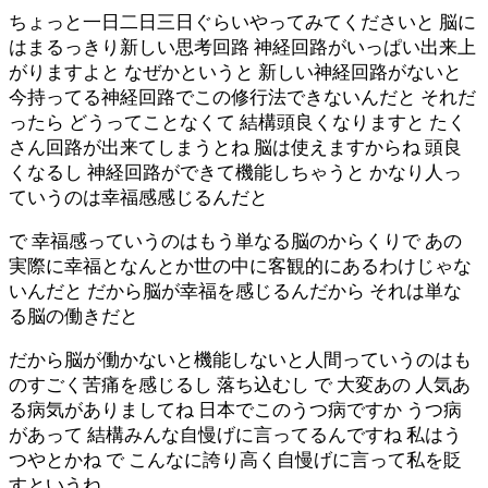
ちょっと一日二日三日ぐらいやってみてくださいと 脳に
はまるっきり新しい思考回路 神経回路がいっぱい出来上
がりますよと なぜかというと 新しい神経回路がないと
今持ってる神経回路でこの修行法できないんだと それだ
ったら どうってことなくて 結構頭良くなりますと たく
さん回路が出来てしまうとね 脳は使えますからね 頭良
くなるし 神経回路ができて機能しちゃうと かなり人っ
ていうのは幸福感感じるんだと
で 幸福感っていうのはもう単なる脳のからくりで あの
実際に幸福となんとか世の中に客観的にあるわけじゃな
いんだと だから脳が幸福を感じるんだから それは単な
る脳の働きだと
だから脳が働かないと機能しないと人間っていうのはも
のすごく苦痛を感じるし 落ち込むし で 大変あの 人気あ
る病気がありましてね 日本でこのうつ病ですか うつ病
があって 結構みんな自慢げに言ってるんですね 私はう
つやとかね で こんなに誇り高く自慢げに言って私を貶
すというね