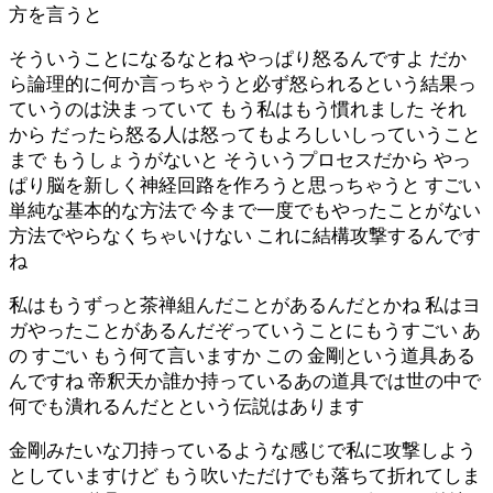
方を言うと
そういうことになるなとね やっぱり怒るんですよ だか
ら論理的に何か言っちゃうと必ず怒られるという結果っ
ていうのは決まっていて もう私はもう慣れました それ
から だったら怒る人は怒ってもよろしいしっていうこと
まで もうしょうがないと そういうプロセスだから やっ
ぱり脳を新しく神経回路を作ろうと思っちゃうと すごい
単純な基本的な方法で 今まで一度でもやったことがない
方法でやらなくちゃいけない これに結構攻撃するんです
ね
私はもうずっと茶禅組んだことがあるんだとかね 私はヨ
ガやったことがあるんだぞっていうことにもうすごい あ
の すごい もう何て言いますか この 金剛という道具ある
んですね 帝釈天か誰か持っているあの道具では世の中で
何でも潰れるんだとという伝説はあります
金剛みたいな刀持っているような感じで私に攻撃しよう
としていますけど もう吹いただけでも落ちて折れてしま