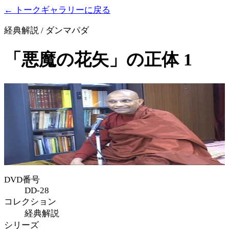
← トークギャラリーに戻る
経典解説 / ダンマパダ
「悪魔の花矢」の正体 1
DVD番号
DD-28
コレクション
経典解説
シリーズ