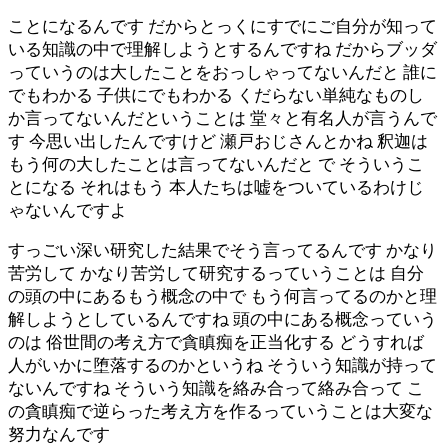
ことになるんです だからとっくにすでにご自分が知って
いる知識の中で理解しようとするんですね だからブッダ
っていうのは大したことをおっしゃってないんだと 誰に
でもわかる 子供にでもわかる くだらない単純なものし
か言ってないんだということは 堂々と有名人が言うんで
す 今思い出したんですけど 瀬戸おじさんとかね 釈迦は
もう何の大したことは言ってないんだと で そういうこ
とになる それはもう 本人たちは嘘をついているわけじ
ゃないんですよ
すっごい深い研究した結果でそう言ってるんです かなり
苦労して かなり苦労して研究するっていうことは 自分
の頭の中にあるもう概念の中で もう何言ってるのかと理
解しようとしているんですね 頭の中にある概念っていう
のは 俗世間の考え方で貪瞋痴を正当化する どうすれば
人がいかに堕落するのかというね そういう知識が持って
ないんですね そういう知識を絡み合って絡み合って こ
の貪瞋痴で逆らった考え方を作るっていうことは大変な
努力なんです