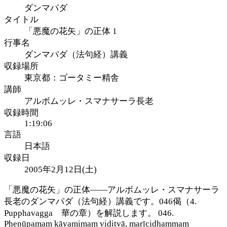
ダンマパダ
タイトル
「悪魔の花矢」の正体 1
行事名
ダンマパダ（法句経）講義
収録場所
東京都：ゴータミー精舎
講師
アルボムッレ・スマナサーラ長老
収録時間
1:19:06
言語
日本語
収録日
2005年2月12日(土)
「悪魔の花矢」の正体――アルボムッレ・スマナサーラ
長老のダンマパダ（法句経）講義です。046偈（4.
Pupphavagga 華の章）を解説します。 046.
Pheṇūpamaṃ kāyamimaṃ viditvā, marīcidhammaṃ