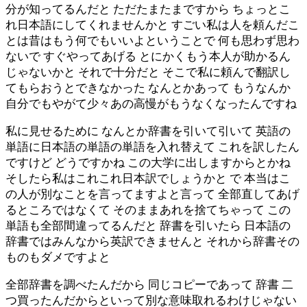
分が知ってるんだと ただたまたまですから ちょっとこ
れ日本語にしてくれませんかと すごい私は人を頼んだこ
とは昔はもう何でもいいよということで 何も思わず思わ
ないで すぐやってあげる とにかくもう本人が助かるん
じゃないかと それで十分だと そこで私に頼んで翻訳し
てもらおうとできなかった なんとかあって もうなんか
自分でもやがて少々あの高慢がもうなくなったんですね
私に見せるために なんとか辞書を引いて引いて 英語の
単語に日本語の単語の単語を入れ替えて これを訳したん
ですけど どうですかね この大学に出しますからとかね
そしたら私はこれこれ日本訳でしょうかと で 本当はこ
の人が別なことを言ってますよと言って 全部直してあげ
るところではなくて そのままあれを捨てちゃって この
単語も全部間違ってるんだと 辞書を引いたら 日本語の
辞書ではみんなから英訳できませんと それから辞書その
ものもダメですよと
全部辞書を調べたんだから 同じコピーであって 辞書 二
つ買ったんだからといって別な意味取れるわけじゃない