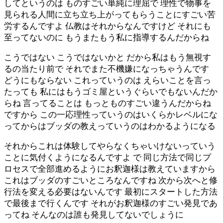
してというのは ものすごい単純に理屈で 理性で物事を
見られる人間に立ち立ち上がってもらうことにすごい苦
労するんですよ 仏教はそれからなんですけど それにも
至ってないのに もうまたもう私に指導するんだからね
こうではない こうではないかと だから私はもう無視す
るの当たり前で それでまた不機嫌になっちゃうんです
どうにもならない これっていうのは えらいことを言っ
たっても 私にはもうゴミ屋というぐらいでもないんだか
らね 言ってることは もっとものすごい違うんだからね
ですから この一応理性っていうのはいくらかレベルにな
ってからはブッダの教えっていうのはわかるようになる
それからこれは体験してやらなくちゃいけないっていう
ことに気付くようになるんですよ で 同じ方法で同じプ
ロセスで全部進めるようにお釈迦様は教えていますから
これはブッダのすごいところなんですね 次から次へと修
行法を変える必要はないんです 最初にスタートした方法
で最後まで行くんです それがお釈迦様のすごい発見であ
ってね そんなのは誰も発見してないでしょうに