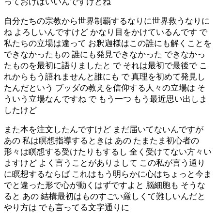
っておけばいいんですけどね
自分たちの宗教から世界制覇するなりに世界救うなりに
ね よろしいんですけど かなり目をかけているんです で
私たちの立場は違って お釈迦様はこの誰にも解くことを
できなかったもの 誰にも発見できなかった できなかっ
たものを最初に語りましたと で それは最初で最後で こ
れからもう語れませんと誰にも で 真理を初めて発見し
たんだという ブッダの教えを信仰する人々の立場は そ
ういう立場なんですね で もう一つ もう最近思い出しま
したけど
また本を注文したんですけど まだ届いてないんですが
あの 私は瞑想指導するときは あの たまたま初心者の
形々は瞑想する受けたりもするし 全く受けてない方々い
ますけど よく言うことがありまして この私が言う通り
に瞑想するならば これはもう明らかに心はちょっと今ま
でと違った形で心が動くはずですよと 脳細胞も そうな
ると あの 結構最初はものすごい厳しくて難しいんだと
やり方は でも言ってる文字通りに