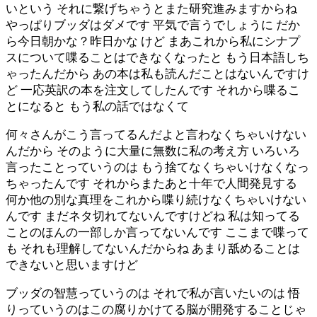
いという それに繋げちゃうとまた研究進みますからね
やっぱりブッダはダメです 平気で言うでしょうに だか
ら今日朝かな？昨日かな けど まあこれから私にシナプ
スについて喋ることはできなくなったと もう日本語しち
ゃったんだから あの本は私も読んだことはないんですけ
ど 一応英訳の本を注文してしたんです それから喋るこ
とになると もう私の話ではなくて
何々さんがこう言ってるんだよと言わなくちゃいけない
んだから そのように大量に無数に私の考え方 いろいろ
言ったことっていうのは もう捨てなくちゃいけなくなっ
ちゃったんです それからまたあと十年で人間発見する
何か他の別な真理をこれから喋り続けなくちゃいけない
んです まだネタ切れてないんですけどね 私は知ってる
ことのほんの一部しか言ってないんです ここまで喋って
も それも理解してないんだからね あまり舐めることは
できないと思いますけど
ブッダの智慧っていうのは それで私が言いたいのは 悟
りっていうのはこの腐りかけてる脳が開発することじゃ