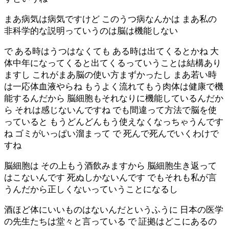
まあ病気は病気ですけど このうつ病なんかは まあ私の
非科学的な説明っていうのは脳は機能しない
で ある時はうつはなくても ある時は出てくるとかね 大
体中年になってくると出てくるっていうことは結構あり
ますし これがまあ脳の使い方まずかったし まあ若い時
は一応体血液やらね もうよく流れてもう肉体は健康で機
能するんだから 脳細胞もそれなりに機能しているんだか
ら それは感じないんですね でも間違って方法で脳を使
っていると もうどんどんもう使えなくなっちゃうんです
ね ゴミがいっぱい溜まって で 死んで死んでいくわけで
すね
脳細胞は その上もう酒飲みますから 脳細胞生き返って
はこないんです 死ぬしかないんです でもそれも私が言
うんだから正しくないっていうことになるし
酒ほど体にいいものはないんだというふうに 日本の医学
の先生たちは堂々と言っている で 証拠はどこにあるの