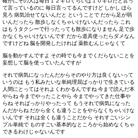
確かにその人は毎日１２キロぐらいは１０キロだと言っ
て言っているのに 毎日言ってるんですけど しかし ほら
見ろ 病気治せてないんだと ということで だから足が弱
いんだったら 散歩しなくちゃいけないんだったら これ
はもうタクシーで行ったっても散歩になりません 足で歩
かなくちゃいけないんです だから道具使ったらダメなん
ですけどね 脳を開発したければ 薬飲むんじゃなくて
脳を動かすんですよ その時でも今までくだらないことを
妄想して脳を使っていたんですが
それで病気になったんだからそのやり方は良くないって
いうのは もう私みたいな単純理屈ばっかりで生きている
人間にとってはそれよくわかるんですね 今まで読んだ本
やらね 今までやったことやら 今までやってきた仕事や
らね そればっかりやったって もうそれで病気になった
んだからね だから全くも違うことをやらなくちゃいけな
いんです それは全くも違うことだから それすごいシン
プル単純で ものすごい基本的なところから始めなくちゃ
できるわけじゃないんです