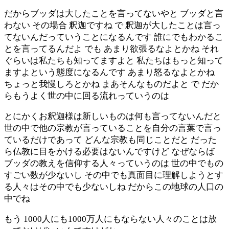
だからブッダは大したことを言ってないやと ブッダと言
わない その場合 釈迦ですね で 釈迦が大したことは言っ
てないんだっていうことになるんです 誰にでもわかるこ
とを言ってるんだよ でも あまり欲張るなよとかね それ
ぐらいは私たちも知ってますよと 私たちはもっと知って
ますよという態度になるんです あまり怒るなよとかね
ちょっと我慢しろとかね まあそんなものだよと で だか
らもうよく世の中に回る流れっていうのは
とにかくお釈迦様は新しいものは何も言ってないんだと
世の中で他の宗教が言っていることを自分の言葉で言っ
ているだけであって どんな宗教も同じことだと だった
ら仏教に目をかける必要はないんですけど なぜならば
ブッダの教えを信仰する人々っていうのは 世の中でもの
すごい数が少ないし その中でも真面目に理解しようとす
る人々はその中でも少ないしね だからこの地球の人口の
中でね
もう 1000人にも1000万人にもならない人々のことは放