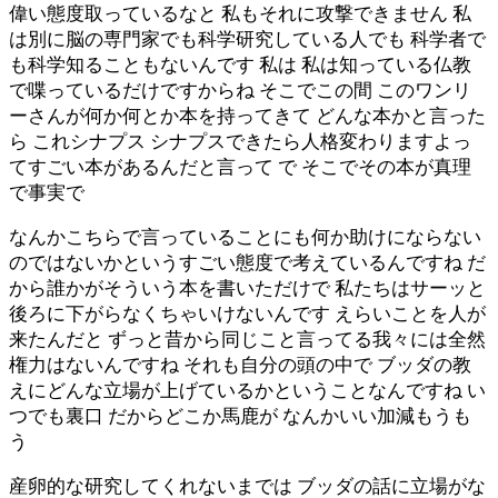
偉い態度取っているなと 私もそれに攻撃できません 私
は別に脳の専門家でも科学研究している人でも 科学者で
も科学知ることもないんです 私は 私は知っている仏教
で喋っているだけですからね そこでこの間 このワンリ
ーさんが何か何とか本を持ってきて どんな本かと言った
ら これシナプス シナプスできたら人格変わりますよっ
てすごい本があるんだと言って で そこでその本が真理
で事実で
なんかこちらで言っていることにも何か助けにならない
のではないかというすごい態度で考えているんですね だ
から誰かがそういう本を書いただけで 私たちはサーッと
後ろに下がらなくちゃいけないんです えらいことを人が
来たんだと ずっと昔から同じこと言ってる我々には全然
権力はないんですね それも自分の頭の中で ブッダの教
えにどんな立場が上げているかということなんですね い
つでも裏口 だからどこか馬鹿が なんかいい加減もうも
う
産卵的な研究してくれないまでは ブッダの話に立場がな