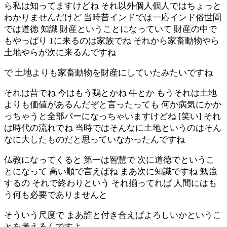
ら私は知ってますけどね それ以外個人個人ではちょっと
わかりませんだけど 当時昔インドでは一応インド俗世間
では道徳 知識 財産ということになっていて 財産の中で
もやっぱり 1に来るのは家族でね それから家畜動物やら
土地やらが次に来るんですね
で 土地よりも家畜動物を財産にしていたみたいですね
それは昔でね 今はもう鶏とかね 牛とか もうそれは土地
よりも価値があるんだぞと言ったっても 何か病気にかか
っちゃうと全部パーになっちゃいますけどね [笑い] それ
は時代の流れでね 当時ではそんなに土地というのはそん
なに大したものだと思っていなかったんですね
仏教になってくると 第一は智慧で 次に道徳でというこ
とになって 高い順で言えばね まあ次に知識ですね 勉強
するの それで終わりという それ揃ってれば 人間にはも
う何も必要でありませんと
そういう尺度で まあ誰と付き合えばよろしいかというこ
とを考えるんですよ