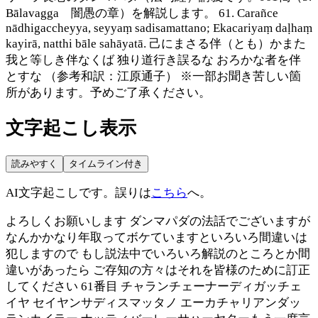
Bālavagga 闇愚の章）を解説します。 61. Carañce
nādhigaccheyya, seyyaṃ sadisamattano; Ekacariyaṃ daḷhaṃ
kayirā, natthi bāle sahāyatā. 己にまさる伴（とも）かまた
我と等しき伴なくば 独り道行き誤るな おろかな者を伴
とすな （参考和訳：江原通子） ※一部お聞き苦しい箇
所があります。予めご了承ください。
文字起こし表示
読みやすく
タイムライン付き
AI文字起こしです。誤りは
こちら
へ。
よろしくお願いします ダンマパダの法話でございますが
なんかかなり年取ってボケていますといろいろ間違いは
犯しますので もし説法中でいろいろ解説のところとか間
違いがあったら ご存知の方々はそれを皆様のために訂正
してください 61番目 チャランチェーナーディガッチェ
イヤ セイヤンサディスマッタノ エーカチャリアンダッ