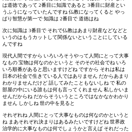
は道徳であって 2番目に知識であると 3番目に財産とい
うふうになっていたんですね 仏教になってくると やっ
ぱり智慧が第一で 知識は 2番目で 道徳はね
次に知識は 3番目で それで仏教はあまり財産などなどと
いうのはもうカットして関係ないということにしている
んですね
現代人間ですから いろいろそうやって人間にとって大事
なもの 宝物は何なのかというと そのその社会でね いろ
いろ順番があると思いますけどね ですから それは私は
日本の社会で生きている人ではありません だからあまり
わかりませんだけど 話してみたこともないしね で 私の
部屋の中にいる誰もは何も言ってくれません 私しかいま
せんだからね だからそういうところではなかなかわかり
ません しかしね 世の中を見ると
それぞれね 人間にとって大事なものは何なのかというと
ね まあそれぞれ決まりはあるみたいですけどね 世界政
治学的に大事なものは何でしょうかと言えば それだった