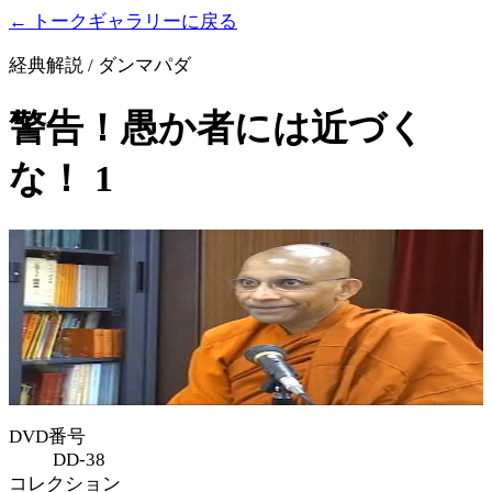
← トークギャラリーに戻る
経典解説 / ダンマパダ
警告！愚か者には近づく
な！ 1
DVD番号
DD-38
コレクション