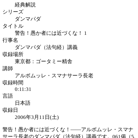
経典解説
シリーズ
ダンマパダ
タイトル
警告！愚か者には近づくな！ 1
行事名
ダンマパダ（法句経）講義
収録場所
東京都：ゴータミー精舎
講師
アルボムッレ・スマナサーラ長老
収録時間
0:11:31
言語
日本語
収録日
2006年3月11日(土)
警告！愚か者には近づくな！――アルボムッレ・スマナ
サーラ長老のダンマパダ（法句経）講義です。061偈（5.