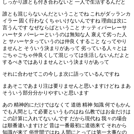
しっかり誰とも付き合わないと 一人で生活するんだと
誰とも混じらないんだということでね これがダッランカ
イラー 固く行わなくちゃいけないんですね 理由は次に
言うんです なぜならばということ ナッティバーレーサ
ハーヤタ バーレーというのは無知な人 衰えて劣った人
と サハーヤタっていうのは仲良くすること なってやり
ませんと そういう決まりがあって 劣っている人々とは
ごちゃごちゃ仲良くして混じっては生活しないんだよと
するべきではありませんという決まりがあって
それに合わせてこの今しま次に語っているんですね
まあそこであまり注は要りませんと思いますけどね まあ
そういう部分分かりやすいと思います
あの 精神的にだけではなくて 道徳 精神 知識 何でもかん
でも人間として必要というものはね 仏教ではお金だけは
この計算に入れてないんです だから現代ね 我々の場合
は順番違いますけど 昔は一番最初に道徳来て それから
知識が来て 俗世間ではね 人間にとっては第一大事なの