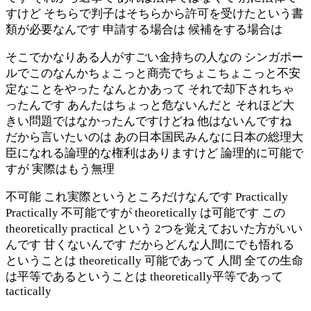
すけど そちらで判子はそちらから許可を受けたという書
類が必要なんです 申請する場合は 候補をする場合は
そこでかなりある人がすごい金持ちの人なの シンガポー
ルでこのなんかちょこっと商売でちょこちょこっと不安
定なことをやった なんとかあって それで却下されちゃ
ったんです あんたはちょっと危ないんだと それほど大
きい問題ではなかったんですけどね 他はないんですね
だから言いたいのは あの日本国民みんなに日本の総理大
臣になれる論理的な権利はありますけど 論理的に可能で
すが 実際はもう無理
不可能 これ実際というところだけなんです Practically
Practically 不可能ですが theoretically は可能です この
theoretically practical という 2つを覚えておいた方がいい
んです 甘くないんです だからどんな人間にでも悟れる
ということは theoretically 可能であって 人間 全ての生命
は平等であるということは theoretically平等であって
tactically