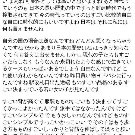
い まあね 可能性としては高いと思いますね あと時代っ
ていうのも 日本の長い歴史の中でずっと封建時代でもう
搾取されてきて 今の時代っていうのはすごい比較的自由
な自由に時代的にもいいですよね 日本は それに私には
何も言えませんね
自分の国の場合は逆なんですね どんどん悪くなっちゃう
んですね だから あまり日本の歴史はね はっきり知らな
くて 何も答えは出せません しかし 現代の子たちもすご
いだらしなく もうなんか糸切れたような感じで生きてい
るケースもいっぱいあるでしょう 自由なんですけど こ
れ使い方わからないんですね 昨日買い物ヨドバシに行っ
たんですね 駅改札口出た途端 ものすごい品格のある す
ごい決まっている若い女の子が見たんです
すごい背が高くて 服装もものすごいもう決まって すご
くかっこよかったんです 派手ではなかったんですけど
すごいシンプルで で もうおしゃれなんですけど ものす
ごいシンプルで すっごいかっこいい で その子はもう歩
き方もものすごいしっかりと背筋を伸ばして淡々と歩い