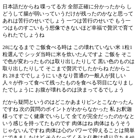
日本語だからね 喋ってる方 全部正確に分かったから し
どうして腸が弱いっていうだけが残ったのかなと思って
あれは苦行のせいでしょう 一つは苦行のせいで もう一
つはものすごいもう想像できないほど幸福で贅沢で育て
られたでしょうね
28になるまで ご飯食べる時は この壊れていない米 1粒1
粒選んで シッダ当時に米を炊いたんですよ ご飯を そこ
で色が変わったものは取り出したりして 黒い色のものは
取り出したりして そこまで贅沢でしたからね だからこ
れ 28まででしょうに いきなり普通の一般人が貧しい
人々が作って食べて残ったものを食べる羽目になりまし
たでしょうに お腹が壊れるのは決まってるでしょう
だから疑問というのはどこかあまりピンとこなかったん
ですね 次の質問のポイントがわからなかった 私 お釈迦
様ってすごく健康でいらして 全てが完全だったのかなと
いう感じを持ってたものです 肉体はね 肉体はもうそう
じゃないんですね 肉体は心のパワーで抑えることは簡単
にできましたけど そうなってくると仏教は成り立ちませ