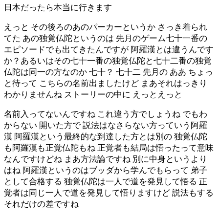
日本だったら本当に行きます
えっと その後ろのあのパーカーというか さっき着られ
てた あの独覚仏陀というのは 先月のゲーム七十一番の
エピソードでも出てきたんですが 阿羅漢とは違うんです
か？あるいはその七十一番の独覚仏陀と七十二番の独覚
仏陀は同一の方なのか 七十？ 七十二 先月の ああ ちょっ
と待って こちらの名前出ましたけど まあそれはっきり
わかりませんね ストーリーの中に えっとえっと
名前入ってないんですね これ違う方でしょうね でもわ
からない 開いた方で 説法はなさらない方っていう阿羅
漢 阿羅漢という最終的な到達した方とは別の 独覚仏陀
も阿羅漢も正覚仏陀もね 正覚者も結局は悟ったって意味
なんですけどね まあ方法論ですね 別に中身というより
はね 阿羅漢というのはブッダから学んでもらって 弟子
として合格する 独覚仏陀は一人で道を発見して悟る 正
覚者は同じ一人で道を発見して悟りますけど 説法もする
それだけの差ですね