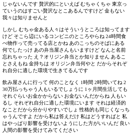
じゃないんです 贅沢的にといえば むちゃくちゃ 東京っ
ていうのはすごい贅沢なとこあるんですけど 金もない
我々は知りませんと
しかし むちゃ金ある人々はそういうところは知ってます
けど そこら辺にいるコンビニのところやらね 24時間食
べ物作って売ってる店とかね あのこっちのそばにある
何でしたっけ あの弁当屋さんもいますけど なんと名前
忘れちゃった え？オリジン弁当とか知りません あるこ
とさえもね 金持ちは オリジン弁当何やと だからそれぞ
れ自分に適した環境で生きてるんです
飲み屋さんに行って 何のことなく 1時間 2時間いてね 2
30万払っちゃう人もいるでしょうに 1ヶ月間生活しても
それぐらいお金かからない お金ないんだからね 人もい
るし それぞれ自分に適した環境にいます それは経済的
なことだから分かりやすいでしょ 性格的も同じくなっち
ゃうんですよ だから私は答えだけ 私はどうすればと 私
はやっぱり影響を受けないようにした方がいいんだ 良い
人間の影響を受けてみてください