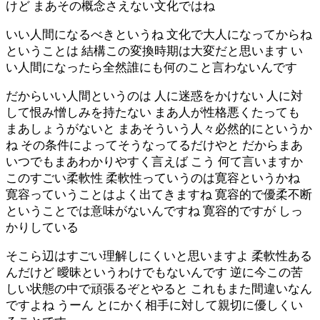
けど まあその概念さえない文化ではね
いい人間になるべきというね 文化で大人になってからね
ということは 結構この変換時期は大変だと思います い
い人間になったら全然誰にも何のこと言わないんです
だからいい人間というのは 人に迷惑をかけない 人に対
して恨み憎しみを持たない まあ人が性格悪くたっても
まあしょうがないと まあそういう人々必然的にというか
ね その条件によってそうなってるだけやと だからまあ
いつでもまあわかりやすく言えば こう 何て言いますか
このすごい柔軟性 柔軟性っていうのは寛容というかね
寛容っていうことはよく出てきますね 寛容的で優柔不断
ということでは意味がないんですね 寛容的ですが しっ
かりしている
そこら辺はすごい理解しにくいと思いますよ 柔軟性ある
んだけど 曖昧というわけでもないんです 逆に今この苦
しい状態の中で頑張るぞとやると これもまた間違いなん
ですよね うーん とにかく相手に対して親切に優しくい