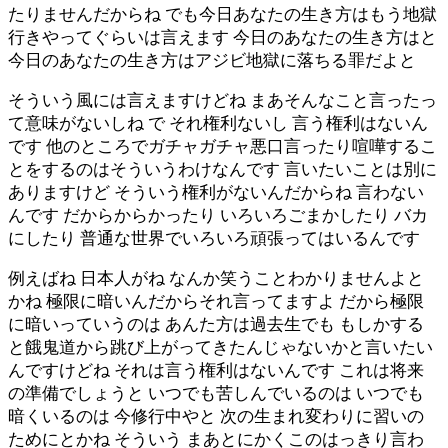
たりませんだからね でも今日あなたの生き方はもう地獄
行きやってぐらいは言えます 今日のあなたの生き方はと
今日のあなたの生き方はアジビ地獄に落ちる罪だよと
そういう風には言えますけどね まあそんなこと言ったっ
て意味がないしね で それ権利ないし 言う権利はないん
です 他のところでガチャガチャ悪口言ったり喧嘩するこ
とをするのはそういうわけなんです 言いたいことは別に
ありますけど そういう権利がないんだからね 言わない
んです だからからかったり いろいろごまかしたり バカ
にしたり 普通な世界でいろいろ頑張ってはいるんです
例えばね 日本人がね なんか笑うことわかりませんよと
かね 極限に暗いんだからそれ言ってますよ だから極限
に暗いっていうのは あんた方は過去生でも もしかする
と餓鬼道から跳び上がってきたんじゃないかと言いたい
んですけどね それは言う権利はないんです これは将来
の準備でしょうと いつでも苦しんでいるのは いつでも
暗くいるのは 今修行中やと 次の生まれ変わりに習いの
ためにとかね そういう まあとにかくこのはっきり言わ