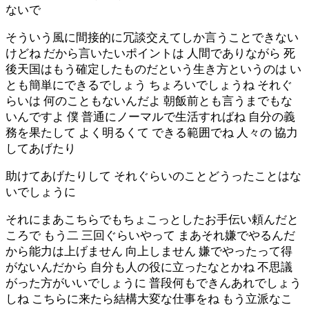
ないで
そういう風に間接的に冗談交えてしか言うことできない
けどね だから言いたいポイントは 人間でありながら 死
後天国はもう確定したものだという生き方というのは い
とも簡単にできるでしょう ちょろいでしょうね それぐ
らいは 何のこともないんだよ 朝飯前とも言うまでもな
いんですよ 僕 普通にノーマルで生活すればね 自分の義
務を果たして よく明るくて できる範囲でね 人々の 協力
してあげたり
助けてあげたりして それぐらいのことどうったことはな
いでしょうに
それにまあこちらでもちょこっとしたお手伝い頼んだと
ころで もう二 三回ぐらいやって まあそれ嫌でやるんだ
から能力は上げません 向上しません 嫌でやったって得
がないんだから 自分も人の役に立ったなとかね 不思議
がった方がいいでしょうに 普段何もできんあれでしょう
しね こちらに来たら結構大変な仕事をね もう立派なこ