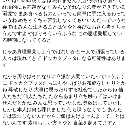
いっぱいの環境ではね 現れません だから余裕があって
経済的にも問題がなく みんなそれなりの豊かできている
環境で まあ食べるものといっても簡単に手に入るわって
いうね めちゃくちゃ苦労しなくてもいいんだっていう社
会では みんな生きることは何やと再びなおさら考えちゃ
うんですよ やはりそういうふうな この思想発展してい
る時期になってくると
じゃあ真理発見しようではないかと一人で頑張っている
人々は現れてきて ドッカクブッタになる可能性はありま
す
だから周りはそれなりに立派な人間でいたっていうふう
に ドッカクブッタたちにもやっぱりお布施をしたりとか
ね 尊敬したり 大事に思ったりする社会でしたからね 仙
人たちだ 仙人たちだ だからあまり立ち触ってはいけま
せんだとかね みんな思っていたしね 尊敬はしていたし
しかし本人は何も喋れました 何も喋らなくても あんた
方は説法しないんだからご飯はあげませんよってことは
ないんです 素晴らしい方々やと 言葉を超えてますと