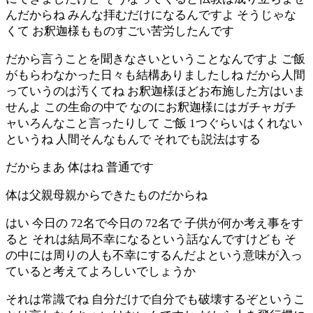
んだからね みんな拝むだけになるんですよ そうじゃな
くて お釈迦様もものすごい苦労したんです
だから言うことを聞きなさいということなんですよ ご飯
がもらわなかった日々も結構ありましたしね だから人間
っていうのは汚くてね お釈迦様ほどお布施した方はいま
せんよ この生命の中で なのにお釈迦様にはガチャガチ
ャいろんなこと言ったりして ご飯 1つぐらいはくれない
というね 人間そんなもんで それでも説法はする
だからまあ 体はね 普通です
体は父親母親からできたものだからね
はい 今日の 72名で今日の 72名で 子供が何か考え事をす
ると それは結局不幸になるという話なんですけども そ
の中には周りの人も不幸にするんだよという意味が入っ
ていると考えてよろしいでしょうか
それは常識でね 自分だけで自分でも破壊するぞというこ