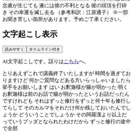
念慮が生じても 遂には彼の不利となる 彼の頭頂を打砕
き その幸運を滅し去る （参考和訳：江原通子） ※一部
お聞き苦しい箇所があります。予めご了承ください。
文字起こし表示
読みやすく
タイムライン付き
AI文字起こしです。誤りは
こちら
へ。
とりあえずこれで講義終了いたしますが 時間を過ぎてお
りますけど 何かご質問などある方いらっしゃいましたら
挙手をお願いします はい お釈迦様が腸が弱かった 弱く
お釈迦様は前のお話で腸が弱かったというお話だったん
ですけれども それはずっと修行をずっと何十年も修行し
てらして そのカルマをそれだけ何か残しておいたんでし
ょうか どういうことでしょうか その阿羅漢より以上だ
っていうブッダとなられたわけだから ずっと修行の途中
で全部