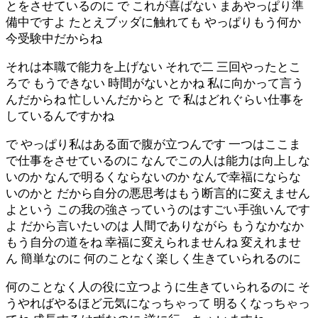
とをさせているのに で これが喜ばない まあやっぱり準
備中ですよ たとえブッダに触れても やっぱりもう何か
今受験中だからね
それは本職で能力を上げない それで二 三回やったとこ
ろで もうできない 時間がないとかね 私に向かって言う
んだからね 忙しいんだからと で 私はどれぐらい仕事を
しているんですかね
で やっぱり私はある面で腹が立つんです 一つはここま
で仕事をさせているのに なんでこの人は能力は向上しな
いのか なんで明るくならないのか なんで幸福にならな
いのかと だから自分の悪思考はもう断言的に変えません
よという この我の強さっていうのはすごい手強いんです
よ だから言いたいのは 人間でありながら もうなかなか
もう自分の道をね 幸福に変えられませんね 変えれませ
ん 簡単なのに 何のことなく楽しく生きていられるのに
何のことなく人の役に立つように生きていられるのに そ
うやればやるほど元気になっちゃって 明るくなっちゃっ