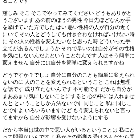
ることです
慈しみ そこ そこでやってみてください どうもありがと
うございます あの前のほうの男性 今日先ほどなんか手
を挙げていた方でした はい 悪い性格の人が自分の近く
にいて その人とどうしても付き合わなければいけない時
に その人の性格を変えたいなと思った時 どういった手
立てがあるんでしょうか それで早いのは自分がその性格
を気にしないんだよということなんです 人はそう簡単に
変えません 自分には自分を簡単に変えられますかね
どうですか？でしょ 自分に自分のことも簡単に変えられ
ないのに 人のことを変えられるということ これは無理
な話です 成り立たないんです 不可能です だから自分が
まああまり気にしないことにすると 心の中には入れませ
んと ということしか方法ないです 同じこと 私に同じこ
とですよ いろいろいますけど もう変えられないと言っ
てますから 自分が影響を受けないようにする
だから本当は世の中で悪い人がいるということは 私にと
って問題ないんですよ 私がその影響を受けるんだから問