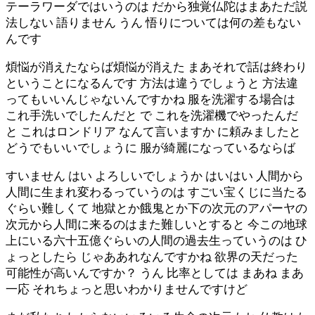
テーラワーダではいうのは だから独覚仏陀はまあただ説
法しない 語りません うん 悟りについては何の差もない
んです
煩悩が消えたならば煩悩が消えた まあそれで話は終わり
ということになるんです 方法は違うでしょうと 方法違
ってもいいんじゃないんですかね 服を洗濯する場合は
これ手洗いでしたんだと で これを洗濯機でやったんだ
と これはロンドリア なんて言いますか に頼みましたと
どうでもいいでしょうに 服が綺麗になっているならば
すいません はい よろしいでしょうか はいはい 人間から
人間に生まれ変わるっていうのは すごい宝くじに当たる
ぐらい難しくて 地獄とか餓鬼とか下の次元のアパーヤの
次元から人間に来るのはまた難しいとすると 今この地球
上にいる六十五億ぐらいの人間の過去生っていうのは ひ
ょっとしたら じゃああれなんですかね 欲界の天だった
可能性が高いんですか？ うん 比率としては まあね まあ
一応 それちょっと思いわかりませんですけど