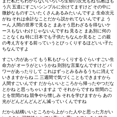
まだ私たちわからないいろいろ生命の次元もね 仏教はも
う六 五道にすごいシンプルに分けてますけど その中に
微妙なものすごいたくさんあるみたいんですよ 生命次元
がね それは余計なことだから説かれてないんですよ う
ーん 人間の世界で見ると まあそう思わざるを得ないケ
ースもないわけじゃないんですね 見ると まあ別に何の
ことなくね 特に日本でも子供たちなんか見ると この親
の考え方をする前っていうとびっくりするほどいい子た
ちなんですよ
すごい力があって もう私もびっくりするぐらいすごい生
命力が オーラがというかね 則別な言葉なんですけど パ
ワーがあったりして これはずっとみるみるうちに消えて
いきますからね 二 三週間で気づくこともできますから
人間すごいんです だからいいところから帰ったやつだな
とかね と思っちゃいますよ で それからですね 世間のこ
とを世間のね 競争やら憎しみ それを学びますから あの
光がどんどんどんどん減っていくんですね
だから結構いいところから上がった人やと思った方がい