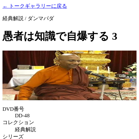
← トークギャラリーに戻る
経典解説 / ダンマパダ
愚者は知識で自爆する 3
DVD番号
DD-48
コレクション
経典解説
シリーズ