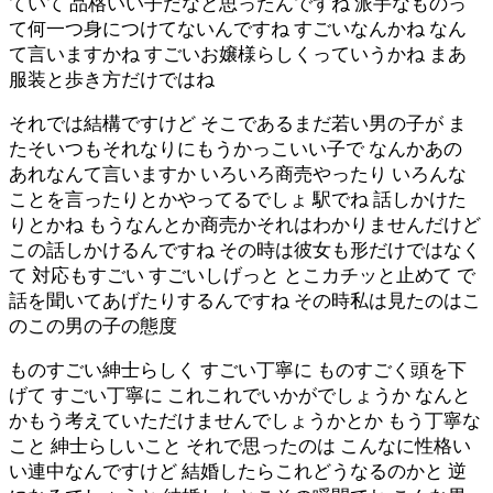
ていて 品格いい子だなと思ったんですね 派手なものっ
て何一つ身につけてないんですね すごいなんかね なん
て言いますかね すごいお嬢様らしくっていうかね まあ
服装と歩き方だけではね
それでは結構ですけど そこであるまだ若い男の子が ま
たそいつもそれなりにもうかっこいい子で なんかあの
あれなんて言いますか いろいろ商売やったり いろんな
ことを言ったりとかやってるでしょ 駅でね 話しかけた
りとかね もうなんとか商売かそれはわかりませんだけど
この話しかけるんですね その時は彼女も形だけではなく
て 対応もすごい すごいしげっと とこカチッと止めて で
話を聞いてあげたりするんですね その時私は見たのはこ
のこの男の子の態度
ものすごい紳士らしく すごい丁寧に ものすごく頭を下
げて すごい丁寧に これこれでいかがでしょうか なんと
かもう考えていただけませんでしょうかとか もう丁寧な
こと 紳士らしいこと それで思ったのは こんなに性格い
い連中なんですけど 結婚したらこれどうなるのかと 逆