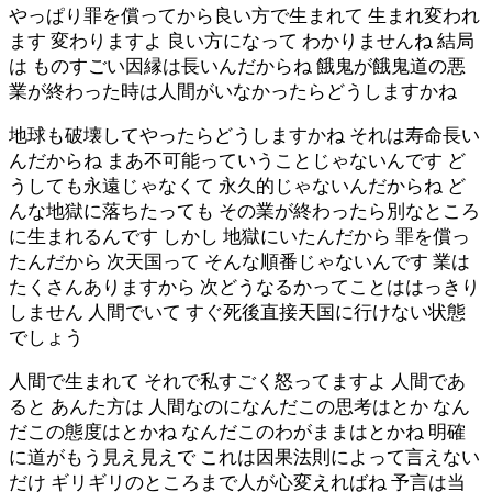
やっぱり罪を償ってから良い方で生まれて 生まれ変われ
ます 変わりますよ 良い方になって わかりませんね 結局
は ものすごい因縁は長いんだからね 餓鬼が餓鬼道の悪
業が終わった時は人間がいなかったらどうしますかね
地球も破壊してやったらどうしますかね それは寿命長い
んだからね まあ不可能っていうことじゃないんです ど
うしても永遠じゃなくて 永久的じゃないんだからね ど
んな地獄に落ちたっても その業が終わったら別なところ
に生まれるんです しかし 地獄にいたんだから 罪を償っ
たんだから 次天国って そんな順番じゃないんです 業は
たくさんありますから 次どうなるかってことははっきり
しません 人間でいて すぐ死後直接天国に行けない状態
でしょう
人間で生まれて それで私すごく怒ってますよ 人間であ
ると あんた方は 人間なのになんだこの思考はとか なん
だこの態度はとかね なんだこのわがままはとかね 明確
に道がもう見え見えで これは因果法則によって言えない
だけ ギリギリのところまで人が心変えればね 予言は当