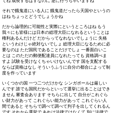
てね 成長するはずなのに 逆に行っちゃいますね
それで餓鬼道にいる人に 餓鬼道だったら天国やというの
はね ちょっとどうでしょうかね
だから論理的に可能性と実際にというところはね もう
我々にも皆様には日本の総理大臣になれるということは
権利あるんだけど だからってなれないでしょうに 失格
というわけじゃ絶対ないでしょ 総理大臣になるために必
要なのは ただ国民であることだけでしょ 一番面白いこ
とは このただの郵便配達員になれたっても 資格調べま
すよ 試験を受けなくちゃいけないんです 国を支配する
ならば資格はなし そういうふうに自分の都合によって制
度を作っています
いくつかの国 一つ二つだけかな シンガポールは厳しい
んです 誰でも国民だからといって選挙に出ることはでき
ません 審査会あります そちらに出して 自分がこれぐら
い財力があって これぐらい能力があって これぐらい人
間であると そちらで調べて調べて判子を出してくれるん
です それから選挙で あれは法律ではなくて 別に法律で