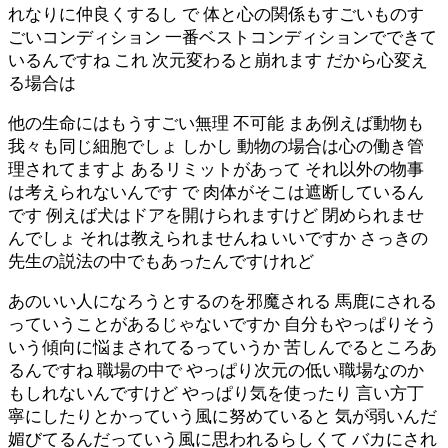
れなりに仲良くするし で 体と心の関係もすごいものす
ごいコンディション 一番ベストコンディションでできて
いるんですね これ 次元変わると崩れます だから心変え
る場合は
他の生命にはもうすごい無理 不可能 まあ例えば動物も
我々も同じ細胞でしょ しかし 動物の場合は心の働き管
理されてますよ あるリミットがあって それ以外の物事
は考えられないんです で 肉体がそこは遮断しているん
です 例えば犬はドアを開けられますけど 閉められませ
んでしょ それは教えられませんね いいですか さっきの
先生の説法の中でもあったんですけれど
あのいい人になろうとするのを邪魔される 馬鹿にされる
っていうことがあるじゃないですか 自分もやっぱりそう
いう傾向に悩まされてるっていうか 苦しんでるところあ
るんですね 職場の中で やっぱり次元の低い職場なのか
もしれないんですけど やっぱり気を使ったり 言い方丁
寧にしたりとかっていう風に努めていると 気が弱いんだ
媚びてるんだっていう風に思われるらしくて バカにされ