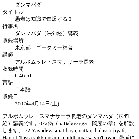
ダンマパダ
タイトル
愚者は知識で自爆する 3
行事名
ダンマパダ（法句経）講義
収録場所
東京都：ゴータミー精舎
講師
アルボムッレ・スマナサーラ長老
収録時間
0:46:51
言語
日本語
収録日
2007年4月14日(土)
アルボムッレ・スマナサーラ長老のダンマパダ（法句
経）講義です。072偈（5. Bālavagga 闇愚の章）を解説
します。 72 Yāvadeva anatthāya, ñattaṃ bālassa jāyati;
Hanti bālassa sukkaṃsaṃ, muddhamassa vipātayaṃ. 愚者に