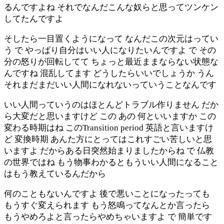
るんですよね それでなんだこんな奴らと思ってツンケン
してたんですよ
そしたら一目置くようになって なんだこの次元はってい
う で やっぱり自分はいい人になりたいんですよ で その
分の怒りが回転してて ちょっと最近ままならない状態な
んですね 混乱してます どうしたらいいでしょうか うん
それまだまだいい人間になれないっていうことなんです
いい人間っていうのはほとんどトラブル作りません だか
ら大変だと思いますけど この あの 何といいますか この
変わる時期はね このTransition period 英語と言いますけ
ど 変換時期 あんた方にとってはこれすごい苦しいと思
いますよ だからある日突然始まりましたからね で 仏教
の世界ではね もう物事わかるともういい人間になること
はもう教えているんだから
何のこともないんですよ 後で悪いことになったっても
もうすぐ変えられます もう怒鳴ってなんとか言ったら
もうやめろよと言ったらやめちゃいますよ で 簡単です