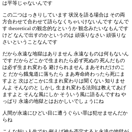
は平等じゃないんです
この二つはっきりしています 状況を語る場合は その両
方合わせて合わせて語らなくちゃいけないんです なんで
す theoretical の観念的なというか 観念みたいなもんです
けど なんで出すのかというのは 頑張りなさい 頑張りな
さいということなんです
だから永遠な地獄はありません 永遠なものは何もないん
です だからどこかで生まれたら必ず死ぬの 死んだもの
は必ず生まれ変わる 避けられません まあそれだけのこ
と だから餓鬼道に落ちたら まあ寿命終わったら死にま
すよと 次はどこかに生まれ変わりは聞くない 知りませ
んよ そんなのと しかし 生まれ変わる法則は教えてあげ
ますよと そんな風にしか そういう風に語るんですね や
っぱり 永遠の地獄とはおかしいでしょうにね
人間が永遠にひどい目に遭うぐらい罪は犯せませんだか
らね
こんな短い人生でね 例えば神を否定すると永遠の地獄が