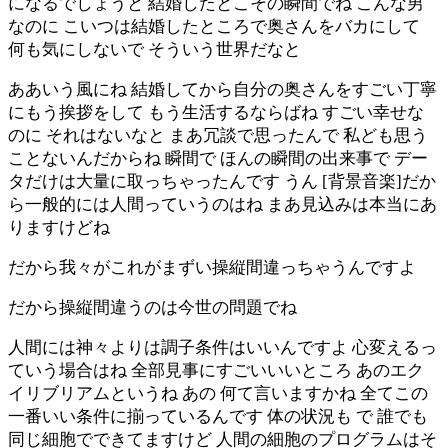
になるでしょうと 結婚したとこその瞬間でね こんな男
なのに こいつは結婚したところで奥さんをバカにして
何も気にしないで そういう世界だなと
ああいう風にね 結婚してから自分の奥さんをすごい丁寧
にもう挨拶をして もう生活するならばね すごい幸せな
のに それはないなと まあ冗談で思ったんで 私ども思う
ことないんだからね 瞬間で ほんの瞬間の出来事で デー
タだけは大量に取っちゃったんです うん [背景音楽]だか
ら一般的には人間っていうのはね まあ見込みは本当にあ
りますけどね
だから我々がこれがまずい操縦間違っちゃうんですよ
だから操縦間違うのは今世の問題でね
人間には神々よりは調子条件はいいんですよ 心変えるっ
ていう場合はね 全部見事にすごいいいところ あのエク
イリブリアムというね あの 何て言いますかね 全てこの
一番いい条件に揃っているんです 体の状況も で 誰でも
同じ細胞でできてますけど 人間の細胞のプログラムはそ