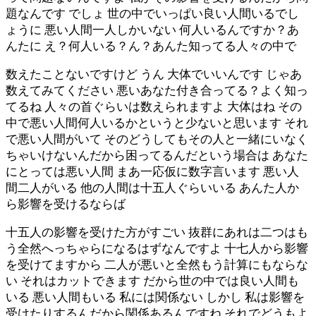
題なんです でしょ 世の中でいっぱい良い人間いるでし
ょうに 悪い人間一人しかいない 何人いるんですか？あ
んたに え？何人いる？ん？あんた知ってる人々の中で
数えたことないですけど うん 大体でいいんです じゃあ
数えてみてください 悪いあなた付き合ってる？よく知っ
てるね 人々の首ぐらいは数えられますよ 大体はね その
中で悪い人間何人いるかというと少ないと思います それ
で悪い人間がいて そのどうしてもその人と一緒にいなく
ちゃいけないんだから困ってるんだという場合は あなた
にとっては悪い人間 まあ一応仮に数字言います 悪い人
間二人がいる 他の人間は十五人ぐらいいる あんた人か
ら影響を受けるならば
十五人の影響を受けた方がすごい 抜群にあれは二つはも
う全然へっちゃらになるはずなんですよ 十七人から影響
を受けてますから 二人が悪いと全然もう計算にもならな
い それはカットできます だから世の中では良い人間も
いる 悪い人間もいる 私には関係ない しかし 私は影響を
受けたりするんだから関係あるんですね それでどうもよ