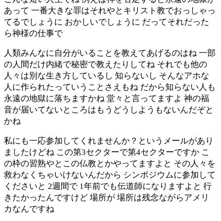
あって 一番大きな罪はそれやとキリスト教でおっしゃっ
てるでしょうに おかしいでしょうに だってそれだった
ら神様の仕事で
人類みんなに自分がいることを教えてあげるのはね 一部
の人間だけ内緒で秘密で教えたりしてね それでも他の
人々は別な生き方しているし 知らないし そんなアホな
人に作られたっていうことさえもね だから知らない人も
永遠の地獄に落ちますかね 堂々と言ってますよ 神の福
音が届いてないところはもうどうしようもないんだぞと
かね
私にも一応参加してくれませんか？というメールがあり
ましたけどね この第3セクターで第4セクターですか こ
の枠の習熟やとこの仏教とかやってますよと その人々を
救わなくちゃいけないんだから シンポジウムに参加して
くださいと 2週間で 1年前でも伝道師になりますよと 行
きたかったんですけど 場所が 場所は残念ながらアメリ
カなんですね