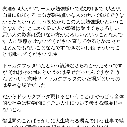
友達が 4人がいて 一人が勉強嫌いで遊び好きで 3人が真
面目に勉強する 自分が勉強嫌いな人のせいで勉強できな
かったというと もう初めからこの人は勉強嫌いというこ
となんです とにかく良い人の影響は受けてもよろしい
悪い人の影響は受けない方がよろしいということなんで
す 人に迷惑かけないでください 直してやるとかね それ
はとんでもないことなんです できないしね そういうこ
と 頑張ってください 先生
ドッカクブッタいたという説法なさらなかったそうです
が それはその周辺というのは幸せだったんですか？ う
ん どういう意味？ ドッカクブッタのいた場所というの
は幸福な場所だった
だからドッカクブッタ現れるということは やっぱり全体
的な社会は哲学的にすごい人生について考える環境じゃ
ないとね
俗世間のことばっかしに人生終わる環境ではね 仕事で精