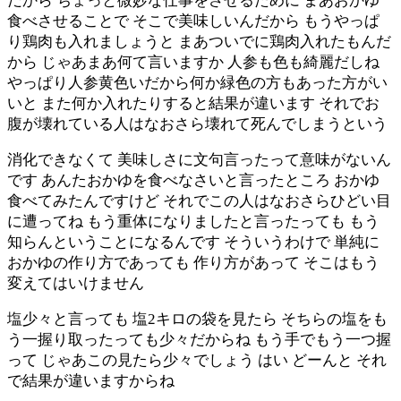
だから ちょっと微妙な仕事をさせるために まあおかゆ
食べさせることで そこで美味しいんだから もうやっぱ
り鶏肉も入れましょうと まあついでに鶏肉入れたもんだ
から じゃあまあ何て言いますか 人参も色も綺麗だしね
やっぱり人参黄色いだから何か緑色の方もあった方がい
いと また何か入れたりすると結果が違います それでお
腹が壊れている人はなおさら壊れて死んでしまうという
消化できなくて 美味しさに文句言ったって意味がないん
です あんたおかゆを食べなさいと言ったところ おかゆ
食べてみたんですけど それでこの人はなおさらひどい目
に遭ってね もう重体になりましたと言ったっても もう
知らんということになるんです そういうわけで 単純に
おかゆの作り方であっても 作り方があって そこはもう
変えてはいけません
塩少々と言っても 塩2キロの袋を見たら そちらの塩をも
う一握り取ったっても少々だからね もう手でもう一つ握
って じゃあこの見たら少々でしょう はい どーんと それ
で結果が違いますからね