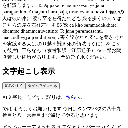
を解説します。 85 Appakā te manussesu, ye janā
pāragāmino; Athāyaṃ itarā pajā, tīramevānudhāvati. 僅かの
人は彼の岸に 渡り至るを得たれども 残る多くの人々は
こちらの岸を右往左往す 86 Ye ca kho sammadakkhāte,
dhamme dhammānuvattino; Te janā pāramessanti,
maccudheyyaṃ suduttaraṃ. 善く説かれたる法を聞き それ
を実践する人は のり越え難き死の領域（くに）を こえ
て彼岸に至らなん （参考和訳：江原通子） ※一部お聞
き苦しい箇所があります。予めご了承ください。
文字起こし表示
読みやすく
タイムライン付き
AI文字起こしです。誤りは
こちら
へ。
では よろしくお願いします 今日はダンマパダの八十九
番目と八十六番目まで続けてやると思います
アッペカーテマヌッセス イエジャナ・パーラガミノ ア