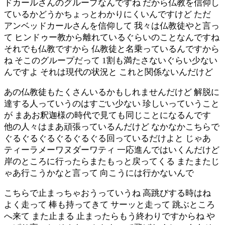
ドカールさんのグループなんですね だから仏教を信仰し
ているかどうかちょっとわかりにくいんですけど ただ
アンベッドカールさんを信仰して 我々は仏教徒やと言っ
て ヒンドゥー教から離れているぐらいのことなんですね
それでも仏教ですから 仏教徒と名乗っているんですから
ね そこのグループだって 1割も満たさないぐらい少ない
んですよ それは現代の状況と これと関係ないんだけど
あの仏教徒もたくさんいるかもしれませんだけど 解脱に
達する人っていうのはすごい少ない 珍しいっていうこと
が まあお釈迦様の時代で見ても同じことになるんです
他の人々はまあ頑張っているんだけど なかなかこちらで
ぐるぐるぐるぐるぐるぐる回っているだけよと じゃあ
ティーラメーワヌダーワティ 一応進んではいくんだけど
岸のところに行ったらまたもっと戻ってくる またまたじ
ゃあ行こうかなと言って 向こうには行かないんで
こちらで止まっちゃおうっていうね 高跳びする時はね
よく走って 棒も持ってきて サーッと走って 跳ぶところ
へ来て また止まる 止まったらもう終わりですからね や