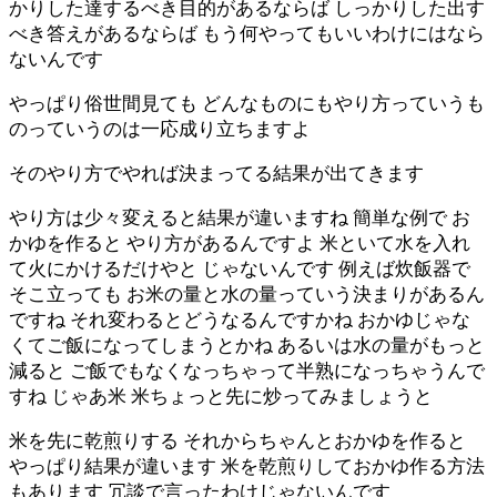
かりした達するべき目的があるならば しっかりした出す
べき答えがあるならば もう何やってもいいわけにはなら
ないんです
やっぱり俗世間見ても どんなものにもやり方っていうも
のっていうのは一応成り立ちますよ
そのやり方でやれば決まってる結果が出てきます
やり方は少々変えると結果が違いますね 簡単な例で お
かゆを作ると やり方があるんですよ 米といて水を入れ
て火にかけるだけやと じゃないんです 例えば炊飯器で
そこ立っても お米の量と水の量っていう決まりがあるん
ですね それ変わるとどうなるんですかね おかゆじゃな
くてご飯になってしまうとかね あるいは水の量がもっと
減ると ご飯でもなくなっちゃって半熟になっちゃうんで
すね じゃあ米 米ちょっと先に炒ってみましょうと
米を先に乾煎りする それからちゃんとおかゆを作ると
やっぱり結果が違います 米を乾煎りしておかゆ作る方法
もあります 冗談で言ったわけじゃないんです