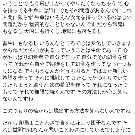
いうことで もう飛び上がってやりたくなっちゃう で 心
を持ってる生命には誰にでもその問題があるんです これ
人間に限らず 生命はいろんな次元を持っているのは心の
問題だから 物質的なことじゃないんです だから餓鬼に
もなるし 天国にも行くし 地獄にも落ちるし
畜生にもなるし いろんなところで心は変化していきます
からね だから心があるっていうことは生命であって 心
がやっぱり幻覚者で 自分で作って 自分でその幻覚を作
って それから自分で期待をして幻覚を作ってなったつも
りになる でももうなんかどうも困ると ではまた新しい
希望を作って それに挑戦して またなったつもりでいて
またちょっと違うと 次の希望を作って それになったつ
もりで それで無限で続くんです その方法しか心は知ら
ないんですね
このつもりの輪からは脱出する方法を知らないんですね
だから真理は ことわざで言えば花より団子なんです そ
れは世間ではなんか悪いことわざにしているでしょうに