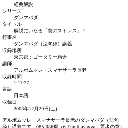
経典解説
シリーズ
ダンマパダ
タイトル
解脱にいたる「善のストレス」 1
行事名
ダンマパダ（法句経）講義
収録場所
東京都：ゴータミー精舎
講師
アルボムッレ・スマナサーラ長老
収録時間
1:11:27
言語
日本語
収録日
2008年12月20日(土)
アルボムッレ・スマナサーラ長老のダンマパダ（法句
経）講義です。085-086偈（6. Paṇḍitavagga 賢者の章）