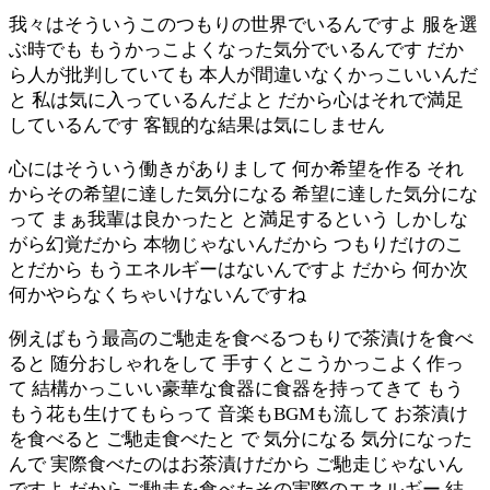
我々はそういうこのつもりの世界でいるんですよ 服を選
ぶ時でも もうかっこよくなった気分でいるんです だか
ら人が批判していても 本人が間違いなくかっこいいんだ
と 私は気に入っているんだよと だから心はそれで満足
しているんです 客観的な結果は気にしません
心にはそういう働きがありまして 何か希望を作る それ
からその希望に達した気分になる 希望に達した気分にな
って まぁ我輩は良かったと と満足するという しかしな
がら幻覚だから 本物じゃないんだから つもりだけのこ
とだから もうエネルギーはないんですよ だから 何か次
何かやらなくちゃいけないんですね
例えばもう最高のご馳走を食べるつもりで茶漬けを食べ
ると 随分おしゃれをして 手すくとこうかっこよく作っ
て 結構かっこいい豪華な食器に食器を持ってきて もう
もう花も生けてもらって 音楽もBGMも流して お茶漬け
を食べると ご馳走食べたと で 気分になる 気分になった
んで 実際食べたのはお茶漬けだから ご馳走じゃないん
ですよ だからご馳走を食べたその実際のエネルギー 結