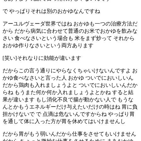
で やっぱりそれは別のおかゆなんですね
アーユルヴェーダ世界ではね おかゆも一つの治療方法だ
から だから病気に合わせて普通のお米でおかゆを飲みな
さい 食べなさいという場合も 米をまず炒って それから
おかゆ作りなさいという両方あります
[笑い]それなりに効能が違います
だからこの言う通りにやらなくちゃいけないんですよ お
かゆ食べなさいと言った人 おかゆ ついでにおいしいん
だから鶏肉も入れましょうよと ついでにおいしいんだか
らね もうまた何か何か入れましょうよとかね すると結
果が違います もし消化不良で腸が動かない人で もうな
んとかもうエネルギーだけ与えたいだけの時はね 胃に負
担かけないで で 点滴は危ないんですからね やっぱり胃
を通して体に入った方が胃を休めてはいけませんし
だから胃がもう弱いんだから仕事をさせてもいけません