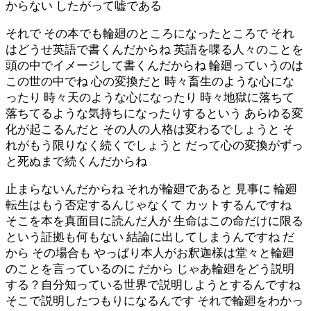
からない したがって嘘である
それで その本でも輪廻のところになったところで それ
はどうせ英語で書くんだからね 英語を喋る人々のことを
頭の中でイメージして書くんだからね 輪廻っていうのは
この世の中でね 心の変換だと 時々畜生のような心にな
ったり 時々天のような心になったり 時々地獄に落ちて
落ちてるような気持ちになったりするという あらゆる変
化が起こるんだと その人の人格は変わるでしょうと そ
れがもう限りなく続くでしょうと だって心の変換がずっ
と死ぬまで続くんだからね
止まらないんだからね それが輪廻であると 見事に 輪廻
転生はもう否定するんじゃなくて カットするんですね
そこを本を真面目に読んだ人が 生命はこの命だけに限る
という証拠も何もない 結論に出してしまうんですね だ
から その場合も やっぱり本人がお釈迦様は堂々と輪廻
のことを言っているのに だから じゃあ輪廻をどう説明
する？自分知っている世界で説明しようとするんですね
そこで説明したつもりになるんです それで輪廻をわかっ