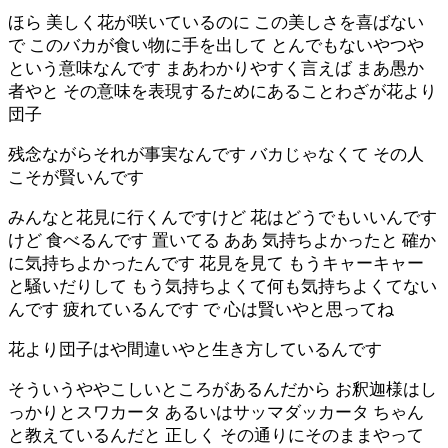
ほら 美しく花が咲いているのに この美しさを喜ばない
で このバカが食い物に手を出して とんでもないやつや
という意味なんです まあわかりやすく言えば まあ愚か
者やと その意味を表現するためにあることわざが花より
団子
残念ながらそれが事実なんです バカじゃなくて その人
こそが賢いんです
みんなと花見に行くんですけど 花はどうでもいいんです
けど 食べるんです 置いてる ああ 気持ちよかったと 確か
に気持ちよかったんです 花見を見て もうキャーキャー
と騒いだりして もう気持ちよくて何も気持ちよくてない
んです 疲れているんです で 心は賢いやと思ってね
花より団子はや間違いやと生き方しているんです
そういうややこしいところがあるんだから お釈迦様はし
っかりとスワカータ あるいはサッマダッカータ ちゃん
と教えているんだと 正しく その通りにそのままやって