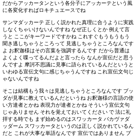
だからアッカータンという各分子にアッカーテという風
に各変化すればロキチュエースでね
サンマダッカーテ 正しく説かれた真理に合うように実践
しなくちゃいけないんですね なぜ正しくとか 例えて言
うと ここがキーワードですかね これすぐもうもうもう
聞き逃しちゃうところって 見逃しちゃうところなんです
よ お釈迦様はその言葉を強調するんです だから普通は
よくよく喋ってるんだよと言ったら なんか宣伝だと思う
んですよ 摩訶不思議に見事に語られているんだというと
いわゆる宣伝文句に感じちゃうんですね これ宣伝文句じ
ゃないんですね
そこは結構もう我々は見逃しちゃうところなんです ブッ
ダが見事に教えているんだというね お釈迦様の言語の使
い方達者とかね 表現力が達者とかね そういう宣伝文句
じゃありません それを覚えておいてください で 法に礼
拝する時でも まず始めるのはスワッカータ バカヴァダ
ッダーム スワッカータというのは正しく説かれているん
だと これが大事な単語なんです 宣伝ではありません ブ