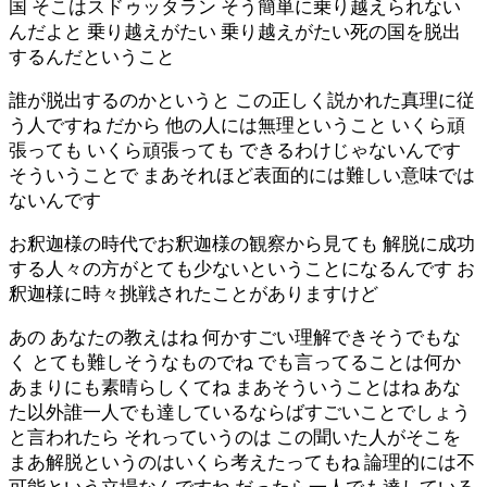
国 そこはスドゥッタラン そう簡単に乗り越えられない
んだよと 乗り越えがたい 乗り越えがたい死の国を脱出
するんだということ
誰が脱出するのかというと この正しく説かれた真理に従
う人ですね だから 他の人には無理ということ いくら頑
張っても いくら頑張っても できるわけじゃないんです
そういうことで まあそれほど表面的には難しい意味では
ないんです
お釈迦様の時代でお釈迦様の観察から見ても 解脱に成功
する人々の方がとても少ないということになるんです お
釈迦様に時々挑戦されたことがありますけど
あの あなたの教えはね 何かすごい理解できそうでもな
く とても難しそうなものでね でも言ってることは何か
あまりにも素晴らしくてね まあそういうことはね あな
た以外誰一人でも達しているならばすごいことでしょう
と言われたら それっていうのは この聞いた人がそこを
まあ解脱というのはいくら考えたってもね 論理的には不