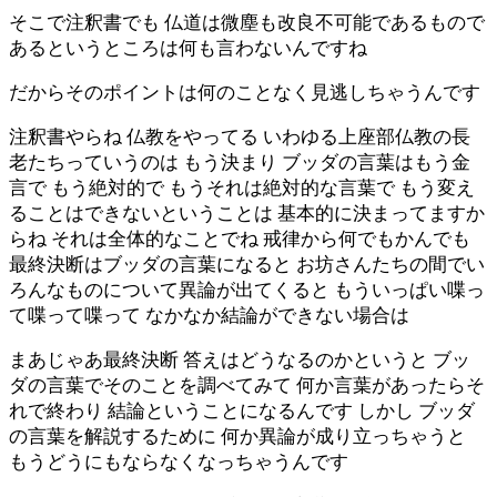
そこで注釈書でも 仏道は微塵も改良不可能であるもので
あるというところは何も言わないんですね
だからそのポイントは何のことなく見逃しちゃうんです
注釈書やらね 仏教をやってる いわゆる上座部仏教の長
老たちっていうのは もう決まり ブッダの言葉はもう金
言で もう絶対的で もうそれは絶対的な言葉で もう変え
ることはできないということは 基本的に決まってますか
らね それは全体的なことでね 戒律から何でもかんでも
最終決断はブッダの言葉になると お坊さんたちの間でい
ろんなものについて異論が出てくると もういっぱい喋っ
て喋って喋って なかなか結論ができない場合は
まあじゃあ最終決断 答えはどうなるのかというと ブッ
ダの言葉でそのことを調べてみて 何か言葉があったらそ
れで終わり 結論ということになるんです しかし ブッダ
の言葉を解説するために 何か異論が成り立っちゃうと
もうどうにもならなくなっちゃうんです