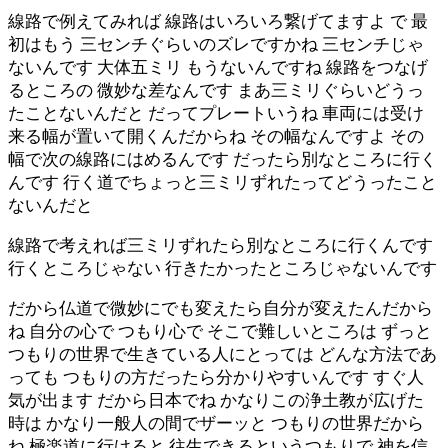
線路で例えてみれば 線路はいろいろ繋げてますよ で 最
初はもう 三センチぐらいのズレですかね 三センチじゃ
ないんです 大体五ミリ もうないんですね 線路をつなげ
るところの 微妙な差なんです まあ三ミリぐらいどうっ
たことないんだと だってプレートいうね 車両には受け
来る幅が置いて開くんだからね その幅なんですよ その
幅で次の線路にはめるんです だったら別なところに行く
んです 行く道でちょっと三ミリずれたってどうったこと
ないんだと
線路で考えれば三ミリずれたら別なところに行くんです
行くところじゃない 行きたかったところじゃないんです
だから仏道で微妙にでも変えたら自分が変えたんだから
ね 自分の心で つもり心で そこで難しいところは ずっと
つもりの世界で生きている人にとっては どんな方法であ
っても つもりの方だったら分かりやすいんです すぐ人
気が出ます だから日本でね かなりこの浄土教が広げた
時は かなり一般人の間でザーッと つもりの世界だから
ね 極楽道に行けると 往生できるというつもりで 神を信