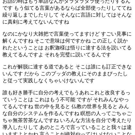
お話の時はもう単語なんかダラダラダラ使ったりするん
です もう似てる言葉があるならば全部使ったりしててね
繰り返しまでしたりして そんなに言語に対してはそんな
に真剣に考えてないんですね
なのにかなり大雑把で言葉使ってますけど すごい見事に
解くんですね そこで意味は何ですかね この正しく説か
れたということは お釈迦様は悟りに達する法を説いてる
教えてるんですよ それを完璧に説いてるんです
これが解脱に達する道であると そこは誰にも訂正できな
いんです だから このブッダの教えにそのままぴったし
と従って実践しなくちゃいけないんです
誰も好き勝手に自分の考えでもうあれこれと改良するっ
ていうことは これはもう不可能 ですが それみんなやっ
てるんですね 世の中を見ると 仏教の世界を見ると みん
な自分のシステムを作るんですね 瞑想の人ってごちゃご
ちゃ無茶苦茶なんですね いろんな方法を自分で考えたり
導入したりして あのところで言っていることと我々は違
いますよとかね 言うことが絶対やってはいけないことな