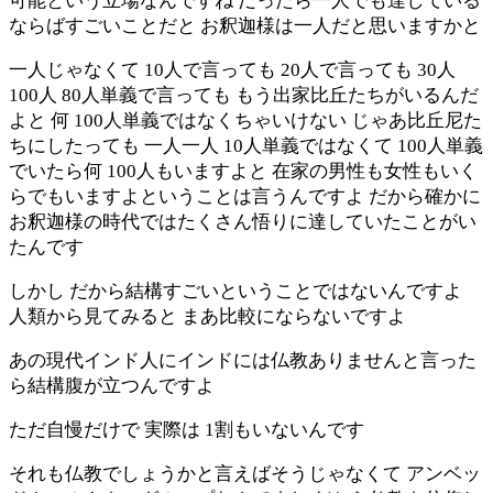
可能という立場なんですね だったら一人でも達している
ならばすごいことだと お釈迦様は一人だと思いますかと
一人じゃなくて 10人で言っても 20人で言っても 30人
100人 80人単義で言っても もう出家比丘たちがいるんだ
よと 何 100人単義ではなくちゃいけない じゃあ比丘尼た
ちにしたっても 一人一人 10人単義ではなくて 100人単義
でいたら何 100人もいますよと 在家の男性も女性もいく
らでもいますよということは言うんですよ だから確かに
お釈迦様の時代ではたくさん悟りに達していたことがい
たんです
しかし だから結構すごいということではないんですよ
人類から見てみると まあ比較にならないですよ
あの現代インド人にインドには仏教ありませんと言った
ら結構腹が立つんですよ
ただ自慢だけで 実際は 1割もいないんです
それも仏教でしょうかと言えばそうじゃなくて アンベッ