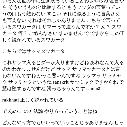
いろんな世の中に生き残っていることわざやらね 金言や
ら そういうものと比較すると もうブッダの言葉ってい
うのはもう敵わない すごい それに似るように言葉さえ
も言えない それはそれじゃありません こちらで言って
いるスワカータは サマーって違うんですか？ ん？ スワ
カータ 何？ ごめんなさい すいません で ですから この正
しく説かれているスワカータ
こちらではサッマダッカータ
これサッマ入るとダーが入りますけどね あれなんで入る
のかわかりませんだけど サッマ サッマッカータとは言
わないんですね かっこ悪いんですね サッマッ サッミャ
ク サッミャクというね sanskrit サッミャクですからね で
慧は堕するんですね 濁っちゃうんです sammā
rakkhati 正しく説かれている
で あの この方法論 やり方っていうことはね
どんなやり方でもいいっていうことじゃありません しっ