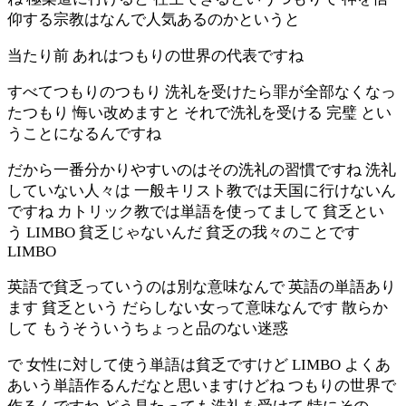
仰する宗教はなんで人気あるのかというと
当たり前 あれはつもりの世界の代表ですね
すべてつもりのつもり 洗礼を受けたら罪が全部なくなっ
たつもり 悔い改めますと それで洗礼を受ける 完璧 とい
うことになるんですね
だから一番分かりやすいのはその洗礼の習慣ですね 洗礼
していない人々は 一般キリスト教では天国に行けないん
ですね カトリック教では単語を使ってまして 貧乏とい
う LIMBO 貧乏じゃないんだ 貧乏の我々のことです
LIMBO
英語で貧乏っていうのは別な意味なんで 英語の単語あり
ます 貧乏という だらしない女って意味なんです 散らか
して もうそういうちょっと品のない迷惑
で 女性に対して使う単語は貧乏ですけど LIMBO よくあ
あいう単語作るんだなと思いますけどね つもりの世界で