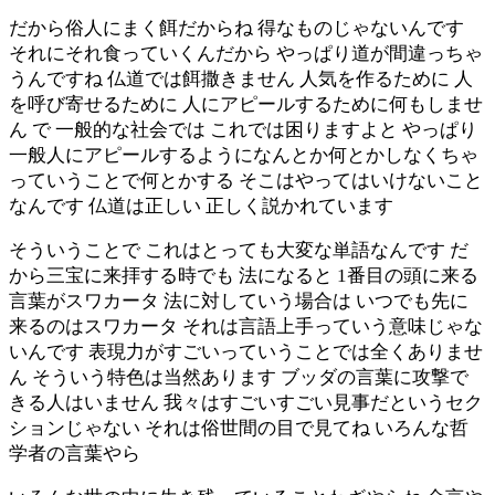
だから俗人にまく餌だからね 得なものじゃないんです
それにそれ食っていくんだから やっぱり道が間違っちゃ
うんですね 仏道では餌撒きません 人気を作るために 人
を呼び寄せるために 人にアピールするために何もしませ
ん で 一般的な社会では これでは困りますよと やっぱり
一般人にアピールするようになんとか何とかしなくちゃ
っていうことで何とかする そこはやってはいけないこと
なんです 仏道は正しい 正しく説かれています
そういうことで これはとっても大変な単語なんです だ
から三宝に来拝する時でも 法になると 1番目の頭に来る
言葉がスワカータ 法に対していう場合は いつでも先に
来るのはスワカータ それは言語上手っていう意味じゃな
いんです 表現力がすごいっていうことでは全くありませ
ん そういう特色は当然あります ブッダの言葉に攻撃で
きる人はいません 我々はすごいすごい見事だというセク
ションじゃない それは俗世間の目で見てね いろんな哲
学者の言葉やら