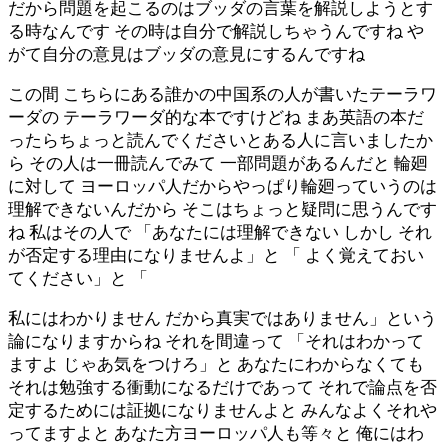
だから問題を起こるのはブッダの言葉を解説しようとす
る時なんです その時は自分で解説しちゃうんですね や
がて自分の意見はブッダの意見にするんですね
この間 こちらにある誰かの中国系の人が書いたテーラワ
ーダの テーラワーダ的な本ですけどね まあ英語の本だ
ったらちょっと読んでくださいとある人に言いましたか
ら その人は一冊読んでみて 一部問題があるんだと 輪廻
に対して ヨーロッパ人だからやっぱり輪廻っていうのは
理解できないんだから そこはちょっと疑問に思うんです
ね 私はその人で 「あなたには理解できない しかし それ
が否定する理由になりませんよ」と 「 よく覚えておい
てください」と 「
私にはわかりません だから真実ではありません」という
論になりますからね それを間違って 「それはわかって
ますよ じゃあ気をつけろ」と あなたにわからなくても
それは勉強する衝動になるだけであって それで論点を否
定するためには証拠になりませんよと みんなよくそれや
ってますよと あなた方ヨーロッパ人も等々と 俺にはわ