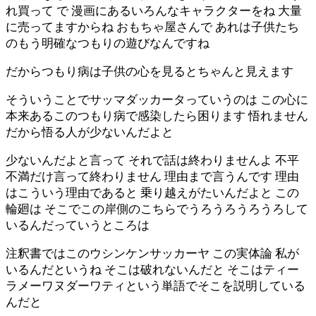
れ買って で 漫画にあるいろんなキャラクターをね 大量
に売ってますからね おもちゃ屋さんで あれは子供たち
のもう明確なつもりの遊びなんですね
だからつもり病は子供の心を見るとちゃんと見えます
そういうことでサッマダッカータっていうのは この心に
本来あるこのつもり病で感染したら困ります 悟れません
だから悟る人が少ないんだよと
少ないんだよと言って それで話は終わりませんよ 不平
不満だけ言って終わりません 理由まで言うんです 理由
はこういう理由であると 乗り越えがたいんだよと この
輪廻は そこでこの岸側のこちらでうろうろうろうろして
いるんだっていうところは
注釈書ではこのウシンケンサッカーヤ この実体論 私が
いるんだというね そこは破れないんだと そこはティー
ラメーワヌダーワティという単語でそこを説明している
んだと