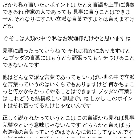
だから私が言いたいポイントは たとえ言語を上手に演奏
できるね 作家の人であっても 見事に言うことはできま
せん それなりにすごい立派な言葉ですよとは言えますけ
どね
で そこは人類の中で 私はお釈迦様だけやと思いますね
見事に語ったっていうね で それは確かにありますけど
ね ブッダの言葉にはもうどう頑張ってもケチつけること
できないんです
他はどんな立派な言葉であっても いっぱい世の中で立派
な言葉っていうのはいくらでもありますけど 何かちょこ
っと何かからかってやることはできます ブッダの言葉に
は これどうも結構厳しい 無理ですね しかし このポイン
トはそれ言ってるわけじゃないんです
正しく説かれたっていうとこは この言語から見れば見事
完璧やという意味じゃないんです どちらかと言えば お
釈迦様の言葉っていうのはそんなに気にしてないんです