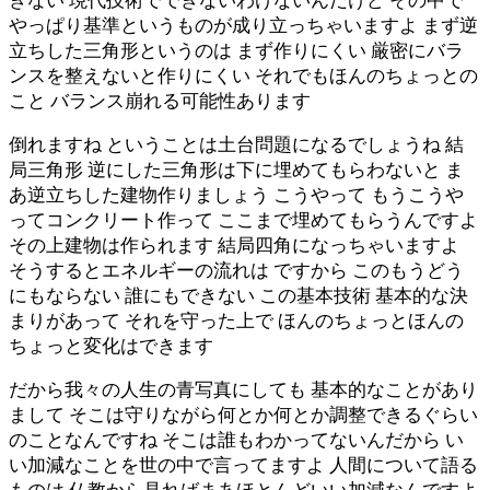
きない 現代技術でできないわけないんだけど その中で
やっぱり基準というものが成り立っちゃいますよ まず逆
立ちした三角形というのは まず作りにくい 厳密にバラ
ンスを整えないと作りにくい それでもほんのちょっとの
こと バランス崩れる可能性あります
倒れますね ということは土台問題になるでしょうね 結
局三角形 逆にした三角形は下に埋めてもらわないと ま
あ逆立ちした建物作りましょう こうやって もうこうや
ってコンクリート作って ここまで埋めてもらうんですよ
その上建物は作られます 結局四角になっちゃいますよ
そうするとエネルギーの流れは ですから このもうどう
にもならない 誰にもできない この基本技術 基本的な決
まりがあって それを守った上で ほんのちょっとほんの
ちょっと変化はできます
だから我々の人生の青写真にしても 基本的なことがあり
まして そこは守りながら何とか何とか調整できるぐらい
のことなんですね そこは誰もわかってないんだから い
い加減なことを世の中で言ってますよ 人間について語る