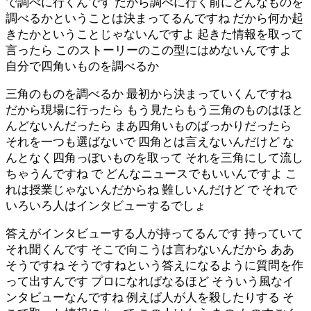
で調べに行くんです だから調べに行く前にどんなものを
調べるかということは決まってるんですね だから何か起
きたかということじゃないんですよ 起きた情報を取って
言ったら このストーリーのこの型にはめないんですよ
自分で四角いものを調べるか
三角のものを調べるか 最初から決まっていくんですね
だから現場に行ったら もう見たらもう三角のものはほと
んどないんだったら まあ四角いものばっかりだったら
それを一つも選ばないで 四角とは言えないんだけど な
んとなく四角っぽいものを取って それを三角にして流し
ちゃうんですね で どんなニュースでもいいんですよ こ
れは授業じゃないんだからね 難しいんだけど で それで
いろいろ人はインタビューするでしょ
答えがインタビューする人が持ってるんです 持っていて
それ聞くんです そこで向こうは言わないんだから ああ
そうですね そうですねという答えになるように質問を作
って出すんです プロになればなるほど そういう風なイ
ンタビューなんですね 例えば人が人を殺したりする そ