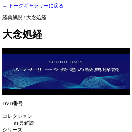
← トークギャラリーに戻る
経典解説 / 大念処経
大念処経
DVD番号
—
コレクション
経典解説
シリーズ