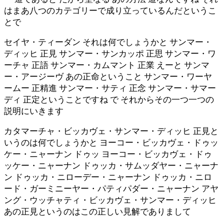
はまあ八つのカテゴリーで成り立っているんだというこ
とで
セイヤ・ティーダン それは何でしょうかと サンマー・
ディッヒ 正見 サンマー・サンカッポ 正思 サンマー・ワ
ーチャ 正語 サンマー・カムマント 正業 えーと サンマ
ー・アージーヴ あの正命ということ サンマー・ワーヤ
ームー 正精進 サンマー・サティ 正念 サンマー・サマー
ディ 正定ということですね で それからその一つ一つの
説明にいきます
カタマーチャ・ビッカヴェ・サンマー・ディッヒ 正見と
いうのは何でしょうかと ヨーコー・ビッカヴェ・ドゥッ
ケー・ニャーナン ドゥッ ヨーコー・ビッカヴェ・ドゥ
ッケー・ニャーナン ドゥッカ・サムッダヤー・ニャーナ
ン ドゥッカ・ニローデー・ニャーナン ドゥッカ・ニロ
ード・ガーミニーヤー・パティパダー・ニャーナン アヤ
ング・ウッチャティ・ビッカヴェ・サンマー・ディッヒ
あの正見というのはこの正しい見解でありまして