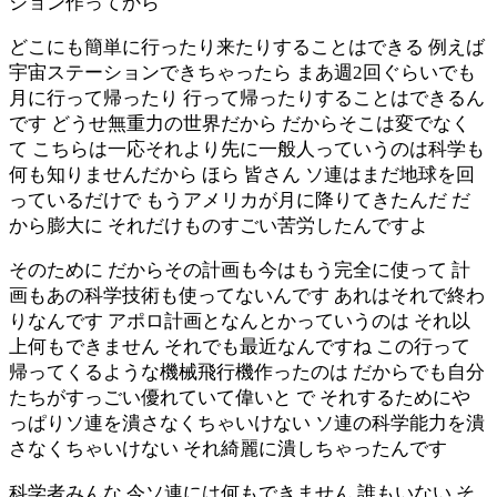
ション作ってから
どこにも簡単に行ったり来たりすることはできる 例えば
宇宙ステーションできちゃったら まあ週2回ぐらいでも
月に行って帰ったり 行って帰ったりすることはできるん
です どうせ無重力の世界だから だからそこは変でなく
て こちらは一応それより先に一般人っていうのは科学も
何も知りませんだから ほら 皆さん ソ連はまだ地球を回
っているだけで もうアメリカが月に降りてきたんだ だ
から膨大に それだけものすごい苦労したんですよ
そのために だからその計画も今はもう完全に使って 計
画もあの科学技術も使ってないんです あれはそれで終わ
りなんです アポロ計画となんとかっていうのは それ以
上何もできません それでも最近なんですね この行って
帰ってくるような機械飛行機作ったのは だからでも自分
たちがすっごい優れていて偉いと で それするためにや
っぱりソ連を潰さなくちゃいけない ソ連の科学能力を潰
さなくちゃいけない それ綺麗に潰しちゃったんです
科学者みんな 今ソ連には何もできません 誰もいない そ