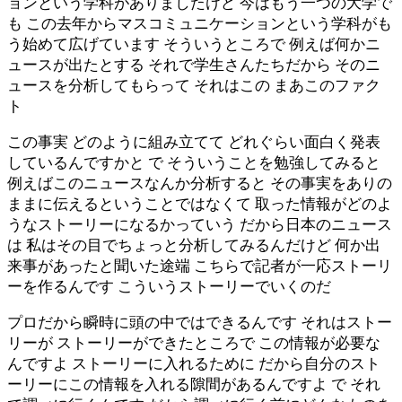
ョンという学科がありましたけど 今はもう一つの大学で
も この去年からマスコミュニケーションという学科がも
う始めて広げています そういうところで 例えば何かニ
ュースが出たとする それで学生さんたちだから そのニ
ュースを分析してもらって それはこの まあこのファク
ト
この事実 どのように組み立てて どれぐらい面白く発表
しているんですかと で そういうことを勉強してみると
例えばこのニュースなんか分析すると その事実をありの
ままに伝えるということではなくて 取った情報がどのよ
うなストーリーになるかっていう だから日本のニュース
は 私はその目でちょっと分析してみるんだけど 何か出
来事があったと聞いた途端 こちらで記者が一応ストーリ
ーを作るんです こういうストーリーでいくのだ
プロだから瞬時に頭の中ではできるんです それはストー
リーが ストーリーができたところで この情報が必要な
んですよ ストーリーに入れるために だから自分のスト
ーリーにこの情報を入れる隙間があるんですよ で それ