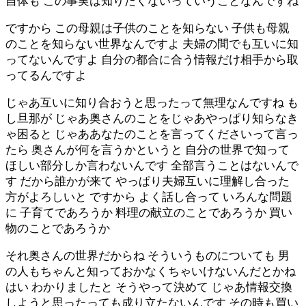
自体も この事実は知りたくないっていうことなんですね
ですから この母親は子供のことを知らない 子供も母親
のことを知らない世界なんですよ 夫婦の間でも互いに知
ってないんですよ 自分の都合に合う情報だけ相手から取
ってるんですよ
じゃあ互いに知り合おうと思ったって無理なんですね も
し旦那が じゃあ奥さんのことをじゃあやっぱり知らなき
ゃ困ると じゃああなたのことを言ってくださいって言っ
たら 奥さんが何を言うかというと 自分の世界で知って
ほしい部分しか言わないんです 全部言うことはないんで
す だから誰かが来て やっぱり夫婦互いに理解し合った
方がよろしいと ですから よく話し合って いろんな問題
に 子育てであろうか 料理の献立のことであろうか 買い
物のことであろうか
それ奥さんの世界だからね そういうものについても 男
の人もちゃんと知っておかなくちゃいけないんだとかね
はい わかりましたと そうやって決めて じゃあ情報交換
しようと思ったっても成り立たないんです その時も買い