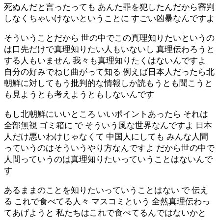
死ぬんだと言ったっても あんた罪を犯したんだから審判
しなくちゃいけないということに すごい凶暴なんですよ
そういうことだから 世の中でこの真理知りたいというの
は口先だけで真理知りたい人もいないし 真理伝わろうと
する人もいません 我々も真理知りたくはないんですよ
自分の好みでねじ曲がって知る 例えば日本人だったら北
朝鮮に対してもう批判的な情報しか読もうとも聞こうと
も見ようとも考えようともしないんです
もし北朝鮮にいいところ いいポイントあったら それは
全部無視 ゴミ箱に で そういう風な世界なんですよ 日本
人だけ悪いわけじゃなくて 中国人にしても みんな人間
っていうのはそういうやり方なんですよ だから世の中で
人間っていうのは真理知りたいっていうことはないんで
す
あるままのことを知りたいっていうことはない で 伝え
る これで食べてる人々 マスコミという 全然真理伝わっ
てあげようと 私たちはこれで食べてるんではないかと