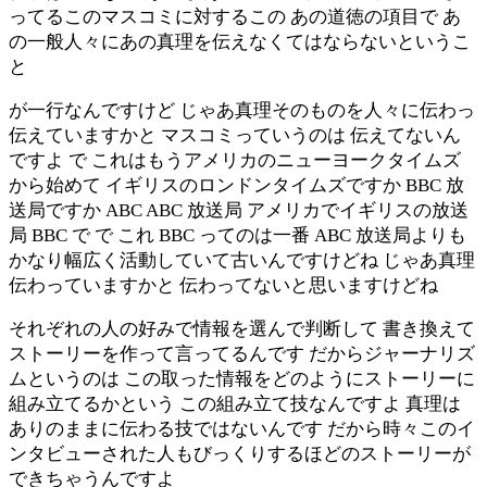
ってるこのマスコミに対するこの あの道徳の項目で あ
の一般人々にあの真理を伝えなくてはならないというこ
と
が一行なんですけど じゃあ真理そのものを人々に伝わっ
伝えていますかと マスコミっていうのは 伝えてないん
ですよ で これはもうアメリカのニューヨークタイムズ
から始めて イギリスのロンドンタイムズですか BBC 放
送局ですか ABC ABC 放送局 アメリカでイギリスの放送
局 BBC で で これ BBC ってのは一番 ABC 放送局よりも
かなり幅広く活動していて古いんですけどね じゃあ真理
伝わっていますかと 伝わってないと思いますけどね
それぞれの人の好みで情報を選んで判断して 書き換えて
ストーリーを作って言ってるんです だからジャーナリズ
ムというのは この取った情報をどのようにストーリーに
組み立てるかという この組み立て技なんですよ 真理は
ありのままに伝わる技ではないんです だから時々このイ
ンタビューされた人もびっくりするほどのストーリーが
できちゃうんですよ