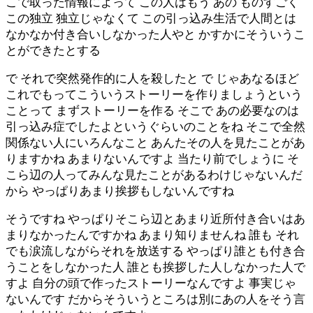
こで取った情報によって この人はもう あの ものすごく
この独立 独立じゃなくて この引っ込み生活で人間とは
なかなか付き合いしなかった人やと かすかにそういうこ
とができたとする
で それで突然発作的に人を殺したと で じゃあなるほど
これでもってこういうストーリーを作りましょうという
ことって まずストーリーを作る そこで あの必要なのは
引っ込み症でしたよというぐらいのことをね そこで全然
関係ない人にいろんなこと あんたその人を見たことがあ
りますかね あまりないんですよ 当たり前でしょうに そ
こら辺の人ってみんな見たことがあるわけじゃないんだ
から やっぱりあまり挨拶もしないんですね
そうですね やっぱりそこら辺とあまり近所付き合いはあ
まりなかったんですかね あまり知りませんね 誰も それ
でも涙流しながらそれを放送する やっぱり誰とも付き合
うことをしなかった人 誰とも挨拶した人しなかった人で
すよ 自分の頭で作ったストーリーなんですよ 事実じゃ
ないんです だからそういうところは別にあの人をそう言