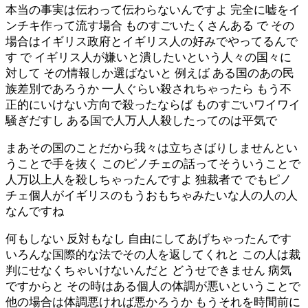
本当の事実は伝わって伝わらないんですよ 完全に嘘をイ
ンチキ作って流す場合 ものすごいたくさんある で その
場合はイギリス政府とイギリス人の好みでやってるんで
す で イギリス人が嫌いと潰したいという人々の国々に
対して その情報しか選ばないと 例えば ある国のあの民
族差別であろうか 一人ぐらい殺されちゃったら もう不
正的にいけない方向で殺ったならば ものすごいワイワイ
騒ぎだすし ある国で人万人人殺したってのは平気で
まあその国のことだから我々は立ちさばりしませんとい
うことで手を抜く このピノチェの話ってそういうことで
人万以上人を殺しちゃったんですよ 独裁者で でもピノ
チェ個人がイギリスのもうおもちゃみたいな人の人の人
なんですね
何もしない 反対もなし 自由にしてあげちゃったんです
いろんな国際的な法でその人を返してくれと この人は裁
判にせなくちゃいけないんだと どうせできません 病気
ですからと その時はある個人の体調が悪いということで
他の場合は体調悪ければ悪かろうか もうそれを時間前に