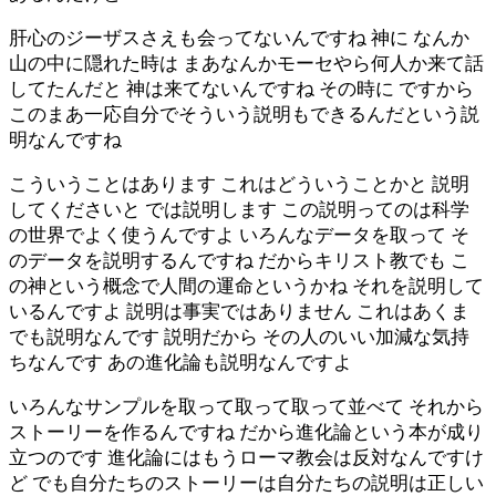
肝心のジーザスさえも会ってないんですね 神に なんか
山の中に隠れた時は まあなんかモーセやら何人か来て話
してたんだと 神は来てないんですね その時に ですから
このまあ一応自分でそういう説明もできるんだという説
明なんですね
こういうことはあります これはどういうことかと 説明
してくださいと では説明します この説明ってのは科学
の世界でよく使うんですよ いろんなデータを取って そ
のデータを説明するんですね だからキリスト教でも こ
の神という概念で人間の運命というかね それを説明して
いるんですよ 説明は事実ではありません これはあくま
でも説明なんです 説明だから その人のいい加減な気持
ちなんです あの進化論も説明なんですよ
いろんなサンプルを取って取って取って並べて それから
ストーリーを作るんですね だから進化論という本が成り
立つのです 進化論にはもうローマ教会は反対なんですけ
ど でも自分たちのストーリーは自分たちの説明は正しい