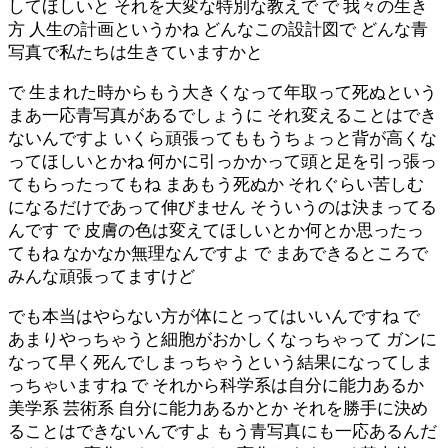
してほしいと それを大変な特別な教えで で 我々の生き
方 人生の計画というかね どんなこの設計図で どんな青
写真で私たちは生きていますかと
で 生まれた時からもう大きくなって年取って死ぬという
まあ一応青写真があるでしょうに それ変えることはでき
ないんですよ いくら頑張ってももうちょっと背が高くな
ってほしいとかね 何かに引っかかって頭と足を引っ張っ
てもらったってもね まあもう死ぬか それぐらい苦しむ
になるだけであって伸びません そういうのは決まってる
んです で 皮膚の色は変えてほしいとか何とか思ったっ
てもね なかなか無理なんですよ で まあできるところで
みんな頑張ってますけど
でも本当はやらない方が体にとってはいいんですね で
あまりやっちゃうと細胞がおかしくなっちゃって ガンに
なって早く死んでしまっちゃうという結果になってしま
っちゃいますね で それから科学系は自分に能力あるか
美学系 芸術系 自分に能力あるかとか それを勝手に決め
ることはできないんですよ もう青写真にも一応あるんだ