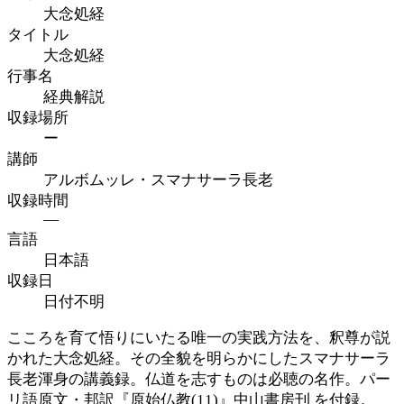
大念処経
タイトル
大念処経
行事名
経典解説
収録場所
ー
講師
アルボムッレ・スマナサーラ長老
収録時間
—
言語
日本語
収録日
日付不明
こころを育て悟りにいたる唯一の実践方法を、釈尊が説
かれた大念処経。その全貌を明らかにしたスマナサーラ
長老渾身の講義録。仏道を志すものは必聴の名作。パー
リ語原文・邦訳『原始仏教(11)』中山書房刊 を付録。