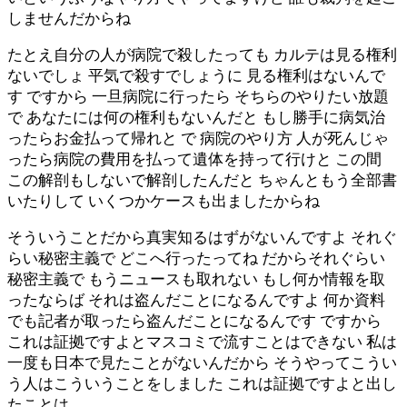
しませんだからね
たとえ自分の人が病院で殺したっても カルテは見る権利
ないでしょ 平気で殺すでしょうに 見る権利はないんで
す ですから 一旦病院に行ったら そちらのやりたい放題
で あなたには何の権利もないんだと もし勝手に病気治
ったらお金払って帰れと で 病院のやり方 人が死んじゃ
ったら病院の費用を払って遺体を持って行けと この間
この解剖もしないで解剖したんだと ちゃんともう全部書
いたりして いくつかケースも出ましたからね
そういうことだから真実知るはずがないんですよ それぐ
らい秘密主義で どこへ行ったってね だからそれぐらい
秘密主義で もうニュースも取れない もし何か情報を取
ったならば それは盗んだことになるんですよ 何か資料
でも記者が取ったら盗んだことになるんです ですから
これは証拠ですよとマスコミで流すことはできない 私は
一度も日本で見たことがないんだから そうやってこうい
う人はこういうことをしました これは証拠ですよと出し
たことは