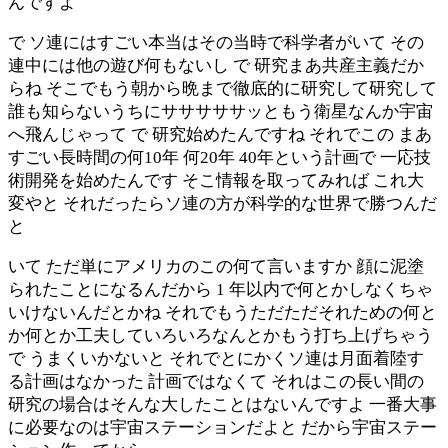
んですよ
で ソ連にはすごい本当はその当時で科学者がいて その
連中には他の遊び何もないし で 研究まあ共産主義だか
らね そこでもう朝から晩まで徹底的に研究して研究して
誰も知らないうちにサササササッともう衛星なんか宇宙
へ飛んじゃって で 研究始めたんですね それでこの まあ
すごい長時間の何10年 何20年 40年という計画で 一応技
術開発を始めたんです そこ情報を取ってみれば これ大
変やと それだったらソ連の方が科学的な世界で勝つんだ
と
いて ただ単にアメリカのこの何て言いますか 顔に泥塗
られたことになるんだから 1 年以内で何とかしなくちゃ
いけないんだとかね それでもうただただそれための何と
か何とか工夫していろいろなんとかもう打ち上げちゃう
で うまくいかないと それでとにかくソ連は月面着陸す
る計画はなかった 計画ではなくて それはこの長い間の
研究の場合はそんな大したことはないんですよ 一番大事
に必要なのは宇宙ステーションだよと だから宇宙ステー