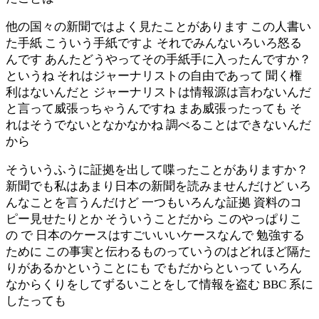
他の国々の新聞ではよく見たことがあります この人書い
た手紙 こういう手紙ですよ それでみんないろいろ怒る
んです あんたどうやってその手紙手に入ったんですか？
というね それはジャーナリストの自由であって 聞く権
利はないんだと ジャーナリストは情報源は言わないんだ
と言って威張っちゃうんですね まあ威張ったっても そ
れはそうでないとなかなかね 調べることはできないんだ
から
そういうふうに証拠を出して喋ったことがありますか？
新聞でも私はあまり日本の新聞を読みませんだけど いろ
んなことを言うんだけど 一つもいろんな証拠 資料のコ
ピー見せたりとか そういうことだから このやっぱりこ
の で 日本のケースはすごいいいケースなんで 勉強する
ために この事実と伝わるものっていうのはどれほど隔た
りがあるかということにも でもだからといって いろん
なからくりをしてずるいことをして情報を盗む BBC 系に
したっても