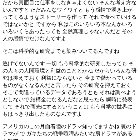
だから真面目に仕事をしなきゃよくない そんな考え方な
いんですと ただみんなワイワイと もう感情で湧き上が
ってくるようなストーリーを作って それで食べていける
ではないかと ですから 私はこのいろいろ本なんかいろ
いろいくらあったっても 全然真理じゃないんだと その
人の感情でだけなんですよ
そこは科学的な研究までも染みついてるんですね
逃げてないんです 一切 もう科学的な研究したっても そ
の人々の人間環境と利益のこととかね だからいろんな研
究は抑えておく 利益にならないと 今まで儲かっている
ものがなくなるんだと言ったら その研究を抑えておく
そこで間違っているデータであろうとも それは調べよう
としないで 結構金になるんだなと思ったら 瞬時に発表
して それで商売にするということは もう科学の世界に
もはっきり出したものなんですよ
アメリカのこの月面着陸のドラマ知ってますかね 裏のド
ラマが で ガキたちの戦争喧嘩みたいな裏ドラマがある