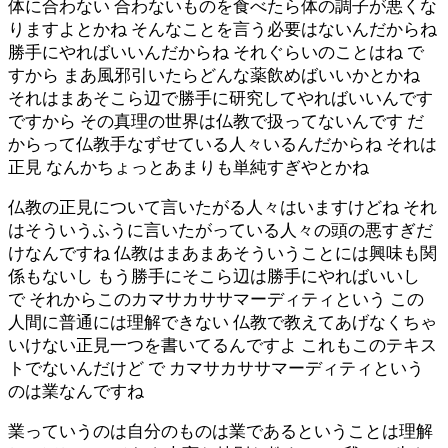
体に合わない 合わないものを食べたら体の調子が悪くな
りますよとかね そんなことを言う必要はないんだからね
勝手にやればいいんだからね それぐらいのことはね で
すから まあ風邪引いたらどんな薬飲めばいいかとかね
それはまあそこら辺で勝手に研究してやればいいんです
ですから その真理の世界は仏教で扱ってないんです だ
からって仏教手なずせている人々いるんだからね それは
正見 なんかちょっとあまりも単純すぎやとかね
仏教の正見について言いたがる人々はいますけどね それ
はそういうふうに言いたがっている人々の頭の悪すぎだ
けなんですね 仏教はまあまあそういうことには興味も関
係もないし もう勝手にそこら辺は勝手にやればいいし
で それからこのカマサカササマーディティという この
人間に普通には理解できない 仏教で教えてあげなくちゃ
いけない正見一つを書いてるんですよ これもこのテキス
トでないんだけど で カマサカササマーディティという
のは業なんですね
業っていうのは自分のものは業であるということは理解