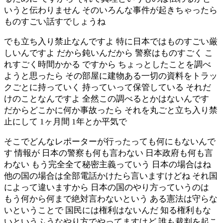
いうと伝わりません そのいろんな事件が起きちゃったら
ものすごい話すでしょうね
でも立ち入り禁止なんですよ 特に日本ではものすごい厳
しいんですよ だから鈍いんだから 警察はものすごく こ
れすごく時間かかる ですから ちょっとしたことを調べ
ようと思ったら その部屋に建物ある一切の資料をトラッ
クごとに持っていく 持っていって保管している それだ
けのことなんですよ 全然この調べるとかはないんです
だからどこかに何か事故ったら それを丸ごと立ち入り禁
止にして 1ヶ月間 1年とか平気で
そこでどんなレポーターが行ったっても何にもないんで
す 情報が 日本の警察も何も言わない 日本政府も何も言
わない もう完全全て秘密主義っていう 日本の場合はね
他の国の場合は全部電話かけたら言いますけどね それ国
によって違いますから 日本の国のやり方っていうのは
もう何から何まで絶対言わないという ある憲法は守らな
いということで 国民には権利はないんだ 知る権利もな
いというふうなやり方でやってますけど 誰も裁判を起こ