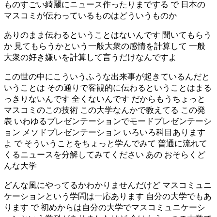
ものすごい綺麗にニュース作ったりまでする で 日本の
マスコミが伝わっているものはどういうものか
ありのまま伝わるということはないんです 聞いてもらう
か 見てもらうかという一般大衆の感情を計算して 一般
大衆の好き嫌いを計算して言うだけなんですよ
この世の中にこういうふうな出来事が起きているんだと
いうことは その通りで客観的に伝わるということはまる
っきりないんです 全くないんです だからもうちょっと
マスコミのこの技術 この大学なんかで教えてる この発
表 いわゆるプレゼンテーションでモードプレゼンテーシ
ョン メソドプレゼンテーション いろいろ科目あります
よ で そういうことをちょっと学んでみて 普通に流れて
くるニュースを分解してみてください あの おそらくど
んな大学
どんな風にやってるかわかりませんだけど マスコミュニ
ケーションという学問は一応あります 自分の大学でもあ
ります で 初めからは自分の大学でマスコミュニケーシ