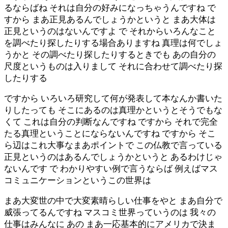
るならばね それは自分の好みになっちゃうんですね で
すから まあ正見あるんでしょうかというと まあ大体は
正見というのはないんですよ で それからいろんなこと
を調べたり探したりする場合ありますね 真理は何でしょ
うかと その調べたり探したりするときでも あの自分の
尺度というものは入りまして それに合わせて調べたり探
したりする
ですから いろいろ研究して何が発表して本なんか書いた
りしたっても そこにあるのは真理かというとそうでもな
くて これは自分の判断なんですね ですから それで完全
たる真理ということにならないんですね ですから そこ
ら辺はこれ大事なまあポイントで この仏教で言っている
正見というのはあるんでしょうかというと あるわけじゃ
ないんです で わかりやすい例で言うならば 例えばマス
コミュニケーションというこの世界は
まあ大変世の中で大変素晴らしい仕事をやと まあ自分で
威張ってるんですね マスコミ世界っていうのは 我々の
仕事はみんなに あの まあ一応基本的にアメリカで決ま