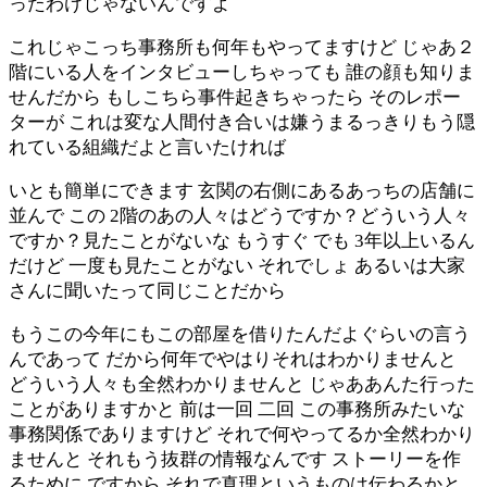
ったわけじゃないんですよ
これじゃこっち事務所も何年もやってますけど じゃあ２
階にいる人をインタビューしちゃっても 誰の顔も知りま
せんだから もしこちら事件起きちゃったら そのレポー
ターが これは変な人間付き合いは嫌うまるっきりもう隠
れている組織だよと言いたければ
いとも簡単にできます 玄関の右側にあるあっちの店舗に
並んで この 2階のあの人々はどうですか？どういう人々
ですか？見たことがないな もうすぐ でも 3年以上いるん
だけど 一度も見たことがない それでしょ あるいは大家
さんに聞いたって同じことだから
もうこの今年にもこの部屋を借りたんだよぐらいの言う
んであって だから何年でやはりそれはわかりませんと
どういう人々も全然わかりませんと じゃああんた行った
ことがありますかと 前は一回 二回 この事務所みたいな
事務関係でありますけど それで何やってるか全然わかり
ませんと それもう抜群の情報なんです ストーリーを作
るために ですから それで真理というものは伝わるかと