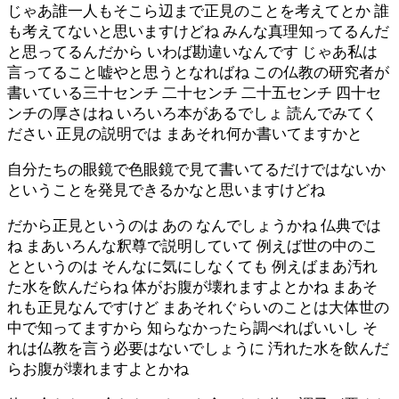
じゃあ誰一人もそこら辺まで正見のことを考えてとか 誰
も考えてないと思いますけどね みんな真理知ってるんだ
と思ってるんだから いわば勘違いなんです じゃあ私は
言ってること嘘やと思うとなればね この仏教の研究者が
書いている三十センチ 二十センチ 二十五センチ 四十セ
ンチの厚さはね いろいろ本があるでしょ 読んでみてく
ださい 正見の説明では まあそれ何か書いてますかと
自分たちの眼鏡で色眼鏡で見て書いてるだけではないか
ということを発見できるかなと思いますけどね
だから正見というのは あの なんでしょうかね 仏典では
ね まあいろんな釈尊で説明していて 例えば世の中のこ
とというのは そんなに気にしなくても 例えばまあ汚れ
た水を飲んだらね 体がお腹が壊れますよとかね まあそ
れも正見なんですけど まあそれぐらいのことは大体世の
中で知ってますから 知らなかったら調べればいいし そ
れは仏教を言う必要はないでしょうに 汚れた水を飲んだ
らお腹が壊れますよとかね