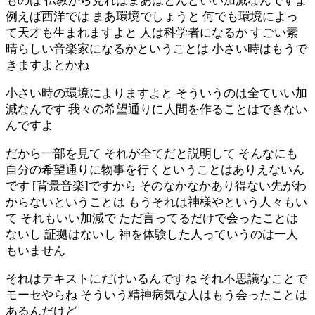
ものは 仏教から見ればまあほとんどいい加減なんですよ
例えば西洋では まあ環境でしょうと 何でも環境によっ
て天才も生まれますよと 人は科学者になるか すごい素
晴らしい音楽家になるかということは 小さい時はもうで
きますよとかね
小さい時の環境によりますよと そういうのは全ていい加
減なんです 我々の希望通りに人間を作ることはできない
んですよ
だから一部を見て それが全てだと説明して そんなにも
自分の希望通りに物事を行くということはありえないん
です [背景音楽]ですから そのなかなかあり得ない先がわ
からないということは もうそれは神様やという人々もい
て それもいい加減で ただ言ってるだけで会ったことは
ないし 証拠はないし 神を体験した人っていうのは一人
もいません
それはテキストにだけいるんですね それ不思議なことで
モーセやらね そういう精神病気な人はもう会ったことは
あるんだけど