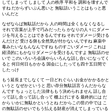
してしまって しまして 人の秩序 平和を 調和を壊すんで
すね だからずいぶん悪いと 無駄話いうことはもっと悪
いんだと
なぜならば無駄話だから 人の時間は全くもなくなるし
それで言葉が上手で巧みだったら かなりの人々にダメー
ジを与えることはできるんですね それでダメージ受ける
んだけど 受ける側も全然気が付かないんですね 麻薬中
毒みたいなもんなんですね ものすごいダメージ これは
経済的にもかなりダメージを受けるんですよ 無駄話のせ
いで このいろいろ会議やらいろんな話し合いになってく
ると 何日何日もかかる 国会にしたっても四十五日間で
したっけ
もう延長までしなくて 一日どれぐらいお金がかかるかと
いうと なぜかというと 思い存分無駄話言うんだからな
んです ちょっとした法律ももう決められません 話し合
って話し合って話し合って 棚上げにする 最終的には だ
から いかに無駄かというとね だからこの世の中では こ
の無駄話のせいでもう払える財産が消えてしまっている