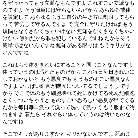
を守ったってもう立派なもんですよ これすごい立派なも
のですよ そう簡単には守らないんだから あらゆる戒律
を設定して あらゆるふうに自分の生き方に制限してもら
って 苦労して守るんですよ で 完全に守りたければ もう
煩悩をなくさなくちゃいけない 無知をなくさなくちゃい
けない 無知だから罪を犯しているんですね だからそう
簡単ではないんですね 無知がある限りは もうキリがな
いんですね
これはもう体をきれいにすることと同じことなんですよ
体っていうのは汚れたものだから これ毎日毎日きれいに
しておかないと もう悪臭でも もうものすごい悪臭なん
ですよ いっぱい細菌が隅々についてるでしょうし です
から そこで体のもう細胞壊れて死にかけてる死んだ細胞
とくっついちゃうと ものすごい恐ろしい悪臭が出てくる
だから毎日毎日洗って洗って洗って洗って もう服まで汚
れますよ 着たら それぐらい体っていうのは汚いものな
んですね
そこでキリがありますかと キリがないんですよ 死ぬま