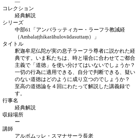
—
コレクション
経典解説
シリーズ
中部61「アンバラッティカー・ラーフラ教誡経
（Ambalaṭṭhikarāhulovādasuttaṃ）」
タイトル
釈迦牟尼仏陀が実の息子ラーフラ尊者に説かれた経
典です。いま私たちは、時と場合に合わせてご都合
主義で「道徳」を使い分けてはいないでしょうか？
一切の行為に適用できる、自分で判断できる、疑い
のない道徳はどのように成り立つのでしょうか？
至高の道徳論を４回にわたって解説した講義録で
す。
行事名
経典解説
収録場所
ー
講師
アルボムッレ・スマナサーラ長老