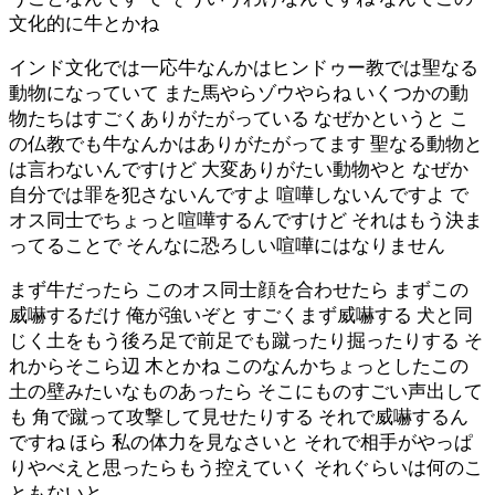
文化的に牛とかね
インド文化では一応牛なんかはヒンドゥー教では聖なる
動物になっていて また馬やらゾウやらね いくつかの動
物たちはすごくありがたがっている なぜかというと こ
の仏教でも牛なんかはありがたがってます 聖なる動物と
は言わないんですけど 大変ありがたい動物やと なぜか
自分では罪を犯さないんですよ 喧嘩しないんですよ で
オス同士でちょっと喧嘩するんですけど それはもう決ま
ってることで そんなに恐ろしい喧嘩にはなりません
まず牛だったら このオス同士顔を合わせたら まずこの
威嚇するだけ 俺が強いぞと すごくまず威嚇する 犬と同
じく土をもう後ろ足で前足でも蹴ったり掘ったりする そ
れからそこら辺 木とかね このなんかちょっとしたこの
土の壁みたいなものあったら そこにものすごい声出して
も 角で蹴って攻撃して見せたりする それで威嚇するん
ですね ほら 私の体力を見なさいと それで相手がやっぱ
りやべえと思ったらもう控えていく それぐらいは何のこ
ともないと