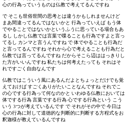
心の行為っていうものは仏教で考えてるんですね
で そこも世俗世間の思考とは違うかもしれませんけど
まあ間違ってるんではないかと 行為っていえば もう体
でやることではないかというふうに思っている場合もあ
るし しかし仏教では言葉で喋ることも行為ですよと言っ
てるし カンマと言うんですね で 体でやることも行為だ
と言ってるんですね それから心で考えることも行為だと
仏教では言ってるんですね だからそこら辺ははっきりし
た方がいいんですね 私たちは何考えたっても それはそ
れですごく自由なんです
仏教ではこういう風にあるんだよとちょっとだけでも覚
えておけば すごくありがたいことなんですね それでこ
の心でする行為って何なのかと いわゆる仏教においては
体でする行為 言葉でする行為 心でする行為という こう
いう 3つが考えているんです で それがその中で 今日は
心の行為に対して道徳的な判断的に判断する方程式をお
釈迦様が教えているんですね