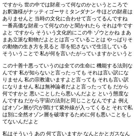
ですから 世の中では財産って何なのかというところで
お釈迦様がナッティゴーサミタンダナン 牛ほどの財産は
ありませんと 当時の文化に合わせて言ってるんですね
一番高価な財産って何なのかと聞かれたら それは牛です
よと ですから そういう文化的にこの牛 ゾウとかね まあ
まあ立派な動物だよととは言っていることは やっぱりそ
の動物の生き方を見ると 罪を犯さないで生活している
そういうことで 私が何を言いたがっていますかというと
この十善十悪っていうのは全ての生命に 機能する法則な
んです 私が知らないと言ったっても それは言い訳にな
りません 私の宗教違いますよと言っても それも言い訳
になりません 私は無神論者だよと言ったっても だから
何ですかと 悪いことしたら悪いんだよと という態度な
んですね だから宇宙の法則と同じことなんですよ 例え
ばオゾン層が穴が開けて紫外線が入ってくると それで私
は別に全然オゾン層を破壊するために何も悪いことをし
てないんだよと
私はそういう あの 何て言いますか なんとかとガスなん