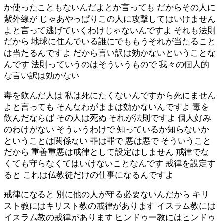
か使ったこともないんだよとか言っても だからその人に
紫外線が じゃあやっぱりこの人に攻撃してはいけません
よと言って逃げていくわけじゃないんですよ それも法則
だから 地球に住んでいる誰にでももうそれが当たること
は当たるんですよ だから言い訳は効かないということな
んです 法則っていうのはそういうもので 我々の個人的
な言い訳は効かない
毒を飲んだ人は 私は死にたくないんですから死にません
よと言っても そんなわがままは効かないんですよ 毒を
飲んだならば その人は死ぬ それが法則ですよ 個人好み
のわけがない そういうわけで 知っているか知らないか
ということは関係ない 罪は罪で 悪は悪で そういうこと
だから 重善重悪は戒律として設定はしません 戒律でな
くても守らなくてはいけないことなんです 戒律を設定す
ると これは仏教徒だけの仕事になるんですよ
戒律になると 別に他の人が守る必要ないんだから キリ
スト教にはキリスト教の戒律があります イスラム教には
イスラム教の戒律があります ヒンドゥー教にはヒンドゥ