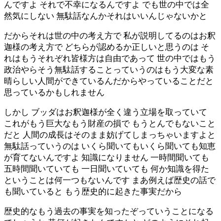
んですよ それで不幸になるんですよ でも世の中では全
然気にしない 無駄話なんかそれはいいんじゃないかと
だからそれは世の中の考え方で 私が説明してるのはお釈
迦様の考え方で どちらが認めるか正しいと思うのは そ
れはもうそれぞれ皆様方は自由であって 世の中ではもう
政治やらそう無駄話することっていうのはもう大変な素
晴らしい人間ができているんだからやっていることだと
思っているかもしれません
しかし ブッダはお釈迦様が全く違う立場を取っていて
これがもう巨大なもう財産の損で もうとんでもないこと
だと 人間の成長はそのまま妨げてしまっちゃいますよと
無駄話っていうのは いくら聞いてもいくら聞いても知恵
が育てないんですよ 知識になりません 一時間聞いても
五時間聞いていても 一日聞いていても 何か知識を得た
ということは何一つもないんです まあ例えば歴史の話で
も聞いていると もう歴史的に起きた事実だから
歴史的なもう過去の事実を知ったぞっていうことになる