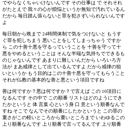
でやらなくちゃいけないんです その仕事は で それそれ
がたとえで 我々の心が煩悩というか無知で汚れているん
だから 毎日踏ん張らないと罪を犯さずいられないんです
よ
毎日朝から晩まで 24時間体制で気をつけないと もうす
ぐ罪を犯しちまう 悪いことをしてしまっちゃう ですか
ら この十善十悪を守るっていうことを 十善を守って十
悪をやめるということは そんな半端な気持ちでできるも
のじゃないんです あまりに難しいんだから いろいろ方
法が まあ戒律として出ているんですよ だから戒律の狙
いというか もう目的はこの十善十悪を守ってもらうこと
それが仏教の基本的な善と悪という項目ですね
善は何ですか？悪は何ですか？で言えば この 10項目に
なるんです その中で この順番 リストはどのようにでき
たかというと 体 言葉 心という身 口 意という順番なんで
すね そこで なんでその順番にしたかというと この罪の
重さがこの軽いところから重いところまで いわゆるこの
上り順番なんです 上り順番で言ってるんです 上り順番