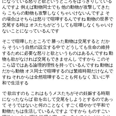
になっている怒りと欲というところをはっきりしている
んですよ 例えば動物同士でも 他の動物が攻撃してきた
ら こちらの動物も攻撃しなくちゃいけないんですよ そ
の場合はそちらは怒りで喧嘩するんですね 動物の世界で
交尾する時は オスたちがどうしても喧嘩しなくちゃいけ
ないことになっているんです
そこで喧嘩したところで 勝った動物は交尾すると だか
ら そういう自然の設立する中で どうしても生命の維持
するために必要な怒りと欲というものはあるんですね 動
物も欲がなければ交尾もできませんし ですから このそ
こら辺ではある論理的理性を持っているんですね 動物は
だから動物 オス同士で喧嘩するのは繁殖時期だけなんで
すね それからは全然喧嘩することも何もなく 互いに平
和で生活する
で 欲出すのも これはもうメスたちがその妊娠する時期
になったならば 欲を出して交尾をしようとするのであっ
て そうではないと何のことなく すごく穏やかで平和で
動物たちは生活しているんですよ ですから ものすごい