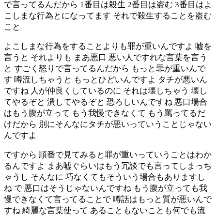
で言ってるんだから 1番目は殺生 2番目は盗む 3番目はよ
こしまな行為とになってます それで殺生することを盗む
こと
よこしまな行為をすることよりも罪が重いんですよ 嘘を
言うと それよりも まあ悪口 悪い人ですれな言葉を言う
と すごく怒りで言ってるんだから もっと罪が重いんで
す 噂流しちゃうと もっとひどいんですよ タチが悪いん
ですね 人が仲良くしているのに それは壊しちゃう 壊し
てやるぞと 潰してやるぞと 恐ろしいんですね 悪口場合
はもう腹が立って もう我慢できなくて もう罵ってるだ
けだから 別にそんなにタチが悪いっていうことじゃない
んですよ
ですから 順番で見てみると罪が重いっていうことはわか
るんですよ まあ嘘ぐらいはもう冗談でも言ってしまっち
ゃうし そんなに 巧なくてもそういう場合もありますし
ね で 悪口はそうじゃないんですね もう腹が立っても我
慢できなくて言ってることで 噂話はもっと質が悪いんで
すね 綺麗な言葉使って あることもないことも何でも流