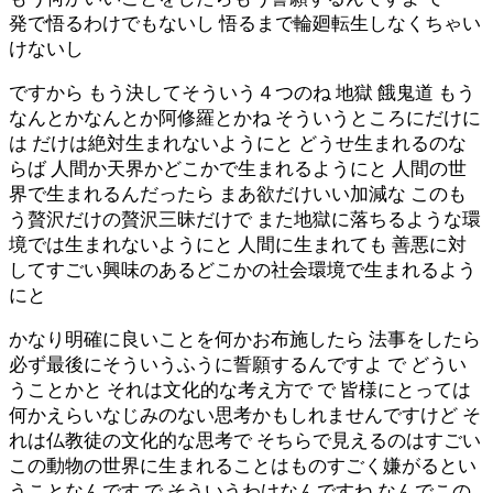
発で悟るわけでもないし 悟るまで輪廻転生しなくちゃい
けないし
ですから もう決してそういう４つのね 地獄 餓鬼道 もう
なんとかなんとか阿修羅とかね そういうところにだけに
は だけは絶対生まれないようにと どうせ生まれるのな
らば 人間か天界かどこかで生まれるようにと 人間の世
界で生まれるんだったら まあ欲だけいい加減な このも
う贅沢だけの贅沢三昧だけで また地獄に落ちるような環
境では生まれないようにと 人間に生まれても 善悪に対
してすごい興味のあるどこかの社会環境で生まれるよう
にと
かなり明確に良いことを何かお布施したら 法事をしたら
必ず最後にそういうふうに誓願するんですよ で どうい
うことかと それは文化的な考え方で で 皆様にとっては
何かえらいなじみのない思考かもしれませんですけど そ
れは仏教徒の文化的な思考で そちらで見えるのはすごい
この動物の世界に生まれることはものすごく嫌がるとい
うことなんです で そういうわけなんですね なんでこの