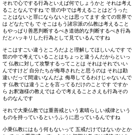
それで心でする行為といえば何でしょうかと それは考え
ることなんですね で 世の中では考えることはどうった
ことはないと罪にならないとは思ってます 全ての世界で
は どなたでも で そこはもう諸宗派の仏教は考えること
もやっぱり善悪判断するべき道徳的な判断するべき行為
だとハッキリした行為として見ているんですね
そこはすごい違うところだよと理解してほしいんです で
世の中で考えていることはちょっと違うんだからといっ
て 仏教に対して攻撃するってことは それはそれでいい
んですけど 自分たちが侮辱されたと思うのは それは勘
違いだって間違いなんだよ 侮辱してるわけじゃないんで
す 仏教では違うことを言ってるだけのことです ですか
ら お釈迦様の教えでは 心で考えることさえも行為その
ものなんです
それで大乗仏教では重善戒という素晴らしい戒律という
ものを持っているというふうに思っているんですね
小乗仏教にはもう何もないって 五戒だけではないかとか