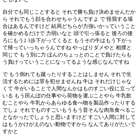
自分でも同じことすると それで勝ち負け決めませんだか
ら それでもう顔を合わせちゃうんですよ で 怪我する場
合はあるんですけど 結局どちらが力強いかっていうこと
を確かめるだけで 力弱いなと 頭で引っ張ると 後ろの後
ろにもう2 3歩下がってくると もうその牛はもう下がっ
て帰っていっちゃうんですね やっぱりダメやと 相撲と
同じで もう別に力 ほんのちょっとのことで負けたらも
う負けっていうことになってるような感じなんですね
で もう倒れても蹴ったりすることはしません それで生
活するためには罪を犯せませんね 牛は それだけじゃな
くて 牛がいることで人間なんかはものすごい役に立って
いる もう田んぼの仕事やら荷物を運ぶことやら 牛乳飲
むことやら 牛乳からあらゆる食べ物を製品作ったりする
でしょ それでものすごいもうもう昔そんな肉魚食べるこ
となかったでしょうと思いますけど すごい人間に対して
はもうかけがえのない動物ですから なんてありがたいで
すかと