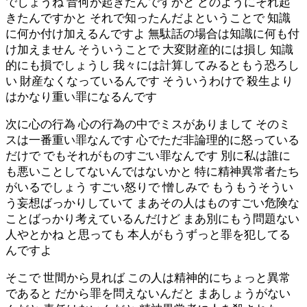
でしょうね 昔何が起きたんですかと どのようにそれ起
きたんですかと それで知ったんだよということで 知識
に何か付け加えるんですよ 無駄話の場合は知識に何も付
け加えません そういうことで 大変財産的には損し 知識
的にも損でしょうし 我々には計算してみるともう恐ろし
い 財産なくなっているんです そういうわけで 殺生より
はかなり重い罪になるんです
次に心の行為 心の行為の中でミスがありまして そのミ
スは一番重い罪なんです 心でただ非論理的に怒っている
だけで でもそれがものすごい罪なんです 別に私は誰に
も悪いことしてないんではないかと 特に精神異常者たち
がいるでしょう すごい怒りで 憎しみで もうもうそうい
う妄想ばっかりしていて まあその人はものすごい危険な
ことばっかり考えているんだけど まあ別にもう問題ない
人やとかね と思っても 本人がもうずっと罪を犯してる
んですよ
そこで 世間から見れば この人は精神的にちょっと異常
であると だから罪を問えないんだと まあしょうがない