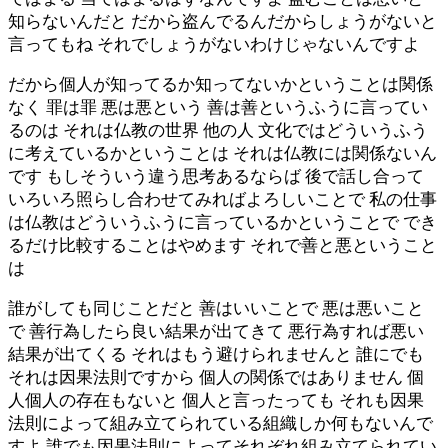
知らないんだと だから盗んでるんだからしょうがないと
言ってもね それでしょうがないわけじゃないんですよ
だから個人が知ってるか知ってないかということは関係
なく 罪は罪 悪は悪という 善は善というふうに言ってい
るのは それは仏教の世界 他の人 文化ではどういうふう
に考えているかということは それは仏教には関係ないん
です もしそういう違う思考あるならば 後で話し合って
いろいろ照らし合わせてみればよろしいことで 私の仕事
は仏教はどういうふうに言っているかということで でき
るだけ比較することはやめます それで善と悪ということ
は
誰がしても同じことだと 善はいいことで 悪は悪いこと
で 善行為したら良い結果が出てきて 悪行為すれば悪い
結果が出てくる それはもう避けられませんと 誰にでも
それは因果法則ですから 個人の関係ではありません 個
人個人の存在もないと 個人と言ったっても それも因果
法則によって組み立てられている組織しか何もないんで
すよ 誰でも因果法則によってそれぞれ組み立てられてい