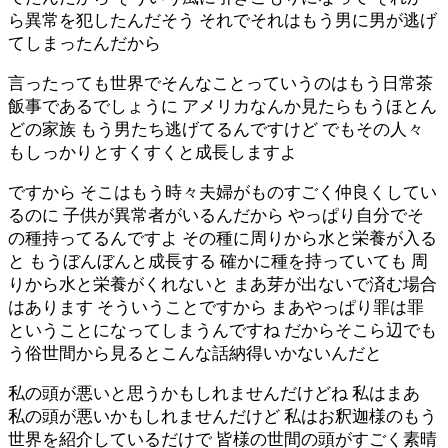
ら異常を犯したんだそう それでそれはもう男に男が逃げ
てしまったんだから
言ったっても世界でそんなことっていうのはもう日常茶
飯事であるでしょうに アメリカなんか見たらもうほとん
どの家族 もう男たち逃げてるんですけど でもその人々
もしっかりとすくすくと成長しますよ
ですから そこはもう時々夫婦がものすごく仲良くしてい
るのに 子供が異常者がいるんだから やっぱり自分でそ
の種持ってるんですよ その種に周りから水と栄養が入る
と もうぼんぼんと成長する 確かに種を持っていても 周
りから水と栄養がくれないと まあ芽が出ないで済む場合
はあります そういうことですから まあやっぱり罪は罪
ということになってしまうんですね だからそこら辺でも
う俗世間から見るとこんな話納得いかないんだと
私の頭が悪いと思うかもしれませんだけどね 私はまあ
私の頭が悪いかもしれませんだけど 私はお釈迦様のもう
世界を紹介しているだけで 皆様の世間の頭がすごく素晴