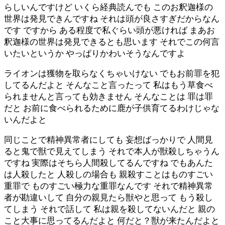
らしいんですけど いくら経典読んでも このお釈迦様の
世界は発見できんですね それは頭が良さすぎだからなん
です ですから ある程度で私ぐらい頭が悪ければ まあお
釈迦様の世界は発見できるとも思います それでこの何言
いたいというか やっぱりかわいそうなんですよ
ライオンは獲物を取らなくちゃいけない でもお前罪を犯
してるんだよと そんなこと言ったって 私はもう草食べ
られませんと言っても効きません そんなことは 罪は罪
だと お前に食べられるために鹿が子供育てるわけじゃな
いんだよと
同じことで精神異常者にしても 妄想ばっかりで 人間見
ると鬼で獣で見えてしまう それで本人が獣殺しちゃうん
ですね 実際はそちら人間殺してるんですね でもあんた
は人殺したと 人殺しの場合も 親殺すことはものすごい
重罪で ものすごい極力な重罪なんです それで精神異常
者が勘違いして 自分の親見たら獣やと思って もう殺し
てしまう それで話して 私は親を殺してないんだと 親の
こと大事に思ってるんだよと 何だと？獣が来たんだよと