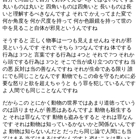
丸いものは丸いと 四角いものは四角いと 長いものは長
いと理解するべきなんですよ それで かえってまた変で
何か角度を 何か尺度を持って 何か色眼鏡を持って世の
中を見ること自体が邪見というんですね
そうすると 正しく物事は一つも見えませんね それが邪
見というんです それで そちら 3つなんですね 体でする
行為は 3つと 言葉でする行為は 4つと それで 7つ それか
ら頭でする行為は 3つと そこで当が成り立つのですね 当
の悪 反対は当の善なんですね それが生命である限り 誰
にでも同じことなんです 動物でもこの命を守るために必
要な怒りと欲を超えちゃうと もう罪を犯しているんです
よ 人間でも同じことなんですね
だからこの とにかく動物の世界ではあまり道徳っていう
のは語りませんが 善悪はあるんですよ 動物も殺生する
と それは罪なんです 動物も盗みをすると それは罪なん
です それは動物は知っているかないかと関係ないんです
よ 動物は知らないんだと だったら同じ論で人間にも当
てはまる 当てはまるはずなんですよ 盗むことは悪いと