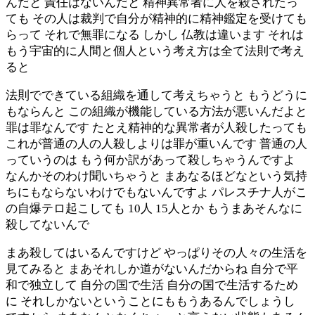
んだと 責任はないんだと 精神異常者に人を殺されたっ
ても その人は裁判で自分が精神的に精神鑑定を受けても
らって それで無罪になる しかし 仏教は違います それは
もう宇宙的に人間と個人という考え方は全て法則で考え
ると
法則でできている組織を通して考えちゃうと もうどうに
もならんと この組織が機能している方法が悪いんだよと
罪は罪なんです たとえ精神的な異常者が人殺したっても
これが普通の人の人殺しよりは罪が重いんです 普通の人
っていうのは もう何か訳があって殺しちゃうんですよ
なんかそのわけ聞いちゃうと まあなるほどなという気持
ちにもならないわけでもないんですよ パレスチナ人がこ
の自爆テロ起こしても 10人 15人とか もうまあそんなに
殺してないんで
まあ殺してはいるんですけど やっぱりその人々の生活を
見てみると まあそれしか道がないんだからね 自分で平
和で独立して 自分の国で生活 自分の国で生活するため
に それしかないということにももうあるんでしょうし