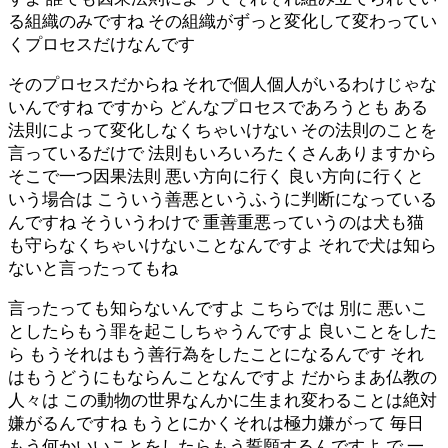
る組織のみですね その組織がずっと変化して変わってい
くプロセスだけなんです
そのプロセスだからね それで個人個人がいるわけじゃな
いんですね ですから どんなプロセスであろうとも ある
法則によって変化しなくちゃいけない その法則のことを
言っているだけで 法則もいろいろたくさんありますから
そこで一つ因果法則 悪い方向に行く 良い方向に行くと
いう場合は こういう善悪というふうに判断になっている
んですね そういうわけで 重善重悪っていうのは犬も猫
も守らなくちゃいけないことなんですよ それで犬は知ら
ないと言ったってもね
言ったっても知らないんですよ こちらでは 別に 悪いこ
としたらもう罪を起こしちゃうんですよ 良いことをした
ら もうそれはもう善行為をしたことになるんです それ
はもうどうにもならんことなんですよ だからまあ仏教の
人々は この動物の世界なんかに生まれ変わることは絶対
嫌がるんですね もうとにかくそれは極力嫌がって 毎日
もう何かいいことをしたらもう誓願するんですよ で 一