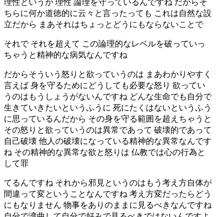
理性というか 理性 論理を守っているんですね だからそ
ちらに何か道徳的に云々と言ったっても これは自然な設
立だから まあそれはちょっとどうにもならないことで
それで それを超えて この論理的なレベルを破っていっ
ちゃうと精神的な病気なんですね
だからそういう怒りと欲っていうのは まあわかりやすく
言えば 身を守るためにどうしても必要な怒り 欲ってい
うのはもうしょうがないんですね どんな生命でも自分で
生きていきたいというふうに 死にたくはないというふう
に思っているんだから その身を守る範囲を超えちゃうと
その怒りと欲っていうのは異常であって 破壊的であって
自己破壊 他人の破壊になっている精神的な異常なんです
ね その精神的な異常な欲と怒りは 仏教では心の行為と
して罪
てるんですね それから邪見というのはもう考え方自体が
間違って変ということなんですね 考え方変だったらどう
にもなりません 物事をありのままに見るべきなんですね
自分で湾曲して自分で好みで見るべきではないんですよ