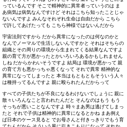
っているんです そこで精神的に異常者っていうのは ま
あ病気は病気なんですけど それはこちら知ったことじゃ
ないんですよ みんなそれぞれ生命は自由だから こちら
で許してあげたっても こちら神様ではないんだから
宇宙法則ですから だから異常になったのは何なのかと
なんでノーマルで生活しないんですかと それはそちらの
組織とその周りの環境から生まれてくる結果なんですよ
親の育て方が悪かったとかいろいろあるかもしれません
しね だからかわいそうですよ 結局は 環境が悪かって 親
の育て方も悪かっちゃ悪くなって それで異常 精神的な
異常になってしまったと 本当はもともともそういう人々
は種持ってるんですよ 親に殴られたんだからって
すべての子供たちが不良になるわけないでしょうに 親に
散々いろんなこと言われたんだと そんなのはもう もう
そっちが悪いことなんですよ 時々まあ男は逃げてしまっ
たと それで子供は精神的に異常になるとかね まあ例え
ば日本のケース見ると でお母さんと付きっきりでもう育
てたんだから そういう風に引きこもりになって それか