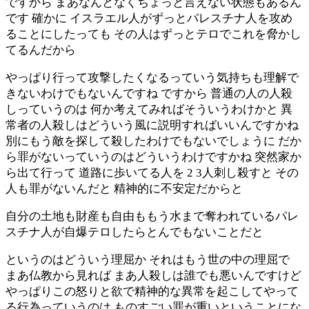
ですから まあなんとなくちょっと言えない状態もあるん
です 確かに イスラエル人がずっとパレスチナ人を攻め
ることにしたっても その人はずっとテロでこれを脅かし
てるんだから
やっぱり行って攻撃したくなるっていう気持ちも理解で
きないわけでもないんですね ですから 普通の人の人殺
しっていうのは 何か考えてみればそういうわけかと 異
常者の人殺しはどういう風に説明すればいいんですかね
別にもう敵を探して殺したわけでもないでしょうに だか
ら罪がないっていうのはどういうわけですかね 突然家か
ら出て行って 道路に歩いてる人を 2 3人刺し殺すと その
人も罪がないんだと 精神的に不安定だからと
自分の土地も財産も自由ももう水まで奪われているパレ
スチナ人が自爆テロしたらとんでもないことだと
というのはどういう理屈か それはもう世の中の理屈で
まあ仏教から見れば まあ人殺しは誰でも悪いんですけど
やっぱりこの怒りと欲で精神的な異常を起こしてやって
る行為っていうのは ものすごい罪が重いということにな