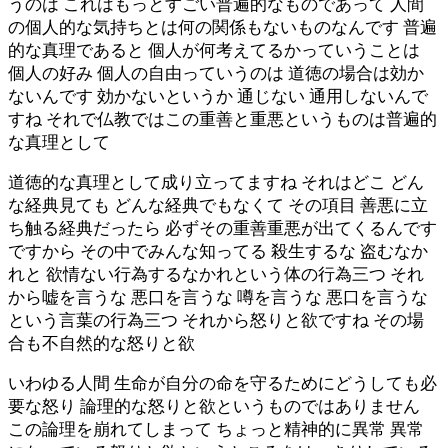
うのは これはもっとすごい普遍的なものであって 人間
の個人的な気持ちとは何の関係もないものなんです 普遍
的な真理であると 個人が何考えてるかっていうことは
個人の好み 個人の自由っていうのは 道徳の場合は効か
ないんです 効かないというか 通じない 通用しないんで
すね それで仏教ではこの重善と重悪というものは普遍的
な真理として
道徳的な真理として成り立ってますね それはどこ どん
な経典見ても どんな経典でもなくて その項目 善悪に立
ち触る経典だったら 必ずその重善重悪が出てくるんです
ですから その中でみんな知ってる 殺生するな 盗むなか
れと 欲情ない行為するなかれという体の行為三つ それ
から嘘を言うな 悪口を言うな 噂を言うな 悪口を言うな
という言葉の行為三つ それから怒りと欲ですね その場
合も不自然的な怒りと欲
いわゆる人間 生命が自分の命を守るためにどうしても必
要な怒り 論理的な怒りと欲というものではありません
この論理を崩れてしまって ちょっと精神的に異常 異常