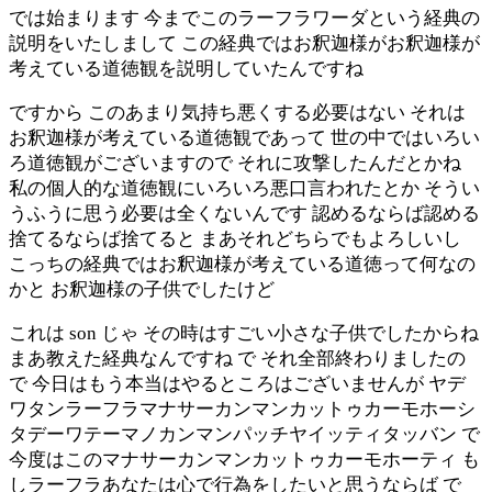
では始まります 今までこのラーフラワーダという経典の
説明をいたしまして この経典ではお釈迦様がお釈迦様が
考えている道徳観を説明していたんですね
ですから このあまり気持ち悪くする必要はない それは
お釈迦様が考えている道徳観であって 世の中ではいろい
ろ道徳観がございますので それに攻撃したんだとかね
私の個人的な道徳観にいろいろ悪口言われたとか そうい
うふうに思う必要は全くないんです 認めるならば認める
捨てるならば捨てると まあそれどちらでもよろしいし
こっちの経典ではお釈迦様が考えている道徳って何なの
かと お釈迦様の子供でしたけど
これは son じゃ その時はすごい小さな子供でしたからね
まあ教えた経典なんですね で それ全部終わりましたの
で 今日はもう本当はやるところはございませんが ヤデ
ワタンラーフラマナサーカンマンカットゥカーモホーシ
タデーワテーマノカンマンパッチヤイッティタッバン で
今度はこのマナサーカンマンカットゥカーモホーティ も
しラーフラあなたは心で行為をしたいと思うならば で