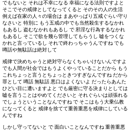
でもないと それは不幸になる 幸福になる法則ですよと
そこでその戒律としてなってくると そのその人の生活
例えば在家の人々の場合は まあやっぱり五戒ぐらい守り
なさいと 特別に もう五戒の中でも当然殺生するなかれ
もあるし 盗むなかれもあるし で 邪淫な行為するなかれ
もあるし そこで欲を幾ら管理してもらうし 嘘をつくな
かれと言っているし それで終わっちゃうんですね でも
噂話や無駄話は絶対して
戒律で決めちゃうと絶対守らなくちゃいけないんですよ
でも人間が社会ではもうよくやっていることだから もう
これちょっと言うとちょっときつすぎなんですね だから
罪として 噂話 無駄話 悪口はよくないよ だったらあんた
ひどい目に遭いますよと でも厳密に守る決まりとしては
嘘を言うことはやめてくださいと それぐらいは頑張れる
でしょうということなんですね で そこはもう大乗仏教
になってくると 戒律を捨てて重善重悪を戒律にしている
んですね
しかし守ってないと で 面白いことなんですね 重善重悪