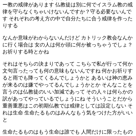
ー教の戒律があります 仏教徒は別に何でイスラム教の戒
律を守らなくちゃいけないんですか？守る必要ないんで
す それぞれの考え方の中で自分たちに合う戒律を作った
りする
なんか意味がわからないんだけど カトリック教会なんか
に行く場合は 女の人は何か頭に何か被っちゃうでしょ？
お祈りする時とかね
それはそちらの決まりであって こちらで私が行って何か
文句言ったっても何の意味もないんですね 何かお祈りす
ると雨でも降ってくるんでしょうかと あるいは神の恵み
が来るのは嫌でやってるんでしょうかとか そんなことを
言うのは仏教徒のいい加減であって その人々は何らかの
訳があってやっているでしょうにね そういうことだから
重善重悪はこの初期仏教では戒律としては設定しない そ
れは生命 生命たるものはみんなもう気をつけた方がいい
と
生命たるものはもう生命は誰でも 人間だけに限ったもの