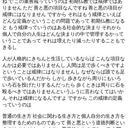
ね で この重善戒っていうのは 初期仏教では戒律ではあ
りません ただ 善と悪の項目なんですね 善と悪の項目が
戒律にはなりません ですから それはもう戒律といえば
どんな定義かということの問題であって 初期仏教になる
と もう戒律っていうのはある社会的な決まり それから
個人で自分の人生はどんな決まりの中で管理するかって
いうことであって それは増えたり減ったりすることもで
きるし
人が人格的にきちんと生活しているならば こんな項目な
んかは必要ではありませんし 人間は足で歩くべきですよ
ということは戒律にはなりませんし なぜならば誰でも足
で歩いているんだから しかし 歩きながら周りにもいろ
いろ石を投げたりするんだったら 歩くときは周りに石を
殴るべきではありませんというふうに言わなくてはいか
ん それは戒律になるんですよ ですから この戒律の定義
っていうのは
普通の生き方 社会に関わる生き方と個人自分の生き方を
整理するためのものであって 善と悪という道徳判断とい