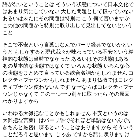
語がないということは そういう状態について日本文化で
はあまり気にしていない 大した問題として扱っていない
あるいは未だにその問題は特別に こう 何て言いますか
この他の問題から特別に取り出して見出してないという
こと
そこで不安という言葉はなんでパーリ経典でないかとい
うと もしかすると現代我々が味わっている不安という精
神的な状態は当時でなかった あるいはその状態はある
あの基本的な状態ではなくて いろんな状態 いろんな心
の状態をまとめて言っている総合名詞かもしれません コ
レクティブナウンかもしれません あまり仏教ではコレク
ティブナウン使わないんです なぜならばコレクティブナ
ウンじゃなくて この一つ一つ別々に取ったら その原因
わかりますから
いわゆる大雑把なことかもしれません 不安というのは
大雑把な言葉にはパーリ語でそれほど単語はないんです
きちんと厳密に喋るということはありますから そういう
ことだろうと思います じゃあ ですから話に戻りますけ