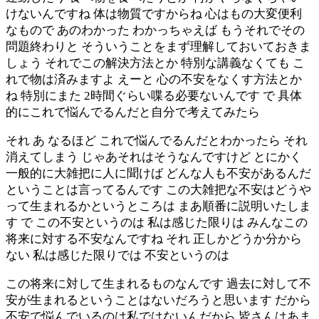
けないんですね 体は物質ですからね 心はもの大変便利
なもので あのわかった わかっちゃえば もうそれでその
問題終わりと そういうことをまず理解しておいておきま
しょう それでこの解決方法とか 特別な講義なくても こ
れで物は済みますよ えーと 心の不安をなくす方法とか
ね 特別にまた 2時間ぐらい喋る必要ないんです で 具体
的にこれで悩んでるんだと自分で考えてみたら
それ あ なるほど これで悩んでるんだとわかったら それ
消えてしまう じゃあそれはそうなんですけど とにかく
一般的に大雑把に人に聞けば どんな人も不安があるんだ
ということは言ってるんです この大雑把な不安はどうや
って生まれるかというところは まあ順番に説明いたしま
す で この不安というのは 私は感じた限りは みんなこの
将来に対する不安なんですね それ 正しかどうか分から
ない 私は感じた限りでは 不安というのは
この将来に対して生まれるものなんです 過去に対して不
安が生まれるということはないだろうと思います だから
不安で悩んでいるのは私ではないんだから 皆さんはあま