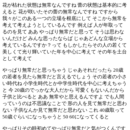
花が枯れた状態は無常なんですね 蕾の状態は基本的に考
えると 花が咲いたその蕾の無常なんですね ですから
我々がこのある一つの立場を根底にして そこから無常を
考えて考えようとしているんです 例えば 人が年取って
るのを見て ああ やっぱり無常だと思って そうは思わな
いんだけど みんな思ったならば じゃあどんな立場から
考えているんですか？って もしかしたらその人の若くて
美しくて光り輝いていた年を中心に考えて その年を土台
として考えて
やっぱり無常だと思っちゃう じゃあそれだったら 20歳
の若者を見たら無常だと言えるでしょう その若者の小さ
い時代ね 小学生時代とか中学生時代を中心に考えちゃう
と 今 20歳のでっかな大人だから 可愛くもないんだから
子供と比べると ああ 無常やと思えるんですよ でも人間
っていうのは不思議なことで 形の人を見て無常だと思わ
ない 子供なんか見て無常だと思わない これ 40歳取って
50歳ぐらいになっちゃうと 50 60になってくると
やっぱりその時初めてやっぱり無常だと気がつくんです