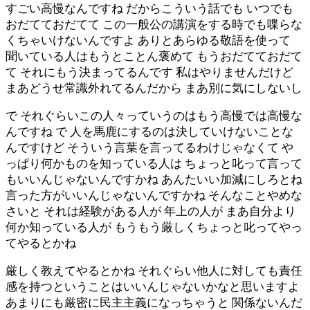
すごい高慢なんですね だからこういう話でも いつでも
おだてておだてて この一般公の講演をする時でも喋らな
くちゃいけないんですよ ありとあらゆる敬語を使って
聞いている人はもうとことん褒めて もうおだてておだて
て それにもう決まってるんです 私はやりませんだけど
まあどうせ常識外れてるんだから まあ別に気にしないし
で それぐらいこの人々っていうのはもう高慢では高慢な
んですね で 人を馬鹿にするのは決していけないことな
んですけど そういう言葉を言ってるわけじゃなくて や
っぱり何かものを知っている人は ちょっと叱って言って
もいいんじゃないんですかね あんたいい加減にしろとね
言った方がいいんじゃないんですかね そんなことやめな
さいと それは経験がある人が 年上の人が まあ自分より
何か知っている人が もうもう厳しくちょっと叱ってやっ
てやるとかね
厳しく教えてやるとかね それぐらい他人に対しても責任
感を持つということはいいんじゃないかなと思いますよ
あまりにも厳密に民主主義になっちゃうと 関係ないんだ