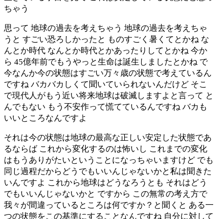
ちゃう
思って 地球の過去を考えちゃう 地球の過去を考えちゃ
うと すごい恐ろしかったと ものすごく暑くてとかね な
んとか時代 なんとか時代とかあったりしてとかね 今か
ら 45億年前でもうやっと生命は誕生しましたとかね で
今なんか今の状態はすごい万々歳の状態で考えているん
ですね バカバカしくて聞いていられないんだけど そこ
で現代人がもう近い将来地球は破滅しますよと言って と
んでもない もう不安作って慌てているんですね バカも
いいところなんですよ
それは今の状態は地球の最高な正しい安定した状態であ
るならば これから変化するのは怖いし これまでの変化
はもうありがたいということになっちゃいますけど でも
同じ過程だからどうでもいいんじゃないかと私は聞きた
いんですよ これから地球はどうなろうとも それはどう
でもいいんじゃないかと ですから この無常の考え方で
我々が間違っているところは何ですか？と聞くと ある一
つの状態をこの基準にすることなんですね 自分に対して