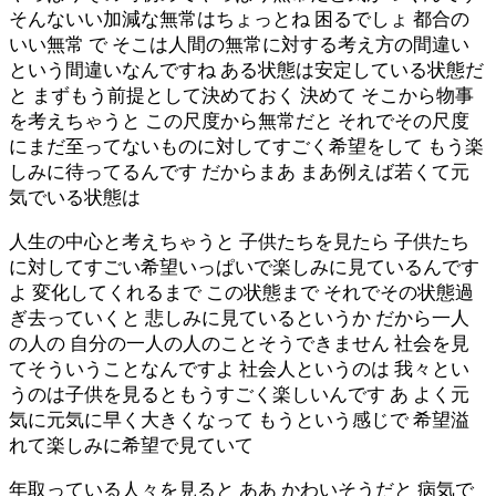
そんないい加減な無常はちょっとね 困るでしょ 都合の
いい無常 で そこは人間の無常に対する考え方の間違い
という間違いなんですね ある状態は安定している状態だ
と まずもう前提として決めておく 決めて そこから物事
を考えちゃうと この尺度から無常だと それでその尺度
にまだ至ってないものに対してすごく希望をして もう楽
しみに待ってるんです だからまあ まあ例えば若くて元
気でいる状態は
人生の中心と考えちゃうと 子供たちを見たら 子供たち
に対してすごい希望いっぱいで楽しみに見ているんです
よ 変化してくれるまで この状態まで それでその状態過
ぎ去っていくと 悲しみに見ているというか だから一人
の人の 自分の一人の人のことそうできません 社会を見
てそういうことなんですよ 社会人というのは 我々とい
うのは子供を見るともうすごく楽しいんです あ よく元
気に元気に早く大きくなって もうという感じで 希望溢
れて楽しみに希望で見ていて
年取っている人々を見ると ああ かわいそうだと 病気で