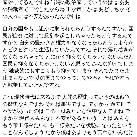
家やってるんですね 当時の政治家っていうのは まああ
の独裁者で王でしたからね 王か帝王か まあどっちか そ
の人々には不安があったんですね
自分の国をもし誰かに取られたらどうするんですかと 国
民が自分に対して反乱を起こしちゃったらどうするんで
すかと 自分の豊かさと権力をなくなったらどうしようか
とビクビクして生活していたんですね それで落ち着きが
なくなっちゃって とにかく抑えなくちゃいけないんだと
国民も抑えなくちゃいけないと思って みんな抑えてしま
う 独裁的にもすごくもう抑えてしまう それでたまたま
止まらないで 隣の国までやっつけてやると それでずっ
と戦争していたんですね
これ 現代時代に来るまで 人間の歴史っていうのは戦争
の歴史なんですね それは事実ですよ ですから 過去世で
不安があったのは この王様みたいな連中なんですね で
すから 現代人みんなに不安があるということは みんな
もう帝王様みたいにも王様みたいな状態になったという
ことなんでしょう だから僕はあまりもう言わないんだけ