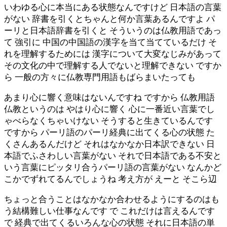
いわゆる心に本当にある状態なんですけど 日本語の言葉
がない 辞書を引くとちゃんと何か言葉あるんですよ パ
ーリと日本語辞書を引くと そういうのは仏教用語であっ
て 強引に 中国の中国語の漢字を当て当てているだけ そ
れを理解するためには 漢字について大変なじみがあって
その文化の中で理解する人でないと理解できない ですか
ら 一般の方々に仏教専門用語もばらまいたっても
あまり心に響く意味はないんですね ですから 仏教用語
仏教というのは やはり心に響く 心に一番近い言葉でし
ゃべらなくちゃいけない そうすると生きているんです
ですから パーリ語のパーリ経典に出てくる心の状態 た
くさんあるんだけど それはなかなか日本訳できない 日
本語でふさわしい言葉がない それで日本語である不安と
いう言葉にピッタリ合うパーリ語の言葉がない なんかど
こかでずれてるんでしょうね 考え方が えーと そこら辺
ちょっと合うことはなかなか合わせるようにするのはも
う結構難しい仕事なんです で これだけは言えるんです
で 経典で出てくるいろんな心の状態 それに日本語の単