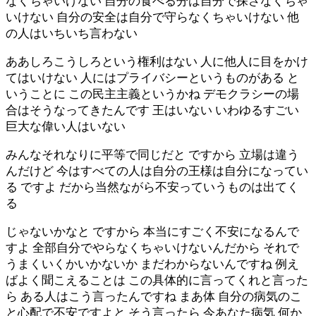
なくちゃいけない 自分の食べる分は自分で探さなくちゃ
いけない 自分の安全は自分で守らなくちゃいけない 他
の人はいちいち言わない
ああしろこうしろという権利はない 人に他人に目をかけ
てはいけない 人にはプライバシーというものがある と
いうことに この民主主義というかね デモクラシーの場
合はそうなってきたんです 王はいない いわゆるすごい
巨大な偉い人はいない
みんなそれなりに平等で同じだと ですから 立場は違う
んだけど 今はすべての人は自分の王様は自分になってい
る ですよ だから当然ながら不安っていうものは出てく
る
じゃないかなと ですから 本当にすごく不安になるんで
すよ 全部自分でやらなくちゃいけないんだから それで
うまくいくかいかないか まだわからないんですね 例え
ばよく聞こえることは この具体的に言ってくれと言った
ら ある人はこう言ったんですね まあ体 自分の病気のこ
と心配で不安ですよと そう言ったら 今あなた病気 何か