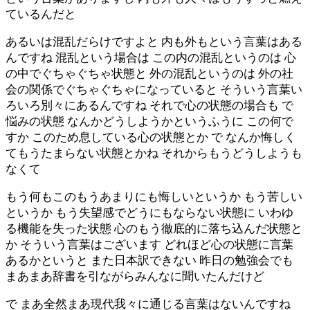
ているんだと
あるいは混乱だらけですよと 内も外もという言葉はある
んですね 混乱という場合は この内の混乱というのは 心
の中でぐちゃぐちゃ状態と 外の混乱というのは 外の社
会の関係でぐちゃぐちゃになっていると そういう言葉い
ろいろ別々にあるんですね それで心の状態の場合も で
悩みの状態 なんかどうしようかというふうに この何で
すか このため息している心の状態とか で なんか悔しく
てもうたまらない状態とかね それからもうどうしようも
なくて
もう何もこのもうあまりにも悔しいというか もう苦しい
というか もう失望感でどうにもならない状態に いわゆ
る機能を失った状態 心のもう徹底的に落ち込んだ状態と
か そういう言葉はございます どれほど心の状態に言葉
あるかというと また日本訳できない 昨日の勉強会でも
まあまあ辞書を引ながらみんなに聞いたんだけど
で まあ全然まあ現代我々に通じる言葉はないんですね