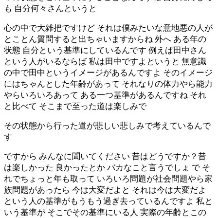
も 自分何々さんというと
心の中で大雑把ですけど それは僕みたいな意地悪の人が
とことん質問すると出ちゃいますからね 外へ ある年の
状態 自分という基準にしているんです 例えば田中さん
という人がいるならば 私は田中ですよというと 無意識
の中で田中というイメージがあるんですよ そのイメージ
にはちゃんとした年齢があって それなりの体力やら能力
やらいろいろあって ある一つ基準があるんですね それ
と比べて そこまで至った道は楽しみで
その状態から行った道が悲しい悲しみで考えているんで
す
ですから みんなに聞いてください 昔はどうですか？昔
は楽しかった 良かったとか バカなこと言うでしょ で そ
れでちょっと年も取って いろいろ問題が社会問題やら家
族問題があったら 今は大変だよと それは今は大変だよ
という人の基準がもうもう過ぎ去っているんですよ 私と
いう基準が そこでその基準にいる人 実際の年齢とこの