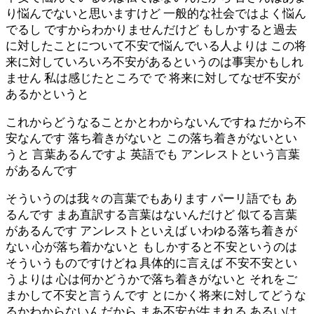
り悩んでないと思いますけど 一般的な社会ではよく悩ん
でるし ですからわかりませんだけど もしかすると過去
に対したことについて不安で悩んでいる人よりは この将
来に対していろいろ不安があるというのは事実かもしれ
ません 私は感じたところで で 将来に対してなぜ不安が
あるかというと
これからどうなることかとわからないんですね だから不
安なんです 落ち着きがないと この落ち着きがないとい
うと 言葉あるんですよ 英語でも アンレストという言葉
があるんです
そういうのは我々の言葉でもあります パーリ語でも あ
るんです まあ直訳する言葉はないんだけど 似てる言葉
があるんです アンレストといえば いわゆる落ち着きが
ない 心が落ち着かないと もしかすると不安というのは
そういうものですけどね 具体的に言えば 不安不安とい
うよりは 心は何かどうかで落ち着きがないと それをご
まかして不安と言うんです とにかく将来に対してどうな
るかわからないんだから まあ不安が生まれる あるいは