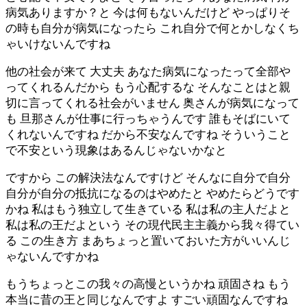
病気ありますか？と 今は何もないんだけど やっぱりそ
の時も自分が病気になったら これ自分で何とかしなくち
ゃいけないんですね
他の社会が来て 大丈夫 あなた病気になったって全部や
ってくれるんだから もう心配するな そんなことはと親
切に言ってくれる社会がいません 奥さんが病気になって
も 旦那さんが仕事に行っちゃうんです 誰もそばにいて
くれないんですね だから不安なんですね そういうこと
で不安という現象はあるんじゃないかなと
ですから この解決法なんですけど そんなに自分で自分
自分が自分の抵抗になるのはやめたと やめたらどうです
かね 私はもう独立して生きている 私は私の主人だよと
私は私の王だよという その現代民主主義から我々得てい
る この生き方 まあちょっと置いておいた方がいいんじ
ゃないんですかね
もうちょっとこの我々の高慢というかね 頑固さね もう
本当に昔の王と同じなんですよ すごい頑固なんですね