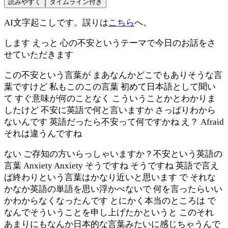
読みやすく
タイムライン付き
AI文字起こしです。誤りは
こちら
へ。
します えっと 心の不安というテーマで今日のお話をさ
せていただきます
この不安という言葉が まあなんかどこでもありそうな言
葉ですけど 私もこのこの言葉 初めて日本語として聞い
て すぐ意味が何のことなく こういうことかとわかりま
したけど 不安に英語で何と言いますか さっぱりわから
ないんです 英語だったら不安って何ですかね え？ Afraid
それは違うんですね
ない ご存知の方いらっしゃいますか？不安という英語の
言葉 Anxiety Anxiety そうですね そうですね 英語で言え
ば終わりという言葉はかなり近いと思います で それな
かなか英語の単語を思い浮かべないで 何を言ったらいい
かわからなくなったんです とにかく本当のところは で
なんでそういうことを申し上げたかというと このそれ
あまりにもなんか日本的な言葉みたいに感じちゃうんで