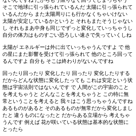
ないんですね だからもう限りなく回ってしまっちゃう
そこで地球に引っ張られているんだ 太陽に引っ張られて
いるんだから また太陽周りにも行かなくちゃいけない
太陽が安定しているかというと それもまたそうじゃない
し それもまあ中身も同じでずっと変化していっちゃうし
自分の体力はものすごい恐ろしい速さで失っていくしね
太陽が エネルギーは外に出ていっちゃうんですよ で 他
の星にまた影響を受けて引っ張られて 他のところ回って
るんですよ 自分も そこは終わりがないんですね
回ったり回ったり 変化したり 回ったり 変化したりする
だからどんな状態に変化したっても これは安定という状
態は宇宙法則ではないんです で 人間がこの宇宙のこと
を考えちゃうと どんなことを考えちゃうと この特に無
常ということを考えると 我々はこう思っちゃうんですね
あるものがあると そのあるものが無常だから変化しまし
たと 違うものになったと だからある立場から 考えちゃ
うんです 例えば 花が咲いている状態は基本的な状態に
とったら