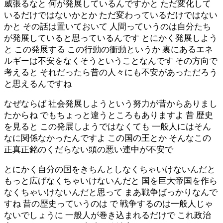
威張るなと 何が発展しているんですかと ただ変化して
いるだけではないかとか ただ変わっているだけではない
かと その話は置いておいて 人間っていうのは自分たち
が発展していると思っているんです とにかく発展しよう
と この発展する この行動の衝動というか 裏にあるエネ
ルギーは不安をなくそうということなんです その方向で
考えると それだったら昔の人々にも不安があっただろう
と思えるんですね
なぜならば 社会発展しようという努力が昔からありまし
たからね でもちょっと違うところもありますよ 昔 歴史
を見ると この発展しようではなくても 一般人にはそん
なに関係なかったんですよ この国の王とか そんなこの
正真正銘のくだらない頭の悪い連中が不安で
とにかく自分の国をきちんとしなくちゃいけないんだと
もっと広げなくちゃいけないんだと 国を巨大帝国を作ら
なくちゃいけないんだと思って まあ戦争ばっかりなんで
すね 昔の歴史っていうのは で 戦争するのは一般人じゃ
ないでしょうに 一般人が巻き込まれるだけで これ政治