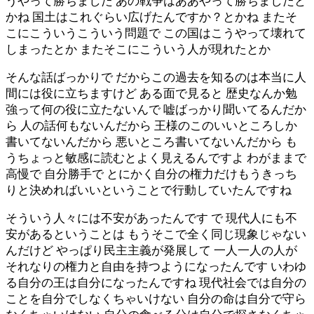
うやって勝ちました あの戦争はああやって勝ちましたと
かね 国土はこれぐらい広げたんですか？とかね またそ
こにこういうこういう問題で この国はこうやって壊れて
しまったとか またそこにこういう人が現れたとか
そんな話ばっかりで だからこの過去を知るのは本当に人
間には役に立ちますけど ある面で見ると 歴史なんか勉
強って何の役に立たないんで 嘘ばっかり聞いてるんだか
ら 人の話何もないんだから 王様のこのいいところしか
書いてないんだから 悪いところ書いてないんだから も
うちょっと敏感に読むとよく見えるんですよ わがままで
高慢で 自分勝手で とにかく自分の権力だけもうきっち
りと決めればいいということで行動していたんですね
そういう人々には不安があったんです で 現代人にも不
安があるということは もうそこで全く同じ現象じゃない
んだけど やっぱり民主主義が発展して 一人一人の人が
それなりの権力と自由を持つようになったんです いわゆ
る自分の王は自分になったんですね 現代社会では自分の
ことを自分でしなくちゃいけない 自分の命は自分で守ら