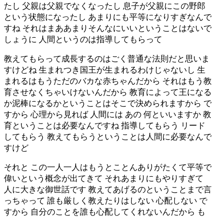
たし 父親は父親でなくなったし 息子が父親にこの野郎
という状態になったし あまりにも平等になりすぎなんで
すね それはまああまりそんなにいいということはないで
しょうに 人間というのは指導してもらって
教えてもらって成長するのはごく普通な法則だと思いま
すけどね 生まれつき国王が生まれるわけじゃないし 生
まれるはもうただのバカな赤ちゃんだから それはもう教
育させなくちゃいけないんだから 教育によって王になる
か泥棒になるかということはそこで決められますから で
すから 心理から見れば 人間には あの 何といいますか 教
育ということは必要なんですね 指導してもらう リード
してもらう 教えてもらうということは人間に必要なんで
すけど
それと この一人一人はもうとことんありがたくて平等で
偉いという概念が出てきて それあまりにもやりすぎて
人に大きな御世話です 教えてあげるのということまで言
っちゃって 誰も厳しく教えたりはしない 心配しない で
すから 自分のことを誰も心配してくれないんだから も