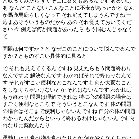
と取ってみたら すぐそこに答えもあるんです あるいは
あ なんだ ことない こんなことに不安があったかと なん
か馬鹿馬鹿らしくなって それ消えてしまうんですね 一
応まあそういうものだから あの それ覚えておいてくだ
さい 今 例えば何か問題があったら もう悩むんじゃなく
て
問題は何ですか？と なぜこのことについて悩んでるんで
すか？とものすごい具体的に見ると
で それも見えてくるんですね 見えたらもう問題終わり
なんですよ 解決なんです わかればそれで終わりなんで
す それがすごい便利なとこなんですよ 何か大変なこと
をしなくちゃいけないとか それはないんです わかれば
もう終わり 問題は理解できれば 特に心の問題の場合は
すごく便利なところで そういうとこなんです 体の問題
の場合はそこまで便利じゃないんですね 自分の体の問題
わかったんだからといって終わるわけじゃないんです そ
れなりに薬飲んだり
運動したり 食べ物を食べたりとか 何かやらなくちゃい