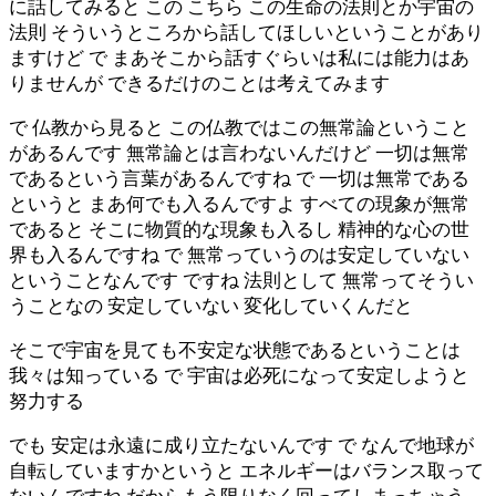
に話してみると この こちら この生命の法則とか宇宙の
法則 そういうところから話してほしいということがあり
ますけど で まあそこから話すぐらいは私には能力はあ
りませんが できるだけのことは考えてみます
で 仏教から見ると この仏教ではこの無常論ということ
があるんです 無常論とは言わないんだけど 一切は無常
であるという言葉があるんですね で 一切は無常である
というと まあ何でも入るんですよ すべての現象が無常
であると そこに物質的な現象も入るし 精神的な心の世
界も入るんですね で 無常っていうのは安定していない
ということなんです ですね 法則として 無常ってそうい
うことなの 安定していない 変化していくんだと
そこで宇宙を見ても不安定な状態であるということは
我々は知っている で 宇宙は必死になって安定しようと
努力する
でも 安定は永遠に成り立たないんです で なんで地球が
自転していますかというと エネルギーはバランス取って