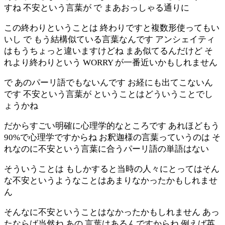
すね 不安という言葉が で まあおっしゃる通りに
この終わりということは 終わりですと複数形使ってもい
いし で もう結構似ている言葉なんです アンシェイティ
はもうちょっと違いますけどね まあ似てるんだけど そ
れより終わりという WORRY が一番近いかもしれません
で あのパーリ語でもないんです お経にも出てこないん
です 不安という言葉が ということはどういうことでし
ょうかね
だからすごい明確に心理学的なところです あれほどもう
90%で心理学ですからね お釈迦様の言葉っていうのは そ
れなのに不安という言葉に合うパーリ語の単語はない
そういうことは もしかすると当時の人々にとってはそん
な不安というようなことはあまりなかったかもしれませ
ん
そんなに不安ということはなかったかもしれません あっ
たならば当然ね あの 言葉はあるんですからね 例えば英