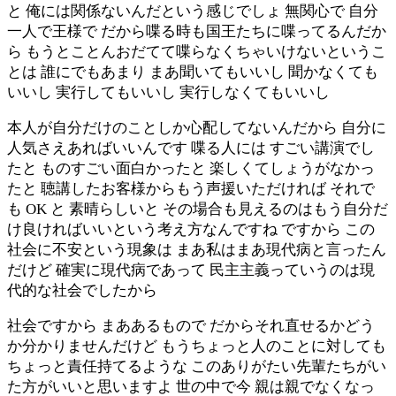
と 俺には関係ないんだという感じでしょ 無関心で 自分
一人で王様で だから喋る時も国王たちに喋ってるんだか
ら もうとことんおだてて喋らなくちゃいけないというこ
とは 誰にでもあまり まあ聞いてもいいし 聞かなくても
いいし 実行してもいいし 実行しなくてもいいし
本人が自分だけのことしか心配してないんだから 自分に
人気さえあればいいんです 喋る人には すごい講演でし
たと ものすごい面白かったと 楽しくてしょうがなかっ
たと 聴講したお客様からもう声援いただければ それで
も OK と 素晴らしいと その場合も見えるのはもう自分だ
け良ければいいという考え方なんですね ですから この
社会に不安という現象は まあ私はまあ現代病と言ったん
だけど 確実に現代病であって 民主主義っていうのは現
代的な社会でしたから
社会ですから まああるもので だからそれ直せるかどう
か分かりませんだけど もうちょっと人のことに対しても
ちょっと責任持てるような このありがたい先輩たちがい
た方がいいと思いますよ 世の中で今 親は親でなくなっ