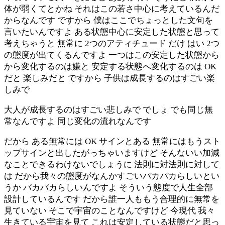
体が弱くてとかね それはこの若さ中心に考えているんだ
からなんです ですから 僕はここでちょっとした文句を
言いたいんですよ ある状態中心に安定した状態と思って
考えちゃうと 無常に 2つのアティチュード だけ はい 2つ
の態度が出てくるんですよ 一つはこの安定した状態から
から変化するのは嫌と 安定する状態へ変化するのは OK
だと 楽しみだと ですから 子供は成長するのはすごい楽
しみで
大人が成長するのはすごい悲しみで でしょ でも同じ無
常なんですよ 同じ変化の流れなんです
だから ある無常には OK サインとある 無常にはもうスト
ップサインと出したがっちゃいますけど そんないい加減
なことできるわけないでしょうに 法則に対法則に対して
は だから我々の態度がなんかすごいバカバカらしいとい
うか バカバカらしいんですよ そういう態度で人生全部
設計しているんです だから誰一人ももう合理的に無常を
見ていない そこで宇宙のことなんですけど 今現代 我々
生きている宇宙を見て これは安定している状態だと思っ