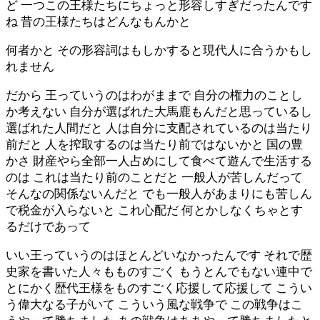
ど 一つこの王様たちにちょっと形容しすぎだったんです
ね 昔の王様たちはどんなもんかと
何者かと その形容詞はもしかすると現代人に合うかもし
れません
だから 王っていうのはわがままで 自分の権力のことし
か考えない 自分が選ばれた大馬鹿もんだと思っているし
選ばれた人間だと 人は自分に支配されているのは当たり
前だと 人を搾取するのは当たり前ではないかと 国の豊
かさ 財産やら全部一人占めにして食べて遊んで生活する
のは これは当たり前のことだと 一般人が苦しんだって
そんなの関係ないんだと でも一般人があまりにも苦しん
で税金が入らないと これ心配だ 何とかしなくちゃとす
るだけであって
いい王っていうのはほとんどいなかったんです それで歴
史家を書いた人々もものすごく もうとんでもない連中で
とにかく歴代王様をものすごく応援して応援して こうい
う偉大なる子がいて こういう風な戦争で この戦争はこ