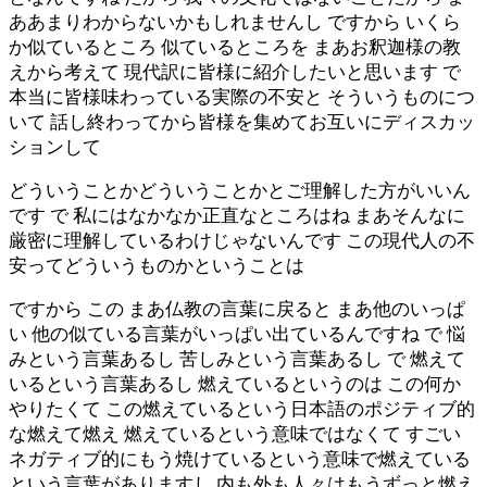
ああまりわからないかもしれませんし ですから いくら
か似ているところ 似ているところを まあお釈迦様の教
えから考えて 現代訳に皆様に紹介したいと思います で
本当に皆様味わっている実際の不安と そういうものにつ
いて 話し終わってから皆様を集めてお互いにディスカッ
ションして
どういうことかどういうことかとご理解した方がいいん
です で 私にはなかなか正直なところはね まあそんなに
厳密に理解しているわけじゃないんです この現代人の不
安ってどういうものかということは
ですから この まあ仏教の言葉に戻ると まあ他のいっぱ
い 他の似ている言葉がいっぱい出ているんですね で 悩
みという言葉あるし 苦しみという言葉あるし で 燃えて
いるという言葉あるし 燃えているというのは この何か
やりたくて この燃えているという日本語のポジティブ的
な燃えて燃え 燃えているという意味ではなくて すごい
ネガティブ的にもう焼けているという意味で燃えている
という言葉がありますし 内も外も人々はもうずっと燃え