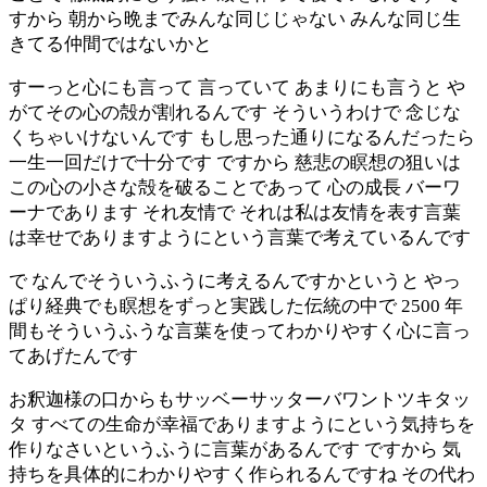
すから 朝から晩までみんな同じじゃない みんな同じ生
きてる仲間ではないかと
すーっと心にも言って 言っていて あまりにも言うと や
がてその心の殻が割れるんです そういうわけで 念じな
くちゃいけないんです もし思った通りになるんだったら
一生一回だけで十分です ですから 慈悲の瞑想の狙いは
この心の小さな殻を破ることであって 心の成長 バーワ
ーナであります それ友情で それは私は友情を表す言葉
は幸せでありますようにという言葉で考えているんです
で なんでそういうふうに考えるんですかというと やっ
ぱり経典でも瞑想をずっと実践した伝統の中で 2500 年
間もそういうふうな言葉を使ってわかりやすく心に言っ
てあげたんです
お釈迦様の口からもサッベーサッターバワントツキタッ
タ すべての生命が幸福でありますようにという気持ちを
作りなさいというふうに言葉があるんです ですから 気
持ちを具体的にわかりやすく作られるんですね その代わ