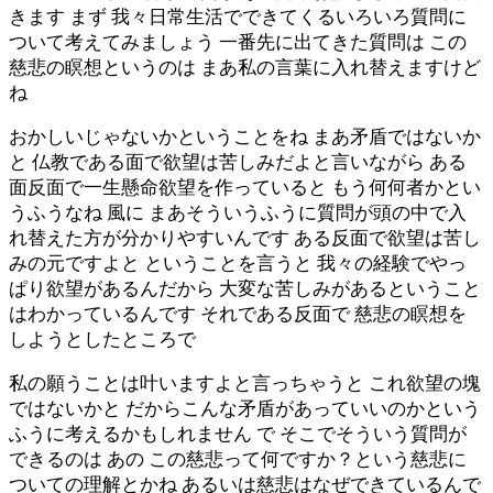
きます まず 我々日常生活でできてくるいろいろ質問に
ついて考えてみましょう 一番先に出てきた質問は この
慈悲の瞑想というのは まあ私の言葉に入れ替えますけど
ね
おかしいじゃないかということをね まあ矛盾ではないか
と 仏教である面で欲望は苦しみだよと言いながら ある
面反面で一生懸命欲望を作っていると もう何何者かとい
うふうなね 風に まあそういうふうに質問が頭の中で入
れ替えた方が分かりやすいんです ある反面で欲望は苦し
みの元ですよと ということを言うと 我々の経験でやっ
ぱり欲望があるんだから 大変な苦しみがあるということ
はわかっているんです それである反面で 慈悲の瞑想を
しようとしたところで
私の願うことは叶いますよと言っちゃうと これ欲望の塊
ではないかと だからこんな矛盾があっていいのかという
ふうに考えるかもしれません で そこでそういう質問が
できるのは あの この慈悲って何ですか？という慈悲に
ついての理解とかね あるいは慈悲はなぜできているんで