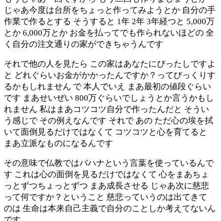
じゃあ今度は台所をちょっと作ってみようとか 自分の手
作業で作るとする そうすると 1年 2年 3年経つと 5,000万
とか 6,000万とか お金を払ってでも作られないほどの 全
く自分の注文通りの家ができちゃうんです
それで他の人を見たら この家はあなたにぴったしですよ
と どれぐらいお金がかかったんですか？ってびっくりす
るかもしれません で 本人でいえ まあ最初の値段ぐらい
です まあせいぜい 800万ぐらいでしょうとか言うかもし
れません 私はまあコツコツ自分で作ったんだと そうい
う感じで その例えなんです それで あの ただ心の埃を拭
いて面倒見るだけではなくて コツコツと心を育てると
まあ立派なものになるんです
その意味で仏教ではバハナという言葉を使っているんで
す これは心の面倒を見るだけではなくて 心をまあちょ
っとずつちょっとずつ まあ成長させる じゃあ次に慈悲
って何ですか？ということ 慈悲っていうのは出てきて
のは 生命は本来自己主義で自分のことしか考えてないん
です