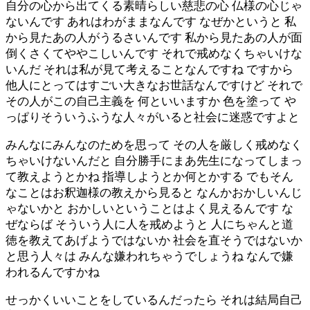
自分の心から出てくる素晴らしい慈悲の心 仏様の心じゃ
ないんです あれはわがままなんです なぜかというと 私
から見たあの人がうるさいんです 私から見たあの人が面
倒くさくてややこしいんです それで戒めなくちゃいけな
いんだ それは私が見て考えることなんですね ですから
他人にとってはすごい大きなお世話なんですけど それで
その人がこの自己主義を 何といいますか 色を塗って や
っぱりそういうふうな人々がいると社会に迷惑ですよと
みんなにみんなのためを思って その人を厳しく戒めなく
ちゃいけないんだと 自分勝手にまあ先生になってしまっ
て教えようとかね 指導しようとか何とかする でもそん
なことはお釈迦様の教えから見ると なんかおかしいんじ
ゃないかと おかしいということはよく見えるんです な
ぜならば そういう人に人を戒めようと 人にちゃんと道
徳を教えてあげようではないか 社会を直そうではないか
と思う人々は みんな嫌われちゃうでしょうね なんで嫌
われるんですかね
せっかくいいことをしているんだったら それは結局自己