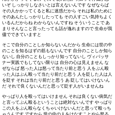
いぞ しっかりしなさいとは言えないんです なぜならば
その人かかってくると私に迷惑だから それは私のために
そのあんたしっかりしたっても その人すごい気持ちよく
いるんだからね わからないんですね そういうことで あ
まりそんなこと言ったっても話が逸れますので 生命が我
儘でできていますと
そこで自分のことしか知らないんだから 生命には世の中
のことを知るはずの筋もないんです 自分のことしか知ら
ないし 自分のこともしっかり知ってないし ヴィパッサ
ナー実践でもしてない限りは 自分の心は見えません な
ぜならば 怒った人は怒って当たり前と思う 人をぶん殴
った人はぶん殴って当たり前だと思う 人を貶した人は人
を貶す それは当たり前だと思う あ 貶してはいけないん
だ それで良くないんだと思って貶す人がいませんね
やっぱり人を殴ってはいけません それは良くない病気だ
と言ってぶん殴るということは絶対ないんです やっぱり
この人をぶん殴らなくちゃいけないんだと思って殴っち
ゃうんです ですから 世の中の人をけなすことやら怒る