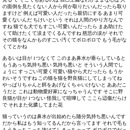
の面倒を見たくない 人から何か取りたいんだったら取り
ますけど 例えば可愛い人だったら親切にする あまり可
愛くないんだ ちけいという それは人間のやり方なんで
すね 猫でも犬でもすごい可愛いんだったら まあ助けた
くて助けたくて涙までくるんですね 慈悲の涙が それで
その猫をなんかものすごい汚くてボロボロで もう毛がな
くてとかね
あるいは目が 1つなくて このまあ鼻水が垂らしていると
もうあっち気持ち悪い 気持ち悪いと そういう人間でし
ょうに すっごい可愛く可愛い猫やら犬だったら もうか
わいそうですね この猫を猫を野良猫にしてしまってね
やっぱりちゃんと餌をあげなくちゃいけないと ああだこ
うだと これは動物愛好家になっちゃうんです そこに野
良猫が目が 1つない 怪我して喧嘩して ここら辺傷だらけ
で それまた化膿してまた花
猫っていうのは鼻水が出始めたら随分気持ち悪いんです
だから私はもう知ってるんだから言ってます それで毛も
もうあっちこっち抜けてしまっちゃって ボロボロでだっ