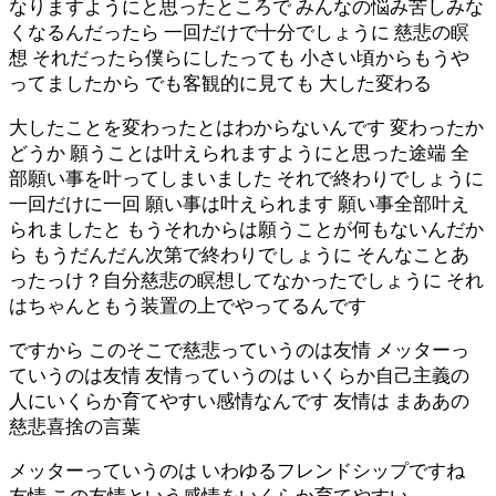
なりますようにと思ったところで みんなの悩み苦しみな
くなるんだったら 一回だけで十分でしょうに 慈悲の瞑
想 それだったら僕らにしたっても 小さい頃からもうや
ってましたから でも客観的に見ても 大した変わる
大したことを変わったとはわからないんです 変わったか
どうか 願うことは叶えられますようにと思った途端 全
部願い事を叶ってしまいました それで終わりでしょうに
一回だけに一回 願い事は叶えられます 願い事全部叶え
られましたと もうそれからは願うことが何もないんだか
ら もうだんだん次第で終わりでしょうに そんなことあ
ったっけ？自分慈悲の瞑想してなかったでしょうに それ
はちゃんともう装置の上でやってるんです
ですから このそこで慈悲っていうのは友情 メッターっ
ていうのは友情 友情っていうのは いくらか自己主義の
人にいくらか育てやすい感情なんです 友情は まああの
慈悲喜捨の言葉
メッターっていうのは いわゆるフレンドシップですね