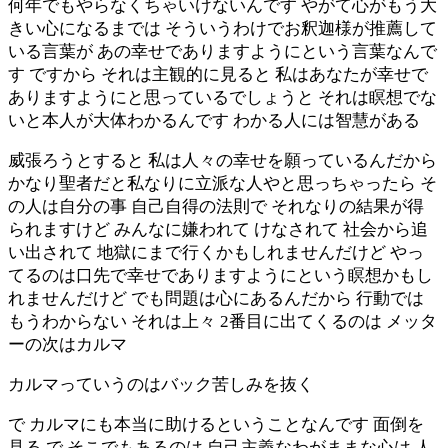
何年でもやらなくちゃいけないんです やがて心がもう大
きい心になるまでは そういうわけでお釈迦様が推薦して
いる言葉が あの幸せでありますようにという言葉なんで
す ですから それは主観的に見ると 私はあなたが幸せで
ありますようにと思っているでしょうと それは瞑想でな
いと本人が大体わかるんです わかる人には智慧がある
威張ろうとすると 私は人々の幸せを願っているんだから
かなり聖者だと私なりに立派な人やと思っちゃったら そ
の人は自分の事 自己自得の法則で それなりの結果が得
られますけど みんなに嫌われて けなされて 社会から追
い出されて 地獄にまで行くかもしれませんだけど やっ
てるのは口先で幸せでありますようにという瞑想かもし
れませんだけど でも問題は心にあるんだから 行動では
もうわからない それは上々 2番目に出てくるのは メッタ
ーの次はカルマ
カルマっていうのはバック苦しみを抜く
で カルマにも本当に助けるということなんです 面倒を
見る で そこでもあるのは 自己主義なわがままな心は 人