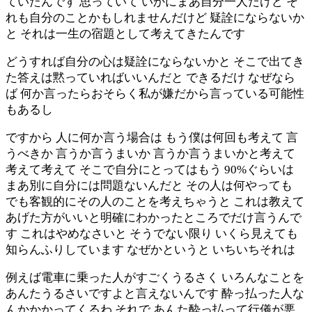
ていたんです 思っていて いかにまあ自分一人だけど そ
れも自分のことかもしれませんだけど 疑詮にならないか
と それは一生の宿題として考えてきたんです
どうすれば自分の心は疑詮にならないかと そこで出てき
た答えは黙っていればいいんだと できるだけ なぜなら
ば 何か言ったらおそらく私が嫌だから言っている可能性
もあるし
ですから 人に何か言う場合は もう僕は何回も考えて 言
うべきか 言うか言うまいか 言うか言うまいかと考えて
考えて考えて そこで自分にとってはもう 90%ぐらいは
まあ別に自分には問題ないんだと その人は何やっても
でも客観的にその人のことを考えちゃうと これは教えて
あげた方がいいと明確にわかったところでだけ言うんで
す これはやめなさいと そうでない限り いくら見えても
知らんふりしています なぜかというと いちいちそれは
例えば電車に乗った人がすごくうるさく いろんなことを
あんたうるさいですよと言えないんです 酔っ払った人な
んかかかってくるわ それで あんた酔っ払って行儀が悪