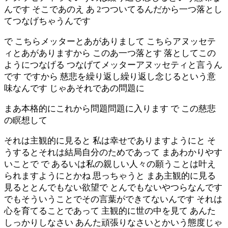
んです そこであのえ あ 2つついてるんだから一つ落とし
てつなげちゃうんです
で こちらメッターとあがありまして こちらアヌッセテ
ィとあがありますから このあ一つ落とす 落としてこの
ようにつなげる つなげてメッターアヌッセティと言うん
です ですから 慈悲を繰り返し繰り返し念じるという意
味なんです じゃあそれであの問題に
まあ本格的にこれから問題問題に入ります で この慈悲
の瞑想して
それは主観的に見ると 私は幸せでありますようにと そ
うするとそれは結局自分のためであって まあわかりやす
いことで で あるいは私の親しい人々の願うことは叶え
られますようにとかね 思っちゃうと まあ主観的に見る
見るととんでもない欲望で とんでもないやつらなんです
でもそういうことでその言葉ができてないんです それは
心を育てることであって 主観的に世の中を見て あんた
しっかりしなさい あんた頑張りなさいとかいう態度じゃ