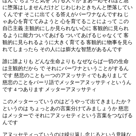
ほんで ちょっと気をつける人々が まあ一応それほど急
に堕落はしませんだけど じわじわときちんと堕落してい
くんです そこに出てくる答えがバーワナなんですね じ
ゃあ心を育ててみようと 心を育てることによって この
自己主義 主観的にしか見られない心に 客観的に見られ
るように能力ついてあげる ついてあげるじゃなくて 客
観的に見られるように大きく育てる 客観的に物事を見ら
れてしまったら その人には膨大な智慧があるんです
誰に誰よりも どんな生命よりも なぜならば一切の生命
は主観的だから で それにバーワナということがするん
です 慈悲のことも一つのアヌッサティでもありまして
慈悲のことをパーリ語でメッターアヌッサティというん
です 4 つあります メッターアヌッサティ
このメッターっていうのはどうやって出てきましたか？
というのは ちょっとあの言葉分けてみましょうか 慈悲
はメッターで それにアヌッセティという言葉をつなげる
んです
アヌッセティっていうのは繰り返し念じるという意味な