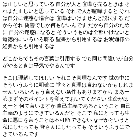
は正しいと思っている 自分が人と喧嘩を売るときは そ
れまた正しいと思っている それで人が喧嘩すると それ
は自分に迷惑な場合は 喧嘩はいけませんと説法する だ
からそれ 偽善でしか何もないんです だから自分のため
に 自分の迷惑になると そういうものは全部いけないと
道徳的にいろいろ喋る 聖書から引用するは お釈迦様の
経典からも引用するは
どこからでもその言葉は引用する でも同じ間違いが自分
がやるときは平気でやるんです
そこは理解してほしい それこそ真理なんです 世の中に
そういうふうに明確に 堂々と真理は言わないかもしれま
せん いろいろもう言えない条件もありますから まあ一
応まずそのポイントを覚えておいてください 生命がは
えーと 何て言いますか 自己主義であるということ 自己
主義のようにできているんだと そこで 私にとっても生
命に悪口を言うことは不可能 できない なぜかというと
私にしたっても 皆さんにしたっても そういうふうにで
きているんです