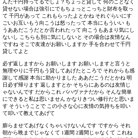
んた千円持ってるでしょ？ちょっと貸して 何のことなく
貸せない場合は強引にでもちょっとこっちと財布を取っ
て 千円があって これもらったよとかね それぐらいにす
ごいお互いもう向こうは怒ったって 本当にもういい も
うああだこうだとか言われたって 向こうもあまり気にし
ないし こちらも別に気にしないと その場合は友情なん
ですね そこで友達がお願いしますか 手を合わせて千円
貸してよと
必ず返しますから お願いします お願いしますと言うと
無理やりに千円もう貸してあげたところで それからも感
謝して感謝 本当に助かりました ああだこうだとかね 明
日必ず帰ります 返しますとか そちらにあるのは友情じ
ゃないんです だからこれ バハヴァナだから そんな簡単
にできると私は思いません かなりきつい修行だと思いま
す そういうことで この小さな心に友情の気持ちを叩い
て叩いて教えてあげて
膨らませてあげなくちゃいけないんです ですから それ
朝から晩までじゃなくて 1週間 2週間じゃなくて これね