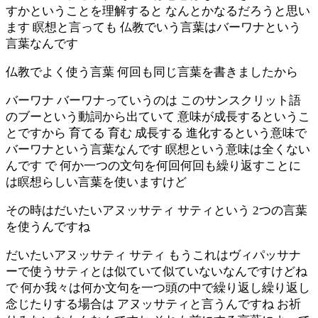
すかということを理解すると なんとかなるだろうと思い
ます 瞑想と言っても 仏教でいう言葉はバーワナという
言葉なんです
仏教でよく使う言葉 何回も同じ言葉を書きましたから
バーワナ バーワナっていうのは このサンスクリット語
のブーという動詞から出ていて 意味が成長するというこ
とですから 育てる 育む 成長する 進化するという意味で
バーワナという言葉なんです 瞑想という意味は全くない
んです で 何か一つの文句を何回何回も繰り返すことに
は瞑想らしい言葉を使いますけど
その時はだいたいアヌッサティ サティという 2つの言葉
を使うんですね
だいたいアヌッサティ サティ もうこれはヴィパッサナ
ーで使うサティとは似ていて似ていないなんですけどね
で 何か我々は何か文句を一つ頭の中で繰り返し繰り返し
念じたりする場合は アヌッサティと言うんですね お祈