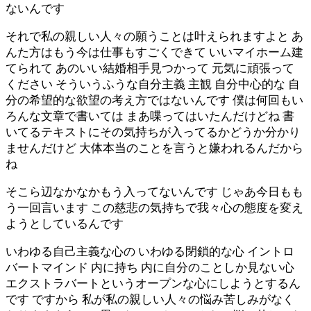
ないんです
それで私の親しい人々の願うことは叶えられますよと あ
んた方はもう今は仕事もすごくできて いいマイホーム建
てられて あのいい結婚相手見つかって 元気に頑張って
ください そういうふうな自分主義 主観 自分中心的な 自
分の希望的な欲望の考え方ではないんです 僕は何回もい
ろんな文章で書いては まあ喋ってはいたんだけどね 書
いてるテキストにその気持ちが入ってるかどうか分かり
ませんだけど 大体本当のことを言うと嫌われるんだから
ね
そこら辺なかなかもう入ってないんです じゃあ今日もも
う一回言います この慈悲の気持ちで我々心の態度を変え
ようとしているんです
いわゆる自己主義な心の いわゆる閉鎖的な心 イントロ
バートマインド 内に持ち 内に自分のことしか見ない心
エクストラバートというオープンな心にしようとするん
です ですから 私が私の親しい人々の悩み苦しみがなく