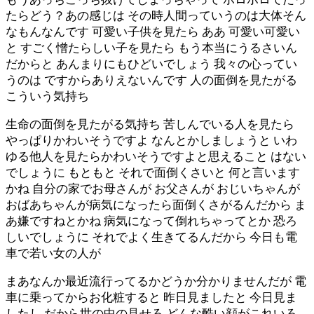
たらどう？あの感じは その時人間っていうのは大体そん
なもんなんです 可愛い子供を見たら ああ 可愛い可愛い
と すごく憎たらしい子を見たら もう本当にうるさいん
だからと あんまりにもひどいでしょう 我々の心ってい
うのは ですからありえないんです 人の面倒を見たがる
こういう気持ち
生命の面倒を見たがる気持ち 苦しんでいる人を見たら
やっぱりかわいそうですよ なんとかしましょうと いわ
ゆる他人を見たらかわいそうですよと思えること はない
でしょうに もともと それで面倒くさいと 何と言います
かね 自分の家でお母さんが お父さんが おじいちゃんが
おばあちゃんが病気になったら面倒くさがるんだから ま
あ嫌ですねとかね 病気になって倒れちゃってとか 恐ろ
しいでしょうに それでよく生きてるんだから 今日も電
車で若い女の人が
まあなんか最近流行ってるかどうか分かりませんだが 電
車に乗ってからお化粧すると 昨日見ましたと 今日見ま
したし だから世の中の見せろ どんな酷い顔がこれいろ