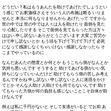
どうだい？私はもうあんたを助けてあげたでしょうとい
う感じで お釈迦様さえそういう人の布施は断る いりま
せんと 本当に何もなりませんから あげたって ですから
世の中では 世の中では人々は人を助けたり 面倒を見た
り 心配したりする そこで面倒を見てもらった方は方々
ははい 申し訳ない ありがとうございます 大変ご苦労か
けて申し訳ないとか もう頭を下げて下げて下げて 必死
になって感謝しなくちゃいけない 感謝しなかったら そ
こまでやっているのに
なんだあんたの態度とか何とか もうこちら側がなんとか
気持ち悪いんです そうすると 助けてあげる側がいい気
持ちになっていいんだけど 助けてもらう側の苦しみ考え
るんですかね 申し訳ない 申し訳ないと人に迷惑をかけ
てとか そんな人助け 人助けでも何でもないんです 助け
てもらった方側が何の負担も感じないことこそ自体が助
けなんです
例えば私に千円がないと そして友達がいると でお前 あ