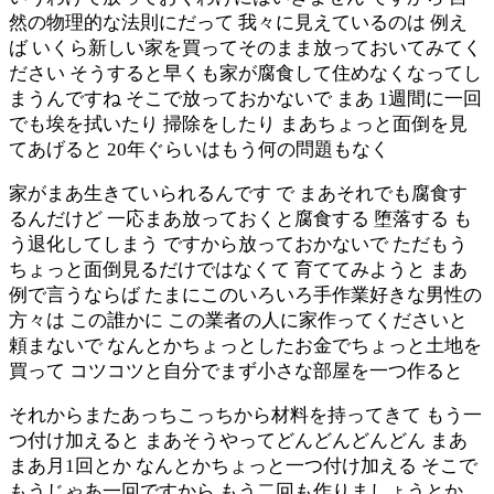
然の物理的な法則にだって 我々に見えているのは 例え
ば いくら新しい家を買ってそのまま放っておいてみてく
ださい そうすると早くも家が腐食して住めなくなってし
まうんですね そこで放っておかないで まあ 1週間に一回
でも埃を拭いたり 掃除をしたり まあちょっと面倒を見
てあげると 20年ぐらいはもう何の問題もなく
家がまあ生きていられるんです で まあそれでも腐食す
るんだけど 一応まあ放っておくと腐食する 堕落する も
う退化してしまう ですから放っておかないで ただもう
ちょっと面倒見るだけではなくて 育ててみようと まあ
例で言うならば たまにこのいろいろ手作業好きな男性の
方々は この誰かに この業者の人に家作ってくださいと
頼まないで なんとかちょっとしたお金でちょっと土地を
買って コツコツと自分でまず小さな部屋を一つ作ると
それからまたあっちこっちから材料を持ってきて もう一
つ付け加えると まあそうやってどんどんどんどん まあ
まあ月1回とか なんとかちょっと一つ付け加える そこで
もうじゃあ一回ですから もう二回も作りましょうとか