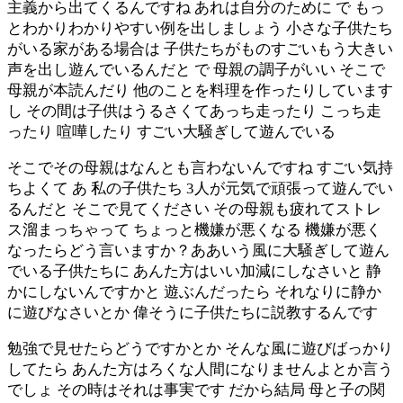
主義から出てくるんですね あれは自分のために で もっ
とわかりわかりやすい例を出しましょう 小さな子供たち
がいる家がある場合は 子供たちがものすごいもう大きい
声を出し遊んでいるんだと で 母親の調子がいい そこで
母親が本読んだり 他のことを料理を作ったりしています
し その間は子供はうるさくてあっち走ったり こっち走
ったり 喧嘩したり すごい大騒ぎして遊んでいる
そこでその母親はなんとも言わないんですね すごい気持
ちよくて あ 私の子供たち 3人が元気で頑張って遊んでい
るんだと そこで見てください その母親も疲れてストレ
ス溜まっちゃって ちょっと機嫌が悪くなる 機嫌が悪く
なったらどう言いますか？ああいう風に大騒ぎして遊ん
でいる子供たちに あんた方はいい加減にしなさいと 静
かにしないんですかと 遊ぶんだったら それなりに静か
に遊びなさいとか 偉そうに子供たちに説教するんです
勉強で見せたらどうですかとか そんな風に遊びばっかり
してたら あんた方はろくな人間になりませんよとか言う
でしょ その時はそれは事実です だから結局 母と子の関