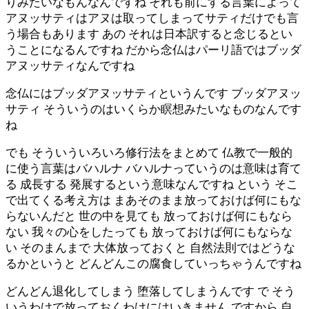
りみたいなもんなんですね それも前にする言葉によって
アヌッサティはアヌは取ってしまってサティだけでも言
う場合もあります あの それは日本訳すると念じるとい
うことになるんですね だから念仏はパーリ語ではブッダ
アヌッサティなんですね
念仏にはブッダアヌッサティというんです ブッダアヌッ
サティ そういうのはいくらか瞑想みたいなものなんです
ね
でも そういういろいろ修行法をまとめて 仏教で一般的
に使う言葉はバハルナ バハルナっていうのは意味は育て
る 成長する 発展するという意味なんですね という そこ
で出てくる考え方は まあそのまま放っておけば何にもな
らないんだと 世の中を見ても 放っておけば何にもなら
ない 我々の心をしたっても 放っておけば何にもならな
い そのまんまで 大体放っておくと 自然法則ではどうな
るかというと どんどんこの腐食していっちゃうんですね
どんどん退化してしまう 堕落してしまうんです で そう
いうわけで放っておくわけにはいきません ですから 自