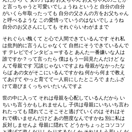
と言っちゃうと可愛いでしょうね というと 自分の自分
がいくら年取ったっても 自分の父さんの方をお父ちゃん
と呼べるような この愛情っていうのはないでしょうね
自分のお父さんにしても それぐらいわがままで
それぐらい醜くて と心で人間できているんです それ私
は批判的に言うんじゃなくて 自然にそうできているんで
す テレビでインタビューすると あんた一番嫌いな人は
誰ですか？って言ったら 僕はもう一回見たんだけど な
んて母親です 冗談じゃないですよね 母親がなかったな
らば あの女がそこにいるんですかね 何から何まで教え
てあげて やっと育てて一人前にしたところで またふざ
けて遊びまくっちゃいたいんですよ
世の中に入って それは母親を心配しているんだから い
ちいち言うかもしれませんし 子供は母親にいちいち言わ
れたっても 隠れてこそこそと逃げていくのは それはそ
れで構いませんだけど あの態度なんですかね 別に私は
反対しませんよ 母親に隠れて どうかちょっとコソコソ
と逃げて遊んだりしたりするなんか それはもう若いんだ