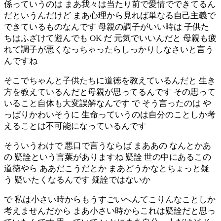
係っていうのは まあ我々は当たり前で愛情でできてるん
だというんだけど まあ心理から見れば単なる自己主義で
できているものなんです 母親の調子がいい時は 子供た
ちはふざけて遊んでも OK だ 元気でいいんだと 母親も疲
れて調子が悪くなっちゃったらしっかりしなさいと言う
んですね
そこでちゃんと子供たちに道徳を教えているんだと 生き
方を教えているんだと母親が思ってるんです その思って
いること自体も大変誤解なんです で そう言ったのは や
っぱりかわいそうに 生命っていうのは自分のことしか考
えることは不可能になっているんです
そういうわけで 悪口で言うならば まああの なんとかあ
の 疑詮という言葉がありますね 疑詮 世の中にあるこの
道徳やら ああだこうだとか まあどうかなとちょっと疑
う 疑いたくなるんです 疑詮ではないか
で 私は小さい時からもうすごいへんてこりんなことしか
考えませんだから まあ小さい時からこれは疑詮だと思っ