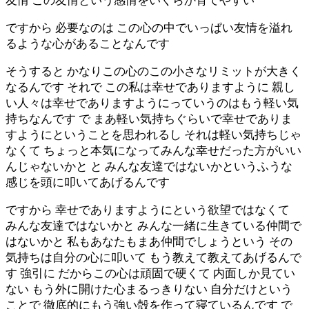
友情 この友情という感情をいくらか育てやすい
ですから 必要なのは この心の中でいっぱい友情を溢れ
るような心があることなんです
そうすると かなりこの心のこの小さなリミットが大きく
なるんです それで この私は幸せでありますように 親し
い人々は幸せでありますようにっていうのはもう軽い気
持ちなんです で まあ軽い気持ちぐらいで幸せでありま
すようにということを思われるし それは軽い気持ちじゃ
なくて ちょっと本気になってみんな幸せだった方がいい
んじゃないかと と みんな友達ではないかというふうな
感じを頭に叩いてあげるんです
ですから 幸せでありますようにという欲望ではなくて
みんな友達ではないかと みんな一緒に生きている仲間で
はないかと 私もあなたもまあ仲間でしょうという その
気持ちは自分の心に叩いて もう教えて教えてあげるんで
す 強引に だからこの心は頑固で硬くて 内面しか見てい
ない もう外に開けた心まるっきりない 自分だけという
ことで 徹底的にもう強い殻を作って寝ているんです で