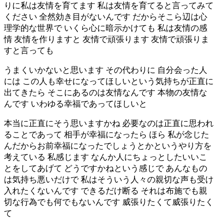
りに私は友情を育てます 私は友情を育てると言ってみて
ください 全然効き目がないんです だからそこら辺は心
理学的な世界で いくら心に暗示かけても 私は友情の感
情 友情を作りますと 友情で頑張ります 友情で頑張りま
すと言っても
うまくいかないと思います その代わりに 自分会った人
には この人も幸せになってほしいという気持ちが正直に
出てきたら そこにあるのは友情なんです 本物の友情な
んです いわゆる幸福であってほしいと
本当に正直にそう思いますかね 必要なのは正直に思われ
ることであって 相手が幸福になったら ほら 私が念じた
んだからお前幸福になったでしょうとかというやり方を
考えている 私感じます なんか人にちょっとしたいいこ
とをしてあげて どうですかねという感じで あんなもの
は気持ち悪いだけで 私はそういう人々の親切な声も受け
入れたくないんです できるだけ断る それは布施でも親
切な行為でも何でもないんです 威張りたくて威張りたく
て