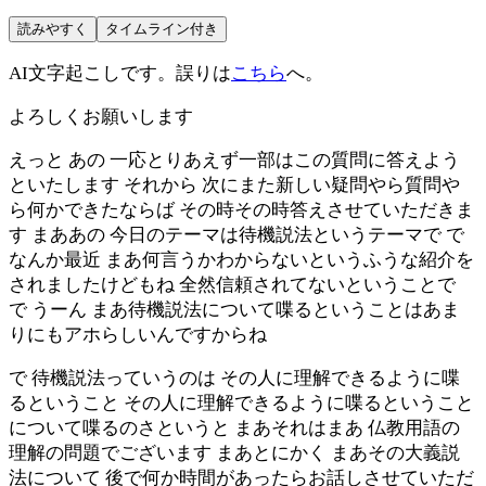
読みやすく
タイムライン付き
AI文字起こしです。誤りは
こちら
へ。
よろしくお願いします
えっと あの 一応とりあえず一部はこの質問に答えよう
といたします それから 次にまた新しい疑問やら質問や
ら何かできたならば その時その時答えさせていただきま
す まああの 今日のテーマは待機説法というテーマで で
なんか最近 まあ何言うかわからないというふうな紹介を
されましたけどもね 全然信頼されてないということで
で うーん まあ待機説法について喋るということはあま
りにもアホらしいんですからね
で 待機説法っていうのは その人に理解できるように喋
るということ その人に理解できるように喋るということ
について喋るのさというと まあそれはまあ 仏教用語の
理解の問題でございます まあとにかく まあその大義説
法について 後で何か時間があったらお話しさせていただ