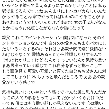
いろペンキ塗って見えるようにするかということは 私も
駅で見てるんですよね あんまりにもバカバカらしいんだ
から やることね 家でやってればいいのに やることが ま
あそれはどうでもいいんだけど あので 女の子 2人がなん
とかにもうお化粧しながらなんか話になって
親父 これ このイントネーション 僕は気になった そのイ
ントネーションなんです 自分のお父さんもまあバカにし
たりいろいろするのは それはまあ親子間で別に愛情ない
わけじゃなくて 愛情あるんだから喧嘩したりするんで
それはわかりますけど なんかすっごいなんか気持ち悪い
まあ居座っていう感じで これ自分をずっと抱っこして
もう面倒見て 可愛い可愛いと育てた自分もお父さんに対
してでしょうに 私 ちょっと飛んだところで ああ あの親
父かという感じで
気持ち悪いじじいやという感じで そんな風に思うんだか
ら この人間の形をとってもいて だからいくらおけつだ
っても 僕にはもう醜い顔しか見えないんです 心は醜い
んだから で 女の子はあ お父ちゃん お父ちゃんのことか