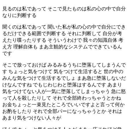
見るのは私であって そこで見たものは私の心の中で自分
なりに判断する
聞くのは私であって 聞いた私が私の心の中で自分にでき
るだけできる範囲で判断する それに判断して 自分が考
えたり喋ったりする そういうわけで 我々の知識自体 考
え方 理解自体も まあ主観的なシステムでできているん
です
そこで放っておけば みるみるうちに堕落してしまうんで
す ちょっと気をつけて 気をつけて生活すると 世の中の
みんな気をつけて生活するでしょ まあ急に堕落しないだ
けなんですね でもじわじわと堕落はするんです あまり
気をつけてない人が一気に堕落してしまっちゃう 急に怒
って人を殺したりして それで全部終わっちゃうとかね
お金ちょっと一束見たところでいいですよと言って何か
お酌をしたり それで全部パーになっちゃうとか それは
あまり気をつけない人々が