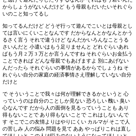
からしょうがないんだけど もう母親もだいたいそれぐら
いのこと知ってるし
知ってるんだけど どうぞ行って遊んでこいとは母親とし
ては言いにくいことなんです だからなんとかなんとかう
るさく言う それで違うけど なんだかいろんなことうる
さいんだと 小遣いはもう足りませんと どれぐらいあれ
ばもう月 2 万 3 万とか言うんですね それぐらいお金払う
ことできれば どんな母親でもあげますよ 別にあげない
んだったら それぐらいの事情があるからでしょうね そ
れぐらい自分の家庭の経済事情さえ理解していない自分
だけと
で そういうことで我々は何が理解できるかというと 心
っていうのは自分のことしか見ない 恐ろしい 醜い 臭い
心なんです だから人の面倒を見るっていうことも あり
得もないことで あり得もないことで これはしないんで
す そこでこの友情よりはやりにくい カルマが そこで人
の苦しみ 人の悩み 問題を見て ああ やっぱりこれは直し
てほしいと この人は悩みのないようになってほしいと