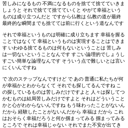
苦しみになるもの 不満になるものを捨てて捨てていきま
しょうと それで捨てて捨てていくと やがて幸福という
ものは成り立つんだと ですから仏教は 仏教の道が最終
最終的な瞬間までも捨てては前に行くという道なんです
それで幸福というものは明確に成り立ちます 幸福を握る
ことではなくて 幸福というものは実現することはできま
す いわゆる捨てるものは何もないということは 苦しみ
は一切ないということなんです すごい論理的でしょうし
すごい簡単な論理なんです そういう点で難しいとは言い
にくいんですね
で 次のステップなんですけど で あの 普通に私たちが何
が幸福かとわからなくて それでも探してるんですね こ
の探しているものは苦しみだけですよと 人々は探してつ
かむものは結局苦しみだけですよと それはどういうこと
かと心がわからないんですね もう味わったことがないん
だから 経験したことがないんだから 幸福は だから これ
はおそらく幸福だろうと何か掴まってみる 掴まってみる
ところで それは幸福じゃない それでまた不安が出てき