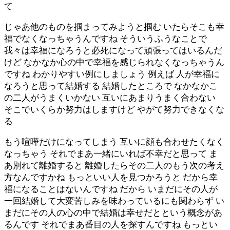
て
じゃあ他のものを掴まってみようと掴む いたらそこも幸
福でなくなっちゃうんですね そういうふうなことで
我々は幸福になろうと必死になって頑張ってはいるんだ
けど なかなか心の中で幸福を感じられなくなっちゃうん
ですね わかりやすい例にしましょう 例えば 人が幸福に
なろうと思って結婚する 結婚したところで なかなかこ
の二人がうまくいかない 互いにあまりうまく合わない
そこでいくらか努力はしますけど やがて努力できなくな
る
もう喧嘩だけになってしまう 互いに顔も合わせたくなく
なっちゃう それでまあ一緒にいれば不幸だと思って ま
あ別れて離婚すると 離婚したらその二人のもう次の考え
方なんですかね もっといい人を見つかろうと だから幸
福になることはないんですね だから いまだにその人が
一回結婚して大変苦しみを味わっているにも関わらず い
まだにその人の心の中で結婚は幸せだとという概念があ
るんです それでまあ番目の人を探すんですね もっとい