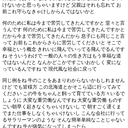
けないかと思っちゃいますけど 父親はそれも忘れて お
前これ守らなきゃけしからんではないかと
何のために私は今まで苦労してきたんですかと 堂々と言
うんです 何のために私は今まで苦労してきたんですかと
だから今まで苦労してきたんだから 息子にも同じこと言
って お前もこれからさらに苦労してくださいと そこで
幸福という概念 きれいに飛んでいってる飛んでるんです
ね そういうわけで 一般の人々の生き方はもう幸福な道
ではないんだと なんかどこかですごいおかしく 変にな
っているんですね で 現代風な社会に戻って
同じ例をね 牛のことをあまりわからないかもしれません
けど でも皆様方 この北海道とかそこら辺に行ってみて
ください この牛をちゃんと飼って育てている方々いるで
しょうに 大変な重労働なんですね 大変な重労働 ものす
ごい朝早く起きなくちゃいけないし で 朝すごく遅くま
でまた仕事をしなくちゃいけないし こんな会社に行って
るサラリーマンのような そんな簡単単純なことじゃない
んですね 牛が病気になってしまったら