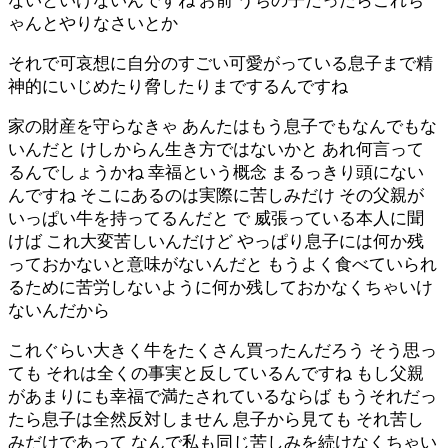
ないといけないんですね お前 うちの子だったらこれち
ゃんとやりなさいとか
それで可哀想に自分のすごい可愛がっている息子まで精
神的にいじめたり脅したりまでするんですね
家の財産を守らなきゃ あんたはもう息子でもなんでもな
いんだと けしからん生き方ではないかと あれ何言って
るんでしょうかね 幸福という概念 まるっきり頭にない
んですね そこにあるのは実際に苦しみだけ その父親が
いっぱい牛を持ってるんだと で 威張っている本人に聞
けば これ大変苦しいんだけど やっぱり息子には何か残
っておかないと意味がないんだと もうよく食べていられ
るために苦労しないように何か残しておかなくちゃいけ
ないんだから
これぐらい大きく牛をたくさん買ったんだろう そう思っ
ても それは全くの事実と反しているんですね もし父親
があまりにも幸福で満たされているならば もうそれだっ
たら息子は全然反対しません 息子から見ても それ苦し
みだけであって なんで私も同じ苦しみを続けなくちゃい