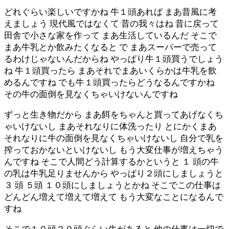
どれぐらい楽しいですかね 牛１頭あれば まあ昔風に考
えましょう 現代風ではなくて 昔の我々はね 昔に戻って
田舎で小さな家を作って まあ生活しているんだ そこで
まあ牛乳とか飲みたくなると で まあスーパーで売って
るわけじゃないんだからね やっぱり牛１頭買うでしょう
ね 牛１頭買ったら まあそれでまあいくらかは牛乳を飲
めるんですね でも牛１頭買ったらどうなるんですかね
その牛の面倒を見なくちゃいけないんですね
ずっと生き物だから まあ餌をちゃんと買ってあげなくち
ゃいけないし まあそれなりに体洗ったり とにかくまあ
それなりに牛の面倒を見なくちゃいけないし 自分で乳を
搾っておかないといけないし もう大変仕事が増えちゃう
んですね そこで人間どう計算するかというと １ 頭の牛
の乳は牛乳足りませんから やっぱり２頭にしましょうと
３ 頭 ５頭 １０頭にしましょうとかね そこでこの仕事は
どんどん増えて増えて増えて もう大変なことになるんで
すね