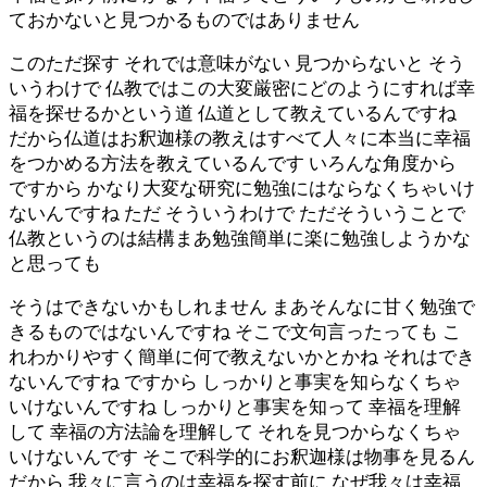
ておかないと見つかるものではありません
このただ探す それでは意味がない 見つからないと そう
いうわけで 仏教ではこの大変厳密にどのようにすれば幸
福を探せるかという道 仏道として教えているんですね
だから仏道はお釈迦様の教えはすべて人々に本当に幸福
をつかめる方法を教えているんです いろんな角度から
ですから かなり大変な研究に勉強にはならなくちゃいけ
ないんですね ただ そういうわけで ただそういうことで
仏教というのは結構まあ勉強簡単に楽に勉強しようかな
と思っても
そうはできないかもしれません まあそんなに甘く勉強で
きるものではないんですね そこで文句言ったっても こ
れわかりやすく簡単に何で教えないかとかね それはでき
ないんですね ですから しっかりと事実を知らなくちゃ
いけないんですね しっかりと事実を知って 幸福を理解
して 幸福の方法論を理解して それを見つからなくちゃ
いけないんです そこで科学的にお釈迦様は物事を見るん
だから 我々に言うのは幸福を探す前に なぜ我々は幸福