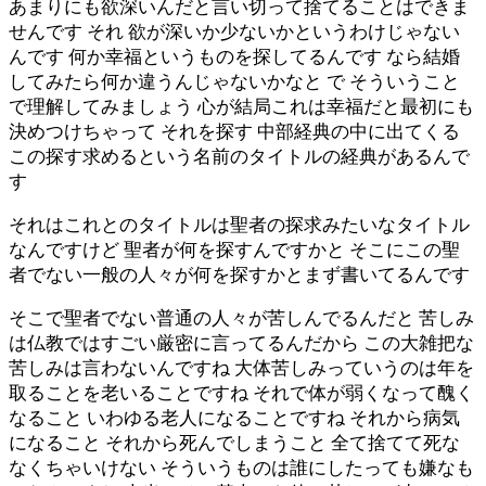
あまりにも欲深いんだと言い切って捨てることはできま
せんです それ 欲が深いか少ないかというわけじゃない
んです 何か幸福というものを探してるんです なら結婚
してみたら何か違うんじゃないかなと で そういうこと
で理解してみましょう 心が結局これは幸福だと最初にも
決めつけちゃって それを探す 中部経典の中に出てくる
この探す求めるという名前のタイトルの経典があるんで
す
それはこれとのタイトルは聖者の探求みたいなタイトル
なんですけど 聖者が何を探すんですかと そこにこの聖
者でない一般の人々が何を探すかとまず書いてるんです
そこで聖者でない普通の人々が苦しんでるんだと 苦しみ
は仏教ではすごい厳密に言ってるんだから この大雑把な
苦しみは言わないんですね 大体苦しみっていうのは年を
取ることを老いることですね それで体が弱くなって醜く
なること いわゆる老人になることですね それから病気
になること それから死んでしまうこと 全て捨てて死な
なくちゃいけない そういうものは誰にしたっても嫌なも