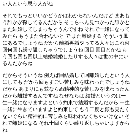
い人という思う人がね
それでもっといいかどうかはわからないんだけど まあも
う誰かが探してるんだから そこらへん見つかった誰かと
また結婚してしまっちゃうんですね それで一緒になって
みたら もうまた合わないと で また離婚する そういう風
にあるでしょうね だから離婚再婚やってる人々はこれ何
回何回も繰り返しちゃうでしょうね 回目 回目とかね も
う回も回も回以上結婚離婚したりする人々は世の中にい
るんだからね
だからそういうね 例えば回結婚して回離婚したという人
にしても だから回もすごい苦しみを味わったでしょうね
だから あまりにも並ならぬ精神的な苦しみを味わったん
だから離婚するんですね なぜならば 結婚というのは一
生一緒になりますよという約束で結婚するんだから 一生
一緒に生きていますよと約束して もう二度と顔も見たく
ないぐらい精神的に苦しみを味わわなくちゃいけない そ
れで離婚になる それ十回ぐらい繰り返しちゃいますから
ね