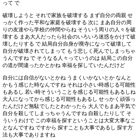
って で
破壊しようと それで家族を破壊する まず自分の両親 せ
っかく作った平和な家庭を破壊する 次に まあ自分の周
りの友達やら学校の仲間やらね そういう周りの人々を破
壊する まあ大人だったら社会のいろいろ迷惑をかけて破
壊したりする で 結局自分自身が廃寺になって破壊して
自分が破壊されてしまって もう悲しく死んでしまっちゃ
うんですね で そうなる人々っていうのは 結局この自分
の道が間違ったかとかね 幸福を探していたんだけど
自分には自信がないとかね うまくいかないとか なんと
かもう感じた時なんですね それは小さい時感じる可能性
もあるし 若い時そういうことを感じる可能性もあるしね
大人になってから感じる可能性もあるし せっかく頑張っ
たんだけど無駄でしたとわかったら 大人でもまあ平気で
自分を殺してしまっちゃうんですね 自殺したりして そ
ういうわけで この幸福を探すということは大変大事なこ
となんですね ですから 探すことも大事であるし 探す方
法も大事でありますね