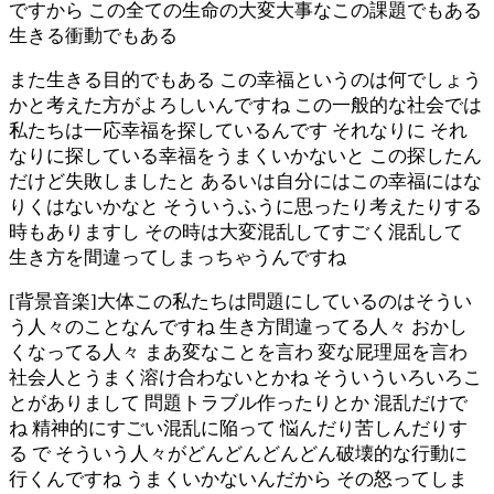
ですから この全ての生命の大変大事なこの課題でもある
生きる衝動でもある
また生きる目的でもある この幸福というのは何でしょう
かと考えた方がよろしいんですね この一般的な社会では
私たちは一応幸福を探しているんです それなりに それ
なりに探している幸福をうまくいかないと この探したん
だけど失敗しましたと あるいは自分にはこの幸福にはな
りくはないかなと そういうふうに思ったり考えたりする
時もありますし その時は大変混乱してすごく混乱して
生き方を間違ってしまっちゃうんですね
[背景音楽]大体この私たちは問題にしているのはそうい
う人々のことなんですね 生き方間違ってる人々 おかし
くなってる人々 まあ変なことを言わ 変な屁理屈を言わ
社会人とうまく溶け合わないとかね そういういろいろこ
とがありまして 問題トラブル作ったりとか 混乱だけで
ね 精神的にすごい混乱に陥って 悩んだり苦しんだりす
る で そういう人々がどんどんどんどん破壊的な行動に
行くんですね うまくいかないんだから その怒ってしま