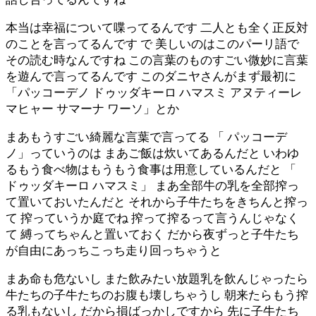
本当は幸福について喋ってるんです 二人とも全く正反対
のことを言ってるんです で 美しいのはこのパーリ語で
その読む時なんですね この言葉のものすごい微妙に言葉
を遊んで言ってるんです このダニヤさんがまず最初に
「パッコーデノ ドゥッダキーロ ハマスミ アヌティーレ
マヒャー サマーナ ワーソ」とか
まあもうすごい綺麗な言葉で言ってる 「 パッコーデ
ノ」っていうのは まあご飯は炊いてあるんだと いわゆ
るもう食べ物はもうもう食事は用意しているんだと 「
ドゥッダキーロ ハマスミ」 まあ全部牛の乳を全部搾っ
て置いておいたんだと それから子牛たちをきちんと搾っ
て 搾っていうか庭でね 搾って搾るって言うんじゃなく
て 縛ってちゃんと置いておく だから夜ずっと子牛たち
が自由にあっちこっち走り回っちゃうと
まあ命も危ないし また飲みたい放題乳を飲んじゃったら
牛たちの子牛たちのお腹も壊しちゃうし 朝来たらもう搾
る乳もないし だから損ばっかしですから 先に子牛たち