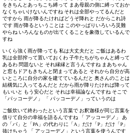
をきちんとあっちこち縛って まあ母親の側に縛っておか
なくちゃいけないんですね それは全部やってるんだと
ですから 雨が降るたければどうぞ降れと だからこれ詩
です 雨が降るということは このやっぱりいろいろ災難
やらね いろんなものが出てくることを象徴しているんで
すね
いくら強く雨が降っても 私は大丈夫だと ご飯はあるわ
乳は全部搾って置いておくわ 子牛たちがちゃんと縛って
あるわ 問題ないと それ縁縁と言うんですね まあちゃん
と窓もドアもきちんと閉まってあると それから自分が高
いところに自分の家を建てているんだと 奥さんのことは
結構気に入ってるんだと だから雨が降りたければ降って
もいいと もう安心だと それは幸福論なんですね そこで
「パッコーデノ」 「 パッコーデノ」っていうのは
ご飯炊いて終わったという言葉で お釈迦様が同じ言葉を
借りて自分の幸福を語るんですね 「 アッコーデノ」 あ
の「パ」と「PA」の代わりに「A」だけ「P」だけ「P」
抜けちゃう 「 アッコーデノ」という言葉を使うんです