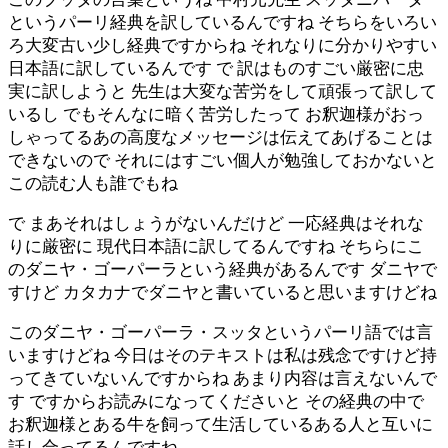
というパーリ経典を訳しているんですね そちらをいろい
ろ大変古い少し経典ですからね それなりに分かりやすい
日本語に訳しているんです で 訳はものすごい厳密に忠
実に訳しようと 先生は大変な苦労をして頑張って訳して
いるし でもそんなに暗く苦労したって お釈迦様がおっ
しゃってるあの高度なメッセージは伝えてあげることは
できないので それにはすごい個人が勉強しておかないと
この読む人も誰でもね
で まあそれはしょうがないんだけど 一応経典はそれな
りに厳密に 現代日本語に訳してるんですね そちらにこ
のダニヤ・ゴーパーラという経典があるんです ダニヤで
すけど カタカナでダニヤと書いていると思いますけどね
このダニヤ・ゴーパーラ・スッタというパーリ語では言
いますけどね 今日はそのテキストは私は残念ですけど持
ってきていないんですからね あまり内容は言えないんで
す ですからお読みになってくださいと その経典の中で
お釈迦様とある牛を飼って生活しているある人と互いに
話し合ってるんですね