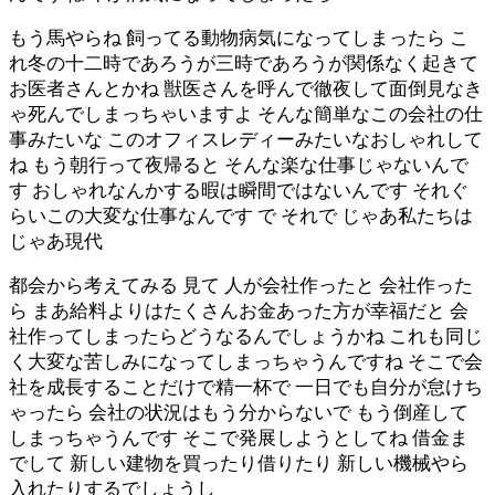
もう馬やらね 飼ってる動物病気になってしまったら こ
れ冬の十二時であろうが三時であろうが関係なく起きて
お医者さんとかね 獣医さんを呼んで徹夜して面倒見なき
ゃ死んでしまっちゃいますよ そんな簡単なこの会社の仕
事みたいな このオフィスレディーみたいなおしゃれして
ね もう朝行って夜帰ると そんな楽な仕事じゃないんで
す おしゃれなんかする暇は瞬間ではないんです それぐ
らいこの大変な仕事なんです で それで じゃあ私たちは
じゃあ現代
都会から考えてみる 見て 人が会社作ったと 会社作った
ら まあ給料よりはたくさんお金あった方が幸福だと 会
社作ってしまったらどうなるんでしょうかね これも同じ
く大変な苦しみになってしまっちゃうんですね そこで会
社を成長することだけで精一杯で 一日でも自分が怠けち
ゃったら 会社の状況はもう分からないで もう倒産して
しまっちゃうんです そこで発展しようとしてね 借金ま
でして 新しい建物を買ったり借りたり 新しい機械やら
入れたりするでしょうし