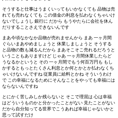
そうすると仕事はうまくいってもいかなくても 品物は売
れても売れなくても この借金の利息を払わなくちゃいけ
ないでしょうし 銀行に だから もうやたらに会社を休ん
だりすることさえできないんです
まあ今頃なかなか品物が売れませんから まあ 一ヶ月間
ぐらいまあやめましょうと 休業しましょうと そうする
と品物の数も減るんだから まあそこそこ売れるだろうと
いうこともありますけど じゃあ 一ヶ月間休業したらど
うなるかというと その 一ヶ月間でもう何百万円も もし
かするともっとたくさん利息とか何とかとか払わなくち
ゃいけないんですね 従業員に給料とかね そういうわけ
で この幸福になるためにそんなことをやっても幸福には
ならないんですね
とにかく苦しみしか残らないと そこで理屈は 心は幸福
はどういうものかと分かったことがない 見たことがない
だから自分知ってる世界でこうあれば幸福じゃないかと
思って試すだけ