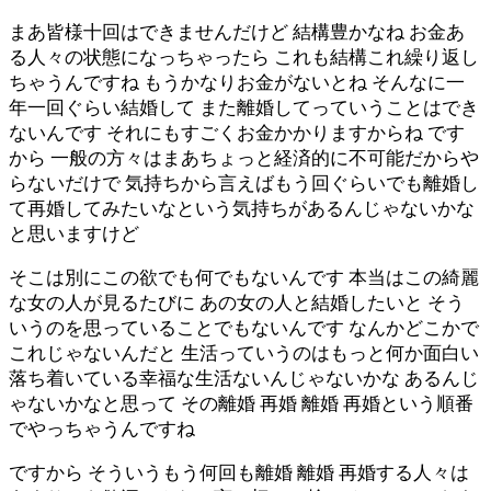
まあ皆様十回はできませんだけど 結構豊かなね お金あ
る人々の状態になっちゃったら これも結構これ繰り返し
ちゃうんですね もうかなりお金がないとね そんなに一
年一回ぐらい結婚して また離婚してっていうことはでき
ないんです それにもすごくお金かかりますからね です
から 一般の方々はまあちょっと経済的に不可能だからや
らないだけで 気持ちから言えばもう回ぐらいでも離婚し
て再婚してみたいなという気持ちがあるんじゃないかな
と思いますけど
そこは別にこの欲でも何でもないんです 本当はこの綺麗
な女の人が見るたびに あの女の人と結婚したいと そう
いうのを思っていることでもないんです なんかどこかで
これじゃないんだと 生活っていうのはもっと何か面白い
落ち着いている幸福な生活ないんじゃないかな あるんじ
ゃないかなと思って その離婚 再婚 離婚 再婚という順番
でやっちゃうんですね
ですから そういうもう何回も離婚 離婚 再婚する人々は