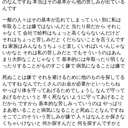
のなんですね 本当はその基本から他の苦しみが出ている
んです
一般の人々はその基本が忘れてしまって いい 別に私は
年取ることは嫌ではないんだと 当たり前だから それじ
ゃなくて 会社で給料はちょっと高くならないんだけど
それはちょっと苦しみだと くだらないことを言うんです
ね 家族はみんなもうちょっと楽しくいればいいんじゃな
いかなと それは私の苦しみだと でもそういうのはあん
まり大胆なことじゃなくて 基本的には年取ったり弱くな
ったりすることがものすごく嫌で 病気になることは嫌で
死ぬことは嫌で それを避けるために他のものを探してる
んですね なんでたくさんのお金が必要かといったらね
やっぱり体を守ってあげるためでしょうし なんで守って
あげるかというと 早く死なないように守ってあげること
だから ですから 基本的な苦しみっていうのは やっぱり
まあ老いることと病気になることと死ぬことなんですね
そこでこのそういう苦しみが嫌で 人々はなんとか探さな
くちゃいけないと 何か探すんだと 何を探すんですかと