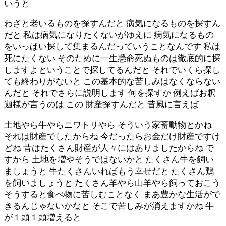
いうと
わざと老いるものを探すんだと 病気になるものを探すん
だと 私は病気になりたくないがゆえに 病気になるもの
をいっぱい探して集まるんだっていうことなんです 私は
死にたくない そのために一生懸命死ぬものは徹底的に探
しますよということで探してるんだと それでいくら探し
ても終わりがないと この基本的な苦しみはなくならない
んだと それでさらに説明します 何を探すか 例えばお釈
迦様が言うのは この 財産探すんだと 昔風に言えば
土地やら牛やらニワトリやら そういう家畜動物とかね
それは財産でしたからね 今だったらお金だけ財産ですけ
どね 昔はたくさん財産が人々にはありましたからね で
すから 土地を増やそうではないかと たくさん牛を飼い
ましょうと 牛たくさんいればもう幸せだと たくさん鶏
を飼いましょうと たくさん羊やら山羊やら飼っておこう
そうすると食べ物に苦しむことなく まあ豊かな生活がで
きるんじゃないかなと そこで苦しみが消えますかね 牛
が１頭１頭増えると