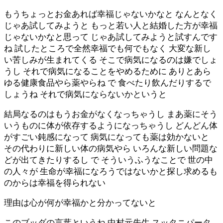
もうちょっとお金あれば幸福じゃないかなと なんとなく
じゃあ試してみようと もっと若い人と結婚した方が幸福
じゃないかなと思って じゃあ試してみようと試すんです
ね 試したところで全然幸福でも何でもなく 大変な新し
い苦しみが生まれてくる そこで病気になるのは嫌でしょ
うし それで病気になることをやめるために ありとあら
ゆる健康食品やら薬やらね で 食べたり飲んだりするで
しょうね それで病気にならないかというと
結局なるのはもうお金がなくなっちゃうし まあ薬にそう
いうものに体が依存するようになっちゃうし どんどん体
がすごい鈍感になって 病気になっても薬は効かないと
その代わりに新しい体の病気やら いろんな新しい問題な
どが出てきたりするし で そういうふうなことで 世の中
の人々が 生命が幸福になろうではないかと探し求めるも
のからは幸福を得られない
理由は心が何が幸福かと分かってないと
このブッダの言葉というね 中村元先生 スッタニパータ