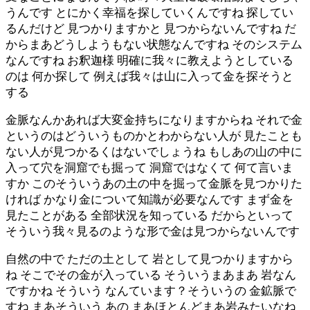
うんです とにかく幸福を探していくんですね 探してい
るんだけど 見つかりますかと 見つからないんですね だ
からまあどうしようもない状態なんですね そのシステム
なんですね お釈迦様 明確に我々に教えようとしている
のは 何か探して 例えば我々は山に入って金を探そうと
する
金脈なんかあれば大変金持ちになりますからね それで金
というのはどういうものかとわからない人が 見たことも
ない人が見つかるくはないでしょうね もしあの山の中に
入って穴を洞窟でも掘って 洞窟ではなくて 何て言いま
すか このそういうあの土の中を掘って金脈を見つかりた
ければ かなり金について知識が必要なんです まず金を
見たことがある 全部状況を知っている だからといって
そういう我々見るのような形で金は見つからないんです
自然の中で ただの土として 岩として見つかりますから
ね そこでその金が入っている そういうまあまあ 岩なん
ですかね そういう なんています？そういうの 金鉱脈で
すね まあそういう あの まあほとんどまあ岩みたいなね