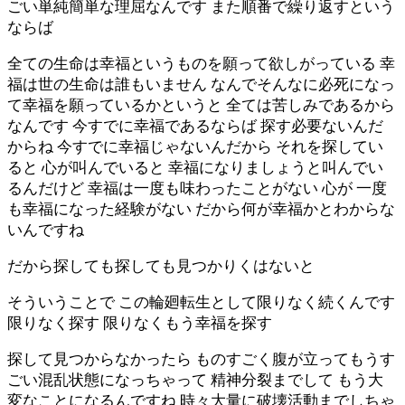
ごい単純簡単な理屈なんです また順番で繰り返すという
ならば
全ての生命は幸福というものを願って欲しがっている 幸
福は世の生命は誰もいません なんでそんなに必死になっ
て幸福を願っているかというと 全ては苦しみであるから
なんです 今すでに幸福であるならば 探す必要ないんだ
からね 今すでに幸福じゃないんだから それを探してい
ると 心が叫んでいると 幸福になりましょうと叫んでい
るんだけど 幸福は一度も味わったことがない 心が 一度
も幸福になった経験がない だから何が幸福かとわからな
いんですね
だから探しても探しても見つかりくはないと
そういうことで この輪廻転生として限りなく続くんです
限りなく探す 限りなくもう幸福を探す
探して見つからなかったら ものすごく腹が立ってもうす
ごい混乱状態になっちゃって 精神分裂までして もう大
変なことになるんですね 時々大量に破壊活動までしちゃ