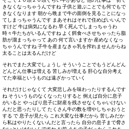
そこで１０頭２０頭ぐらい牛があると 他の仕事は一切で
きなくなっちゃうんですね 子供と遊ぶことでも何でもで
きなくなります 朝から晩まで牛の面倒を見ることになっ
てしまっちゃうんです まあそれはそれで住めばいいんで
すけど 牛は病気になるわ 早く死んでしまっちゃうわ
時々牛たちがいるんですね よく餌食べさせちゃったら脂
肪が溜まっちゃって あの 何て言いますか 産めなくなっ
ちゃうんですね 子牛を産まなきゃ乳を搾れませんからね
太ることは太るんだけど
それでまた大変でしょうし そういうことでもうどんどん
どんどん仕事は増える 苦しみが増える 肝心な自分考え
てた幸福というものは遠ざかっていく
それだけじゃなくて 大変悲しみを味わったりするんです
ね そういうものなくなったりすると 例えば自分に息子
がいると やっぱり息子に財産を残させなくちゃいけない
んだと思ったりして たくさん牛の数を増やしちゃおうと
する で 息子が見たら これ大変な仕事だから 苦しみだか
ら私はやりたくないんだと言ったら 自分の息子まで脅さ