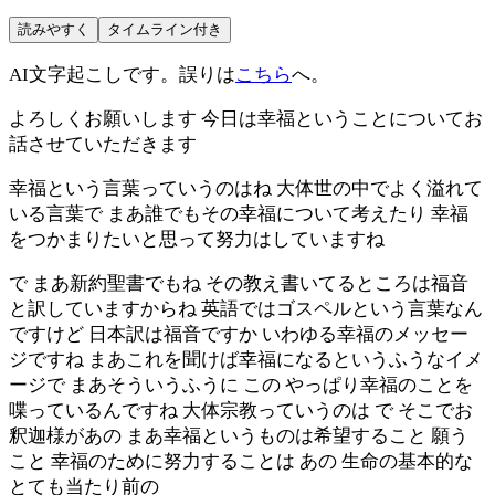
読みやすく
タイムライン付き
AI文字起こしです。誤りは
こちら
へ。
よろしくお願いします 今日は幸福ということについてお
話させていただきます
幸福という言葉っていうのはね 大体世の中でよく溢れて
いる言葉で まあ誰でもその幸福について考えたり 幸福
をつかまりたいと思って努力はしていますね
で まあ新約聖書でもね その教え書いてるところは福音
と訳していますからね 英語ではゴスペルという言葉なん
ですけど 日本訳は福音ですか いわゆる幸福のメッセー
ジですね まあこれを聞けば幸福になるというふうなイメ
ージで まあそういうふうに この やっぱり幸福のことを
喋っているんですね 大体宗教っていうのは で そこでお
釈迦様があの まあ幸福というものは希望すること 願う
こと 幸福のために努力することは あの 生命の基本的な
とても当たり前の