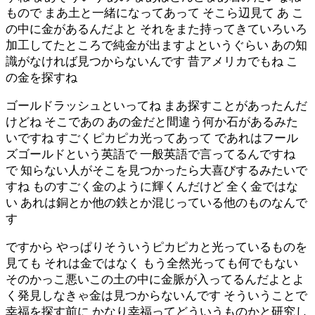
もので まあ土と一緒になってあって そこら辺見て あ こ
の中に金があるんだよと それをまた持ってきていろいろ
加工してたところで純金が出ますよというぐらい あの知
識がなければ見つからないんです 昔アメリカでもね こ
の金を探すね
ゴールドラッシュといってね まあ探すことがあったんだ
けどね そこであの あの金だと間違う何か石があるみた
いですね すごくピカピカ光ってあって であれはフール
ズゴールドという英語で 一般英語で言ってるんですね
で 知らない人がそこを見つかったら大喜びするみたいで
すね ものすごく金のように輝くんだけど 全く金ではな
い あれは銅とか他の鉄とか混じっている他のものなんで
す
ですから やっぱりそういうピカピカと光っているものを
見ても それは金ではなく もう全然光っても何でもない
そのかっこ悪いこの土の中に金脈が入ってるんだよとよ
く発見しなきゃ金は見つからないんです そういうことで
幸福を探す前に かなり幸福ってどういうものかと研究し