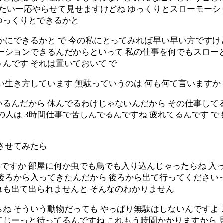
いたい一応やらせて見せますけどね ゆっくりとスローモーシ
ゆっくりとできるかと
かにできるかと で 今の私にとってみれば早い早い方です
ーションできるんだからといって 私の仕事を何でもスロー
んです それは置いておいて で
い生き方しています 無駄っていうのは 何も何て言いますか
るんだから 休んでるわけじゃないんだから その仕事してる
その人は 3時間仕事で苦しんでるんですね 疲れてるんです 
させてみたら
ですか 部屋に何か虫でも鳥でも入り込んじゃったらね 入
後ろから入ってきたんだから 後ろから出て行ってくださいっ
れも出て出られませんと そんなのわかりません
 そういう動物だっても やっぱり無駄はしないんですよ こ
じーっと待ってるんですね これもう時間かかりますから 