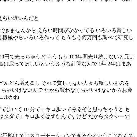
えらい遅いんだと
とできませんから えらい時間がかかってる いろいろ新しい
う機械やらいろいろ作って もうもう何万回も調べて研究し
0円で売っちゃうと もうもう 100年間売り続けないと元は
お金は戻ってほしいというふうな計算なんで 1年 2年はまあ
はどんどん増えるし それで貧しくない人々も新しいものを
くちゃいけないんで だから買わなくちゃいけないからお金
エルかね
で歩いて 10 分で 1 キロ歩いてみるぞと思っちゃうと も
タダで 1 キロ歩くはずなんですけど だからタクシーの
の証拠は ではスローモーションできるかということなんで