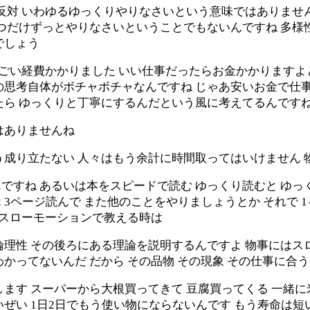
反対 いわゆるゆっくりやりなさいという意味ではありません
つだけずっとやりなさいということでもないんですね 多様
でしょう
すごい経費かかりました いい仕事だったらお金かかります
の思考自体がボチャボチャなんですね じゃあ安いお金で仕
たら ゆっくりと丁寧にするんだという風に考えてるんです
はありませんね
う成り立たない 人々はもう余計に時間取ってはいけません 
すね あるいは本をスピードで読む ゆっくり読むと ゆっ
2 3ページ読んで また他のことをやりましょうとか それで
のスローモーションで教える時は
論理性 その後ろにある理論を説明するんですよ 物事にはス
かってないんだ だから その品物 その現象 その仕事に
ます スーパーから大根買ってきて 豆腐買ってくる 一緒に
い 1日2日でもう使い物にならないんです もう寿命は短いん