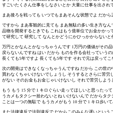
すごいたくさん仕事をしなさいとか 大量に仕事を出され
まあ後ろを戦っても いつでもまあそんな状態でよ だか
ですから まあ客観的に見ても まあ無駄の多い生き方なん
品物を開発するときでも これはもう億単位でお金かかっ
て研究して 研究して なんとかどうにかひっかからないと作る
万円とかなんとかなっちゃうんです 1万円の価値がその品物
戻らないんですね はい だから ものを作る会社っていうのは
長くても5年ですよ 長くても5年です それで元は戻ってこ
次の開発はできなくなっちゃうんですね だから この世の
買わなくちゃいけないでしょうし そうするとさらに苦労
がない そのお金もお金じゃいけないし それで苦労しよう
もう もう 15 分で 1 キロぐらい走ってほしいと思ったっ
うカメもタクシー拾わないとね いけないんで だからタク
ことは一つの無駄で もうカメがもう 10 分で 1 キロ歩
また法律違反で法則違反で だからこのみんな遅いという