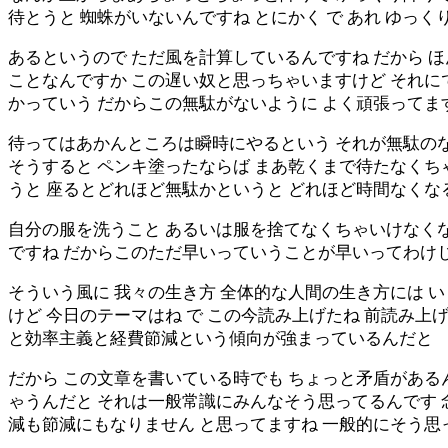
待とうと 蜘蛛がいないんですね とにかく で あれ ゆっ
あるというので ただ風を計算しているんですね だから 
ことなんですか この遅い奴と思っちゃいますけど それに
かっていう だからこの無駄がないように よく頑張ってま
待ってはあかんところは瞬時にやるという それが無駄の
そうすると ペンキ塗ったならば まあ乾くまで待たなくち
うと 座るとどれほど無駄かというと どれほど時間なくな
自分の服を洗うこと あるいは服を捨てなくちゃいけなく
ですね だからこのただ早いっていうことが早いってわけ
そういう風に 我々の生き方 全体的な人間の生き方には 
けど 今日のテーマはね で この今読み上げたね 前読み
と効率主義と経費節減という傾向が強まっているんだと
だから この文章を書いている時でも ちょっと矛盾がある
ゃうんだと それは一般常識にみんなそう思ってるんです 
減も節減にもなりません と思ってますね 一般的にそう思