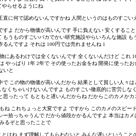
てやらせるようにね
ら正直に何で認めないんですかね 人間というのはものすごい
ですよ だから物価が高いんです 手に負えない 安くするこ
て もうものすごいバカでかい研究施設やらいろんな施設 も
んですよ それは 100円では売れませんね 1
にあるわけでは全くないんです 全くないんだけど これ 10
 やっぱり 1年 2年で その使ったお金をね 開発に使った
ないと
中で この物の物価が高いんだから 結果として貧しい人々
しなくちゃいけないんですよ ものすごい徹底的に苦労しな
と思ったって もともと遅いんだからね だからこのカメかカ
てもね これちょっと大変ですよ ですから このカメのスピード
シー拾っちゃうんで だから値段かかるんですよ 本当はカメは
いてみるぞと思ったことで
ことはね まず理解してもらわないと みんな遅いということ