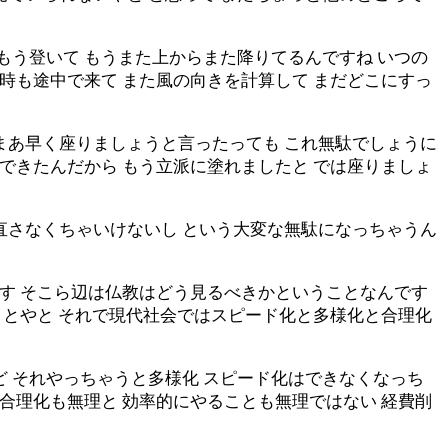
もう登いて もうまた上からまた降りてるんですね いつの
の時も途中で来て また風の向きを計算して まだどこにすっ
まあ早く座りましょうと言ったっても これ無駄でしょうに
うできたんだから もう立派に塗れましたと では座りましょ
直さなくちゃいけないし という大変な無駄になっちゃうん
ます そこら辺は仏教はどう見るべきかということなんです
いことやと それで現代社会ではスピード化と多様化と合理化
ど それやっちゃうと多様化 スピード化はできなくなっち
 合理化も無理と 効率的にやることも無理ではない 経費削