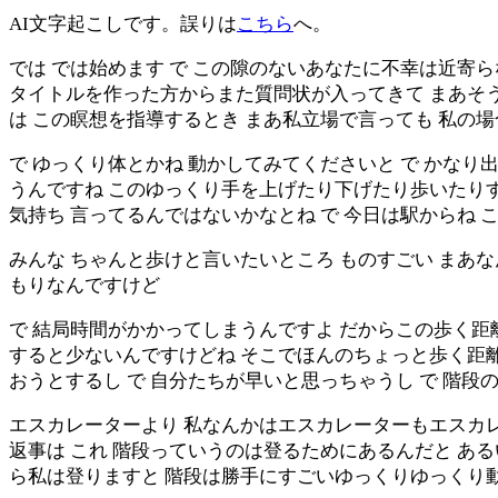
AI文字起こしです。誤りは
こちら
へ。
では では始めます で この隙のないあなたに不幸は近寄
タイトルを作った方からまた質問状が入ってきて まあそ
は この瞑想を指導するとき まあ私立場で言っても 私の
で ゆっくり体とかね 動かしてみてくださいと で かな
うんですね このゆっくり手を上げたり下げたり歩いたり
気持ち 言ってるんではないかなとね で 今日は駅からね 
みんな ちゃんと歩けと言いたいところ ものすごい まあ
もりなんですけど
で 結局時間がかかってしまうんですよ だからこの歩く距
すると少ないんですけどね そこでほんのちょっと歩く距
おうとするし で 自分たちが早いと思っちゃうし で 階段
エスカレーターより 私なんかはエスカレーターもエスカ
返事は これ 階段っていうのは登るためにあるんだと あ
ら私は登りますと 階段は勝手にすごいゆっくりゆっくり