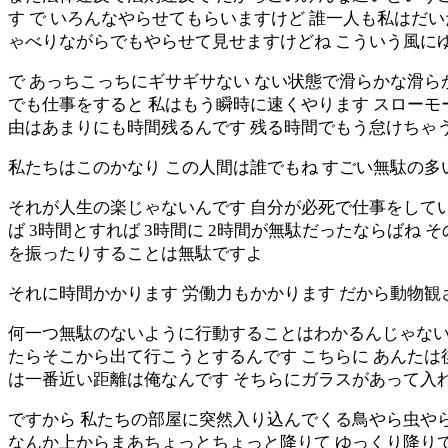
す で いろんなやらせてもらいますけど 誰一人も私はだ
ゃべりながらでもやらせて見せますけどね こういう風に
で あっちこっちにギサギサない ない状態で滑らかな滑ら
でも仕事をすると 私はもう瞬時に速くやります スローモ
由はあまりにも時間残るんです 残る時間でもう怠けちゃう
私たちはこのかなり この人間は誰でもね すごい無駄の多
それが人生の楽じゃないんです 自分が必死で仕事をしてい
ば 3時間とすれば 3時間に 2時間が無駄だったならばね 
を振ったりすることは無駄ですよ
それに時間かかります 労働力もかかります だから動物観
何一つ無駄のないように行動することはわかるんじゃない
たらそこから出て行こうとするんです こちらに あんたは
は一番近い距離は俺なんです そちらにガラスがあって入
ですから 私たちの部屋に突然入り込んでくる鳥やら虫やらね
なんか上からまあちょっとちょっと降りて ゆっくり降りて