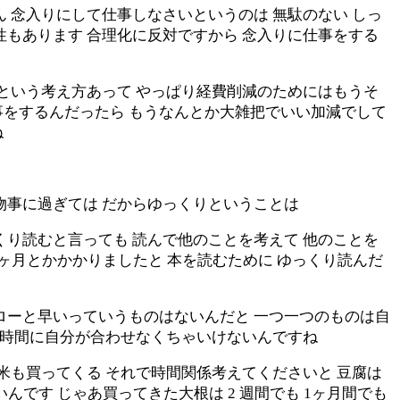
 念入りにして仕事しなさいというのは 無駄のない しっ
性もあります 合理化に反対ですから 念入りに仕事をする
よという考え方あって やっぱり経費削減のためにはもうそ
事をするんだったら もうなんとか大雑把でいい加減でして
ね
物事に過ぎては だからゆっくりということは
くり読むと言っても 読んで他のことを考えて 他のことを
 1ヶ月とかかかりましたと 本を読むために ゆっくり読んだ
ローと早いっていうものはないんだと 一つ一つのものは自
合う時間に自分が合わせなくちゃいけないんですね
米も買ってくる それで時間関係考えてくださいと 豆腐は
です じゃあ買ってきた大根は 2 週間でも 1ヶ月間でも