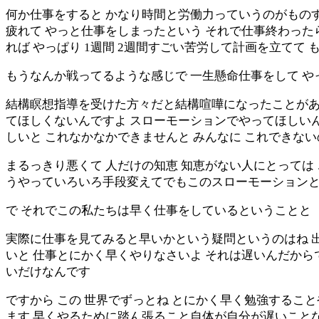
何か仕事をすると かなり時間と労働力っていうのがものす
疲れて やっと仕事をしまったという それで仕事終わっ
れば やっぱり 1週間 2週間すごい苦労して計画を立てて
もうなんか戦ってるような感じで 一生懸命仕事をして や
結構瞑想指導を受けた方々だと結構喧嘩になったことがあ
てほしくないんですよ スローモーションでやってほしい
しいと これなかなかできませんと みんなに これできな
まるっきり悪くて 人だけの知恵 知恵がない人にとっては
うやっていろいろ手段変えてでもこのスローモーション
で それでこの私たちは早く仕事をしているということと
実際に仕事を見てみると早いかという疑問というのはね 出
いと 仕事とにかく早くやりなさいよ それは遅いんだから
いだけなんです
ですから この 世界でずっとね とにかく早く勉強するこ
ます 早くやるために踏ん張ること自体が自分が遅いことな