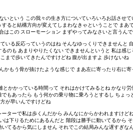
らないという この我々の生き方についていろいろお話させて
うすると結構方向が変えてしまわなきゃということで まあ
場合はこの スローモーション まずやってみなさいと言うん
り出ている反応っていうのはね そんなゆっくりできませんと
するのも あまりやりたくない できませんというと 私は感
ここまで歩いてきたんですけどね 腹が出ますよ 歩けないね
なんかもう骨が抜けたような感じで まあ左に寄ったり右に寄
離とかかっている時間って それはかけてみるとね かなり労
離でもあったら もう何かの乗り物に乗ろうとするし ちょ
の方が早いんですけどね
レーターで私は歩くんだから みんなにからかわれますけどね
るいは下りるためにあるんだと 階段は勝手に動いてるから 
動いてるから気にしません それでこの結局みんな遅すぎな