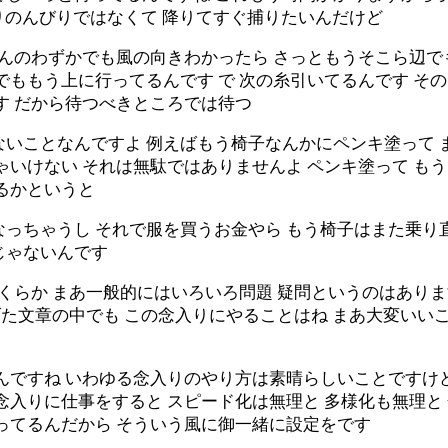
くりのんびりではなくて 降りてすぐ捕りたいんだけど
ほんのわずかでも風の向きわかったら さっともうそこら辺で
でももう上に行ってるんです で 次の糸引いてるんです そ
す だから待つべきところでは待つ
ないことなんですよ 例えばもう椅子なんかにペンキ塗って 
ゃいけない それは無駄ではありませんよ ペンキ塗って も
るかというと
なっちゃうし それで服を買うお金やら もう椅子はまた乗り
じゃないんです
いくらか まあ一般的にはいろいろ問題 疑問というのはあり
上げた文章の中でも この念入りにやることはね まあ大変い
んですね いわゆる念入りのやり方は素晴らしいことですけ
念入りに仕事をすると スピード化は無理と 多様化も無理と
ってるんだから そういう風に御一緒に設定をです