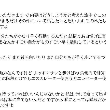
いただきます で 内容はどうしようかと考えた途中で この
できるだけその件について話したいと思います この私たち
ですよ
 自分たちがかなり早く行動するんだと 結構まあ自慢げに言
じるなんかすごい自分がものすごい早く活動しているという
ったり また後ろ向いたり また自分たちが早く歩いてるつ
働力なんですけど まっすぐサッと歩けばね 労働力で計算
っとの階段だけでもエスカレーター使おうとエレベーター使
 待っていればいいんじゃないかと 私はそれで返って出す
それは私に当てないんだと ですから 私にとっては階段だか
んですよ