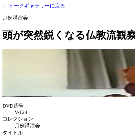
← トークギャラリーに戻る
月例講演会
頭が突然鋭くなる仏教流観
DVD番号
V-124
コレクション
月例講演会
タイトル