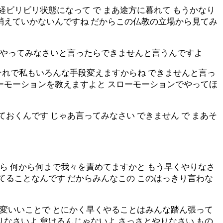
経ビリビリ状態になって で まあ途方に暮れて もうかなり
消えていかないんですね だからこの仏教の立場から見てみ
くりやってみなさいと言ったらできませんと言うんですよ
それで私もいろんな手段変えますからね できませんと言っ
ーモーションを教えますよと スローモーションでやってほ
おくんです じゃあ言ってみなさい できません で まあそ
から 何から何まで我々を責めてますかと もう早くやりなさ
てることなんです だからみんなこの このはっきり言わな
大変いいことで とにかく早くやることはみんな踏ん張って
なさいよ 怠けるんじゃないよ さっさとやりなさい もの