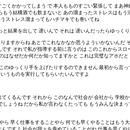
ごくかかってしまう で 本人もものすごい緊張して まあ神
たらもう結構酒でも飲まないと あの溜まったストレスはもう
 もうストレス溜まってもハチマキでも巻いてね
っと結果を出して 遅いんで それは 遅いんだったらゆっ
りますからね あとでこれなかなか思うよういかないんだ 
んです それで私が指導する前に言うのは このこれからスロ
いのはなぜだか何だか知ってますかと これは完璧なアホだと
 このゆっくり手を上げたりするのできません 最初から言って
というものを実行してもらいたいんですよ
てくるんです それから このなんで社会が 会社から 学校
でしょうね だから私が言わなくたっても もうみんな決まっ
とやら 早く仕事をすることやら 何でも早くやることはもう
んですよ 社会が我々を責めていることがね 仕事を早くやり