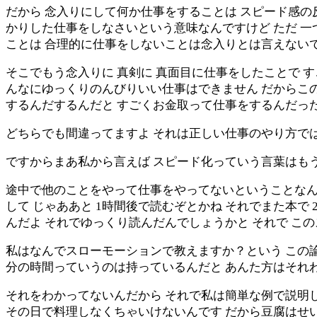
だから 念入りにして何か仕事をすることは スピード感の
かりした仕事をしなさいという意味なんですけど ただ 一
ことは 合理的に仕事をしないことは念入りとは言えない
そこでもう念入りに 真剣に 真面目に仕事をしたことで 
んなにゆっくりのんびりいい仕事はできません だからこ
するんだするんだと すごくお金取って仕事をするんだっ
どちらでも間違ってますよ それは正しい仕事のやり方で
ですからまあ私から言えば スピード化っていう言葉はも
途中で他のことをやって仕事をやってないということなんで
して じゃああと 1時間後で読むぞとかね それでまた本で 
んだよ それでゆっくり読んだんでしょうかと それで こ
私はなんでスローモーションで教えますか？という この
分の時間っていうのは持っているんだと あんた方はそれわ
それをわかってないんだから それで私は簡単な例で説明し
その日で料理しなくちゃいけないんです だから豆腐はせいぜ