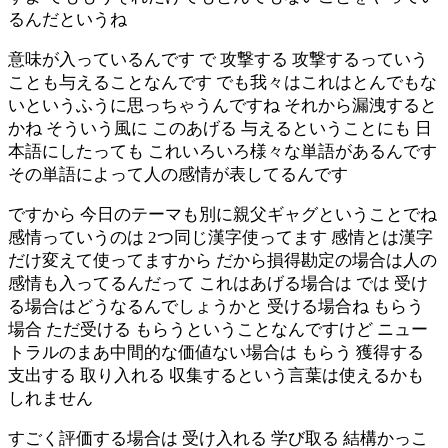
るんだというね
意味が入っているんです で 攻撃する 攻撃するっていう
ことも与えることなんです でも我々はこれはとんでもな
いというふうに思っちゃうんですね それから漏洩すると
かね そういう風に このあげる 与えるということにも 日
本語にしたっても これいろいろ様々な単語があるんです
その単語によって人の感情が表してるんです
ですから 今日のテーマも別に親父ギャグということでね
感情っていうのは 2つ同じ漢字使ってます 感情とは漢字
だけ変えて使ってますから だから損得勘定の場合は人の
感情も入ってるんだって これはあげる場合は では 受け
る場合はどうなるんでしょうかと 受ける場合ね もらう
場合 ただ受ける もらうということなんですけど ニュー
トラルのまあ中間的な価値ない場合は もらう 獲得する
支出する 取り入れる 収集するという言葉は使えるかも
しれません
すごく評価する場合は 受け入れる 学び取る 結構かっこ