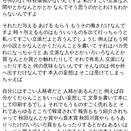
ら何のない存在価値がないんですよ 私がすごい立派な人
間やとかなんとかとか なんでそう思うのかとわけもわか
らないんですよ
それただ与える あげる もらう もうその働きだけなんで
すよ 時々与えるものはもういいものを出て行っちゃうと
私ってすごい立派だよと言うんでしょうし 例えばもう何
か小説とかなんとかくだらんことを書いて それはバカ売
れになっちゃうと あ 立派な人やとか いろいろなんとか
賞 なんとか賞とか触れたりして それで有名人 立派にな
ったりすると 何の意味もないんです そんなのは 何か外
へ出すだけなんです 本人の妄想は そこは受けてしまっ
ちゃえば
自分にはすごい人格者だと 人格があるんだと 例えば自
分がくだらんことをいっぱい妄想して 文章を書いて本に
して印刷するでしょ それでもうものすごく売れると そ
れであらゆるところで報道されて 報告ももう紹介されち
ゃって 秋田なんとか賞やら直木賞 秋田川賞やら もうあ
りったけのいろいろ賞をもらったりするとかね あるいは