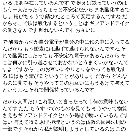
いる まあ存在しているんです で 例えば鉄っていうのは
もう一人だったらちょっと不安定だから まあ酸化するで
しょ 錆びちゃうで 錆びたところで安定するんですね だ
からそこで鉄は酸化するということは ギブアンドテイク
の働きなんです 離れないんです お互いに
で 酸素から何か自分電子が自分の中に鉄の中に入ってる
んだから もう酸素には逃げて逃げられないんですね そ
れで酸素にしたっても 不安定な電子があるんだから そ
こは何かに引っ越させておかないとうまくいかないんで
すよ ですから このお互いにやりとりをやっても酸化す
る 鉄はもう錆びるということがあります だから どんな
ものに見ても そうやってこのお互いにもうあげて与えて
というよね それで関係持っているんです
だから人間だけこれ悪いと言ったっても何の意味もない
んです ただ もうすべてのものを見ても そうやって物質
さえもギブアンドテイクという機能で動いているんです
はい 与えて得る原理 摂理というのは仏教の因果法則の
一部です それから私が説明しようとしているのは この