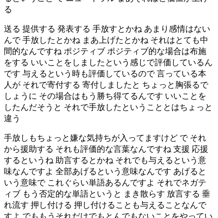
る
送る 提供する 発表する 手放すとかね あまり感情はない
んで 手放したとかね まあ上げたとかね それはとても中
間的なんですね ポジティブ ポジティブ的な場合は布施
をする いいことをしましたという感じで評価しているん
です 与えるという時も評価しているので 言っている本
人が それで寄付する 寄付しましたと ちょっと胸張るで
しょうに その場合はもう勝ち得てるんです いいことを
したんだそうと それで手放したということとはちょっと
違う
手放しもちょっと嫌な気持ちが入ってますけど で それ
から援助する それも評価的な言葉なんですね 支援 応援
するというね 助言するとかね それでも与えるという意
味なんですよ 全部あげるという意味なんです あげると
いう意味で これぐらい単語あるんですよ それでネガテ
ィブ もう否定的な単語というと まき散らす 放言する 垂
れ流す 押し付ける 押し付けることも与えることなんで
すよ でももうそれだけでもとんでもないことをやってい