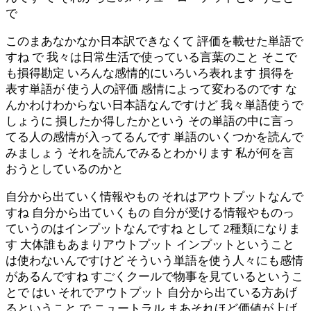
で
このまあなかなか日本訳できなくて 評価を載せた単語で
すね で 我々は日常生活で使っている言葉のこと そこで
も損得勘定 いろんな感情的にいろいろ表れます 損得を
表す単語が 使う人の評価 感情によって変わるのです な
んかわけわからない日本語なんですけど 我々単語使うで
しょうに 損したか得したかという その単語の中に言っ
てる人の感情が入ってるんです 単語のいくつかを読んで
みましょう それを読んでみるとわかります 私が何を言
おうとしているのかと
自分から出ていく情報やもの それはアウトプットなんで
すね 自分から出ていくもの 自分が受ける情報やものっ
ていうのはインプットなんですね として 2種類になりま
す 大体誰もあまりアウトプット インプットということ
は使わないんですけど そういう単語を使う人々にも感情
があるんですね すごくクールで物事を見ているというこ
とで はい それでアウトプット 自分から出ている方あげ
るということ で ニュートラル まあそれほど価値が上げ