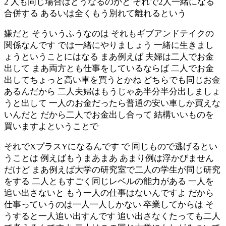
2 人も同じ場合はどうなるのかと それで2人一緒になる
合併する あるいは全くもう別れて離れるという
嫌だと そういうふうなのは それもギブアンドテイクの
関係なんです では一緒にやりましょう 一緒に生きまし
ょうということにはなる まあ例えば 夫婦は二人でお金
出して まあ両方とも仕事をしているならば 二人でお金
出してちょっと高い車を買うとかね どちらでも同じお金
あるんだから 二人夫婦はもうじゃあ半分半分出しましょ
うと出して 一人のお金だったら普通の安い車しか買えな
いんだと だから二人でお金出し合って 結構いいものを
買いますよということで
それでXプラスYになるんです で 同じもので逃げるとい
うことは 例えばもうまあまあ あまり例は浮かびません
だけど まあ例えば大学の研究室で二人の学生が同じ研究
をする 二人ともすごく同じレベルの能力がある 一人を
追い出さないと もう一人の仕事はないんですよ だから
仕事っていうのは一人一人しかない 卒業してからは そ
うすると一人追い出すんです 追い出さなくたっても二人