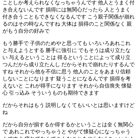
ことしか考えられなくなっちゃうんです 他人とうまく付
き合えないんです 損得には無関心だったら 人とうまく
付き合うこともできなくなるんです こう親子関係が崩れ
るのはその時なんですね 大体は 損得のこと関係なく 親
がもう自分の好みで
もう勝手で 子供のためやと思っても いろいろあれこれ
と与えようとする 勝手に強引に でもそうは成り立たな
い 与えるということは 得るということによって成り立
つんだから成り立たんし だからそれで崩れたりするんで
すね それから他を不信に思う 他人のことをあまり信頼
しないことになります 疑うことになるんです 損得を考
えないと これが得手になります それから自信喪失 懐疑
心 引っ込み そういうものも期待できます
だからそれはもう 説明しなくてもいいとは思いますけど
ね
だから自分が損するか得するかということは全く無関心
で あれこれでやっちゃうと やがて懐疑心になっちゃう