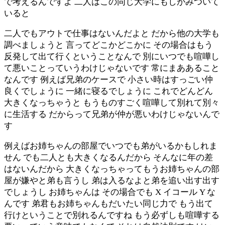
で考えるんですよ 二人はこの同じ大学にもしがみついて
いると
二人でもアウトで仕事はないんだよと だから他の大学も
調べましょうと 言ってどこかどこかに その場合はもう
反発して出て行くということなんで 別にいつでも喧嘩し
て悪いことっていうわけじゃないです 常にまああること
なんです 例えば兄弟のケースで 小さい時はすっごい仲
良くでしょうに 一緒に寝るでしょうに これでどんどん
大きくなっちゃうと もうものすごく喧嘩して別れて別々
に生活する だからって兄弟が仲が悪いわけじゃないんで
す
例えばお姉ちゃんの部屋でいつでも弟がいるかもしれま
せん でも二人とも大きくなるんだから そんなに年の差
はないんだから 大きくなっちゃってもうお姉ちゃんの部
屋が嫌やと弟も言うし 弟は入るなよと弟を追い出す出す
でしょうし お姉ちゃんは その場合でも X イコール Y な
んです 弟君もお姉ちゃんもだいたい同じ力で もう出て
行けということで別れるんですね もう必ずしも喧嘩する