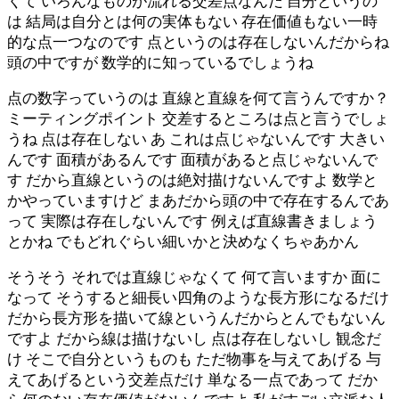
くて いろんなものが流れる交差点なんだ 自分というの
は 結局は自分とは何の実体もない 存在価値もない一時
的な点一つなのです 点というのは存在しないんだからね
頭の中ですが 数学的に知っているでしょうね
点の数字っていうのは 直線と直線を何て言うんですか？
ミーティングポイント 交差するところは点と言うでしょ
うね 点は存在しない あ これは点じゃないんです 大きい
んです 面積があるんです 面積があると点じゃないんで
す だから直線というのは絶対描けないんですよ 数学と
かやっていますけど まあだから頭の中で存在するんであ
って 実際は存在しないんです 例えば直線書きましょう
とかね でもどれぐらい細いかと決めなくちゃあかん
そうそう それでは直線じゃなくて 何て言いますか 面に
なって そうすると細長い四角のような長方形になるだけ
だから長方形を描いて線というんだからとんでもないん
ですよ だから線は描けないし 点は存在しないし 観念だ
け そこで自分というものも ただ物事を与えてあげる 与
えてあげるという交差点だけ 単なる一点であって だか