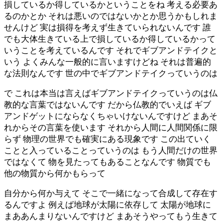
損しているか得しているかということをね 考える必要あ
るのかとか それは悪いのではないかとか思うかもしれま
せんけど 実は損得を考えず生きていられないんです 誰
でも大体生きている上で損しているか得しているかって
いうことを考えているんです それでギブアンドテイクと
いう よくみんな一般的に言いますけどね それは普遍的
な法則なんです 世の中でギブアンドテイクっていうのは
で これは本当は言えばギブアンドテイクっていうのは仏
教的な言葉ではないんです だから仏教的でいえば ギブ
アンドゲットにならなくちゃいけないんですけど まあそ
れからその言葉を使います それから人間に人間関係に限
らず 物理の世界でも確実にある現象です この出ていく
ことと入っていることっていうのは もう人間だけの世界
ではなくて 物を見たってもあることなんです 物質でも
他の物質から何かもらって
自分から何か与えて そこで一緒になって合成して存在す
るんですよ 例えば地球が太陽に依存して 太陽が地球に
まああんまりないんですけど まあそうやってもう生きて