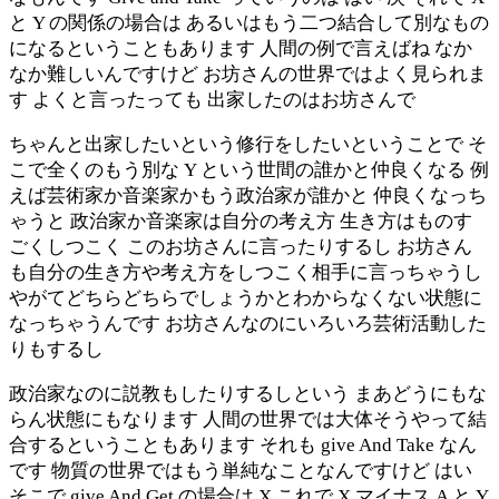
と Y の関係の場合は あるいはもう二つ結合して別なもの
になるということもあります 人間の例で言えばね なか
なか難しいんですけど お坊さんの世界ではよく見られま
す よくと言ったっても 出家したのはお坊さんで
ちゃんと出家したいという修行をしたいということで そ
こで全くのもう別な Y という世間の誰かと仲良くなる 例
えば芸術家か音楽家かもう政治家が誰かと 仲良くなっち
ゃうと 政治家か音楽家は自分の考え方 生き方はものす
ごくしつこく このお坊さんに言ったりするし お坊さん
も自分の生き方や考え方をしつこく相手に言っちゃうし
やがてどちらどちらでしょうかとわからなくない状態に
なっちゃうんです お坊さんなのにいろいろ芸術活動した
りもするし
政治家なのに説教もしたりするしという まあどうにもな
らん状態にもなります 人間の世界では大体そうやって結
合するということもあります それも give And Take なん
です 物質の世界ではもう単純なことなんですけど はい
そこで give And Get の場合は X これで X マイナス A と Y