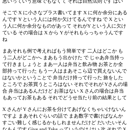
悪いっていう意味でもなくて それは自然法則です はい
そこで X に小さなプラス書いてます X に何か余分にある
んです Y という人には何か欠けてるんですね で X とい
う人に何か余分なものがあって それがY という人に欠け
ている その場合は X から Y がそれもらっちゃうんです
ね
まあそれも例で考えればもう簡単です 二人はどこか も
う二人がどこかへ まあもう出かけた で じゃあ弁当持っ
て行きましょうと まあ一人は弁当と飲み物 お茶とか全
部持って行った もう一人はまあそこら辺で買えないんで
はないかということで 弁当だけ持って行った 旅をした
ところで お茶買うところはない それでそれが Yさんの場
合 弁当はあるんだけど お茶はない X さんの場合は弁当
もあってお茶もある それでどうせ当たり前の結果として
X さんが Y さんにお茶を分けてあげなくちゃいけないん
ですよ まあそれぐらいの話で まあ数字で書けばなんか
すごい難しく感じるかもしれませんだけど だいたいそん
なもんです Give and Take っていうのは はい 次 それで X