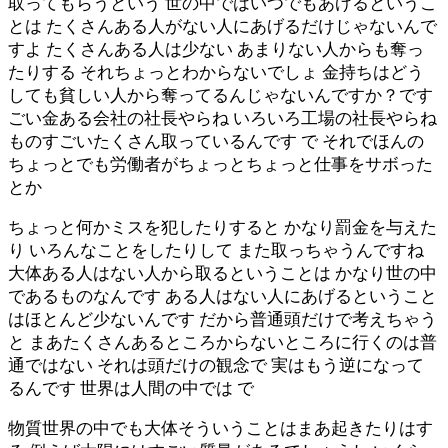
取ってもらうという 世の中ではいつでもあげるというこ
とは たくさんある人がない人にあげるだけじゃないんで
すよ たくさんある人は少ない あまりない人からも奪っ
たりする それちょっとわからないでしょ 金持ちはどう
しても貧しい人から奪ってるんじゃないんですか？です
ごい金ある会社の社長やらね いろいろ工場の社長やらね
ものすごいたくさん取っているんです で それでほんの
ちょっとでも労働者がちょっとちょっと仕事をサボった
とか
ちょっと何かミスを犯したりすると かなり罰金を与えた
り いろんなことをしたりして また取っちゃうんですね
大体ある人はない人から取るということは かなり世の中
であるものなんです ある人はない人にあげるということ
はほとんど少ないんです だから普通頭だけで考えちゃう
と まあたくさんあるところからないところに行くのは普
通ではない それは頭だけの観念で 実はもう逆になって
るんです 世界は人間の中では で
物質世界の中でも大体そういうことはまあ起きたりはす