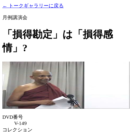
← トークギャラリーに戻る
月例講演会
「損得勘定」は「損得感
情」?
DVD番号
V-149
コレクション