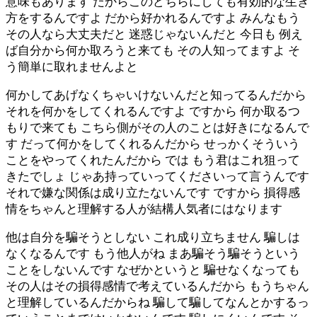
意味もあります だからこのどちらにしても有効的な生き
方をするんですよ だから好かれるんですよ みんなもう
その人なら大丈夫だと 迷惑じゃないんだと 今日も 例え
ば自分から何か取ろうと来ても その人知ってますよ そ
う簡単に取れませんよと
何かしてあげなくちゃいけないんだと知ってるんだから
それを何かをしてくれるんですよ ですから 何か取るつ
もりで来ても こちら側がその人のことは好きになるんで
す だって何かをしてくれるんだから せっかくそういう
ことをやってくれたんだから では もう君はこれ狙って
きたでしょ じゃあ持っていってくださいって言うんです
それで嫌な関係は成り立たないんです ですから 損得感
情をちゃんと理解する人が結構人気者にはなります
他は自分を騙そうとしない これ成り立ちません 騙しは
なくなるんです もう他人がね まあ騙そう騙そうという
ことをしないんです なぜかというと 騙せなくなっても
その人はその損得感情で考えているんだから もうちゃん
と理解しているんだからね 騙して騙してなんとかするっ