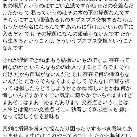
あの場所というのはすごい立派ですかね ただの交差点だ
けだから で 私っていうのはその木の下の場所なんです
そちらにすごい価値あるものをブスブス交換するならば
もうただ有名になるんです あちらに行けばいいもの手に
入るぞと でも その場所になんの価値もないんです だか
ら生きるということは そういうブスブス交換ということ
なんです
それが理解できれば もう結構いいものですよ 存在って
何なのかと いろんなものの出入りするところです それ
だけ だから自我がないんだと 別に存在で何の価値もな
いんだと だからそんなくよくよして そんなに自我を張
って は損したらどうしようかとかね 悔しいとかね 何が
悔しいんですか？すごい気楽に穏やかでいられますけど
まあそこはまあ一応まだあります 交差点ということは
人生とは流れの交差点 そこに執着して喜ぶ意味も 嫌に
なって悲しくなる意味も
真剣に損得を考えて悩んだり困ったりするべき意味もあ
りません 人生には これやってるでしょ だから無知とい