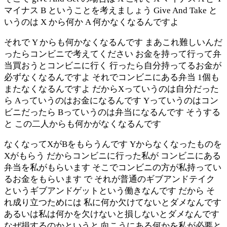
マイナス B ということを考えましょう Give And Take と
いうのは X から何か A 何かなくなるんですよ
それで Y からも何かなくなるんです まあこれ難しいんだ
ったらコンビニで考えてください お金を持って行って弁
当買おうとコンビニに行く 行ったら自分持ってるお金が
必ずなくなるんですよ それでコンビニにある弁当 1個も
またなくなるんですよ だからXっていうのは自分だった
ら Aっていうのはお金になるんです Yっていうのはコン
ビニだったら Bっていうのは弁当になるんです そうする
と この二人からも何かがなくなるんです
なくなってXがBをもらうんです Yからなくなったものを
Xがもらう だからコンビニに行った私が コンビニにある
弁当を私がもらいます そこでコンビニの方が私持ってい
るお金をもらいます で それが普通のギブアンドテイク
というギブアンドゲットという働きなんです だから そ
れ成り立つためには 私に何か欠けてないとダメなんです
あるいは私は何かを欠けないと損しないとダメなんです
なぜ損するのかというと 向こうにある何かを私が必要と