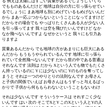
る 例えば太陽にはすごい質量があるでしょうし いくら
でもものあるんだけど 地球は自分の方に引っ張らせてい
るでしょうに まあ地球も別にめげているもめげないんだ
から まあ一応ぶつからないということになってますけど
だからその場合でも やっぱりたくさんある人が少ない人
を引っ張ってます 我々は空を飛びたいんですけど なか
なか飛べないんですよ なぜかというと 我々にも引力あ
りますよ
質量あるんだから でも地球の方があまりにも巨大にある
んだから もうもうやられているんです 地球に引っ張ら
れていて全然飛べないんです だから世の中である普通は
それなんです 法則は だから Xという人でも物でもたくさ
ん持っているのに Y には少ないのに Yのものを奪ってし
まうと それは一つのやりとりの法則なんです お母さん
と子供の関係でいえば お母さんはもうずっと与えるばっ
かりで 子供から何ももらわないということもないわけ
それは少ないんです そういうケースは それすごく少な
いんです はい 次の そこでXとY このXという人とYの人