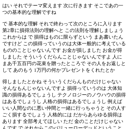
はい それでテーマ変えます 次に行きます そこであの一
つの基本的な理解ですね
で 基本的な理解 それで終わって次のところに入ります
第2章に損得法則の理解へと この法則を理解しましょう
これからは で 損得はものに限らずという まあ書いたん
ですけど この損得っていうのは大体一般的に考えている
もののことじゃないんです お金が損しました お金が得
しました そういうくだらんことじゃないんですよ 人に
まあ千五百円の花束を贈ったところで その人をお返しと
して あのもう 1万円の何かプレゼントをくれたとか
得しましたとかね そういうくだらんものだけじゃない
そんなもんじゃないんですよ 損得っていうのは 大体知
識の損得あるでしょうし テクノロジーのノウハウの損得
はあるでしょうし 人格の損得はあるでしょうし 例えば
いい人間なのに悪い仲間と一緒に行っちゃうと その人す
ごく損するでしょう 人格的には だからあらゆる損得は
あります 全部考えてほしい ただ 金のことだけじゃない
んです で それからこのバリューローデッドということ