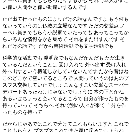
ノーベル賞までももらったりするかも それで本人がすご
い偉い人間やと偉い勘違いするんです
ただ出て行ったものによりだけの話なんですよ もう何も
ないっていうのは仏教の立場なんです ただの交差点 ノ
ーベル賞までもらう小説家でいたっても あっちこっちか
らいろんな情報をかき集めて それをまた出すんです そ
れだけの話です だから芸術活動でも文学活動でも
科学的な活動でも 発明家でもなんだかんだも ただ生き
ているんだということは 受け入れて 外へ出す 受け入れ
外へ出すという機能しかしていないんです だから昔はね
このどこかで空いてるところで 人間っていうのはあのブ
スブス交換していたでしょ こんなすごい立派なスーパー
デパートあったわけじゃないでしょうに 木の下とかね
あるいはちょっと空いてるところで 自分が作ったものを
持っていって そちらへ それで別の人々が来て 自分を作
ったものを持って
だからじゃあではこれで分けてこれもらいますと これで
これもらうと ブスブスこれでまた家に戻るでしょうね