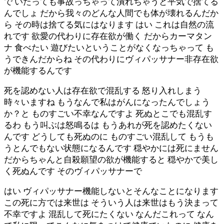
で いたっても事故っちゃって潰れちゃうと平気で捨てる
んでしょ だから我々のどんな人間でも体が壊れるんだか
ら その時は捨てる気にはなります はい これは自然の流
れです 欲愛の代わりに存在欲が働く だからカーマタン
ナ 食べたい 遊びたいということがなくなっちゃって も
うできんだからね その代わりにヴィパッサナー非存在欲
が機能するんです
死を認めない人は存在欲で混乱する 怒り入れしまう
時々いますね もうなんで私はがんになったんでしょう
か？と ものすごい不幸なんですよ 死ぬとこでも混乱す
るわ もう叫ぶは怒鳴るは もうあれが死を認めたくない
んです どうしても死ぬのに ものすごい混乱して もうも
うとんでもない状態になるんです 穏やかには死にません
だからちゃんと自殺願望の欲が機能すると 穏やかで美し
く死ぬんです そのヴィパッサナーで
はい ヴィパッサナー機能しないとそんなことになります
この死に方では来世は そういう人は来世はもう決まって
不幸ですよ 混乱して死にたくない なんだこれって なん