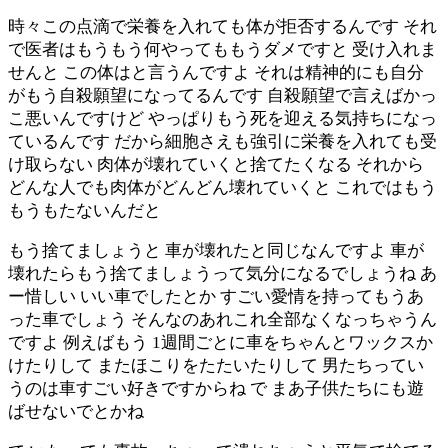
時々この点滴で栄養を入れても体が拒否するんです それ
で医者はもうもう何やってももうダメですと 受け入れま
せんと この体はと言うんですよ それは精神的にも自分
がもう自殺願望になってるんです 自殺願望で言えばかっ
こ悪いんですけど やっぱりもう死を迎える気持ちになっ
ているんです だから細胞さえも強引に栄養を入れても受
け取らない 肉体が壊れていくと捨てたくなる それから
どんな人でも肉体がどんどん壊れていくと これではもう
もうもたないんだと
もう捨てましょうと 車が壊れたと同じなんですよ 車が
壊れたらもう捨てましょうって気分になるでしょうね あ
ー惜しい いい車でしたとか すごい愛情を持ってもうあ
った車でしょう そんなのあれこれ全部なくなっちゃうん
ですよ 例えばもう 1週間ごとに車をちゃんとワックスか
けたりして またほこりをたたいたりして 男たちってい
うのは車すごい好きですからね で まあ子供たちにも遊
ばせないでとかね