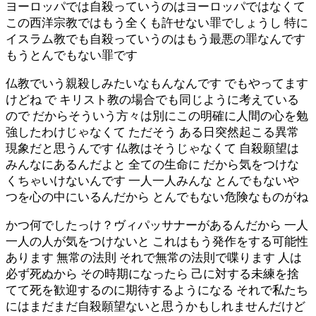
ヨーロッパでは自殺っていうのはヨーロッパではなくて
この西洋宗教ではもう全くも許せない罪でしょうし 特に
イスラム教でも自殺っていうのはもう最悪の罪なんです
もうとんでもない罪です
仏教でいう親殺しみたいなもんなんです でもやってます
けどね で キリスト教の場合でも同じように考えている
ので だからそういう方々は別にこの明確に人間の心を勉
強したわけじゃなくて ただそう ある日突然起こる異常
現象だと思うんです 仏教はそうじゃなくて 自殺願望は
みんなにあるんだよと 全ての生命に だから気をつけな
くちゃいけないんです 一人一人みんな とんでもないや
つを心の中にいるんだから とんでもない危険なものがね
かつ何でしたっけ？ヴィパッサナーがあるんだから 一人
一人の人が気をつけないと これはもう発作をする可能性
あります 無常の法則 それで無常の法則で喋ります 人は
必ず死ぬから その時期になったら 己に対する未練を捨
てて死を歓迎するのに期待するようになる それで私たち
にはまだまだ自殺願望ないと思うかもしれませんだけど