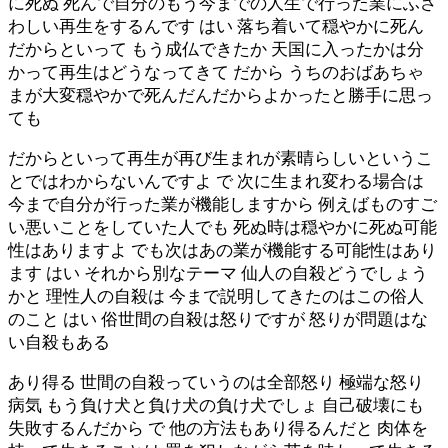
に死ぬ 死んで自分のもう今までの人生で行った業にふさ
わしい再生をするんです はい 落ち着いて穏やかに死ん
だからといって もう成仏できたか 天国に入ったかは分
かって再生はどうなってきて だから うちのおばあちゃ
まが大変穏やかで死んだんだからよかったと勝手に思っ
ても
だからといって再生が再び生まれが素晴らしいというこ
とではわからないんですよ で 次に生まれ変わる場合は
今まで自分が行った業が機能しますから 例えばものすご
い悪いことをしていた人でも 死ぬ時は穏やかに死ぬ可能
性はありますよ でも次はあの業が機能する可能性はあり
ます はい それから別なテーマ 仙人の自殺どうでしょう
かと 理性人の自殺は 今まで説明してきたのはこの俗人
のこと はい 俗世間の自殺は怒りですが 怒りが問題はな
い自殺もある
あり得る 世間の自殺っていうのは全部怒り 極端な怒り
病気 もう負け犬と負け犬の負け犬でしょ 自己破壊にも
失敗するんだから で 他の方法もあり得るんだと 肉体を