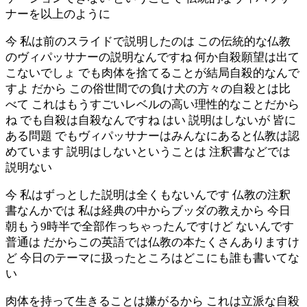
ナーを以上のように
今 私は前のスライドで説明したのは この伝統的な仏教
のヴィパッサナーの説明なんですね 何か自殺願望は出て
こないでしょ でも肉体を捨てることが結局自殺的なんで
すよ だから この俗世間での負け犬の方々の自殺とは比
べて これはもうすごいレベルの高い理性的なことだから
ね でも自殺は自殺なんですね はい 説明はしないが 皆に
ある問題 でもヴィパッサナーはみんなにあると仏教は認
めています 説明はしないということは 注釈書などでは
説明ない
今 私はずっとした説明は全くもないんです 仏教の注釈
書なんかでは 私は経典の中からブッダの教えから 今日
朝もう9時半で全部作っちゃったんですけど ないんです
普通は だからこの英語では仏教の本たくさんありますけ
ど 今日のテーマに扱ったところはどこにも誰も書いてな
い
肉体を持って生きることは嫌がるから これは立派な自殺