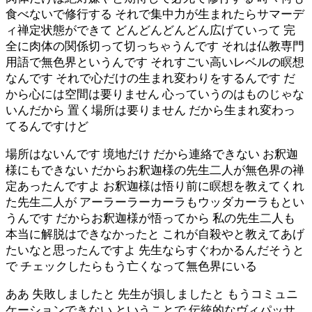
食べないで修行する それで集中力が生まれたらサマーデ
ィ禅定状態ができて どんどんどんどん広げていって 完
全に肉体の関係切って切っちゃうんです それは仏教専門
用語で無色界というんです それすごい高いレベルの瞑想
なんです それで心だけの生まれ変わりをするんです だ
から心には空間は要りません 心っていうのはものじゃな
いんだから 置く場所は要りません だから生まれ変わっ
てるんですけど
場所はないんです 境地だけ だから連絡できない お釈迦
様にもできない だからお釈迦様の先生二人が無色界の禅
定あったんですよ お釈迦様は悟り前に瞑想を教えてくれ
た先生二人が アーラーラーカーラもウッダカーラもとい
うんです だからお釈迦様が悟ってから 私の先生二人も
本当に解脱はできなかったと これが自殺やと教えてあげ
たいなと思ったんですよ 先生ならすぐわかるんだそうと
で チェックしたらもう亡くなって無色界にいる
ああ 失敗しましたと 先生が損しましたと もうコミュニ
ケーションできない ということで 伝統的なヴィパッサ