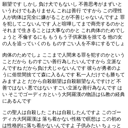
願望です しかし 負け犬でもないし 不善思考がまずいと
いうわけでもありません これは善行 ですから この理性
人が肉体は完全に嫌がることが不善じゃないんですよ 罪
を犯してこないんです 人と喧嘩してまで商売するのかと
それまで生きることは大事なのかと これ肉体のためでし
ょうと 不倫するにも もうもう子供家族を捨てる 他の女
の人を追っていくのも ものすごい人を不幸にするでしょ
肉体のためでしょ ここまで人間来る罪を犯すのかという
ことだから ものすごい善行為したいんですから 立派な
んですね だから負け犬じゃないんです 彼らが勇者のよ
うに俗世間捨てて森に入るんです 私一人だけでも勝ちて
みますよと だから自殺願望は自殺願望なんですけど 不
善ではない 悪ではない すごい立派な善行為なんです は
い そこでゴーディカという大阿羅漢の物語は仏教の経典
にあるんです
この聖人は自殺した これは自殺したんですよ このゴー
ディカ大阿羅漢は 落ち着かない性格で瞑想は この初め
は性格的に落ち着かないんですよ 子供みたい ちょっと