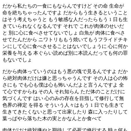
だから私たちの一食にもならんですけど その命 生命が
命を絶ちちゃったんですよ だからもう生きるということ
はそう考えちゃうと もう敏感な人だったらもう 1 日も生
きていられなくなるんです それで これが肉体のせいだ
と 別に心に食べさせてないでしょ 白魚が 肉体に食べさ
せてたんだから ニワトリももう焼いてもうフライドチキ
ンにして心に食べさせることはないでしょうに 心に何か
栄養を与える 本ぐらい読めば別に本読んだっても何の罪
もないでしょ
だから肉体っていうのはもう悪の塊で見るんですよ だか
ら絶対肉体だけは嫌と思っちゃうんです その人は心の怖
さにも でも心も僕は心も怖いんだよと言うんですよ 全
て心ですからね その人 それ知らん ただ体のことだけに
気づくんです はい 心のみの存在を目指して修行して無
色界の禅定 を得る そういう人々はもう 1 日でも生きて
生きてきたくないと思って出家したり 森に入ったりして
葉っぱやら落ちた木の実とかなんとか食べて
肉体だけは絶対嫌やと期待して必死で修行する 時々何も