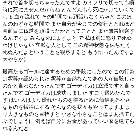
それで首を切っちゃったんですよ カミソリで切っても瞬
時に死にませんだからね どんどんもう死にかけていくで
しょ 血が流れて その時間でも頑張らなくちゃと このほ
んのわずかな時間で また自分が今までの修行とどれほど
真面目に仏道を頑張ったかとってことと また無常観察す
るんですよ みんな死にますよと で 私は別に怒りで死ぬ
わけじゃない 立派な人として この精神状態を保ちたく
死ぬんだよということを観察すると もう悟ったんですよ
大やらかに
最高たるゴールに達するための手段にしたので この行為
は釈尊が認められた 釈尊が全然なんであの人が自殺した
のかと言わなかったんです ゴーディカは立派ですと言っ
たんです ゴーディカは成功しました すごく褒めたんで
す はい 人はより優れたものを得るために価値ある小さ
なものを犠牲にする そんなのを我々もやってますよ よ
り大きなものを目指すと 小さな小さなことはまあ捨てた
ぶでしょうに 例えば自分にお金があっていい家を建てら
れるんだと