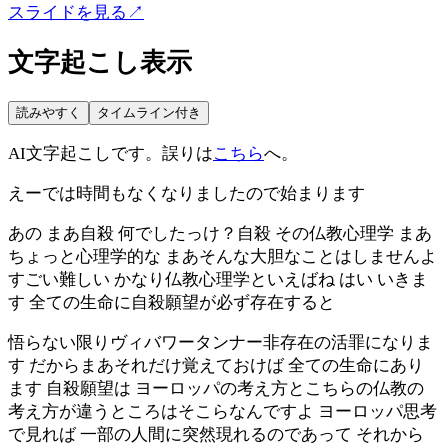
スライドを見る
↗
文字起こし表示
読みやすく
タイムライン付き
AI文字起こしです。誤りは
こちら
へ。
えーでは時間もなくなりましたので始まります
あの まあ自殺 何でしたっけ？自殺 その仏教心理学 まあ
ちょっと心理学的な まあそんな大胆なことはしませんよ
すごい難しい かなり仏教心理学といえばね はい いきま
す 全ての生命に自殺願望が必ず存在すると
悟らない限りヴィバワータンナー非存在の活罪になりま
す だからまあそれだけ覚えておけば 全ての生命にあり
ます 自殺願望は ヨーロッパの考え方とこちらの仏教の
考え方が違うところはそこらなんですよ ヨーロッパ思考
で見れば 一部の人間に突然現れるのであって それから