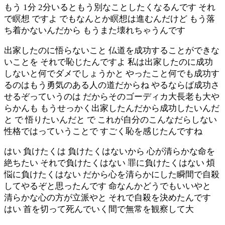
もう 1分 2分いるともう別なことしたくなるんです それ
で瞑想 ですよ でもなんとか瞑想は進むんだけど もう落
ち着かないんだから もうまた壊れちゃうんです
出家したのに悟らないこと 仏道を成功することができな
いことを それで恥じたんですよ 私は出家したのに成功
しないと何でダメでしょうかと やったこと何でも成功す
るのはもう勇気のある人の道だからね やるならば成功さ
せるぞっていうのは だからそのゴーディカ大長老も大や
らかんも もうせっかく出家したんだから成功したいんだ
と で 悟りたいんだと で これが自分のこんなだらしない
性格ではっていうことで すごく恥を感じたんですね
はい 負けたくは 負けたくはないから 心が清らかな命を
絶ちたい それで負けたくはない 罪に負けたくはない 煩
悩に負けたくはない だから心を清らかにした瞬間で自殺
してやるぞと思ったんです 命なんかどうでもいいやと
清らかな心の方が立派やと それで自殺を決めたんです
はい 首を切って死んでいく間で無常を観察して大