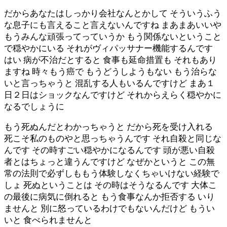
だからあなたはしっかり会社なんとかして そういうふう
な息子にも言えること言えないんですね まあまあいいや
もうみんな頑張ってっていうか もう関係ないということ
で穏やかにいる それがヴィパッサナー機能するんです
はい 病が不治だとすると 食事も延命措置も それもあり
ますね 時々もう癌で もうどうしようもない もう治らな
いと言っちゃうと 混乱する人もいるんですけど まあ１
日２日はショックなんですけど それからえらく穏やかに
なるでしょうに
もう死ぬんだとわかっちゃうと だから死を受け入れる
死こそ私のものやと思っちゃうんです それ自殺と同じな
んです その時すごい穏やかになるんです 頭が悪い自殺
者とはちょっと違うんですけど なぜかというと この無
常の法則で必ずしももう体験しなくちゃいけない経験で
しょ 死ぬということは その時はそうなるんです 大体こ
の最後に病気に倒れると もう食事なんか拒否する いり
ませんと 別に怒っているわけでもないんだけど もうい
いと 食べられませんと