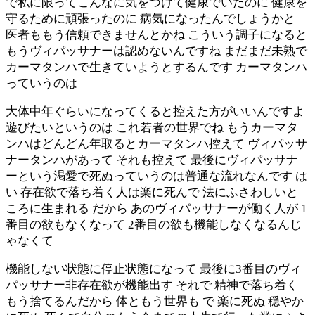
で私に限ってこんなに気をつけて健康でいたのに 健康を
守るために頑張ったのに 病気になったんでしょうかと
医者ももう信頼できませんとかね こういう調子になると
もうヴィパッサナーは認めないんですね まだまだ未熟で
カーマタンハで生きていようとするんです カーマタンハ
っていうのは
大体中年ぐらいになってくると控えた方がいいんですよ
遊びたいというのは これ若者の世界でね もうカーマタ
ンハはどんどん年取るとカーマタンハ控えて ヴィパッサ
ナータンハがあって それも控えて 最後にヴィパッサナ
ーという渇愛で死ぬっていうのは普通な流れなんです は
い 存在欲で落ち着く人は楽に死んで 法にふさわしいと
ころに生まれる だから あのヴィパッサナーが働く人が 1
番目の欲もなくなって 2番目の欲も機能しなくなるんじ
ゃなくて
機能しない状態に停止状態になって 最後に3番目のヴィ
パッサナー非存在欲が機能出す それで 精神で落ち着く
もう捨てるんだから 体ともう世界も で 楽に死ぬ 穏やか