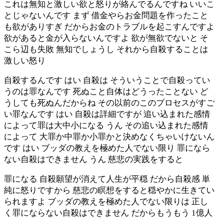
これは無知と激しい欲と怒りが絡んでるんですね いいこ
とじゃないんです まず 借金やらお金問題を作ったこと
も欲がありすぎ だからお金のトラブルを起こすんですよ
欲があると金が入らないんですよ 欲が無欲でないと そ
こら辺も失敗 無知でしょうし それから自殺することは
激しい怒り
自殺するんです はい 自殺は そういうことで自殺ってい
うのは罪なんです 死ぬこと自体はどうったことない ど
うしても死ぬんだからね その以前のこのプロセスがすご
い罪なんです はい 自殺は詳細ですが 追い込まれた感情
によって罪は大中小になる うん その追い込まれた感情
によって 大罪か中罪か小罪かと決めなくちゃいけないん
です はい ブッダの教えを極めた人でない限り 罪になら
ない自殺はできません うん 慈悲の実践をすると
罪になる 自殺願望が消えて人生が平穏 だから自殺感 単
純に怒りですから 慈悲の瞑想をすると穏やかに生きてい
られますよ ブッダの教えを極めた人でない限りは 正し
く罪にならない自殺はできません だからもうもう 1億人