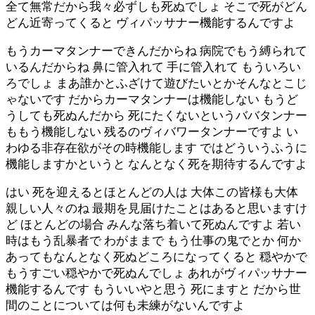
全て無常だから我々必ずしも死ぬでしょ そこで死がどん
どん近寄ってくると ヴィパッサナー機能するんですよ
もうカーマタンナーできんだからね 病院でもう縛られて
いるんだからね 鼻に管入れて 手に管入れて もういろい
ろでしょ まあ誰かとふざけて遊びたいとかそんなとこじ
ゃないです だからカーマタンナーは機能しない もうど
うしても死ぬんだから 死にたくないというババタンナー
ももう機能しない 残るのヴィバワータンナーですよ い
わゆる非存在欲がその時機能します ではどういうふうに
機能しますかというと なんとなく死を期待するんですよ
はい 死を迎えるとほとんどの人は 大体この皆様も大体
親しい人々のね 最期を見届けたことはあると思いますけ
ど ほとんどの場合 みんな落ち着いて死ぬんですよ 若い
時はもう乱暴者で わがままで もう仕事の鬼でとか 何か
あってもなんとなく死ぬどころになってくると 穏やかで
もうすごい穏やかで死ぬんでしょ あれがヴィパッサナー
機能するんです もういいやと思う 死にますと だから世
間のことについては何も未練がないんですよ