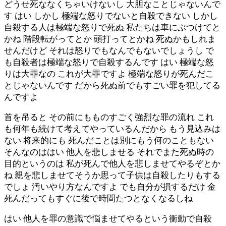
どうせ死ななくちゃいけないし 大胆なことじゃないんで
す はい しかし 極端な怒りでないと自殺できない しかし
自殺する人は極端な怒りで死ぬ 私たちは車にぶつけてと
かね 階段転がってとか 頭打ってとかね 死ぬかもしれま
せんだけど それは怒りでもなんでもないでしょうし で
も自殺者は極端な怒りで自殺するんです はい 極端な怒
りは大罪なの これが大罪ですよ 極端な怒りが死んだこ
とじゃないんです だから死ぬ前でもすごい罪を犯してる
んですよ
首を吊ると その前にもものすごく強烈な罪の流れ これ
も何年も続けて考えてやっているんだから もう見込みは
ない 将来的にも 死んだことは別にもう何のこともない
そんなのははい 他人を悲しませる それでまた死ぬ時の
目的というのは 私が死んで他人を悲しませてやるぞとか
ね 親を悲しませてそうか思って子供は自殺したりもする
でしょ 汚いやり方なんですよ でも自分が損するだけ 金
死んだってもすぐに後で時間たつとなくなるしね
はい 他人を罪の意識で悩ませてやるという衝動で自殺