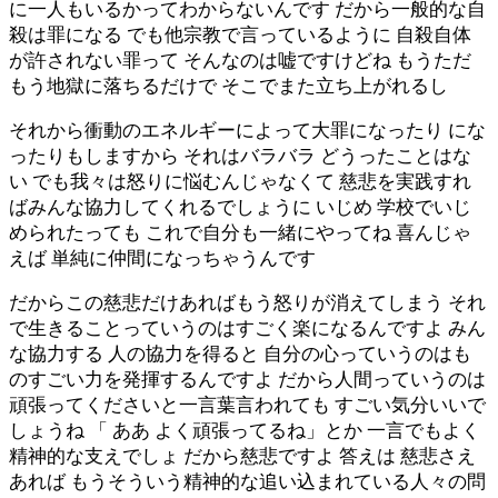
に一人もいるかってわからないんです だから一般的な自
殺は罪になる でも他宗教で言っているように 自殺自体
が許されない罪って そんなのは嘘ですけどね もうただ
もう地獄に落ちるだけで そこでまた立ち上がれるし
それから衝動のエネルギーによって大罪になったり にな
ったりもしますから それはバラバラ どうったことはな
い でも我々は怒りに悩むんじゃなくて 慈悲を実践すれ
ばみんな協力してくれるでしょうに いじめ 学校でいじ
められたっても これで自分も一緒にやってね 喜んじゃ
えば 単純に仲間になっちゃうんです
だからこの慈悲だけあればもう怒りが消えてしまう それ
で生きることっていうのはすごく楽になるんですよ みん
な協力する 人の協力を得ると 自分の心っていうのはも
のすごい力を発揮するんですよ だから人間っていうのは
頑張ってくださいと一言葉言われても すごい気分いいで
しょうね 「 ああ よく頑張ってるね」とか 一言でもよく
精神的な支えでしょ だから慈悲ですよ 答えは 慈悲さえ
あれば もうそういう精神的な追い込まれている人々の問