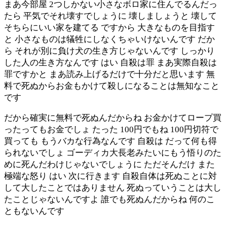
まあ今部屋 2つしかない小さなボロ家に住んでるんだっ
たら 平気でそれ壊すでしょうに 壊しましょうと 壊して
そちらにいい家を建てる ですから 大きなものを目指す
と 小さなものは犠牲にしなくちゃいけないんです だか
ら それが別に負け犬の生き方じゃないんです しっかり
した人の生き方なんです はい 自殺は罪 まあ実際自殺は
罪ですかと まあ読み上げるだけで十分だと思います 無
料で死ぬからお金もかけて殺しになることは無知なこと
です
だから確実に無料で死ぬんだからね お金かけてロープ買
ったってもお金でしょ たった 100円でもね 100円切符で
買っても もうバカな行為なんです 自殺は だって何も得
られないでしょ ゴーディカ大長老みたいにもう悟りのた
めに死んだわけじゃないでしょうに ただそんだけ また
極端な怒り はい 次に行きます 自殺自体は死ぬことに対
して大したことではありません 死ぬっていうことは大し
たことじゃないんですよ 誰でも死ぬんだからね 何のこ
ともないんです