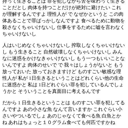
持って生きることは 罪を犯しながら苦を味わって生きる
ことだとし 肉体を持つことだけが絶対に避けたい これ
が理解するんですよ 理性人が で なぜかというと この肉
体あることで罪ばっかしなんですよ 食べるために動物を
殺さなくちゃいけないし 仕事をするために嘘を言わなく
ちゃいけないし
人はいじめなくちゃいけないし 搾取しなくちゃいけない
し もう生きること 自然破壊しなくちゃいけないし みん
なに迷惑をかけなきゃいけないし もう一つもいいことな
いんですよ 肉体のせいで で 我々はしょうがないと もう
放っておいた 放っておきますけど ものすごい敏感な理
性人が 私が 1日生きるということはどれくらい他の生命
に迷惑かと 私は 1日どれぐらい罪を犯しているんでしょ
うかと そういうことを真面目に考えるんです
だから 1 日生きるということは ものすごい罪を犯してる
んですよ あの小さな魚 なんて言いますか これぐらい小
さいやついるでしょ あのじゃなくて食べる魚 白魚とか
ね あれはちょっと１０グラム食べても何匹ですかね