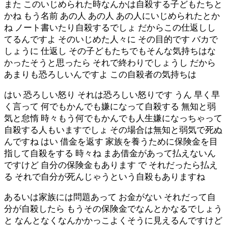
また このいじめられた時なんかは自殺する子どもたちと
かね もう名前 あの人 あの人 あの人にいじめられたとか
ね ノート書いたり自殺するでしょ だからこの仕返しし
てるんですよ そのいじめた人々に その目的です バカで
しょうに 仕返し その子どもたちでもそんな気持ちはな
かったそうと思ったら それで終わりでしょうし だから
あまりも恐ろしいんですよ この自殺者の気持ちは
はい 恐ろしい怒り それは恐ろしい怒りです うん 早く早
く言って 何でもかんでも嫌になって自殺する 無知と弱
気と怠惰 時々もう何でもかんでも人生嫌になっちゃって
自殺する人もいますでしょ その場合は無知と弱気で死ぬ
んですね はい 借金を返す 家族を養うために保険金を目
指して自殺をする 時々ね まあ借金があって払えないん
ですけど 自分の保険金もあります で それだったら払え
る それで自分が死んじゃうという自殺もありますね
あるいは家族には問題あって お金がない それだって自
分が自殺したら もうその保険金でなんとかなるでしょう
と なんとなくなんかかっこよくそうに見えるんですけど