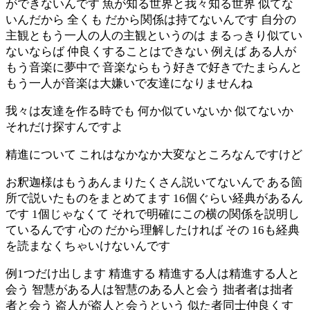
ができないんです 魚が知る世界と我々知る世界 似てな
いんだから 全くも だから関係は持てないんです 自分の
主観ともう一人の人の主観というのは まるっきり似てい
ないならば 仲良くすることはできない 例えば ある人が
もう音楽に夢中で 音楽ならもう好きで好きでたまらんと
もう一人が音楽は大嫌いで友達になりませんね
我々は友達を作る時でも 何か似ていないか 似てないか
それだけ探すんですよ
精進について これはなかなか大変なところなんですけど
お釈迦様はもうあんまりたくさん説いてないんで ある箇
所で説いたものをまとめてます 16個ぐらい経典があるん
です 1個じゃなくて それで明確にこの横の関係を説明し
ているんです 心の だから理解したければ その 16も経典
を読まなくちゃいけないんです
例1つだけ出します 精進する 精進する人は精進する人と
会う 智慧がある人は智慧のある人と会う 拙者者は拙者
者と会う 盗人が盗人と会うという 似た者同士仲良くす