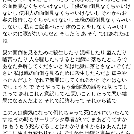
の面倒見なくちゃいけないし 子供の面倒見なくちゃいけ
ないし 使用人の面倒見なくちゃいけないし それからお
客の接待しなくちゃいけないし 王様の面倒見なくちゃい
けないし 私もご飯食べたり 体のことをしなくちゃいけ
ないのに暇がないんだと そしたら あ そう ではあなたは
ね
親の面倒を見るために殺生したり 泥棒したり 盗んだり
嘘言ったり 人を騙したりすると 地獄に落ちたところで
あなた弁解してくださいと 私は地獄に落とさないでくだ
さい 私は親の面倒を見るために殺生したんだよ 盗みや
ったんだよと それで無罪にしてくれるかと それはない
でしょうと で そうやってもう全部彼の話をね 切ってし
まって あれこれと意訳してね 悪いことしたって悪い結
果になるんだよと それで話終わって それから後で
この人は病気になって倒れちゃって死にかけていたんで
すね その時もサーリプッタ尊者がいて まあどうですか
ね もうもう死んでることはわかりますからね あんたは
どこに生まれ変わりたいんですかね 地獄と畜生だったら