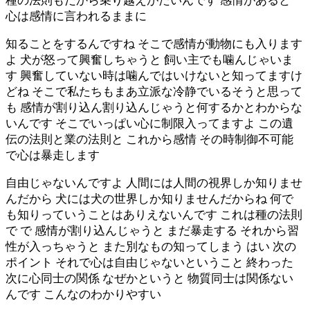
種の法則もだから乗り越えがたいんです 感情があると
心は感情に言われるままに
知ることをするんですね そこで感情が動物にも入ります
よ 犬が怒って興奮しちゃうと 飼い主でも噛んじゃいま
す 興奮していない時は噛んではいけないと知ってますけ
どね そこで私たちもまあ立派な冷静でいるそうと思って
も 感情が割り込ん割り込んじゃうと何するかとわからな
いんです そこでいっぱい心に制限入ってますよ この遺
伝の法則と業の法則と これから感情 その時制御不可能
で心は暴走します
自由じゃないんですよ 人間には人間の視界しか知りませ
んだから 犬には犬の世界しか知りませんだからね 何で
も知りっていうことはありえないんです これは種の法則
で で 感情が割り込んじゃうと まだ暴走する それから習
性が入っちゃうと また別なもの知ってしまう はい 次の
ポイント それで心は自由じゃないということ 終わった
次に心同士の関係 なぜかというと 物質同士は関係ない
んです こんなのわかりやすい