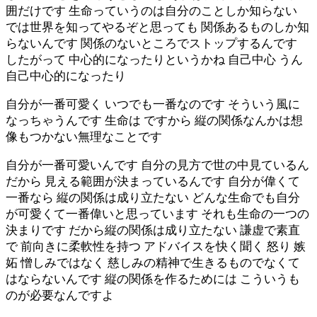
囲だけです 生命っていうのは自分のことしか知らない
では世界を知ってやるぞと思っても 関係あるものしか知
らないんです 関係のないところでストップするんです
したがって 中心的になったりというかね 自己中心 うん
自己中心的になったり
自分が一番可愛く いつでも一番なのです そういう風に
なっちゃうんです 生命は ですから 縦の関係なんかは想
像もつかない無理なことです
自分が一番可愛いんです 自分の見方で世の中見ているん
だから 見える範囲が決まっているんです 自分が偉くて
一番なら 縦の関係は成り立たない どんな生命でも自分
が可愛くて一番偉いと思っています それも生命の一つの
決まりです だから縦の関係は成り立たない 謙虚で素直
で 前向きに柔軟性を持つ アドバイスを快く聞く 怒り 嫉
妬 憎しみではなく 慈しみの精神で生きるものでなくて
はならないんです 縦の関係を作るためには こういうも
のが必要なんですよ