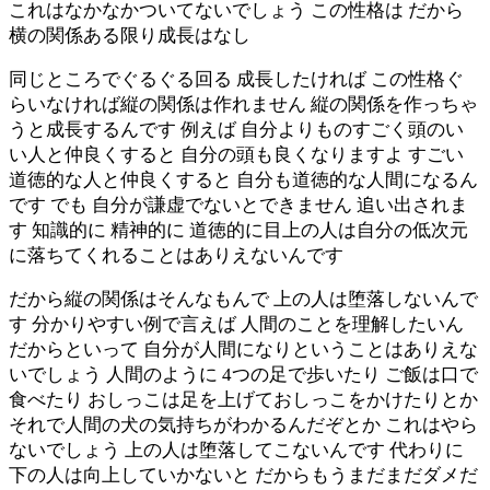
これはなかなかついてないでしょう この性格は だから
横の関係ある限り成長はなし
同じところでぐるぐる回る 成長したければ この性格ぐ
らいなければ縦の関係は作れません 縦の関係を作っちゃ
うと成長するんです 例えば 自分よりものすごく頭のい
い人と仲良くすると 自分の頭も良くなりますよ すごい
道徳的な人と仲良くすると 自分も道徳的な人間になるん
です でも 自分が謙虚でないとできません 追い出されま
す 知識的に 精神的に 道徳的に目上の人は自分の低次元
に落ちてくれることはありえないんです
だから縦の関係はそんなもんで 上の人は堕落しないんで
す 分かりやすい例で言えば 人間のことを理解したいん
だからといって 自分が人間になりということはありえな
いでしょう 人間のように 4つの足で歩いたり ご飯は口で
食べたり おしっこは足を上げておしっこをかけたりとか
それで人間の犬の気持ちがわかるんだぞとか これはやら
ないでしょう 上の人は堕落してこないんです 代わりに
下の人は向上していかないと だからもうまだまだダメだ