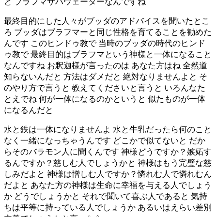
と ブラフマサハウェーターなんですね
最終目的にした人々がブッダのアドバイスを聞いたとこ
ろ ブッダはブラフマーと同じ性格を育てることを勧めた
んです このヒンドゥ教で 当時のブッダの時代のヒンド
ゥ教で 最終目的はブラフマという神様と一体になること
なんですね お釈迦様が言ったのは あなた方はね 全然道
知らないんだと 方法はダメだと 絶対なりませんよと そ
のやり方で言うと 教えてくださいと言うと いろんなた
とえでね 何が一体になるのかというと 似たものが一体
になるんだと
水と鉄は一体になりませんよ 水と牛乳だったら何のこと
なく一緒になっちゃうんです どこかで似てないと だか
らそのバラモン人に聞くんです 神様どうですか？嫉妬す
るんですか？慈しむ人でしょうかと 神様はもう完璧な慈
しみだよと 神様は憎しむ人ですか？憐れむ人で憐れむん
だよと あなた方の神様は生命に幸福を与える人でしょう
か どうでしょうかと それで聞いて喜ぶ人であると 気持
ちは平等に持っている人でしょうか あるいはえらい差別