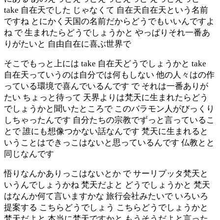
take 自在天でした じゃなくて 自在天自在天という名前
ですね とにかく天国の名前だからどうでもいいんですよ
ね で 生まれたらどうでしょうかと やっぱりそれ一番あ
りがたいと 自由自在に喜ぶ世界で
そこでもっと上には take 自在天どうでしょうかと take
自在天っていうのは自分では何もしない 他の人々はの作
っている環境で喜んでいるんです で それは一番ありが
たい ちょっと待って 天界よりは梵天に生まれたらどう
でしょうかと聞いたところで このバラモン人がびっくり
しちゃったんです 自分たちの宗教でずっと言っているこ
とで 誰にも想像つかない話なんです 梵天に生まれると
いうことはできっこはないと思っているんです 仏教とと
同じなんです
悟りなんかありっこはないとか で サーリプッタ梵天と
いうんでしょうかね 梵天だよと どうでしょうかと 梵天
はなんか何て言いますかな 旅行会社みたいで いろいろ
提案する こちらどうでしょう こちらどうでしょうかと
梵天だよと 本当に梵天ですかと もうそうだよと言った