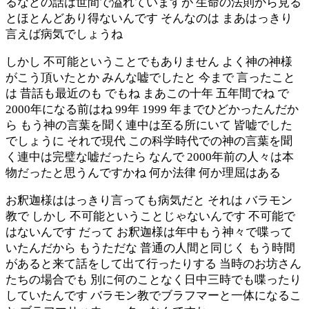
るなどの話は世間で溢れていますが 生命の法則から見る
とほとんどあり得ないんです そんなのは まあはっきり
言えば病気でしょうね
しかし 不可能ということでもありません よく神の神様
がこう頂いたとか みんな嘘でしたと 今まで 言ったこと
は 昔話も最近のも でもね まあこの十年 五年間でね で
2000年になる前はね 99年 1999 年までひどかったんだか
ら もう神の言葉を聞く連中は至る所にいて 皆嘘でした
でしょうに それで現代 この科学時代での神の言葉を聞
く連中は完璧な嘘だったら なんで 2000年前の人々は本
物だったと思うんですかね 何か法律 何か理屈はある
お釈迦様ははっきり言っても病気だと それは バラモン
教で しかし 不可能ということじゃないんです 不可能で
はないんです だって お釈迦様は年中もう神々で喋って
いたんだから もうただな 普通の人間と同じく もう時間
があると来て話をして出て行ったりする 当時のお坊さん
たちの場合でも 別に何のことなく日中三時でも喋ったり
していたんです バラモン教でブラフマーと一体になるこ