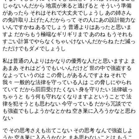
じゃないんだから 地震が来ると逃げると そういう準備
があったら それはそれで大丈夫でしょうし あの姉さん
の免許取り上げたんだからって その人にあの設計能力な
いんですかね あるでしょう 普通よりはあったと思いま
すよ だからもう極端なギリギリまで あのね もうそれも
すごい計算でやらなくちゃいけないんだからね ただ減っ
ただけでもダメでしょうし
私は普通の人よりはかなりの優秀な人だと思いますよ ま
あまあ それはどうでもいいんだけど 世の中で強盗する
なよっていうのは この脅しがあるんですよね それで
我々 一般的な法律を守っている人は この脅しにやられ
ていて だから罰罰受けたくない 身を守りたい 法律破っ
ちゃうと もう何も守れなくなりますよということで 法
律を犯そうとも思わない 今守っている だから冗談でで
も強盗でもしようかなとかね 空き巣に入ろうかなと思わ
ない
で その思考さえも出てこない その思考 なんで強盗しよ
うか 空き巣に入ろうかなと まあ思わないことは もうこ