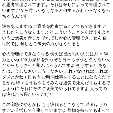
れ思考管理されてますよ それは脅しによって管理されて
います だから脅しがなくなると何するかわからなくなっ
ちゃうんです
逆もありますね ご褒美を約束することでもできます こ
うしたらこうなりますよと こういうことをあげますよと
いうご褒美か脅しか それでしか心の管理できません 俗
世間では 脅しとご褒美の力がなくなると
心の管理はできなくなる 例えば 金がない人には月々 50
万とかね 100 万給料を払うぞと言っちゃうと 金がないん
だからもうさっと飛んじゃうんですよ そうすると あな
たはこうしなさい こうしなさい これでなければ これは
ダメとかね 1 日もう 12時間仕事をすることになるんだぞ
とかね 時々もうもうもうみんな過労で死んだりもするで
しょうに それにそのご褒美でやられてますよ 人っての
は疲れたら寝たいんだけど
この宅急便やとかね もう疲れるとこなくて 若者はもの
すごい苦労して仕事していますよ 荷物を持っても走って