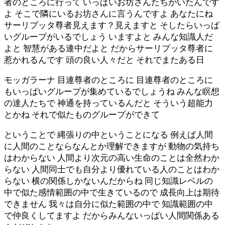
者のところに行って いっぱいお坊さんたちがいたんです
よ そこで隣にいるお坊さんに言うんですよ あなたにね
サーリプッタ尊者見えます？見えますと そしたらいっぱ
いグループがいるでしょう いますよと みんな知識人だ
よと 智慧がある連中だよと だからサーリプッタ尊者に
惹かれるんです 頭の良い人々だと それでまたある日
モッガラーナ 目連尊者のところに 目連尊者のところに
もいっぱいグループが集めているでしょうね みんな瞑想
の達人たちで 神通を持っているんだと そういう超能力
とかね それで似たものグループができて
ということで 縄張りの中ということになる 例えば人間
に人間のことならなんとか理解できますが 動物の気持ち
はわからない 人間より次元の高い生命のことは全然わか
らない 人間同士でも自分より優れている人のことはわか
らない 横の関係しかないんだからね 同じ知識レベルの
中で似た感情範囲の中で生きているので 成長向上は期待
できません 我々は自分に似た範囲の中で 知識範囲の中
で仲良くしてますよ だからみんないっぱい人間関係ある