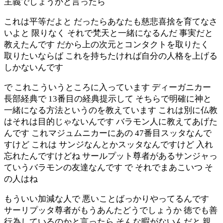
主義でしょうかと言ったら
これは平等だよと だったらあなたも慈悲喜捨を育てなさ
いよと 限りなく それで梵天と一緒になるんだ 事実だと
教えたんです だから上の次元とコンタクトを取りたく
取りたいならば これを持ちたければ自分の人格を上げる
しかないんです
で これこういうところに入っています ディーガニカー
長部経典で 13番目の経典提示して そちらで明確に神と
一緒になる方法というのを教えています これは別に仏教
はそれは目的じゃないんです バラモン人に教えてあげた
んです これマジュムニカーにあの 47番目スッタなんで
すけど これは サンジなんとかスッタなんですけど 入れ
忘れたんですけどね サールプット尊者があるサンジャっ
ていうバラモンの友達なんです で それでまあこいつ そ
の人はね
もういい加減な人で 悪いことばっかりやってるんです
サーリプッタ尊者がもうあんたどうでしょうか 徳でも善
行為しているのかと言ったら そんな暇がないんだと 親