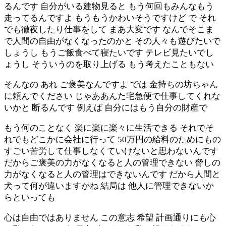
るんです 自分がいる建物見ると もう何回もみんなもう
走ってるんですよ もうもうかわいそうですけど で それ
でも徹夜したり仕事をして まあ大変です なんでそこま
で人間の自由がなくなったのかと その人々も遊びたいで
しょうし もうご飯食べて寝たいです テレビ見たいでし
ょうし そういうのを取り上げる もう考えたこともない
そんなの あれ ご褒美なんですよ では 金持ちの坊ちゃん
に頼んでください じゃああんた宅急便で仕事してくれな
いかと 断るんです 例えば 自分にはもう自分の財産で
もう何のことなく 楽に楽に楽々に生活できる それでそ
れでもどこかに会社に行って 50万円の給料のためにもの
すごい苦労して仕事しなくていけないと思わないんです
だからご褒美の力がなくなると人の管理できない 脅しの
力がなくなると人の管理はできないんです だから人間と
犬って何が違いますかね 結局は 他人に管理できないか
らといっても
心は自由ではありません この意志 希望 計画通りにも心