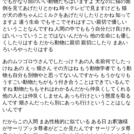
でもかなり頭のいい動物たちはいますよ 犬なのに猫の面
倒を見てあげたりとかね 時々テレビで見ますけども 猫
が犬の赤ちゃんにミルクをあげたりしたりとかね 知って
ますよ 違う生命 でもそこでそれはすごい親切で優しい
ということなんですね 人間の中でももう自分だけ良けれ
ばいいっていうことではないんだから 他の生命にも優し
くしたりはする だから動物に親切 親切にしたり まあい
ろいろやったりはする
あのムツゴロウさんでしたっけ？あの人 名前何でしたっ
けね あの えっ 畑さん その方はね もう動物学者で もう動
物も自分も別物やと思ってないんですから もうかなりも
うすごい動物たちがもう付き合うことはできているんで
すね 動物たちもそれはわかるんだから仲良くしてくれる
他の人とは仲良くしません あっち行けという態度を取る
んです 畑さんだったら別にあっち行けということはしな
いんです
だからこの人間 まあ性格的に似ている ある日 お釈迦様
がサーリプッタ尊者がどこか見たんです サーリプッタ尊