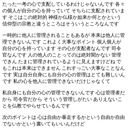
たった一考の心で支配しているわけじゃないんです 各々
の個人が自分の心を持っていて そちらに支配されていま
す そこはこの絶対的 神様か仏様か如来か何とかという
信仰型の宗教と違うところはそういうところなんです
一時的に他人に管理されることもあるが 本来は他人に管
理できないんです これよく大事なポイント 個人個人が
自分の心を持っています その心が支配者なんです 司令
官なんです 人の他人のことってのは絶対聞かない 管理
できん たまに管理されているように見えますけどね で
もこれは本来はできません これすっごい大事なことなん
です 実は自分自身にも自分の心の管理はとても難しいん
です 私の心を他人に管理できないだけじゃなくて
私自身にも自分の心の管理できないんです 心は管理者だ
から 司令官だから そういう管理しがたい ありえないこ
とを仏教でやらせているんです
次のポイントは 心は自由か暴走するかという自由か自由
でないかという書いてもいいんだけど