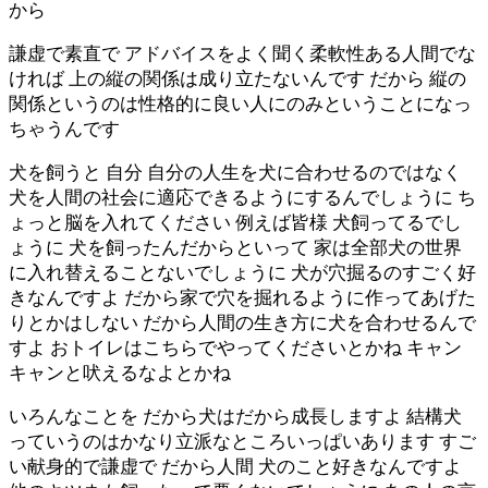
から
謙虚で素直で アドバイスをよく聞く柔軟性ある人間でな
ければ 上の縦の関係は成り立たないんです だから 縦の
関係というのは性格的に良い人にのみということになっ
ちゃうんです
犬を飼うと 自分 自分の人生を犬に合わせるのではなく
犬を人間の社会に適応できるようにするんでしょうに ち
ょっと脳を入れてください 例えば皆様 犬飼ってるでし
ょうに 犬を飼ったんだからといって 家は全部犬の世界
に入れ替えることないでしょうに 犬が穴掘るのすごく好
きなんですよ だから家で穴を掘れるように作ってあげた
りとかはしない だから人間の生き方に犬を合わせるんで
すよ おトイレはこちらでやってくださいとかね キャン
キャンと吠えるなよとかね
いろんなことを だから犬はだから成長しますよ 結構犬
っていうのはかなり立派なところいっぱいあります すご
い献身的で謙虚で だから人間 犬のこと好きなんですよ