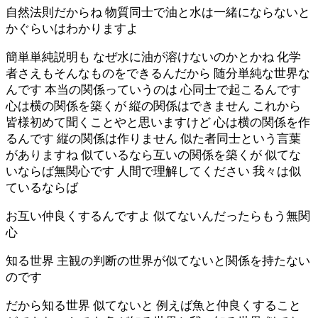
自然法則だからね 物質同士で油と水は一緒にならないと
かぐらいはわかりますよ
簡単単純説明も なぜ水に油が溶けないのかとかね 化学
者さえもそんなものをできるんだから 随分単純な世界な
んです 本当の関係っていうのは 心同士で起こるんです
心は横の関係を築くが 縦の関係はできません これから
皆様初めて聞くことやと思いますけど 心は横の関係を作
るんです 縦の関係は作りません 似た者同士という言葉
がありますね 似ているなら互いの関係を築くが 似てな
いならば無関心です 人間で理解してください 我々は似
ているならば
お互い仲良くするんですよ 似てないんだったらもう無関
心
知る世界 主観の判断の世界が似てないと関係を持たない
のです
だから知る世界 似てないと 例えば魚と仲良くすること