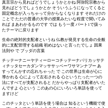
真言宗から見ればどうでしょうかとかね 阿弥陀宗教から
見ればどうでしょうかとか そういうふうになってくると
固定概念が入っちゃって分からなくなります それだけの
ことで ただの普通の大学の授業みたいな程度で聞いてみ
れば まあわかるものです では もう一度 パート1で扱っ
たテーマに戻ります
生命の絶対的支配者というね 仏教が発見する生命の全般
的に支配管理する組織 初めはないと言ったでしょ 因果
法則や で ブッダの言葉
チッテーナニーヤティーローコチッテーナパリカッサテ
ィチッタセーカダンマッササッベーワサマンナブー あ
すってんかすの忘れちゃった で この世界は生命が心に
導かれる 心によって左右される 心というたった一つの
法にすべてが支配されると だからやっぱり支配者がいた
んですよ 心という このあの心にいろいろ単語を使って
ますけど
このチッタという単語を使う場合は 知るという機能で使