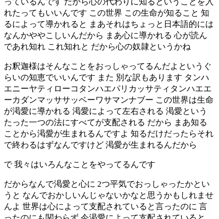
っているんです だから心の代わりに知るということを入
れたってもいいんです この世界 この生命が知ること 知
るによって導かれると まあそれはちょっと日本語的には
なんかややこしいんだから まあ心に導かれる 心が読ん
であれ知れ これ知れと だから心の奴隷というかね
お釈迦様はそんなことをおっしゃってるんだよというぐ
らいの知恵でいいんです また 別な訳もあります タンハ
エニーヤティローコタンハエパリカッサティタンハエエ
ーカダンマッササッベーワサマンナブー この世界は生命
が渇愛に導かれる 渇愛によって左右される 渇愛という
たった一つの法にすべてが支配される だから まあ知る
ことから渇愛が生まれるんですよ 知るだけだったらそれ
で終わるはずなんですけど 渇愛が生まれるんだから
で 我々はいろんなことをやってるんです
だからなんで渇愛と心に 2つ平気でおっしゃったかとい
うと なんでおかしいんじゃないかなと思うかもしれませ
んよ 世界は心によって支配されていると言ったのに 言
ったのにも関わらず 今渇愛によって支配されていると