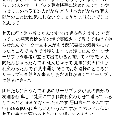
ら この人のサーリプッタ尊者勝手に決めたんですよ や
っぱりこのバラモン人だから どうせバカだからね 梵天
以外のことはね 気にしないでしょうと 興味ないでしょ
と思って
梵天に行く道を教えたんです では 道を教えますよ と言
って この慈悲喜捨をその場で実践させて教えてあげてや
らせたんです で 一旦本人がもう慈悲喜捨の気持ちにな
ったところで もうでは帰りますよと帰ったんですよ サ
ーリプッタ尊者が立って出ていると聞いて バラモン 人
間死んじゃったんです 死んじゃって 見事に梵天に生ま
れ変わったんです 約束通り そこでお釈迦様のところに
サーリプッタ尊者が来ると お釈迦様が遠くでサーリプッ
タ尊者に言って
比丘たちに言うんです あのサーリプッタが あの自分の
友達をね 卑しい梵天に生まれ変わ変わらせて送っている
ところだと 褒めてなかったんです 悪口言ってるんです
いわゆる低いね 卑しいというんですか このレベル低い
梵天に生まれ変わるようにして帰ってるんだと