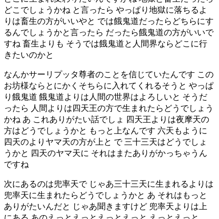
どこでしょうかね と言ったら やっぱり地獄に落ちるよ
りは畜生の方がいいやと では餓鬼道だったらどちらにす
るんでしょうかと言ったら だったら餓鬼道の方がいいで
すね 畜生よりも そうでは餓鬼道と人間界ならどこに行
きたいのかと
なんかサーリプッタ尊者のことを信じていたんです この
お坊様ならとにかくそちらに入れてくれるそうと やっぱ
り餓鬼道 餓鬼道よりは人間の世界はよろしいと そうだ
ったら 人間よりは四天王の方で生まれたらどうでしょう
かね あ これありがたい話でしょ 四天王よりは夜摩天の
方はどうでしょうかと もっと上なんです 六天もように
四天のよりヤマ天の方が上と で 三十三天はどうでしょ
うかと 四天のヤマ天に それはまたありがかっちゃうん
ですね
次にあるのは兜率天で じゃあ三十三天に生まれるよりは
兜率天に生まれたらどうでしょうかと あ それはもっと
ありがたいんだと じゃあ聞きますけど 兜率天よりは上
にある あのえっとえっとえっとえっと えっとえっと