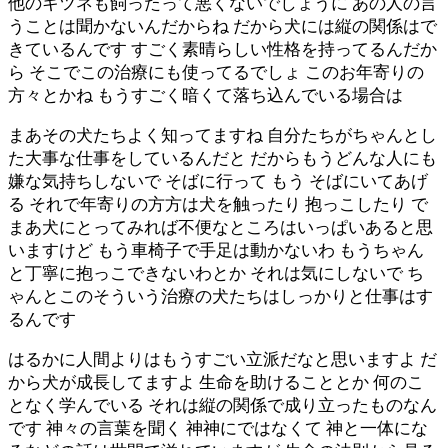
他のキツネも飼ったって悪くないでしょうに あの人の言
うことは聞かないんだからね だから犬には縦の関係はで
きているんです すごく素晴らしい性格を持ってるんだか
ら そこでこの治療にも使ってるでしょ このお年寄りの
方々とかね もうすごく暗くて落ち込んでいる場合は
まあその犬たちよく知ってますね 自分たちがちゃんとし
た大事な仕事をしているんだと だからもうどんな人にも
嫌な気持ちしないで そばに行って もう そばにいてあげ
る それで年寄りの方方は犬を触ったり 抱っこしたり で
まあ犬にとってみれば不便なところはいっぱいあると思
いますけど もう車椅子で手足は動かないわ もうちゃん
と丁寧に抱っこできないわとか それは気にしないで ち
ゃんとこのそういう治療の犬たちはしっかりと仕事はす
るんです
はるかに人間よりはもうすごい立派だなと思いますよ だ
から犬が成長してますよ 生命を助けることとか 何のこ
となく学んでいる それは縦の関係で成り立ったものなん
です 神々の言葉を聞く 神神にではなくて 神と一体にな