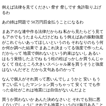
例えば法律を見てください 脅す 脅しです 免許取り上げ
るわ
あの姉は問題で 50万円罰金払うことになるわ
まあアホな連中作る法律だからね 私から見たらどう見て
もアホでもうたまらんだけどね もう例えばあの振動強度
がこれぐらいあってほしいというのも それなりのもう何
か何か調べた結果で まあこれ決まってる強度で作ったん
だからって 地震で倒れないという約束はないし あるい
はもう覚悟した上でね もう柱の柱ばっかしか買うんじゃ
なくて 住むところ大きいスペシャル家を買うそうと強度
はないんだぞと だから文句あるのかって
なんで個人がそれ買って悪いんでしょうかと 安い もう
すごい広々したマンション買っちゃって 安くて でも作
った会社がこれは地震には自信がないんだよと
買うか買わないか あんた決めなさいと それでも別に悪
くないでしょうに それでも地震というのは毎日あること