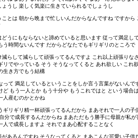
しょうし 楽しく気楽に生きていられるでしょうし
ことは 朝から晩まで忙しいんだからなんですね ですから
す
はどうにもならないと諦めていると思います 従って満足して
もう時間ないんです だからどなたでもギリギリのところで
け減らして減らして頑張ってるんですよ これ以上頑張りなさ
リでやっている そう そうなってくると あれ欲しい これ
の生き方でもう結構
なって 満足しているということをしか言う言葉がないんです
けど もう一人とか もう十分や もうこれではと という場合
一人産むのかとかね
うギリギリ精一杯頑張ってるんだから まあそれで一人の子
も自分で成長するんだからね まあただもう勝手に母親が私が
一人で成長しますよ それでまあ心配することなく
があるんですね そうなってくると まあこんな可愛い子供