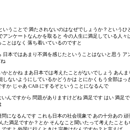
ということで 満たされないのはなぜでしょうか？というひと
会でアンケートなんかを取ると 今の人生に満足している人々
ることはなく 落ち着いているのですと
 日本ではあまり不満を感じたということはないと思う ア
どね
ないかとかね まあ日本では考えたことがないでしょう あん
能しないようにしているかどうかは とにかくもう全部はっき
ですか じゃあ CAB にするぞということになるんで
いんですから 問題がありますけどね 満足です はい 満足
は
問になるんです これも日本の社会現象で あの十分あの 頑
あんた満足ですか？とか そんなこと聞いたって考えたことも
ですよ 外国に行くときは 宗教はなんですか？と言えば