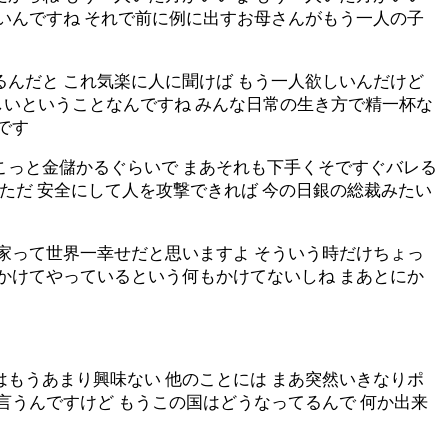
ないんですね それで前に例に出すお母さんがもう一人の子
るんだと これ気楽に人に聞けば もう一人欲しいんだけど
しいということなんですね みんな日常の生き方で精一杯な
です
こっと金儲かるぐらいで まあそれも下手くそですぐバレる
 ただ 安全にして人を攻撃できれば 今の日銀の総裁みたい
治家って世界一幸せだと思いますよ そういう時だけちょっ
命かけてやっているという何もかけてないしね まあとにか
はもうあまり興味ない 他のことには まあ突然いきなりポ
て言うんですけど もうこの国はどうなってるんで 何か出来