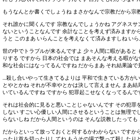
もうなんとか書くでしょうね まさかなんで宗教だから宗
それ誰かに聞くんです 宗教なんでしょうかね アグネスサ
ないということなんです 余計なことを考えず済みますから
うと このまあ いらんことを考えなくて済みますしね い
世の中でトラブルが来るんですよ 少々人間に暇があると 
りする ですから 日本の社会では まあそんな考える暇が
和な社会にはなってるんですね だからまあ それ結果論で
...殺し合いやって生きてるよりは 平和で生きている方
とやとかね それが不幸やとかは決して言えません まあ結
いているんですね ですから 犯罪起こせなくなってるんで
それは社会的に見ると悪いことじゃないんです その犯罪
しない すごい心優しい人間にさせるということは無理でし
らないしね だから人間というのは そんな説教したっても
だからといって放っておくと何するかわからない ですから
ったり首を切ったりしてね もうその場で撃って殺したりと