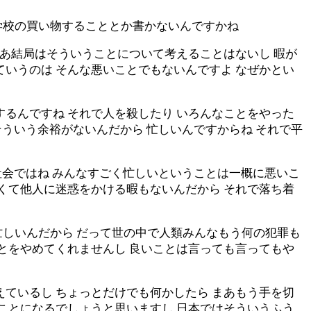
学校の買い物することとか書かないんですかね
まあ結局はそういうことについて考えることはないし 暇が
ていうのは そんな悪いことでもないんですよ なぜかとい
するんですね それで人を殺したり いろんなことをやった
そういう余裕がないんだから 忙しいんですからね それで平
の社会ではね みんなすごく忙しいということは一概に悪いこ
しくて他人に迷惑をかける暇もないんだから それで落ち着
忙しいんだから だって世の中で人類みんなもう何の犯罪も
ことをやめてくれませんし 良いことは言っても言ってもや
えているし ちょっとだけでも何かしたら まあもう手を切
いことになるでしょうと思いますし 日本ではそういうふう