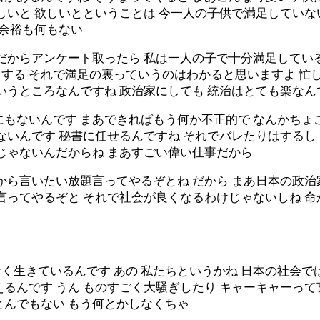
しいと 欲しいとということは 今一人の子供で満足してい
も余裕も何もない
だからアンケート取ったら 私は一人の子で十分満足してい
する それで満足の裏っていうのはわかると思いますよ 忙
いうところなんですね 政治家にしても 統治はとても楽なん
にもないんです まあできればもう何か不正的で なんかちょ
ないんです 秘書に任せるんですね それでバレたりはするし
じゃないんだからね まあすごい偉い仕事だから
から言いたい放題言ってやるぞとね だから まあ日本の政
言ってやるぞと それで社会が良くなるわけじゃないしね 
なく生きているんです あの 私たちというかね 日本の社会で
えるんです うん ものすごく大騒ぎしたり キャーキャーっ
とんでもない もう何とかしなくちゃ