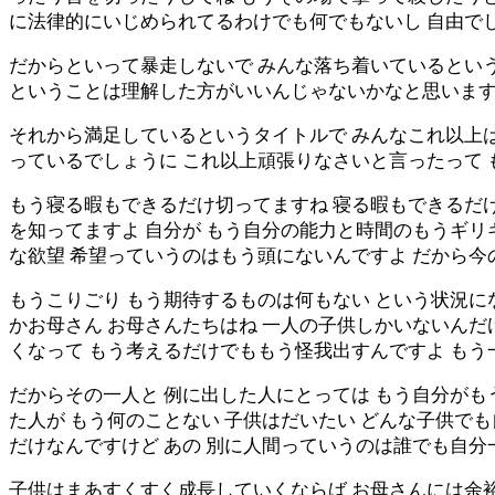
に法律的にいじめられてるわけでも何でもないし 自由で
だからといって暴走しないで みんな落ち着いているという
ということは理解した方がいいんじゃないかなと思いま
それから満足しているというタイトルで みんなこれ以上
っているでしょうに これ以上頑張りなさいと言ったって 
もう寝る暇もできるだけ切ってますね 寝る暇もできるだ
を知ってますよ 自分が もう自分の能力と時間のもうギリギ
な欲望 希望っていうのはもう頭にないんですよ だから今
もうこりごり もう期待するものは何もない という状況に
かお母さん お母さんたちはね 一人の子供しかいないんだ
くなって もう考えるだけでももう怪我出すんですよ もう
だからその一人と 例に出した人にとっては もう自分がも
た人が もう何のことない 子供はだいたい どんな子供で
だけなんですけど あの 別に人間っていうのは誰でも自分
子供はまあすくすく成長していくならば お母さんには余裕