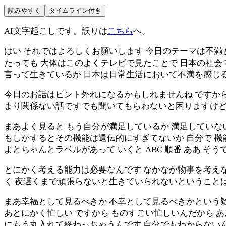
読みやすく
タイムライン付き
AI文字起こしです。誤りは
こちら
へ。
はい それではよろしくお願いします 今日のテーマは不満
たっても 大体はこのよくテレビで見たことで 日本の社
言って生きているが 日本は日常生活において不満を感じ
今日のお話はピント外れになるかもしれませんね ですから
まり関係ない話ですでも聞いてもらわないと困りますけ
まあよく見ると もう自分が満足しているか 満足してい
もしかするとその機能は遺伝的にすぎてないか 自分で 機
よとちゃんとラベルがあって いくと ABC 順番 ああ そう
とにかく考える能力は必要なんです なかなか物事を考えな
く 夜遅くまで頑張らないと生きていられないということ
まあ幸福として見るべきか 不幸として見るべきかという疑
あとにかく忙しい ですから ものすごい忙しいんだから 
にもう丸入れて終わっちゃうんです 自分でもわからないん