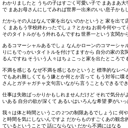
わかりましたと うちの子はすごく可愛い子で まあまあ
で まあお母さんにしてみれば世界一出来のいい息子かも
だからその人はなんで家を出ないのかというと 家を出て
く まあもう学校終わったでしょ？とかね お前今何やって
そのタイトルがもう外れるんですね 世界一という玄関から
あるコマーシャルあるでしょ なんかローンのコマーシャル
りにもでっかいタイトルを付けてますから 自分の家の玄関
るんですね そういう人々はちょこっと家を出たところで
不満を感じる なぜ不満を感じるかというと 標準的なレベ
でもあれ難しくてもう嫌とか何とか言って もう対等に喋る
さんとガチャガチャ文句言いながら言うこともできるでき
仕事は失敗ばっかりかもしれませんだけど それで気分がよ
いある 自分の欲が深くて あるいはいろんな希望 夢がい
我々は体と時間というこの 2つの制限あるでしょうに 何
と時間を気にしないんですよ だからものすごくあの観念的
ているということで 話にならない だから不満にはなる