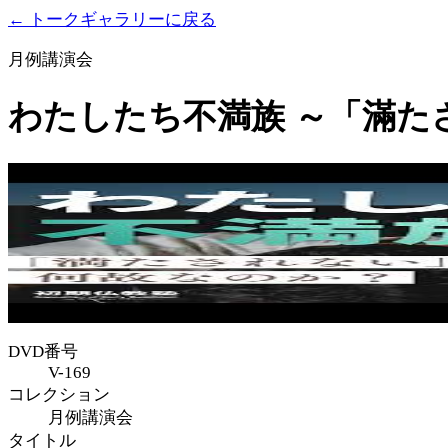
← トークギャラリーに戻る
月例講演会
わたしたち不満族 ～「滿た
DVD番号
V-169
コレクション
月例講演会
タイトル