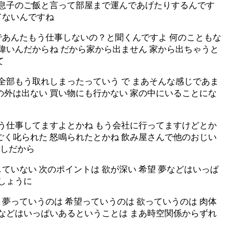
は息子のご飯と言って部屋まで運んであげたりするんです
てないんですね
であんたもう仕事しないの？と聞くんですよ 何のこともな
偉いんだからね だから家から出ません 家から出ちゃうと
て
全部もう取れしまったっていう で まあそんな感じであま
の外は出ない 買い物にも行かない 家の中にいることにな
もう仕事してますよとかね もう会社に行ってますけどとか
ごく叱られた 怒鳴られたとかね 飲み屋さんで他のおじい
カしだから
いない 次のポイントは 欲が深い 希望 夢などはいっぱ
しょうに
夢っていうのは 希望っていうのは 欲っていうのは 肉体
夢などはいっぱいあるということは まあ時空関係からずれ