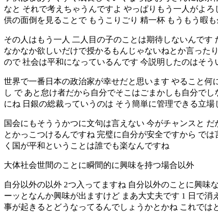
なと それで考えちゃうんですよ やっぱりもう一人がよろ
供の面倒を見ることで もうこりごり 精一杯 もうもう暇
その人はもう一人 二人目の子のことは期待しないんです 
なかなか欲しいだけで授かるもんじゃないねとか言ったり
ので 社会は平和になっているんです 今説明したのはそう
世界で一番日本の政治家が幸せだと思います やること何
し で あと怠け者だから自分でそこはごまかしも自分でし
にね 日銀の総裁っていうのは そう簡単に管理できる立場
国会にもそううかつに文句は言えない 今がチャンスと だ
とかっこつけるんですね 完璧に自分が安全ですから では
く国が平和ということは誰でも楽なんですね
大体社会世間のことに瞬間的に興味を持つ場合以外
自分以外の以外 2つ入ってますね 自分以外のことに興味
ーッとなんか興味が出ますけど まあ大丈夫です 1 日で消
事が起きるとどうなってるんでしょうかとかね これでは