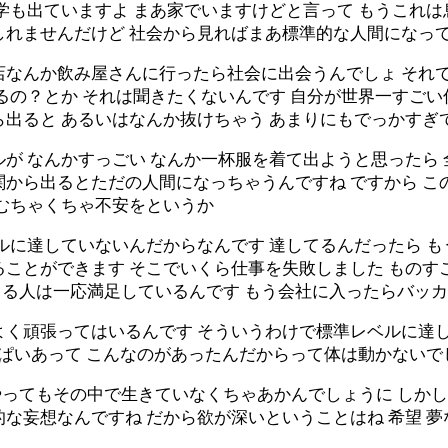
大学も出ていますよ まあ家でいますけどと言って もうこれ
しれませんだけど 社会から見ればまあ標準的な人間になっ
店なんか飲み屋さんに行ったら社会に出会うんでしょ それ
るの？とか それは聞きたくないんです 自分が世界一すごい
出ると あるいはなんか抜けちゃう あまりにもでっかすぎ
が なんかすっごい なんか一杯服を着て出ようと思ったら 
から出るとただの人間になっちゃうんですね ですから こ
 むちゃくちゃ不安をというか
ルに達していないんだからなんです 達してるんだったら 
ことができます そこでいくら仕事を失敗しました ものす
る人は一応満足しているんです もう会社に入ったらバッ
く頑張ってはいるんです そういうわけで標準レベルに達して
っぱいあって こんなのがあったんだからって体は動かないで
やってもその中で生きていなくちゃあかんでしょうに しかし 
な妄想なんですね だから欲が深いということはね 希望 