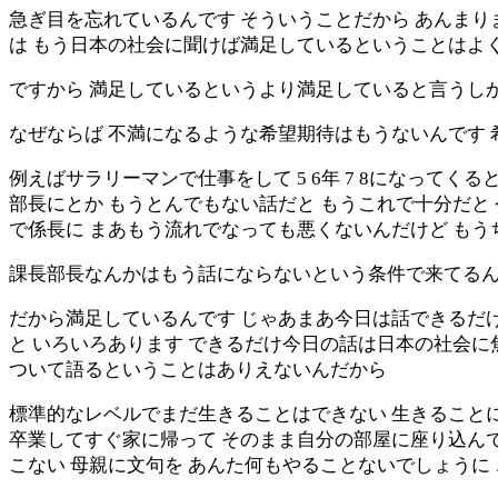
急ぎ目を忘れているんです そういうことだから あんまり
は もう日本の社会に聞けば満足しているということはよ
ですから 満足しているというより満足していると言うし
なぜならば 不満になるような希望期待はもうないんです
例えばサラリーマンで仕事をして 5 6年 7 8になって
部長にとか もうとんでもない話だと もうこれで十分だと
で係長に まあもう流れでなっても悪くないんだけど も
課長部長なんかはもう話にならないという条件で来てる
だから満足しているんです じゃあまあ今日は話できるだ
と いろいろあります できるだけ今日の話は日本の社会に
ついて語るということはありえないんだから
標準的なレベルでまだ生きることはできない 生きること
卒業してすぐ家に帰って そのまま自分の部屋に座り込ん
こない 母親に文句を あんた何もやることないでしょうに