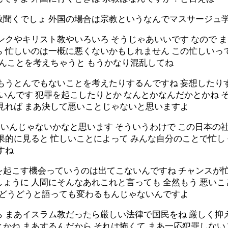
教聞くでしょ 外国の場合は宗教というなんでマスサージュ
ンクやキリスト教やいろいろ そうじゃあいいです なので 
 忙しいのは一概に悪くないかもしれません この忙しいっ
らんことを考えちゃうと もうかなり混乱してね
もうとんでもないことを考えたりするんですね 妄想したり
ないんです 犯罪を起こしたりとか なんとかなんだかとかね 
見れば まあ決して悪いことじゃないと思いますよ
がいいんじゃないかなと思います そういうわけで この日本
果的に見ると 忙しいことによって みんな自分のことで忙
すね
を起こす機会っていうのは出てこないんですね チャンスが
ょうに 人間にそんなあれこれと言っても 全然もう 悪い
 どうどうと語っても変わるもんじゃないんですよ
 まあイスラム教だったら厳しい法律で国民をね 厳しく抑
かね まあするんだから それは怖くて まあ一応犯罪しな