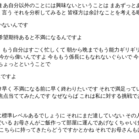
まあ自分以外のことには興味ないということは まあずっと
く言う それを分析してみると 皆様方は余計なことを考え
かないんです
 希望期待あると不満になるんですよ
くると もう自分はすごく忙しくて 朝から晩までもう能力ギリ
 今から偉いんですよ 今ももう係長にもなれないぐらいで 
うちょっとということで
んですよ
け早く 不満になる前に早く終わりたいです それで満足って
焦点当ててみたんです なぜならば これは私に対する挑戦で
に標準レベルあるでしょうに それにまだ達していない その
でいる お母さんがご飯作って部屋に運んであげなくちゃい
 こちらに持ってきたらどうですかとかね それでお母さんも