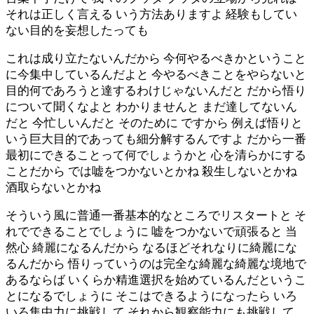
それは正しく言える いう方法ありますよ 経験もしてい
ない目的を妄想したっても
これは成り立たないんだから 今何やるべきかということ
に今集中しているんだよと 今やるべきことをやらないと
目的何であろうと達するわけじゃないんだと だから悟り
について聞くなよと わかりませんと まだ達してないん
だと 今忙しいんだと そのために ですから 例えば悟りと
いう巨大目的であっても細分解するんですよ だから一番
最初にできることって何でしょうかと 心を清らかにする
ことだから では嘘をつかないとかね 殺生しないとかね
酒取らないとかね
そういう風に普通一番基本的なところでリスタートと そ
れでできることでしょうに 嘘をつかないで頑張ると 当
然心 綺麗になるんだから なるほどそれなりに綺麗にな
るんだから 悟りっていうのは完全な綺麗な綺麗な境地で
あるならば いくらか精進選択を始めているんだというこ
とになるでしょうに そこはできるようになったら いろ
いろ集中力に挑戦して それから観察能力にも挑戦して