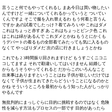
言うこと何でもやってくれるし まあ今日は買い物したい
んですけど 一緒についてくれるかっていうと ついてい
くんですよ そこで服を入れ替えるわ もう何着と言うん
ですか あの試着でしたっけ？着てみろ いや これはダメ
これはちょっと赤すぎ あ これはちょっとピンク色 これ
はこれは緑があるんで これダメとかね もうとにかくも
うデパートの着るもの全部着てみたっても気に入るもの
なくて やっぱりダメだ 次の店に行きましょうとかね
これでも 2 3時間振り回されますけど もうすごくニコニ
コしてますよ それで勘違いしてはいけません 結婚して
からもうそうやってくれると だからこのいろんなこと
出来事はありますということはね 子供が欲しいだけでは
なくて 子供が生まれてきたらどういうことになるのかと
かね そういうところを最初からもう知った人がしっかり
やるんです
無批判的にまっしぐらに目的に挑戦するのではなく 危険
性を減らす方法もプロセスの一部です 目的があったら