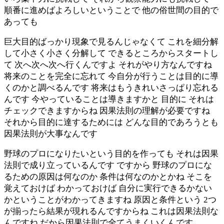
順番に進めばよろしいということで 他の俗世間の目的で
あっても
巨大目的ばっかり現象で見るんじゃなくて これを細分解
して小さく小さく分解して できるところからスタートし
て 次へ次へ次へ行くんですよ それがやり方なんですね
将来のことを完全に忘れて 今自分が行うことは目的に導
くのかと調べるんです 将来はもうきれいさっぱり忘れる
んです 今やっていることは導きますかと 目的に それは
チェックできますからね 因果法則の理解が必要ですね
それから目的に達するためには どんな目的であろうとも
因果法則が大事なんです
野球のプロになりたいという目的を作っても それは因果
法則で成り立っているんです ですから 野球のプロにな
るための原因は何なのか 条件は何なのかとかね そこを
覚えておけば わかっておけば 自分に実行できるかない
かということがわかってきますね 原因と条件という 2つ
が揃ったら結果が現れるんですからね これは因果法則な
んですね だから因果法則で全てうまくいくんです