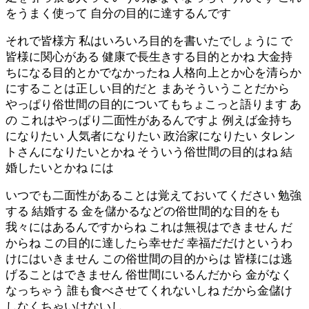
をうまく使って 自分の目的に達するんです
それで皆様方 私はいろいろ目的を書いたでしょうに で
皆様に関心がある 健康で長生きする目的とかね 大金持
ちになる目的とかでなかったね 人格向上とか心を清らか
にすることは正しい目的だと まあそういうことだから
やっぱり俗世間の目的についてもちょこっと語ります あ
の これはやっぱり二面性があるんですよ 例えば金持ち
になりたい 人気者になりたい 政治家になりたい タレン
トさんになりたいとかね そういう俗世間の目的はね 結
婚したいとかね には
いつでも二面性があることは覚えておいてください 勉強
する 結婚する 金を儲かるなどの俗世間的な目的をも
我々にはあるんですからね これは無視はできません だ
からね この目的に達したら幸せだ 幸福だだけというわ
けにはいきません この俗世間の目的からは 皆様には逃
げることはできません 俗世間にいるんだから 金がなく
なっちゃう 誰も食べさせてくれないしね だから金儲け
しなくちゃいけないし