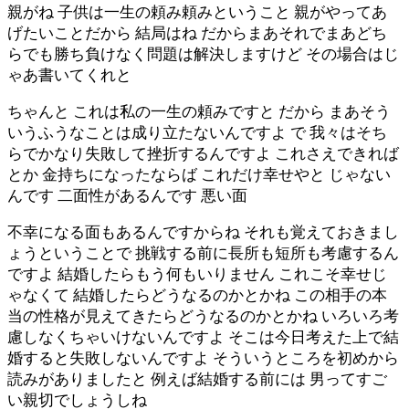
親がね 子供は一生の頼み頼みということ 親がやってあ
げたいことだから 結局はね だからまあそれでまあどち
らでも勝ち負けなく問題は解決しますけど その場合はじ
ゃあ書いてくれと
ちゃんと これは私の一生の頼みですと だから まあそう
いうふうなことは成り立たないんですよ で 我々はそち
らでかなり失敗して挫折するんですよ これさえできれば
とか 金持ちになったならば これだけ幸せやと じゃない
んです 二面性があるんです 悪い面
不幸になる面もあるんですからね それも覚えておきまし
ょうということで 挑戦する前に長所も短所も考慮するん
ですよ 結婚したらもう何もいりません これこそ幸せじ
ゃなくて 結婚したらどうなるのかとかね この相手の本
当の性格が見えてきたらどうなるのかとかね いろいろ考
慮しなくちゃいけないんですよ そこは今日考えた上で結
婚すると失敗しないんですよ そういうところを初めから
読みがありましたと 例えば結婚する前には 男ってすご
い親切でしょうしね