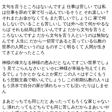
文句を言うところはないんですよ 仕事は苦しい では私
は仕事を辞めて家で引っ込んでいるそうと それ楽しい？
それまたお金がなくても また苦しいでしょうに 家で何
もしないでいることも苦しいし では外へ出て何かやるな
らば それも結局は苦しいんですよ だから文句を言うと
ころないんですよ だから文句を言う人というのは無知な
んです 人生に だから一切苦であると言っている仏教の
世界の人間というのは ものすごく明るくて 人間が生き
てきてよかったところ
神様の偉大なる神様の恵みだと なんてすごい世界でしょ
う 見てごらんなさいと いかに神様が幸福を与えてくれ
るでしょうかとか なんとか変だ この人々はすごくもう
もう悲観主義で暗いんでしょうし この初期仏教の人々は
もう洪水で自分の家が潰れちゃっても泣いたりはしませ
ん
まあどっちでも同じだと あったってもろくな家じゃない
し 潰れたってもどちらでも同じ苦しみだからまあいいや