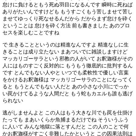
怠けに負けるともう死ぬ羽目になるんです 瞬時に死ねば
ありがたいんですけども もうすごくもう苦しませて苦し
ませてゆっくり死なせるんだから だからまず怠けを砕く
ということは 怠けを砕く方法 前も書きました あのプロ
セスを楽しむことですね
で 生きることというのは精進なんですよ 精進なしに生
きることは成り立たない まあついでに雑談しますけど
マッカリゴーサラという邪教の人がいて お釈迦様がその
人にはものすごく反対的に もうもう徹底的に批判するん
です とんでもない人やと いつでも柔軟性で優しい言葉
をかけるお釈迦様は マッカリゴーサラのことになってく
ると もうとんでもない人だと あの小さな小川にでっか
い罠かけてるような人間だと もう蛇もカエルも誰も逃げ
られない
逃がしませんよと この人はもう大きな川でも罠を仕掛け
たっても まあいくらか魚捕まるだけでね そういうふう
に人いて みんな地獄に落とすんだと この人のことで何
かお釈迦様がすごく非難したかというと この因果法則は