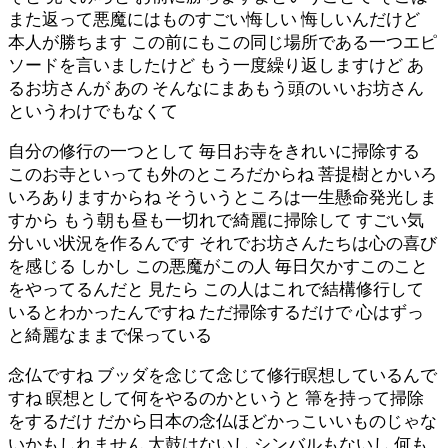
また返って悪魔にはものすごい悔しい 悔しいんだけど
本人が勝ちます この前にもこの同じ場所である一つエピ
ソードを言いましたけど もう一度繰り返しますけど あ
るお坊さんが あの そんなにまあもう頭のいいお坊さん
というわけでもなくて
自分の修行の一つとして 毎日お寺をきれいに掃除する
このお寺といっても外のところだからね 菩提樹とかいろ
いろありますからね そういうところは一生懸命発光しま
すから もう朝も昼も一切れで綺麗に掃除して すごい気
分いい状況を作るんです それでお坊さんたちは心の喜び
を感じる しかし この悪魔がこの人 毎日欠かすこのこと
をやってるんだと 見たら この人はこれで結構修行して
いるとわかったんですね ただ掃除するだけで 心はずっ
と綺麗なままで保っている
念仏ですね ブッダを念じて念じて修行瞑想しているんで
すね 瞑想として何をやるのかというと 箒を持って掃除
をするだけ だから日本の念仏ほどかっこいいものじゃな
いかもしれません 太鼓はないし シンバルもないし 何も