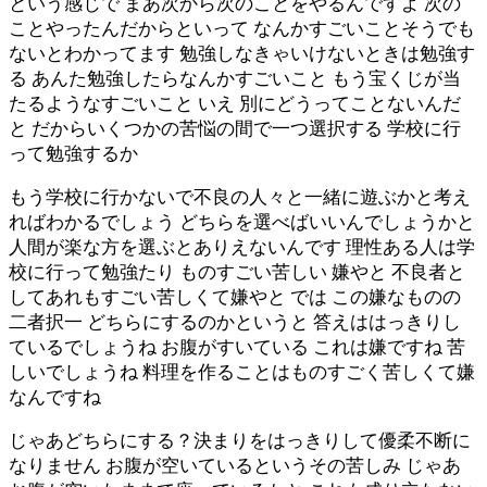
という感じで まあ次から次のことをやるんですよ 次の
ことやったんだからといって なんかすごいことそうでも
ないとわかってます 勉強しなきゃいけないときは勉強す
る あんた勉強したらなんかすごいこと もう宝くじが当
たるようなすごいこと いえ 別にどうってことないんだ
と だからいくつかの苦悩の間で一つ選択する 学校に行
って勉強するか
もう学校に行かないで不良の人々と一緒に遊ぶかと考え
ればわかるでしょう どちらを選べばいいんでしょうかと
人間が楽な方を選ぶとありえないんです 理性ある人は学
校に行って勉強たり ものすごい苦しい 嫌やと 不良者と
してあれもすごい苦しくて嫌やと では この嫌なものの
二者択一 どちらにするのかというと 答えははっきりし
ているでしょうね お腹がすいている これは嫌ですね 苦
しいでしょうね 料理を作ることはものすごく苦しくて嫌
なんですね
じゃあどちらにする？決まりをはっきりして優柔不断に
なりません お腹が空いているというその苦しみ じゃあ