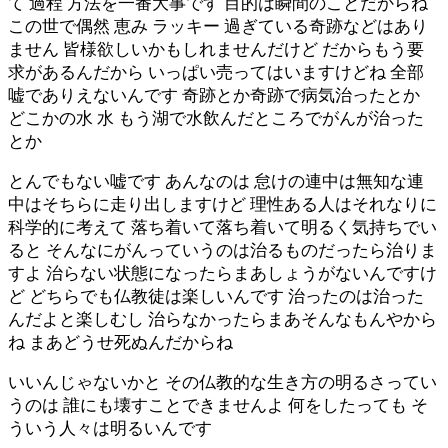
て 過程 方法を一番大事です 目的は瞬間のことだからね
この世で偶然 恵み ラッキー 過ぎている奇跡などはあり
ません 皆様欲しいかもしれませんだけど だからもう要
求があるんだから いっぱい売ってはいますけどね 全部
嘘でありえないんです 奇跡とか奇跡で病気治ったとか
どこかの水 水 もう湖で水飲んだところでがんが治った
とか
とんでもない嘘です あんなのは 怠けの連中は無知な連
中はそちらに走り出しますけど 理性ある人はそれなりに
科学的に考えて 落ち着いて落ち着いて明るく気持ちでい
ると そんなにがんっていうのは治るものだったら治りま
すよ 治らない状態になったらまあしょうがないんですけ
ど どちらでも仏教徒は楽しいんです 治ったのは治った
んだよと楽しむし 治らなかったらまあそんなもんやから
ね まあどうせ死ぬんだからね
いいんじゃないかと その仏教的な生き方の明るさってい
うのは 誰にも壊すことできませんよ 何をしたっても そ
ういう人々は明るいんです