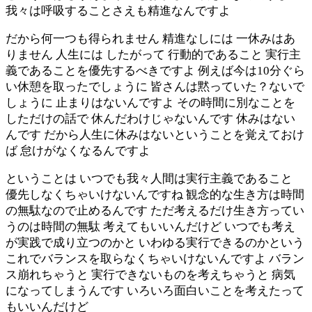
我々は呼吸することさえも精進なんですよ
だから何一つも得られません 精進なしには 一休みはあ
りません 人生には したがって 行動的であること 実行主
義であることを優先するべきですよ 例えば今は10分ぐら
い休憩を取ったでしょうに 皆さんは黙っていた？ないで
しょうに 止まりはないんですよ その時間に別なことを
しただけの話で 休んだわけじゃないんです 休みはない
んです だから人生に休みはないということを覚えておけ
ば 怠けがなくなるんですよ
ということは いつでも我々人間は実行主義であること
優先しなくちゃいけないんですね 観念的な生き方は時間
の無駄なので止めるんです ただ考えるだけ生き方ってい
うのは時間の無駄 考えてもいいんだけど いつでも考え
が実践で成り立つのかと いわゆる実行できるのかという
これでバランスを取らなくちゃいけないんですよ バラン
ス崩れちゃうと 実行できないものを考えちゃうと 病気
になってしまうんです いろいろ面白いことを考えたって
もいいんだけど