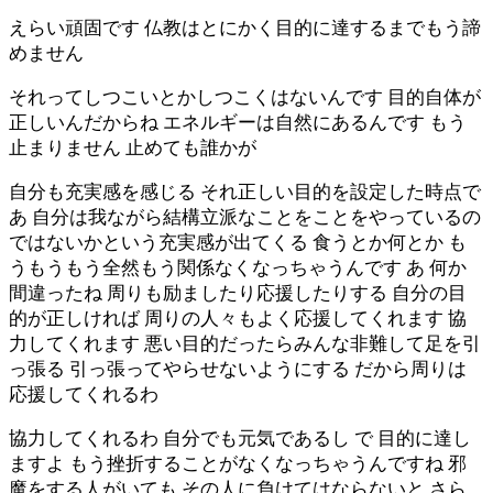
えらい頑固です 仏教はとにかく目的に達するまでもう諦
めません
それってしつこいとかしつこくはないんです 目的自体が
正しいんだからね エネルギーは自然にあるんです もう
止まりません 止めても誰かが
自分も充実感を感じる それ正しい目的を設定した時点で
あ 自分は我ながら結構立派なことをことをやっているの
ではないかという充実感が出てくる 食うとか何とか も
うもうもう全然もう関係なくなっちゃうんです あ 何か
間違ったね 周りも励ましたり応援したりする 自分の目
的が正しければ 周りの人々もよく応援してくれます 協
力してくれます 悪い目的だったらみんな非難して足を引
っ張る 引っ張ってやらせないようにする だから周りは
応援してくれるわ
協力してくれるわ 自分でも元気であるし で 目的に達し
ますよ もう挫折することがなくなっちゃうんですね 邪
魔をする人がいても その人に負けてはならないと さら