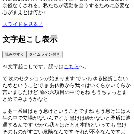
余儀なくされる。私たちが活動を全うするために必要な
心がまえとは何か?
スライドを見る
↗
文字起こし表示
読みやすく
タイムライン付き
AI文字起こしです。誤りは
こちら
へ。
で 次のセクションが始まります で いわゆる挫折しない
ためということで まあ仏教から我々はいくらかいくらか
言いましたけど 前の六項目の中でもね もうちょっとま
とめてみようかなと
まあ一番目はもう怠けということですね もう怠けには人
生の中で立場がないんですよ 怠けは砕かないと矛盾に遭
遇するんです だから我々はたとえ本能といっても 怠け
そのものがすごい危険なんです それが不幸なんですよ