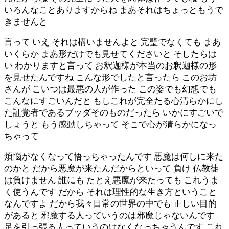
いろんなことありますからね まあそれはちょっともうで
きませんと
言って いえ それは構いませんよと 完璧でなくても まあ
いくらか まあ形だけでも見せてくださいと そしたらは
い わかりますと言って お釈迦様が本当のお釈迦様の形
を見せたんですね こんな形でしたと言ったら このお坊
さんが こいつは最悪の人が作った この姿でも幻想でも
こんなにすごいんだと もしこれが完全たる心清らかにし
た証覚者であるブッダそのものだったら いかにすごいで
しょうと もう感動しちゃって そこで心が清らかになっ
ちゃって
煩悩がなくなって悟っちゃったんです 悪魔は何しに来た
のかと だから悪魔が来たんだからといって 負け 仏教徒
は負けません 誰にも たとえ悪魔が来たっても これうま
く使うんです だから それは理性的な生き方ということ
なんですよ だから我々日常の世界の中でも 正しい目的
があると 邪魔する人っていうのは邪魔じゃないんです
足を引っ張る人っていうのはなくなっちゃうんです これ