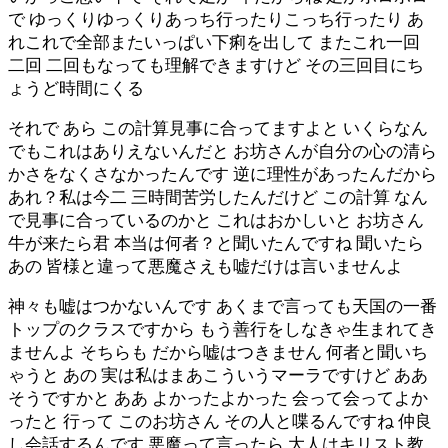
で ゆっくりゆっくりあっち行ったりこっち行ったり あ
れこれで全部またいっぱい下痢を出して またこれ一回
二回 二回もなっても理解できますけど その三回目にち
ょうど時間にくる
それで あら この計算見事に合ってますよと いくらなん
でもこれはありえないんだと お坊さんが自分の心の清ら
かさをなくさなかったんです 逆に理性があったんだから
あれ？私は今二 三時間苦労したんだけど この計算 なん
で見事に合っているのかと これはおかしいと お坊さん
牛が来たら君 本当は何者？と聞いたんですね 聞いたら
あの 皆様と違って悪魔さえも嘘だけは言いませんよ
神々も嘘はつかないんです あくまで言っても天国の一番
トップのクラスですから もう善行をしなきゃ生まれてき
ませんよ そちらも だから嘘はつきません 何者と聞いち
ゃうと あの 実は私はまあこういうマーラですけど ああ
そうですかと ああ よかったよかった 会って会ってよか
ったと 行って このお坊さん その人と喋るんですね 仲良
し会話するんです 悪魔って言ったら 大人はキリスト教