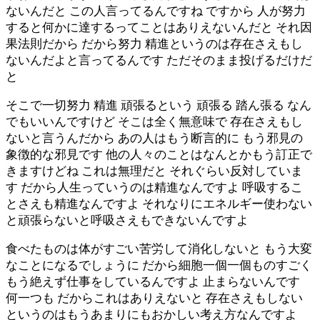
ないんだと この人言ってるんですね ですから 人が努力
すると何かに達するってことはありえないんだと それ因
果法則だから だから努力 精進というのは存在さえもし
ないんだよと言ってるんです ただそのまま投げるだけだ
と
そこで一切努力 精進 頑張るという 頑張る 踏ん張る なん
でもいいんですけど そこは全く無意味で 存在さえもし
ないと言うんだから あの人はもう断言的に もう邪見の
象徴的な邪見です 他の人々のことはなんとかもう訂正で
きますけどね これは無理だと それぐらい反対していま
す だから人生っていうのは精進なんですよ 呼吸するこ
とさえも精進なんですよ それなりにエネルギー使わない
と頑張らないと呼吸さえもできないんですよ
食べたものは体がすごい苦労して消化しないと もう大変
なことになるでしょうに だから細胞一個一個ものすごく
もう絶えず仕事をしているんですよ 止まらないんです
何一つも だからこれはありえないと 存在さえもしない
というのはもうあまりにもおかしい考え方なんですよ