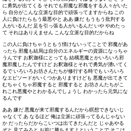
に勇気が出てくる それでも邪魔な邪魔をする人々がいた
ら 自分がこんな立派な目的で頑張ってますからね この
人に負けたらもう最悪やと ああ 嫌だ もうもう批判する
人がいるんだ 足を引っ張る人がいるんだ いや やめたっ
て それはありえません こんな立派な目的だからね
この人に負けちゃうともう情けないってことで 邪魔があ
ったら 邪魔も結局は自分のエネルギーの資源になっちゃ
うんです お釈迦様にとっても 結構悪魔とかいろいろ邪
魔邪魔したんですけど お釈迦様とそれで勇気が湧いてく
るで いろいろお坊さんたちが修行する時でも いろいろ
なエピソードがいくつかありますけども 悪魔が出てきて
むちゃくちゃ邪魔すると 邪魔すると お坊さんたちがこ
れこれ悪魔やとわかるんでしょうし わかったら元気にな
るんです
ああ 嫌だ 悪魔が来て邪魔するんだから瞑想できないじ
ゃなくて あ なるほど 俺は立派に頑張ってるんじゃない
か だったらだからこいつは出てきたんだと じゃあやる
ぞと 見てみろと お前に勝ちますよということで そこは