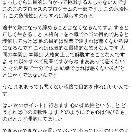
まっしぐらに目的に向かって挑戦するんじゃないんです
このこのプロセスのプログラムの一部ですよ この危険性
も この危険性はどうすれば減らすのかと
途中で嫌になって諦めることはなくなるんですよ すると
正しく生きること 人格向上を本職で本当の目的であると
理解しておけば 他の目的は副業で達すれば悪くない程度
になるんです これは仏教的な最終的な答えなんです 人
間の本業は 本職は 人格向上して解脱することなんです
よ それ以外すべて副業ですからね まああって悪くない
と その程度で十分ですよ 結婚できれば悪くないんだと
とにかくではないんです
うん まああっても悪くない程度で目的を作ればいいんで
す
はい 次のポイントに行きます 心の柔軟性ということ ど
うすれば心の柔軟性 まず どのようにでも心は伸びるも
のだとまず理解してほしい
できるかできないか置いておいて 心っていうのはどのよ