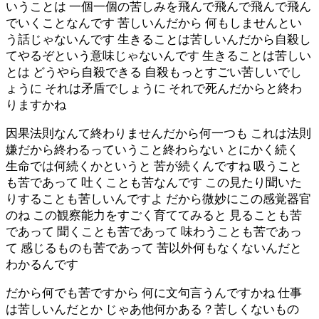
いうことは 一個一個の苦しみを飛んで飛んで飛んで飛ん
でいくことなんです 苦しいんだから 何もしませんとい
う話じゃないんです 生きることは苦しいんだから自殺し
てやるぞという意味じゃないんです 生きることは苦しい
とは どうやら自殺できる 自殺もっとすごい苦しいでし
ょうに それは矛盾でしょうに それで死んだからと終わ
りますかね
因果法則なんて終わりませんだから何一つも これは法則
嫌だから終わるっていうこと終わらない とにかく続く
生命では何続くかというと 苦が続くんですね 吸うこと
も苦であって 吐くことも苦なんです この見たり聞いた
りすることも苦しいんですよ だから微妙にこの感覚器官
のね この観察能力をすごく育ててみると 見ることも苦
であって 聞くことも苦であって 味わうことも苦であっ
て 感じるものも苦であって 苦以外何もなくないんだと
わかるんです
だから何でも苦ですから 何に文句言うんですかね 仕事
は苦しいんだとか じゃあ他何かある？苦しくないもの