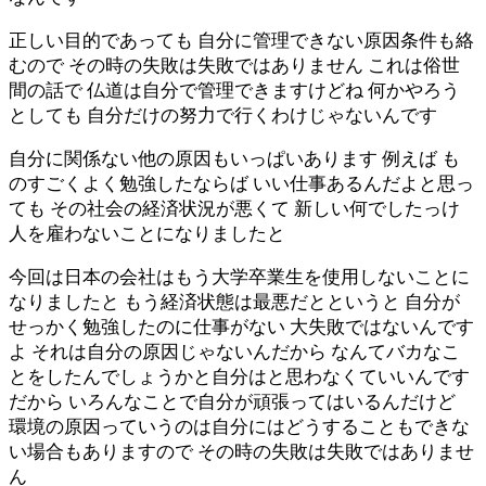
正しい目的であっても 自分に管理できない原因条件も絡
むので その時の失敗は失敗ではありません これは俗世
間の話で 仏道は自分で管理できますけどね 何かやろう
としても 自分だけの努力で行くわけじゃないんです
自分に関係ない他の原因もいっぱいあります 例えば も
のすごくよく勉強したならば いい仕事あるんだよと思っ
ても その社会の経済状況が悪くて 新しい何でしたっけ
人を雇わないことになりましたと
今回は日本の会社はもう大学卒業生を使用しないことに
なりましたと もう経済状態は最悪だとというと 自分が
せっかく勉強したのに仕事がない 大失敗ではないんです
よ それは自分の原因じゃないんだから なんてバカなこ
とをしたんでしょうかと自分はと思わなくていいんです
だから いろんなことで自分が頑張ってはいるんだけど
環境の原因っていうのは自分にはどうすることもできな
い場合もありますので その時の失敗は失敗ではありませ
ん