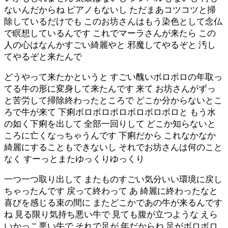
ないんだからね ピアノもないし ただまあコツコツと掃
除しているだけでも このお坊さんはもう染色として念仏
で瞑想しているんです これでマーラさんが来たら この
人の心はなんかすごい綺麗やと 邪魔してやるぞと 汚し
てやるぞと来たんで
どうやって来たかというと すごい醜いボロボロの年取っ
てる牛の形に変身して来たんです 来て お坊さんがずっ
と苦労して掃除終わったところで どこか分からないとこ
ろで牛が来て 下痢ボロボロボロボロボロボロと もう水
の如く下痢を出して 全部一回りして どこか知らないと
ころに亡くなっちゃうんです 下痢だから これなかなか
綺麗にすることもできないし それでお坊さんは何のこと
なく すーっとまたゆっくりゆっくり
一つ一つ取り出して またものすごい気分いい環境に戻し
ちゃったんです 戻って終わって あ 綺麗に終わったなと
喜びを感じる束の間に またどこかであの牛が来るんです
ね 見る限り気持ち悪い牛で 見ても腹が立つような えら
いかっこ悪い牛で それで足が 年だからね 足がボロボロ