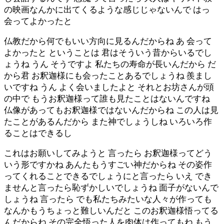
の映画なんかに出てくるような感じじゃないんで はっ
会ってよかったと
仏教だから何でもいい方向に見るんだからね あ 会って
よかったと ということは 君はそういう昔からいるでし
ょうね うん そうですよ 私たちの寿命が長いんだから だ
から君 お釈迦様にも会ったことあるでしょうね 羨まし
いですね うん よく会いましたよと それとお坊さんが頭
の中で もうお釈迦様って誰も見たことはないんですね
仏像があってもお釈迦様ではないんだからね この人は見
たことがあるんだから また神でしょうしね いろいろ作
ることはできるし
これはお願いしてみようと 言ったら お釈迦様ってどう
いう形ですかね あんたもうすごい神だからね その姿作
ってくれることできるでしょうにと言ったら いえ でき
ませんと言ったら恥ずかしいでしょうね 面子がないんで
しょうね 言ったら でも私たちみたいな人々が作っても
なんかもうちょっと難しいんだと このお釈迦様悟ってる
んだからね その完全悟った人を肉体は作ってもね もう