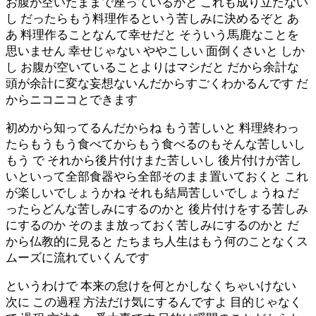
お腹が空いたままで座っているかと これも成り立たない
し だったらもう料理作るという苦しみに決めるぞと あ
あ 料理作ることなんて幸せだと そういう馬鹿なことを
思いません 幸せじゃない ややこしい 面倒くさいと しか
し お腹が空いていることよりはマシだと だから余計な
頭が余計に変な妄想ないんだからすごくわかるんです だ
からニコニコとできます
初めから知ってるんだからね もう苦しいと 料理終わっ
たらもうもう食べてからもう食べるのもそんな苦しいし
もう で それから後片付けまた苦しいし 後片付けが苦し
いといって全部食器やら全部そのまま置いておくと これ
が楽しいでしょうかね それも結局苦しいでしょうね だ
ったらどんな苦しみにするのかと 後片付けをする苦しみ
にするのか そのまま放っておく苦しみにするのかと だ
から仏教的に見ると たちまち人生はもう何のことなくス
ムーズに流れていくんです
というわけで 本来の怠けを何とかしなくちゃいけない
次に この過程 方法だけ気にするんですよ 目的じゃなく