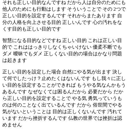
それも正しい目的なんですね だから人は自分のためにも
他人のためにも行動はします そういうことで その 2つで
正しい目的を設定するんです それからまたあります 自
分の人格を向上させる目的 正しいんです 心の汚れをな
くす目的も正しい目的です
智慧になる目的などですね 正しい目的 これは正しい目
的で これははっきりしなくちゃいけない 優柔不断でも
ダメ 曖昧でもダメ 正しくない目的の場合はかなり問題
は起きます
正しい目的を設定した場合 自然にやる気が出ます 決し
て何でしたっけ？止めたくはないんです もし我々に正し
い目的を設定することができれば もうやる気なんかもう
あるんです なぜなくては困るんだから 必要だから だか
ら正しい目的を設定することで やる気 勇気っていうも
のは何のことなく出ているんです だから 俗世間でやる
気がないということは 目的は正しくないんです 汚れて
います だから挫折するんです 仏教の世界では挫折は認
めません