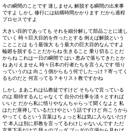
今の瞬間のことです 達しません 解脱する瞬間の出来事
ですよ しかし 修行には結構時間かかります だから過程
プロセスですよ
大きい目的であっても それを細分解して部品ごとに達し
ていく 時々巨大目的を作ったとする 例えば解脱という
ことことは もう最強大 もう最大の巨大目的なんですよ
輪廻を脱することだからね 生きること 乗り切ることだ
からね これは一日の瞬間で はい 恵みで落ちてきたとか
ね ありえません 時々日本の行者たちを言うんです 悟り
っていうのは 向こう側からもう何でしたっけ？寄ってく
るものだと 何言ってる？キリスト教ですかね
しかし まあこれは仏教徒ですけど そちらで言っている
のは 期待するんじゃなくて 自分の仕事を淡々とすれば
いいと だから私に悟りやなんちゃらって聞くなよと 私
はただ座禅しているだけやという話ですけど 向こうから
やってくるという言葉はちょっと私は気に入らないだけ
で 本人は別に邪教を言ってるわけじゃないんです ただ
言葉下手だけで 我々のブッダ ブッダの立場から見れば