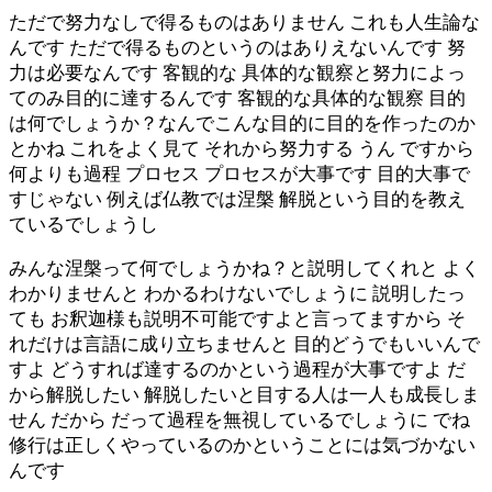
ただで努力なしで得るものはありません これも人生論な
んです ただで得るものというのはありえないんです 努
力は必要なんです 客観的な 具体的な観察と努力によっ
てのみ目的に達するんです 客観的な具体的な観察 目的
は何でしょうか？なんでこんな目的に目的を作ったのか
とかね これをよく見て それから努力する うん ですから
何よりも過程 プロセス プロセスが大事です 目的大事で
すじゃない 例えば仏教では涅槃 解脱という目的を教え
ているでしょうし
みんな涅槃って何でしょうかね？と説明してくれと よく
わかりませんと わかるわけないでしょうに 説明したっ
ても お釈迦様も説明不可能ですよと言ってますから そ
れだけは言語に成り立ちませんと 目的どうでもいいんで
すよ どうすれば達するのかという過程が大事ですよ だ
から解脱したい 解脱したいと目する人は一人も成長しま
せん だから だって過程を無視しているでしょうに でね
修行は正しくやっているのかということには気づかない
んです