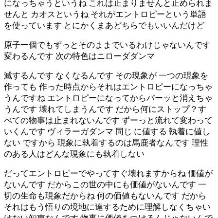
になっちゃうというね これは止まりませんと止められま
せんと カオスというね それがエントロピーという単語
を使っています とにかくまあどちらでもいいんだけど
原子一個でもずっとそのままでいるわけじゃないんです
変わるんです 次の特色はニローダダンマ
滅するんです なくなるんです その現象が 一つの現象を
作っても 作った時点からそれはエントロピーになっちゃ
うんですね エントロピーになってからパーッと消えちゃ
うんです 壊れてしまうんです だから何にストップ？す
べての物事は止まれないんです ずーっと流れて変わって
いくんです ヴィラーガダンマ 同じ に値する 執着に値し
ない ですから 現象に執着するのは馬鹿者なんです 理性
のある人はどんな現象にも執着しない
だってエントロピーでやってすぐ壊れますからね 価値が
ないんです だからこの世の中にも価値がないんです 一
切の生命も現象だからね 何の価値もないんです だから
それはもう悟りの境地に達するために理解しなくちゃい