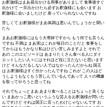
お釈迦様はまあ昼出かける用事がありまして 食事後すぐ
出かけて 一旦出かけたら必ずお釈迦様にも会います お
釈迦様に会いましたけど 座っていられないんですね
苦しくて お釈迦様がまあ体調は悪いんでしょうかと聞い
たら
まあお釈迦様にはもう大導師ですから もう何でも言うん
ですね 不満は まあ実はこれが毎日のことだと 食事をし
てからはもうかなり私はひどい苦しみますよと それで
あの このエピソードは あまりたくさん食べる人にダイ
エットしたい人々にはそれほど役に立たないと思います
けど そんなだるしない人ではなかったんだからね 国王
は お釈迦様はすぐ分かったんですね これが この人はど
うしようもなくもう苦しんでいるんであって 人々の機嫌
を取ってやろうと思ってね
それでちょっとまあ あまり食べることはちょっと良くな
い まあかっこ悪いというふうな芸人をお釈迦様が問いた
んですけど それは国王に言ったわけじゃないんです お