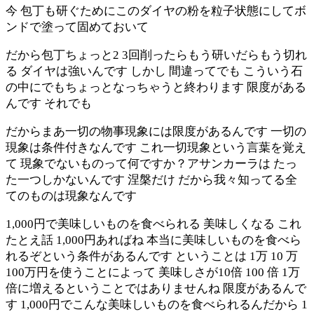
今 包丁も研ぐためにこのダイヤの粉を粒子状態にしてボ
ンドで塗って固めておいて
だから包丁ちょっと2 3回削ったらもう研いだらもう切れ
る ダイヤは強いんです しかし 間違ってでも こういう石
の中にでもちょっとなっちゃうと終わります 限度がある
んです それでも
だからまあ一切の物事現象には限度があるんです 一切の
現象は条件付きなんです これ一切現象という言葉を覚え
て 現象でないものって何ですか？アサンカーラは たっ
た一つしかないんです 涅槃だけ だから我々知ってる全
てのものは現象なんです
1,000円で美味しいものを食べられる 美味しくなる これ
たとえ話 1,000円あればね 本当に美味しいものを食べら
れるぞという条件があるんです ということは 1万 10 万
100万円を使うことによって 美味しさが10倍 100 倍 1万
倍に増えるということではありませんね 限度があるんで
す 1,000円でこんな美味しいものを食べられるんだから 1