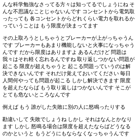
んな科学勉強なさってる方々は知ってるでしょうにね そ
んな不思議なことじゃないんです コンセントから電気取
ったっても 各コンセントからどれくらい電力を取れるか
っていうことは もう限度が決まってます
その上取ろうとしちゃうとブレーカーが上がっちゃうん
です ブレーカーもあまり機能しないと火事になっちゃう
んです だから限度はありますよ あるんだけど 問題は
我々はそれ軽く忘れるんですね 取り返しつかない問題が
起こる 限度が超えちゃうと 起こる問題っていうのは解
決できないんです それだけ覚えておいてください 毎日
人間何やっても問題が起こる しかし解決できます 限度
を超えたならば もう取り返しはつかないんです そこが
とても危ないところなんです
例えば もう 誰がした失敗に別の人に怒鳴ったりする
勘違いして 失敗でしょうね しかし それはなんとかなり
ます しかし 怒鳴る場合は限度を超えたならばどうなる
のかというと もうどうにもならなくなっちゃうんです