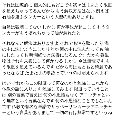
それは国際的に 個人的にもどこでも我々はまあよく限度
を超えちゃってるんだから もう解決方法はない 例えば
石油を運ぶタンカーという大型の船ありますね
自然は破壊してない しかし 何か事故が起こして もうタ
ンカーがもう壊れちゃって油が漏れたと
それなんと解決はありますよ それでも油を取ったり 海
の中に沈むようにしたりとか 海の中に沈んだっても 油
にしたっても 時間経つと栄養になるんです だから微生
物はそれを栄養にして何かなる しかし 今は無理です も
う限度を超えているんです だから海はもともと綺麗であ
ったならば たまたまの事故っていうのは耐えられます
はい それからこの限度って何なのかと勉強し これから
仏教の話に入ります 勉強してみます 限度っていうこと
は 別の言葉で言えば 何の不思議もなく アニッチャとい
う無常という言葉なんです 何の不思議なことでもないん
です 仏教で有名な単語でサッベーサンカーラアニッチャ
ーという言葉がありまして 一切の行は無常ですというね