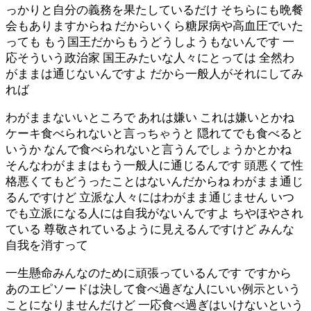
っかりと自分の義務を果たしているだけ そちらにも晩餐
会もありますからね だからいくら糖尿病や高血圧でいた
っても もう国王だからもうどうしようもないんです 一
応そういう政治家 国王みたいな人々にとっては 全然わ
がままは通じないんですよ だから一般人がそれにしてみ
れば
わがままないいところで あれは嫌い これは嫌いとかね
ケーキ食べられないと言っちゃうと 隠れてでも食べると
いうか なんで食べられないと言うんでしょうかとかね
そんなわがままはもう一般人に通じるんです 頭悪くて性
格悪くてもどうったことはないんだからね わがまま通じ
るんですけど 立派な人々にはわがまま通じません いつ
でも立派になる人には自我がないんですよ ちやほやされ
ている 尊敬されているように見えるんですけど みんな
自我を消すって
一生懸命みんなのために頑張っているんです ですから
あのエピソードは決して食べ過ぎな人にいい例示という
ことになりませんだけど 一応食べ過ぎはいけないという