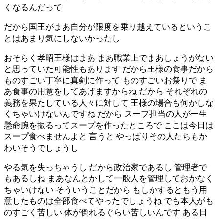
くなるんだって
だから国王がまあ自分が限度を乗り越えているというこ
とはあまり気にしないかったし
おそらく孝昭王様はまあ まあ職業上でまあしょうがない
と思っていた可能性もあります だから王様の食事だから
ものすごい丁寧に真剣に作って ものすごいお祭りで ま
あ食事の用意をしてあげますからね だから それぞれの
義務を果たしている人々に対して 王様の場合も何かしな
くちゃいけないんですね だから スープ担当の人が一生
懸命腕を振るってスープを作ったところで ここは今日は
スープ食べませんよと 言うと やっぱりその人たちもか
わいそうでしょうし
やる気を失っちゃうし だから政治家であるし 管理者で
もあるしね まあなんとかして一般人を管理しておかなく
ちゃいけない そういうことだから もしかするともう用
意したものは全部食べてやったでしょうね でも本人がも
のすごく苦しい 体が倒れるぐらい苦しいんです ある日