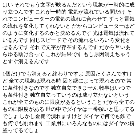
はい それでもう文字が映るんだという現象が一時的に成
り立つんです これが一時的 電気が流れている間だけ そ
れでコンピューターの電気の流れに合わせて ずっと電気
の流れを変化してくれないと だからコンピューターはど
のように変化するのかと決めるんです 光は電気は流れて
いるんです 同じスピードで その流れをいろいろ変化さ
せるんです それで文字が存在するんです だから互いあ
らゆる助け合って これが結果です もし原因消えちゃう
とすぐ消えるんです
1個だけでも消えると終わりですよ 原因たくさんですけ
ど 全ての現象は現れる時 因と縁によって現れるので 常
に条件付きなのです 独立自立できません 物事はいつで
も条件付き 独立自立っていうのは成り立たないという
これが全てのものに限度があるということ だから全ての
ものに限度がある 世の中でダイヤは一番強いと思ってる
でしょ しかし金槌で潰れますけど ダイヤで何でも鉄で
も何でも削れます 工業用にいろんなものにはダイヤの粉
塗ってるでしょ