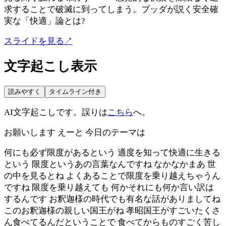
求することで破滅に到ってしまう。ブッダが説く安全確
実な「快適」論とは?
スライドを見る
↗
文字起こし表示
読みやすく
タイムライン付き
AI文字起こしです。誤りは
こちら
へ。
お願いします えーと 今日のテーマは
何にも必ず限度があるという 適度を知って快適に生きる
という 限度というあの言葉なんですね なかなかまあ 世
の中を見るとね よくあることで限度を乗り越えちゃうん
ですね 限度を乗り越えても 何かそれにも何か言い訳は
するんです お釈迦様の時代でも有名な話がありましてね
このお釈迦様の親しい国王がね 孝昭国王がすごいたくさ
ん食べてるんだということで 食べてからものすごく苦し