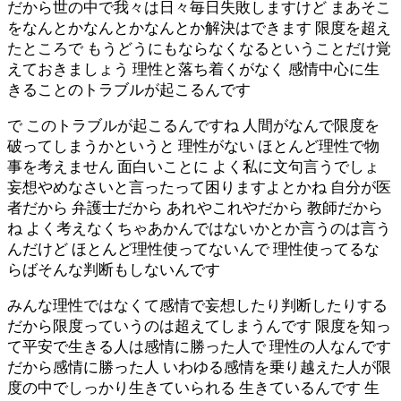
だから世の中で我々は日々毎日失敗しますけど まあそこ
をなんとかなんとかなんとか解決はできます 限度を超え
たところで もうどうにもならなくなるということだけ覚
えておきましょう 理性と落ち着くがなく 感情中心に生
きることのトラブルが起こるんです
で このトラブルが起こるんですね 人間がなんで限度を
破ってしまうかというと 理性がない ほとんど理性で物
事を考えません 面白いことに よく私に文句言うでしょ
妄想やめなさいと言ったって困りますよとかね 自分が医
者だから 弁護士だから あれやこれやだから 教師だから
ね よく考えなくちゃあかんではないかとか言うのは言う
んだけど ほとんど理性使ってないんで 理性使ってるな
らばそんな判断もしないんです
みんな理性ではなくて感情で妄想したり判断したりする
だから限度っていうのは超えてしまうんです 限度を知っ
て平安で生きる人は感情に勝った人で 理性の人なんです
だから感情に勝った人 いわゆる感情を乗り越えた人が限
度の中でしっかり生きていられる 生きているんです 生