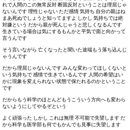
れで人間のこの無常反対 断固反対ということは理屈じゃ
ないんです 理性じゃない ただ感情 気持ち 自分の親はね
まあ死ぬでしょうと知ってますよ しかし 気持ちでは絶
対嫌という だから親が死んじゃうと悲しくなるんです
生きている場合は気にするもんかと平気で面と向かって
言うんです
そう言いながら 亡くなったと聞いた途端もう落ち込んじ
ゃうんです
だから理屈じゃないんです みんな変わってほしくないと
いう気持ちで 感情で生きているんです 人間の希望はい
かに現象を変えられない状態で保たれるのかということ
です
だからもう科学のほとんどもうこういう方向へも変わら
ないようにしてやるぞという
よく頑張った しかし これは無理 不可能で失望します だ
から科学も医学部も何でもかんでも見事に失望します