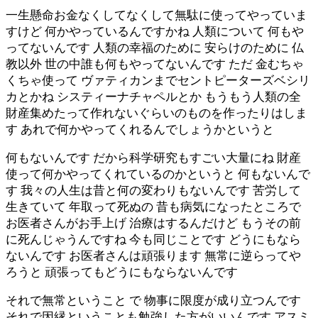
一生懸命お金なくしてなくして無駄に使ってやっていま
すけど 何かやっているんですかね 人類について 何もや
ってないんです 人類の幸福のために 安らけのために 仏
教以外 世の中誰も何もやってないんです ただ 金むちゃ
くちゃ使って ヴァティカンまでセントピーターズベシリ
カとかね システィーナチャペルとか もうもう人類の全
財産集めたって作れないぐらいのものを作ったりはしま
す あれで何かやってくれるんでしょうかというと
何もないんです だから科学研究もすごい大量にね 財産
使って何かやってくれているのかというと 何もないんで
す 我々の人生は昔と何の変わりもないんです 苦労して
生きていて 年取って死ぬの 昔も病気になったところで
お医者さんがお手上げ 治療はするんだけど もうその前
に死んじゃうんですね 今も同じことです どうにもなら
ないんです お医者さんは頑張ります 無常に逆らってや
ろうと 頑張ってもどうにもならないんです
それで無常ということ で 物事に限度が成り立つんです
それで因縁ということも勉強した方がいいんです アスミ