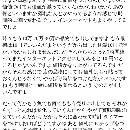
けない知恵なんです 物事に価値をつけるんじゃないんで
価値つけても価値が減っていくんだからね だから あの
何といいますか 落札なんとかやってるような感じで 時
間的に値段変わるでしょ インターネットもよくやってる
でしょ
時々もう10万 20万 30万の品物でも出してますよ もう最
初は10円でいいんだよという だから出した途端10円で誰
かいるかもしれませんだけど それからちょっと2時間経
ってまたインターネットアクセスしてみると 10 円のと
ころじゃないんですよ 値段かなり上がってるんです だ
からそんな感じで 店の品物にしても 値札はもう貼って
おくんじゃなくて やっぱり時計をつけた方がいいんです
ね もう時間と一緒に値段も変わるという その方が正し
いんですよ
だって何かもう魚でも何でももう売りに出しても それか
らずっとあれは変化していくんだから やがて賞味期限消
えていくんだから だからそれに合わせて時計 タイマー
をつけておけばどうですかね あと 値札に ICチップをつ