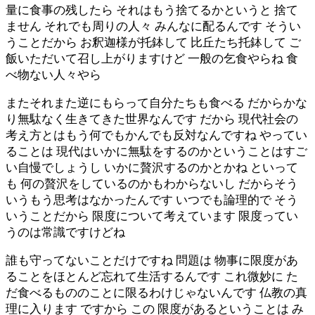
量に食事の残したら それはもう捨てるかというと 捨て
ません それでも周りの人々 みんなに配るんです そうい
うことだから お釈迦様が托鉢して 比丘たち托鉢して ご
飯いただいて召し上がりますけど 一般の乞食やらね 食
べ物ない人々やら
またそれまた逆にもらって自分たちも食べる だからかな
り無駄なく生きてきた世界なんです だから 現代社会の
考え方とはもう何でもかんでも反対なんですね やってい
ることは 現代はいかに無駄をするのかということはすご
い自慢でしょうし いかに贅沢するのかとかね といって
も 何の贅沢をしているのかもわからないし だからそう
いうもう思考はなかったんです いつでも論理的で そう
いうことだから 限度について考えています 限度ってい
うのは常識ですけどね
誰も守ってないことだけですね 問題は 物事に限度があ
ることをほとんど忘れて生活するんです これ微妙に た
だ食べるもののことに限るわけじゃないんです 仏教の真
理に入ります ですから この 限度があるということは み