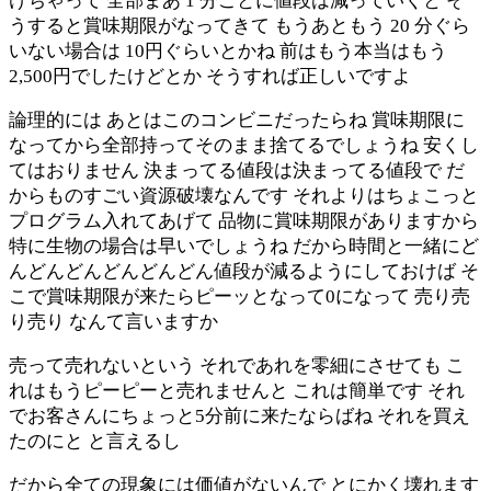
けちゃって 全部まあ 1 分ごとに値段は減っていくと そ
うすると賞味期限がなってきて もうあともう 20 分ぐら
いない場合は 10円ぐらいとかね 前はもう本当はもう
2,500円でしたけどとか そうすれば正しいですよ
論理的には あとはこのコンビニだったらね 賞味期限に
なってから全部持ってそのまま捨てるでしょうね 安くし
てはおりません 決まってる値段は決まってる値段で だ
からものすごい資源破壊なんです それよりはちょこっと
プログラム入れてあげて 品物に賞味期限がありますから
特に生物の場合は早いでしょうね だから時間と一緒にど
んどんどんどんどんどん値段が減るようにしておけば そ
こで賞味期限が来たらピーッとなって0になって 売り売
り売り なんて言いますか
売って売れないという それであれを零細にさせても こ
れはもうピーピーと売れませんと これは簡単です それ
でお客さんにちょっと5分前に来たならばね それを買え
たのにと と言えるし
だから全ての現象には価値がないんで とにかく壊れます