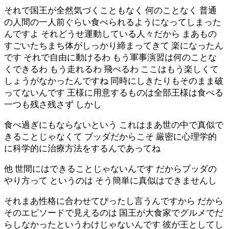
それで国王が全然気づくこともなく 何のことなく 普通
の人間の一人前ぐらい食べられるようになってしまった
んですよ それどうせ運動している人々だから まあもの
すごいたちまち体がしっかり締まってきて 楽になったん
です それで自由に動けるわ もう軍事演習は何のことな
くできるわ もう走れるわ 飛べるわ ここはもう楽しくて
しょうがなかったんですね 同時にしきたりもそのまま破
ってないんです 王様に用意するものは全部王様は食べる
一つも残さ残さず しかし
食べ過ぎにもならないという これはまあ世の中で真似で
きることじゃなくて ブッダだからこそ 厳密に心理学的
に科学的に治療方法をするんであってね
他 世間にはできることじゃないんです だからブッダの
やり方って というのは そう簡単に真似はできませんし
それまあ性格に合わせてぴったし言うんですから だから
そのエピソードで見えるのは 国王が大食家でグルメでだ
らしなかったというわけじゃないんです 彼が王としてし