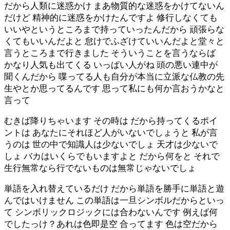
だから人類に迷惑かけ まあ物質的な迷惑をかけてないん
だけど 精神的に迷惑をかけたんですよ 修行しなくても
いいやというところまで持っていったんだから 頑張らな
くてもいいんだよと 怠けでふざけていいんだよと堂々と
言うところまで行きました そういうことを言うならば
かなり人気も出てくる いっぱい人がね 頭の悪い連中が
聞くんだから 喋ってる人も自分が本当に立派な仏教の先
生やとか思ってるんです 思って私にも何か言おうかなと
言って
むきば降りちゃいます その時は だから持ってくるポイ
ントは あなたにそれほど人がいないでしょうと 私が言
うのは 世の中で知識人は少ないでしょ 天才は少ないで
しょ バカはいくらでもいますよと だから何をと それで
生行無常なら行でないものは無常じゃないでしょ
単語を入れ替えているだけ だから単語を勝手に単語と遊
んではいけません この単語は一旦シンボルだからといっ
て シンボリックロジックには合わないんです 例えば何
でしたっけ？あれは色即是空 合ってます 色は空だから