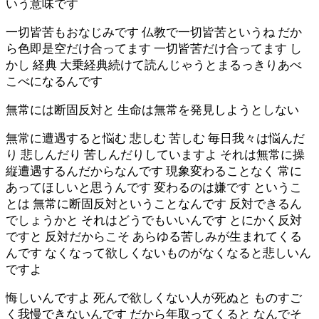
いう意味です
一切皆苦もおなじみです 仏教で一切皆苦というね だか
ら色即是空だけ合ってます 一切皆苦だけ合ってます し
かし 経典 大乗経典続けて読んじゃうとまるっきりあべ
こべになるんです
無常には断固反対と 生命は無常を発見しようとしない
無常に遭遇すると悩む 悲しむ 苦しむ 毎日我々は悩んだ
り 悲しんだり 苦しんだりしていますよ それは無常に操
縦遭遇するんだからなんです 現象変わることなく 常に
あってほしいと思うんです 変わるのは嫌です というこ
とは 無常に断固反対ということなんです 反対できるん
でしょうかと それはどうでもいいんです とにかく反対
ですと 反対だからこそ あらゆる苦しみが生まれてくる
んです なくなって欲しくないものがなくなると悲しいん
ですよ
悔しいんですよ 死んで欲しくない人が死ぬと ものすご
く我慢できないんです だから年取ってくると なんでそ