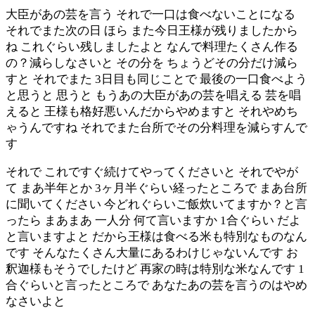
大臣があの芸を言う それで一口は食べないことになる
それでまた次の日 ほら また今日王様が残りましたから
ね これぐらい残しましたよと なんで料理たくさん作る
の？減らしなさいと その分を ちょうどその分だけ減ら
すと それでまた 3日目も同じことで 最後の一口食べよう
と思うと 思うと もうあの大臣があの芸を唱える 芸を唱
えると 王様も格好悪いんだからやめますと それやめち
ゃうんですね それでまた台所でその分料理を減らすんで
す
それで これですぐ続けてやってくださいと それでやが
て まあ半年とか 3ヶ月半ぐらい経ったところで まあ台所
に聞いてください 今どれぐらいご飯炊いてますか？と言
ったら まあまあ 一人分 何て言いますか 1合ぐらい だよ
と言いますよと だから王様は食べる米も特別なものなん
です そんなたくさん大量にあるわけじゃないんです お
釈迦様もそうでしたけど 再家の時は特別な米なんです 1
合ぐらいと言ったところで あなたあの芸を言うのはやめ
なさいよと