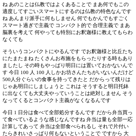
ね あのことは仏教ではよくあることで まあ何でもこの
適度してすごいスマートにするのは仏教の特色なんです
ね あんまり派手に何もしません 何でもかんでもすごく
スマート過ぎで主義で コンパクト的で 合理主義で まあ
脳裏を考えて 何やっても特別にお釈迦様に教えてもらわ
なくても
そういうコンパクトにやるんです でお釈迦様と比丘たち
にたまたまね たくさんお布施をもらったりする時もあり
ましたし その時もやっぱり明日には置いておかないんで
す 今日 100 人 100 人しかお坊さんたちがいないんだけど
500人分ぐらいの食事を持ってきたと だからって残りは
じゃあ明日にしましょうと これは そうすると明日托鉢
に出なくても大丈夫やっていうことは絶対しません そう
なってくるとコンパクト主義がなくなるんです
今日 1 日分は食べて全部処分するんです だから弁当買っ
て食べているような感じなんですね 弁当は量も全部一応
計算してあって 弁当は全部食べられるし それで片付い
たらきれいさっぱり何もないということで ですから 大