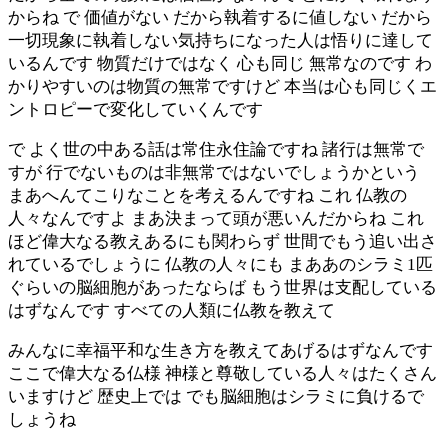
からね で 価値がない だから執着するに値しない だから
一切現象に執着しない気持ちになった人は悟りに達して
いるんです 物質だけではなく 心も同じ 無常なのです わ
かりやすいのは物質の無常ですけど 本当は心も同じくエ
ントロピーで変化していくんです
で よく世の中ある話は常住永住論ですね 諸行は無常で
すが 行でないものは非無常ではないでしょうかという
まあへんてこりなことを考えるんですね これ 仏教の
人々なんですよ まあ決まって頭が悪いんだからね これ
ほど偉大なる教えあるにも関わらず 世間でもう追い出さ
れているでしょうに 仏教の人々にも まああのシラミ1匹
ぐらいの脳細胞があったならば もう世界は支配している
はずなんです すべての人類に仏教を教えて
みんなに幸福平和な生き方を教えてあげるはずなんです
ここで偉大なる仏様 神様と尊敬している人々はたくさん
いますけど 歴史上では でも脳細胞はシラミに負けるで
しょうね