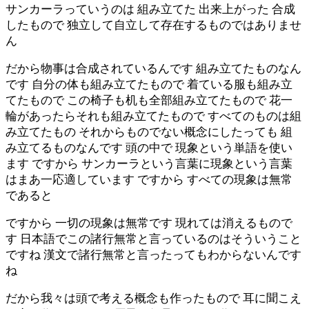
サンカーラっていうのは 組み立てた 出来上がった 合成
したもので 独立して自立して存在するものではありませ
ん
だから物事は合成されているんです 組み立てたものなん
です 自分の体も組み立てたもので 着ている服も組み立
てたもので この椅子も机も全部組み立てたもので 花一
輪があったらそれも組み立てたもので すべてのものは組
み立てたもの それからものでない概念にしたっても 組
み立てるものなんです 頭の中で 現象という単語を使い
ます ですから サンカーラという言葉に現象という言葉
はまあ一応適しています ですから すべての現象は無常
であると
ですから 一切の現象は無常です 現れては消えるもので
す 日本語でこの諸行無常と言っているのはそういうこと
ですね 漢文で諸行無常と言ったってもわからないんです
ね
だから我々は頭で考える概念も作ったもので 耳に聞こえ