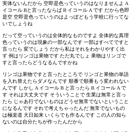
実体ないんだから 空即是色っていうのはなりませんよ A
イコール Bと言ったならば B イコール A です だから色即
是空 空即是色っていうのはよっぽどもう学校に行ってな
いでしょうね
だって空っていうのは全体的なものですよ 全体的な真理
色っていうのは現象の一部なんです 一部はすべてですと
言ったら 変でしょう だから私はそれをわかりやすく出
す 例はリンゴは果物です ただ丸でしょ 果物はリンゴで
すと言ったらどうなるんですかね
リンゴは果物ですと言ったところで リンゴと果物の単語
を入れ替えたらダメなんです 順番で順番もう変われない
んです しかし A イコール B と言ったら B イコール A で
す それは大丈夫です そういうことで 生業は無常と言っ
たら じゃあ行でないものはどうせ無常でないということ
になるんです それで考えちゃったんだ 無常でないもの
は極楽道 大日如来 いくらでも作るんです この人の知ら
ないのは自分たちが作ったんだから