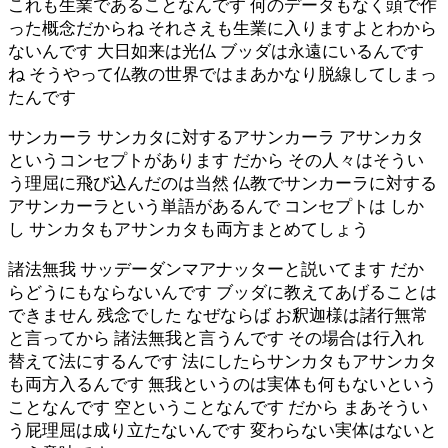
これも生業であることなんです 何のデータもなく頭で作
った概念だからね それさえも生業に入りますよとわから
ないんです 大日如来は光仏 ブッダは永遠にいるんです
ね そうやって仏教の世界ではまあかなり脱線してしまっ
たんです
サンカーラ サンカタに対するアサンカーラ アサンカタ
というコンセプトがあります だから その人々はそうい
う理屈に飛び込んだのは当然 仏教でサンカーラに対する
アサンカーラという単語があるんで コンセプトは しか
し サンカタもアサンカタも両方まとめてしょう
諸法無我 サッデーダンマアナッターと説いてます だか
らどうにもならないんです ブッダに教えてあげることは
できません 残念でした なぜならば お釈迦様は諸行無常
と言ってから 諸法無我と言うんです その場合は行入れ
替えて法にするんです 法にしたらサンカタもアサンカタ
も両方入るんです 無我というのは実体も何もないという
ことなんです 空ということなんです だから まあそうい
う屁理屈は成り立たないんです 変わらない実体はないと