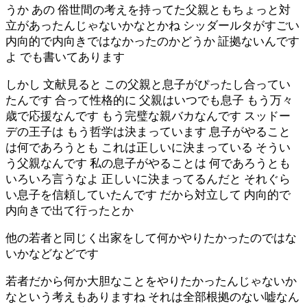
うか あの 俗世間の考えを持ってた父親ともちょっと対
立があったんじゃないかなとかね シッダールタがすごい
内向的で内向きではなかったのかどうか 証拠ないんです
よ でも書いてあります
しかし 文献見ると この父親と息子がぴったし合ってい
たんです 合って性格的に 父親はいつでも息子 もう万々
歳で応援なんです もう完璧な親バカなんです スッドー
デの王子は もう哲学は決まっています 息子がやること
は何であろうとも これは正しいに決まっている そうい
う父親なんです 私の息子がやることは 何であろうとも
いろいろ言うなよ 正しいに決まってるんだと それぐら
い息子を信頼していたんです だから対立して 内向的で
内向きで出て行ったとか
他の若者と同じく出家をして何かやりたかったのではな
いかなどなどです
若者だから何か大胆なことをやりたかったんじゃないか
なという考えもありますね それは全部根拠のない嘘なん