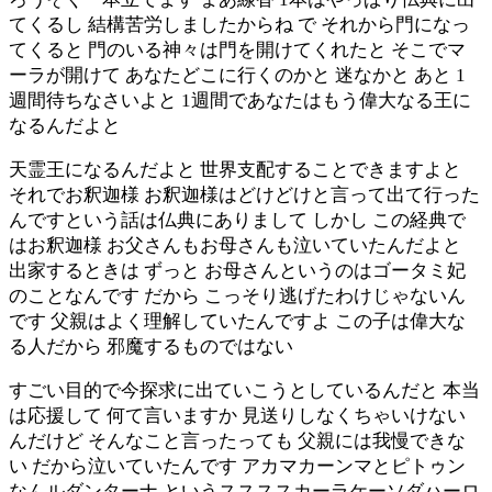
てくるし 結構苦労しましたからね で それから門になっ
てくると 門のいる神々は門を開けてくれたと そこでマ
ーラが開けて あなたどこに行くのかと 迷なかと あと 1
週間待ちなさいよと 1週間であなたはもう偉大なる王に
なるんだよと
天霊王になるんだよと 世界支配することできますよと
それでお釈迦様 お釈迦様はどけどけと言って出て行った
んですという話は仏典にありまして しかし この経典で
はお釈迦様 お父さんもお母さんも泣いていたんだよと
出家するときは ずっと お母さんというのはゴータミ妃
のことなんです だから こっそり逃げたわけじゃないん
です 父親はよく理解していたんですよ この子は偉大な
る人だから 邪魔するものではない
すごい目的で今探求に出ていこうとしているんだと 本当
は応援して 何て言いますか 見送りしなくちゃいけない
んだけど そんなこと言ったっても 父親には我慢できな
い だから泣いていたんです アカマカーンマとピトゥン
なんルダンターナ というススススカーラケーソダハーロ