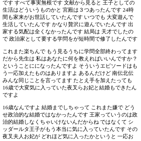
です すべて事実無根です 文献から見ると 王子としての
生活はどういうものかと 宮殿は３つあったんです 24時
間も家来がお世話していたんです いつでも 大変遊んで
生活していたんです かなり贅沢に遊んでいたんです 出
家する気配は全くなかったんです 結局は 天才でしたの
で 政治家として要する学問をが短時間で修了したんです
これまた楽ちんで もう見るうちに学問全部終わってます
だから先生は 私はあなたに何を教えればいいんですか？
ということにになったんですよ そういうエピソードはも
う一応加えたものはありますよ あるんだけど 南伝北伝
みんな同じことを言ってます たとえ手を加えたっても
16歳で大変気に入っていた夜叉らお妃と結婚もできたん
ですよ
16歳なんですよ 結婚までしちゃって これまた嫌で どう
せ政治的な結婚ではなかったんです 王家っていうのは政
治的結婚しなくちゃいけないんだからね ではなくて シ
ッダールタ王子がもう本当に気に入っていたんです その
夜叉夫人お妃が どれほど気に入ったかというと 一応お