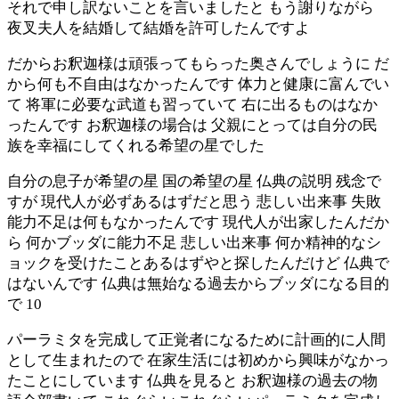
それで申し訳ないことを言いましたと もう謝りながら
夜叉夫人を結婚して結婚を許可したんですよ
だからお釈迦様は頑張ってもらった奥さんでしょうに だ
から何も不自由はなかったんです 体力と健康に富んでい
て 将軍に必要な武道も習っていて 右に出るものはなか
ったんです お釈迦様の場合は 父親にとっては自分の民
族を幸福にしてくれる希望の星でした
自分の息子が希望の星 国の希望の星 仏典の説明 残念で
すが 現代人が必ずあるはずだと思う 悲しい出来事 失敗
能力不足は何もなかったんです 現代人が出家したんだか
ら 何かブッダに能力不足 悲しい出来事 何か精神的なシ
ョックを受けたことあるはずやと探したんだけど 仏典で
はないんです 仏典は無始なる過去からブッダになる目的
で 10
パーラミタを完成して正覚者になるために計画的に人間
として生まれたので 在家生活には初めから興味がなかっ
たことにしています 仏典を見ると お釈迦様の過去の物