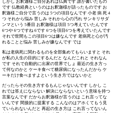
しかし お釈迦様ご自分あれは仏典です 誰か書いたもの
です 仏教経典というのはお釈迦様が語ったものです お
釈迦様ご自分で言うのは 5つの項目なんです 小老 病 死 4
つ それから悩み 苦しみ それから心の汚れ サンキリサダ
ンマという 5番目 お釈迦様は項目 5つ考えていたんです
6つや 6つですね 6です 6つを項目6つを考えていたんです
それで世間もこの項目6つは嫌なんです 老病死と心が汚
れることと悩み 苦しみが嫌なんです では
私は老病死に関わるものを全部集めてもらいますと それ
が私の人生の目的にするんだと なんだこれと それなん
です それで自動的に出家の世界でしょ 最近の生き方っ
て何なのかと ケーキ食べて糖尿病になったんだから ケ
ーキだけ食べますよという生き方ではないかと
だったらその生き方するもんじゃないんです しかし こ
れでは答えにならない 解決にならないという意味を持つ
言葉なんです だからお釈迦様が言うのは これ言ってな
いんです 間接的に提案する こんなのはアホくてもう見
ていられないんだと 再起の生き方は これ言ってないん