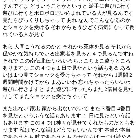
すんですよ どういうことかというと 派手に遊びに行く
遊びに行くとボロボロ追い込まれている人が見るんです
見たらびっくりしちゃって あれ なんでこんななるのか
とショックを受ける それからもうひどく病気になって倒
れている人が見て
あら 人間こうなるのかと それから死体を見る それから
穏やかな気持ちでいる出家者を見ると４つ見るんですね
それで この南伝北伝 いろいろちょこちょこ違うところ
ありますよ この４つも１日で見たという話もある ある
いは１つ見てショックを受けちゃって それから 1週間 2
週間時間かけてから まあいいわ 忘れちゃったらいいわ
遊びに行きますと また遊びに行ったらまた 2倍目を見た
りして またショックを受けちゃって
また出ない 家出 家から出ないでいて また３番目 4番目
を見たというふうな話もあります １ 日に見たという話
もあります この４つは神々が見せてくれたものだともあ
ります 私はそんな話はどうでもいいんです 本当か本当
であろうとも 嘘であろうとも なぜならば 一つは読める