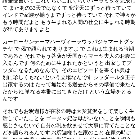
語全部書いて これぐらいこれぐらいパーラミタを完成し
て またあの33天ではなくて 兜率天にずっと待っていて
インドで家族が揃うまでずっと待っていて それで神々が
もう時間だよと もう生まれる人間の社会に生まれる時期
が出てありますよと
カーローヤンテーマハーヴィーラウッパジャマートグッ
チヤ で 偈で語られてありますよ で これは生まれる時期
であると それでもう菩薩が天国からマーヤ夫人のお腹に
入るんです 何のために生まれたかというと 出家してブ
ッダになるためなんです そのエピソードを書く仏典は
別に珍しくもないという立場なんです シッダールタ王子
出家するのは だって無始なる過去からその準備で来たん
だからね 単なる本番に出てきただけ という立場をとる
んです
それでもお釈迦様が在家の時は大変贅沢をして楽しく生
活していたことを ゴータマ妃は母がいないことを瞬間も
感じさせないで 自分の乳を飲ませて大事に育てたことな
どを語られるんです お釈迦様も在家のこと 在家の時は