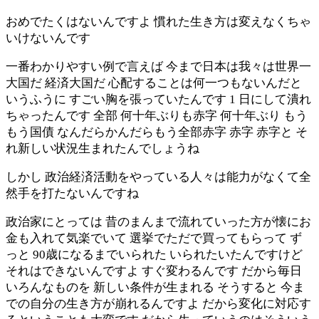
おめでたくはないんですよ 慣れた生き方は変えなくちゃ
いけないんです
一番わかりやすい例で言えば 今まで日本は我々は世界一
大国だ 経済大国だ 心配することは何一つもないんだと
いうふうに すごい胸を張っていたんです 1 日にして潰れ
ちゃったんです 全部 何十年ぶりも赤字 何十年ぶり もう
もう国債 なんだらかんだらもう全部赤字 赤字 赤字と そ
れ新しい状況生まれたんでしょうね
しかし 政治経済活動をやっている人々は能力がなくて全
然手を打たないんですね
政治家にとっては 昔のまんまで流れていった方が懐にお
金も入れて気楽でいて 選挙でただで買ってもらって ず
っと 90歳になるまでいられた いられたいたんですけど
それはできないんですよ すぐ変わるんです だから毎日
いろんなものを 新しい条件が生まれる そうすると 今ま
での自分の生き方が崩れるんですよ だから変化に対応す