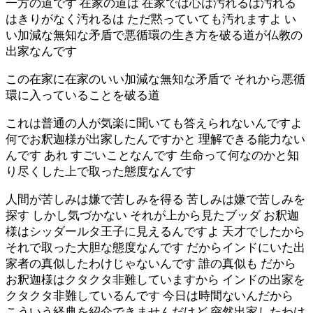
一方の道です 在家の道は 在家では心は汚れるは汚れる
はきりがなく汚れるは ただ黙っていても汚れますよ い
い加減な無知な矛盾で悪循環の生き方を破る道が仏教の
出家なんです
この在家に在家のいい加減な無知な矛盾で それから悪循
環に入っていることを破る道
これは普通の人が気楽に聞いても答えられないんですよ
何でお釈迦様が出家したんですかと 理解できる能力ない
んです あれ すごいことなんです 生命って何なのかと知
り尽くした上で取った態度なんです
人間が苦しみは嫌で苦しみを得る 苦しみは嫌で苦しみを
探す しかし気づかない それが上から見たブッダ お釈迦
様はシッダールタ王子に見えるんですよ 天才でしたから
それで取った大胆な態度なんです だからインドにいた出
家者の真似したわけじゃないんです 誰の真似も だから
お釈迦様はクタクタ非難していますから インドの出家を
クタクタ非難しているんです 今日は時間ないんだから
こういう経典を紹介できませんだけど 突然出家したわけ