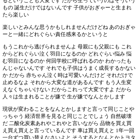
るということも大変です だから生っていうのはそういう
もの 誕生だけではないんです 子供がおぎゃーと生まれ
たら楽しい
楽しいとみんな思うかもしれませんだけどね あのおぎゃ
ーと一緒にどれぐらい責任感来るかというと
もうこれから逃げられませんよ 母親にも父親にも これ
からどれぐらい泣く羽目になるのか どれぐらい悩み 悩
む羽目になるのか 何回学校に呼ばれるのか わかったも
んじゃないんです それでも子供はうまく成長するかない
か だから 赤ちゃん泣く時は可愛いんだけど それだけで
止めるなよ それから大変な道があるんです もう人生変
えなくちゃいけない だからこれって大変ですよ だから
人々は生まれることが嫌で 生が嫌でなんとかします
現状が変わることをなんとかしますと言って同じことや
っちゃう 経済世界を見ると同じことでしょう 自然破壊
だ 二酸化炭素あれやこれやと言いながら 品物を買え買
え買え買えと言っているんです 車は買え買えと 1年一回
一台ずつ買い替えなさいよと そうするとなんとかトヨタ