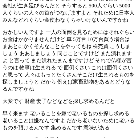
会社が生き延びるんだと そうすると 500人ぐらい 5000
人ぐらいの人々の首がつなげますよと それために日本人
みんなどれぐらい金使わなくちゃいけないんですかね
おかしいんですよ 一人の面倒を見るためにはそれぐらい
お金はかかりませんだけど 車 5万台 10万台買う場合は
まあとにかくそんなことをやってもね 株売買 こうしま
しょう ああしましょう 同じことですけど また潰れます
よ と言って まだ潰れたまんまですけど それで仏様が言
うのは 物事は生まれる で 面倒くさい これは面倒くさい
と思って 人々はもっとたくさんそこだけ生まれるものを
探しましょうと だから 例えば家畜動物をあるとどうな
るんですかね
大変です 財産 妻子などなどを探し求めるんだと
早く来ます 老いることを嫌で老いるものを探し求める
老いることは嫌なんですよ だから老いないために老いる
ものを預けるんです 集めるんです 意味がある