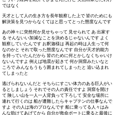
ではなく
天才として人の生き方を長年観察した上で 皆のためにも
解決策を見つからなくてはと思ってとった態度なんです
あの神々に突然何か見せちゃって 見せられて あ 出家す
る そんないい加減なことを決めるじゃないんです よく
観察していたんです お釈迦様は 再起の時は人生って何
なのかと それで取った態度なんです 自分が天才的能力
を持っていたんだから 皆のために何とかしなくちゃいけ
ないんですよ 例えば地震が起きて 何か洞窟みたいなと
ころで みんなもうもう囲まれてしまったと 追い込まれ
てしまったと
逃げられないんだと そちらにすごい体力のある巨人がい
るとしましょう それでその人の責任ですよ 洞窟を開け
て 険しい山を一人一人背負って下ろして 安全な場所に
連れて行くのは 船が遭難したらキャプテンの仕事なんで
すよ その人は海のプロなんです 船に乗ってる人々はみ
んな助けてあげてから 自分が救命ボートに乗ると最後に