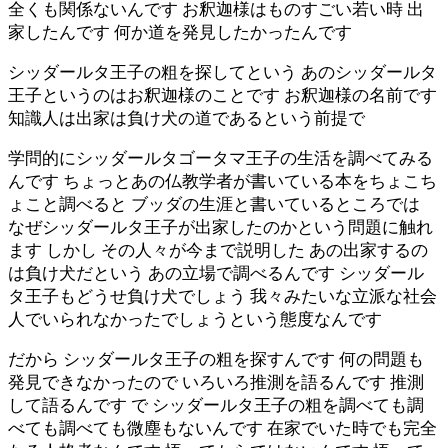
全くも関係ないんです お釈迦様はものすごい若い時 出
家したんです 何か道を発見したかったんです
シッダールタ王子の粗を探してという あのシッダールタ
王子というのはお釈迦様のことです お釈迦様の名前です
知識人は出家は負け犬の道であるという前提で
学問的にシッダールタゴータマ王子の生活を調べてみる
んです ちょっとあの仏教学者が書いている本をちょこち
ょこと調べると ブッダの生涯と書いているところでは
なぜシッダールタ王子が出家したのかという問題に触れ
ます しかし その人々が今まで説明した あの出家するの
は負け犬だという あの立場で調べるんです シッダール
タ王子もどうせ負け犬でしょう 我々みたいな立派な社会
人でいられなかったでしょうという態度なんです
だから シッダールタ王子の粗を探すんです 何の問題も
発見できなかったので いろいろ推測を語るんです 推測
して語るんです で シッダールタ王子の粗を調べても調
べても調べても微塵もないんです 在家でいた時でも完全