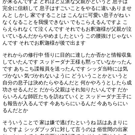
が来るんですよ どれほど立派な父親かというと 息子は
完全に信頼して 息子はすごいことをやるに違いありませ
んと しかし 家ですることは こんなに可愛い息子がね い
なくなることを我慢できない でもこらえるんですよ こ
らえられなくて泣くんです それでもお釈迦様が父親が泣
いているんだからやめましたという この腰抜けじゃない
んです それでお釈迦様が後で出ます
それからの修行中 悟りに目的に達したか否かと情報収集
していたんです スッドーダナ王様も黙っていなかったん
です あちこち諜報員を送ったんです シッダ当時には気
づかない 気づかれないように どういうことかというと
自分の息子は決めたらやるんだと 何かやろうとしたら成
功させるんだと だから父親はそれ知りたいんです だか
らいろんな師匠たちを訪ねていくと スッドーダナ王子に
も報告が入るんです 今あちらにいるんだ 今あちらにい
るんだとか
そういうことで 家は嫌で逃げたというね 話はあまりに
もですよ シッダブッダに対して言うのは 俗世間の出家