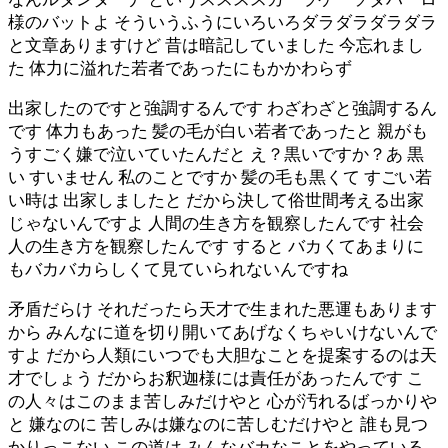
様のバットよ そういうふうにいろいろダラダラダラダラ
と文章ありますけど 昔は暗記していました 今忘れまし
た 体力に溢れた若者であったにもかかわらず
出家したのですと強調するんです わざわざと強調するん
です 体力もあった 髪の毛が白い若者であったと 親がも
うすごく嫌で泣いていたんだと え？黒いですか？あ 黒
い すいません 私のことですか 髪の毛も黒くて すごい若
い時は 出家しましたと だから決して俗世間考える出家
じゃないんですよ 人間の生き方を観察したんです 社会
人の生き方を観察したんです すると バカくてあまりに
もバカバカらしくて見ていられないんですね
矛盾だらけ それだったら天才で生まれた悪運もあります
から みんなに道を切り開いてあげなくちゃいけないんで
すよ だから人類にいつでも大胆なことを提案するのは天
才でしょう だからお釈迦様には責任があったんです こ
の人々はこのまま苦しみだけやと 心が汚れるばっかりや
と 嫌なのに 苦しみは嫌なのに苦しむだけやと 誰も見つ
かりっこない この道は みんなバカなことをやっている