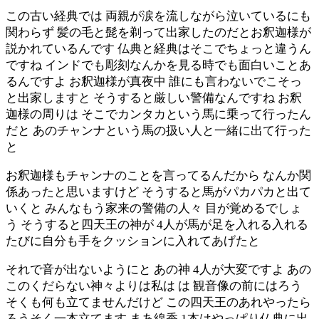
この古い経典では 両親が涙を流しながら泣いているにも
関わらず 髪の毛と髭を剃って出家したのだとお釈迦様が
説かれているんです 仏典と経典はそこでちょっと違うん
ですね インドでも彫刻なんかを見る時でも面白いことあ
るんですよ お釈迦様が真夜中 誰にも言わないでこそっ
と出家しますと そうすると厳しい警備なんですね お釈
迦様の周りは そこでカンタカという馬に乗って行ったん
だと あのチャンナという馬の扱い人と一緒に出て行った
と
お釈迦様もチャンナのことを言ってるんだから なんか関
係あったと思いますけど そうすると馬がパカパカと出て
いくと みんなもう家来の警備の人々 目が覚めるでしょ
う そうすると四天王の神が 4人が馬が足を入れる入れる
たびに自分も手をクッションに入れてあげたと
それで音が出ないようにと あの神 4人が大変ですよ あの
このくだらない神々よりは私は は 観音像の前にはろう
そくも何も立てませんだけど この四天王のあれやったら
ろうそく一本立てます まあ線香 1本はやっぱり仏典に出