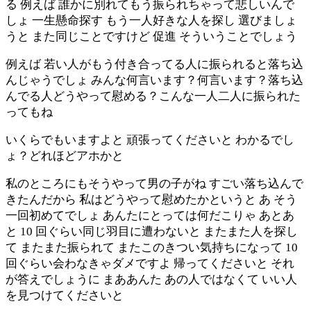
る 例えば 誰かに別れてもう振られちゃって悲しいんで
しょ 一生懸命探す もう一人好きな人を探し 選びましょ
うと また同じことですけど 促進 そういうことでしょう
例えば 若い人がもう付き合ってる人に振られると落ち込
んじゃうでしょ みんな何言います？何言います？落ち込
んでる人どうやって慰める？こんな一人二人に振られた
ってもね
いくらでもいますよと 頑張ってくださいと わかるでし
ょ？どれほどアホかと
私のところにもそうやって男の子がね すごい落ち込んで
きたんだから 私はどうやって慰めたかというと あ そう
一回初めてでしょ あんたにとっては何だこりゃ あとあ
と 10 回ぐらい同じ羽目に遭わないと またまた人を探し
て またまた振られて またこのきつい気持ちになって 10
回ぐらい会わなきゃダメですよ 帰ってくださいと それ
が答えでしょうに まああんた あの人ではなくて いい人
を見つけてくださいと