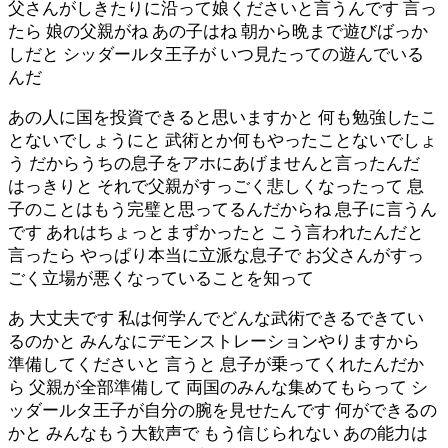
父さんがしきたりに沿って娘くださいと言うんです 言っ
たら 娘の父親がね あの子はね 朝から晩まで遊びばっか
しだと シッダールタ王子が いつ見たっての遊んでいる
んだ
あの人に国を投資できると思いますかと 何も勉強したこ
とないでしょうにと 武術とか何もやったことないでしょ
う だからうちの息子をアホにあげませんと言ったんだ
はっきりと それで父親がすっごく悲しくなったって 息
子のことはもう完璧と思ってるんだからね 息子に言うん
です あれはちょっとまずかったと こう言われたんだと
言ったら やっぱり本当に立派な息子で お父さんがすっ
ごく立場が悪くなっていることを知って
あ 大丈夫です 私は何学んでどんな武術できるできてい
るのかと みんなにデモンストレーションやりますから
準備してくださいと 言うと 息子が乗ってくれたんだか
ら 父親が全部準備して 両国のみんな集めてもらって シ
ッダールタ王子が自分の腕を見せたんです 何ができるの
かと みんなもう大歓声で もう信じられない あの能力は