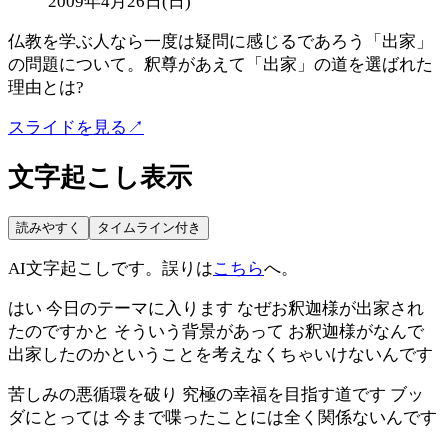
2009年4月26日(日)
仏教を学ぶ人なら一度は疑問に感じるであろう「出家」
の問題について。釈尊があえて「出家」の道を選ばれた
理由とは?
スライドを見る
↗
文字起こし表示
読みやすく
タイムライン付き
AI文字起こしです。誤りは
こちら
へ。
はい 今日のテーマに入ります なぜお釈迦様が出家され
たのですかと そういう背景があって お釈迦様がなんで
出家したのかということを考えなくちゃいけないんです
苦しみの悪循環を破り 究極の幸福を目指す道です ブッ
ダにとっては 今まで喋ったことには全く関係ないんです