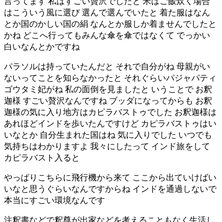
言ってます 私はすごい贅沢でしたと 米はご飯炊く場合
はこういう風に選び 選んで選んでいたと 着た服はなん
とか国のかしい国の絹 なんとか服しか着ませんでしたと
かね どこへ行ってもみんな傘を傘ではなくて でっかい
白いなんとかですね
パラソルは持っていたんだと それで自分がね 母親がい
ないってことを知らなかったと それぐらいパジャパティ
ゴウタミ妃がね 私の面倒を見ましたと いうことで お釈
迦様 すごい贅沢なんですね ブッダになってからも お釈
迦様の気に入り地方はカピラバストゥでした お釈迦様は
あれほどインドを歩いたんですけど カピラバストゥはい
いなとか 自分生まれた国はね 気に入りでした いつでも
気持ちはわかりますよ 我々にしたって インド旅をして
カピラバスト入ると
やっぱりこちらに飛行機から来て ここから出ていけばい
いなと思うぐらいなんですからね インドを通過しないで
本当にすごい環境なんです
注釈書などで釈尊が出家などを考えることもなく生活し