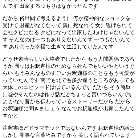
んです 出家するつもりはなかったんです
だから 俗世間で考えるように 何か精神的なショックを
受けて 財産がなくなって 親に死なれて 女に逃げられて
会社クビになる クビになって出家したわけじゃないんで
す そんなのは一つもありえないんです 一つもないんで
す あり余った幸福で生きて生活していたんです
どうせ素晴らしい人格者でしたから もう人間関係であろ
うか 周りはお釈迦様のためなら死んでもいいやというぐ
らい もうみんなものすごいお釈迦様のことをもう可愛が
っていたんです 南でも北でも多少違うところがあっても
大体このエピソードは似ているんです だから そう簡単
に嘘やそんなのは作り話だとちょっと言いづらいんです
よ かなり昔から伝わっているストーリーだから だから
お釈迦様に聞きましょう なんでお釈迦様が出家したんで
すかと
注釈書ほどドラマチックではないんです お釈迦様の話は
しかし 見事な言葉巧みですから 美しく語られています