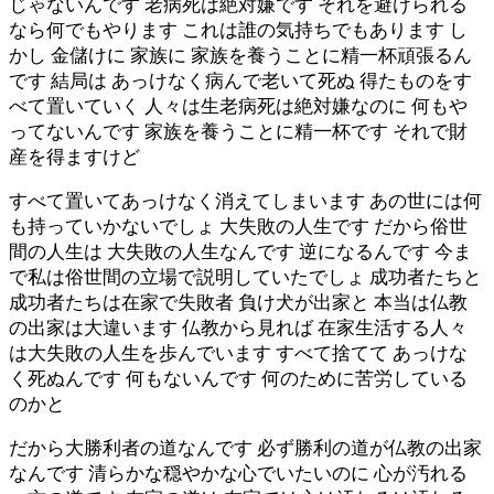
じゃないんです 老病死は絶対嫌です それを避けられる
なら何でもやります これは誰の気持ちでもあります し
かし 金儲けに 家族に 家族を養うことに精一杯頑張るん
です 結局は あっけなく病んで老いて死ぬ 得たものをす
べて置いていく 人々は生老病死は絶対嫌なのに 何もや
ってないんです 家族を養うことに精一杯です それで財
産を得ますけど
すべて置いてあっけなく消えてしまいます あの世には何
も持っていかないでしょ 大失敗の人生です だから俗世
間の人生は 大失敗の人生なんです 逆になるんです 今ま
で私は俗世間の立場で説明していたでしょ 成功者たちと
成功者たちは在家で失敗者 負け犬が出家と 本当は仏教
の出家は大違います 仏教から見れば 在家生活する人々
は大失敗の人生を歩んでいます すべて捨てて あっけな
く死ぬんです 何もないんです 何のために苦労している
のかと
だから大勝利者の道なんです 必ず勝利の道が仏教の出家
なんです 清らかな穏やかな心でいたいのに 心が汚れる