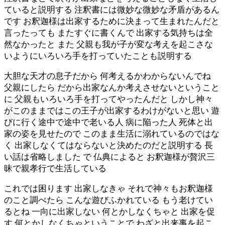
ていると説明する 注釈書には微妙な微妙な矛盾があるん
です お釈迦様は出家するために決まって生まれたんだと
言ったっても またすぐに書くんで 出家する気持ちは全
然なかったと また 父親も我が子が変な考えを起こさな
いようにいろいろ手を打っていたことも説明する
大胆な天才の息子だから 何考えるかわからないんでね
父親にしたら だから出家なんか考えさせないということ
に 父親もいろいろ手を打ってやったんだと しかし神々
がこのままではこの王子が出家するわけがないと思い 遊
びに行く途中で途中で老いる人 病に陥った人 死体と出
家の姿を見せたので このまま生活に溺れているのではな
く 出家しなくてはならないと決めたのだと説明する 長
い話は省略しました で 仏典によると お釈迦様が贅沢三
昧で親孝行で生活している
これでは困ります 出家しなきゃ それで神々もお釈迦様
のこと調べたら こんな遊びふかれている もう老けてい
るとね 一向に出家しない 何とかしなくちゃと 出家を促
す 何とかしなくちゃということで わざと出来事を起こ