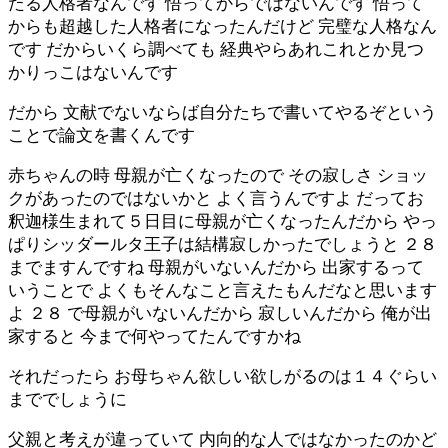
たる人格者なんです 悟ってからではないんです 悟って
からも超越した人格者になったんだけど 完璧な人格なん
です だからいくら調べても 経典やらあれこれとか見つ
かりっこはないんです
だから 文献でないならば自分たちで書いてやるぞという
ことで論文を書くんです
赤ちゃんの時 母親が亡くなったので その寂しさ ショッ
クがあったのではないかと よく言うんですよ だってお
釈迦様生まれて５日目に母親が亡くなったんだから やっ
ぱりシッダールタ王子は結構寂しかったでしょうと ２８
までますんですね 母親がいないんだから 出家するって
いうことで よくもそんなこと言えたもんだなと思います
よ ２８ で母親がいないんだから 寂しいんだから 俺が出
家すると 今まで何やってたんですかね
それだったら お母ちゃん欲しい欲しがるのは１４ぐらい
まででしょうに
父親と考えが違っていて 内向的な人ではなかったのかど