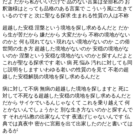
だよ だから私がいいだけで 品のない言葉は全部私の お
釈迦様はとっても品格のある言葉で こういう風に生きて
いるのですと 次に聖なる探求 生まれる性質の人は不称
超越した安穏 涅槃という境地を探し求めるんだと だか
ら生が苦だから 嫌だから 大変だから 不称の境地がない
のかと 何も現れてない 現れない境地がないのか この俗
世間の生き方 超越した境地がないのか 安穏の境地がな
いのか 涅槃という安穏な境地がないのかと探すんだよと
これが聖なる探求です 老い 病 死 悩み 汚れに対しても同
じ説明をします いわゆる老いの性質のを見て 不老の超
越した安穏解脱の境地を探し求めるんだと
病に対して不病 無病の超越した境地を探しますと 死に
対して不死なる超越した安穏の境地を探し求めるんだと
だから サイケでいるんじゃなくて これを乗り越えて 何
とかないんでしょうかと 別な生き方ないのかと探すんで
す それが仏教の出家なんです 夜逃げじゃないんです 仏
典では真夜中 密かに宮殿を出て出家したのだと書いては
あるが