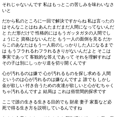
それじゃないんです 私はもっとこの苦しみを味わいなさ
いと
だから私のところに一回で解決ですからね 私は言ったの
はそんなことはね あんたまだまだ人間になってないんだ
と ただ形だけで 性格的にはもうガッタガタの人間でし
ょうにと 資格はないんだと もう一人の面倒を見る だか
らこのあなたはもう一人前のしっかりした人になるまで
は もうフラれるわフラれるきりがないんだよと そこは
事実であって 客観的な答えであって それを理解すれば
その子は別にしっかり道を切り開くんです
心が汚れるのは嫌で 心が汚れるものを探し求める 人間
というのは心が汚れるのは嫌なんですよ 誰でも しかし
金が欲しい 付き合うための友達が欲しいと心がむちゃく
ちゃ汚れるんですよ 結局は これは俗世間的探求です
ここで誰の生きる生きる目的でも 財産 妻子 家畜など必
死で得る生き方を説明しているんですね