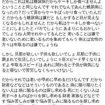
だからこれは私は糖尿病だからケーキしか食べませんよ
ということと同じなんです それでなんであんた糖尿病に
なったの？だって昔からケーキばっかり食っていたんだ
と だからもう糖尿病は嫌だと もしかすると目が見えな
くなるかもしれませんと だから私はケーキしか食べない
ことにしましたと バカでしょうに あまりにもおかしい
でしょうね 人間それやってるんだと 老いることは嫌で
老いないために老いるものを集めてもらう 例えば女性の
方々は年取るのは嫌でしょうね
しかし 旦那が欲しい 子供も欲しいでしょ 旦那に子供に
囲まれて生活したいでしょうに 3 倍スピード早くなりま
すよ 年取るスピードは あれに関わると子供が病気にな
ると寝ないで苦労しなくちゃいけないし
だからそれでは老いが早めに早めるだけなんです だから
財産などなどはそういうものであると 病に陥り陥りたく
ない人は 病に陥るものは探し求める 死にたくない人は
死すべきものばかりを探し求める 財産 家族などなどで
す 悩み苦しみが嫌で 悩み苦しみに陥るものを探し求め