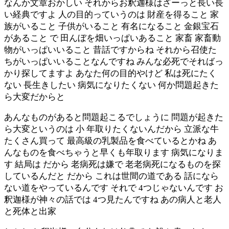
なんか文章おかしい それからお釈迦様はざーっと長い長
い経典ですよ 人の目的っていうのは 財産を得ること 家
族がいること 子供がいること 有名になること 金銀宝石
があること で 田んぼを畑いっぱいあること 家畜 家畜動
物がいっぱいいること 昔話ですからね それから召使た
ちがいっぱいいることなんですね みんな必死でそればっ
かり探してますよ あなた何の目的やけど 私は死にたく
ない 長生きしたい 病気になりたくない 何か問題起きた
ら大変だからと
あんなものがあると問題起こるでしょうに 問題が起きた
ら大変というのは 小 年取りたくないんだから 立派な牛
たくさん買って 最高級の乳製品を食べているとかね あ
んなものを食べちゃうと早くも年取ります 病気になりま
す 結局は だから 老病死は嫌で 老老病死になるものを探
しているんだと だから これは世間の道である 話になら
ない道をやっているんです それで 4つじゃないんです お
釈迦様が神々の話では 4つ見たんですね あの病人と老人
と死体と出家