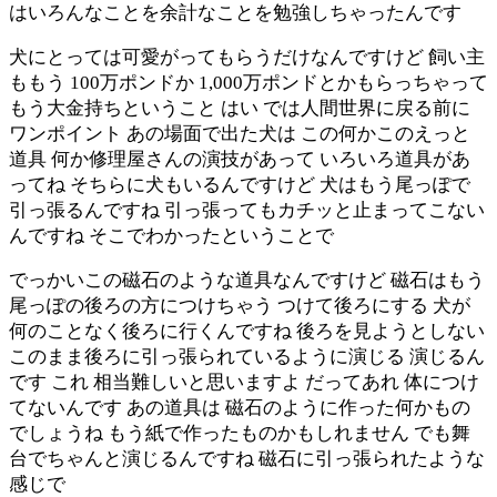
はいろんなことを余計なことを勉強しちゃったんです
犬にとっては可愛がってもらうだけなんですけど 飼い主
ももう 100万ポンドか 1,000万ポンドとかもらっちゃって
もう大金持ちということ はい では人間世界に戻る前に
ワンポイント あの場面で出た犬は この何かこのえっと
道具 何か修理屋さんの演技があって いろいろ道具があ
ってね そちらに犬もいるんですけど 犬はもう尾っぽで
引っ張るんですね 引っ張ってもカチッと止まってこない
んですね そこでわかったということで
でっかいこの磁石のような道具なんですけど 磁石はもう
尾っぽの後ろの方につけちゃう つけて後ろにする 犬が
何のことなく後ろに行くんですね 後ろを見ようとしない
このまま後ろに引っ張られているように演じる 演じるん
です これ 相当難しいと思いますよ だってあれ 体につけ
てないんです あの道具は 磁石のように作った何かもの
でしょうね もう紙で作ったものかもしれません でも舞
台でちゃんと演じるんですね 磁石に引っ張られたような
感じで