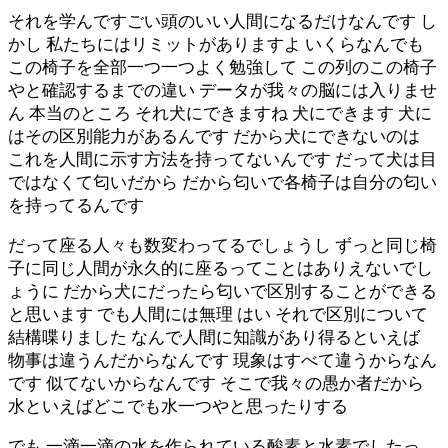
それを学んですごい頭のいい人間になるだけなんです し
かし 私たちにはリミットがありますよ いくらなんでも
この椅子を全部一つ一つよく勉強して この列のこの椅子
やと確認するまでの違い データが我々の脳には入りませ
ん 本当のところ それ犬にできますね 犬にできます 犬に
はその区別能力があるんです だから犬にできないのは
これを人間に示す方法を持ってないんです だって犬は目
ではなくて匂いだから だから匂いで各椅子は自分の匂い
を持ってるんです
だって座る人々も数変わってるでしょうし ずっと同じ椅
子に同じ人間が永久的に座るってことはありえないでし
ょうに だから犬にだったら匂いで区別することができる
と思います でも人間には無理 はい それで区別について
結構喋りました なんで人間に知識があり得るといえば
物事は違うんだからなんです 現象はすべて違うからなん
です 似てないからなんです そこで我々の愚か者だから
水といえばどこでも水一つやと思ったりする
でも 一滴一滴の水を作られている酸素と水素でしたっ