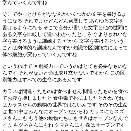
学んでいくんですね
そこでやっとひらがななんかいくつかの文字を書けるよ
うになる それでまたどんどん発展して あらゆる文字を
書けるようになる そこで自分が書いた文字と他の世間に
ある文字を比較して違いわかったところで よりきれいな
字を書けるように訓練する だから 文字を書けるという
ことは肉体的な訓練なんですが 知識で区別能力によって
体の細胞が変わっていくんですね
というわけで 区別能力っていうのはとても必要なものな
んです それがないと命は成り立たない ですから この区
別能力はすべての生命にあるんです
カラスは間違ったものは食べません 間違ったものを食べ
てお腹を壊しましたと 食中毒で死にましたとかね それ
はカラスたちの動物の世界ではないんです そのその生命
は 世の中はみんなにオープンだからね カラスにもスズ
メさんにも もう他の動物たちにも世界はオープンなんで
すよ キツネさんにもね クマさんにも 森はオープンです