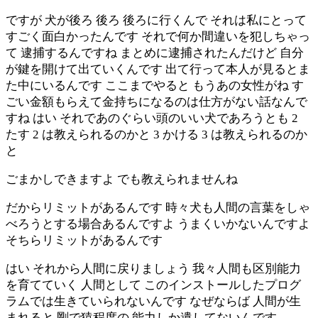
ですが 犬が後ろ 後ろ 後ろに行くんで それは私にとって
すごく面白かったんです それで何か間違いを犯しちゃっ
て 逮捕するんですね まとめに逮捕されたんだけど 自分
が鍵を開けて出ていくんです 出て行って本人が見るとま
た中にいるんです ここまでやると もうあの女性がね す
ごい金額もらえて金持ちになるのは仕方がない話なんで
すね はい それであのぐらい頭のいい犬であろうとも 2
たす 2 は教えられるのかと 3 かける 3 は教えられるのか
と
ごまかしできますよ でも教えられませんね
だからリミットがあるんです 時々犬も人間の言葉をしゃ
べろうとする場合あるんですよ うまくいかないんですよ
そちらリミットがあるんです
はい それから人間に戻りましょう 我々人間も区別能力
を育てていく 人間として このインストールしたプログ
ラムでは生きていられないんです なぜならば 人間が生
まれると 剛で猿程度の 能力しか遺してないんです