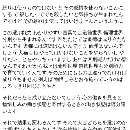
怒りは使うものではない と その感情を使わないことに
する で 殺したってでも殺したいと気持ちが生まれたん
ですけど その意欲は 使ってはいけませんというふうに
この選ぶ能力 わかりやすい言葉では道徳世界 倫理世界
分別から生まれるんです 区別だけでは道徳は成り立たな
いんです 犬猫には道徳はないんですよ 倫理はないんで
しょう 犬猫もね やってはいけないことをやらないし や
りたいことをやっちゃいますし あれは区別能力だけの話
なんですね だから我々は倫理世界 道徳世界も分別能力
で育てていくんです そのためにもものは違うでなければ
成り立ちません 例えば 物惜しみとお布施っていうのは
まるっきり同じことやと
それだったら成り立たないでしょう 心の働きを見ると
物惜しみの働き状態と寄付するときの働き状態は随分違
います
それで結果も変わるんです それで人はどちらを選ぶのか
と選ばなくちゃあかん だから物惜しみをやめて寄付する