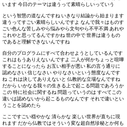
います 今日のテーマは違うって素晴らしいっていう
という智慧の道なんですね いきなり結論から始まります
違うってすごい素晴らしいんですよ なんで我々はものす
ごい色んな苦しみやら悩みやら文句やら不平不満 あれや
これやと思ってるんですかね 世の中で 世界は違うもの
であると理解できないんですね
自分のプログラムにすべて合わせようとしているんです
これはもうありえないんですよ 二人が何かちょっと喧嘩
することになったら お互い相手が悪い 私の言う通りに
認めなさい 信じなさい やりなさいという態度なんです
ね これは決してありえないと 仏教的な立場なんですね
だから いかなる我々の生きる上で起こる問題であろうか
この 特に社会に関するね 問題っていうのは すべてこの
違いは認めないから起こるものなんです それで違いとい
うことを認めたら
ここですごい穏やかな 清らかな 楽しい世界が直ちに現
れます だから仏教ではそういう変な超自然珍秘とか何も