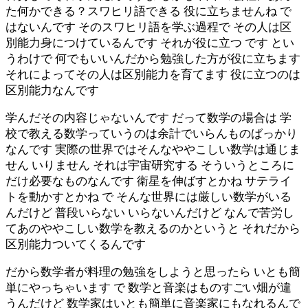
た何かできる？スワヒリ語できる 役に立ちませんね で
はないんです そのスワヒリ語を学ぶ過程で その人は区
別能力身につけているんです それが役に立つ です とい
うわけで 何でもいいんだから勉強した方が役に立ちます
それによってその人は区別能力を育てます 役に立つのは
区別能力なんです
学んだその内容じゃないんです だって数学の場合は 学
校で教える数学っていうのは余計でいらんものばっかり
なんです 実際の世界ではそんなややこしい数学は通じま
せん いりません それは宇宙研究する そういうところに
だけ必要なものなんです 衛星を伸ばすとかね サテライ
トを動かすとかね で そんな世界には厳しい数学がいる
んだけど 普段いらない いらないんだけど なんで苦労し
てあのややこしい数学を教えるのかというと それだから
区別能力ついてくるんです
だから数学者が料理の勉強をしようと思ったら いとも簡
単にやっちゃいます で 数学と音楽はものすごい畑が違
うんだけど 数学家はいとも簡単に音楽家にもなれるんで