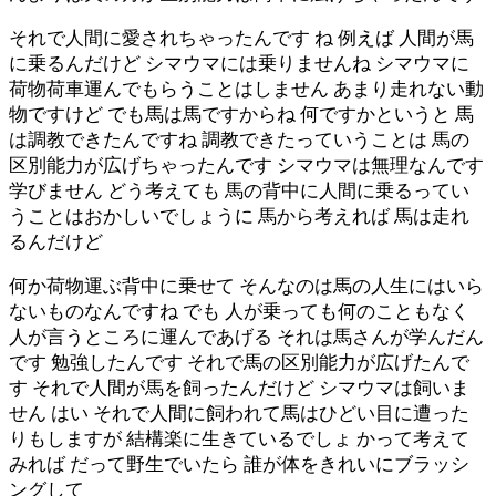
それで人間に愛されちゃったんです ね 例えば 人間が馬
に乗るんだけど シマウマには乗りませんね シマウマに
荷物荷車運んでもらうことはしません あまり走れない動
物ですけど でも馬は馬ですからね 何ですかというと 馬
は調教できたんですね 調教できたっていうことは 馬の
区別能力が広げちゃったんです シマウマは無理なんです
学びません どう考えても 馬の背中に人間に乗るってい
うことはおかしいでしょうに 馬から考えれば 馬は走れ
るんだけど
何か荷物運ぶ背中に乗せて そんなのは馬の人生にはいら
ないものなんですね でも 人が乗っても何のこともなく
人が言うところに運んであげる それは馬さんが学んだん
です 勉強したんです それで馬の区別能力が広げたんで
す それで人間が馬を飼ったんだけど シマウマは飼いま
せん はい それで人間に飼われて馬はひどい目に遭った
りもしますが 結構楽に生きているでしょ かって考えて
みれば だって野生でいたら 誰が体をきれいにブラッシ
ングして