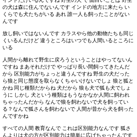
インドだけいるんですね 野生の犬 で 面白いことは 野生
の犬は森に住んでないんです インドの地方に来たら い
くらでも犬たちがいる あれ 誰一人も飼ったことがない
んです
放し飼いではないんです カラスやら他の動物たちも同じ
くいるんだけど 違うところはいつでも人間いるところに
いる
人間から離れて野生に戻ろうということはやってないん
ですね まあそれだけで やっぱり長い間飼ってきたんだ
から 区別能力がちょっと違うんですね 野生の犬だった
ら狼と同じ態度を取らなくちゃいけないでしょ 狼と狐と
かね 同じ種類だからね 犬だから 狼も犬で狐も犬でしょ
うに しかし 犬という種類はもうなかなか人間に飼われ
ちゃったんだから なんで狼を飼わないで犬を飼ってい
る？なんで狐さんを飼わないで 人間が昔から犬を飼った
んですかね
すべての人間 教育なんで これは区別能力なんです 狐さ
んよりは犬の方が区別能力は簡単に広げちゃったんです