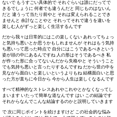
ないで もうすごい具体的で それぐらいは誰にだってで
きるでしょうに 何者でも違うんだと 同じものはないん
だと 違うって当たり前やと それは変えられることでき
ませんと 余計なことやと それってそれで違うを違いを
楽しむ人がずっと楽しく生活するんです
だから我々は日常的にはこの楽しくない あれってちょっ
と気持ち悪いとか思うかもしれませんが それはもう気持
ち悪いって思った時点で 自分にはこうであるべきという
姿が頭の中にあるんですね 人の形はそうであるべき 私
が作った形に合ってないんだから失格やと そういうこと
でも気持ち悪いと言ったりするんですね だから世の中を
見ながら面白いと楽しいというよりもね 結構面白いと思
った方が直ちに今日から 今から人生は楽しくなるんです
すべて精神的なストレスあれやこれやとかなくなってし
まいます いたって簡単な道なんです はい この結論です
それからなんでこんな結論するのかと説明していきます
で 次に同じポイントを続けますけど この社会的な悩み