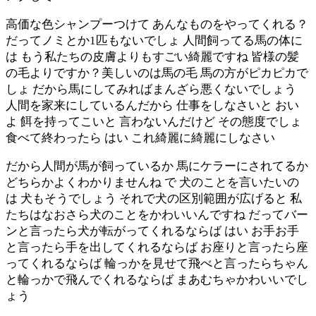
高価な色シャンプーつけて あんなものをやってくれる？
だってノミとか1匹もないでしょ 人間飼ってる馬の体に
は もう私たちの皮膚よりもすごい綺麗ですね 皆様の髪
の毛よりですか？美しいのは馬の毛 馬の方がピカピカで
しょ だから馬にしてみればまんざら悪くないでしょう
人間を家来にしているんだから 仕事をしなさいと おい
よ 餌を持ってこいと 言わないんだけど その態度でしょ
食べて終わったら はい これ綺麗に綺麗にしなさい
だから人間が馬が飼っているか 馬にケラーにされてるか
どちらかよくわかりませんね で 犬のことを言いたいの
は 犬もそうでしょう それで犬の区別範囲が広げると 私
たちはなおさら犬のことをかわいいんですね だってバー
ンと言ったら犬が転がってくれるならば はい お手お手
と言ったら手を出してくれるならば お座りと言ったら座
ってくれるならば 輪っかを見せて飛べと言ったらちゃん
と輪っかで飛んでくれるならば まあむちゃかわいいでし
ょう