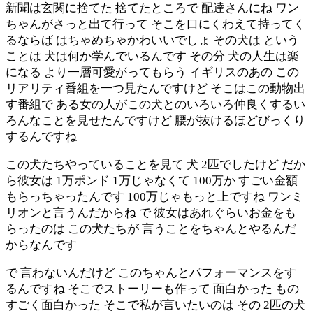
新聞は玄関に捨てた 捨てたところで 配達さんにね ワン
ちゃんがさっと出て行って そこを口にくわえて持ってく
るならば はちゃめちゃかわいいでしょ その犬は という
ことは 犬は何か学んでいるんです その分 犬の人生は楽
になる より一層可愛がってもらう イギリスのあの この
リアリティ番組を一つ見たんですけど そこはこの動物出
す番組で ある女の人がこの犬とのいろいろ仲良くするい
ろんなことを見せたんですけど 腰が抜けるほどびっくり
するんですね
この犬たちやっていることを見て 犬 2匹でしたけど だか
ら彼女は 1万ポンド 1万じゃなくて 100万か すごい金額
もらっちゃったんです 100万じゃもっと上ですね ワンミ
リオンと言うんだからね で 彼女はあれぐらいお金をも
らったのは この犬たちが 言うことをちゃんとやるんだ
からなんです
で 言わないんだけど このちゃんとパフォーマンスをす
るんですね そこでストーリーも作って 面白かった もの
すごく面白かった そこで私が言いたいのは その 2匹の犬