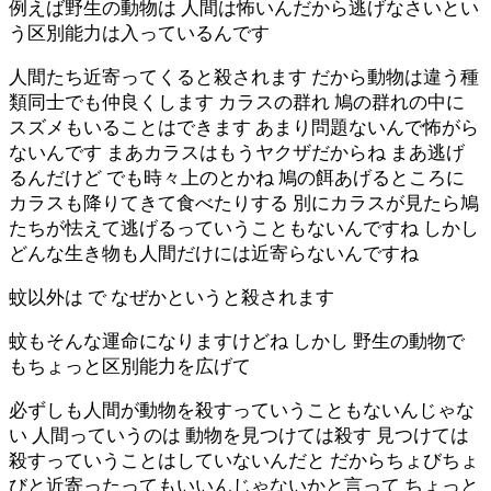
例えば野生の動物は 人間は怖いんだから逃げなさいとい
う区別能力は入っているんです
人間たち近寄ってくると殺されます だから動物は違う種
類同士でも仲良くします カラスの群れ 鳩の群れの中に
スズメもいることはできます あまり問題ないんで怖がら
ないんです まあカラスはもうヤクザだからね まあ逃げ
るんだけど でも時々上のとかね 鳩の餌あげるところに
カラスも降りてきて食べたりする 別にカラスが見たら鳩
たちが怯えて逃げるっていうこともないんですね しかし
どんな生き物も人間だけには近寄らないんですね
蚊以外は で なぜかというと殺されます
蚊もそんな運命になりますけどね しかし 野生の動物で
もちょっと区別能力を広げて
必ずしも人間が動物を殺すっていうこともないんじゃな
い 人間っていうのは 動物を見つけては殺す 見つけては
殺すっていうことはしていないんだと だからちょびちょ
びと近寄ったってもいいんじゃないかと言って ちょっと