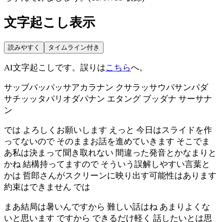
文字起こし表示
読みやすく
タイムライン付き
AI文字起こしです。誤りは
こちら
へ。
サッブパッパッサアカラナン クサラッサウパサンパダ
サチッッタパリオダパナン エタング ブッダナ サーサナ
ン
では よろしくお願いします えっと 今日はスライドを作
ってないので そのままお話を進めていきます そこでま
あ私は決まって聞き取れない 間違った発音とかなまりと
かね 結構持ってますので そういう誤解しやすい言葉と
かは 哲郎さんがスクリーンに映り出す可能性はあります
約束はできません では
まあ結局は暑いんですから 難しい話はね あまりよくな
いと思います ですから できるだけ軽く 話したいとは思