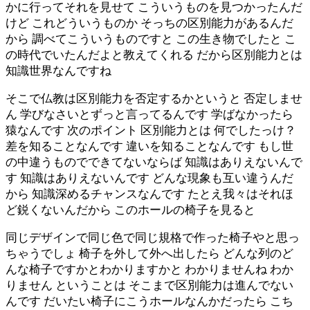
かに行ってそれを見せて こういうものを見つかったんだ
けど これどういうものか そっちの区別能力があるんだ
から 調べてこういうものですと この生き物でしたと こ
の時代でいたんだよと教えてくれる だから区別能力とは
知識世界なんですね
そこで仏教は区別能力を否定するかというと 否定しませ
ん 学びなさいとずっと言ってるんです 学ばなかったら
猿なんです 次のポイント 区別能力とは 何でしたっけ？
差を知ることなんです 違いを知ることなんです もし世
の中違うものでできてないならば 知識はありえないんで
す 知識はありえないんです どんな現象も互い違うんだ
から 知識深めるチャンスなんです たとえ我々はそれほ
ど鋭くないんだから このホールの椅子を見ると
同じデザインで同じ色で同じ規格で作った椅子やと思っ
ちゃうでしょ 椅子を外して外へ出したら どんな列のど
んな椅子ですかとわかりますかと わかりませんね わか
りません ということは そこまで区別能力は進んでない
んです だいたい椅子にこうホールなんかだったら こち