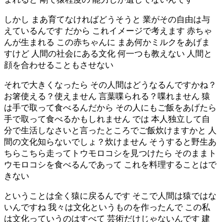
しかし まあ育てなければどうそうと 業がその自由は与
えているんです だから これイメージで考えます 赤ちゃ
んが生まれる この赤ちゃんに まあ何かミルクをあげま
すけど 人間の社会にある文化 何一つも教えない 人間と
顔を合わせることもさせない
それで大きくなったら その人間はどうなるんですかね？
お箸使える？使えません 言葉喋られる？喋れません 猿
は手で取って食べるんだから その人にもご飯をあげたら
手で取って食べるかもしれません では 本人独立して自
分で生活しなさいと言ったところでご飯炊けますかと 人
間の文化知らないでしょ？炊けません そうすると野生あ
ちらこちら走ってトウモロコシを見つけたら そのままト
ウモロコシを食べるんであって これを料理することはで
きない
ということは全く猿に戻るんです そこで人間は猿ではな
いんですね 我々は文化というものを作ったんで この私
は文化っていうのはすべて 芸術だけじゃないんです 建