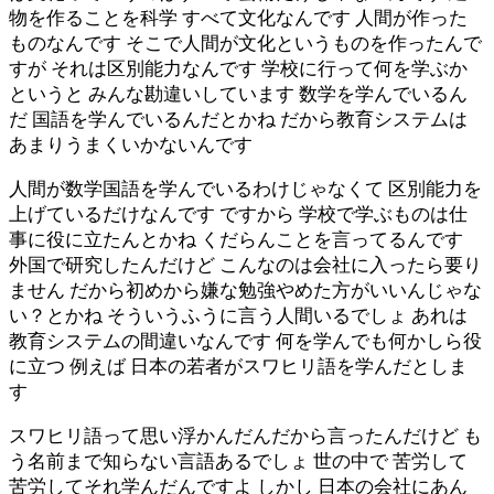
物を作ることを科学 すべて文化なんです 人間が作った
ものなんです そこで人間が文化というものを作ったんで
すが それは区別能力なんです 学校に行って何を学ぶか
というと みんな勘違いしています 数学を学んでいるん
だ 国語を学んでいるんだとかね だから教育システムは
あまりうまくいかないんです
人間が数学国語を学んでいるわけじゃなくて 区別能力を
上げているだけなんです ですから 学校で学ぶものは仕
事に役に立たんとかね くだらんことを言ってるんです
外国で研究したんだけど こんなのは会社に入ったら要り
ません だから初めから嫌な勉強やめた方がいいんじゃな
い？とかね そういうふうに言う人間いるでしょ あれは
教育システムの間違いなんです 何を学んでも何かしら役
に立つ 例えば 日本の若者がスワヒリ語を学んだとしま
す
スワヒリ語って思い浮かんだんだから言ったんだけど も
う名前まで知らない言語あるでしょ 世の中で 苦労して
苦労してそれ学んだんですよ しかし 日本の会社にあん