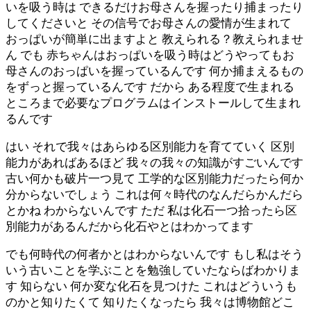
いを吸う時は できるだけお母さんを握ったり捕まったり
してくださいと その信号でお母さんの愛情が生まれて
おっぱいが簡単に出ますよと 教えられる？教えられませ
ん でも 赤ちゃんはおっぱいを吸う時はどうやってもお
母さんのおっぱいを握っているんです 何か捕まえるもの
をずっと握っているんです だから ある程度で生まれる
ところまで必要なプログラムはインストールして生まれ
るんです
はい それで我々はあらゆる区別能力を育てていく 区別
能力があればあるほど 我々の我々の知識がすごいんです
古い何かも破片一つ見て 工学的な区別能力だったら何か
分からないでしょう これは何々時代のなんだらかんだら
とかね わからないんです ただ 私は化石一つ拾ったら区
別能力があるんだから化石やとはわかってます
でも何時代の何者かとはわからないんです もし私はそう
いう古いことを学ぶことを勉強していたならばわかりま
す 知らない 何か変な化石を見つけた これはどういうも
のかと知りたくて 知りたくなったら 我々は博物館どこ