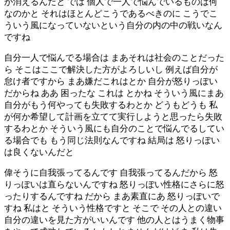
が消えるんだと では 個人で一人で悩んでいるものは何
なのかと それはほとんどこうであるべきのに こうでこ
ういう風になっていないという自分の内の中の戦いなん
ですね
自分一人で悩んでる場合は まあそれは社会のことだった
ら そこはここで解決した方がよろしいし 例えば自分が
怠け者ですから まあ嫌だこれはとか 自分が怒りっぽい
だからね ああ 困ったな これは とかね そういう風にまあ
自分がもう何やっても失敗するわとか どうもどうも 私
が何か希望して計画を立てて実行しようと思ったら失敗
するわとか そういう風にも自分のことで悩んでるしてい
る場合でも もう同じ法則なんですね 結局は 怒りっぽい
は良くないんだと
偉そうに自我張ってるんです 自我張ってるんだから 怒
りっぽいは直らないんですね 怒りっぽい性格にさらに怒
ったりするんですね だから まあ素直にあ 怒りっぽいで
すね 私はと そういう性格ですと そこで その人との違い
自分の違いを見た方がいいんです 他の人とはうまく物事