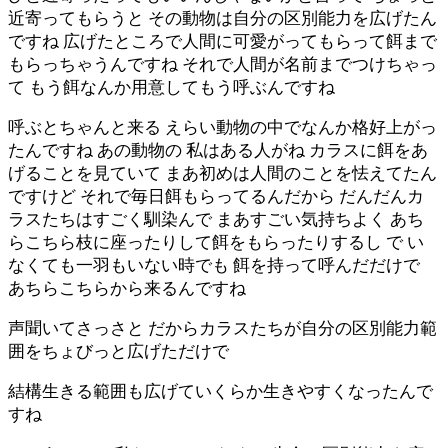
近寄ってもらうと その動物は自分の区別能力を広げたん
ですね 広げたところで人間に可愛がってもらって餌まで
もらっちゃうんですね それで人間が名前までつけちゃっ
て もう餌なんか用意してもう呼ぶんですね
呼ぶとちゃんと来る えらい動物の中でなんか格好上がっ
たんですね あの動物の 私はある人がね カラスに餌をあ
げることを見ていて まあ初めは人間のことを怯えてたん
ですけど それで毎日餌もらってるんだから だんだんカ
ラスたちはすごく馴染んで まあすごい気持ちよく あち
らこちら枝に座ったりして餌をもらったりするし で い
なくても一羽もいない時でも 餌を持って呼んだだけで
あちらこちらから来るんですね
声聞いてさっさと だからカラスたちが自分の区別能力範
囲をちょびっと広げただけで
結構生きる範囲も広げていくらか生きやすくなったんで
すね