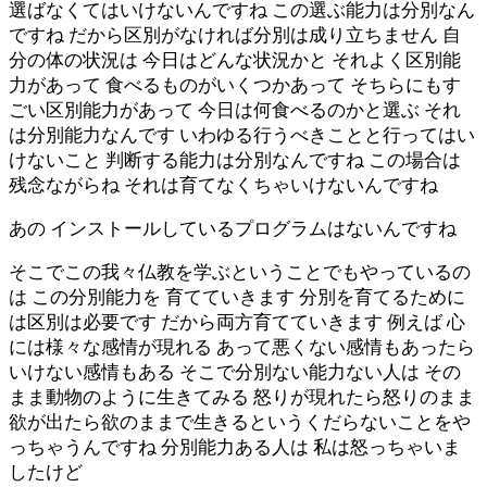
選ばなくてはいけないんですね この選ぶ能力は分別なん
ですね だから区別がなければ分別は成り立ちません 自
分の体の状況は 今日はどんな状況かと それよく区別能
力があって 食べるものがいくつかあって そちらにもす
ごい区別能力があって 今日は何食べるのかと選ぶ それ
は分別能力なんです いわゆる行うべきことと行ってはい
けないこと 判断する能力は分別なんですね この場合は
残念ながらね それは育てなくちゃいけないんですね
あの インストールしているプログラムはないんですね
そこでこの我々仏教を学ぶということでもやっているの
は この分別能力を 育てていきます 分別を育てるために
は区別は必要です だから両方育てていきます 例えば 心
には様々な感情が現れる あって悪くない感情もあったら
いけない感情もある そこで分別ない能力ない人は その
まま動物のように生きてみる 怒りが現れたら怒りのまま
欲が出たら欲のままで生きるというくだらないことをや
っちゃうんですね 分別能力ある人は 私は怒っちゃいま
したけど