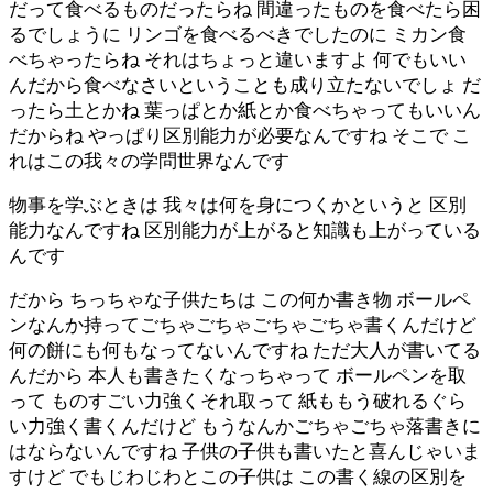
だって食べるものだったらね 間違ったものを食べたら困
るでしょうに リンゴを食べるべきでしたのに ミカン食
べちゃったらね それはちょっと違いますよ 何でもいい
んだから食べなさいということも成り立たないでしょ だ
ったら土とかね 葉っぱとか紙とか食べちゃってもいいん
だからね やっぱり区別能力が必要なんですね そこで こ
れはこの我々の学問世界なんです
物事を学ぶときは 我々は何を身につくかというと 区別
能力なんですね 区別能力が上がると知識も上がっている
んです
だから ちっちゃな子供たちは この何か書き物 ボールペ
ンなんか持ってごちゃごちゃごちゃごちゃ書くんだけど
何の餅にも何もなってないんですね ただ大人が書いてる
んだから 本人も書きたくなっちゃって ボールペンを取
って ものすごい力強くそれ取って 紙ももう破れるぐら
い力強く書くんだけど もうなんかごちゃごちゃ落書きに
はならないんですね 子供の子供も書いたと喜んじゃいま
すけど でもじわじわとこの子供は この書く線の区別を