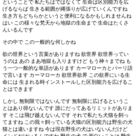
ということで 私たちはではなくて 生命は区別能力を広
げるならば 生きる範囲が縄張りが広げていくんですね
生き方もどちらかというと便利になるかもしれませんね
はい この様々な梵天から地獄の生命まで 生命はたくさ
んいるんです
その中で この一般的な何しかね
欲の世界という言葉がありますね 欲世界 欲世界ってい
うのは あの まあ地獄も入りますけど もう神々までね も
う一つ一般的な単語があります カーマローカとパーリ語
で言います カーマローカ 欲世界欲界 この欲界にいる生
命には 生まれる時インストールした区別能力を広げるこ
とはできます
しかし 無制限ではないんです 無制限に広げるというこ
とはあり得ないんです 誰にだってあるリミットがありま
す そこは飛び越えないんです それで私たち犬猫を飼っ
てますね この我々飼っている犬猫の区別能力は野生の犬
猫とは違いますね 今は現在野生の犬はいないんだけど