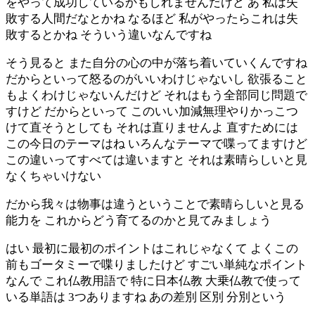
をやって成功しているかもしれませんだけど あ 私は失
敗する人間だなとかね なるほど 私がやったらこれは失
敗するとかね そういう違いなんですね
そう見ると また自分の心の中が落ち着いていくんですね
だからといって怒るのがいいわけじゃないし 欲張ること
もよくわけじゃないんだけど それはもう全部同じ問題で
すけど だからといって このいい加減無理やりかっこつ
けて直そうとしても それは直りませんよ 直すためには
この今日のテーマはね いろんなテーマで喋ってますけど
この違いってすべては違いますと それは素晴らしいと見
なくちゃいけない
だから我々は物事は違うということで素晴らしいと見る
能力を これからどう育てるのかと見てみましょう
はい 最初に最初のポイントはこれじゃなくて よくこの
前もゴータミーで喋りましたけど すごい単純なポイント
なんで これ仏教用語で 特に日本仏教 大乗仏教で使って
いる単語は 3つありますね あの差別 区別 分別という