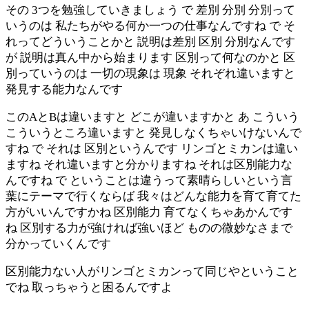
その 3つを勉強していきましょう で 差別 分別 分別って
いうのは 私たちがやる何か一つの仕事なんですね で そ
れってどういうことかと 説明は差別 区別 分別なんです
が 説明は真ん中から始まります 区別って何なのかと 区
別っていうのは 一切の現象は 現象 それぞれ違いますと
発見する能力なんです
このAとBは違いますと どこが違いますかと あ こういう
こういうところ違いますと 発見しなくちゃいけないんで
すね で それは 区別というんです リンゴとミカンは違い
ますね それ違いますと分かりますね それは区別能力な
んですね で ということは違うって素晴らしいという言
葉にテーマで行くならば 我々はどんな能力を育て育てた
方がいいんですかね 区別能力 育てなくちゃあかんです
ね 区別する力が強ければ強いほど ものの微妙なさまで
分かっていくんです
区別能力ない人がリンゴとミカンって同じやということ
でね 取っちゃうと困るんですよ