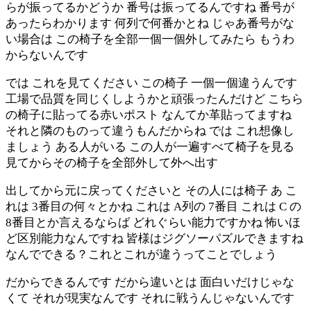
らが振ってるかどうか 番号は振ってるんですね 番号が
あったらわかります 何列で何番かとね じゃあ番号がな
い場合は この椅子を全部一個一個外してみたら もうわ
からないんです
では これを見てください この椅子 一個一個違うんです
工場で品質を同じくしようかと頑張ったんだけど こちら
の椅子に貼ってる赤いポスト なんてか革貼ってますね
それと隣のものって違うもんだからね では これ想像し
ましょう ある人がいる この人が一遍すべて椅子を見る
見てからその椅子を全部外して外へ出す
出してから元に戻ってくださいと その人には椅子 あ こ
れは 3番目の何々とかね これは A列の 7番目 これは C の
8番目とか言えるならば どれぐらい能力ですかね 怖いほ
ど区別能力なんですね 皆様はジグソーパズルできますね
なんでできる？これとこれが違うってことでしょう
だからできるんです だから違いとは 面白いだけじゃな
くて それが現実なんです それに戦うんじゃないんです