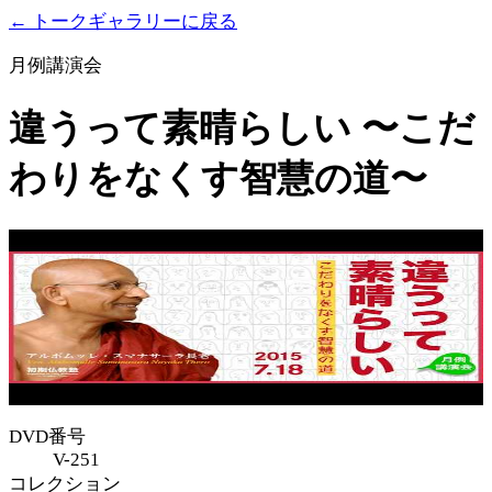
← トークギャラリーに戻る
月例講演会
違うって素晴らしい 〜こだ
わりをなくす智慧の道〜
DVD番号
V-251
コレクション