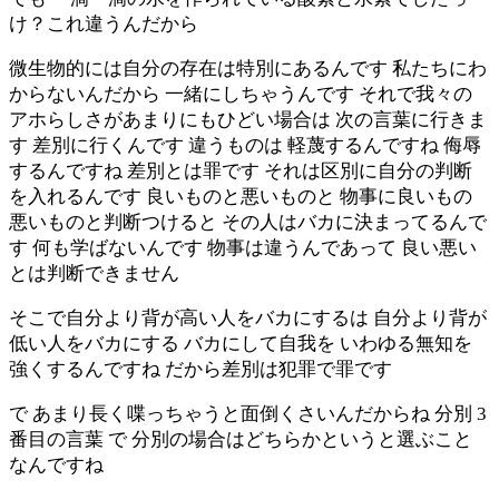
け？これ違うんだから
微生物的には自分の存在は特別にあるんです 私たちにわ
からないんだから 一緒にしちゃうんです それで我々の
アホらしさがあまりにもひどい場合は 次の言葉に行きま
す 差別に行くんです 違うものは 軽蔑するんですね 侮辱
するんですね 差別とは罪です それは区別に自分の判断
を入れるんです 良いものと悪いものと 物事に良いもの
悪いものと判断つけると その人はバカに決まってるんで
す 何も学ばないんです 物事は違うんであって 良い悪い
とは判断できません
そこで自分より背が高い人をバカにするは 自分より背が
低い人をバカにする バカにして自我を いわゆる無知を
強くするんですね だから差別は犯罪で罪です
で あまり長く喋っちゃうと面倒くさいんだからね 分別 3
番目の言葉 で 分別の場合はどちらかというと選ぶこと
なんですね