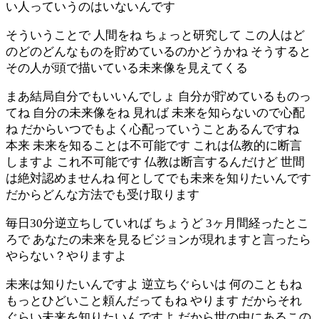
い人っていうのはいないんです
そういうことで 人間をね ちょっと研究して この人はど
のどのどんなものを貯めているのかどうかね そうすると
その人が頭で描いている未来像を見えてくる
まあ結局自分でもいいんでしょ 自分が貯めているものっ
てね 自分の未来像をね 見れば 未来を知らないので心配
ね だからいつでもよく心配っていうことあるんですね
本来 未来を知ることは不可能です これは仏教的に断言
しますよ これ不可能です 仏教は断言するんだけど 世間
は絶対認めませんね 何としてでも未来を知りたいんです
だからどんな方法でも受け取ります
毎日30分逆立ちしていれば ちょうど 3ヶ月間経ったとこ
ろで あなたの未来を見るビジョンが現れますと言ったら
やらない？やりますよ
未来は知りたいんですよ 逆立ちぐらいは 何のこともね
もっとひどいこと頼んだってもね やります だからそれ
ぐらい未来を知りたいんですよ だから世の中にあるこの