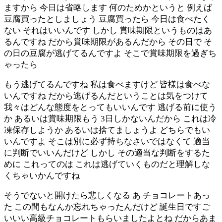
ますから 今日は省略します 何のためかというと 例えば
豆腐買ったとしましょう 豆腐買ったら 今日は食べたく
ない それはいいんです しかし 賞味期限というものはあ
るんですね だから賞味期限があるんだから その日で そ
の日の豆腐が逃げてるんですよ そこで賞味期限を過ぎち
ゃったら
もう逃げてるんですね 私は食べますけど 皆様は食べな
いんですね だから逃げるんだということは気をつけて
我々はどんな態度をとってもいいんです 逃げる前に使う
か あるいは賞味期限もう 3日しかないんだから これは冷
凍保存しようか あるいは捨てましょうよ どちらでもい
いんですよ そこは別に必ず持ちなさいではなくて 適当
に判断でいいんだけど しかし その適当な判断をするた
めに これってのは これは逃げていくものだと理解しな
くちゃいかんですね
そうでないと開けたら悲しくなる あ チョコレートあっ
た この間もなんか忘れちゃったんだけど 誕生日ですご
いいい高級チョコレートもらいましたよとね だからあま