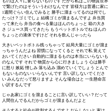
ものは人々に要らないものです だから私はこの物質世界
で繋げたのはそういうわけなんです 皆様方は普通に家に
1週間ぐらい住んでみると 勝手に溜まってるのは何でし
たっけ？ゴミでしょ 結構ゴミが溜まるんですよ 弁当買
って来たら 弁当の食べる量はほんのちょっと 箱の大き
さ ジュース買ってきたら もうペットボトルでね ほんの
ちょっとの液体ですけど それを飲んじゃったら
大きいペットボトル残っちゃって 結局大量にゴミが溜ま
っちゃうんだよね 習慣になってくると それで私 覚えて
おいてください 自動的に溜まるものは本当にいらないも
のなんです それで 物質から心に行きましょう 心は勝手
に怒り 嫉妬 憎しみ 落ち込み 溜めていくでしょう とんで
もないものない いらないんです 言い訳しないでくださ
い みんなだって怒りますよ そんな場合はと 一生懸命言
い訳するんです
じゃあ家にゴミを溜まることに言い訳していい？だって
人間住んでるんだからゴミが溜まるんだよと
そうすると社会が批判するんですよ だらしないと 家は