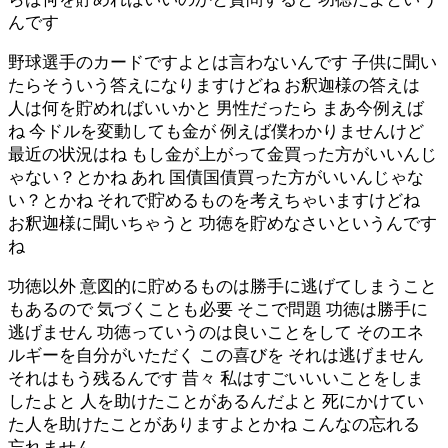
んです
野球選手のカードですよとは言わないんです 子供に聞い
たらそういう答えになりますけどね お釈迦様の答えは
人は何を貯めればいいかと 男性だったら まあ今例えば
ね 今ドルを変動しても金が 例えば僕わかりませんけど
最近の状況はね もし金が上がって金買った方がいいんじ
ゃない？とかね あれ 国債国債買った方がいいんじゃな
い？とかね それで貯めるものを考えちゃいますけどね
お釈迦様に聞いちゃうと 功徳を貯めなさいというんです
ね
功徳以外 意図的に貯めるものは勝手に逃げてしまうこと
もあるので 気づくことも必要 そこで問題 功徳は勝手に
逃げません 功徳っていうのは良いことをして そのエネ
ルギーを自分がいただく この喜びを それは逃げません
それはもう残るんです 昔々 私はすごいいいことをしま
したよと 人を助けたことがあるんだよと 死にかけてい
た人を助けたことがありますよとかね こんなの忘れる
忘れません