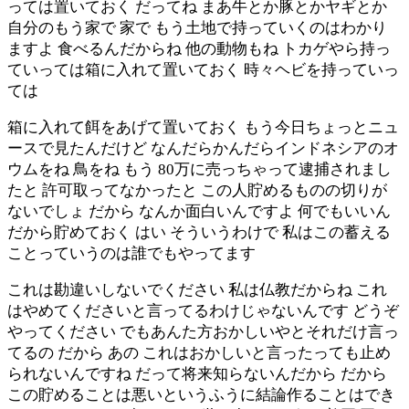
っては置いておく だってね まあ牛とか豚とかヤギとか
自分のもう家で 家で もう土地で持っていくのはわかり
ますよ 食べるんだからね 他の動物もね トカゲやら持っ
ていっては箱に入れて置いておく 時々ヘビを持っていっ
ては
箱に入れて餌をあげて置いておく もう今日ちょっとニュ
ースで見たんだけど なんだらかんだらインドネシアのオ
ウムをね 鳥をね もう 80万に売っちゃって逮捕されまし
たと 許可取ってなかったと この人貯めるものの切りが
ないでしょ だから なんか面白いんですよ 何でもいいん
だから貯めておく はい そういうわけで 私はこの蓄える
ことっていうのは誰でもやってます
これは勘違いしないでください 私は仏教だからね これ
はやめてくださいと言ってるわけじゃないんです どうぞ
やってください でもあんた方おかしいやとそれだけ言っ
てるの だから あの これはおかしいと言ったっても止め
られないんですね だって将来知らないんだから だから
この貯めることは悪いというふうに結論作ることはでき