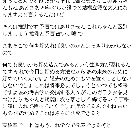
知ってるんですね だからそれに合わせたら この赤ちゃ
んもね あとまあ 20年ぐらい経つと結構立派な大人にな
りますよと言えるんだけど
それは推測です 予言ではありません これちゃんと区別
しましょう 推測と予言 占いは嘘 で
まあそこで 何を貯めれば良いのかとはっきりわからない
ので
何でも良いから貯め込んでみるという生き方が現れるん
です それで今日は貯める方法だから あの未来のために
貯めていくんですよ 過去のためにものを置くことしない
しないでしょ これは将来必要でしょうと いつでも将来
ですよ あの考古学の発掘する人々が このガラクタを見
つけたら ちゃんと綺麗に埃を落として 綿で巻いて 丁寧
に箱に入れて持っていくでしょ 貯めてるんですね 古い
もの 何のため？これはさらに研究できると
実験室で これはもうこれ学会で発表できるぞと