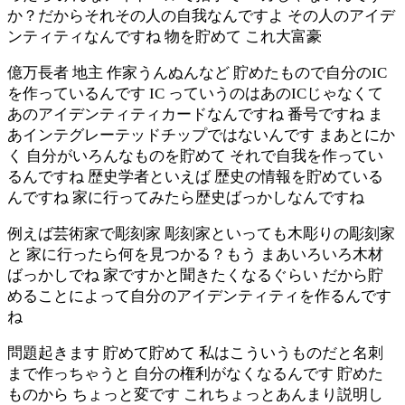
か？だからそれその人の自我なんですよ その人のアイデ
ンティティなんですね 物を貯めて これ大富豪
億万長者 地主 作家うんぬんなど 貯めたもので自分のIC
を作っているんです IC っていうのはあのICじゃなくて
あのアイデンティティカードなんですね 番号ですね ま
あインテグレーテッドチップではないんです まあとにか
く 自分がいろんなものを貯めて それで自我を作ってい
るんですね 歴史学者といえば 歴史の情報を貯めている
んですね 家に行ってみたら歴史ばっかしなんですね
例えば芸術家で彫刻家 彫刻家といっても木彫りの彫刻家
と 家に行ったら何を見つかる？もう まあいろいろ木材
ばっかしでね 家ですかと聞きたくなるぐらい だから貯
めることによって自分のアイデンティティを作るんです
ね
問題起きます 貯めて貯めて 私はこういうものだと名刺
まで作っちゃうと 自分の権利がなくなるんです 貯めた
ものから ちょっと変です これちょっとあんまり説明し