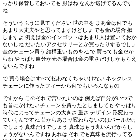
っかり保管しておいても 服はね なんか逃げてるんです
ね
そういうふうに見てください 世の中を まあ金は何でも
あまり大丈夫やと思ってますけどしょ でも金の場合 損
しますよ 例えば金のインゴットはあまり人は置いておか
ないしね だいたいアクセサリーとか買ったりするでしょ
金のチェーン買う 結構重いものをね で 買っても金だか
らね やっぱり自分が売る場合は金の重さだけしかもらえ
ないんですね
で 買う場合はすべて払わなくちゃいけない ネックレス
チェーンに作ったフィーから何でもいろんなもの
ですから このそれで言いたいのは 例えば自分がいつで
も首にかけたいチェーンを買ったとしましても やっぱり
時代によってチェーンの大きさ 重さ デザイン 形変わっ
ていくんですね 昔からあまり変わらないのはパールだけ
でしょう 真珠だけでしょう 真珠はもう丸いんだからし
ょうがないんですね あれは それでも真珠も流行ってる