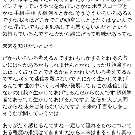
インチキっていうやつをね 占いとかね ホラスコープと
かね 手相 手相 人相 何々とかね そうそう いろいろあるん
ですね 我々はどこかでこの頭空にしときたくはないんで
すね 星占いでもまあ勉強しても悪くないんだと という
気持ちでいるんですね だから誰にだって興味があってね
未来を知りたいという
だからいろいろ考えるんですね もしかするとね あの占
いには何かあるかもしれませんとかね しっかり勉強すれ
ば正しく占うことできるかもとかね いろいろ考えてるん
ですね 考えて迷信を殺さないで とにかく生かしてあげ
るんです 世の中いくら科学が発展しても この迷信は信
ないのは我々生かしてあげてるんだからなんです 超科学
者であっても生かしてあげるんですよ 迷信を 人は人間
だからね 未来は知らないんですよ 未来の予言をしをし
そうな学問っていうのは
ありがたく感じるんですね 一定して流れるものについて
ある程度の推測はできます だから未来はまるっきり真っ