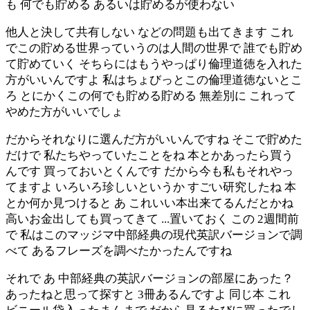
も 何でも貯める あるいは貯めるが使わない
他人と決して共有しない などの問題も出てきます これ
でこの貯める世界っていうのは人間の世界で 誰でも貯め
て貯めていく そちらにはもうやっぱり倫理道徳を入れた
方がいいんですよ 私はちょびっとこの倫理道徳ないとこ
ろ とにかくこの何でも貯める貯める 無差別に これって
やめた方がいいでしょ
だからそれなりに選んだ方がいいんですね そこで貯めた
だけで 私たちやっていたことをね 本とかあったら買う
んです 買っておいとくんです だから今も私もそれやっ
てますよ いろいろ珍しいというか すごい研究したね 本
とか何か見つけると あ これいい本出来てるんだとかね
高いお金出しても買ってきて ...置いておく この 2週間前
で 私はこのマッジマ中部経典の現代英訳バージョンで調
べて あるフレーズを調べたかったんですね
それで あ 中部経典の英訳バージョンの部屋にあった？
あったねと思って探すと 3冊あるんですよ 同じ本 これ