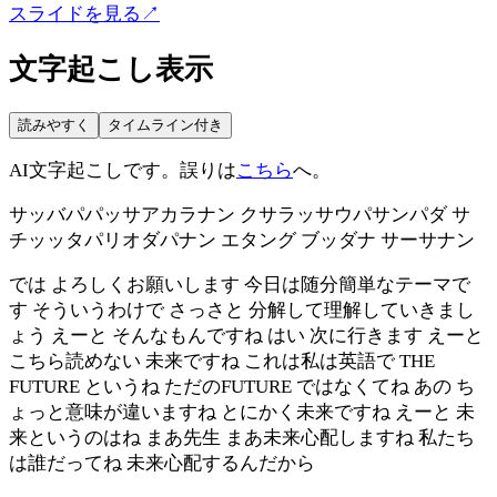
スライドを見る
↗
文字起こし表示
読みやすく
タイムライン付き
AI文字起こしです。誤りは
こちら
へ。
サッバパパッサアカラナン クサラッサウパサンパダ サ
チッッタパリオダパナン エタング ブッダナ サーサナン
では よろしくお願いします 今日は随分簡単なテーマで
す そういうわけで さっさと 分解して理解していきまし
ょう えーと そんなもんですね はい 次に行きます えーと
こちら読めない 未来ですね これは私は英語で THE
FUTURE というね ただのFUTURE ではなくてね あの ち
ょっと意味が違いますね とにかく未来ですね えーと 未
来というのはね まあ先生 まあ未来心配しますね 私たち
は誰だってね 未来心配するんだから