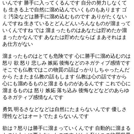
いんです 勝手に入ってくるんです 自分の努力しなくて
も 生きる上で自然に溜め込んでいくものもあります ゴ
ミ 汚染などは勝手に溜め込むものです ありがたくない
んですね 生きているとどんどんいろんなものが溜まって
いくんですね では 溜まったものはあなたは貯めたか溜
まったかなんです あなたは貯めたならば まあそれはま
あ仕方がない
溜まったものはとても危険です 心に勝手に溜め込むのは
怒り 欲 怒り 悲しみ 嫉妬 後悔などのネガティブ感情です
そこでも仏教ではこの物質の話ばっかりしちゃったんだ
から たまたま仏教の話もします 仏教は心の話ですから
心にも溜めるものと溜まるものがあるんです これで心に
溜まるものは 怒り 嫉妬 落ち込み 後悔などなどのあらゆ
るネガティブ感情なんです
勇気 明るさなどなどは自然にたまらないんです 優しさ
理性などはオートでたまらないんです
欲は？怒りは勝手に溜まっていくんです 自動的に溜まる