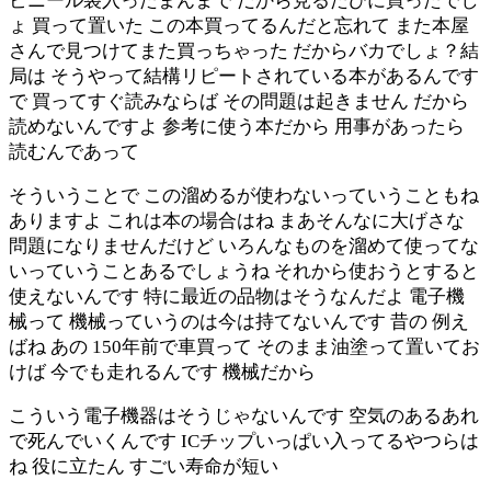
ビニール袋入ったまんまで だから見るたびに買ったでし
ょ 買って置いた この本買ってるんだと忘れて また本屋
さんで見つけてまた買っちゃった だからバカでしょ？結
局は そうやって結構リピートされている本があるんです
で 買ってすぐ読みならば その問題は起きません だから
読めないんですよ 参考に使う本だから 用事があったら
読むんであって
そういうことで この溜めるが使わないっていうこともね
ありますよ これは本の場合はね まあそんなに大げさな
問題になりませんだけど いろんなものを溜めて使ってな
いっていうことあるでしょうね それから使おうとすると
使えないんです 特に最近の品物はそうなんだよ 電子機
械って 機械っていうのは今は持てないんです 昔の 例え
ばね あの 150年前で車買って そのまま油塗って置いてお
けば 今でも走れるんです 機械だから
こういう電子機器はそうじゃないんです 空気のあるあれ
で死んでいくんです ICチップいっぱい入ってるやつらは
ね 役に立たん すごい寿命が短い