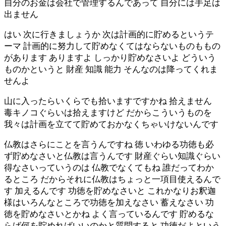
自分のお金は会社で管理するんであって 自分には手足は
出ません
はい 次に行きましょうか 次は計画的に貯めるというテ
ーマ 計画的に努力して貯めなくてはならないものももの
があります ありますよ しっかり貯めなさいよ どういう
ものかというと 財産 知識 能力 そんなのは降ってくれま
せんよ
山に入ったらいくらでも拾いますですかね 拾えません
毒キノコぐらいは拾えますけど だからこういうものを
我々は計画を立てて貯めておかなくちゃいけないんです
仏教はさらにことを言うんですね 徳 いわゆる功徳も必
ず貯めなさいと仏教は言うんです 財産ぐらい知識ぐらい
得なさいっていうのは 仏教でなくてもね 誰だってわか
るところ だからそれに仏教はちょっと一項目使えるんで
す 加えるんです 功徳を貯めなさいと これかなりお釈迦
様はいろんなところで功徳を加えなさい 蓄えなさい 功
徳を貯めなさいとかね よく言っているんです 貯めるな
らば何を貯めればいいのかと質問すると 功徳だよという