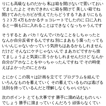
りにも高級なものだから 私は箱を開けないで置いておい
てましたよと それできれいに箱を開けて 美しい箱でね
開けてみたらカビが生えてたらどうする？あまりにもも
う 2 3 万 4万もかかるチョコレートでしたのに 口に入れ
ると一個も口に入れることはできなくなっちゃうんです
そうすると あ バカ！なんでバカなことをしちゃったと
なんか自分反省するんですね 別にまあもう腐ったっても
いいんじゃないかっていう気持ちはあるかもしれません
だけど そんなにケチじゃないんで まあカビですから捨
てましょうよと気楽に言うかもしれませんだけど なんか
自分がアホなことをやっちゃったんですね で その時使
えばよかったのにとかね
とにかくこの我々は計画を立てて プログラムを組んで
いろんなものを蓄えていく その蓄えているものは逃げる
法則を持っているんだと理解しなくちゃいけない
次のポイント とても大事です 勝手に溜め込むもの いい
でしょう 勝手に溜まっていくんだろう 頑張らなくてい