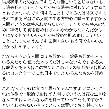
結局将来のためなんです こんな難しいことじゃない も
う過去死んじゃったんだからね 過去に対してどうするこ
ともできないんです 何することもできるのは将来ですよ
それでまあ 私はこの人間の生き方中心に喋ってますから
人間というのは将来わからないでしょう だから将来のた
めに準備して 何を貯めればいいかわからないんだから
とにかく何でもいいんだから貯めて貯めましょうという
ことになっちゃうんです 面倒くさい もう何でもいいん
だから貯めましょうと
だからそういう人間 ゴミも貯めるし 箸袋も貯める人々
いるんだから 使った木ってだけじゃないんです ある人
は箸袋がある人はこの捨てたこのガラス瓶 貯めるは貯め
るはコレクターで これ日本ですよ いろんなものを貯め
る
これ なんとか役に立つと思ってるんですよ とにかくこ
れは仏教で一般論で見れば 人間っていうのは変な生き物
なんですね いろんなものを持っていってた 何ですか？
というわからない 持っていっては置いておく 持ってい