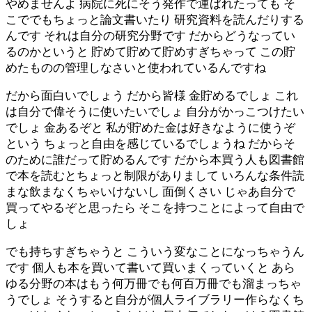
やめませんよ 病院に死にそう発作で運ばれたっても そ
こででもちょっと論文書いたり 研究資料を読んだりする
んです それは自分の研究分野です だからどうなってい
るのかというと 貯めて貯めて貯めすぎちゃって この貯
めたものの管理しなさいと使われているんですね
だから面白いでしょう だから皆様 金貯めるでしょ これ
は自分で偉そうに使いたいでしょ 自分がかっこつけたい
でしょ 金あるぞと 私が貯めた金は好きなように使うぞ
という ちょっと自由を感じているでしょうね だからそ
のために誰だって貯めるんです だから本買う人も図書館
で本を読むとちょっと制限がありまして いろんな条件読
まな飲まなくちゃいけないし 面倒くさい じゃあ自分で
買ってやるぞと思ったら そこを持つことによって自由で
しょ
でも持ちすぎちゃうと こういう変なことになっちゃうん
です 個人も本を買いて書いて買いまくっていくと あら
ゆる分野の本はもう何万冊でも何百万冊でも溜まっちゃ
うでしょ そうすると自分が個人ライブラリー作らなくち