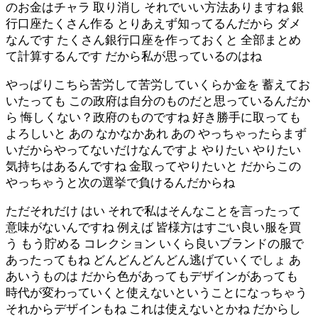
のお金はチャラ 取り消し それでいい方法ありますね 銀
行口座たくさん作る とりあえず知ってるんだから ダメ
なんです たくさん銀行口座を作っておくと 全部まとめ
て計算するんです だから私が思っているのはね
やっぱりこちら苦労して苦労していくらか金を 蓄えてお
いたっても この政府は自分のものだと思っているんだか
ら 悔しくない？政府のものですね 好き勝手に取っても
よろしいと あの なかなかあれ あの やっちゃったらまず
いだからやってないだけなんですよ やりたい やりたい
気持ちはあるんですね 金取ってやりたいと だからこの
やっちゃうと次の選挙で負けるんだからね
ただそれだけ はい それで私はそんなことを言ったって
意味がないんですね 例えば 皆様方はすごい良い服を買
う もう貯める コレクション いくら良いブランドの服で
あったってもね どんどんどんどん逃げていくでしょ あ
あいうものは だから色があってもデザインがあっても
時代が変わっていくと使えないということになっちゃう
それからデザインもね これは使えないとかね だからし