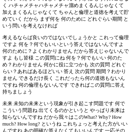
く ハチャメチャハチャメチャ溜めまくるんじゃなくて
加えまくるんじゃなくて ちゃんと倫理と道徳を考えて貯
めていく だから まず何を 何のために どれぐらい期間 と
いう問いを考えなければ
考えるならば良いのではないでしょうかと これって倫理
ですよ 何を？何でもいいという答えではないんですよ
何のために？よくわかりません だから答えじゃないんで
すよ もし皆様 この質問にね 何を？何でもいい 何のた
め？わかりません 何かに役に立つかも 次の質問 どれぐ
らい？あればあるほどいい 答え 次の質問 期間？わかり
ません できるだけ長く これだったら何の道徳もないん
ですね 何の倫理もないんです できればこの質問に答え
持ちましょう
未来 未知の未来という現象が引き起こす問題です 何で
こういう問題ね 出てくるのかというと やっぱり未来は
知らないんですね だから我々はこのWhat? Why? How
much? How long? というね これちょっと考えた方がいい
んですね あの明確な答えなくてもいいんです 一応その