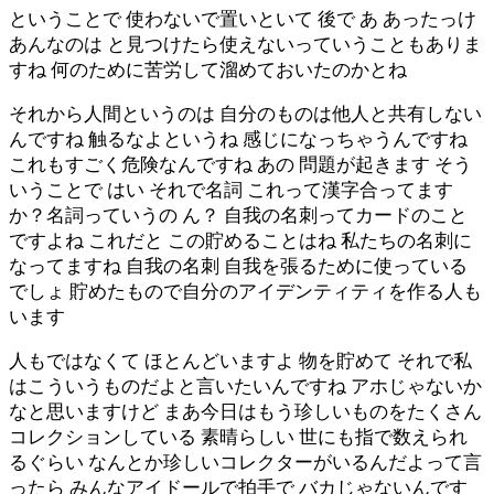
ということで 使わないで置いといて 後で あ あったっけ
あんなのは と見つけたら使えないっていうこともありま
すね 何のために苦労して溜めておいたのかとね
それから人間というのは 自分のものは他人と共有しない
んですね 触るなよというね 感じになっちゃうんですね
これもすごく危険なんですね あの 問題が起きます そう
いうことで はい それで名詞 これって漢字合ってます
か？名詞っていうの ん？ 自我の名刺ってカードのこと
ですよね これだと この貯めることはね 私たちの名刺に
なってますね 自我の名刺 自我を張るために使っている
でしょ 貯めたもので自分のアイデンティティを作る人も
います
人もではなくて ほとんどいますよ 物を貯めて それで私
はこういうものだよと言いたいんですね アホじゃないか
なと思いますけど まあ今日はもう珍しいものをたくさん
コレクションしている 素晴らしい 世にも指で数えられ
るぐらい なんとか珍しいコレクターがいるんだよって言
ったら みんなアイドールで拍手で バカじゃないんです