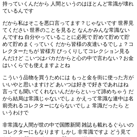
持っていくんだから 人間というのはほとんど常識が壊れ
ているんです
だから私はそこを悪口言ってます？じゃないです 世界見
てください 世界のことを見ると なんかみんな常識ない
んですね 自分やっていることに必死で 貯めて貯めて貯
めて貯めまくっていく だから皆様の友達いるでしょ？コ
レクターたちが 皆様方 びっくりしてコレクション見る
んだけど こいつはバカだからと心の中で言わない？お金
はいくらでも使えますよとね
こういう品物を買うためには もっと金を街に使った方が
いいやと思いますけど あいつは好きで好きであれはね
言っても聞いてくれないんだからといって諦めちゃう だ
から結局は常識じゃないでしょ かえって常識な連中は名
前売れるコレクターにならないでしょ 常識だったら と
いうわけで
非常識な人間が世の中で国際新聞 雑誌も載れるぐらいの
コレクターにもなります しかし 非常識ですよ どう見て