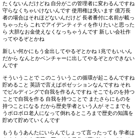
たくないんだけどね 自分がこの管理者に変わるんですね
守らなくちゃいけないんです 使用権は失います 億万長
者の場合はそれほどないんだけど 長者番付に名前が載っ
ちゃったら これでアイデンティティを作りたいと思った
ら 大胆なお金使えなくなっちゃうんです 新しい会社作
ってやるぞとかね
新しい何かにもう金出してやるぞとかね 1兆でもいいん
だから なんとかベンチャーに出してやるぞとかできない
んです
そういうことで このこういうこの循環が起こるんですね
貯めること 英語で言えばポゼッションなんですね それ
でビルディングで自我を作るんですね そこでものを持つ
ことで自我を作る 自我を持つことで またさらにものを
持つことになる だから歴史学者という人が そこまでも
うボロボロ老人になって倒れるところまで歴史の知識を
貯めて貯めていくんです
もうもうあんたにいらんでしょって言ったっても 学者は