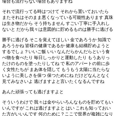
場合も流行らない場合もありますね
それで流行ってる時はつけて それから置いておいたら
またそれはそのまま悪くなっている可能性あります 真珠
は生き物だから そう持ちません すごい丁寧に手入れし
ないと だから我々は意図的に貯めるものは勝手に逃げる
勝手に逃げる そこを覚えてほしい 金であろうか 知識で
あろうかね 皆様の健康であるか 健康も結構貯めようと
するでしょ？いいご飯 いい なんだらかんだらという食
べ物を食べたり 毎日しっかりと運動したり もうありっ
たけのものを塗ったりしてね で 私のアパートの前に歩
く女性たちが まあ体を隠して もうもう太陽に当たらな
いように美しさを保つ 保つためにね だけどなんとなく
見てみなさいよ 逃げますよと言いたくなるんですね
あんた頑張っても逃げますよと
そういうわけで 我々は金やらいろんなものを貯めてもい
いんですが これは逃げますよと はい これも知っておい
た方がいいんです 何のために？ここで世界が複雑になり