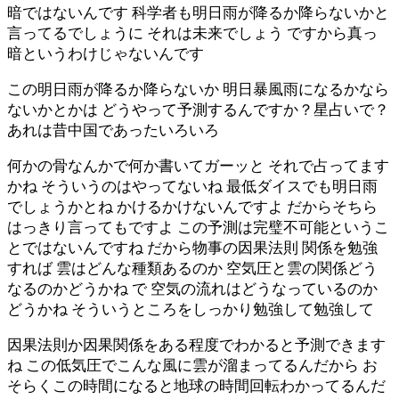
暗ではないんです 科学者も明日雨が降るか降らないかと
言ってるでしょうに それは未来でしょう ですから真っ
暗というわけじゃないんです
この明日雨が降るか降らないか 明日暴風雨になるかなら
ないかとかは どうやって予測するんですか？星占いで？
あれは昔中国であったいろいろ
何かの骨なんかで何か書いてガーッと それで占ってます
かね そういうのはやってないね 最低ダイスでも明日雨
でしょうかとね かけるかけないんですよ だからそちら
はっきり言ってもですよ この予測は完璧不可能というこ
とではないんですね だから物事の因果法則 関係を勉強
すれば 雲はどんな種類あるのか 空気圧と雲の関係どう
なるのかどうかね で 空気の流れはどうなっているのか
どうかね そういうところをしっかり勉強して勉強して
因果法則か因果関係をある程度でわかると予測できます
ね この低気圧でこんな風に雲が溜まってるんだから お
そらくこの時間になると地球の時間回転わかってるんだ