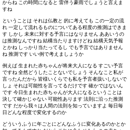
からね この時間になると 雷伴う豪雨でしょうと言えま
すね
ということは それは仏教と 的に考えても この一定の流
れ 一定して流れるものについてある程度の推測はできま
す しかし 未来に対する予言にはなりません ああいうの
は推測なんですね 結構当たりますけどね 結構天気予報
とかね しっかり当たってるし でも予言ではありません
ね 推測です いい例で考えましょうか
例えば 生まれた赤ちゃんが将来大人になる すごい予言
ですね 全然どうしたことないでしょう そんなこと私が
言ったんだから 皆様いくらでも私を予言者扱いしないで
しょ それは可能性を言ってるだけです 確かではないん
です 今日生まれた赤ちゃんが大人になるということは
決して確かじゃない 可能性あります 法則に沿った推測
です だから我々は人間の法則を知っていますよ 毎日毎
日どんな程度で変化するのか
どういうふうに年ごとにどんなふうに変化あるのかとか