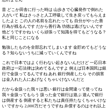
昔 どこか田舎に行った時は 山歩きで心臓発作で倒れた
人がいて 私はさっさと人工呼吸して生き戻ってもらえま
したよと この人の名前を忘れたっても 自分がやった善
行為が残るんです だから善行為 功徳は逃げないんです
他どうですかね いくら頑張って知識を得てもどうなる？
私と同じことになる
勉強したものを全部忘れてしまいます 金貯めてもどうな
る？知らないうちに減っていくんですね
これで日本ではよく行わない起きないんだけど 一応日本
政府は一応法律は決めてるんですよ 例えば日本国民は銀
行で金扱ってるんですね あれ 銀行倒産したら その損害
は金入れた人にあげなくちゃいけないんだと
だから金扱った我々は悪い 銀行は金間違って使ってね
我々金扱ってもらう 扱った金で銀行は遊ぶ 遊んで銀行
は倒産する 倒産すると私たちは責任持たなくちゃいけな
い ですから 2,000万だそうですね 弁償するのはそれ以上