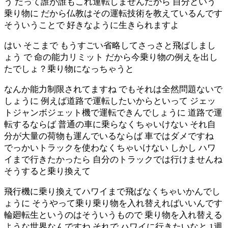
う だって誰が誰もこれ運転しませんだから 自分という
乗り物に だから仏教はその運転技術を教えているんです
そういうことで 好きなように生きられますよ
はい そこまで もうすごい省略してさっさと飛ばしまし
ょう で 命の能力リミット だから今乗り物の例えを出し
たでしょ？乗り物になっちゃうと
なんか能力制限されてますね でもそれは全然問題ないで
しょうに 例えば道路で運転したいからといって ジェッ
トジャンボジェット機で運転できんでしょうに 道路で運
転するならば 普通の車に乗らなくちゃいけない それ自
分が大量の荷物も運んでいるならば 車ではダメですね
でっかいトラックを使わなくちゃいけない しかし ハワ
イまで行きたかったら 自分のトラックでは行けませんね
そうすると乗り換えて
飛行機に乗り換えてハワイまで飛ばなくちゃいかんでし
ょうに そうやって乗り乗り物を入れ替えればいいんです
輪廻転生というのはそういうもので 乗り物を入れ替える
ような世界なんですね それで ハワイに行きたいなと 1週