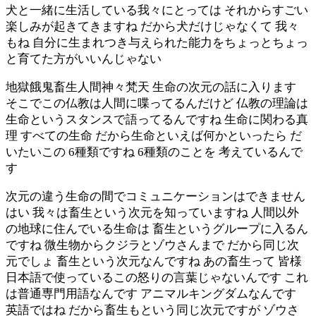
犬と一緒に生活している我々にとっては それからすごい
楽しみが起きてきますね だから犬だけじゃなくて 我々
もね 自分に生まれつき与えられた能力をちょっとちょっ
と育てた方がいいんじゃない
地獄餓鬼畜生人間神々梵天 生命の次元の話に入ります
そこでこの仏教は人間に喋ってるんだけど 仏教の理論は
生命というスタンスで語ってるんですね 生命に関わる真
理 すべての生命 だから生命といえば何かといったら だ
いたいこの 6種類ですね 6種類のことを 考えているんで
す
次元の違う生命の間でコミュニケーションはできません
はい 我々は畜生という次元を知っていますね 人間以外
の地球に住んでいる生命は 畜生というグループに入るん
ですね 微生物からクジラとゾウさんまで だから同じ次
元でしょ 畜生という次元なんですね あの畜生って 皆様
日本語で使っているこの怒りの言葉じゃないんです これ
は普通専門用語なんです アニマルキングダムなんです
英語ではね だから畜生もという同じ次元ですが ゾウさ