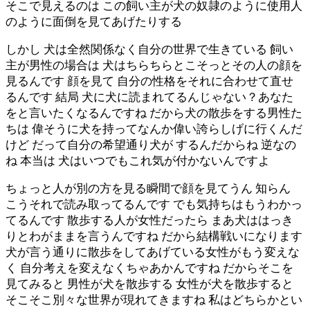
そこで見えるのは この飼い主が犬の奴隷のように使用人
のように面倒を見てあげたりする
しかし 犬は全然関係なく自分の世界で生きている 飼い
主が男性の場合は 犬はちらちらとこそっとその人の顔を
見るんです 顔を見て 自分の性格をそれに合わせて直せ
るんです 結局 犬に犬に読まれてるんじゃない？あなた
をと言いたくなるんですね だから犬の散歩をする男性た
ちは 偉そうに犬を持ってなんか偉い誇らしげに行くんだ
けど だって自分の希望通り犬が するんだからね 逆なの
ね 本当は 犬はいつでもこれ気が付かないんですよ
ちょっと人が別の方を見る瞬間で顔を見てうん 知らん
こうそれで読み取ってるんです でも気持ちはもうわかっ
てるんです 散歩する人が女性だったら まあ犬ははっき
りとわがままを言うんですね だから結構戦いになります
犬が言う通りに散歩をしてあげている女性がもう変えな
く 自分考えを変えなくちゃあかんですね だからそこを
見てみると 男性が犬を散歩する 女性が犬を散歩すると
そこそこ別々な世界が現れてきますね 私はどちらかとい