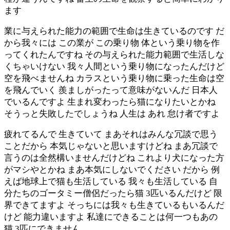
ます
業に与えられた能力の範囲で生命は生きているのです だ
から我々には この業が この乗り物 体という乗り物を作
ってくれたんですね その与えられた能力範囲で生活しな
くちゃいけない 我々人間という乗り物になったんだけど
空を飛べませんね カラスという乗り物に乗った生命は空
を飛んでいく 羨ましがったって意味がないんだ 日本人
でいるんですよ 生まれ変わったら猫になりたいとかね
そうっと失敗したでしょうね 人生は あれ 怠け者ですよ
疲れてるんで 生きていて まあそれはみんな冗談で思う
ことだから 本気じゃないと思いますけどね まあ冗談で
言うのは全然構いませんだけどね これより犬になった方
がマシやとかね まあ本気にしないでください だから 例
えば地球上で猫も生活している 我々も生活している 自
分たちのゴータミー僧侶だったら猫 3匹いるんだけど 限
界できてますよ そっちには我々も生きているもいるんだ
けど 能力違いますよ 私達にできることは何一つもあの
猫 3匹にできません