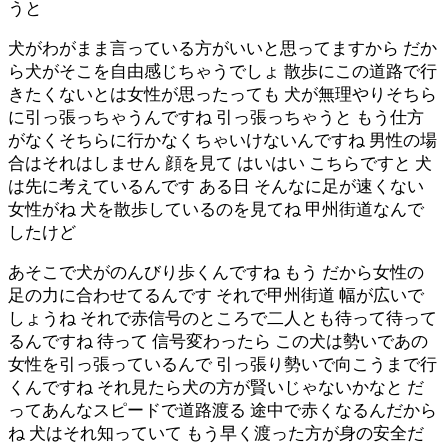
うと
犬がわがまま言っている方がいいと思ってますから だか
ら犬がそこを自由感じちゃうでしょ 散歩にこの道路で行
きたくないとは女性が思ったっても 犬が無理やりそちら
に引っ張っちゃうんですね 引っ張っちゃうと もう仕方
がなくそちらに行かなくちゃいけないんですね 男性の場
合はそれはしません 顔を見て はいはい こちらですと 犬
は先に考えているんです ある日 そんなに足が速くない
女性がね 犬を散歩しているのを見てね 甲州街道なんで
したけど
あそこで犬がのんびり歩くんですね もう だから女性の
足の力に合わせてるんです それで甲州街道 幅が広いで
しょうね それで赤信号のところで二人とも待って待って
るんですね 待って 信号変わったら この犬は勢いであの
女性を引っ張っているんで 引っ張り勢いで向こうまで行
くんですね それ見たら犬の方が賢いじゃないかなと だ
ってあんなスピードで道路渡る 途中で赤くなるんだから
ね 犬はそれ知っていて もう早く渡った方が身の安全だ