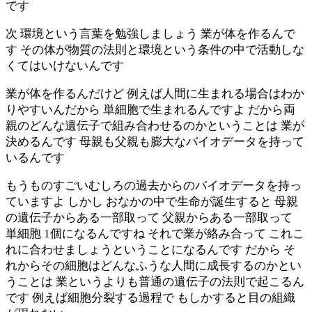
です
次 環境という言葉を勉強しましょう 業が体を作るんで
す その体が物質の法則と環境という条件の中で活動しな
くてはいけないんです
業が体を作るんだけど 例えば人間に生まれる場合はわか
りやすいんだから 単細胞で生まれるんですよ だから両
親のどんな遺伝子で組み合わせるのかということは 業が
決めるんです 母親も父親も膨大なバイオデータを持って
いるんです
もうものすごいむしろの過去からのバイオデータを持っ
ていますよ しかし おなかの中で生命が誕生すると 母親
の遺伝子からある一部取って 父親からある一部取って
単細胞 1個になるんですね それで業が絡み合って これこ
れに合わせましょうということになるんです だから そ
れからその細胞はどんなふうな人間に成長するのかとい
うことは 業というよりも普通の遺伝子の法則で起こるん
です 例えば細胞分裂する過程で もしかすると目の組織