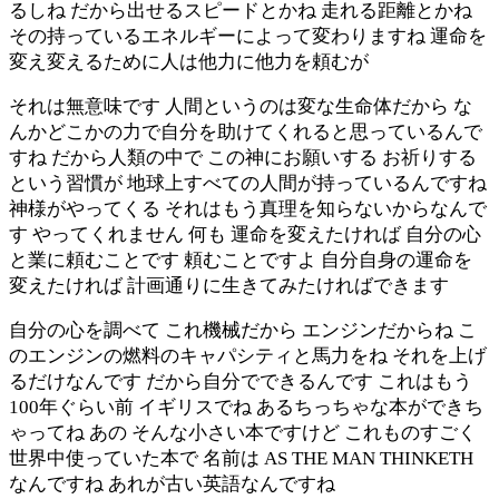
るしね だから出せるスピードとかね 走れる距離とかね
その持っているエネルギーによって変わりますね 運命を
変え変えるために人は他力に他力を頼むが
それは無意味です 人間というのは変な生命体だから な
んかどこかの力で自分を助けてくれると思っているんで
すね だから人類の中で この神にお願いする お祈りする
という習慣が 地球上すべての人間が持っているんですね
神様がやってくる それはもう真理を知らないからなんで
す やってくれません 何も 運命を変えたければ 自分の心
と業に頼むことです 頼むことですよ 自分自身の運命を
変えたければ 計画通りに生きてみたければできます
自分の心を調べて これ機械だから エンジンだからね こ
のエンジンの燃料のキャパシティと馬力をね それを上げ
るだけなんです だから自分でできるんです これはもう
100年ぐらい前 イギリスでね あるちっちゃな本ができち
ゃってね あの そんな小さい本ですけど これものすごく
世界中使っていた本で 名前は AS THE MAN THINKETH
なんですね あれが古い英語なんですね