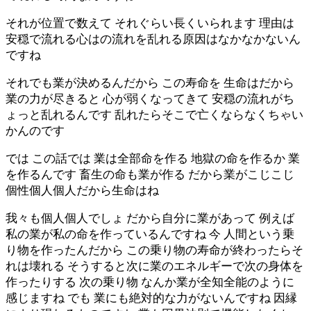
それが位置で数えて それぐらい長くいられます 理由は
安穏で流れる心はの流れを乱れる原因はなかなかないん
ですね
それでも業が決めるんだから この寿命を 生命はだから
業の力が尽きると 心が弱くなってきて 安穏の流れがち
ょっと乱れるんです 乱れたらそこで亡くならなくちゃい
かんのです
では この話では 業は全部命を作る 地獄の命を作るか 業
を作るんです 畜生の命も業が作る だから業がこじこじ
個性個人個人だから生命はね
我々も個人個人でしょ だから自分に業があって 例えば
私の業が私の命を作っているんですね 今 人間という乗
り物を作ったんだから この乗り物の寿命が終わったらそ
れは壊れる そうすると次に業のエネルギーで次の身体を
作ったりする 次の乗り物 なんか業が全知全能のように
感じますね でも 業にも絶対的な力がないんですね 因縁