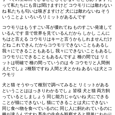
って私たちにも音は聞けますけど コウモリには敵わない
ね 私たちも匂いは嗅ぎますけど 犬には敵わないね そう
いうことよ いろいろリミットがあるんです
コウモリはもうすごい耳が優れてね ものすごい発達して
いるんです 音で世界を見ているんだから しかし こんに
ちはと言える コウモリはキーと言うかもしれませんだけ
どね これできん だからコウモリできないこともあるし
我々にできることもあるし 我々にできないこともあるし
コウモリにできることもあるんですよ 種の間では リミ
ットは明確で 種の間っていうのは 今 コウモリと人間例
えたでしょ 2種類ですね 人間と犬とかね あるいは犬とコ
ウモリ
犬と猫 そうやって種別で調べてみると リミットがある
ということははっきりわかるでしょ 皆様 犬と猫 両方飼
っているとしましょう 同じ能力じゃないね 犬にできる
ことが猫にできないし 猫にできることは犬にできない
同じ食べ物を食べているのに 同じ人に飼われているのに
種が違うんですね 畜生の生命を観察すると簡単にわかり