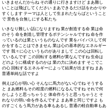
いきませんだからね その通りに行きますけど まあ難し
いことは飛ばしてください まあできるだけ話をわかりや
すくします テーマは人として生まれたならばということ
で 景色を台無しにする私たち
いきなり難しい話になりますね 業が創造する命 業は命
のそう 命を創造し管理するポテンシャルですね 命を作
っているのは業というものなんです 業をバイパスして何
かをすることはできません 業は心の基本的なエネルギー
です 我々に心というものがありまして この心は回転し
ているんです この回転する燃料が業なんですね 生命は
どのように構成するのかは 業の力に決めます そこでこ
の心 回転するエネルギーによって結果が出ますね まあ
普通単純な話ですよ
例えば心が弱い心 そんなに馬力がない心でね そうする
と まあ燃料もその程度の燃料になるんですね それで何
かしようと思っちゃうと 体命作ろうと思っちゃうと そ
れなりの弱い命を作るんですよ まあ車と同じですよ も
のすごくもう馬力がある車もあるし 普通の軽自動車もあ