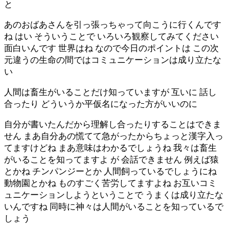
と
あのおばあさんを引っ張っちゃって向こうに行くんです
ね はい そういうことで いろいろ観察してみてください
面白いんです 世界はね なので今日のポイントは この次
元違うの生命の間ではコミュニケーションは成り立たな
い
人間は畜生がいることだけ知っていますが 互いに 話し
合ったり どういうか平仮名になった方がいいのに
自分が書いたんだから理解し合ったりすることはできま
せん まあ自分あの慌てて急がったからちょっと漢字入っ
てますけどね まあ意味はわかるでしょうね 我々は畜生
がいることを知ってますよ が 会話できません 例えば猿
とかね チンパンジーとか 人間飼っているでしょうにね
動物園とかね ものすごく苦労してますよね お互いコミ
ュニケーションしようということで うまくは成り立たな
いんですね 同時に神々は人間がいることを知っているで
しょう