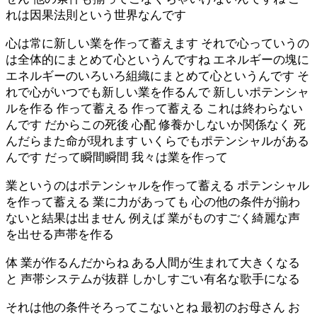
れは因果法則という世界なんです
心は常に新しい業を作って蓄えます それで心っていうの
は全体的にまとめて心というんですね エネルギーの塊に
エネルギーのいろいろ組織にまとめて心というんです そ
れで心がいつでも新しい業を作るんで 新しいポテンシャ
ルを作る 作って蓄える 作って蓄える これは終わらない
んです だからこの死後 心配 修養かしないか関係なく 死
んだらまた命が現れます いくらでもポテンシャルがある
んです だって瞬間瞬間 我々は業を作って
業というのはポテンシャルを作って蓄える ポテンシャル
を作って蓄える 業に力があっても 心の他の条件が揃わ
ないと結果は出ません 例えば 業がものすごく綺麗な声
を出せる声帯を作る
体 業が作るんだからね ある人間が生まれて大きくなる
と 声帯システムが抜群 しかしすごい有名な歌手になる
それは他の条件そろってこないとね 最初のお母さん お