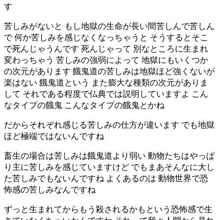
す
苦しみがないと もし地獄の生命が長い間苦しんで苦しん
で 何か苦しみを感じなくなっちゃうと そうするとそこ
で死んじゃうんです 死んじゃって 別なところに生まれ
変わっちゃう 苦しみの強弱によって 地獄にもいくつか
の次元があります 餓鬼道の苦しみは地獄ほど強くないが
楽はない 餓鬼道という また膨大な種類の次元がありま
して それである程度で仏典では説明していますよ こん
なタイプの餓鬼 こんなタイプの餓鬼とかね
だからそれぞれ感じる苦しみの仕方が違います でも地獄
ほど極端ではないんですね
畜生の場合は苦しみは餓鬼道より弱い 動物たちはやっぱ
り主に苦しみを感じていますけど でもまあそんなに大し
た苦しみでもないんですね よくあるのは 動物世界で恐
怖感の苦しみなんですね
ずっと生まれてからもう殺されるかもという恐怖感で生