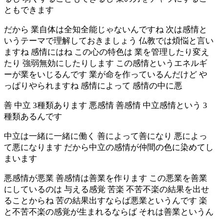
ともできます
だから 業自体は全知全能じゃないんですね 次は感情と
いうテーマで理解しておきましょう 仏教では煩悩と言い
ますね 感情にはね この心の特色は 業を管理したり変え
たり 強弱無効にしたりします この感情というエネルギ
ーが業をいじるんです 業が命を作っているんだけど や
っぱりやられますね 感情によって 感情の中に悪
善 中立 3種類あります 悪感情 善感情 中立感情という 3
種類あるんです
中立は一緒に一緒に働く 善によって善になり 悪によっ
て悪になります だから中立の感情が仲間の色に染めてし
まいます
悪感情が悪業 善感情は善業を作ります この悪業を善業
にしているのは 与える感覚 苦楽 不苦不楽の結果を出せ
ることからね 苦の結果出すならば悪業というんです 楽
と不苦不楽の感覚が生まれるならば それは善業というん