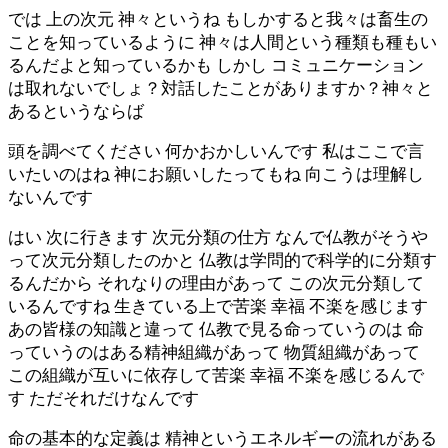
では 上の次元 神々というね もしかすると我々は畜生の
ことを知っているように 神々は人間という種類も種もい
るんだよと知っているかも しかし コミュニケーション
は取れないでしょ？対話したことがありますか？神々と
あるというならば
頭を調べてください 何かおかしいんです 私はここで言
いたいのはね 神にお願いしたってもね 向こうは理解し
ないんです
はい 次に行きます 次元分類の仕方 なんで仏教がそうや
って次元分類したのかと 仏教は学問的で科学的に分類す
るんだから それなりの理由があって この次元分類して
いるんですね 生きている上で苦楽 幸福 不楽を感じます
あの皆様の知識と違って 仏教で見る命っていうのは 命
っていうのはある精神組織があって 物質組織があって
この組織が互いに依存して苦楽 幸福 不楽を感じるんで
す ただそれだけなんです
命の基本的な定義は 精神というエネルギーの流れがある