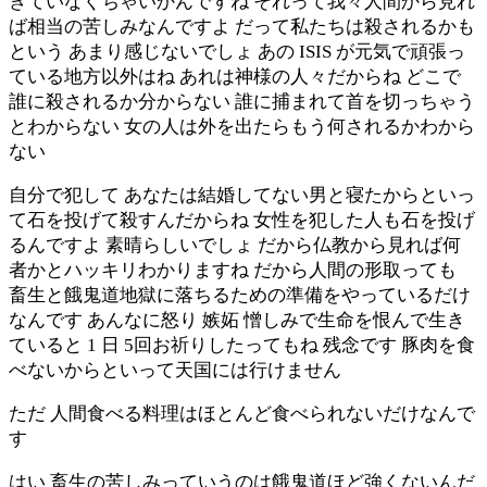
きていなくちゃいかんですね それって我々人間から見れ
ば相当の苦しみなんですよ だって私たちは殺されるかも
という あまり感じないでしょ あの ISIS が元気で頑張っ
ている地方以外はね あれは神様の人々だからね どこで
誰に殺されるか分からない 誰に捕まれて首を切っちゃう
とわからない 女の人は外を出たらもう何されるかわから
ない
自分で犯して あなたは結婚してない男と寝たからといっ
て石を投げて殺すんだからね 女性を犯した人も石を投げ
るんですよ 素晴らしいでしょ だから仏教から見れば何
者かとハッキリわかりますね だから人間の形取っても
畜生と餓鬼道地獄に落ちるための準備をやっているだけ
なんです あんなに怒り 嫉妬 憎しみで生命を恨んで生き
ていると 1 日 5回お祈りしたってもね 残念です 豚肉を食
べないからといって天国には行けません
ただ 人間食べる料理はほとんど食べられないだけなんで
す
はい 畜生の苦しみっていうのは餓鬼道ほど強くないんだ