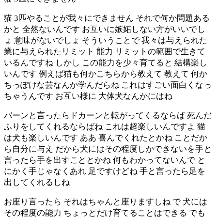
猫 3匹やることが我々にできません それで何か問題ある
かと 全然ないんです お互いに嫉妬しない方がいいでし
ょ 意味がないでしょ そういうことで 我々は与えられた
業に与えられたリミット 能力 リミットの範囲で生きて
いるんですね しかし この能力を少々育てると 結構楽し
いんです 例えば猫も何かこちらから教えて 教えて 何か
ちっぽけな芸なんか学んだらね これはすごい面白くなっ
ちゃうんです お互い様に 大体犬なんかにはね
バーンと言ったらドカーンと転がってくるならば 死んだ
ふりをしてくれるならばね これは超楽しいんですよ 猫
は犬も楽しいんです ああ 喜んでくれたとかね ことだか
ら自分に与え だから犬にはその程度しかできないを手と
言ったら手を出すこととかね 何もわかってないんで と
にかく手じゃなくあれ 足ですけどね 手と言ったら足を
出してくれるしね
お座り言ったら それはちゃんと座りますしね で 犬には
その程度の能力 ちょっとだけ育てることはできる でも