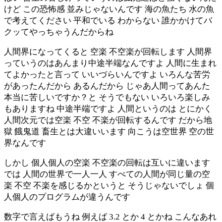
けど この恐怖感 並みじゃないんです 海の魚たち 水の魚
で考えてください 平和でいる わからない 誰かかけてバ
クッてやっちゃうんだからね
人間界になってくると 空楽 不空楽が回転します 人間界
っていうのはあんまり中途半端なんですよ 人間に生まれ
てよかったと言って いいづらいんですよ いろんな苦労
があったんだから あるんだから じゃあ人間ってあんた
本当に苦しいですか？と そうでもない いろいろ楽しみ
もありますね 中途半端ですよ 人間というのは とにかく
人間次元では空楽 不空 不楽が回転するんです だから地
獄 餓鬼道 畜生とは大違いいます 向こうは空世界 空の世
界なんです
しかし 個人個人の空楽 不空楽の回転は互いに違います
では 人間の世界で一人一人 すべての人間が同じ量の空
楽 不空 不楽を感じるかというと そうじゃないでしょ 個
人個人のプログラムが違うんです
数字で言えばもうね 例えば 3.2 とか 4 とかね こんなあれ