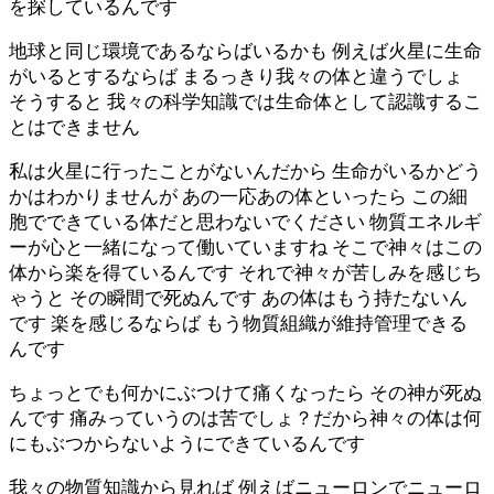
を探しているんです
地球と同じ環境であるならばいるかも 例えば火星に生命
がいるとするならば まるっきり我々の体と違うでしょ
そうすると 我々の科学知識では生命体として認識するこ
とはできません
私は火星に行ったことがないんだから 生命がいるかどう
かはわかりませんが あの一応あの体といったら この細
胞でできている体だと思わないでください 物質エネルギ
ーが心と一緒になって働いていますね そこで神々はこの
体から楽を得ているんです それで神々が苦しみを感じち
ゃうと その瞬間で死ぬんです あの体はもう持たないん
です 楽を感じるならば もう物質組織が維持管理できる
んです
ちょっとでも何かにぶつけて痛くなったら その神が死ぬ
んです 痛みっていうのは苦でしょ？だから神々の体は何
にもぶつからないようにできているんです
我々の物質知識から見れば 例えばニューロンでニューロ