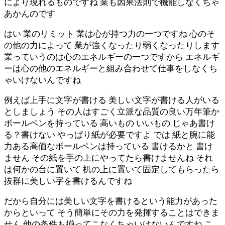
により現れるものですね 業も因果法則で機能しなくちゃ
あかんのです
はい 業のリミット 業は心が持つ力の一つですね 心のそ
の他の力によって 業が強くなったり弱くなったりします
業っていうのは心のエネルギーの一つですから エネルギ
ーは心の他のエネルギーと組み合わせて仕事をしなくち
ゃいけないんですね
例えば上手に文字が書ける 美しい文字が書ける人がいる
としましょう その人はすごく立派な品質の良い万年筆か
ボールペンを持っている 高いもの いいもの じゃあ書け
る？書けない やっぱり紙が必要ですよ では 紙と腕に能
力ある高価なボールペンは持っている 書けるかと 書け
ません その紙を手の上にやってたら書けませんね それ
は何かの台に置いて 机の上に置いて固定してもらったら
抜群に美しい字を書けるんですね
だから自分には美しい文字を書けるという能力があった
からといって そう簡単にその力を発揮することはできま
せん 他の条件も揃ってこなくちゃいけないんですね こ