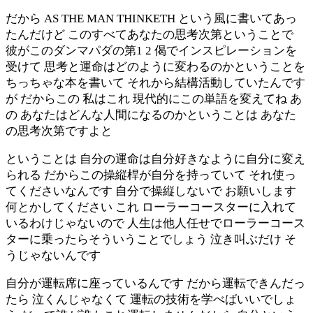
だから AS THE MAN THINKETH という風に書いてあっ
たんだけど このすべてあなたの思考次第ということで
彼がこのダンマパダの第1 2 偈でインスピレーションを
受けて 思考と運命はどのように変わるのかということを
ちっちゃな本を書いて それから結構活動していたんです
が だからこの 私はこれ 現代的にこの単語を変えてね あ
の あなたはどんな人間になるのかということは あなた
の思考次第ですよと
ということは 自分の運命は自分好きなように自分に変え
られる だからこの操縦桿が自分を持っていて それ使っ
てくださいなんです 自分で操縦しないで お願いします
何とかしてください これ ローラーコースターに入れて
いるわけじゃないので 人生は他人任せでローラーコース
ターに乗ったらそういうことでしょう 泣き叫ぶだけ そ
うじゃないんです
自分が運転席に座っているんです だから運転できんだっ
たら 泣くんじゃなくて 運転の技術を学べばいいでしょ