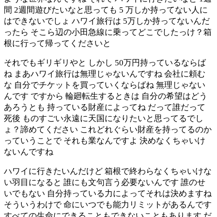
間 2週間遊びたいなと思っても 5 万しか持ってない人に
はできないでしょ ハワイ旅行は 5万しか持ってないんだ
ったら そこら辺の小田急線に乗ってどこでしたっけ？箱
根に行って帰ってくださいと
それでもギリギリやと しかし 50万円持っているならば
ね まあハワイ旅行は無理じゃないんですね 会社に頼む
な 自分でチケットを買っていくならばね 無理じゃない
んです ですから 輪廻転生するときは 自分の希望はどう
あろうとも 持っている財産によってね だって誰だって
死後 ものすごい永遠に天国になりたいと思ってるでし
ょ？諦めてください これどれぐらい財産を持ってるのか
っていうことで それも業なんですよ 決めなくちゃいけ
ないんですね
ハワイに行きたいんだけど 箱根で終わらなくちゃいけな
い羽目になると 誰にも文句言う必要ないんです 誰のせ
いでもない 自分持っている力によってそれは決めますね
そういうわけで 命にいつでも能力リミットがあるんです
すべての生命にできることもできないこともあります だ