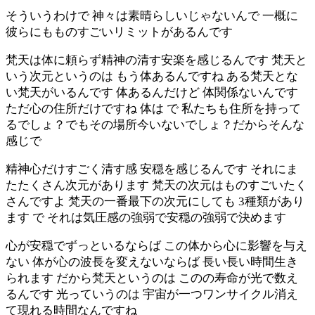
そういうわけで 神々は素晴らしいじゃないんで 一概に
彼らにもものすごいリミットがあるんです
梵天は体に頼らず精神の清す安楽を感じるんです 梵天と
いう次元というのは もう体あるんですね ある梵天とな
い梵天がいるんです 体あるんだけど 体関係ないんです
ただ心の住所だけですね 体は で 私たちも住所を持って
るでしょ？でもその場所今いないでしょ？だからそんな
感じで
精神心だけすごく清す感 安穏を感じるんです それにま
たたくさん次元があります 梵天の次元はものすごいたく
さんですよ 梵天の一番最下の次元にしても 3種類があり
ます で それは気圧感の強弱で安穏の強弱で決めます
心が安穏でずっといるならば この体から心に影響を与え
ない 体が心の波長を変えないならば 長い長い時間生き
られます だから梵天というのは このの寿命が光で数え
るんです 光っていうのは 宇宙が一つワンサイクル消え
て現れる時間なんですね