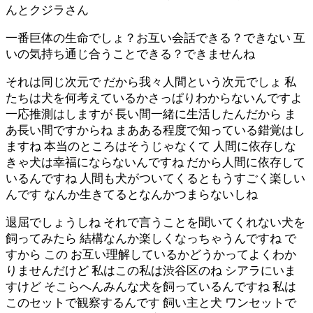
んとクジラさん
一番巨体の生命でしょ？お互い会話できる？できない 互
いの気持ち通じ合うことできる？できませんね
それは同じ次元で だから我々人間という次元でしょ 私
たちは犬を何考えているかさっぱりわからないんですよ
一応推測はしますが 長い間一緒に生活したんだから ま
あ長い間ですからね まあある程度で知っている錯覚はし
ますね 本当のところはそうじゃなくて 人間に依存しな
きゃ犬は幸福にならないんですね だから人間に依存して
いるんですね 人間も犬がついてくるともうすごく楽しい
んです なんか生きてるとなんかつまらないしね
退屈でしょうしね それで言うことを聞いてくれない犬を
飼ってみたら 結構なんか楽しくなっちゃうんですね で
すから この お互い理解しているかどうかってよくわか
りませんだけど 私はこの私は渋谷区のね シアラにいま
すけど そこらへんみんな犬を飼っているんですね 私は
このセットで観察するんです 飼い主と犬 ワンセットで