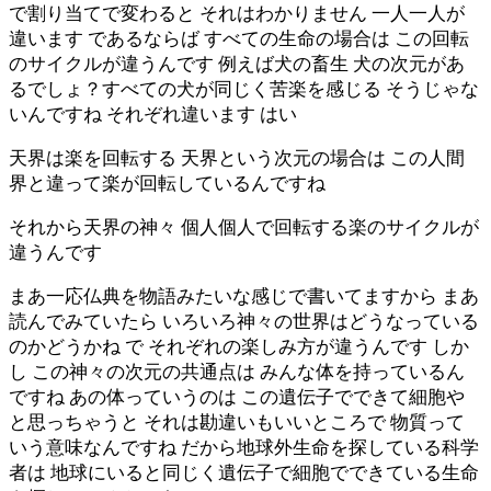
で割り当てで変わると それはわかりません 一人一人が
違います であるならば すべての生命の場合は この回転
のサイクルが違うんです 例えば犬の畜生 犬の次元があ
るでしょ？すべての犬が同じく苦楽を感じる そうじゃな
いんですね それぞれ違います はい
天界は楽を回転する 天界という次元の場合は この人間
界と違って楽が回転しているんですね
それから天界の神々 個人個人で回転する楽のサイクルが
違うんです
まあ一応仏典を物語みたいな感じで書いてますから まあ
読んでみていたら いろいろ神々の世界はどうなっている
のかどうかね で それぞれの楽しみ方が違うんです しか
し この神々の次元の共通点は みんな体を持っているん
ですね あの体っていうのは この遺伝子でできて細胞や
と思っちゃうと それは勘違いもいいところで 物質って
いう意味なんですね だから地球外生命を探している科学
者は 地球にいると同じく遺伝子で細胞でできている生命