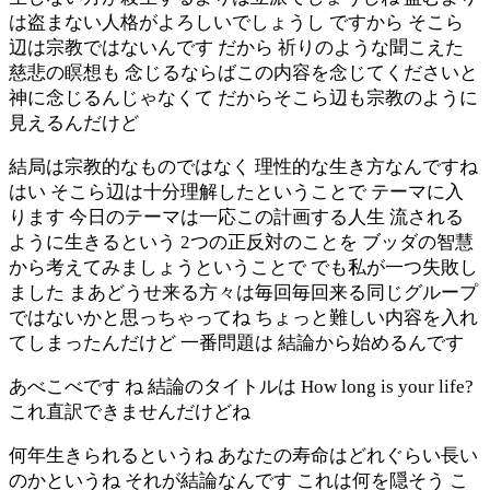
は盗まない人格がよろしいでしょうし ですから そこら
辺は宗教ではないんです だから 祈りのような聞こえた
慈悲の瞑想も 念じるならばこの内容を念じてくださいと
神に念じるんじゃなくて だからそこら辺も宗教のように
見えるんだけど
結局は宗教的なものではなく 理性的な生き方なんですね
はい そこら辺は十分理解したということで テーマに入
ります 今日のテーマは一応この計画する人生 流される
ように生きるという 2つの正反対のことを ブッダの智慧
から考えてみましょうということで でも私が一つ失敗し
ました まあどうせ来る方々は毎回毎回来る同じグループ
ではないかと思っちゃってね ちょっと難しい内容を入れ
てしまったんだけど 一番問題は 結論から始めるんです
あべこべです ね 結論のタイトルは How long is your life?
これ直訳できませんだけどね
何年生きられるというね あなたの寿命はどれぐらい長い
のかというね それが結論なんです これは何を隠そう こ