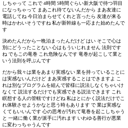
しちゃって これで 4時間 5時間ぐらい新大阪で待つ羽目
になっちゃって まあこれ待てないんだから まあ友達に
電話してね 今日泊まらせてくれと言ったら 友達が来る
時はかわいそうですね 私が新幹線も一応また始めたんで
す
決めたんだから一晩泊まったんだけど はい そこで心は
別にどうったことない 心はもういじれません 法則です
ね でもこの竜巻 これ危険なんです 竜巻が起こして業と
いう法則を呼ぶんです
だから我々は業をあまり実感ない 業を持っていることに
は実感ないんだけど まあ実感することはできますよ こ
れは別なプログラムを組んで皆様に説法しなくちゃいけ
なくて 説法するだけでも実感できる説法できます これ
瞑想する人の管轄ですけどね 私はとにかく説法だけでこ
れ体験させようかなと思う時もあります で 業は実感な
くてもいいんです 心の思考が汚れて竜巻を起こしちゃう
と 一緒に働く業が派手に汚れます いわゆる善行が悪業
に変わっちゃうんです