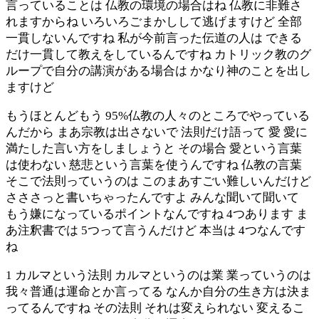
言っていることは 仏教の環境の場合はね 仏教に非難さ
れますからね いろいろごまかしして逃げますけど 全部
一貫しないんですね 私が今前言った伝道の人は できる
だけ一貫して教えをしているんですね カトリック教のグ
ループで自分の講演がある場合は かなり神のことを出し
ますけど
もうほとんどもう 95%仏教の人々のところでやっている
んだから まあ宗教は出さないで 法則だけ語って 愛 愛に
満たした言い方をしましょうと その場合 愛という言葉
は使わない 慈悲という言葉を使うんですね 仏教の言葉
そこで法則っていうのは このまあすごい難しいんだけど
さささっと書いちゃったんですよ みんな聞いて聞いて
もう嫌になっているポイントなんですね 4つあります ま
あ注釈書では 5つって言うんだけど 本当は 4つなんです
ね
1 カルマという法則 カルマというのは業 業っていうのは
我々普通は運命とか言ってる なんか自分の生き方は決ま
ってるんですね その法則 それは変えられない 変えるこ