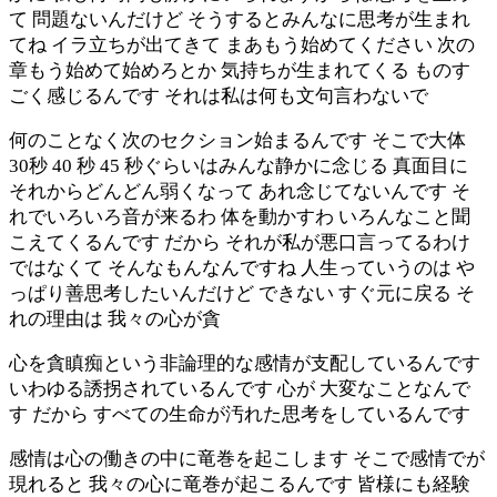
て 問題ないんだけど そうするとみんなに思考が生まれ
てね イラ立ちが出てきて まあもう始めてください 次の
章もう始めて始めろとか 気持ちが生まれてくる ものす
ごく感じるんです それは私は何も文句言わないで
何のことなく次のセクション始まるんです そこで大体
30秒 40 秒 45 秒ぐらいはみんな静かに念じる 真面目に
それからどんどん弱くなって あれ念じてないんです そ
れでいろいろ音が来るわ 体を動かすわ いろんなこと聞
こえてくるんです だから それが私が悪口言ってるわけ
ではなくて そんなもんなんですね 人生っていうのは や
っぱり善思考したいんだけど できない すぐ元に戻る そ
れの理由は 我々の心が貪
心を貪瞋痴という非論理的な感情が支配しているんです
いわゆる誘拐されているんです 心が 大変なことなんで
す だから すべての生命が汚れた思考をしているんです
感情は心の働きの中に竜巻を起こします そこで感情でが
現れると 我々の心に竜巻が起こるんです 皆様にも経験