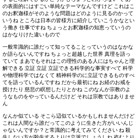
の表面的にはすごい単純なテーマなんですけど これはこ
のお釈迦様がそのような問題はどのように見るのかって
いうね ところは日本の皆様方に紹介していこうかなとい
う働き 仕事ですね ちょっとお釈迦様の知恵っていうの
はかなりけた違いもので
一般常識的に誰だって知ってることっていうのはなかな
か語らないんですね ちょっと超越した世界 真理を語っ
ていて まあでもそれはこの理性のある人にはちゃんと理
解できる 立証 立証 立証できる科学的な事実すべて 科学
や物理科学ではなくて 精神科学のに立証できるものすべ
てを語っているんですね だから最初にね お経のお戒を
授けたり 慈悲の瞑想したりとかね このなんか宗教のよ
うなものをやっているんだけど それは宗教ではありませ
ん
なんか似ている そこら辺似ているかもしれませんだけど
これは人間なら誰だってこのように生きた方がいいんじ
ゃないんですか？と常識的に考えてみてください ね 殺
生しない方が殺生するよりは立派でしょうしね 盗むより