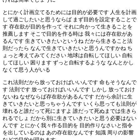
とにかく計画立てるためには目的が必要です 人生を計画
して過ごしたいと思うならば まず目的を設定することで
す 存在欲が目的を作って それに向かって生きることを
推薦します そこで目的を作る時は 我々には存在欲があ
るんです 生きていきたいというね だから生きること法
則だったら なんで生きていきたいと思うんですかね ち
ょっと考えてみてください 地球は自転してほしい 自転
してほしい 困ります ずっと自転するような なんとかし
なくて思う人がいる
これ法則だから放っておけばいいんです 命もそうなんで
す 法則です 放っておけばいいんです しかし 放っておけ
ないね なぜならば存在欲があるんです だから余計に生
きていきたいと思っちゃうんです いくら思っても法則が
壊れると誰だって死にますよ 誰だって死ぬまでは生きら
れるでしょ だから別に生きていきたいと思う必要はない
んです とにかく我々作る目的を 目的作りなさいと指令
を出しているのは あの存在欲なんです 知識 周りの影響
などで目的が現れます