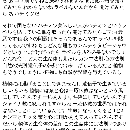
ら あ ゴマ油ですねと決められますね また他の瓶を開け
てみたら わからないね ラベルないんだから 開けてみた
ら あ ハチミツだ
それで困らない ハチミツ美味しい人がハチミツというラ
ベルを貼っている瓶を取ったら 開けてみたらゴマ油 最
悪ですね 我々の問題はそっちであるんです ラベルを貼
ってるんですね もしどんな瓶もカンムチッタビージャウ
ツという 4つだけだったら ラベルを貼る必要ないでしょ
どんな命も どんな生命体も見たら カンマ法則 心の法則
自然の法則 遺伝子の法則で出来上げているんだと 植物
もそうでしょうに 植物にも自然が影響を与えているし
植物には逃げることはできませんし 遺伝子で生きている
し いろいろ 植物には業と心は一応仏教はないという風
にしているんです 一応あんまり明確にしていないんです
ジャイナ教に怒られますからね 一応仏教の世界ではそれ
はないことにしているんです 生命になってくると 1と2
カンマとチッタ 業と心 法則があえて入っているんです
だから 物体と生命体の差が この生命体には法則 2つあり