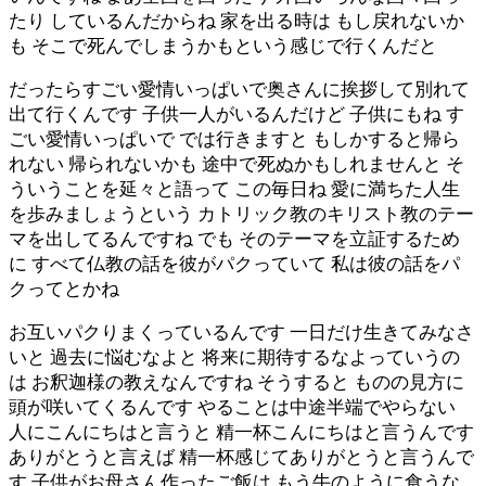
たり しているんだからね 家を出る時は もし戻れないか
も そこで死んでしまうかもという感じで行くんだと
だったらすごい愛情いっぱいで奥さんに挨拶して別れて
出て行くんです 子供一人がいるんだけど 子供にもね す
ごい愛情いっぱいで では行きますと もしかすると帰ら
れない 帰られないかも 途中で死ぬかもしれませんと そ
ういうことを延々と語って この毎日ね 愛に満ちた人生
を歩みましょうという カトリック教のキリスト教のテー
マを出してるんですね でも そのテーマを立証するため
に すべて仏教の話を彼がパクっていて 私は彼の話をパ
クってとかね
お互いパクりまくっているんです 一日だけ生きてみなさ
いと 過去に悩むなよと 将来に期待するなよっていうの
は お釈迦様の教えなんですね そうすると ものの見方に
頭が咲いてくるんです やることは中途半端でやらない
人にこんにちはと言うと 精一杯こんにちはと言うんです
ありがとうと言えば 精一杯感じてありがとうと言うんで
す 子供がお母さん作ったご飯は もう牛のように食うな