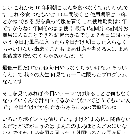
はい これから 10 年間朝ごはんを食べなくてもいいんで
す これ 今食べたものは 10 年間続くと 使用期限は 10年
とかね できる 服を買って服を着て これ使用期間は 5年
ですからね 5 年間そのまま使う 最低 1週間分 2週間分お
風呂に入ることできる 結局わかるでしょ？今日に限っち
ゃう 今日お風呂に入ったら今日だけ 明日また入らなく
ちゃいけない 歯磨くことも まあ健康を考える人は まあ
食後歯を磨かなくちゃあかんだけど
最低一回だけでもね 毎日やらなくちゃいけない そうい
うわけで 我々の人生 何見ても一日に限ったプログラム
なんです
そこを見てみれば 今日のテーマでは喋ることは何もなく
なっていくんで 計画立てるか立てないでどうでもいいん
です 今日だけだから だからさらにあの伝道師のね
いろいろポイントを借りていますけど まあ私に関係ない
んだけど 彼が言うのは まあこのまあほとんど家にいな
いんですね まあ全国を回ったり 外国いろんな国々回っ