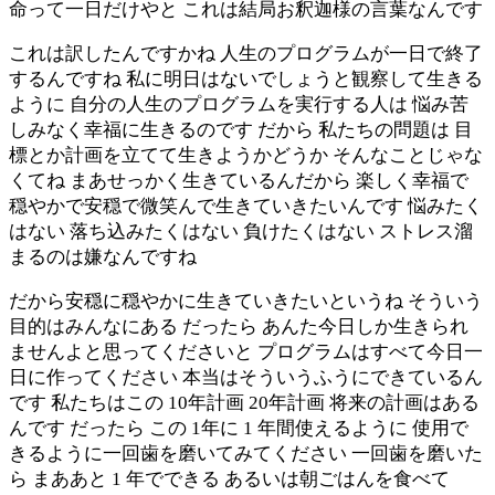
命って一日だけやと これは結局お釈迦様の言葉なんです
これは訳したんですかね 人生のプログラムが一日で終了
するんですね 私に明日はないでしょうと観察して生きる
ように 自分の人生のプログラムを実行する人は 悩み苦
しみなく幸福に生きるのです だから 私たちの問題は 目
標とか計画を立てて生きようかどうか そんなことじゃな
くてね まあせっかく生きているんだから 楽しく幸福で
穏やかで安穏で微笑んで生きていきたいんです 悩みたく
はない 落ち込みたくはない 負けたくはない ストレス溜
まるのは嫌なんですね
だから安穏に穏やかに生きていきたいというね そういう
目的はみんなにある だったら あんた今日しか生きられ
ませんよと思ってくださいと プログラムはすべて今日一
日に作ってください 本当はそういうふうにできているん
です 私たちはこの 10年計画 20年計画 将来の計画はある
んです だったら この 1年に 1 年間使えるように 使用で
きるように一回歯を磨いてみてください 一回歯を磨いた
ら まああと 1 年でできる あるいは朝ごはんを食べて