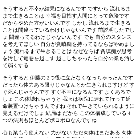
そうすると不幸が結果になるんです ですから 流れるま
まで生きることは 幸福を目指す人間にとって危険です
だからやめた方がいいんです しかし 流れるまで生きる
ことは間違っているわけじゃないんです 前説明したでし
ょ 間違ってるわけじゃないんです でも 自分のスタンス
を考えてほしい 自分が貪瞋痴を持ってるならばやめまし
ょう 流れるまで生きることは なぜならば 貪瞋痴が思考
を汚して竜巻を起こす 起こしちゃったら自分の業も汚し
て弱くする
そうすると 伊藤の 2つ役に立たなくなっちゃったんです
だったら体力ある限りじゃなんとか生きられますけど す
ぐ死んじゃうんです すぐ不幸になるんです よくあるで
しょ この体壊れちゃうと 我々は病院に連れて行って延
命装置つけちゃうんですね それで生きていられるように
見えるだけでしょ 結局は だから この体構成している 4
つの法則もほとんどボロボロなんですね
心も業もう使えない 力がない ただ肉体はまだある 肉体