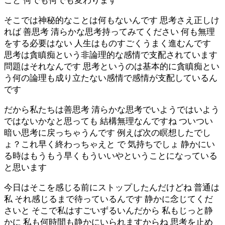
こと 何でも何でも変わります
そこでは神秘的なことは何もないんです 思考さえ正しけ
れば 善思考 清らかな思考持ってみてください 何も無理
をする必要はない 人生はものすごくうまく進むんです
思考は貪瞋痴という非論理的な感情で支配されています
問題はそれなんです 思考というのは基本的に貪瞋痴とい
う何の論理も成り立たない感情で感情が支配しているん
です
だから私たちは善思考 清らかな思考でいようではいよう
ではないかなと思っても 結構無理なんですね ついつい
暗い思考に戻っちゃうんです 例えば次の瞑想したでし
ょ？これ早く終わっちゃえと で 気持ちでしょ 静かにい
る時はもうもう早くもういいやということになっている
と思います
今日はそこを感じる前にストップしたんだけどね 普通は
私 それ感じるまで待っているんです 静かに念じてくだ
さいと そこで私はすごいずるいんだから 私もじっと静
かに 私も何時間も静かにいられますからね 思考を止め