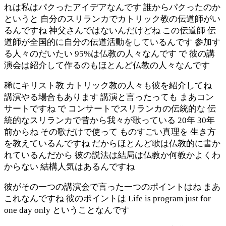
れは私はパクったアイデアなんです 誰からパクったのか
というと 自分のスリランカでカトリック教の伝道師がい
るんですね 神父さんではないんだけどね この伝道師 伝
道師が全国的に自分の伝道活動をしているんです 参加す
る人々のだいたい 95%は仏教の人々なんです で 彼の講
演会は紹介して作るのもほとんど仏教の人々なんです
稀にキリスト教 カトリック教の人々も彼を紹介してね
講演やる場合もあります 講演と言ったっても まあコン
サートですね で コンサートでスリランカの伝統的な 伝
統的なスリランカで昔から我々が歌っている 20年 30年
前からね その歌だけで使って ものすごい真理を 生き方
を教えているんですね だからほとんど歌は仏教的に書か
れているんだから 彼の説法は結局は仏教か何教かよくわ
からない 結構人気はあるんですね
彼がその一つの講演会で言った一つのポイントはね まあ
これなんですね 彼のポイントは Life is program just for
one day only ということなんです