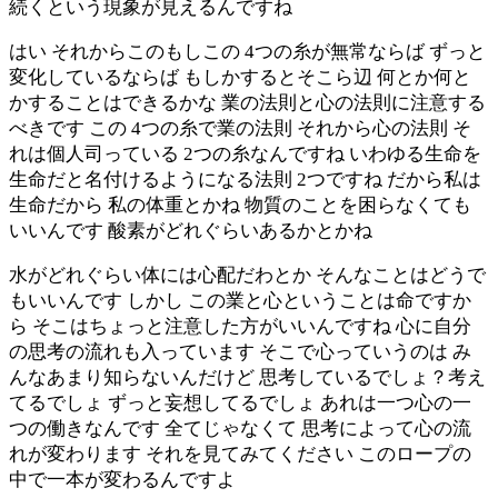
続くという現象が見えるんですね
はい それからこのもしこの 4つの糸が無常ならば ずっと
変化しているならば もしかするとそこら辺 何とか何と
かすることはできるかな 業の法則と心の法則に注意する
べきです この 4つの糸で業の法則 それから心の法則 そ
れは個人司っている 2つの糸なんですね いわゆる生命を
生命だと名付けるようになる法則 2つですね だから私は
生命だから 私の体重とかね 物質のことを困らなくても
いいんです 酸素がどれぐらいあるかとかね
水がどれぐらい体には心配だわとか そんなことはどうで
もいいんです しかし この業と心ということは命ですか
ら そこはちょっと注意した方がいいんですね 心に自分
の思考の流れも入っています そこで心っていうのは み
んなあまり知らないんだけど 思考しているでしょ？考え
てるでしょ ずっと妄想してるでしょ あれは一つ心の一
つの働きなんです 全てじゃなくて 思考によって心の流
れが変わります それを見てみてください このロープの
中で一本が変わるんですよ