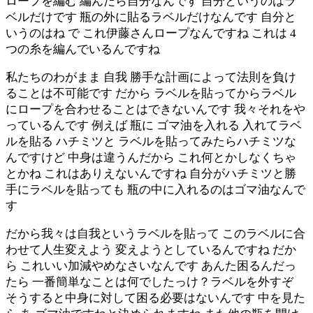
ロープを編む 編んだら自分なんです 自分というのはラ
ベルだけです 瓶の外に貼るラベルだけなんです 自分と
いうのはね で これ伊藤さんロープなんですね これは 4
つの糸を編んでいるんですね
私たちのわがまま 自我 勝手な計画によって法則を負け
ることは不可能です だから ラベルを貼ってからラベル
にロープを合わせることはできないんです 我々それをや
っているんです 例えば 瓶に ゴマ油を入れる 入れてラベ
ルを貼る ハチミツと ラベルを貼ってみたらハチミツな
んですけど 中身は違うんだから これ何とかしなくちゃ
とかね これはありえないんですね 自分がハチミツと勝
手にラベルを貼っても 瓶の中に入れるのはゴマ油なんで
す
だから我々は自我というラベルを貼って このラベルに合
わせて人生変えよう 変えようとしているんですね だか
ら これいい加減やめなさいなんです あんた困るんだっ
たら 一番簡単なことは何でしたっけ？ラベルを外すぞ
そうすると中身に対して困る必要はないんです 中を見た