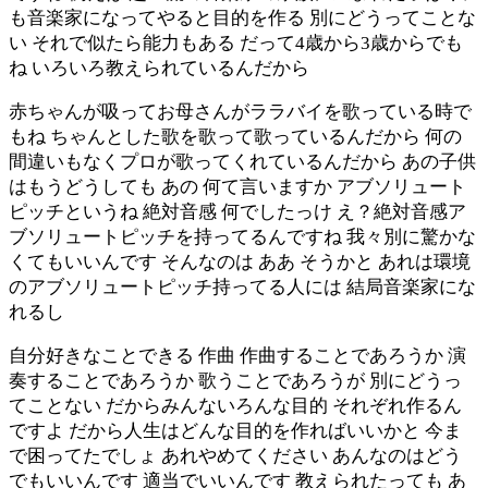
も音楽家になってやると目的を作る 別にどうってことな
い それで似たら能力もある だって4歳から3歳からでも
ね いろいろ教えられているんだから
赤ちゃんが吸ってお母さんがララバイを歌っている時で
もね ちゃんとした歌を歌って歌っているんだから 何の
間違いもなくプロが歌ってくれているんだから あの子供
はもうどうしても あの 何て言いますか アブソリュート
ピッチというね 絶対音感 何でしたっけ え？絶対音感ア
ブソリュートピッチを持ってるんですね 我々別に驚かな
くてもいいんです そんなのは ああ そうかと あれは環境
のアブソリュートピッチ持ってる人には 結局音楽家にな
れるし
自分好きなことできる 作曲 作曲することであろうか 演
奏することであろうか 歌うことであろうが 別にどうっ
てことない だからみんないろんな目的 それぞれ作るん
ですよ だから人生はどんな目的を作ればいいかと 今ま
で困ってたでしょ あれやめてください あんなのはどう
でもいいんです 適当でいいんです 教えられたっても あ