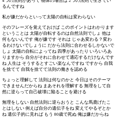
4つの法則があって 物体の場合は 2つの法則で生きてい
るんですね
私が嫌だからといって太陽の自転は変わらない
そのフレーズを覚えておけば このポイントはわかります
ということは 太陽が自転するのは自然法則でしょ 他は
何もないんです 俺が嫌です それは じゃあ変わる？変わ
るわけないでしょうに だから法則に合わせるしかないで
しょ 太陽の自転によってね 四季があったり いろいろあ
りますから 自分がそれに合わせて適応するだけなんです
ね 人生は そうするとすごい楽なんですね ですから 自我
を捨てて 自我を捨てて法則の働きを認める
ちょっと理解して 法則は何なのかと 今日はそのテーマ
できませんだからね まあそれを理解する 無理をして自
然に逆らって自己破壊に陥ることを避ける
無理をしない 自然法則に逆らおうと こんな馬鹿げたこ
とはしない 例えば自分の遺伝子をね 変えてやるぞとか
ね 遺伝子的に見れば もう 80歳で死ぬ 俺は嫌だからね