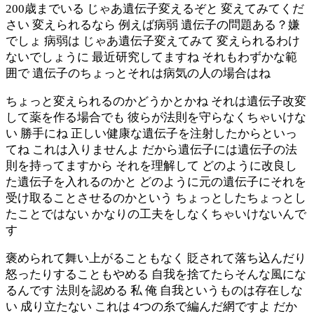
200歳までいる じゃあ遺伝子変えるぞと 変えてみてくだ
さい 変えられるなら 例えば病弱 遺伝子の問題ある？嫌
でしょ 病弱は じゃあ遺伝子変えてみて 変えられるわけ
ないでしょうに 最近研究してますね それもわずかな範
囲で 遺伝子のちょっとそれは病気の人の場合はね
ちょっと変えられるのかどうかとかね それは遺伝子改変
して薬を作る場合でも 彼らが法則を守らなくちゃいけな
い 勝手にね 正しい健康な遺伝子を注射したからといっ
てね これは入りませんよ だから遺伝子には遺伝子の法
則を持ってますから それを理解して どのように改良し
た遺伝子を入れるのかと どのように元の遺伝子にそれを
受け取ることさせるのかという ちょっとしたちょっとし
たことではない かなりの工夫をしなくちゃいけないんで
す
褒められて舞い上がることもなく 貶されて落ち込んだり
怒ったりすることもやめる 自我を捨てたらそんな風にな
るんです 法則を認める 私 俺 自我というものは存在しな
い 成り立たない これは 4つの糸で編んだ網ですよ だか