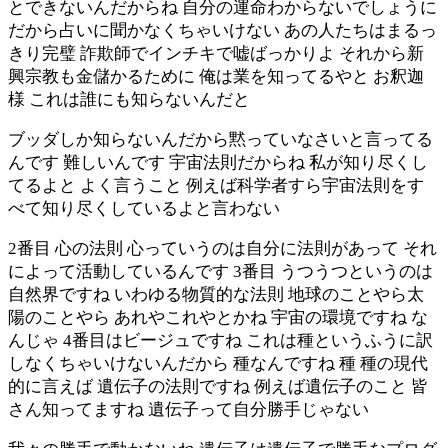
とできないんだからね 自分の運命わからないでしょうに
だから占いに聞かなくちゃいけない あの人たちはまるっ
きり完璧 詐欺師でインチキで嘘ばっかりよ それから新
興宗教も金儲かるために 俺は業を知ってるやと お釈迦
様 これは誰にも知らないんだと
ブッダしか知らないんだから黙っていなさいと言ってる
んです 難しいんです 宇宙法則だからね 私が知り尽くし
てるよと よく言うこと 例えば科学者すら宇宙法則をす
べて知り尽くしているよと言わない
2番目 心の法則 心っていうのは自分に法則があって それ
によって活動しているんです 3番目 うつうつというのは
自然界ですね いわゆる物質的な法則 地球のことやら太
陽のことやら あれやこれやとかね 宇宙の環境ですね な
んじゃ 4番目はビージュですね これは種というふうに訳
しなくちゃいけないんだから 種なんですね 種 種の現代
的に言えば 遺伝子の法則ですね 例えば遺伝子のこと 皆
さん知ってますね 遺伝子って自分勝手じゃない