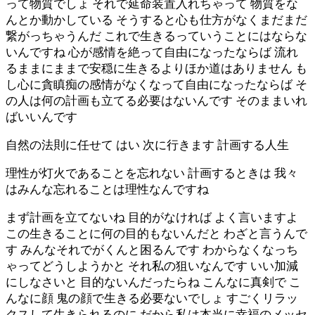
って物質でしょ それで延命装置入れちゃって 物質をな
んとか動かしている そうすると心も仕方がなくまだまだ
繋がっちゃうんだ これで生きるっていうことにはならな
いんですね 心が感情を絶って自由になったならば 流れ
るままにままで安穏に生きるよりほか道はありません も
し心に貪瞋痴の感情がなくなって自由になったならば そ
の人は何の計画も立てる必要はないんです そのままいれ
ばいいんです
自然の法則に任せて はい 次に行きます 計画する人生
理性が灯火であることを忘れない 計画するときは 我々
はみんな忘れることは理性なんですね
まず計画を立てないね 目的がなければ よく言いますよ
この生きることに何の目的もないんだと わざと言うんで
す みんなそれでがくんと困るんです わからなくなっち
ゃってどうしようかと それ私の狙いなんです いい加減
にしなさいと 目的ないんだったらね こんなに真剣で こ
んなに顔 鬼の顔で生きる必要ないでしょ すごくリラッ
クスして生きられるのに だから私は本当に幸福のメッセ