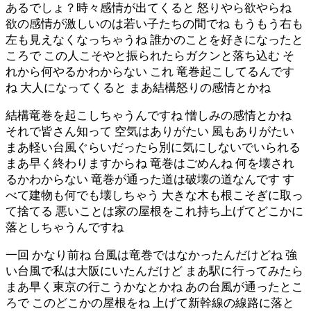
あるでしょ？時々感情が出てくると 怒りやら欲やらね
欲の感情が激しいのは若い子たちの間でね もうもう右も
左も見えなくなっちゃうね 誰かのことを好きになったと
ころで この人こそやと振られたらガクンと落ち込む そ
れから何やるかわからない これ 竜巻起こしてるんです
ね 大人になってくると まあ結構怒りの感情とかね
結構竜巻を起こしちゃうんですね 憎しみの感情とかね
それで皆さん知って 空気はありがたい 風もありがたい
まあ軽い台風ぐらいだったら別に気にしないでいられる
まあ早く終わりますからね 竜巻はごめんね 何を壊され
るかわからない 竜巻が通った道は破壊の道なんです す
べて建物も何でも壊しちゃう 大きな木も根こそぎに取っ
て捨てる 悪いことは家の屋根をこれ持ち上げてどこかに
落としちゃうんですね
一回 かなり前ね 台風は竜巻ではなかったんだけどね 強
い台風で私は大阪にいたんだけど まあ駅に行ってみたら
まあ早く東京の行こうかなとかね あの台風が通ったとこ
ろで このどこかの屋根をね 上げて新幹線の線路に落と