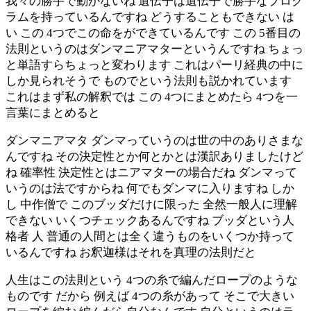
我々の勝手で動かないね 遺伝子は遺伝子で勝手なプログ
ラムを持っているんですね どうすることもできない は
い この 4つでこの命をができているんです この 5番目の
法則というのはダンマニアマターというんですね ちょっ
と単語すらちょっと変わります これはパーリ経典の中に
しか見られそうで ものでという法則も説かれています
これはまず私の解釈では この 4つにまとめたら 4つを一
言葉にまとめると
ダンマニアマタ ダンマっていうのは世の中のありさまな
んですね その決定性とか何とかとは漢訳ありましたけど
ね 確率性 決定性とはニアマターの場合だね ダンマって
いうのは法ですからね 何でもダンマに入りますね しか
し 中作僧で このブッダだけに限った 全然一般人に理解
できない いくつチェックあるんですね ブッダという人
格者 人 普通の人間とは全く違うものをいくつか持って
いるんですね お釈迦様はそれを真理の法則だと
人生はこの法則という 4つの糸で編んだロープのような
ものです だから 例えば 4つの糸があって そこで大きい