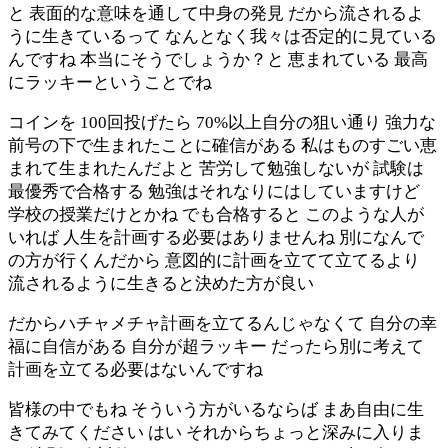
と 表面的な意味を通して中身の発見 だから流されるよ
うに生きているって なんとなく我々は否定的に見ている
んですね 本当にそうでしょうか？と 恵まれている 最高
にラッキーということでね
コインを 100回投げたら 70%以上自分の狙い通り 強力な
前号の下で生まれたことに確信がある 私はものすごい恵
まれて生まれたんだよと 苦労して勉強しないが 試験は
最優秀で合格する 勉強はそれなりにはしていますけど
学校の授業だけとかね でも合格すると このような人が
いれば 人生を計画する必要はありませんね 別になんで
の方が行くんだから 意図的に計画を立てて立てるより
流されるように生きると決めた方が良い
だからハチャメチャ計画を立てるんじゃなくて 自分の幸
福に自信がある 自分が超ラッキー だったら別に考えて
計画を立てる必要はないんですね
皆様の中でもね そういう方がいるならば まあ自由に生
きてみてください はい それからちょっと深みに入りま