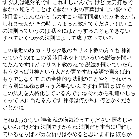
す 法則は絶対的です これ正しいんですけど 太刀打ちで
きない 逆らうことはできない あの言葉はすごい勢いで
昨日書いたんだから ものすごい漢字間違いとかあるかも
しれませんが その時はちょっと教えてください はい こ
の法則っていうのは 我々にはどうすることもできない
すべていくつかの法則によって成り立っている
この最近のね カトリック教のキリスト教の方々も 神神
っていうのは この僕 昨日ネットでいろいろ説法を聞い
てたんですけど キリスト教のね で 説法を聞いていたら
もうやっぱり神という人とか害ですね 英語で言えばね
もうではなくて この全体的な法則のことやと それだっ
たら別に仏教は逆らう必要ないんですね 問題は 彼らが
この法則を人格化しているんですね それから勘違いしち
ゃって 人に当たるんです 神様は何か私に何とかくださ
いとかね
それはおかしい 神様 私の病気治ってください 医者じゃ
ないんだけどね 法則ですからね 法則だと本当に理解し
ているならば バカな祈りはやめると思いますね 彼らが