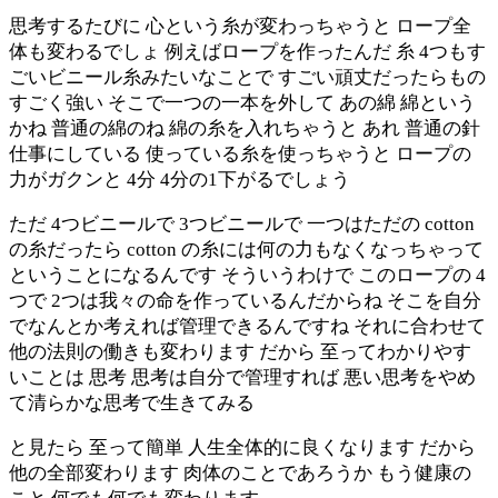
思考するたびに 心という糸が変わっちゃうと ロープ全
体も変わるでしょ 例えばロープを作ったんだ 糸 4つもす
ごいビニール糸みたいなことで すごい頑丈だったらもの
すごく強い そこで一つの一本を外して あの綿 綿という
かね 普通の綿のね 綿の糸を入れちゃうと あれ 普通の針
仕事にしている 使っている糸を使っちゃうと ロープの
力がガクンと 4分 4分の1下がるでしょう
ただ 4つビニールで 3つビニールで 一つはただの cotton
の糸だったら cotton の糸には何の力もなくなっちゃって
ということになるんです そういうわけで このロープの 4
つで 2つは我々の命を作っているんだからね そこを自分
でなんとか考えれば管理できるんですね それに合わせて
他の法則の働きも変わります だから 至ってわかりやす
いことは 思考 思考は自分で管理すれば 悪い思考をやめ
て清らかな思考で生きてみる
と見たら 至って簡単 人生全体的に良くなります だから
他の全部変わります 肉体のことであろうか もう健康の