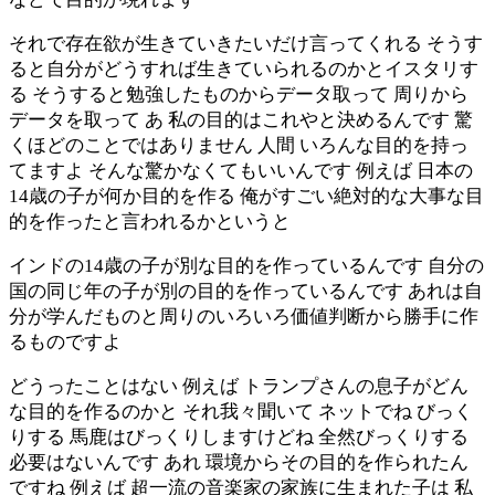
それで存在欲が生きていきたいだけ言ってくれる そうす
ると自分がどうすれば生きていられるのかとイスタリす
る そうすると勉強したものからデータ取って 周りから
データを取って あ 私の目的はこれやと決めるんです 驚
くほどのことではありません 人間 いろんな目的を持っ
てますよ そんな驚かなくてもいいんです 例えば 日本の
14歳の子が何か目的を作る 俺がすごい絶対的な大事な目
的を作ったと言われるかというと
インドの14歳の子が別な目的を作っているんです 自分の
国の同じ年の子が別の目的を作っているんです あれは自
分が学んだものと周りのいろいろ価値判断から勝手に作
るものですよ
どうったことはない 例えば トランプさんの息子がどん
な目的を作るのかと それ我々聞いて ネットでね びっく
りする 馬鹿はびっくりしますけどね 全然びっくりする
必要はないんです あれ 環境からその目的を作られたん
ですね 例えば 超一流の音楽家の家族に生まれた子は 私