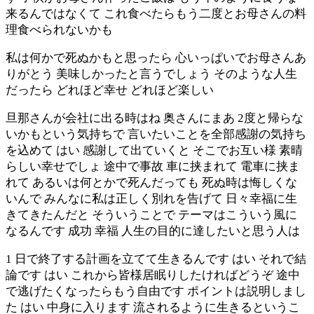
来るんではなくて これ食べたらもう二度とお母さんの料
理食べられないかも
私は何かで死ぬかもと思ったら 心いっぱいでお母さんあ
りがとう 美味しかったと言うでしょう そのような人生
だったら どれほど幸せ どれほど楽しい
旦那さんが会社に出る時はね 奥さんにまあ 2度と帰らな
いかもという気持ちで 言いたいことを全部感謝の気持ち
を込めて はい 感謝して出ていくと そこでお互い様 素晴
らしい幸せでしょ 途中で事故 車に挟まれて 電車に挟ま
れて あるいは何とかで死んだっても 死ぬ時は悔しくな
いんで みんなに私は正しく別れを告げて 日々幸福に生
きてきたんだと そういうことで テーマはこういう風に
なるんです 成功 幸福 人生の目的に達したいと思う人は
1 日で終了する計画を立てて生きるんです はい それで結
論です はい これから皆様居眠りしたければどうぞ 途中
で逃げたくなったらもう自由です ポイントは説明しまし
た はい 中身に入ります 流されるように生きるというこ